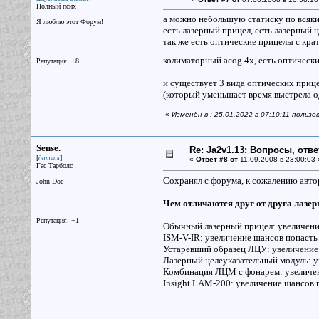
Полный псих
а можно небольшую статиску по всяки
Я люблю этот Форум!
есть лазерный прицел, есть лазерный 
так же есть оптические прицелы с крат
колиматорный acog 4x, есть оптический
Репутация: +8
и существует 3 вида оптических прице
(который уменьшает время выстрела о
«
Изменён в : 25.01.2022 в 07:10:11 польз
Sense.
Re: Ja2v1.13: Вопросы, отв
[
]
датчик
«
Ответ #8 от
11.09.2008 в 23:00:03 
Гас Тарболс
Сохранял с форума, к сожалению авто
John Doe
Чем отличаются друг от друга лазе
Репутация: +1
Обычный лазерный прицел: увеличение
ISM-V-IR: увеличение шансов попасть
Устаревший образец ЛЦУ: увеличение 
Лазерный целеуказательный модуль: у
Комбинация ЛЦМ с фонарем: увеличен
Insight LAM-200: увеличение шансов 