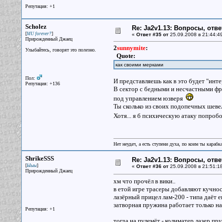
Репутация: +1
Scholez
Re: Ja2v1.13: Вопросы, отв
[
]
MU forever?
«
Ответ #35 от
25.09.2008 в 21:44:4
Прирожденный Джаец
2
sunnymite
:
Улыбайтесь, говорят это полезно.
Quote:
как своими мерками
Пол:
И представляешь как в это будет "инте
Репутация: +136
В сектор с бедными и несчастными фра
под управлением юзверя
Ты сколько из своих подопечных шеве
Хотя... я б психическую атаку попро
Нет неудач, а есть ступени духа, по коим ты караб
ShrikeSSS
Re: Ja2v1.13: Вопросы, отв
[
]
Ыыы
«
Ответ #36 от
25.09.2008 в 21:51:1
Прирожденный Джаец
хм что прочёл в вики..
в етой игре трасеры добавляют кучнос
лазёрный прицел лам-200 - типа даёт е
затворная пружина работает только на
Репутация: +1
тогда на пулемёт - колиматер лазер пру