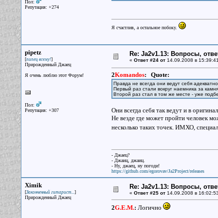
Пол:
Репутация: +274
Я счастлив, а остальное побоку.
pipetz
Re: Ja2v1.13: Вопросы, отв
[
]
пипец всему!
«
Ответ #24 от
14.09.2008 в 15:39:4
Прирожденный Джаец
2
Komandos
:
Quote:
Я очень люблю этот Форум!
Правда не всегда они ведут себя адекватн
Первый раз стали вокруг наемника за камн
Второй раз стал в том же месте - уже подб
Пол:
Они всегда себя так ведут и в оригина
Репутация: +307
Не везде где может пройти человек мо
несколько таких точек. ИМХО, специа
- Джаец?
- Джаиц, джаиц.
- Ну, джаец, ну погоди!
https://github.com/egorovav/Ja2Project/releases
Ximik
Re: Ja2v1.13: Вопросы, отв
[
]
Законченный гитарист...
«
Ответ #25 от
14.09.2008 в 16:02:5
Прирожденный Джаец
2
G.E.M.
:
Логично