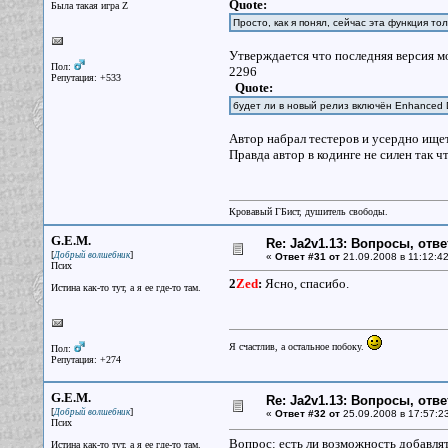
Quote:
Была такая игра Z
Просто, как я понял, сейчас эта функция т
Утверждается что последняя версия м
Пол:
2296
Репутация: +533
Quote:
будет ли в новый релиз включён Enhanced D
Автор набрал тестеров и усердно ищет
Правда автор в кодинге не силен так ч
Кровавый ГБист, душитель свободы.
G.E.M.
Re: Ja2v1.13: Вопросы, отв
[
]
Добрый волшебник
«
Ответ #31 от
21.09.2008 в 11:12:42
Псих
2
Zed
:
Ясно, спасибо.
Истина как-то тут, а я ее где-то там.
Я счастлив, а остальное побоку.
Пол:
Репутация: +274
G.E.M.
Re: Ja2v1.13: Вопросы, отв
[
]
Добрый волшебник
«
Ответ #32 от
25.09.2008 в 17:57:2
Псих
Вопрос: есть ли возможность добавлят
Истина как-то тут, а я ее где-то там.