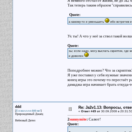
Я немного отстал от жизни, не до Ja2
Так теперь таким образом "справились
Quote:
а какому-то и уменьшить
ибо встретив и
Ух ты! А что у неё за ствол такой вол
Quote:
зы; если надо, могу выслать скриптик, где
и доволен
Поподробнее можно? Что за скриптик? 
Я уже поставил у себя нужные значения
конец игры это почему-то перестаёт р
дамаджа игра начинает брать откуда-т
ddd
Re: Ja2v1.13: Вопросы, отв
[
]
Х-х-хол-л-л-о-ддд-но!
«
Ответ #49 от
30.09.2008 в 20:31:5
Прирожденный Джаец
2
sunnymite
:
Салют!
Небесный Дятел
Quote: