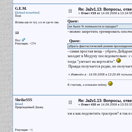
G.E.M.
Re: Ja2v1.13: Вопросы, отв
[
]
Добрый волшебник
«
Ответ #19 от
14.09.2008 в 13:19:5
Псих
Quote:
Истина как-то тут, а я ее где-то там.
не было % лояльности в городах?
- можно запретить тренировать ополче
Пол:
Quote:
Репутация: +274
убрать фантастический режим прохожден
- самая простая вещь - убрать Дейдран
заходят в Медуну последовательно: с с
тогда "улетает на вертолёте".
Правда получается редко, но получаетс
«
Изменён в : 14.09.2008 в 13:20:46 польз
Я счастлив, а остальное побоку.
ShrikeSSS
Re: Ja2v1.13: Вопросы, отв
[
]
Ыыы
«
Ответ #20 от
14.09.2008 в 13:53:3
Прирожденный Джаец
хм а как подсветить трасером? я так и н
Репутация: +1