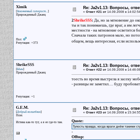
Ximik
Re: Ja2v1.13: Вопросы, отв
[
]
Законченный гитарист...
«
Ответ #21 от
14.09.2008 в 14:02:5
Прирожденный Джаец
2
ShrikeSSS
:
Да, но за мгновение до ок
ты и так понимаешь, где враг, а им лег
местности - на мгновение осветится б
Сначала таких патронов мало, но потом
Пол:
общем, вещь интересная, если исполь
Репутация: +373
ShrikeSSS
Re: Ja2v1.13: Вопросы, отв
[
]
Ыыы
«
Ответ #22 от
14.09.2008 в 14:46:0
Прирожденный Джаец
тоесть во время выстрела я засеку мобо
- разницы не заметил..... буду пробоват
Репутация: +1
G.E.M.
Re: Ja2v1.13: Вопросы, отв
[
]
Добрый волшебник
«
Ответ #23 от
14.09.2008 в 15:34:5
Псих
Quote:
Истина как-то тут, а я ее где-то там.
Тупость правда, когда враги днём такими с
-
Offtop: