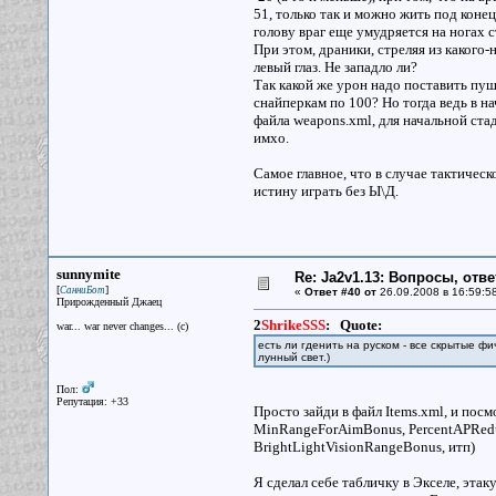
51, только так и можно жить под конец
голову враг еще умудряется на ногах 
При этом, драники, стреляя из какого
левый глаз. Не западло ли?
Так какой же урон надо поставить пуш
снайперкам по 100? Но тогда ведь в на
файла weapons.xml, для начальной стад
имхо.
Самое главное, что в случае тактическ
истину играть без Ы\Д.
sunnymite
Re: Ja2v1.13: Вопросы, отв
[
]
СанниБот
«
Ответ #40 от
26.09.2008 в 16:59:5
Прирожденный Джаец
2
ShrikeSSS
:
Quote:
war... war never changes... (c)
есть ли гденить на руском - все скрытые фи
лунный свет.)
Пол:
Репутация: +33
Просто зайди в файл Items.xml, и по
MinRangeForAimBonus, PercentAPRedu
BrightLightVisionRangeBonus, итп)
Я сделал себе табличку в Экселе, эт