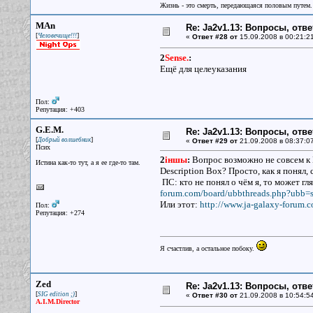
Жизнь - это смерть, передающаяся половым путем.
MAn
Re: Ja2v1.13: Вопросы, отв
[
]
Человечище!!!
«
Ответ #28 от
15.09.2008 в 00:21:2
2
Sense.
:
Ещё для целеуказания
Пол:
Репутация: +403
G.E.M.
Re: Ja2v1.13: Вопросы, отв
[
]
Добрый волшебник
«
Ответ #29 от
21.09.2008 в 08:37:0
Псих
2
iншы
:
Вопрос возможно не совсем к 
Истина как-то тут, а я ее где-то там.
Description Box? Просто, как я понял,
ПС: кто не понял о чём я, то может гл
forum.com/board/ubbthreads.php?ubb=
Или этот:
http://www.ja-galaxy-forum.
Пол:
Репутация: +274
Я счастлив, а остальное побоку.
Zed
Re: Ja2v1.13: Вопросы, отв
[
]
SIG edition ;)
«
Ответ #30 от
21.09.2008 в 10:54:5
A.I.M.Director