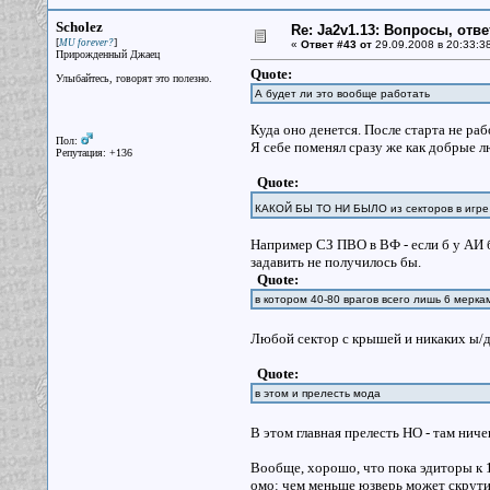
Scholez
Re: Ja2v1.13: Вопросы, отв
[
]
MU forever?
«
Ответ #43 от
29.09.2008 в 20:33:3
Прирожденный Джаец
Quote:
Улыбайтесь, говорят это полезно.
А будет ли это вообще работать
Куда оно денется. После старта не ра
Пол:
Я себе поменял сразу же как добрые л
Репутация: +136
Quote:
КАКОЙ БЫ ТО НИ БЫЛО из секторов в игре 
Например СЗ ПВО в ВФ - если б у АИ б
задавить не получилось бы.
Quote:
в котором 40-80 врагов всего лишь 6 меркам
Любой сектор с крышей и никаких ы
Quote:
в этом и прелесть мода
В этом главная прелесть НО - там ниче
Вообще, хорошо, что пока эдиторы к 1
омо: чем меньше юзверь может скрутит