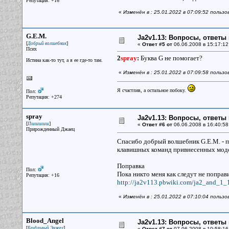
Репутация: +16
«
Изменён в : 25.01.2022 в 07:09:52 польз
G.E.M.
Ja2v1.13: Вопросы, ответы
[
]
Добрый волшебник
«
Ответ #5 от
06.06.2008 в 15:17:12
Псих
2
spray
:
Буква G не помогает?
Истина как-то тут, а я ее где-то там.
«
Изменён в : 25.01.2022 в 07:09:58 польз
Я счастлив, а остальное побоку.
Пол:
Репутация: +274
spray
Ja2v1.13: Вопросы, ответы
[
]
Пшшшшш
«
Ответ #6 от
06.06.2008 в 16:40:58
Прирожденный Джаец
Спасибо добрый волшебник G.E.M. - 
клавишных команд привнесенных мод
Поправка
Пол:
Пока никто меня как следут не поправи
Репутация: +16
http://ja2v113.pbwiki.com/ja2_and_1_
«
Изменён в : 25.01.2022 в 07:10:04 польз
Blood_Angel
Ja2v1.13: Вопросы, ответы
[
]
Блудливый Энжел
«
Ответ #7 от
07.06.2008 в 10:58:16