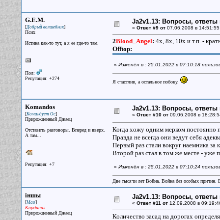
G.E.M.
Ja2v1.13: Вопросы, ответы
[
]
Добрый волшебник
«
Ответ #9 от
07.06.2008 в 14:51:55
Псих
2
Blood_Angel
:
4х, 8х, 10х и т.п. - кр
Истина как-то тут, а я ее где-то там.
Offtop:
«
Изменён в : 25.01.2022 в 07:10:18 польз
Пол:
Репутация: +274
Я счастлив, а остальное побоку.
Komandos
Ja2v1.13: Вопросы, ответы
[
]
Командует Ос
«
Ответ #10 от
09.06.2008 в 18:28:5
Прирожденный Джаец
Когда хожу одним мерком постоянно п
Отставить разговоры. Вперед и вверх.
А там...
Правда не всегда они ведут себя адекв
Первый раз стали вокруг наемника за 
Второй раз стал в том же месте - уже 
Репутация: +7
«
Изменён в : 25.01.2022 в 07:10:24 польз
Две тысячи лет Война. Война без особых причин.
iншы
Ja2v1.13: Вопросы, ответы
[
]
Мао
«
Ответ #11 от
12.09.2008 в 09:19:4
Кардинал
Прирожденный Джаец
Количество засад на дорогах определ