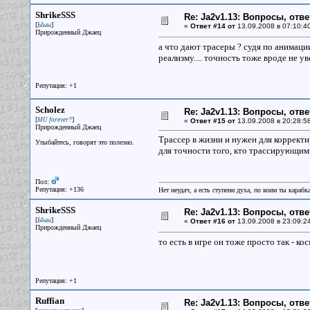
ShrikeSSS
Re: Ja2v1.13: Вопросы, отв
[
]
Ыыы
«
Ответ #14 от
13.09.2008 в 07:10:4
Прирожденный Джаец
а что дают трасеры ? судя по анимаци
реализму.... точность тоже вроде не уве
Репутация: +1
Scholez
Re: Ja2v1.13: Вопросы, отв
[
]
MU forever?
«
Ответ #15 от
13.09.2008 в 20:28:5
Прирожденный Джаец
Трассер в жизни и нужен для корректир
Улыбайтесь, говорят это полезно.
для точности того, кто трассирующими
Пол:
Репутация: +136
Нет неудач, а есть ступени духа, по коим ты караб
ShrikeSSS
Re: Ja2v1.13: Вопросы, отв
[
]
Ыыы
«
Ответ #16 от
13.09.2008 в 23:09:2
Прирожденный Джаец
то есть в игре он тоже просто так - к
Репутация: +1
Ruffian
Re: Ja2v1.13: Вопросы, отв