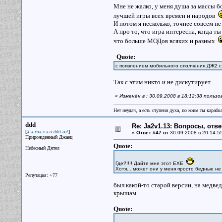
Мне не жалко, у меня душа за массы б
лучшей игры всех времен и народов
И потом я несколько, точнее совсем не
А про то, что игра интересна, когда т
что больше МОДов всяких и разных
Quote:
с появлением мобильного ополчения ДЖ2 с
Так с этим никто и не дискутирует.
«
Изменён в : 30.09.2008 в 18:12:38 польз
Нет неудач, а есть ступени духа, по коим ты караб
ddd
Re: Ja2v1.13: Вопросы, отв
[
]
Х-х-хол-л-л-о-ддд-но!
«
Ответ #47 от
30.09.2008 в 20:14:5
Прирожденный Джаец
Quote:
Небесный Дятел
Где?!!!! Дайте мне этот ЕХЕ
Хотя... может они у меня просто бедные н
Репутация: +77
был какой-то старой версии, на медвед
крышам.
Quote: