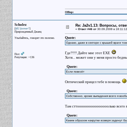
Offtop:
Scholez
Re: Ja2v1.13: Вопросы, отв
[
]
MU forever?
«
Ответ #46 от
30.09.2008 в 18:11:12
Прирожденный Джаец
Quote:
Улыбайтесь, говорят это полезно.
Однако, даже в секторе с крышей враги то
Где?!!!! Дайте мне этот ЕХЕ
Пол:
Хотя... может они у меня просто бедн
Репутация: +136
Quote:
Если повезёт
Оптический прицел тебе в помощь
Quote:
Собственно, кроме выпадения всего я вооб
Там сттоооооооооооооооолько всего 
Quote:
Каким образом накрутки юзверя заденут б