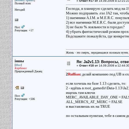
[
]
человек с крыши
«
Ответ #17 от
14.09.2008 в 12:21:2
Полный псих
Господа, я планирую сделать мод на JA
Негодяй
Можно подправить .exe JA2 так, что
1) наемники A.I.M. и M.E.R.C. покупал
2) все наемники M.E.R.C. были доступн
3) не было % лояльности в городах?
Пол:
Репутация: +17
4) убрать фантастический режим про
Подскажите пожалуйста, где конкретн
Жизнь - это смерть, передающаяся половым путем.
iншы
Re: Ja2v1.13: Вопросы, отв
[
]
Мао
«
Ответ #18 от
14.09.2008 в 12:44:3
Кардинал
Прирожденный Джаец
2
Ruffian
:
делай компанию под UB и ехе
если хочешь на базе 1.13 сделать, то:
2 - идёшь в root_gamedir\Data-1.13\Ja2
ищешь там ключи
Пол:
MERC_AVAILABLE_DAY_ONE = FAL
Репутация: +506
ALL_MERCS_AT_MERC = FALSE
и выставляешь их на TRUE
по остальным пунктам, тебе в самом 