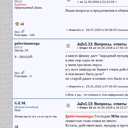
[
]
Мао
«
от
11.09.2008 в 22:24:59 »
Кардинал
Прирожденный Джаец
Ваши вопросы и предложения в обмен
«
Изменён в : 26.07.2023 в 09:38:03 польз
Пол:
Репутация: +506
polovinamozga
Ja2v1.13: Вопросы, ответы
[
]
OS/2
«
Ответ #1 от
04.06.2008 в 17:50:15
Мистер ЭЧ
а какую фишку дает "парадный мундир
Я - ДЖАДАЙ!
и мне еще одно не ясно
у меня три моих перса
и у всех никогда не бывает очков дейс
Пол:
в чем может быть дело?
Репутация: +3
по старой джаге я помню что было и п
«
Изменён в : 25.01.2022 в 07:09:35 польз
Сейчас я рад , что побывал в этом инферальном Ди
G.E.M.
Ja2v1.13: Вопросы, ответы
[
]
Добрый волшебник
«
Ответ #2 от
04.06.2008 в 18:13:27
Псих
2
polovinamozga
:
Господин
MAn
прав.
Истина как-то тут, а я ее где-то там.
ловкостью тоже очков не много.
Кстати, действительно, мундир и проч