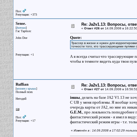
Пол:
Репутация: +373
Sense.
Re: Ja2v1.13: Вопросы, отв
[
]
датчик
«
Ответ #26 от
14.09.2008 в 16:22:5
Гас Тарболс
Quote:
John Doe
Трассер в жизни и нужен для корректировки
точности того, кто трассирующими пулями с
Репутация: +1
А я всегда считал что трассирующие п
чтобы в темноте видеть куда твои пул
Ruffian
Re: Ja2v1.13: Вопросы, отв
[
]
человек с крыши
«
Ответ #27 от
14.09.2008 в 16:56:5
Полный псих
iншы
, делать на базе JA2 V1.13 не хоч
Негодяй
С UB у меня проблемы. Я вообще хочу
очередь карты от JA2, но мне их ника
G.E.M.
, про лояльность поподробнее 
фантастический режим - я имел в виду
Пол:
Репутация: +17
фантастический режим игры - т.е. толь
«
Изменён в : 14.09.2008 в 17:02:29 пользо