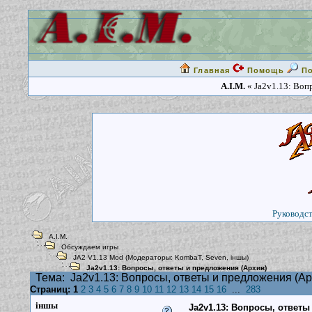
Главная
Помощь
П
A.I.M.
« Ja2v1.13: Воп
Руководст
A.I.M.
Обсуждаем игры
JA2 V1.13 Mod
(Модераторы:
KombaT
,
Seven
,
iншы
)
Ja2v1.13: Вопросы, ответы и предложения (Архив)
Тема:
Ja2v1.13: Вопросы, ответы и предложения (Ар
Страниц:
1
2
3
4
5
6
7
8
9
10
11
12
13
14
15
16
...
283
iншы
Ja2v1.13: Вопросы, ответы