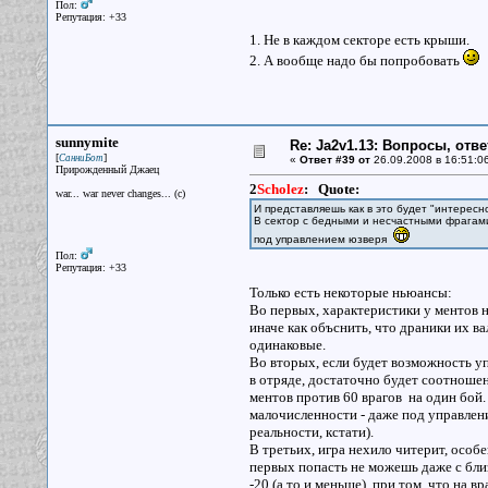
Пол:
Репутация: +33
1. Не в каждом секторе есть крыши.
2. А вообще надо бы попробовать
sunnymite
Re: Ja2v1.13: Вопросы, отв
[
]
СанниБот
«
Ответ #39 от
26.09.2008 в 16:51:0
Прирожденный Джаец
2
Scholez
:
Quote:
war... war never changes... (c)
И представляешь как в это будет "интерес
В сектор с бедными и несчастными фрагами
под управлением юзверя
Пол:
Репутация: +33
Только есть некоторые ньюансы:
Во первых, характеристики у ментов на
иначе как объснить, что драники их ва
одинаковые.
Во вторых, если будет возможность у
в отряде, достаточно будет соотношени
ментов против 60 врагов на один бой.
малочисленности - даже под управлени
реальности, кстати).
В третьих, игра нехило читерит, особ
первых попасть не можешь даже с бли
-20 (а то и меньше), при том, что на 