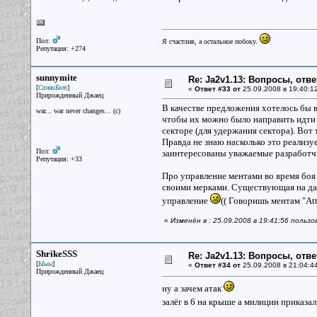
Пол:
Я счастлив, а остальное побоку.
Репутация: +274
sunnymite
Re: Ja2v1.13: Вопросы, отв
[
]
СанниБот
«
Ответ #33 от
25.09.2008 в 19:40:1
Прирожденный Джаец
В качестве предложения хотелось бы в
war... war never changes... (c)
чтобы их можно было направить идти в
секторе (для удержания сектора). Вот 
Правда не знаю насколько это реализу
Пол:
заинтересованы уважаемые разработч
Репутация: +33
Про управление ментами во время боя 
своими мерками. Существующая на дан
управление
(( Говоришь ментам "Att
«
Изменён в : 25.09.2008 в 19:41:56 польз
ShrikeSSS
Re: Ja2v1.13: Вопросы, отв
[
]
Ыыы
«
Ответ #34 от
25.09.2008 в 21:04:4
Прирожденный Джаец
ну а зачем атак
залёг в 6 на крыше а милиции приказа