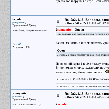
предметов и оружия в игре. Если хочеш
Scholez
Re: Ja2v1.13: Вопросы, отв
[
]
MU forever?
«
Ответ #41 от
27.09.2008 в 23:42:0
Прирожденный Джаец
2
sunnymite
:
Quote:
Улыбайтесь, говорят это полезно.
Или создать два разных файла weapons.xm
Зачем - меняешь в ини множитель урон
Пол:
Репутация: +136
Quote:
С учётом низких параметров ментов относи
По военной науке 1 к 10 в пользу ат
В прочем, не спорю, желающих порули
мазохизм в подобных помошниках
«
Изменён в : 27.09.2008 в 23:42:57 польз
Нет неудач, а есть ступени духа, по коим ты караб
sunnymite
Re: Ja2v1.13: Вопросы, отв
[
]
СанниБот
«
Ответ #42 от
29.09.2008 в 20:01:5
Прирожденный Джаец
2
Scholez
:
war... war never changes... (c)