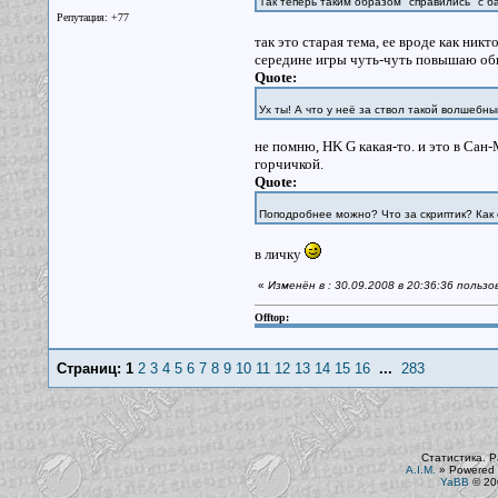
Так теперь таким образом "справились" с 
Репутация: +77
так это старая тема, ее вроде как ник
середине игры чуть-чуть повышаю об
Quote:
Ух ты! А что у неё за ствол такой волшеб
не помню, HK G какая-то. и это в Сан-
горчичкой.
Quote:
Поподробнее можно? Что за скриптик? Как 
в личку
«
Изменён в : 30.09.2008 в 20:36:36 польз
Offtop:
Страниц:
1
2
3
4
5
6
7
8
9
10
11
12
13
14
15
16
...
283
Статистика. Р
A.I.M.
»
Powered 
YaBB
© 200