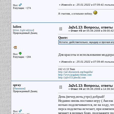
«
Изменён в : 25.01.2022 в 07:09:41 польз
Пол:
Репутация: +274
Я счастлив, а остальное побоку.
lalien
Ja2v1.13: Вопросы, ответы
[
]
Alien. Light edition
«
Ответ #3 от
05.06.2008 в 09:00:42
Прирожденный Джаец
Quote:
Кстати, действительно, мундир и прочая ат
Пол:
Для красоты и использования моддерам
Репутация: +204
«
Изменён в : 25.01.2022 в 07:09:46 польз
JA2 v1.13 Team
http://ja2.discusrock.org/bugzilla/
http://www.ja-galaxy-forum.com
http://ja2v113.pbwiki.com
spray
Ja2v1.13: Вопросы, ответы
[
]
Пшшшшш
«
Ответ #4 от
06.06.2008 в 14:39:34
Прирожденный Джаец
День (вечер,ночь,утро) добрый!
Недавно вновь поставил игру ( Акелла 
ночью подсвечиваются, не на ходу, чт
перса подсветка исчезает, при измене
Пол:
мешает в ночных боях, подскажите пож