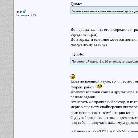
Quote:
Зачем - меняешь в ини множитель урона дл
Пол:
Репутация: +33
Во первых, менять его в середине игр
середине игры)
Во вторых, а если мне хочется поменя
конкретному стволу?
Quote:
По военной науке 1 к 10 в пользу атакующи
Если по военной науке, то я, честно
"укреп. район"
Фоллаут всё таки совсем другая игра, 
разные задачи.
Атаковать же вражеский сектор, в кот
мерков еще нету снайперских винтово
если использовать комбинацию клавиш
С другой стороны в этом и прелесть 
под себя, и получать максимум удовол
«
Изменён в : 29.09.2008 в 20:05:56 польз