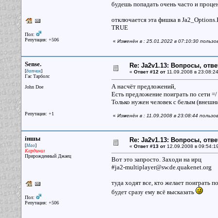
будешь попадать очень часто и процен
отключается эта фишка в Ja2_Opt
TRUE
Пол:
Репутация: +506
«
Изменён в : 25.01.2022 в 07:10:30 польз
Sense.
Re: Ja2v1.13: Вопросы, отв
[
]
датчик
«
Ответ #12 от
11.09.2008 в 23:08:24
Гас Тарболс
А насчёт предложений,
John Doe
Есть предложение поиграть по сети =
Только нужен человек с белым (внешни
Репутация: +1
«
Изменён в : 11.09.2008 в 23:08:44 польз
iншы
Re: Ja2v1.13: Вопросы, отв
[
]
Мао
«
Ответ #13 от
12.09.2008 в 09:54:1
Кардинал
Прирожденный Джаец
Вот это запросто. Заходи на ирц
#ja2-multiplayer@sw.de.quakenet.org
туда ходят все, кто желает поиграть п
будет сразу ему всё высказать
Пол:
Репутация: +506