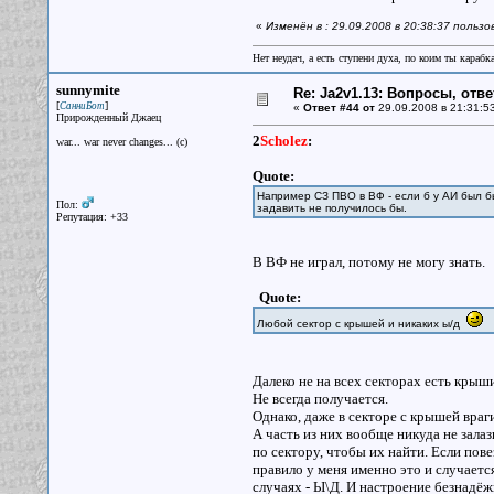
«
Изменён в : 29.09.2008 в 20:38:37 польз
Нет неудач, а есть ступени духа, по коим ты караб
sunnymite
Re: Ja2v1.13: Вопросы, отв
[
]
СанниБот
«
Ответ #44 от
29.09.2008 в 21:31:5
Прирожденный Джаец
2
Scholez
:
war... war never changes... (c)
Quote:
Например СЗ ПВО в ВФ - если б у АИ был б
Пол:
задавить не получилось бы.
Репутация: +33
В ВФ не играл, потому не могу знать.
Quote:
Любой сектор с крышей и никаких ы/д
Далеко не на всех секторах есть крыши
Не всегда получается.
Однако, даже в секторе с крышей враг
А часть из них вообще никуда не залаз
по сектору, чтобы их найти. Если повез
правило у меня именно это и случается
случаях - Ы\Д. И настроение безнадё