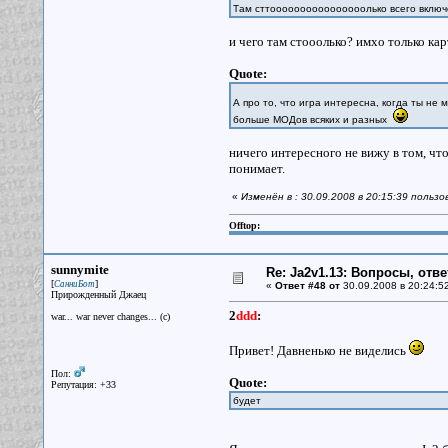
Там сттоооооооооооооооолько всего включ
и чего там стооолько? имхо только кар
Quote:
А про то, что игра интересна, когда ты не 
больше МОДов всяких и разных
ничего интересного не вижу в том, что
понимает.
«
Изменён в : 30.09.2008 в 20:15:39 польз
Offtop:
sunnymite
Re: Ja2v1.13: Вопросы, отв
[
]
СанниБот
«
Ответ #48 от
30.09.2008 в 20:24:5
Прирожденный Джаец
2
ddd
:
war... war never changes... (c)
Привет! Давненько не виделись
Пол:
Quote:
Репутация: +33
будет