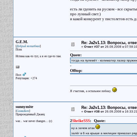
есть ли гденить на руском - все скрыт
про лунный свет.)
и какой конкурент у пистолетов есть дл
G.E.M.
Re: Ja2v1.13: Вопросы, отв
[
]
Добрый волшебник
«
Ответ #37 от
26.09.2008 в 07:59:1
Псих
Quote:
Истина как-то тут, а я ее где-то там.
тогда на пулемёт - колиматер лазер пружина
-
Offtop:
Пол:
Репутация: +274
Я счастлив, а остальное побоку.
sunnymite
Re: Ja2v1.13: Вопросы, отв
[
]
СанниБот
«
Ответ #38 от
26.09.2008 в 16:33:2
Прирожденный Джаец
2
ShrikeSSS
:
Quote:
war... war never changes... (c)
ну а зачем атак
залёг в 6 на крыше а милиции приказал ря