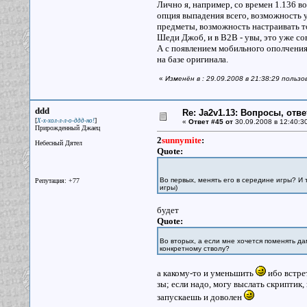
Лично я, например, со времен 1.136 во
опция выпадения всего, возможность у
предметы, возможность настраивать то
Шеди Джоб, и в В2В - увы, это уже со
А с появлением мобильного ополчения
на базе оригинала.
«
Изменён в : 29.09.2008 в 21:38:29 польз
ddd
Re: Ja2v1.13: Вопросы, отв
[
]
Х-х-хол-л-л-о-ддд-но!
«
Ответ #45 от
30.09.2008 в 12:40:3
Прирожденный Джаец
2
sunnymite
:
Небесный Дятел
Quote:
Во первых, менять его в середине игры? И 
Репутация: +77
игры)
будет
Quote:
Во вторых, а если мне хочется поменять да
конкретному стволу?
а какому-то и уменьшить
ибо встрет
зы; если надо, могу выслать скриптик
запускаешь и доволен