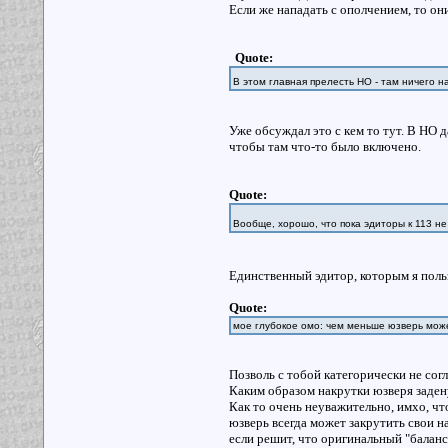
Если же нападать с ополчением, то он
Quote:
В этом главная прелесть НО - там ничего н
Уже обсуждал это с кем то тут. В НО 
чтобы там что-то было включено.
Quote:
Вообще, хорошо, что пока эдиторы к 113 н
Единственный эдитор, которым я поль
Quote:
мое глубокое омо: чем меньше юзверь може
Позволь с тобой категорически не сог
Каким образом накрутки юзверя заде
Как то очень неуважительно, имхо, чт
юзверь всегда может закрутить свои н
если решит, что оригинальный "баланс