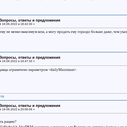
: Вопросы, ответы и предложения
т
19.06.2022 в 18:42:30 »
 ему не менял максимум кеш, а могу продать ему гораздо больше даже, чем ука
: Вопросы, ответы и предложения
т
19.06.2022 в 18:47:33 »
одавца ограничено параметром <dailyMaximum>.
|
VK
: Вопросы, ответы и предложения
т
19.06.2022 в 20:06:06 »
ить рацию?
й? Shift+4 b Alt+ПКМ нажимаю а команды для Радиста не активны (серые а не