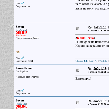
него была изначально с 
Пол:
Репутация: ---
взять не могу, все надп
Seven
Re: Ja2v1.13
[
]
семЁрыш
«
Ответ #13264 о
Кардинал
2
leonkillerua
:
Прирожденный Джаец
Рация должна находитьс
Наушники к рации отно
Пол:
Репутация: +364
Сборки 1.13
|
Ja2+AI
|
Youtube
leonkillerua
Re: Ja2v1.13
Гас Тарболс
«
Ответ #13265 о
Я люблю этот Форум!
Благодарю!
Пол:
Репутация: ---
Seven
Re: Ja2v1.13
[
]
семЁрыш
«
Ответ #13266 о