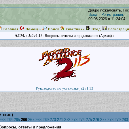
Добро пожаловать, Гос
Вход
||
Регистрация
.
09.08.2026 в 11:24:04
Главная
Помощь
Поиск
Участники
Вход
Регистрац
A.I.M.
« Ja2v1.13: Вопросы, ответы и предложения (Архив) »
Руководство по установке ja2v1.13
Архив)
263
264
265
266
267
268
269
270
271
272
273
274
275
276
277
278
279
280
: Вопросы, ответы и предложения