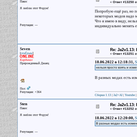
Пакос
«
Ответ #13250 о
Я люблю этот Форум!
Попробую ещё раз, но по
некоторых модов надо ме
Что я имею в виду, нель
Репутация: ---
индивидуально менять е
Seven
Re: Ja2v1.13
[
]
семЁрыш
«
Ответ #13251 о
Кардинал
18.06.2022 в 12:18:31,
S
Прирожденный Джаец
нельзя просто взять и изме
В разных модах есть изм
Пол:
Репутация: +364
Сборки 1.13
|
Ja2+AI
|
Youtube
Sten
Re: Ja2v1.13
Пакос
«
Ответ #13252 о
Я люблю этот Форум!
18.06.2022 в 12:20:00,
S
В разных модах есть изме
Репутация: ---