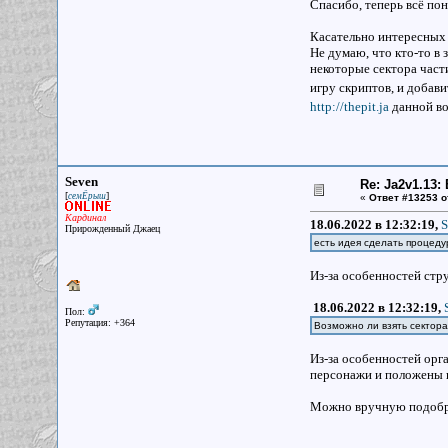
Спасибо, теперь всё пон
Касательно интересных 
Не думаю, что кто-то в 
некоторые сектора част
игру скриптов, и добави
http://thepit.ja
данной в
Seven
Re: Ja2v1.13
[
]
семЁрыш
«
Ответ #13253 о
Кардинал
18.06.2022 в 12:32:19,
S
Прирожденный Джаец
есть идея сделать процеду
Из-за особенностей стру
18.06.2022 в 12:32:19,
Пол:
Репутация: +364
Возможно ли взять сектора
Из-за особенностей орг
персонажи и положены п
Можно вручную подобрат