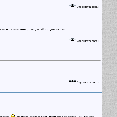
Зарегистрирован
зано по умолчанию, тыщ на 20 продал за раз
Зарегистрирован
Зарегистрирован
 зелёные
) Радиста создавал сам (мой второй персонаж) рация у