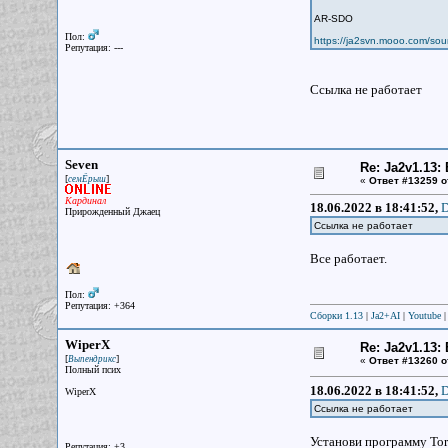
AR-SDO
Пол:
https://ja2svn.mooo.com/so
Репутация: ---
Ссылка не работает
Seven
Re: Ja2v1.13
[
]
семЁрыш
«
Ответ #13259 о
Кардинал
18.06.2022 в 18:41:52,
D
Прирожденный Джаец
Ссылка не работает
Все работает.
Пол:
Репутация: +364
Сборки 1.13
|
Ja2+AI
|
Youtube
WiperX
Re: Ja2v1.13
[
]
Выпендрикс
«
Ответ #13260 о
Полный псих
18.06.2022 в 18:41:52,
D
WiperX
Ссылка не работает
Установи программу Tort
Репутация: +3