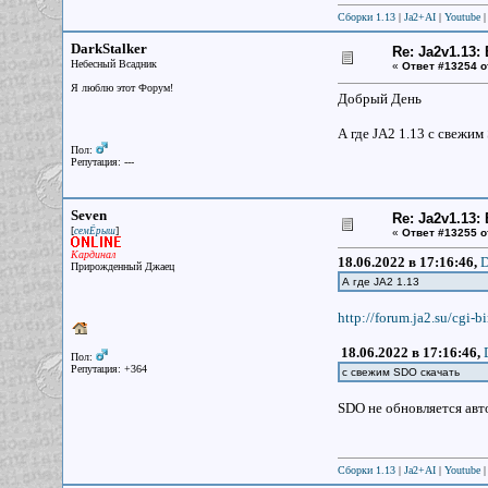
Сборки 1.13
|
Ja2+AI
|
Youtube
DarkStalker
Re: Ja2v1.13
Небесный Всадник
«
Ответ #13254 о
Я люблю этот Форум!
Добрый День
А где JA2 1.13 c свежим
Пол:
Репутация: ---
Seven
Re: Ja2v1.13
[
]
семЁрыш
«
Ответ #13255 о
Кардинал
18.06.2022 в 17:16:46,
D
Прирожденный Джаец
А где JA2 1.13
http://forum.ja2.su/cgi-
18.06.2022 в 17:16:46,
Пол:
Репутация: +364
c свежим SDO скачать
SDO не обновляется авто
Сборки 1.13
|
Ja2+AI
|
Youtube