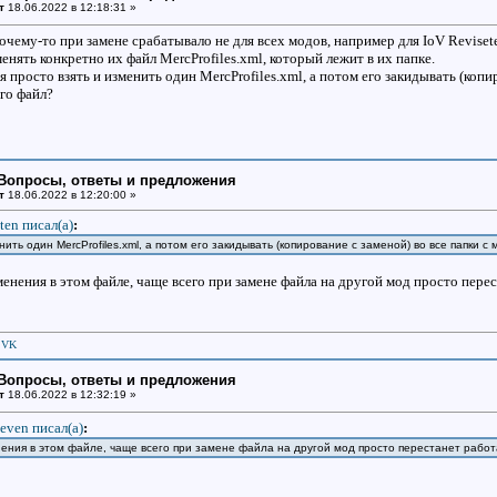
т
18.06.2022 в 12:18:31 »
чему-то при замене срабатывало не для всех модов, например для IoV Revisete
нять конкретно их файл MercProfiles.xml, который лежит в их папке.
зя просто взять и изменить один MercProfiles.xml, а потом его закидывать (коп
го файл?
: Вопросы, ответы и предложения
т
18.06.2022 в 12:20:00 »
ten писал(a)
:
нить один MercProfiles.xml, а потом его закидывать (копирование с заменой) во все папки с
енения в этом файле, чаще всего при замене файла на другой мод просто перес
|
VK
: Вопросы, ответы и предложения
т
18.06.2022 в 12:32:19 »
even писал(a)
:
нения в этом файле, чаще всего при замене файла на другой мод просто перестанет рабо