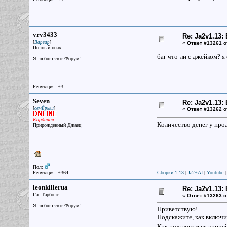
vrv3433
Re: Ja2v1.13
[
]
Варвар
«
Ответ #13261 о
Полный псих
баг что-ли с джейком? я
Я люблю этот Форум!
Репутация: +3
Seven
Re: Ja2v1.13
[
]
семЁрыш
«
Ответ #13262 о
Кардинал
Количество денег у пр
Прирожденный Джаец
Пол:
Репутация: +364
Сборки 1.13
|
Ja2+AI
|
Youtube
leonkillerua
Re: Ja2v1.13
Гас Тарболс
«
Ответ #13263 о
Я люблю этот Форум!
Приветствую!
Подскажите, как включ
Как пользоваться рацие