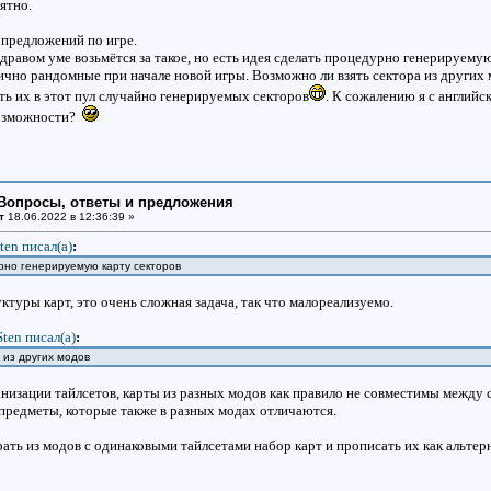
ятно.
предложений по игре.
здравом уме возьмётся за такое, но есть идея сделать процедурно генерируемую
ично рандомные при начале новой игры. Возможно ли взять сектора из других
ть их в этот пул случайно генерируемых секторов
. К сожалению я с англий
озможности?
: Вопросы, ответы и предложения
т
18.06.2022 в 12:36:39 »
ten писал(a)
:
рно генерируемую карту секторов
ктуры карт, это очень сложная задача, так что малореализуемо.
Sten писал(a)
:
 из других модов
анизации тайлсетов, карты из разных модов как правило не совместимы между с
редметы, которые также в разных модах отличаются.
ь из модов с одинаковыми тайлсетами набор карт и прописать их как альтерн