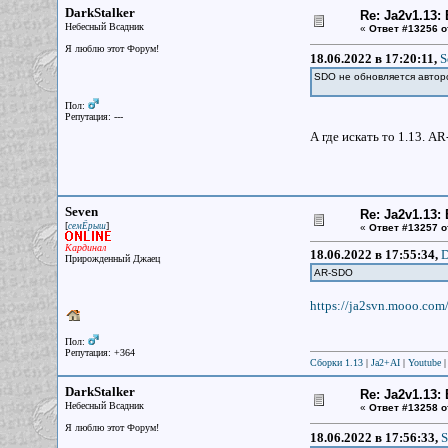
DarkStalker
Re: Ja2v1.13
Небесный Всадник
«
Ответ #13256 о
Я люблю этот Форум!
18.06.2022 в 17:20:11,
S
SDO не обновляется автором
Пол:
Репутация: ---
А где искать то 1.13. A
Seven
Re: Ja2v1.13
[
]
семЁрыш
«
Ответ #13257 о
Кардинал
18.06.2022 в 17:55:34,
D
Прирожденный Джаец
AR-SDO
https://ja2svn.mooo.com
Пол:
Репутация: +364
Сборки 1.13
|
Ja2+AI
|
Youtube
DarkStalker
Re: Ja2v1.13
Небесный Всадник
«
Ответ #13258 о
Я люблю этот Форум!
18.06.2022 в 17:56:33,
S