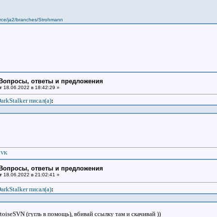
urce/ja2/branches/Strohmann
: Вопросы, ответы и предложения
т
18.06.2022 в 18:42:29 »
arkStalker писал(a)
:
|
VK
: Вопросы, ответы и предложения
т
18.06.2022 в 21:02:41 »
arkStalker писал(a)
:
oiseSVN (гугль в помощь), вбивай ссылку там и скачивай ))