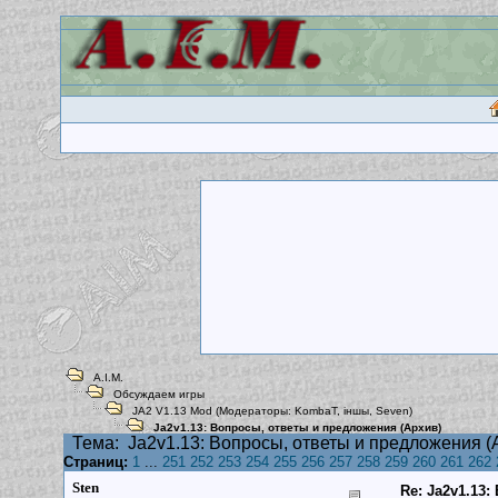
A.I.M.
Обсуждаем игры
JA2 V1.13 Mod
(Модераторы:
KombaT
,
iншы
,
Seven
)
Ja2v1.13: Вопросы, ответы и предложения (Архив)
Тема:
Ja2v1.13: Вопросы, ответы и предложения (
Страниц:
1
...
251
252
253
254
255
256
257
258
259
260
261
262
Sten
Re: Ja2v1.13