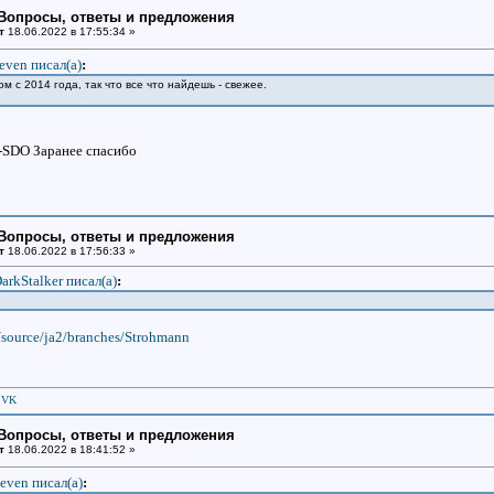
: Вопросы, ответы и предложения
т
18.06.2022 в 17:55:34 »
even писал(a)
:
 с 2014 года, так что все что найдешь - свежее.
R-SDO Заранее спасибо
: Вопросы, ответы и предложения
т
18.06.2022 в 17:56:33 »
arkStalker писал(a)
:
/source/ja2/branches/Strohmann
|
VK
: Вопросы, ответы и предложения
т
18.06.2022 в 18:41:52 »
even писал(a)
: