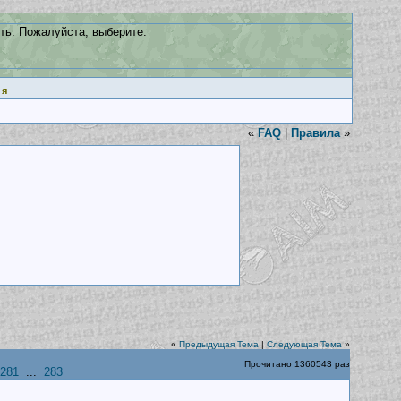
ть. Пожалуйста, выберите:
ия
«
FAQ
|
Правила
»
«
Предыдущая Тема
|
Следующая Тема
»
Прочитано 1360543 раз
281
...
283