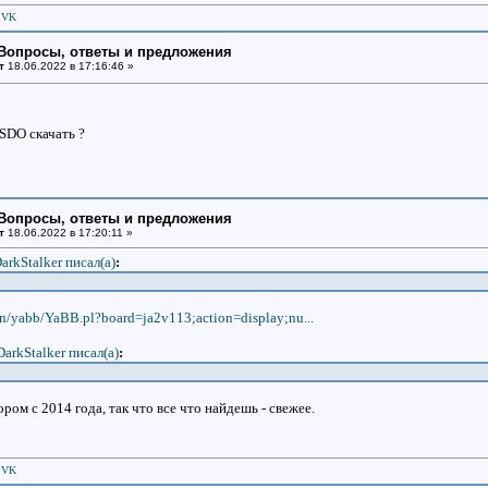
|
VK
: Вопросы, ответы и предложения
т
18.06.2022 в 17:16:46 »
 SDO скачать ?
: Вопросы, ответы и предложения
т
18.06.2022 в 17:20:11 »
arkStalker писал(a)
:
bin/yabb/YaBB.pl?board=ja2v113;action=display;nu...
DarkStalker писал(a)
:
ром с 2014 года, так что все что найдешь - свежее.
|
VK