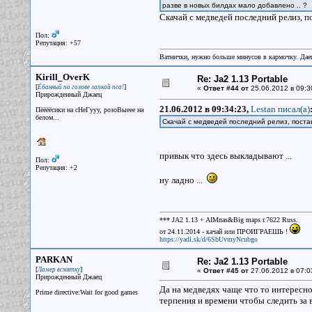
разве в новых билдах мало добавлено .. ? 
Скачай с медведей последний релиз, по
Пол:
Репутация: +57
Ватнички, нужно больше минусов в кармочку. Дае
Kirill_OverK
Re: Ja2 1.13 Portable
[
]
Ёбанный по голове лапкой пса!
«
Ответ #44 от
25.06.2012 в 09:3
Прирожденный Джаец
21.06.2012 в 09:34:23,
Lestan писал(a)
Пёёёёсики на сНеГууу, розоВыеее на
белом...
Скачай с медведей последний релиз, постав
привык что здесь выкладывают ...
Пол:
Репутация: +2
ну ладно ...
*** JA2 1.13 + AIMnas&Big maps r.7622 Russ.
от 24.11.2014 - качай или ПРОИГРАЕШЬ !
https://yadi.sk/d/6SbUvmyNcubgo
PARKAN
Re: Ja2 1.13 Portable
[
]
Ламер всмятку
«
Ответ #45 от
27.06.2012 в 07:0
Прирожденный Джаец
Да на медведях чаще что то интересно
Prime directive:Wait for good games
терпения и времени чтобы следить за 