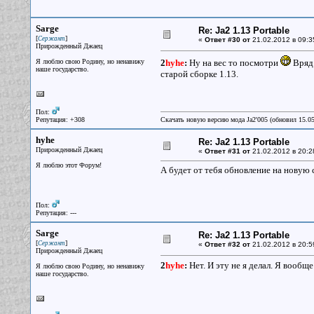
Sarge
Re: Ja2 1.13 Portable
[
]
Сержант
«
Ответ #30 от
21.02.2012 в 09:3
Прирожденный Джаец
Я люблю свою Родину, но ненавижу
2
hyhe
:
Ну на вес то посмотри
Вряд 
наше государство.
старой сборке 1.13.
Пол:
Репутация: +308
Скачать новую версию мода Ja2'005 (обновил 15.0
hyhe
Re: Ja2 1.13 Portable
Прирожденный Джаец
«
Ответ #31 от
21.02.2012 в 20:2
Я люблю этот Форум!
А будет от тебя обновление на новую 
Пол:
Репутация: ---
Sarge
Re: Ja2 1.13 Portable
[
]
Сержант
«
Ответ #32 от
21.02.2012 в 20:5
Прирожденный Джаец
2
hyhe
:
Нет. И эту не я делал. Я вообще
Я люблю свою Родину, но ненавижу
наше государство.