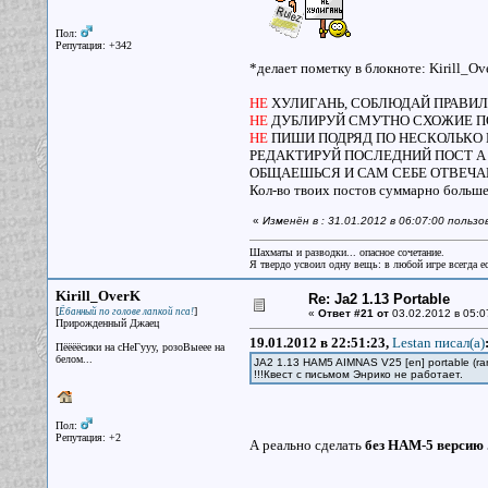
Пол:
Репутация: +342
*делает пометку в блокноте: Kirill_Ov
НЕ
ХУЛИГАНЬ, СОБЛЮДАЙ ПРАВИ
НЕ
ДУБЛИРУЙ СМУТНО СХОЖИЕ П
НЕ
ПИШИ ПОДРЯД ПО НЕСКОЛЬКО П
РЕДАКТИРУЙ ПОСЛЕДНИЙ ПОСТ А 
ОБЩАЕШЬСЯ И САМ СЕБЕ ОТВЕЧА
Кол-во твоих постов суммарно больше
«
Изменён в : 31.01.2012 в 06:07:00 поль
Шахматы и разводки... опасное сочетание.
Я твердо усвоил одну вещь: в любой игре всегда ес
Kirill_OverK
Re: Ja2 1.13 Portable
[
]
Ёбанный по голове лапкой пса!
«
Ответ #21 от
03.02.2012 в 05:0
Прирожденный Джаец
19.01.2012 в 22:51:23,
Lestan писал(a)
Пёёёёсики на сНеГууу, розоВыеее на
белом...
JA2 1.13 HAM5 AIMNAS V25 [en] portable (r
!!!Квест с письмом Энрико не работает.
Пол:
Репутация: +2
А реально сделать
без HAM-5 версию .