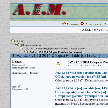
Главная
Помощь
П
A.I.M.
« Ja2 v1.13 
A.I.M.
Обсуждаем игры
JA2 V1.13 Mod
(Модераторы:
KombaT
,
iншы
,
Seven
)
Ja2 v1.13 2014 Сборки Portable [от Lestan]
Тема:
Ja2 v1.13 2014 Сборки Portable [от Lestan]
Lestan
Ja2 v1.13 2014 Сборки Port
[
]
Лестанище
«
от
19.01.2012 в 22:51:23 »
Прирожденный Джаец
JA2 1.13 r7435 [en] portable (rar, 938
ЖидомассонЪ - Сионист
Official update version for r7435 [en] 
Сборка мода 1.13 r7435 (английская ве
Пол:
JA2 1.13 r7435 [ru] portable (rar, 105
Репутация: +57
Official update version for r7435 [ru] 
Потеряные русские субтитры для наем
Сборка мода 1.13 r7435 (русская верс
издание от Буки). Все настройки оста