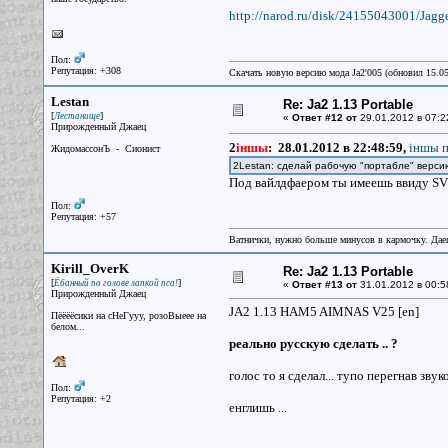
http://narod.ru/disk/24155043001/J
Пол:
Репутация: +308
Скачать новую версию мода Ja2'005 (обновил 15.0
Lestan
Re: Ja2 1.13 Portable
[
]
Лестанище
«
Ответ #12 от
29.01.2012 в 07:2
Прирожденный Джаец
2
iншы
:
28.01.2012 в 22:48:59,
iншы п
ЖидомассонЪ - Сионист
2Lestan: сделай рабочую "портабле" верс
Под вайлдфаером ты имеешь ввиду SV
Пол:
Репутация: +57
Ватнички, нужно больше минусов в кармочку. Дае
Kirill_OverK
Re: Ja2 1.13 Portable
[
]
Ёбанный по голове лапкой пса!
«
Ответ #13 от
31.01.2012 в 00:5
Прирожденный Джаец
JA2 1.13 HAM5 AIMNAS V25 [en]
Пёёёёсики на сНеГууу, розоВыеее на
белом...
реально русскую сделать .. ?
голос то я сделал... тупо перегнав звуков
Пол:
Репутация: +2
енглишь ...