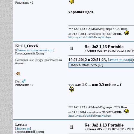
Репутация: +2
хорошая идея.
*** JA2 1.13 + AIMnas&Big maps r.7622 Russ.
от 24.11.2014 - качай или ПРОИГРАЕШЬ !
https://yadi.sk/d/6SbUvmyNcubgo
Kirill_OverK
Re: Ja2 1.13 Portable
[
]
Ёбанный по голове лапкой пса!
«
Ответ #26 от
19.02.2012 в 09:4
Прирожденный Джаец
19.01.2012 в 22:51:23,
Lestan писал(a)
Пёёёёсики на сНеГууу, розоВыеее на
белом...
HAM5 AIMNAS V25 [en]
Пол:
тут хам 5.0 ...
или 5.5 всё же .. ?
Репутация: +2
*** JA2 1.13 + AIMnas&Big maps r.7622 Russ.
от 24.11.2014 - качай или ПРОИГРАЕШЬ !
https://yadi.sk/d/6SbUvmyNcubgo
Lestan
Re: Ja2 1.13 Portable
[
]
Лестанище
«
Ответ #27 от
19.02.2012 в 20:1
Прирожденный Джаец