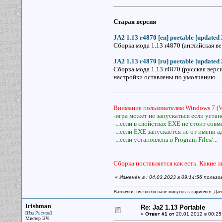
Старая версия
JA2 1.13 r4870 [en] portable [updated 
Сборка мода 1.13 r4870 (английская ве
JA2 1.13 r4870 [ru] portable [updated 
Сборка мода 1.13 r4870 (русская верси
настройки оставлены по умолчанию.
Внимание пользователям Windows 7 (Vi
-игра может не запускаться если устан
-...если в свойствах ЕХЕ не стоит со
-...если ЕХЕ запускается не от имени
-...если установлена в Program Files/...
Сборка поставляется как есть. Какие 
«
Изменён в : 04.03.2023 в 09:14:56 польз
Ватнички, нужно больше минусов в кармочку. Дае
Irishman
Re: Ja2 1.13 Portable
[
]
Изя Рисман
«
Ответ #1 от
20.01.2012 в 00:25
Мистер ЭЧ