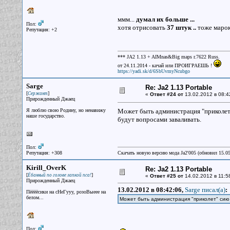
ммм...
думал их больше ...
Пол:
хотя отрисовать
37 штук ..
тоже марока
Репутация: +2
*** JA2 1.13 + AIMnas&Big maps r.7622 Russ.
от 24.11.2014 - качай или ПРОИГРАЕШЬ !
https://yadi.sk/d/6SbUvmyNcubgo
Sarge
Re: Ja2 1.13 Portable
[
]
Сержант
«
Ответ #24 от
13.02.2012 в 08:4
Прирожденный Джаец
Я люблю свою Родину, но ненавижу
Может быть администрация "приколет
наше государство.
будут вопросами заваливать.
Пол:
Репутация: +308
Скачать новую версию мода Ja2'005 (обновил 15.0
Kirill_OverK
Re: Ja2 1.13 Portable
[
]
Ёбанный по голове лапкой пса!
«
Ответ #25 от
14.02.2012 в 11:5
Прирожденный Джаец
13.02.2012 в 08:42:06,
Sarge писал(a)
:
Пёёёёсики на сНеГууу, розоВыеее на
белом...
Может быть администрация "приколет" си
Пол: