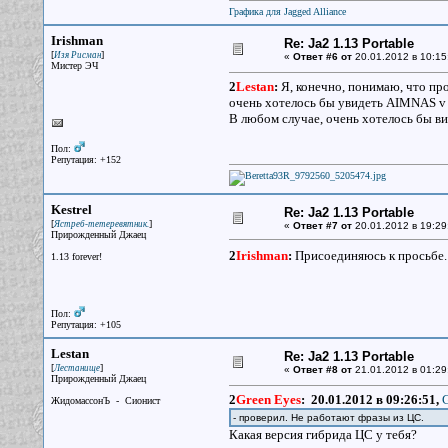
Графика для Jagged Alliance
Irishman
Re: Ja2 1.13 Portable
[
]
Изя Рисман
«
Ответ #6 от
20.01.2012 в 10:15
Мистер ЭЧ
2
Lestan
:
Я, конечно, понимаю, что пр
очень хотелось бы увидеть AIMNAS v 2
В любом случае, очень хотелось бы ви
Пол:
Репутация: +152
Kestrel
Re: Ja2 1.13 Portable
[
]
Ястреб-тетеревятник.
«
Ответ #7 от
20.01.2012 в 19:29
Прирожденный Джаец
2
Irishman
:
Присоединяюсь к просьбе
1.13 forever!
Пол:
Репутация: +105
Lestan
Re: Ja2 1.13 Portable
[
]
Лестанище
«
Ответ #8 от
21.01.2012 в 01:29
Прирожденный Джаец
2
Green Eyes
:
20.01.2012 в 09:26:51,
G
ЖидомассонЪ - Сионист
- проверил. Не работают фразы из ЦС.
Какая версия гибрида ЦС у тебя?