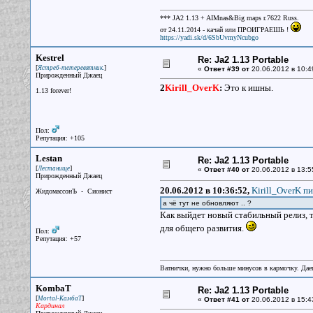
*** JA2 1.13 + AIMnas&Big maps r.7622 Russ.
от 24.11.2014 - качай или ПРОИГРАЕШЬ !
https://yadi.sk/d/6SbUvmyNcubgo
Kestrel
Re: Ja2 1.13 Portable
[
]
Ястреб-тетеревятник.
«
Ответ #39 от
20.06.2012 в 10:4
Прирожденный Джаец
2
Kirill_OverK
:
Это к ишны.
1.13 forever!
Пол:
Репутация: +105
Lestan
Re: Ja2 1.13 Portable
[
]
Лестанище
«
Ответ #40 от
20.06.2012 в 13:5
Прирожденный Джаец
20.06.2012 в 10:36:52,
Kirill_OverK пи
ЖидомассонЪ - Сионист
а чё тут не обновляют .. ?
Как выйдет новый стабильный релиз, т
для общего развития.
Пол:
Репутация: +57
Ватнички, нужно больше минусов в кармочку. Дае
KombaT
Re: Ja2 1.13 Portable
[
]
Mortal-КамбаТ
«
Ответ #41 от
20.06.2012 в 15:4
Кардинал