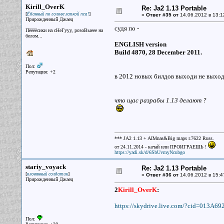
Kirill_OverK
Re: Ja2 1.13 Portable
[
]
Ёбанный по голове лапкой пса!
«
Ответ #35 от
14.06.2012 в 13:1
Прирожденный Джаец
судя по -
Пёёёёсики на сНеГууу, розоВыеее на
белом...
ENGLISH version
Build 4870, 28 December 2011.
Пол:
Репутация: +2
в 2012 новых билдов выходи не выходил
что щас разрабы 1.13 делают ?
*** JA2 1.13 + AIMnas&Big maps r.7622 Russ.
от 24.11.2014 - качай или ПРОИГРАЕШЬ !
https://yadi.sk/d/6SbUvmyNcubgo
stariy_voyack
Re: Ja2 1.13 Portable
[
]
оловянный солдатик
«
Ответ #36 от
14.06.2012 в 15:4
Прирожденный Джаец
2
Kirill_OverK
:
https://skydrive.live.com/?cid=013
Пол: