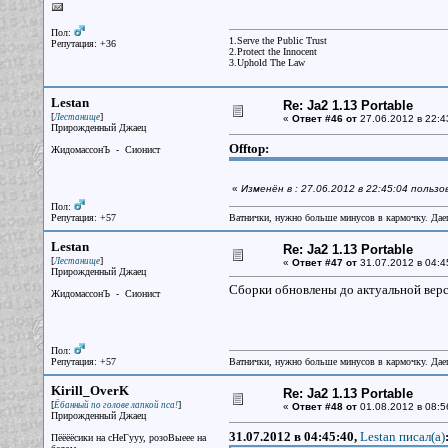
Пол:
1.Serve the Public Trust
Репутация: +36
2.Protect the Innocent
3.Uphold The Law
Lestan
Re: Ja2 1.13 Portable
[
]
Лестанище
«
Ответ #46 от
27.06.2012 в 22:4
Прирожденный Джаец
Offtop:
ЖидомассонЪ - Сионист
«
Изменён в : 27.06.2012 в 22:45:04 польз
Пол:
Репутация: +57
Ватнички, нужно больше минусов в кармочку. Дае
Lestan
Re: Ja2 1.13 Portable
[
]
Лестанище
«
Ответ #47 от
31.07.2012 в 04:4
Прирожденный Джаец
Сборки обновлены до актуальной верс
ЖидомассонЪ - Сионист
Пол:
Репутация: +57
Ватнички, нужно больше минусов в кармочку. Дае
Kirill_OverK
Re: Ja2 1.13 Portable
[
]
Ёбанный по голове лапкой пса!
«
Ответ #48 от
01.08.2012 в 08:5
Прирожденный Джаец
31.07.2012 в 04:45:40,
Lestan писал(a)
Пёёёёсики на сНеГууу, розоВыеее на