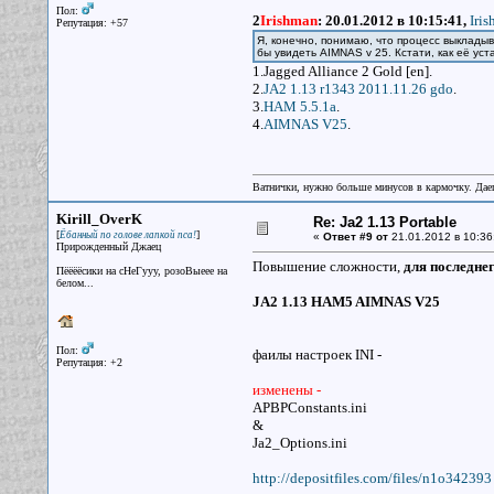
Пол:
2
Irishman
:
20.01.2012 в 10:15:41,
Iri
Репутация: +57
Я, конечно, понимаю, что процесс выклады
бы увидеть AIMNAS v 25. Кстати, как её ус
1.Jagged Alliance 2 Gold [en].
2.
JA2 1.13 r1343 2011.11.26 gdo
.
3.
HAM 5.5.1a
.
4.
AIMNAS V25
.
Ватнички, нужно больше минусов в кармочку. Дае
Kirill_OverK
Re: Ja2 1.13 Portable
[
]
Ёбанный по голове лапкой пса!
«
Ответ #9 от
21.01.2012 в 10:36
Прирожденный Джаец
Повышение сложности,
для последне
Пёёёёсики на сНеГууу, розоВыеее на
белом...
JA2 1.13 HAM5 AIMNAS V25
Пол:
фаилы настроек INI -
Репутация: +2
изменены -
APBPConstants.ini
&
Ja2_Options.ini
http://depositfiles.com/files/n1o342393