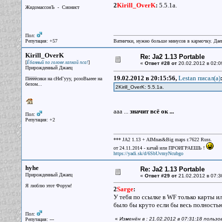
2
Kirill_OverK
:
5.5.1a.
ЖидомассонЪ - Сионист
Пол:
Репутация: +57
Ватнички, нужно больше минусов в кармочку. Дае
Kirill_OverK
Re: Ja2 1.13 Portable
[
]
Ёбанный по голове лапкой пса!
«
Ответ #28 от
20.02.2012 в 02:0
Прирожденный Джаец
19.02.2012 в 20:15:56,
Lestan писал(a)
Пёёёёсики на сНеГууу, розоВыеее на
белом...
2Kirill_OverK: 5.5.1a.
ааа ...
значит всё ок ...
Пол:
Репутация: +2
*** JA2 1.13 + AIMnas&Big maps r.7622 Russ.
от 24.11.2014 - качай или ПРОИГРАЕШЬ !
https://yadi.sk/d/6SbUvmyNcubgo
hyhe
Re: Ja2 1.13 Portable
Прирожденный Джаец
«
Ответ #29 от
21.02.2012 в 07:3
Я люблю этот Форум!
2
Sarge
:
У тебя по ссылке в WF только карты и
было бы круто если бы весь полностью
Пол:
«
Изменён в : 21.02.2012 в 07:31:18 польз
Репутация: ---