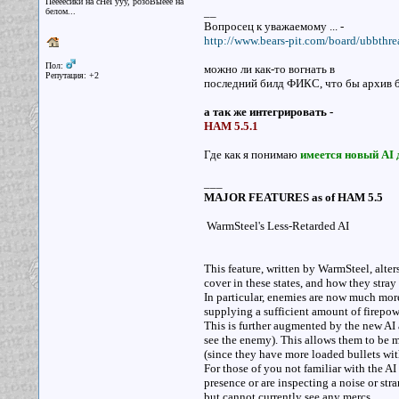
Пёёёёсики на сНеГууу, розоВыеее на
__
белом...
Вопросец к уважаемому ... -
http://www.bears-pit.com/board/ubbthr
Пол:
можно ли как-то вогнать в
Репутация: +2
последний билд ФИКС, что бы архив б
а так же интегрировать -
HAM 5.5.1
Где как я понимаю
имеется новый AI д
___
MAJOR FEATURES as of HAM 5.5
WarmSteel's Less-Retarded AI
This feature, written by WarmSteel, alte
cover in these states, and how they stray 
In particular, enemies are now much more
supplying a sufficient amount of firepow
This is further augmented by the new AI 
see the enemy). This allows them to be 
(since they have more loaded bullets wit
For those of you not familiar with the AI
presence or are inspecting a noise or str
but cannot currently see any mercs.