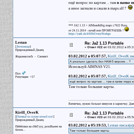
ещё вопрос по картам ... там
в папке m
а иное загнали и сжали в maps.slf ?
*** JA2 1.13 + AIMnas&Big maps r.7622 Russ.
от 24.11.2014 - качай или ПРОИГРАЕШЬ !
https://yadi.sk/d/6SbUvmyNcubgo
Lestan
Re: Ja2 1.13 Portable
[
]
Лестанище
«
Ответ #22 от
03.02.2012 в 05:1
Прирожденный Джаец
03.02.2012 в 05:07:57,
Kirill_OverK пи
ЖидомассонЪ - Сионист
А реально сделать без HAM-5 версию .. ?
Используй AIMNAS V21.
Пол:
03.02.2012 в 05:07:57,
Kirill_OverK пи
Репутация: +57
ещё вопрос по картам ... там в папке maps 
Там только большие карты.
Ватнички, нужно больше минусов в кармочку. Дае
Kirill_OverK
Re: Ja2 1.13 Portable
[
]
Ёбанный по голове лапкой пса!
«
Ответ #23 от
03.02.2012 в 05:5
Прирожденный Джаец
03.02.2012 в 05:19:53,
Lestan писал(a)
Пёёёёсики на сНеГууу, розоВыеее на
белом...
Там только большие карты.