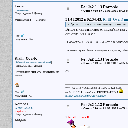
Lestan
Re: Ja2 1.13 Portable
[
]
Лестанище
«
Ответ #18 от
31.01.2012 в 02:5
Прирожденный Джаец
31.01.2012 в 02:34:43,
Kirill_OverK пи
ЖидомассонЪ - Сионист
те брался ... а его можно выходит заменить
Выше я неправильно отписал(спутал с 
обновления HAM5.
Пол:
Репутация: +57
«
Изменён в : 31.01.2012 в 02:57:09 польз
Ватнички, нужно больше минусов в кармочку. Дае
Kirill_OverK
Re: Ja2 1.13 Portable
[
]
Ёбанный по голове лапкой пса!
«
Ответ #19 от
31.01.2012 в 05:1
Прирожденный Джаец
ок...
Пёёёёсики на сНеГууу, розоВыеее на
белом...
*** JA2 1.13 + AIMnas&Big maps r.7622 Russ.
Пол:
от 24.11.2014 - качай или ПРОИГРАЕШЬ !
Репутация: +2
https://yadi.sk/d/6SbUvmyNcubgo
KombaT
Re: Ja2 1.13 Portable
[
]
Mortal-КамбаТ
«
Ответ #20 от
31.01.2012 в 05:4
Кардинал
Прирожденный Джаец
2
Kirill_OverK
:
&%!@#%