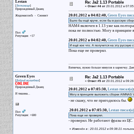
Lestan
Re: Ja2 1.13 Portable
[
]
Лестанище
«
Ответ #4 от
20.01.2012 в 07:05
Прирожденный Джаец
20.01.2012 в 04:02:40,
Green Eyes писа
ЖидомассонЪ - Сионист
Было бы ещё круче, если бы в русскую сбо
HAM4 включен в 1.13 уже как полтора 
пока не полностью. Могу в принципе
Пол:
Репутация: +57
20.01.2012 в 04:02:40,
Green Eyes писа
И ещё кое что. А получится на эту русскую
Пока еще не проверял.
Ватнички, нужно больше минусов в кармочку. Дае
Green Eyes
Re: Ja2 1.13 Portable
[
]
Добрый волшебник
«
Ответ #5 от
20.01.2012 в 09:26
Прирожденный Джаец
20.01.2012 в 07:05:30,
Lestan писал(a)
И тишина...
Могу в принципе выложить сборки AIMNAS V
- не скажу, что не пригодилось бы.
20.01.2012 в 07:05:30,
Lestan писал(a)
Пол:
Репутация: +680
Пока еще не проверял.
- проверил. Не работают фразы из ЦС.
«
Изменён в : 20.01.2012 в 09:38:21 польз