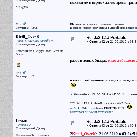
Прирожденный Джаец
похвально и верно - жалко время трат
&%!@#%
Пол:
Шахматы и разводки... опасное сочетание.
Репутация: +342
Я твердо усвоил одну вещь: в любой игре всегда ес
Kirill_OverK
Re: Ja2 1.13 Portable
[
]
Ёбанный по голове лапкой пса!
«
Ответ #42 от
21.06.2012 в 03:2
Прирожденный Джаец
....
Пёёёёсики на сНеГууу, розоВыеее на
белом...
разве в новых билдах
мало добавлено .
Пол:
Репутация: +2
а пока стабильный выйдет или жди ---
«
Изменён в : 21.06.2012 в 07:06:12 поль
*** JA2 1.13 + AIMnas&Big maps r.7622 Russ.
от 24.11.2014 - качай или ПРОИГРАЕШЬ !
https://yadi.sk/d/6SbUvmyNcubgo
Lestan
Re: Ja2 1.13 Portable
[
]
Лестанище
«
Ответ #43 от
21.06.2012 в 09:3
Прирожденный Джаец
2
Kirill_OverK
:
21.06.2012 в 03:24:5
ЖидомассонЪ - Сионист