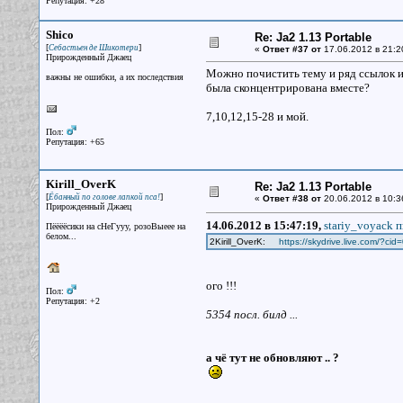
Репутация: +28
Shico
Re: Ja2 1.13 Portable
[
]
Себастьен де Шикотери
«
Ответ #37 от
17.06.2012 в 21:2
Прирожденный Джаец
Можно почистить тему и ряд ссылок и
важны не ошибки, а их последствия
была сконцентрирована вместе?
7,10,12,15-28 и мой.
Пол:
Репутация: +65
Kirill_OverK
Re: Ja2 1.13 Portable
[
]
Ёбанный по голове лапкой пса!
«
Ответ #38 от
20.06.2012 в 10:3
Прирожденный Джаец
14.06.2012 в 15:47:19,
stariy_voyack п
Пёёёёсики на сНеГууу, розоВыеее на
белом...
2Kirill_OverK:
https://skydrive.live.com/
ого !!!
Пол:
Репутация: +2
5354 посл. билд ...
а чё тут не обновляют .. ?