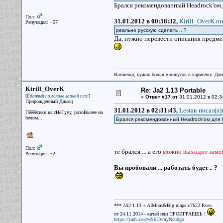
Брался рекомендованный Headrock'ом 
Пол:
31.01.2012 в 00:58:32,
Kirill_OverK пи
Репутация: +57
реально русскую сделать .. ?
Да, нужно перевести описания предмет
Ватнички, нужно больше минусов в кармочку. Дае
Kirill_OverK
Re: Ja2 1.13 Portable
[
]
Ёбанный по голове лапкой пса!
«
Ответ #17 от
31.01.2012 в 02:3
Прирожденный Джаец
31.01.2012 в 02:31:43,
Lestan писал(a)
Пёёёёсики на сНеГууу, розоВыеее на
белом...
Брался рекомендованный Headrock'ом для 
Пол:
те брался ... а его
можно выходит замени
Репутация: +2
Вы пробовали ... работать будет .. ?
*** JA2 1.13 + AIMnas&Big maps r.7622 Russ.
от 24.11.2014 - качай или ПРОИГРАЕШЬ !
https://yadi.sk/d/6SbUvmyNcubgo