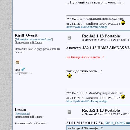
... Ну и ещё куча всего по-мелочи ...
*** JA2 1.13 + AIMnas&Big maps r.7622 Russ.
от 24.11.2014 - качай или ПРОИГРАЕШЬ !
https://yadi.sk/d/6SbUvmyNcubgo
Kirill_OverK
Re: Ja2 1.13 Portable
[
]
Ёбанный по голове лапкой пса!
«
Ответ #15 от
31.01.2012 в 01:1
Прирожденный Джаец
а почему
JA2 1.13 HAM5 AIMNAS V25
Пёёёёсики на сНеГууу, розоВыеее на
белом...
на билде 4792 альфа.. ?
Пол:
так и должно быть .. ?
Репутация: +2
*** JA2 1.13 + AIMnas&Big maps r.7622 Russ.
от 24.11.2014 - качай или ПРОИГРАЕШЬ !
https://yadi.sk/d/6SbUvmyNcubgo
Lestan
Re: Ja2 1.13 Portable
[
]
Лестанище
«
Ответ #16 от
31.01.2012 в 02:3
Прирожденный Джаец
31.01.2012 в 01:17:54,
Kirill_OverK пи
ЖидомассонЪ - Сионист
на билде 4792 альфа.. ?