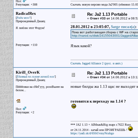
Пол:
Репутация: +308
Скачать новую версию мода Ja2'005 (обновил 15.0
RadicalRex
Re: Ja2 1.13 Portable
[
]
Ради чего?
«
Ответ #33 от
14.06.2012 в 08:5
Прирожденный Джаец
28.01.2012 в 23:05:07,
Sarge писал(a)
:
Я люблю этот Форум!
Пока вот работающая сборка с WF на старо
http://narod.ru/disk/24155043001/JaggedA
Репутация: +110
Язык какой?
Скачать Jagged Alliance 2 (русс. и англ.)
Kirill_OverK
Re: Ja2 1.13 Portable
[
]
Ёбанный по голове лапкой пса!
«
Ответ #34 от
14.06.2012 в 13:1
Прирожденный Джаец
новые билды жа 1.13 щас не выходят ка
Пёёёёсики на сНеГууу, розоВыеее на
белом...
готовятся к переходу на 1.14 ?
Пол:
Репутация: +2
*** JA2 1.13 + AIMnas&Big maps r.7622 Russ.
от 24.11.2014 - качай или ПРОИГРАЕШЬ !
https://yadi.sk/d/6SbUvmyNcubgo