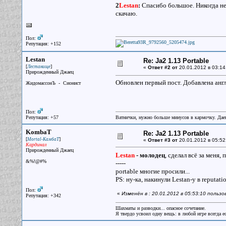
2
Lestan
:
Спасибо большое. Никогда не
скачаю.
Пол:
Репутация: +152
Lestan
Re: Ja2 1.13 Portable
[
]
Лестанище
«
Ответ #2 от
20.01.2012 в 03:14
Прирожденный Джаец
Обновлен первый пост. Добавлена англи
ЖидомассонЪ - Сионист
Пол:
Репутация: +57
Ватнички, нужно больше минусов в кармочку. Дае
KombaT
Re: Ja2 1.13 Portable
[
]
Mortal-КамбаТ
«
Ответ #3 от
20.01.2012 в 05:52
Кардинал
Прирожденный Джаец
Lestan
- молодец
, сделал всё за меня
&%!@#%
-----
portable многие просили...
PS: ну-ка, накинули Lestan-у в reputati
Пол:
«
Изменён в : 20.01.2012 в 05:53:10 поль
Репутация: +342
Шахматы и разводки... опасное сочетание.
Я твердо усвоил одну вещь: в любой игре всегда ес