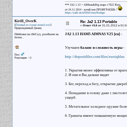
*** JA2 1.13 + AIMnas&Big maps r.7622 Russ.
от 24.11.2014 - качай или ПРОИГРАЕШЬ !
https://yadi.sk/d/6SbUvmyNcubgo
Kirill_OverK
Re: Ja2 1.13 Portable
[
]
Ёбанный по голове лапкой пса!
«
Ответ #14 от
31.01.2012 в 01:0
Прирожденный Джаец
JA2 1.13 HAM5 AIMNAS V25 [en] -
Пёёёёсики на сНеГууу, розоВыеее на
белом...
Улучшен
баланс и сложность игры -
Пол:
http://depositfiles.com/files/zwoiqhlus
Репутация: +2
1. Укрытия менее эффективны от враг
2. И они и Вы дальше видят
3. Бег, переход к бегу, открытие дверей
4. Попадание в голову даже с пистоле
ущерб.
5. Метательное холодное оружие боле
6. Гранаты имеют повышенную мощно