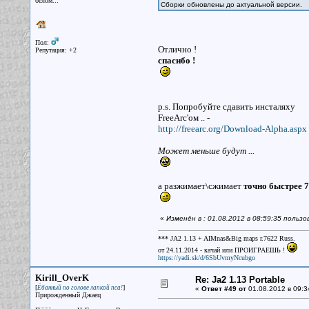
белом...
Сборки обновлены до актуальной версии.
Пол:
Отлично !
Репутация: +2
спасибо !
p.s. Попробуйте сдавить инсталяху
FreeArc'ом .. -
http://freearc.org/Download-Alpha.aspx
Может меньше будут ...
а разжимает\сжимает
точно быстрее 7
«
Изменён в : 01.08.2012 в 08:59:35 пользо
*** JA2 1.13 + AIMnas&Big maps r.7622 Russ.
от 24.11.2014 - качай или ПРОИГРАЕШЬ !
https://yadi.sk/d/6SbUvmyNcubgo
Kirill_OverK
Re: Ja2 1.13 Portable
[
]
Ёбанный по голове лапкой пса!
«
Ответ #49 от
01.08.2012 в 09:3
Прирожденный Джаец