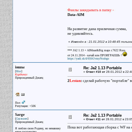
Фаилы закидывать в папку -
Data-AIM
На развитие дана приличная сумма,
не удивляйтесь.
«
Изменён в : 21.01.2012 в 10:48:45 пользо
*** JA2 1.13 + AIMnas&Big maps r.7622 Russ.
от 24.11.2014 - качай или ПРОИГРАЕШЬ !
https://yadi.sk/d/6SbUvmyNcubgo
iншы
Re: Ja2 1.13 Portable
[
]
Мао
«
Ответ #10 от
28.01.2012 в 22:4
Кардинал
Прирожденный Джаец
2
Lestan
:
сделай рабочую "портабле" в
Пол:
Репутация: +506
Sarge
Re: Ja2 1.13 Portable
[
]
Сержант
«
Ответ #11 от
28.01.2012 в 23:0
Прирожденный Джаец
Пока вот работающая сборка с WF на с
Я люблю свою Родину, но ненавижу
наше государство.