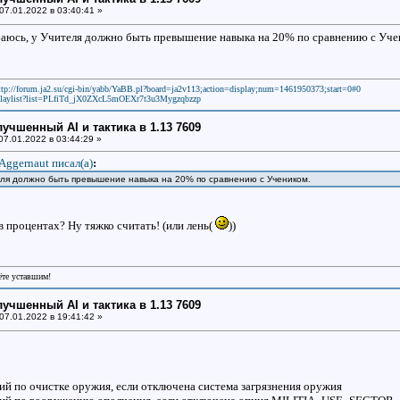
07.01.2022 в 03:40:41 »
аюсь, у Учителя должно быть превышение навыка на 20% по сравнению с Уче
ttp://forum.ja2.su/cgi-bin/yabb/YaBB.pl?board=ja2v113;action=display;num=1461950373;start=0#0
laylist?list=PLfiTd_jX0ZXcL5mOEXr7t3u3Mygzqbzzp
улучшенный AI и тактика в 1.13 7609
07.01.2022 в 03:44:29 »
Aggernaut писал(a)
:
еля должно быть превышение навыка на 20% по сравнению с Учеником.
в процентах? Ну тяжко считать! (или лень(
))
рёте уставшим!
улучшенный AI и тактика в 1.13 7609
07.01.2022 в 19:41:42 »
вий по очистке оружия, если отключена система загрязнения оружия