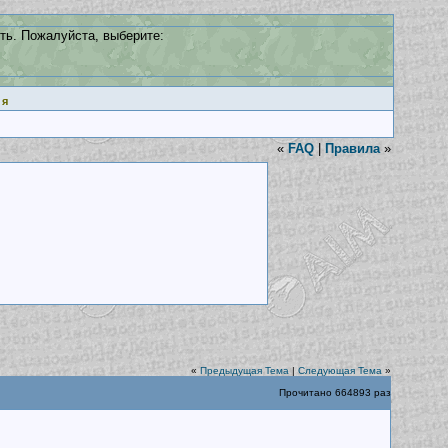
ть. Пожалуйста, выберите:
ия
«
FAQ
|
Правила
»
«
Предыдущая Тема
|
Следующая Тема
»
Прочитано 664893 раз