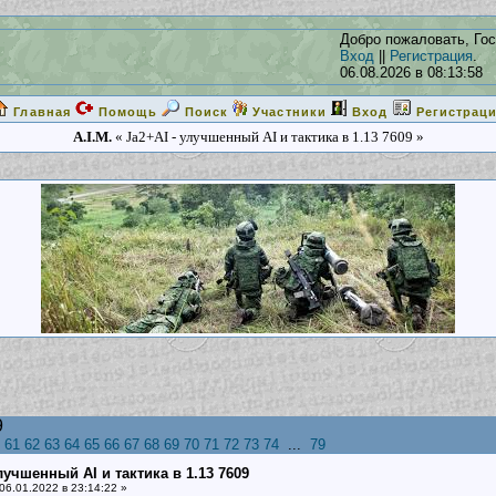
Добро пожаловать, Гос
Вход
||
Регистрация
.
06.08.2026 в 08:13:58
Главная
Помощь
Поиск
Участники
Вход
Регистрац
A.I.M.
« Ja2+AI - улучшенный AI и тактика в 1.13 7609 »
9
61
62
63
64
65
66
67
68
69
70
71
72
73
74
...
79
улучшенный AI и тактика в 1.13 7609
06.01.2022 в 23:14:22 »