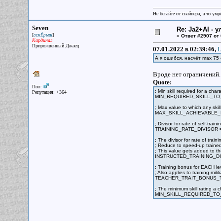
Не бегайте от снайпера, а то ум
Seven
Re: Ja2+AI - 
[
]
семЁрыш
«
Ответ #2907 от
Кардинал
Прирожденный Джаец
07.01.2022 в 02:39:46,
L
А я ошибся, насчёт max 75
Вроде нет ограничений.
Quote:
Пол:
; Min skill required for a chara
Репутация: +364
MIN_REQUIRED_SKILL_TO_
; Max value to which any skil
MAX_SKILL_ACHIEVABLE_B
; Divisor for rate of self-tr
TRAINING_RATE_DIVISOR 
; The divisor for rate of trai
; Reduce to speed-up trainer
; This value gets added to 
INSTRUCTED_TRAINING_DI
; Training bonus for EACH lev
; Also applies to training militi
TEACHER_TRAIT_BONUS_T
; The minimum skill rating a 
MIN_SKILL_REQUIRED_TO