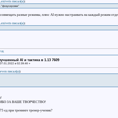
Lenivets писал(a)
:
 "фокусировки"
совмещать разные режимы, плюс AI нужно настраивать на каждый режим отдель
Lenivets писал(a)
:
|
VK
улучшенный AI и тактика в 1.13 7609
07.01.2022 в 02:39:46 »
even писал(a)
:
!
АСИБО ЗА ВАШЕ ТВОРЧЕСТВО!
 75 ед при тренинге тренер-ученик?