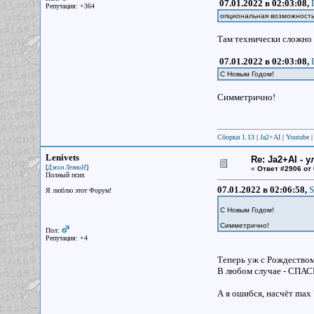
07.01.2022 в 02:03:08,
Репутация: +364
опциональная возможность
Там технически сложно 
07.01.2022 в 02:03:08,
С Новым Годом!
Симметрично!
Сборки 1.13
|
Ja2+AI
|
Youtube
Lenivets
Re: Ja2+AI - 
[
]
Джон ЛенниН
«
Ответ #2906 от
Полный псих
07.01.2022 в 02:06:58,
S
Я люблю этот Форум!
С Новым Годом!
Симметрично!
Пол:
Репутация: +4
Теперь уж с Рождеством
В любом случае - СП
А я ошибся, насчёт max