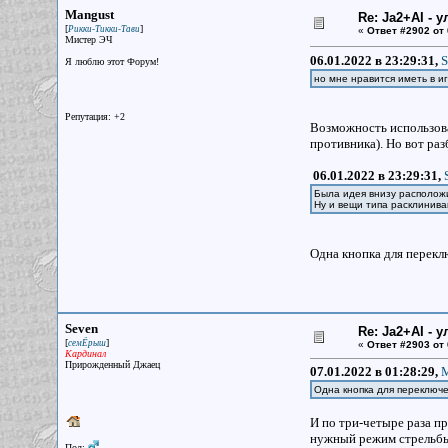
Mangust
Re: Ja2+AI - 
[
]
Рикки-Тикки-Тави
«
Ответ #2902 от
Мистер ЭЧ
06.01.2022 в 23:29:31,
S
Я люблю этот Форум!
но мне нравится иметь в и
Репутация: +2
Возможность использова
противника). Но вот р
06.01.2022 в 23:29:31,
Была идея внизу расположи
Ну и вещи типа расклинив
Одна кнопка для перекл
Seven
Re: Ja2+AI - 
[
]
семЁрыш
«
Ответ #2903 от
Кардинал
Прирожденный Джаец
07.01.2022 в 01:28:29,
M
Одна кнопка для переключ
И по три-четыре раза п
нужный режим стрельбы,
Пол: