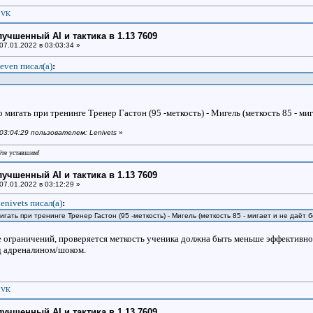
|
VK
улучшенный AI и тактика в 1.13 7609
07.01.2022 в 03:03:34 »
even писал(a)
:
 мигать при тренинге Тренер Гастон (95 -меткость) - Мигель (меткость 85 - ми
 03:04:29 пользователем: Lenivets
»
рёте уставшим!
улучшенный AI и тактика в 1.13 7609
07.01.2022 в 03:12:29 »
enivets писал(a)
:
гать при тренинге Тренер Гастон (95 -меткость) - Мигель (меткость 85 - мигает и не даёт 
е ограничений, проверяется меткость ученика должна быть меньше эффективной
од адреналином/шоком.
|
VK
улучшенный AI и тактика в 1.13 7609