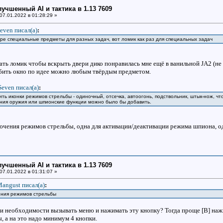
улучшенный AI и тактика в 1.13 7609
07.01.2022 в 01:28:29 »
even писал(a)
:
гре специальные предметы для разных задач, вот ломик как раз для специальных задач
ть ломик чтобы вскрыть двери дико понравилась мне ещё в ванильной JA2 (н
азбить окно по идее можно любым твёрдым предметом.
Seven писал(a)
:
ть иконки режимов стрельбы - одиночный, отсечка, автоогонь, подствольник, штык-нож, ч
ания оружия или шпионские функции можно было бы добавить.
ючения режимов стрельбы, одна для активации/деактивации режима шпиона, од
улучшенный AI и тактика в 1.13 7609
07.01.2022 в 01:31:07 »
angust писал(a)
:
ения режимов стрельбы
ри необходимости вызывать меню и нажимать эту кнопку? Тогда проще [B] нажи
 а на это надо минимум 4 кнопки.