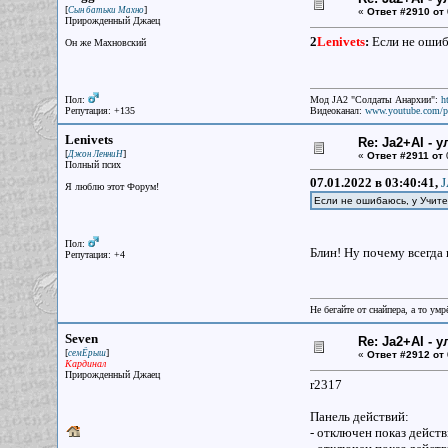
[
]
Сын батьки Махно
«
Ответ #2910 от
Прирожденный Джаец
2
Lenivets
:
Если не ошиб
Он же Махновский
Пол:
Мод JA2 "Солдаты Анархии":
h
Репутация: +135
Видеоканал:
www.youtube.com/p
Lenivets
Re: Ja2+AI - 
[
]
Джон ЛенниН
«
Ответ #2911 от
Полный псих
07.01.2022 в 03:40:41,
J
Я люблю этот Форум!
Если не ошибаюсь, у Учит
Пол:
Блин! Ну почему всегда 
Репутация: +4
Не бегайте от снайпера, а то ум
Seven
Re: Ja2+AI - 
[
]
семЁрыш
«
Ответ #2912 от
Кардинал
Прирожденный Джаец
r2317
Панель действий:
- отключен показ дейст