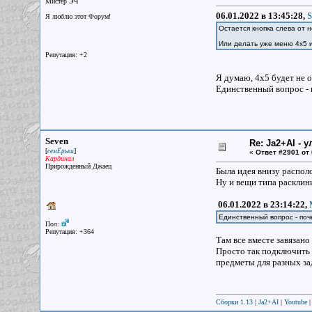
Мистер ЭЧ
06.01.2022 в 13:45:28,
S
Я люблю этот Форум!
Остается кнопка слева от 
Или делать уже меню 4x5 и
Репутация: +2
Я думаю, 4х5 будет не 
Единственный вопрос - 
Seven
Re: Ja2+AI - 
[
]
семЁрыш
«
Ответ #2901 от
Кардинал
Прирожденный Джаец
Была идея внизу распол
Ну и вещи типа раскли
06.01.2022 в 23:14:22,
Единственный вопрос - поч
Пол:
Репутация: +364
Там все вместе завязано 
Просто так подключить 
предметы для разных зад
Сборки 1.13
|
Ja2+AI
|
Youtube