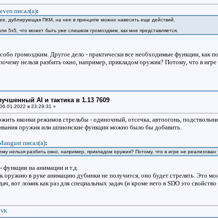
even писал(a)
:
нее, дублирующая ПКМ, на нее в принципе можно навесить еще действий.
ли 5x5, что может быть уже слишком громоздким, как мне представляется.
особо громоздким. Другое дело - практически все необходимые функции, как п
почему нельзя разбить окно, например, прикладом оружия? Потому, что в игре
улучшенный AI и тактика в 1.13 7609
06.01.2022 в 23:29:31 »
ожить иконки режимов стрельбы - одиночный, отсечка, автоогонь, подствольн
нивания оружия или шпионские функции можно было бы добавить.
Mangust писал(a)
:
ему нельзя разбить окно, например, прикладом оружия? Потому, что в игре не реализован
- функции на анимации и т.д.
к оружию в руке анимацию дубинки не получится, оно будет стрелять. Это мож
ач, вот ломик как раз для специальных задач (и кроме него в SDO это свойство
|
VK