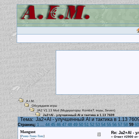
A.I.M.
Обсуждаем игры
JA2 V1.13 Mod
(Модераторы:
KombaT
,
iншы
,
Seven
)
Ja2+AI - улучшенный AI и тактика в 1.13 7609
Тема:
Ja2+AI - улучшенный AI и тактика в 1.13 760
Страниц:
1
...
44
45
46
47
48
49
50
51
52
53
54
55
56
57
58
59
60
Mangust
Re: Ja2+AI - 
[
]
Рикки-Тикки-Тави
«
Ответ #2900 от