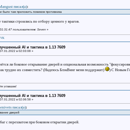
Mangust писал(a)
:
ли было там приложить ломиком противника
 тактики строились по отбору ценного у врагов.
в 01:31:47 пользователем: Seven
»
|
VK
улучшенный AI и тактика в 1.13 7609
07.01.2022 в 02:03:08 »
ётся ли боковое открывание дверей и опциональная возможность "фокусировк
так трудно их совместить? (Надеюсь БлэкВинг меня поддержит)
) С Новым Г
рёте уставшим!
улучшенный AI и тактика в 1.13 7609
07.01.2022 в 02:06:58 »
enivets писал(a)
:
ывание дверей
 баг с перехватом при боковом открытии дверей.