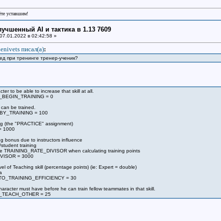
рёте уставшим!
улучшенный AI и тактика в 1.13 7609
07.01.2022 в 02:42:58 »
enivets писал(a)
:
 ед при тренинге тренер-ученик?
cter to be able to increase that skill at all.
BEGIN_TRAINING = 0
l can be trained.
Y_TRAINING = 100
aining (the "PRACTICE" assignment)
= 1000
ning bonus due to instructors influence
/student training
the TRAINING_RATE_DIVISOR when calculating training points
VISOR = 3000
el of Teaching skill (percentage points) (ie: Expert = double)
a
O_TRAINING_EFFICIENCY = 30
character must have before he can train fellow teammates in that skill.
_TEACH_OTHER = 25