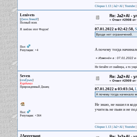
Сборки 1.13
|
Ja2+AI
|
Youtube
Lenivets
Re: Ja2+AI - 
[
]
Джон ЛенниН
«
Ответ #2908 от
Полный псих
07.01.2022 в 02:42:58,
S
Я люблю этот Форум!
Вроде нет ограничений.
Пол:
А почему тогда начинало
Репутация: +4
«
Изменён в : 07.01.2022 в
Не бегайте от снайпера, а то ум
Seven
Re: Ja2+AI - 
[
]
семЁрыш
«
Ответ #2909 от
Кардинал
Прирожденный Джаец
07.01.2022 в 03:03:34,
L
А почему тогда начинало ми
Не знаю, не нашел в код
учитель не пьян и не п
Пол:
Репутация: +364
Сборки 1.13
|
Ja2+AI
|
Youtube
JAggernaut
Re: Ja2+AI - 