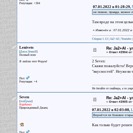
Репутация: +364
07.01.2022 в 01:28:29,
не помню, правда, можно 
Там вроде на этом целые
«
Изменён в : 07.01.2022 
Сборки 1.13
|
Ja2+AI
|
Youtube
Lenivets
Re: Ja2+AI - 
[
]
Джон ЛенниН
«
Ответ #2904 от
Полный псих
2 Seven:
Я люблю этот Форум!
Скажи пожалуйста! Верн
"вкусностей". Неужели 
Пол:
Репутация: +4
Не бегайте от снайпера, а то ум
Seven
Re: Ja2+AI - 
[
]
семЁрыш
«
Ответ #2905 от
Кардинал
Прирожденный Джаец
07.01.2022 в 02:03:08,
L
Вернётся ли боковое откр
Как только будет решен
Пол: