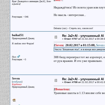
Враг Джавдета в анимации ДжА2, Бон-
а-рьен-ц!
Нидаждётись! Из золота уран или плуто
Но мысль - интересная...
Репутация: +346
Deleatur (лат.) - Стереть все, совсем все!
baikal51
Re: Ja2+AI - улучшенный AI 
Прирожденный Джаец
«
Ответ #707 от
21.02.2017 в 00:38:0
Я люблю этот Форум!
2
Seven
:
20.02.2017 в 01:15:08,
Seven 
Чисто "Бешеные псы", и в конце все умерл
388 билд переиграл тот же аэропорт, 
Пол:
Репутация: +3
от рук вражин. И это уже правильно.
Seven
Re: Ja2+AI - улучшенный AI 
[
]
семЁрыш
«
Ответ #708 от
21.02.2017 в 00:41:0
Кардинал
Прирожденный Джаец
2
Bonarienz
:
Урановые шахты в 1.13 вполне себе в