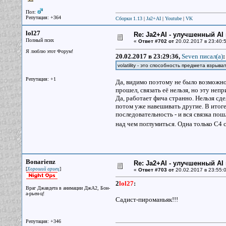
Пол:
Репутация: +364
Сборки 1.13
|
Ja2+AI
|
Youtube
|
VK
lol27
Re: Ja2+AI - улучшенный AI 
Полный псих
«
Ответ #702 от
20.02.2017 в 23:40:5
Я люблю этот Форум!
20.02.2017 в 23:29:36,
Seven писал(a)
:
volatility - это способность предмета взрыва
Репутация: +1
Да, видимо поэтому не было возможнос
прошел, связать её нельзя, но эту не
Да, работает фича странно. Нельзя сд
потом уже навешивать другие. В итоге
последовательность - и вся связка пошл
над чем поглумиться. Одна только C4 
Bonarienz
Re: Ja2+AI - улучшенный AI 
[
]
Хороший ариец
«
Ответ #703 от
20.02.2017 в 23:55:0
2
lol27
:
Враг Джавдета в анимации ДжА2, Бон-
а-рьен-ц!
Садист-пироманьяк!!!
Репутация: +346