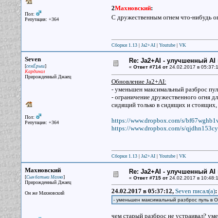
2
Махновский
:
Пол:
С дружественным огнем что-нибудь о
Репутация: +364
Сборки 1.13
|
Ja2+AI
|
Youtube
|
VK
Seven
Re: Ja2+AI - улучшенный AI 
[
]
семЁрыш
«
Ответ #714 от
24.02.2017 в 05:37:1
Кардинал
Прирожденный Джаец
Обновление Ja2+AI:
- уменьшен максимальный разброс пул
- ограничение дружественного огня дл
сидящий только в сидящих и стоящих,
Пол:
https://www.dropbox.com/s/bf67wghb
Репутация: +364
https://www.dropbox.com/s/qjdhn153c
Сборки 1.13
|
Ja2+AI
|
Youtube
|
VK
Махновский
Re: Ja2+AI - улучшенный AI 
[
]
Сын батьки Махно
«
Ответ #715 от
24.02.2017 в 10:48:1
Прирожденный Джаец
24.02.2017 в 05:37:12,
Seven писал(a)
:
Он же Махновский
- уменьшен максимальный разброс пуль в
чем старый разброс не устраивал? ум