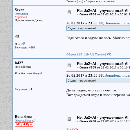
Deleatur (лат.) - Стереть все, совсем все!
Seven
Re: Ja2+AI - улучшенный AI 
[
]
семЁрыш
«
Ответ #704 от
21.02.2017 в 00:01:2
Кардинал
Прирожденный Джаец
20.02.2017 в 23:55:08,
Bonarienz писал
Садист-пироманьяк!!!
Ради этого и задумывалось. Можно о
Пол:
Репутация: +364
Сборки 1.13
|
Ja2+AI
|
Youtube
|
VK
lol27
Re: Ja2+AI - улучшенный AI 
Полный псих
«
Ответ #705 от
21.02.2017 в 00:10:3
Я люблю этот Форум!
20.02.2017 в 23:55:08,
Bonarienz писал
Садист-пироманьяк!!!
Репутация: +1
Да ну ладно, что тут такого то.
Вот дождемся когда в новой версии, ка
Bonarienz
Re: Ja2+AI - улучшенный AI 
[
]
Хороший ариец
«
Ответ #706 от
21.02.2017 в 00:12:5
2
lol27
: