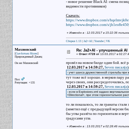
- новое решение Black AI: смена пози
видимости противников)
Скачать:
https://www.dropbox.com/s/hqelmvjk0
https://www.dropbox.com/s/jh1eo8e45
«
Изменён в : 12.03.2017 в 15:22:36 польз
Сборки 1.13
|
Ja2+AI
|
Youtube
|
VK
Махновский
Re: Ja2+AI - улучшенный AI 
[
]
Сын батьки Махно
«
Ответ #728 от
13.03.2017 в 02:27:4
Прирожденный Джаец
провёл на новом билде один бой. всё 
Он же Махновский
12.03.2017 в 14:59:27,
Seven писал(a)
- учет шанса дружественной стрельбы при
тут тоже всё хорошо. в мерков пару ра
Пол:
через своих, они рассредоточились, п
Репутация: +135
12.03.2017 в 14:59:27,
Seven писал(a)
- если в Explosives.xml задано вертикальн
<Directional>, при этом горизонтальное ра
то ли показалось, то ли гранаты стали
(заметил ещё с предыдущей версии бил
бы углы разлёта по горизонтали и верт
градусами угла.
«
Изменён в : 13.03.2017 в 02:28:46 польз