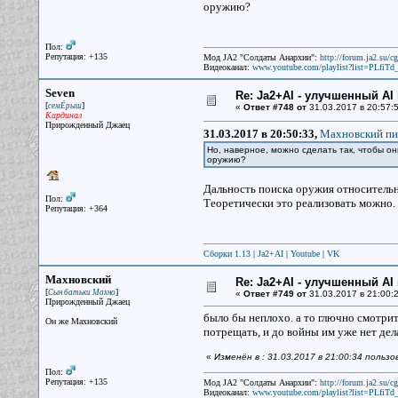
оружию?
Пол:
Репутация: +135
Мод JA2 "Солдаты Анархии":
http://forum.ja2.su/
Видеоканал:
www.youtube.com/playlist?list=PLfi
Seven
Re: Ja2+AI - улучшенный AI 
[
]
семЁрыш
«
Ответ #748 от
31.03.2017 в 20:57:5
Кардинал
Прирожденный Джаец
31.03.2017 в 20:50:33,
Махновский пис
Но, наверное, можно сделать так, чтобы 
оружию?
Дальность поиска оружия относительно
Пол:
Теоретически это реализовать можно.
Репутация: +364
Сборки 1.13
|
Ja2+AI
|
Youtube
|
VK
Махновский
Re: Ja2+AI - улучшенный AI 
[
]
Сын батьки Махно
«
Ответ #749 от
31.03.2017 в 21:00:2
Прирожденный Джаец
было бы неплохо. а то глючно смотритс
Он же Махновский
потрещать, и до войны им уже нет дел
«
Изменён в : 31.03.2017 в 21:00:34 польз
Пол:
Репутация: +135
Мод JA2 "Солдаты Анархии":
http://forum.ja2.su/
Видеоканал:
www.youtube.com/playlist?list=PLfi