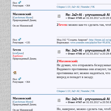
Пол:
Репутация: +364
Сборки 1.13
|
Ja2+AI
|
Youtube
|
VK
Махновский
Re: Ja2+AI - улучшенный AI 
[
]
Сын батьки Махно
«
Ответ #745 от
31.03.2017 в 20:20:3
Прирожденный Джаец
2
Seven
:
можно как-то сделать так, чтоб
Он же Махновский
Пол:
Мод JA2 "Солдаты Анархии":
http://forum.ja2.su/
Репутация: +135
Видеоканал:
www.youtube.com/playlist?list=PLfi
Seven
Re: Ja2+AI - улучшенный AI 
[
]
семЁрыш
«
Ответ #746 от
31.03.2017 в 20:28:4
Кардинал
Прирожденный Джаец
2
Махновский
:
Не думаю, что отправлять безоружных 
Видимого противника они атакуют, так
противника нет, можно надеяться, что
вперед и попадет в засаду.
Пол:
Репутация: +364
Сборки 1.13
|
Ja2+AI
|
Youtube
|
VK
Махновский
Re: Ja2+AI - улучшенный AI 
[
]
Сын батьки Махно
«
Ответ #747 от
31.03.2017 в 20:50:3
Прирожденный Джаец
Но, наверное, можно сделать так, чт
Он же Махновский