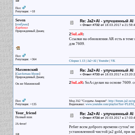
Пол:
Репутация: +18
Seven
Re: Ja2+AI - улучшенный AI 
[
]
семЁрыш
«
Ответ #732 от
18.03.2017 в 21:58:4
Кардинал
Прирожденный Джаец
2
SuLaR
:
Ссылки на обновления AR есть в теме 
для 7609.
Пол:
Репутация: +364
Сборки 1.13
|
Ja2+AI
|
Youtube
|
VK
Махновский
Re: Ja2+AI - улучшенный AI 
[
]
Сын батьки Махно
«
Ответ #733 от
18.03.2017 в 23:20:2
Прирожденный Джаец
2
SuLaR
:
SoA сделан на основе 7609. 
Он же Махновский
Пол:
Мод JA2 "Солдаты Анархии":
http://forum.ja2.su/
Репутация: +135
Видеоканал:
www.youtube.com/playlist?list=PLfi
Your_friend
Re: Ja2+AI - улучшенный AI 
Полный псих
«
Ответ #734 от
20.03.2017 в 17:03:4
JA 4ever!
Ребят всем доброго времени суток! не
установленной чистой ja2 gold, при за