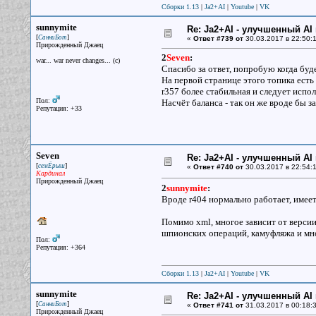
Сборки 1.13
|
Ja2+AI
|
Youtube
|
VK
sunnymite
Re: Ja2+AI - улучшенный AI 
[
]
СанниБот
«
Ответ #739 от
30.03.2017 в 22:50:1
Прирожденный Джаец
2
Seven
:
war... war never changes... (c)
Спасибо за ответ, попробую когда буд
На первой странице этого топика есть 
r357 более стабильная и следует испол
Пол:
Насчёт баланса - так он же вроде бы за
Репутация: +33
Seven
Re: Ja2+AI - улучшенный AI 
[
]
семЁрыш
«
Ответ #740 от
30.03.2017 в 22:54:1
Кардинал
Прирожденный Джаец
2
sunnymite
:
Вроде r404 нормально работает, имеет
Помимо xml, многое зависит от версии
шпионских операций, камуфляжа и мног
Пол:
Репутация: +364
Сборки 1.13
|
Ja2+AI
|
Youtube
|
VK
sunnymite
Re: Ja2+AI - улучшенный AI 
[
]
СанниБот
«
Ответ #741 от
31.03.2017 в 00:18:3
Прирожденный Джаец