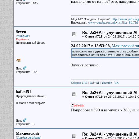
назависимо от их поз? это, наверняка,
Репутация: +135
Мод JA2 "Солдаты Анархии":
http://forum.ja2.su/
Видеоканал:
www.youtube.com/playlist?list=PLfi
Seven
Re: Ja2+AI - улучшенный AI 
[
]
семЁрыш
«
Ответ #718 от
24.02.2017 в 14:16:5
Кардинал
Прирожденный Джаец
24.02.2017 в 13:53:08,
Махновский пис
возможно ли в дружественном огне добавит
независимо от их поз? это, наверняка, был
Звучит логично.
Пол:
Репутация: +364
Сборки 1.13
|
Ja2+AI
|
Youtube
|
VK
baikal51
Re: Ja2+AI - улучшенный AI 
Прирожденный Джаец
«
Ответ #719 от
25.02.2017 в 10:41:0
Я люблю этот Форум!
2
Seven
:
Попробовал 390 и вернулся к 388, на 
Пол:
Репутация: +3
Махновский
Re: Ja2+AI - улучшенный AI 
[
]
Сын батьки Махно
«
Ответ #720 от
25.02.2017 в 14:44:4