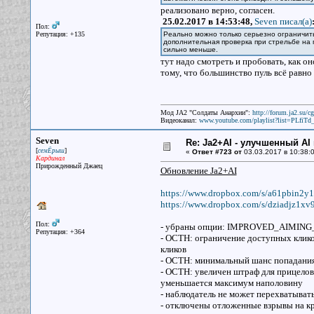
реализовано верно, согласен.
25.02.2017 в 14:53:48,
Seven писал(a)
Пол:
Репутация: +135
Реально можно только серьезно ограничить 
дополнительная проверка при стрельбе на п
сильно меньше.
тут надо смотреть и пробовать, как он
тому, что большинство пуль всё равно
Мод JA2 "Солдаты Анархии":
http://forum.ja2.su/
Видеоканал:
www.youtube.com/playlist?list=PLfi
Seven
Re: Ja2+AI - улучшенный AI 
[
]
семЁрыш
«
Ответ #723 от
03.03.2017 в 10:38:0
Кардинал
Прирожденный Джаец
Обновление Ja2+AI
https://www.dropbox.com/s/a61pbin2
https://www.dropbox.com/s/dziadjz1x
Пол:
- убраны опции: IMPROVED_AIMIN
Репутация: +364
- OCTH: ограничение доступных клико
кликов
- OCTH: минимальный шанс попадания 
- OCTH: увеличен штраф для прицелов
уменьшается максимум наполовину
- наблюдатель не может перехватыват
- отключены отложенные взрывы на к