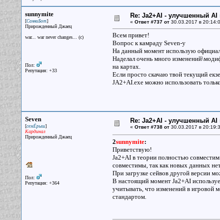
sunnymite
Re: Ja2+AI - улучшенный AI 
[
]
СанниБот
«
Ответ #737 от
30.03.2017 в 20:14:0
Прирожденный Джаец
Всем привет!
war... war never changes... (c)
Вопрос к камраду Seven-y
На данный момент использую официаль
Наделал очень много изменений\модифи
Пол:
на картах.
Репутация: +33
Если просто скачаю твой текущий екзе
JA2+AI.ехе можно использовать тольк
Seven
Re: Ja2+AI - улучшенный AI 
[
]
семЁрыш
«
Ответ #738 от
30.03.2017 в 20:19:3
Кардинал
Прирожденный Джаец
2
sunnymite
:
Приветствую!
Ja2+AI в теории полностью совместим 
совместимы, так как новых данных нет
При загрузке сейвов другой версии мо
Пол:
В настоящий момент Ja2+AI использует
Репутация: +364
учитывать, что изменений в игровой м
стандартом.