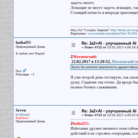
задеть своего.
Лежащие не могут задеть лежащих, так
Стоящий попасть в впереди присевщего
Мод JA2 "Солдаты Анархии":
http://forum.ja2.su/
Видеоканал:
www.youtube.com/playlist?list=PLfi
baikal51
Re: Ja2+AI - улучшенный AI 
Прирожденный Джаец
«
Ответ #712 от
23.02.2017 в 00:18:2
Я люблю этот Форум!
2
Махновский
:
22.02.2017 в 13:20:52,
Махновский пи
Было бы неплохо вероятность дружественно
Пол:
Репутация: +3
Я уже второй день тестирую, так сказ
душу. Сидячие так точно. Да вроде бы 
полное боевое слаживание.
Seven
Re: Ja2+AI - улучшенный AI 
[
]
семЁрыш
«
Ответ #713 от
23.02.2017 в 00:22:4
Кардинал
Прирожденный Джаец
2
baikal51
:
Избегание дружественного огня сейчас
действий и не стрелять очередями, ес