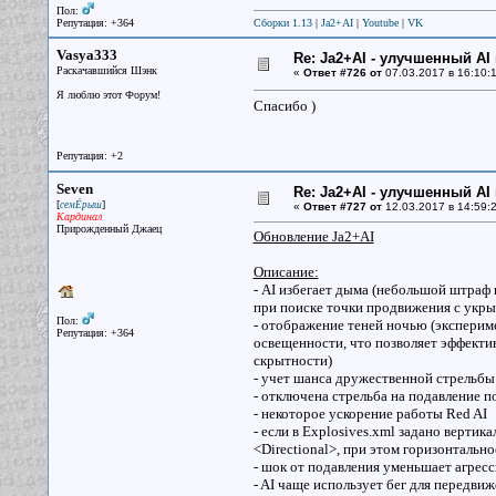
Пол:
Репутация: +364
Сборки 1.13
|
Ja2+AI
|
Youtube
|
VK
Vasya333
Re: Ja2+AI - улучшенный AI 
Раскачавшийся Шэнк
«
Ответ #726 от
07.03.2017 в 16:10:1
Я люблю этот Форум!
Спасибо )
Репутация: +2
Seven
Re: Ja2+AI - улучшенный AI 
[
]
семЁрыш
«
Ответ #727 от
12.03.2017 в 14:59:2
Кардинал
Прирожденный Джаец
Обновление Ja2+AI
Описание:
- AI избегает дыма (небольшой штраф
при поиске точки продвижения с укры
Пол:
- отображение теней ночью (эксперим
Репутация: +364
освещенности, что позволяет эффектив
скрытности)
- учет шанса дружественной стрельбы
- отключена стрельба на подавление 
- некоторое ускорение работы Red AI
- если в Explosives.xml задано вертик
<Directional>, при этом горизонтально
- шок от подавления уменьшает агресс
- AI чаще использует бег для передви