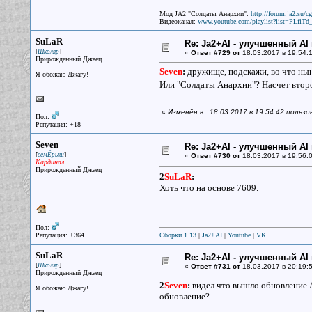
Мод JA2 "Солдаты Анархии":
http://forum.ja2.su/
Видеоканал:
www.youtube.com/playlist?list=PLfi
SuLaR
Re: Ja2+AI - улучшенный AI 
[
]
Школяр
«
Ответ #729 от
18.03.2017 в 19:54:1
Прирожденный Джаец
Seven
:
дружище, подскажи, во что нын
Я обожаю Джагу!
Или "Солдаты Анархии"? Насчет второ
«
Изменён в : 18.03.2017 в 19:54:42 польз
Пол:
Репутация: +18
Seven
Re: Ja2+AI - улучшенный AI 
[
]
семЁрыш
«
Ответ #730 от
18.03.2017 в 19:56:0
Кардинал
Прирожденный Джаец
2
SuLaR
:
Хоть что на основе 7609.
Пол:
Репутация: +364
Сборки 1.13
|
Ja2+AI
|
Youtube
|
VK
SuLaR
Re: Ja2+AI - улучшенный AI 
[
]
Школяр
«
Ответ #731 от
18.03.2017 в 20:19:5
Прирожденный Джаец
2
Seven
:
видел что вышло обновление AR
Я обожаю Джагу!
обновление?