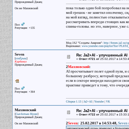
Прирожденный Джаец
пока только один бой попробовал на но
Он же Махновский
мой грешок - не заметил ополченку, с
на мой взгляд, полностью отказыватьс
рассматривать впереди стоящих как кол
Пол:
спины-головы. но это, наверное, уже с
Репутация: +135
Мод JA2 "Солдаты Анархии":
http://forum.ja2.su/
Видеоканал:
www.youtube.com/playlist?list=PLfi
Seven
Re: Ja2+AI - улучшенный AI 
[
]
семЁрыш
«
Ответ #721 от
25.02.2017 в 14:53:4
Кардинал
Прирожденный Джаец
2
Махновский
:
AI просчитывает полет одной пули, и 
большому разбросу, который предсказа
если в секторе впереди находятся свои
практике приведет к тому, что очеред
Пол:
Репутация: +364
Сборки 1.13
|
Ja2+AI
|
Youtube
|
VK
Махновский
Re: Ja2+AI - улучшенный AI 
[
]
Сын батьки Махно
«
Ответ #722 от
25.02.2017 в 15:33:1
Прирожденный Джаец
2
Seven
:
25.02.2017 в 14:53:48,
Seven 
Он же Махновский
автоматический огонь приводит к большому