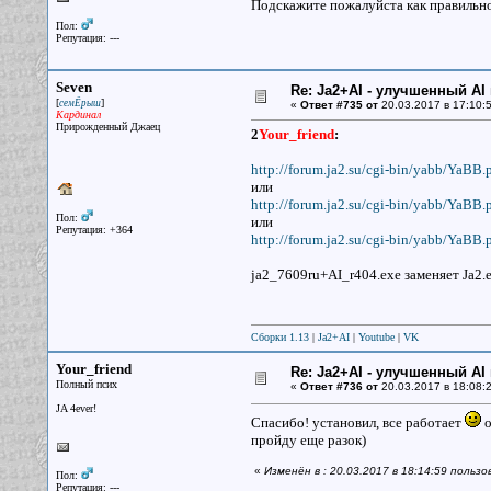
Подскажите пожалуйста как правильно 
Пол:
Репутация: ---
Seven
Re: Ja2+AI - улучшенный AI 
[
]
семЁрыш
«
Ответ #735 от
20.03.2017 в 17:10:5
Кардинал
Прирожденный Джаец
2
Your_friend
:
http://forum.ja2.su/cgi-bin/yabb/YaBB.
или
http://forum.ja2.su/cgi-bin/yabb/YaBB.
Пол:
или
Репутация: +364
http://forum.ja2.su/cgi-bin/yabb/YaBB.
ja2_7609ru+AI_r404.exe заменяет Ja2.
Сборки 1.13
|
Ja2+AI
|
Youtube
|
VK
Your_friend
Re: Ja2+AI - улучшенный AI 
Полный псих
«
Ответ #736 от
20.03.2017 в 18:08:2
JA 4ever!
Спасибо! установил, все работает
о
пройду еще разок)
«
Изменён в : 20.03.2017 в 18:14:59 пользо
Пол:
Репутация: ---