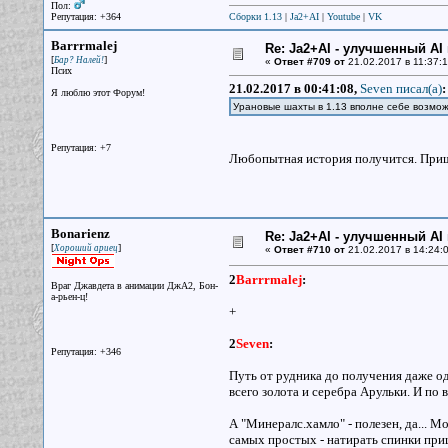
Пол:
Репутация: +364
Сборки 1.13
|
Ja2+AI
|
Youtube
|
VK
Barrrmalej
Re: Ja2+AI - улучшенный AI 
[
]
Бар? Налей!
«
Ответ #709 от
21.02.2017 в 11:37:1
Псих
21.02.2017 в 00:41:08,
Seven писал(a)
:
Я люблю этот Форум!
Урановые шахты в 1.13 вполне себе возмож
Репутация: +7
Любопытная история получится. Приш
Bonarienz
Re: Ja2+AI - улучшенный AI 
[
]
Хороший ариец
«
Ответ #710 от
21.02.2017 в 14:24:0
2
Barrrmalej
:
Враг Джавдета в анимации ДжА2, Бон-
а-рьен-ц!
+
2
Seven
:
Репутация: +346
Путь от рудника до получения даже од
всего золота и серебра Арульки. И по в
А "Минералс.хамло" - полезен, да... 
самых простых - натирать спинки прице