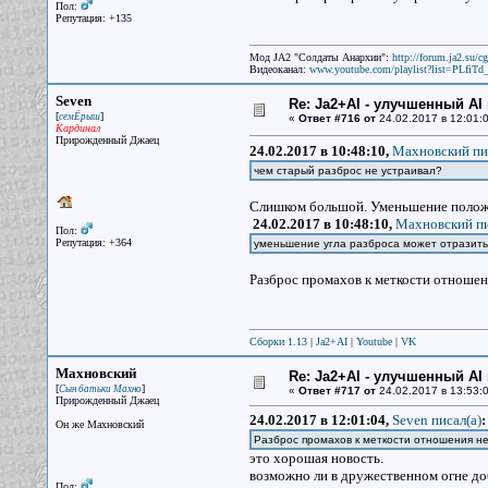
Пол:
Репутация: +135
Мод JA2 "Солдаты Анархии":
http://forum.ja2.su/
Видеоканал:
www.youtube.com/playlist?list=PLfi
Seven
Re: Ja2+AI - улучшенный AI 
[
]
семЁрыш
«
Ответ #716 от
24.02.2017 в 12:01:0
Кардинал
Прирожденный Джаец
24.02.2017 в 10:48:10,
Махновский пис
чем старый разброс не устраивал?
Слишком большой. Уменьшение положит
24.02.2017 в 10:48:10,
Махновский пи
Пол:
Репутация: +364
уменьшение угла разброса может отразить
Разброс промахов к меткости отношени
Сборки 1.13
|
Ja2+AI
|
Youtube
|
VK
Махновский
Re: Ja2+AI - улучшенный AI 
[
]
Сын батьки Махно
«
Ответ #717 от
24.02.2017 в 13:53:0
Прирожденный Джаец
24.02.2017 в 12:01:04,
Seven писал(a)
:
Он же Махновский
Разброс промахов к меткости отношения не
это хорошая новость.
возможно ли в дружественном огне доб
Пол: