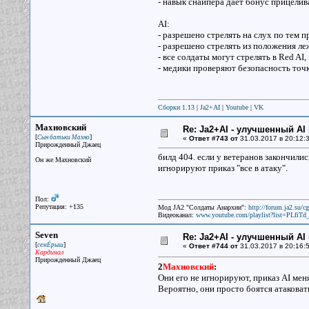
- навык снайпера дает бонус прицелив
AI:
- разрешено стрелять на слух по тем 
- разрешено стрелять из положения леж
- все солдаты могут стрелять в Red AI
- медики проверяют безопасность то
Сборки 1.13
|
Ja2+AI
|
Youtube
|
VK
Махновский
Re: Ja2+AI - улучшенный AI 
[
]
Сын батьки Махно
«
Ответ #743 от
31.03.2017 в 20:12:3
Прирожденный Джаец
билд 404. если у ветеранов закончили
Он же Махновский
игнорируют приказ "все в атаку".
Пол:
Репутация: +135
Мод JA2 "Солдаты Анархии":
http://forum.ja2.su/
Видеоканал:
www.youtube.com/playlist?list=PLfi
Seven
Re: Ja2+AI - улучшенный AI 
[
]
семЁрыш
«
Ответ #744 от
31.03.2017 в 20:16:5
Кардинал
Прирожденный Джаец
2
Махновский
:
Они его не игнорируют, приказ AI мен
Вероятно, они просто боятся атаковат