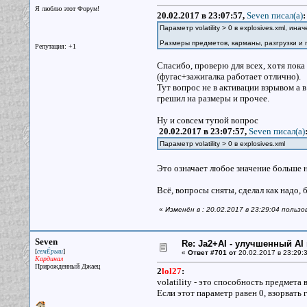
Я люблю этот Форум!
20.02.2017 в 23:07:57,
Seven писал(a)
:
Параметр volatility > 0 в explosives.xml, и
Размеры предметов, карманы, разгрузки и 
Репутация: +1
Спасибо, проверю для всех, хотя пок
(фугас+зажигалка работает отлично).
Тут вопрос не в активации взрывом а 
грешил на размеры и прочее.
Ну и совсем тупой вопрос
20.02.2017 в 23:07:57,
Seven писал(a)
Параметр volatility > 0 в explosives.xml
Это означает любое значение больше 
Всё, вопросы сняты, сделал как надо,
«
Изменён в : 20.02.2017 в 23:29:04 пользо
Seven
Re: Ja2+AI - улучшенный AI 
[
]
семЁрыш
«
Ответ #701 от
20.02.2017 в 23:29:3
Кардинал
Прирожденный Джаец
2
lol27
:
volatility - это способность предмета
Если этот параметр равен 0, взорвать