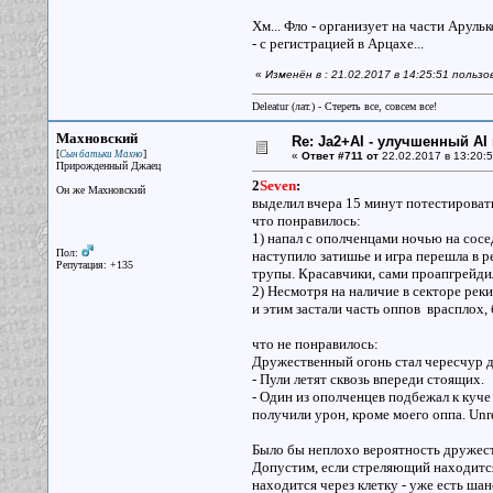
Хм... Фло - организует на части Арул
- с регистрацией в Арцахе...
«
Изменён в : 21.02.2017 в 14:25:51 польз
Deleatur (лат.) - Стереть все, совсем все!
Махновский
Re: Ja2+AI - улучшенный AI 
[
]
Сын батьки Махно
«
Ответ #711 от
22.02.2017 в 13:20:5
Прирожденный Джаец
2
Seven
:
Он же Махновский
выделил вчера 15 минут потестироват
что понравилось:
1) напал с ополченцами ночью на сосе
Пол:
наступило затишье и игра перешла в 
Репутация: +135
трупы. Красавчики, сами проапгрейди
2) Несмотря на наличие в секторе реки
и этим застали часть оппов врасплох,
что не понравилось:
Дружественный огонь стал чересчур
- Пули летят сквозь впереди стоящих.
- Один из ополченцев подбежал к куче 
получили урон, кроме моего оппа. Unr
Было бы неплохо вероятность дружеств
Допустим, если стреляющий находится 
находится через клетку - уже есть шан