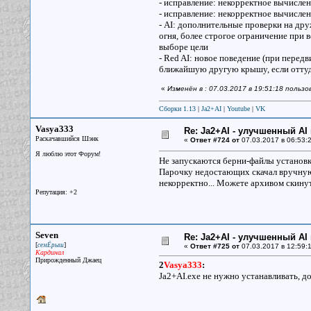
- исправление: некорректное вычисле
- исправление: некорректное вычисле
- AI: дополнительные проверки на др
огня, более строгое ограничение при 
выборе цели
- Red AI: новое поведение (при перед
ближайшую другую крышу, если оттуда
«
Изменён в : 07.03.2017 в 19:51:18 польз
Сборки 1.13
|
Ja2+AI
|
Youtube
|
VK
Vasya333
Re: Ja2+AI - улучшенный AI 
Раскачавшийся Шэнк
«
Ответ #724 от
07.03.2017 в 06:53:2
Я люблю этот Форум!
Не запускаются берни-файлы установки
Парочку недостающих скачал вручную, 
некорректно... Можете архивом скинут
Репутация: +2
Seven
Re: Ja2+AI - улучшенный AI 
[
]
семЁрыш
«
Ответ #725 от
07.03.2017 в 12:59:1
Кардинал
Прирожденный Джаец
2
Vasya333
:
Ja2+AI.exe не нужно устанавливать, до