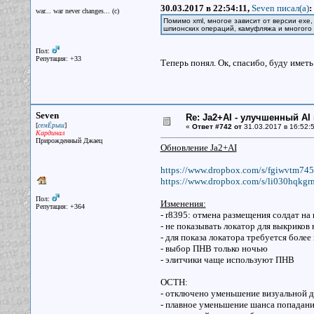
30.03.2017 в 22:54:11,
Seven писал(a)
:
war... war never changes... (c)
Помимо xml, многое зависит от версии exe,
шпионских операций, камуфляжа и многого д
Пол:
Репутация: +33
Теперь понял. Ок, спасибо, буду иметь
Seven
Re: Ja2+AI - улучшенный AI 
[
]
семЁрыш
«
Ответ #742 от
31.03.2017 в 16:52:5
Кардинал
Прирожденный Джаец
Обновление Ja2+AI
https://www.dropbox.com/s/fgiwvtm74
https://www.dropbox.com/s/li030hqkg
Пол:
Изменения:
Репутация: +364
- r8395: отмена размещения солдат на 
- не показывать локатор для выкрико
- для показа локатора требуется боле
- выбор ПНВ только ночью
- элитчики чаще используют ПНВ
OCTH:
- отключено уменьшение визуальной д
- плавное уменьшение шанса попадани