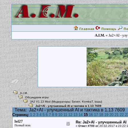
Главная
Помощь
П
A.I.M.
« Ja2+AI - ул
A.I.M.
Обсуждаем игры
JA2 V1.13 Mod
(Модераторы:
Seven
,
KombaT
,
iншы
)
Ja2+AI - улучшенный AI и тактика в 1.13 7609
Тема:
Ja2+AI - улучшенный AI и тактика в 1.13 7609
Страниц:
1
2
3
4
5
6
7
8
9
10
11
12
13
14
15
16
17
18
19
20
21
22
2
lol27
Re: Ja2+AI - улучшенный AI 
Полный псих
«
Ответ #700 от
20.02.2017 в 23:22:1