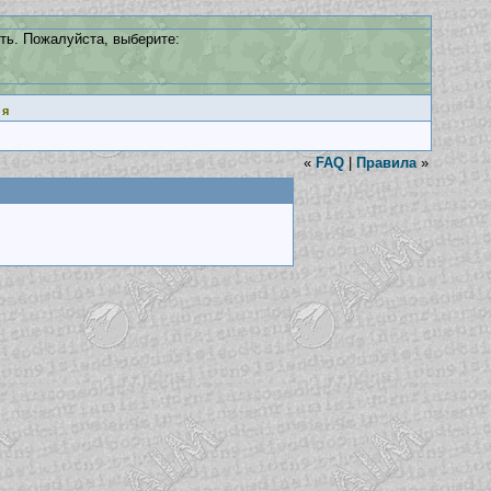
ть. Пожалуйста, выберите:
ия
«
FAQ
|
Правила
»