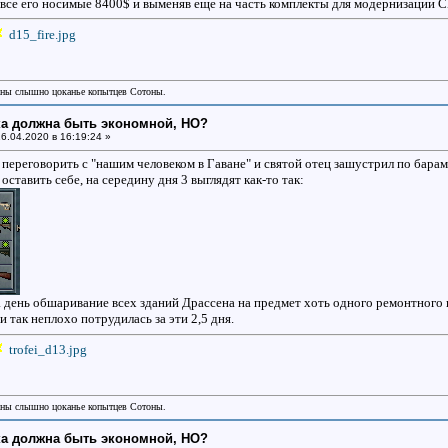
о все его носимые 8400$ и выменяв еще на часть комплекты для модернизации 
d15_fire.jpg
аны слышно цоканье копытцев Сотоны.
ка должна быть экономной, НО?
6.04.2020 в 16:19:24 »
 переговорить с "нашим человеком в Гаване" и святой отец зашустрил по бара
ставить себе, на середину дня 3 выглядят как-то так:
 день обшаривание всех зданий Драссена на предмет хоть одного ремонтного
и так неплохо потрудилась за эти 2,5 дня.
trofei_d13.jpg
аны слышно цоканье копытцев Сотоны.
ка должна быть экономной, НО?