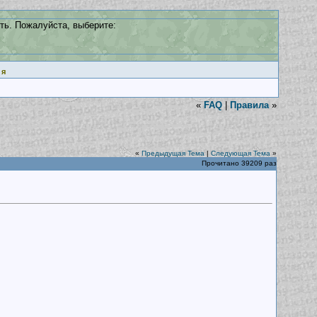
ть. Пожалуйста, выберите:
ия
«
FAQ
|
Правила
»
«
Предыдущая Тема
|
Следующая Тема
»
Прочитано 39209 раз