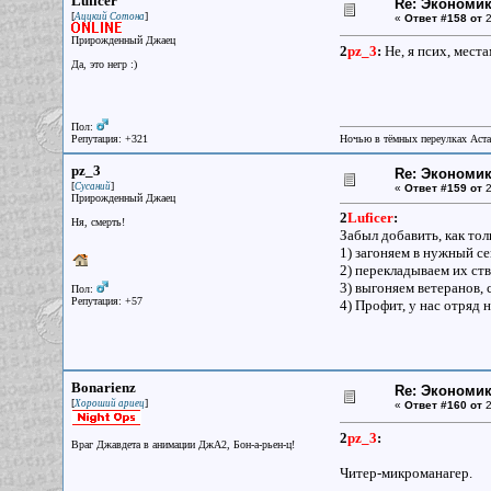
Luficer
Re: Экономи
[
]
Аццкий Сотона
«
Ответ #158 от
2
Прирожденный Джаец
2
pz_3
:
Не, я псих, места
Да, это негр :)
Пол:
Репутация: +321
Ночью в тёмных переулках Аст
pz_3
Re: Экономи
[
]
Сусаний
«
Ответ #159 от
2
Прирожденный Джаец
2
Luficer
:
Ня, смерть!
Забыл добавить, как то
1) загоняем в нужный се
2) перекладываем их ст
3) выгоняем ветеранов, 
Пол:
Репутация: +57
4) Профит, у нас отряд
Bonarienz
Re: Экономи
[
]
Хороший ариец
«
Ответ #160 от
2
2
pz_3
:
Враг Джавдета в анимации ДжА2, Бон-а-рьен-ц!
Читер-микроманагер.