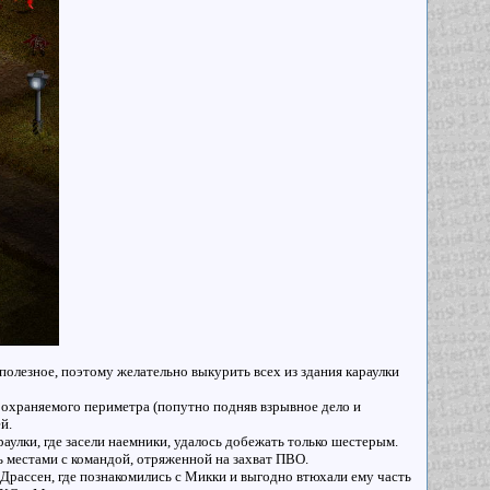
полезное, поэтому желательно выкурить всех из здания караулки
г охраняемого периметра (попутно подняв взрывное дело и
й.
аулки, где засели наемники, удалось добежать только шестерым.
ь местами с командой, отряженной на захват ПВО.
 Драссен, где познакомились с Микки и выгодно втюхали ему часть