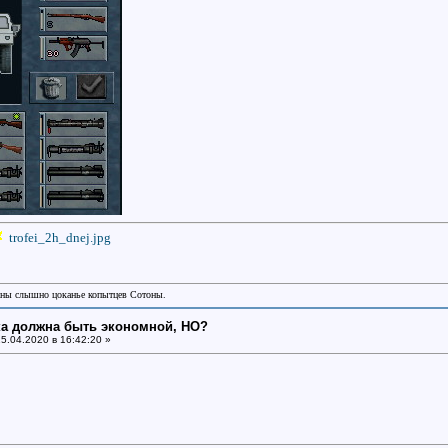
trofei_2h_dnej.jpg
аны слышно цоканье копытцев Сотоны.
ка должна быть экономной, НО?
5.04.2020 в 16:42:20 »