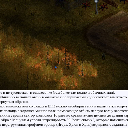
 и не тусоваться в том лесочке (тем более там полно и обычных мин).
рубильник включает огонь в комнатке с боеприпасами и уничтожает там что-то 
ернуться обратно.
омог миноискатель со склада в Е11) можно насобирать мин и взрвычатки вокру
 их помощью хорошее минное поле, помогающее отбить первую волну карателе
анним утром в сектор вломилось 16 рыл, но сравнительно целыми до здания кар
 Айра с Мануэлем успели натренировать 30 "зелененьких", которые поменялис
ся перегруженная трофеями троица (Игорь, Хрюн и Хряп) вернулись с задания в