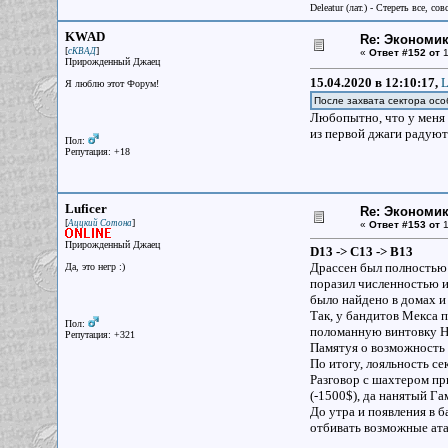
Deleatur (лат.) - Стереть все, сов
KWAD
Re: Экономи
[
]
сКВАД
«
Ответ #152 от
1
Прирожденный Джаец
15.04.2020 в 12:10:17,
L
Я люблю этот Форум!
После захвата сектора осо
Любопытно, что у меня 
из первой джаги радуют 
Пол:
Репутация: +18
Luficer
Re: Экономи
[
]
Аццкий Сотона
«
Ответ #153 от
1
Прирожденный Джаец
D13 -> C13 -> B13
Драссен был полностью 
Да, это негр :)
поразил численностью и
было найдено в домах и
Так, у бандитов Мекса 
Пол:
поломанную винтовку Ho
Репутация: +321
Памятуя о возможность 
По итогу, лояльность се
Разговор с шахтером пр
(-1500$), да нанятый Га
До утра и появления в 
отбивать возможные ата