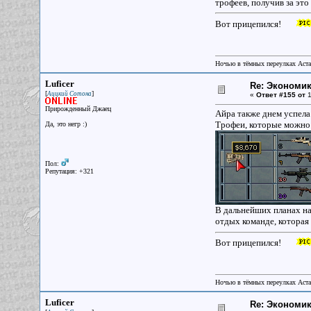
трофеев, получив за эт
Вот прицепился!
Ночью в тёмных переулках Аст
Luficer
Re: Экономи
[
]
Аццкий Сотона
«
Ответ #155 от
1
Прирожденный Джаец
Айра также днем успела
Трофеи, которые можно о
Да, это негр :)
Пол:
Репутация: +321
В дальнейших планах на
отдых команде, которая 
Вот прицепился!
Ночью в тёмных переулках Аст
Luficer
Re: Экономи