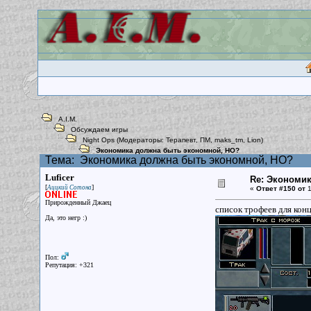
A.I.M.
Обсуждаем игры
Night Ops
(Модераторы:
Терапевт
,
ПМ
,
maks_tm
,
Lion
)
Экономика должна быть экономной, НО?
Тема:
Экономика должна быть экономной, НО?
Luficer
Re: Экономи
[
]
Аццкий Сотона
«
Ответ #150 от
1
Прирожденный Джаец
список трофеев для конц
Да, это негр :)
Пол:
Репутация: +321