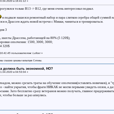
0.04.2020 в 16:41:12 »
прогулялся только B13 -> B12, где меня очень интересовал подвал.
в подвале нашелся ремонтный набор и пара слитков серебра общей суммой на
лся в Драссен ждать новой встречи с Микки, чиниться и тренироваться.
 дня 3
в, шахты Драссена, работающей на 80% (5 120$);
енировки ополчения: 1500, 3000, 3000;
4 320$
 16:41:45 пользователем: Luficer
»
аны слышно цоканье копытцев Сотоны.
ка должна быть экономной, НО?
1.04.2020 в 04:53:04 »
лоадом, можно срезать траты на обучение ополчения(оставлять новичков), и "
но - найти укрытия, чтобы фраги НИКАК не могли первыми увидеть оплов, а д
резами. Зато бесплатно сразу ветеранов можно получать, главное придерживат
е, чтобы больше за раз апнулись.