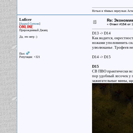
Ночью в тёмных переулках Аст
Luficer
Re: Экономи
[
]
Аццкий Сотона
«
Ответ #154 от
1
Прирожденный Джаец
D13 -> D14
Да, это негр :)
Как водится, окрестнос
ножами уполовинить сил
улюлюканье. Трофеев не
Пол:
D14 -> D15
Репутация: +321
D15
СВ ПВО практически все
пор удобный лесочек у 
зажигательные мины, щ