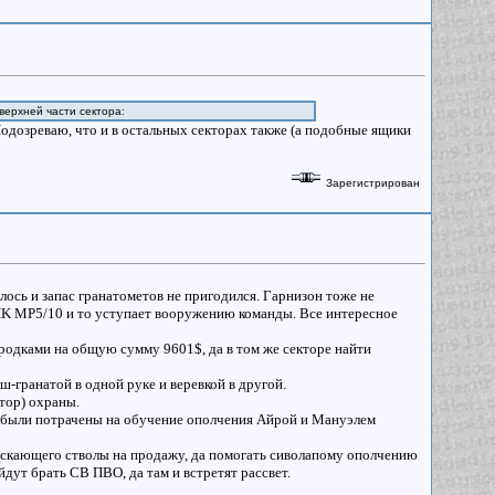
верхней части сектора:
одозреваю, что и в остальных секторах также (а подобные ящики
Зарегистрирован
лось и запас гранатометов не пригодился. Гарнизон тоже не
HK MP5/10 и то уступает вооружению команды. Все интересное
ородками на общую сумму 9601$, да в том же секторе найти
ш-гранатой в одной руке и веревкой в другой.
ктор) охраны.
е были потрачены на обучение ополчения Айрой и Мануэлем
 таскающего стволы на продажу, да помогать сиволапому ополчению
дут брать СВ ПВО, да там и встретят рассвет.