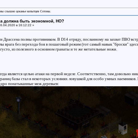
аны слышно цоканье копытцев Сотоны.
ка должна быть экономной, НО?
6.04.2020 в 16:12:22 »
ти Драссена полны противником. В D14 отряду, посланному на захват ПВО встр
ы врага без перехода боя в пошаговый режим (тот самый навык "броски" здесь
густо, из полезного в основном гранаты и те же метательные ножи.
гда является целью атаки на первой неделе. Соответственно, там довольно ни
границ базы стал в некоторых условиях ловушкой для особо умных наемников
едро понатыканные меж деревьев: