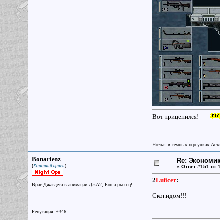
Вот прицепился!
Ночью в тёмных переулках Аст
Bonarienz
Re: Экономи
[
]
Хороший ариец
«
Ответ #151 от
1
2
Luficer
:
Враг Джавдета в анимации ДжА2, Бон-а-рьен-ц!
Скопидом!!!
Репутация: +346