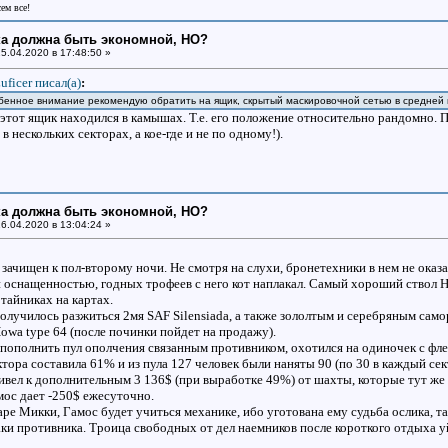
сем все!
ка должна быть экономной, НО?
5.04.2020 в 17:48:50 »
uficer писал(a)
:
бенное внимание рекомендую обратить на ящик, скрытый маскировочной сетью в средней 
этот ящик находился в камышах. Т.е. его положение относительно рандомно. П
в нескольких секторах, а кое-где и не по одному!).
ка должна быть экономной, НО?
6.04.2020 в 13:04:24 »
зачищен к пол-второму ночи. Не смотря на слухи, бронетехники в нем не оказа
 оснащенностью, годных трофеев с него кот наплакал. Самый хороший ствол 
 тайниках на картах.
получилось разжиться 2мя SAF Silensiada, а также зололтым и серебряным сам
wa type 64 (после починки пойдет на продажу).
пополнить пул ополчения связанным противником, охотился на одиночек с фле
ктора составила 61% и из пула 127 человек были наняты 90 (по 30 в каждый се
ивел к дополнительным 3 136$ (при выработке 49%) от шахты, которые тут ж
мос дает -250$ ежесуточно.
баре Микки, Гамос будет учиться механике, ибо уготована ему судьба ослика,
ки противника. Троица свободных от дел наемников после короткого отдыха уй