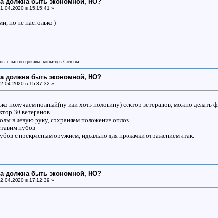
ка должна быть экономной, НО?
1.04.2020 в 15:15:41 »
ми, но не настолько )
аны слышно цоканье копытцев Сотоны.
ка должна быть экономной, НО?
2.04.2020 в 15:37:32 »
лько получаем полный(ну или хоть половину) сектор ветеранов, можно делать 
ктор 30 ветеранов
волы в левую руку, сохраняем положение оплов
ставим нубов
 нубов с прекрасным оружием, идеально для прокачки отражением атак.
ка должна быть экономной, НО?
2.04.2020 в 17:12:39 »