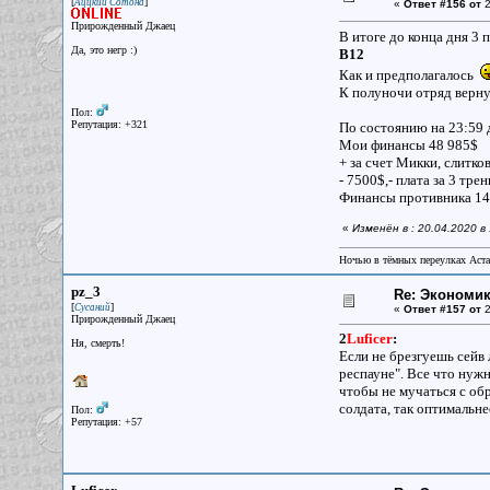
[
]
Аццкий Сотона
«
Ответ #156 от
2
Прирожденный Джаец
В итоге до конца дня 3 
Да, это негр :)
B12
Как и предполагалось
К полуночи отряд верну
Пол:
Репутация: +321
По состоянию на 23:59
Мои финансы 48 985$
+ за счет Микки, слитко
- 7500$,- плата за 3 тр
Финансы противника 14
«
Изменён в : 20.04.2020 в
Ночью в тёмных переулках Аст
pz_3
Re: Экономи
[
]
Сусаний
«
Ответ #157 от
2
Прирожденный Джаец
2
Luficer
:
Ня, смерть!
Если не брезгуешь сейв 
респауне". Все что нуж
чтобы не мучаться с об
солдата, так оптимальне
Пол:
Репутация: +57