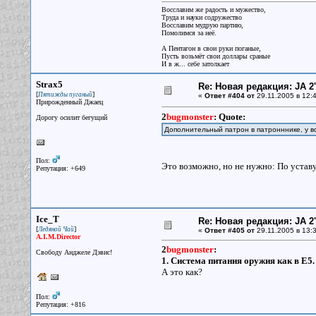
Восславим же радость и мужество,
Труда и науки содружество
Восславим мудрую партию,
Помолимся за неё.
А Пентагон в свои руки поганые,
Пусть возьмёт свои доллары сраные
И в ж... себе затолкает
Strax5
Re: Новая редакция: JA 2
[
]
Пятижды пуганый
«
Ответ #404 от
29.11.2005 в 12:4
Прирожденный Джаец
2
bugmonster
:
Quote:
Дорогу осилит бегущий
Дополнительный патрон в патронннике, у в
Пол:
Это возможно, но не нужно: По устав
Репутация: +649
Ice_T
Re: Новая редакция: JA 2
[
]
Ледяной Чай
«
Ответ #405 от
29.11.2005 в 13:3
A.I.M.Director
2
bugmonster
:
Свободу Анджеле Дэвис!
1. Система питания оружия как в E5.
А это как?
Пол:
Репутация: +816