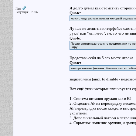
Я долго думал как отомстить сторонн
Пол:
Репутация: +1337
Quote:
можно еще рюкзак ввести который одеваетс
Лучше не лепить в интерфейсе слоты 
руки" или "на плечо", т.е. то что не 
Quote:
После снятия разгрузки с предметами те п
чару.
Представь себя на 5 сек месте игрока.
Quote:
заштрихованы (незнаю больше как это обоз
задизаблены (англ. to disable - недозво
Вот ещё фичи которые планируется сде
1. Система питания оружия как в E5.
2. Отделить AP на перезарядку несамо
AP перезарядка после каждого выстрел
укрытием.
3. Дополнительный патрон в патроннни
4. Скрытное ношение оружия, и гражд