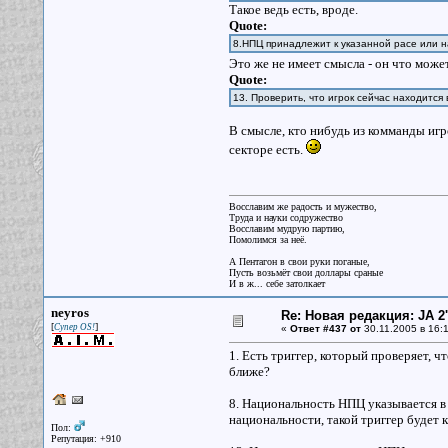
Такое ведь есть, вроде.
Quote:
8.НПЦ принадлежит к указанной расе или 
Это же не имеет смысла - он что мож
Quote:
13. Проверить, что игрок сейчас находится 
В смысле, кто нибудь из комманды игр
секторе есть.
Восславим же радость и мужество,
Труда и науки содружество
Восславим мудрую партию,
Помолимся за неё.
А Пентагон в свои руки поганые,
Пусть возьмёт свои доллары сраные
И в ж... себе затолкает
neyros
Re: Новая редакция: JA 2
[
]
Супер OS!
«
Ответ #437 от
30.11.2005 в 16:1
1. Есть триггер, который проверяет, чт
ближе?
8. Национальность НПЦ указывается в 
национальности, такой триггер будет к
Пол:
Репутация: +910