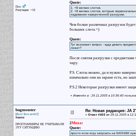
Quote:
Пол:
1. +8 мелких слотов.
Репутация: +16
2. +8 мелких слотов, которые первоначальн
надевании навороченной разгрузки.
Чем болше различных разгрузок будет 
больших слота.=)
Quote:
Тут возникает вопрос - куда девать предме
лежит?
После снятия разгрузки с предметами 
чару.
P.S. Слоты можно, да и нужно наверное
изначально они на экране есть, но заш
P.S.2 Некоторые разгрузки имеют защи
«
Изменён в : 29.11.2005 в 10:36:40 польз
bugmonster
Re: Новая редакция: JA 2
[
]
Баги! Баги везде!
«
Ответ #403 от
29.11.2005 в 12:1
Source
2
Muxa
:
ПРОГРАММИРЫ НЕ УЧИТЫВАЛИ
Quote:
ЭТУ СИТУАЦИЮ
просто если игру запускать на 640Х480 нуж