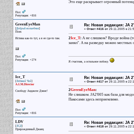
Это еще раскрывает огромный потенциа
Пол:
Репутация: +816
GreenEyeMan
Re: Новая редакция: JA 2
[
]
Добрый волшебник
«
Ответ #416 от
29.11.2005 в 21:5
Псих
2
Ice_T
:
А не слишком? Вроде война (то
Истина как-то тут, а я ее где-то там.
занял". А на разведку можно местных 
Пол:
Репутация: +274
Я счастлив, а остальное побоку.
Ice_T
Re: Новая редакция: JA 2
[
]
Ледяной Чай
«
Ответ #417 от
29.11.2005 в 22:1
A.I.M.Director
2
GreenEyeMan
:
Свободу Анджеле Дэвис!
Не слишком. JA2'005 как база для мод
Пакосами здесь неприемлимо.
Пол:
Репутация: +816
LDV
Re: Новая редакция: JA 2
[
]
ЛСД
«
Ответ #418 от
29.11.2005 в 22:1
Прирожденный Джаец