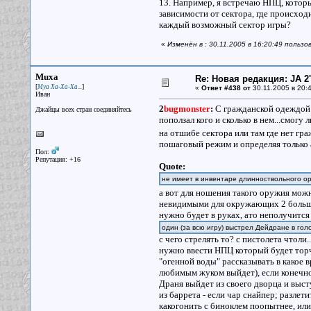
13. Например, я встречаю НПЦ, которы
зависимости от сектора, где происходи
каждый возможный сектор игры?
«
Изменён в : 30.11.2005 в 16:20:49 пользо
Muxa
Re: Новая редакция: JA 2
[
]
Муа Ха-Ха-Ха...
«
Ответ #438 от
30.11.2005 в 20:4
Иван
2
bugmonster
:
С гражданской одеждой яс
Джайцы всех стран соединяйтесь
поползал кого и сколько в нем...смогу
на отшибе сектора или там где нет гр
пошаговый режим и определяя только а
Пол:
Репутация: +16
Quote:
не имеет в инвентаре длинноствольного о
а вот для ношения такого оружия мож
невидимыми для окружающих 2 больших
нужно будет в руках, ато неполучитс
один (за всю игру) выстрел Дейдране в голо
с чего стрелять то? с пистолета чтоли
нужно ввести НПЦ который будет торча
"огенной воды" рассказывать в какое в
любимым жуком выйдет), если конечно 
Драня выйдет из своего дворца и выст
из баррета - если чар снайпер; разлет
какогонить с биноклем поопытнее, или