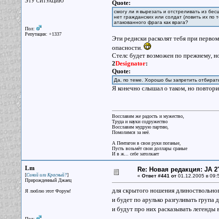
ЭТУ СИТУАЦИЮ
Quote:
смогу ли я вырезать и отстреливать из бес
нет гражданских или солдат (ловить их по
атакованного фрага как врага?
Пол:
Репутация: +1337
Эти редиски расколят тебя при первом
опасности.
Стелс будет возможен по прежнему, но
2
Designator
:
Quote:
Да, по теме. Хорошо бы запретить отбирать 
Я конечно слышал о таком, но повторит
Восславим же радость и мужество,
Труда и науки содружество
Восславим мудрую партию,
Помолимся за неё.
А Пентагон в свои руки поганые,
Пусть возьмёт свои доллары сраные
И в ж... себе затолкает
Lm
Re: Новая редакция: JA 2
[
]
Синий или Красный?
«
Ответ #441 от
01.12.2005 в 09:
Прирожденный Джаец
для скрытого ношения длиноствольног
Я люблю этот Форум!
и будет по арулько разгуливать група
и будут про них расказывать легенды
Пол: