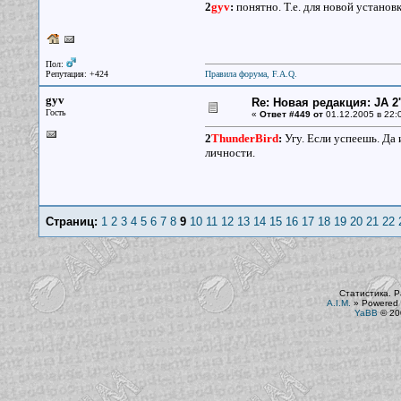
2
gyv
:
понятно. Т.е. для новой устано
Пол:
Репутация: +424
Правила форума, F.A.Q.
gyv
Re: Новая редакция: JA 2
Гость
«
Ответ #449 от
01.12.2005 в 22:
2
ThunderBird
:
Угу. Если успеешь. Да 
личности.
Страниц:
1
2
3
4
5
6
7
8
9
10
11
12
13
14
15
16
17
18
19
20
21
22
Статистика. Р
A.I.M.
»
Powered 
YaBB
© 200