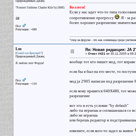
Прирожденный Джаец
Коллеги!
"Foxtrot Uniform Charlie Kilo"(с) BHG
Если у нас идет что-то типа голосова
сопротивление прогрессу
. Я - за 
более хорошее разрешение значительн
Пол:
Репутация: +680
"спор на форуме - это как олимпиада среди умствен
Lm
Re: Новая редакция: JA 2
[
]
Синий или Красный?
«
Ответ #421 от
30.11.2005 в 09:2
Прирожденный Джаец
вообще тот кто пишет мод, тот вправе
Я люблю этот Форум!
если бы я был на его месте, то поступи
Пол:
мод ja 2'005 написан под разрешение
Репутация: +110
если кому нравится 640X480, тот може
разрешение
вот это и есть условие "by default"
либо ты играешь и соглашаешься со в
либо не играешь
или берешь редактор и подстраиваешь
извените, если кого-то задел за живое