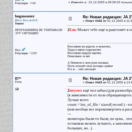
«
Изменён в : 01.12.2005 в 09:56:03 польз
Репутация: +110
bugmonster
Re: Новая редакция: JA 2
[
]
Баги! Баги везде!
«
Ответ #442 от
01.12.2005 в 11:0
Source
2
Lm
:
Может тебе ещё и ракетомёт в г
ПРОГРАММИРЫ НЕ УЧИТЫВАЛИ
ЭТУ СИТУАЦИЮ
Восславим же радость и мужество,
Труда и науки содружество
Пол:
Восславим мудрую партию,
Репутация: +1337
Помолимся за неё.
А Пентагон в свои руки поганые,
Пусть возьмёт свои доллары сраные
И в ж... себе затолкает
gyv
Re: Новая редакция: JA 2
Гость
«
Ответ #443 от
01.12.2005 в 13:
2
neyros
:
ещё пол забыл (для разнообра
(в зависимости от пола обращающегося.
Лучше всего
count = len_of_file / sizeof( record ) 
(или вообще все переконвертить в ра
---
мониторы были-то были, но цена... пот
оставляла желать лучшего, а заполнен
больших, но...).