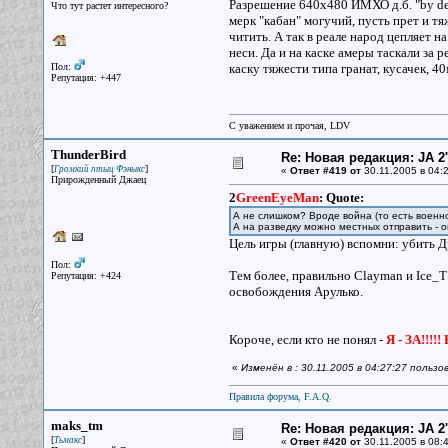
Разрешение 640х480 ИМХО д.б. "by defa
Что тут растет интересного?
мерк "кабан" могучий, пусть прет и тя
читить. А так в реале народ цепляет н
неси. Да и на каске амеры таскали за 
Пол:
каску тяжести типа гранат, кусачек, 4
Репутация: +447
С уважением и прочая, LDV
ThunderBird
Re: Новая редакция: JA 2
[
]
Громкий птыц Фэныкс
«
Ответ #419 от
30.11.2005 в 04:2
Прирожденный Джаец
2
GreenEyeMan
:
Quote:
А не слишком? Вроде война (то есть военн
А на разведку можно местных отправить - о
Цель игры (главную) вспомни: убить Д
Пол:
Тем более, правильно Clayman и Ice_T
Репутация: +424
освобождения Арулько.
Короче, если кто не понял -
Я - ЗА!!!!
«
Изменён в : 30.11.2005 в 04:27:27 пользо
Правила форума, F.A.Q.
maks_tm
Re: Новая редакция: JA 2
[
]
Тьмакс
«
Ответ #420 от
30.11.2005 в 08:4