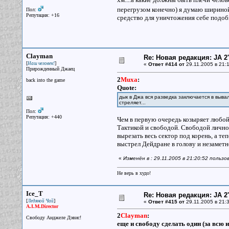
перегрузом конечно) я думаю ширино
Пол:
Репутация: +16
средство для уничтожения себе подобн
Clayman
Re: Новая редакция: JA 2
[
]
Наш человек!
«
Ответ #414 от
29.11.2005 в 21:1
Прирожденный Джаец
2
Muxa
:
back into the game
Quote:
дык в Джа вся разведка заключается в выва
стреляет...
Пол:
Репутация: +440
Чем в первую очередь козыряет любой
Тактикой и свободой. Свободой лично
вырезать весь сектор под корень, а те
выстрел Дейдране в голову и незаметно
«
Изменён в : 29.11.2005 в 21:20:52 польз
Не верь в худо!
Ice_T
Re: Новая редакция: JA 2
[
]
Ледяной Чай
«
Ответ #415 от
29.11.2005 в 21:3
A.I.M.Director
2
Clayman
:
Свободу Анджеле Дэвис!
еще и свободу сделать один (за всю 