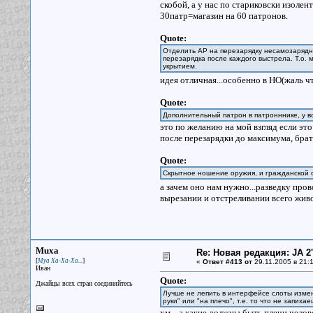
скобой, а у нас по стариковски изоле
30патр=магазин на 60 патронов.
Quote:
Отделить AP на перезарядку несамозарядны
перезарядка после каждого выстрела. Т.о. 
укрытием.
идея отличная...особенно в НО(жаль ч
Quote:
Дополнительный патрон в патронннике, у в
это по желанию на мой взгляд если эт
после перезарядки до максимума, брат
Quote:
Скрытное ношение оружия, и гражданской о
а зачем оно нам нужно...разведку про
вырезании и отстреливании всего живог
Muxa
Re: Новая редакция: JA 2
[
]
Муа Ха-Ха-Ха...
«
Ответ #413 от
29.11.2005 в 21:1
Иван
Quote:
Джайцы всех стран соединяйтесь
Лучше не лепить в интерфейсе слоты измен
руки" или "на плечо", т.е. то что не запиха
хм....а какие должны быть плечи челов