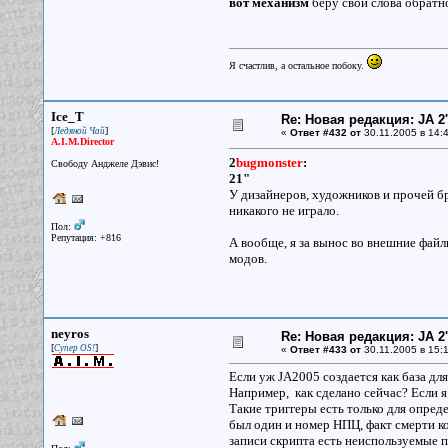
вот механизм
беру свои слова обратно
Я счастлив, а остальное побоку.
Ice_T
Re: Новая редакция: JA 2
[
]
Ледяной Чай
«
Ответ #432 от
30.11.2005 в 14:4
A.I.M.Director
2
bugmonster
:
Свободу Анджеле Дэвис!
21"
У дизайнеров, художников и прочей бр
никакого не играло.
Пол:
Репутация: +816
А вообще, я за вынос во внешние файлы
модов.
neyros
Re: Новая редакция: JA 2
[
]
Супер OS!
«
Ответ #433 от
30.11.2005 в 15:1
Если уж JA2005 создается как база дл
Например, как сделано сейчас? Если я 
Такие триггеры есть только для опре
был один и номер НПЦ, факт смерти ко
записи скрипта есть неиспользуемые п