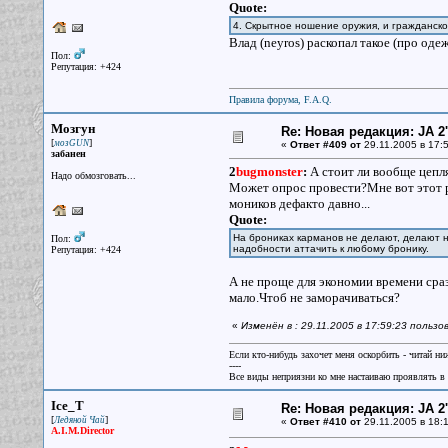
Quote:
4. Скрытное ношение оружия, и гражданско
Влад (neyros) раскопал такое (про одеж
Пол:
Репутация: +424
Правила форума, F.A.Q.
Мозгун
Re: Новая редакция: JA 2
[
]
мозGUN
«
Ответ #409 от
29.11.2005 в 17:5
забанен
2
bugmonster
:
А стоит ли вообще цепля
Надо обмозговать...
Может опрос провести?Мне вот этот р
моников дефакто давно...
Quote:
На брониках карманов не делают, делают н
Пол:
надобности аттачить к любому бронику.
Репутация: +424
А не проще для экономии времени сра
мало.Чтоб не заморачиваться?
«
Изменён в : 29.11.2005 в 17:59:23 польз
Если кто-нибудь захочет меня оскорбить - читай ни
----
Все виды неприязни ко мне настаиваю проявлять в 
Ice_T
Re: Новая редакция: JA 2
[
]
Ледяной Чай
«
Ответ #410 от
29.11.2005 в 18:1
A.I.M.Director