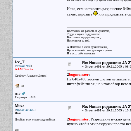
Исчо, если оставлять разрешение 640
секвестировать
или приделывать ск
Восславим же радость и мужество,
Труда и науки содружество
Восславим мудрую партию,
Помолимся за неё.
А Пентагон в свои руки поганые,
Пусть возьмёт свои доллары сраные
И в ж... себе затолкает
Ice_T
Re: Новая редакция: JA 2
[
]
Ледяной Чай
«
Ответ #401 от
29.11.2005 в 08:5
A.I.M.Director
2
bugmonster
:
Свободу Анджеле Дэвис!
На 640х480 восемь слотов не впихать
интерфейс вверх, но и так обзор невел
Пол:
Репутация: +816
Muxa
Re: Новая редакция: JA 2
[
]
Муа Ха-Ха-Ха...
«
Ответ #402 от
29.11.2005 в 10:2
Иван
2
bugmonster
:
Разрешение нужно делат
Джайцы всех стран соединяйтесь
нужно чтобы эти разгрузки просто неп