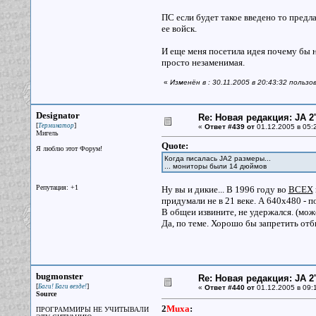
ПС если будет такое введено то предла
ее войск.
И еще меня посетила идея почему бы 
просто незаменимая.
«
Изменён в : 30.11.2005 в 20:43:32 польз
Designator
Re: Новая редакция: JA 2
[
]
Терминатор
«
Ответ #439 от
01.12.2005 в 05:
Мигель
Quote:
Я люблю этот Форум!
Когда писалась JA2 размеры...
... мониторы были 14 дюймов
Репутация: +1
Ну вы и дикие... В 1996 году во
ВСЕХ
придумали не в 21 веке. А 640х480 - 
В общеи извините, не удержался. (может
Да, по теме. Хорошо бы запретить отби
bugmonster
Re: Новая редакция: JA 2
[
]
Баги! Баги везде!
«
Ответ #440 от
01.12.2005 в 09:
Source
2
Muxa
:
ПРОГРАММИРЫ НЕ УЧИТЫВАЛИ