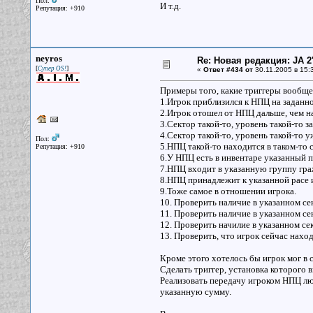
Пол:
И т.д.
Репутация: +910
neyros
Re: Новая редакция: JA 2
[
]
Супер OS!
«
Ответ #434 от
30.11.2005 в 15:3
Примеры того, какие триггеры вообще
1.Игрок приблизился к НПЦ на заданно
2.Игрок отошел от НПЦ дальше, чем на
3.Сектор такой-то, уровень такой-то з
4.Сектор такой-то, уровень такой-то 
Пол:
5.НПЦ такой-то находится в таком-то с
Репутация: +910
6.У НПЦ есть в инвентаре указанный п
7.НПЦ входит в указанную группу гра
8.НПЦ принадлежит к указанной расе
9.Тоже самое в отношении игрока.
10. Проверить наличие в указанном се
11. Проверить наличие в указанном се
12. Проверить начилие в указанном с
13. Проверить, что игрок сейчас наход
Кроме этого хотелось бы игрок мог в с
Сделать триггер, установка которого
Реализовать передачу игроком НПЦ люб
указанную сумму.