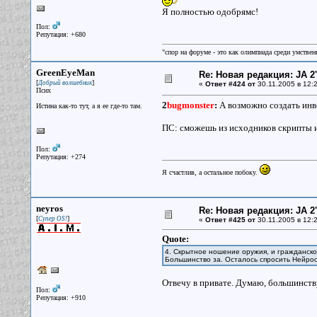
Я полностью одобрямс!
Пол:
Репутация: +680
"спор на форуме - это как олимпиада среди умствен
GreenEyeMan
Re: Новая редакция: JA 2
[
]
Добрый волшебник
«
Ответ #424 от
30.11.2005 в 12:2
Псих
2
bugmonster
:
А возможно создать инве
Истина как-то тут, а я ее где-то там.
ПС: сможешь из исходников скрипты и
Пол:
Репутация: +274
Я счастлив, а остальное побоку.
neyros
Re: Новая редакция: JA 2
[
]
Супер OS!
«
Ответ #425 от
30.11.2005 в 12:2
Quote:
4. Скрытное ношение оружия, и гражданс
Большинство за. Осталось спросить Нейроса
Отвечу в привате. Думаю, большинству
Пол:
Репутация: +910