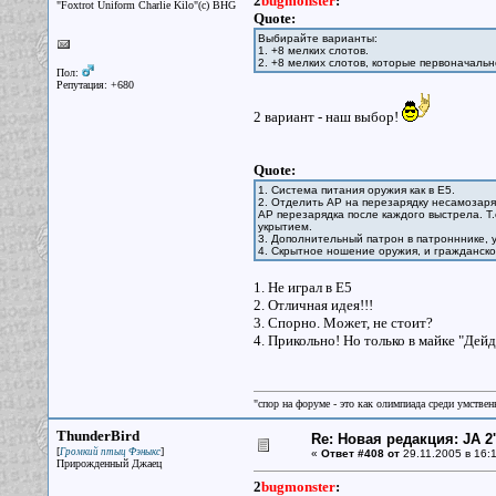
2
bugmonster
:
"Foxtrot Uniform Charlie Kilo"(с) BHG
Quote:
Выбирайте варианты:
1. +8 мелких слотов.
2. +8 мелких слотов, которые первоначаль
Пол:
Репутация: +680
2 вариант - наш выбор!
Quote:
1. Система питания оружия как в E5.
2. Отделить AP на перезарядку несамозаря
AP перезарядка после каждого выстрела. Т.
укрытием.
3. Дополнительный патрон в патронннике, 
4. Скрытное ношение оружия, и гражданско
1. Не играл в Е5
2. Отличная идея!!!
3. Спорно. Может, не стоит?
4. Прикольно! Но только в майке "Дейдр
"спор на форуме - это как олимпиада среди умствен
ThunderBird
Re: Новая редакция: JA 2
[
]
Громкий птыц Фэныкс
«
Ответ #408 от
29.11.2005 в 16:1
Прирожденный Джаец
2
bugmonster
: