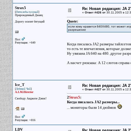
Strax5
Re: Новая редакция: JA 2
[
]
Пятижды пуганый
«
Ответ #426 от
30.11.2005 в 12:3
Прирожденный Джаец
Quote:
Дорогу осилит бегущий
если кому нравится 640X480, тот может иг
разрешение
Пол:
Репутация: +649
Когда писалась JA2 размеры тайлсетов,
то есть те впечатления, которые долже
Ну увязана JA 640 на 480. другое разр
А насчет рюкзака: А 12 слотов справа
Ice_T
Re: Новая редакция: JA 2
[
]
Ледяной Чай
«
Ответ #427 от
30.11.2005 в 12:3
A.I.M.Director
2
Strax5
:
Свободу Анджеле Дэвис!
Когда писалась JA2 размеры...
... мониторы были 14 дюймов
Пол:
Репутация: +816
LDV
Re: Новая редакция: JA 2