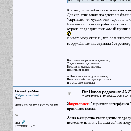
опыта врага, то он опознается врагами, ка
К этому могу добавить что можно про
Для скрытия таких предметов и брони
"скрытыми от чужих глаз". Длиннопол
Ещё маскировка не сработает в сектор
охране подходит незнакомый мужик в в
В итоге могу сказать, что большинств
вооружённые иностранцы без регистрац
Восславим же радость и мужество,
Труда и науки содружество
Восславим мудрую партию,
Помолимся за неё.
А Пентагон в свои руки поганые,
Пусть возьмёт свои доллары сраные
И в ж... себе затолкает
GreenEyeMan
Re: Новая редакция: JA 2
[
]
Добрый волшебник
«
Ответ #431 от
30.11.2005 в 14:4
Псих
2
bugmonster
:
"скриптов интерфейса
Истина как-то тут, а я ее где-то там.
правильно понял.
А что конкретно ты под этим подра
несколько из них... Правда сейчас поду
Пол:
Репутация: +274