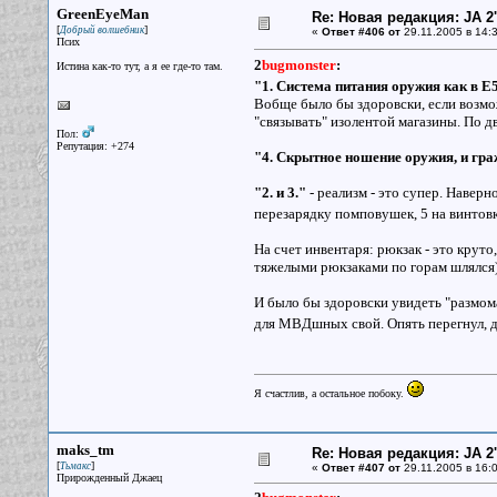
GreenEyeMan
Re: Новая редакция: JA 2
[
]
Добрый волшебник
«
Ответ #406 от
29.11.2005 в 14:3
Псих
2
bugmonster
:
Истина как-то тут, а я ее где-то там.
"1. Система питания оружия как в E5
Вобще было бы здоровски, если возмож
"связывать" изолентой магазины. По два
Пол:
Репутация: +274
"4. Скрытное ношение оружия, и гр
"2. и 3."
- реализм - это супер. Наверн
перезарядку помповушек, 5 на винтов
На счет инвентаря: рюкзак - это круто,
тяжелыми рюкзаками по горам шлялся)
И было бы здоровски увидеть "размома
для МВДшных свой. Опять перегнул, д
Я счастлив, а остальное побоку.
maks_tm
Re: Новая редакция: JA 2
[
]
Тьмакс
«
Ответ #407 от
29.11.2005 в 16:0
Прирожденный Джаец