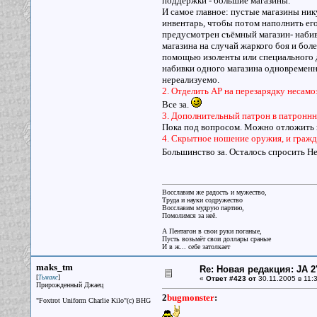
поддержки - большие магазины.
И самое главное: пустые магазины ник
инвентарь, чтобы потом наполнить его
предусмотрен съёмный магазин- набив
магазина на случай жаркого боя и бол
помощью изоленты или специального де
набивки одного магазина одновременн
нереализуемо.
2. Отделить AP на перезарядку несамо
Все за.
3. Дополнительный патрон в патроннни
Пока под вопросом. Можно отложить на
4. Скрытное ношение оружия, и граж
Большинство за. Осталось спросить Не
Восславим же радость и мужество,
Труда и науки содружество
Восславим мудрую партию,
Помолимся за неё.
А Пентагон в свои руки поганые,
Пусть возьмёт свои доллары сраные
И в ж... себе затолкает
maks_tm
Re: Новая редакция: JA 2
[
]
Тьмакс
«
Ответ #423 от
30.11.2005 в 11:3
Прирожденный Джаец
2
bugmonster
:
"Foxtrot Uniform Charlie Kilo"(с) BHG