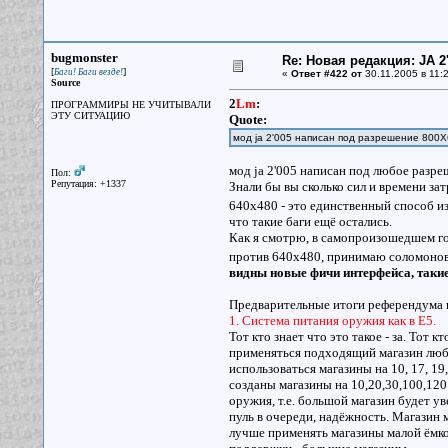
bugmonster
Re: Новая редакция: JA 2
[
]
Баги! Баги везде!
«
Ответ #422 от
30.11.2005 в 11:2
Source
2
Lm
:
ПРОГРАММИРЫ НЕ УЧИТЫВАЛИ
ЭТУ СИТУАЦИЮ
Quote:
мод ja 2'005 написан под разрешение 800
мод ja 2'005 написан под любое разре
Пол:
Репутация: +1337
Знали бы вы сколько сил и времени зат
640х480 - это единственный способ из
что такие баги ещё остались.
Как я смотрю, в самопроизошедшем го
против 640х480, принимаю соломоно
видны новые фичи интерфейса, таки
Предварительные итоги референдума 
1. Система питания оружия как в E5.
Тот кто знает что это такое - за. Тот 
применяться подходящий магазин любо
использоваться магазины на 10, 17, 19
созданы магазины на 10,20,30,100,120
оружия, т.е. большой магазин будет у
пуль в очереди, надёжность. Магазин м
лучше применять магазины малой ёмкос