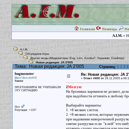
Главная
Помощь
П
A.I.M.
« Н
A.I.M.
Обсуждаем игры
Другие моды
(Модераторы:
Eug
,
Lion
,
KombaT
,
Терапевт
,
Снайпер
)
Новая редакция: JA 2'005
Тема:
Новая редакция: JA 2'005
Страниц:
1
2
3
4
bugmonster
Re: Новая редакция: JA 2
[
]
Баги! Баги везде!
«
Ответ #400 от
29.11.2005 в 08:1
Source
2
Мозгун
:
ПРОГРАММИРЫ НЕ УЧИТЫВАЛИ
ЭТУ СИТУАЦИЮ
На брониках карманов не делают, дела
при надобности аттачить к любому бр
Выбирайте варианты:
Пол:
1. +8 мелких слотов.
Репутация: +1337
2. +8 мелких слотов, которые первона
при надевании навороченной разгрузки
снятие разгрузки если "в ней" что-ниб
аттачить стопку предметов или предм