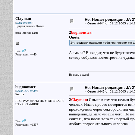
Clayman
Re: Новая редакция: JA 2
[
]
Наш человек!
«
Ответ #444 от
01.12.2005 в 14:
Прирожденный Джаец
2
bugmonster
:
back into the game
Quote:
Эти редиски расколят тебя при первом же 
Пол:
А смысл? Выходит, что не будет возмо
Репутация: +440
сектор собрался посмотреть на чудака
Не верь в худо!
bugmonster
Re: Новая редакция: JA 2
[
]
Баги! Баги везде!
«
Ответ #445 от
01.12.2005 в 14:
Source
2
Clayman
:
Смысл в том что нельзя буд
ПРОГРАММИРЫ НЕ УЧИТЫВАЛИ
человек. Иначе просто потеряется вся
ЭТУ СИТУАЦИЮ
прохождения через сектор, снятия час
нападения, да мало-ли ещё чего. Но н
считать, что после того так первый ф
Пол:
любого подозрительного человека.
Репутация: +1337