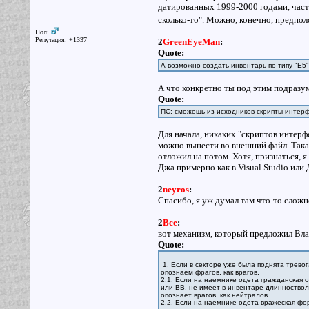
датированных 1999-2000 годами, част
сколько-то". Можно, конечно, предпо
Пол:
Репутация: +1337
2
GreenEyeMan
:
Quote:
А возможно создать инвентарь по типу "Е5
А что конкретно ты под этим подразу
Quote:
ПС: сможешь из исходников скрипты интерф
Для начала, никаких "скриптов интерф
можно вынести во внешний файл. Така
отложил на потом. Хотя, признаться, 
Джа примерно как в Visual Studio или 
2
neyros
:
Спасибо, я уж думал там что-то сложн
2
Все
:
вот механизм, который предложил Вла
Quote:
1. Если в секторе уже была поднята тревог
опознаем фрагов, как врагов.
2.1. Если на наемнике одета гражданская о
или ВВ, не имеет в инвентаре длинноствол
опознает врагов, как нейтралов.
2.2. Если на наемнике одета вражеская фор