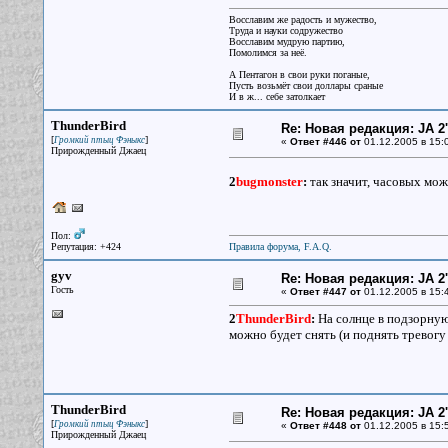
Восславим же радость и мужество,
Труда и науки содружество
Восславим мудрую партию,
Помолимся за неё.
А Пентагон в свои руки поганые,
Пусть возьмёт свои доллары сраные
И в ж... себе затолкает
ThunderBird
Re: Новая редакция: JA 2
[
]
Громкий птыц Фэныкс
«
Ответ #446 от
01.12.2005 в 15:
Прирожденный Джаец
2
bugmonster
:
так значит, часовых мо
Пол:
Репутация: +424
Правила форума, F.A.Q.
gyv
Re: Новая редакция: JA 2
Гость
«
Ответ #447 от
01.12.2005 в 15:
2
ThunderBird
:
На солнце в подзорную 
можно будет снять (и поднять тревогу
ThunderBird
Re: Новая редакция: JA 2
[
]
Громкий птыц Фэныкс
«
Ответ #448 от
01.12.2005 в 15:
Прирожденный Джаец