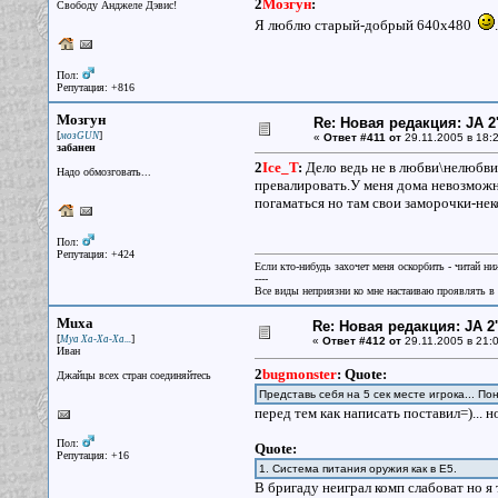
2
Мозгун
:
Свободу Анджеле Дэвис!
Я люблю старый-добрый 640х480
.
Пол:
Репутация: +816
Мозгун
Re: Новая редакция: JA 2
[
]
мозGUN
«
Ответ #411 от
29.11.2005 в 18:2
забанен
2
Ice_T
:
Дело ведь не в любви\нелюбви, 
Надо обмозговать...
превалировать.У меня дома невозможно
погаматься но там свои заморочки-нек
Пол:
Репутация: +424
Если кто-нибудь захочет меня оскорбить - читай ни
----
Все виды неприязни ко мне настаиваю проявлять в 
Muxa
Re: Новая редакция: JA 2
[
]
Муа Ха-Ха-Ха...
«
Ответ #412 от
29.11.2005 в 21:0
Иван
2
bugmonster
:
Quote:
Джайцы всех стран соединяйтесь
Представь себя на 5 сек месте игрока... П
перед тем как написать поставил=)... 
Пол:
Quote:
Репутация: +16
1. Система питания оружия как в E5.
В бригаду неиграл комп слабоват но я