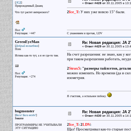
[
]
ЛСД
«
Ответ #428 от
30.11.2005 в 13:1
Прирожденный Джаец
2
Ice_T
:
У них уже вовсю 15" были.
Что тут растет интересного?
Пол:
Репутация: +447
С уважением и прочая, LDV
GreenEyeMan
Re: Новая редакция: JA 2
[
]
Добрый волшебник
«
Ответ #429 от
30.11.2005 в 13:4
Псих
На счет разрешения: не знаю, как у ко
Истина как-то тут, а я ее где-то там.
при таком разрешении работать, неуд
2
Strax5
:
"размеры тайлсетов, детализ
можно изменить. Но времени (да и сил 
Пол:
Репутация: +274
изометрия.
Я счастлив, а остальное побоку.
bugmonster
Re: Новая редакция: JA 2
[
]
Баги! Баги везде!
«
Ответ #430 от
30.11.2005 в 14:1
Source
2
Ice_T
:
2
LDV
:
ПРОГРАММИРЫ НЕ УЧИТЫВАЛИ
ЭТУ СИТУАЦИЮ
Щаз! Просматривал как-то старые пос