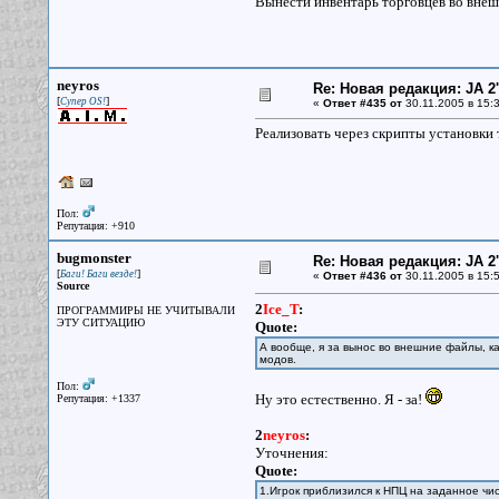
Вынести инвентарь торговцев во внеш
neyros
Re: Новая редакция: JA 2
[
]
Супер OS!
«
Ответ #435 от
30.11.2005 в 15:3
Реализовать через скрипты установки т
Пол:
Репутация: +910
bugmonster
Re: Новая редакция: JA 2
[
]
Баги! Баги везде!
«
Ответ #436 от
30.11.2005 в 15:5
Source
2
Ice_T
:
ПРОГРАММИРЫ НЕ УЧИТЫВАЛИ
ЭТУ СИТУАЦИЮ
Quote:
А вообще, я за вынос во внешние файлы, ка
модов.
Пол:
Ну это естественно. Я - за!
Репутация: +1337
2
neyros
:
Уточнения:
Quote:
1.Игрок приблизился к НПЦ на заданное чи