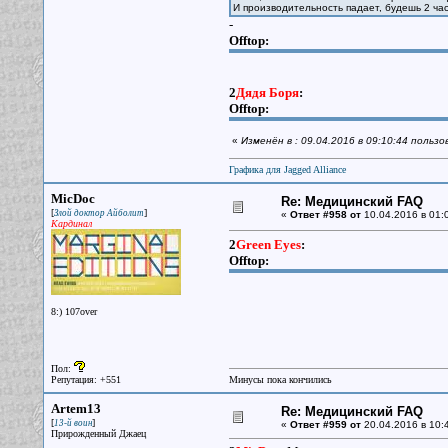
И производительность падает, будешь 2 час
-
Offtop:
2
Дядя Боря
:
Offtop:
«
Изменён в : 09.04.2016 в 09:10:44 польз
Графика для Jagged Alliance
MicDoc
Re: Медицинский FAQ
[
]
Злой доктор Айболит
«
Ответ #958 от
10.04.2016 в 01:
Кардинал
2
Green Eyes
:
Offtop:
8:) 107over
Пол:
Репутация: +551
Минусы пока кончились
Artem13
Re: Медицинский FAQ
[
]
13-й воин
«
Ответ #959 от
20.04.2016 в 10:
Прирожденный Джаец