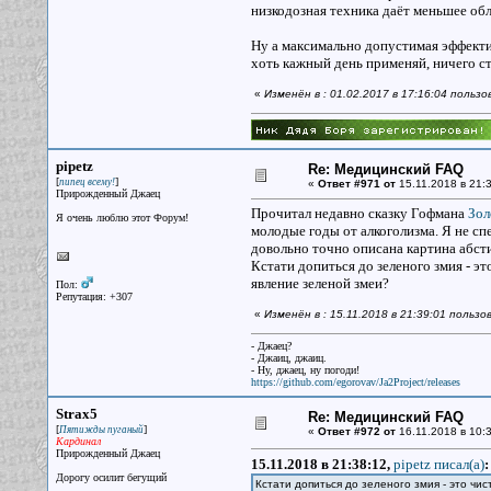
низкодозная техника даёт меньшее обл
Ну а максимально допустимая эффектив
хоть кажный день применяй, ничего с
«
Изменён в : 01.02.2017 в 17:16:04 польз
pipetz
Re: Медицинский FAQ
[
]
пипец всему!
«
Ответ #971 от
15.11.2018 в 21:3
Прирожденный Джаец
Прочитал недавно сказку Гофмана
Зол
Я очень люблю этот Форум!
молодые годы от алкоголизма. Я не спе
довольно точно описана картина абст
Кстати допиться до зеленого змия - э
явление зеленой змеи?
Пол:
Репутация: +307
«
Изменён в : 15.11.2018 в 21:39:01 пользо
- Джаец?
- Джаиц, джаиц.
- Ну, джаец, ну погоди!
https://github.com/egorovav/Ja2Project/releases
Strax5
Re: Медицинский FAQ
[
]
Пятижды пуганый
«
Ответ #972 от
16.11.2018 в 10:3
Кардинал
Прирожденный Джаец
15.11.2018 в 21:38:12,
pipetz писал(a)
:
Дорогу осилит бегущий
Кстати допиться до зеленого змия - это ч