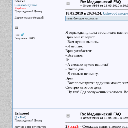
Strax5
Re: Медицинский FAQ
[
]
Пятижды пуганый
«
Ответ #979 от
18.05.2019 в 20:
Кардинал
Прирожденный Джаец
18.05.2019 в 20:34:24,
Ushwood писал(
Дорогу осилит бегущий
пить больше жидкости.
Я однажды пришел в госпиталь насчет
Пол:
Врач мне говорит:
Репутация: +649
- Вам нужно выпить.
- Я не пью.
Врач улыбается:
- Все пьют.
Я:
- А сколько нужно выпить?
- Литра два.
- Я столько не смогу.
Врач:
- Вот посмотрите: дедушка может, зна
Смотрю на этого деда:
- Ну так! Дед заслуженный человек. 
Ushwood
Re: Медицинский FAQ
[
]
ДжАдай
«
Ответ #980 от
18.05.2019 в 22:
Прирожденный Джаец
2
Strax5
:
- Сможешь выпить ведро вод
May the Force be with you