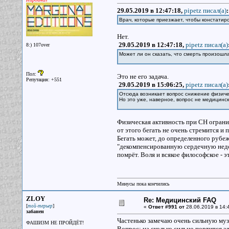
29.05.2019 в 12:47:18,
pipetz писал(a)
:
Врач, которые приезжает, чтобы констатир
Нет.
29.05.2019 в 12:47:18,
pipetz писал(a)
8:) 107over
Может ли он сказать, что смерть произошл
Пол:
Это не его задача.
Репутация: +551
29.05.2019 в 15:06:25,
pipetz писал(a)
Отсюда возникает вопрос снижение физиче
Но это уже, наверное, вопрос не медицин
Физическая активность при СН огранич
от этого бегать не очень стремится и 
Бегать может, до определенного рубеж
"декомпенсированную сердечную недо
помрёт. Воля и всякое философское - э
Минусы пока кончились
ZLOY
Re: Медицинский FAQ
[
]
той-терьер
«
Ответ #991 от
28.06.2019 в 14:
забанен
Частенько замечаю очень сильную муз
ФАШИЗМ НЕ ПРОЙДЁТ!
Вопрос: на сколько сильно портится з