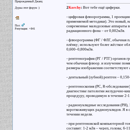
Прирожденный Джаец
2
Korchy
:
Вот тебе ещё циферки.
Дурка этот форум :)
- цифровая флюорограмма, 1 проекция 
применяемой методики). Это новый, 
Пол:
современные малодозовые аппараты в
Репутация: +841
радиационного фона – от 0,002мЗв.
- флюорограмма (ФГ / ФЛГ, обычная п
плёнку; используют более жёсткое обл
0,600–0,800мЗв.
- рентгенография (РГ / РТГ) органов г
чем обычная флюор. и излучение помя
размеры изображения соответствуют 
- дентальный (зубной) рентген – 0,150
- рентгеноскопия (РС, R-обследование)
диагностике патологии желудочно-киш
процедуру, проводимую в течение 2-1
- радионуклидные исследования (РН),
короткоживущих радионуклидов. Я в с
течении недели.
- при рентгеновской компьютерной том
составит: 1-2 мЗв – череп, голова; 6-