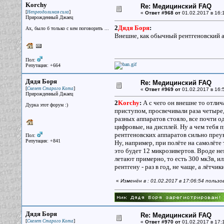
Korchy
Re: Медицинский FAQ
[
]
Непреодолимая сила
«
Ответ #968 от
01.02.2017 в 16:
Прирожденный Джаец
2
Дядя Боря
:
Ах, было б только с кем поговорить ...
Внешне, как обычный рентгеновский ап
Пол:
Репутация: +664
Дядя Боря
Re: Медицинский FAQ
[
]
Скелет Старого Кота
«
Ответ #969 от
01.02.2017 в 16:
Прирожденный Джаец
2
Korchy
:
А с чего он внешне то отлича
Дурка этот форум :)
приступом, просвечивали раза четыре, 
разных аппаратов стояло, все почти од
цифровые, на дисплей. Ну а чем тебя п
рентгеновских аппаратов сильно пре
Пол:
Репутация: +841
Ну, например, при полёте на самолёте 
это будет 12 микрозивертов. Вроде нем
летают примерно, то есть 300 мкЗв, и
рентгену - раз в год, не чаще, а лётчи
«
Изменён в : 01.02.2017 в 17:06:54 польз
Дядя Боря
Re: Медицинский FAQ
[
]
Скелет Старого Кота
«
Ответ #970 от
01.02.2017 в 17: