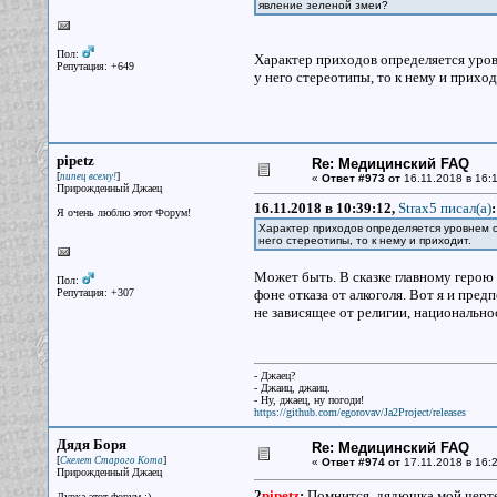
явление зеленой змеи?
Пол:
Характер приходов определяется уровн
Репутация: +649
у него стереотипы, то к нему и приход
pipetz
Re: Медицинский FAQ
[
]
пипец всему!
«
Ответ #973 от
16.11.2018 в 16:1
Прирожденный Джаец
16.11.2018 в 10:39:12,
Strax5 писал(a)
:
Я очень люблю этот Форум!
Характер приходов определяется уровнем об
него стереотипы, то к нему и приходит.
Может быть. В сказке главному герою в
Пол:
Репутация: +307
фоне отказа от алкоголя. Вот я и пре
не зависящее от религии, национальност
- Джаец?
- Джаиц, джаиц.
- Ну, джаец, ну погоди!
https://github.com/egorovav/Ja2Project/releases
Дядя Боря
Re: Медицинский FAQ
[
]
Скелет Старого Кота
«
Ответ #974 от
17.11.2018 в 16:2
Прирожденный Джаец
2
pipetz
:
Помнится, дядюшка мой чертей
Дурка этот форум :)