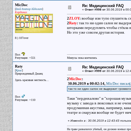
MicDoc
Re: Медицинский FAQ
[
]
Злой доктор Айболит
«
Ответ #998 от
30.06.2019 в 00:
Кардинал
2
ZLOY
:
вообще изи тупо глушитель сн
2
Raty
:
так то ни один салон не выдер
шторками передуплить чтобы стёкла не
Но это уже совсем другая история.
8:) 107over
Пол:
Репутация: +551
Минусы пока кончились
Raty
Re: Медицинский FAQ
[
]
Крыс
«
Ответ #999 от
30.06.2019 в 12:
Прирожденный Джаец
2
MicDoc
:
Здесь красивая местность...
30.06.2019 в 00:02:14,
MicDoc писал(
так то ни один салон не выдержит громко
Пол:
Таки "пердюхалово" и "хорошая музык
Репутация: +110
музыку с завода в люксовых и не очен
продуманная акустика, например, кака
театре и снаружи вообще не будет ни
«
Изменён в : 30.06.2019 в 12:43:43 польз
На траве развалился убитый, он должно воевал прот