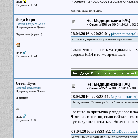
Пол:
«
Изменён в : 08.04.2016 в 23:58:42 польз
Репутация: +551
Минусы пока кончились
Дядя Боря
Re: Медицинский FAQ
[
]
Скелет Старого Кота
«
Ответ #956 от
09.04.2016 в 02:
Прирожденный Джаец
08.04.2016 в 20:20:01,
pipetz писал(a)
:
Дурка этот форум :)
в тонусе держали моральные принципы.
Самые что ни на есть материальные. К
Пол:
родном НИИ в то же время шло.
Репутация: +841
Green Eyes
Re: Медицинский FAQ
[
]
Добрый волшебник
«
Ответ #957 от
09.04.2016 в 09:
Прирожденный Джаец
08.04.2016 в 23:23:11,
Negredo писал(a
И тишина...
Передышка. Объем работ 24 часа, времени д
- вот что за привычка у людей все в 
Я вот, если честно, сплю сейчас, отк
Пол:
Репутация: +680
чуток лучше выспаться. Но лучше не у
08.04.2016 в 23:53:32,
MicDoc писал(
И это, ты сам понимаешь что мертвая лоша