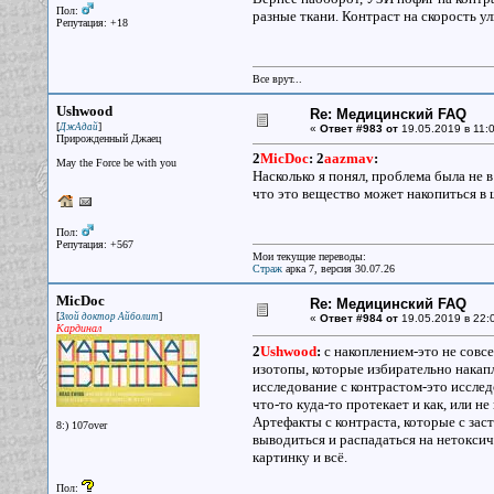
Пол:
разные ткани. Контраст на скорость у
Репутация: +18
Все врут...
Ushwood
Re: Медицинский FAQ
[
]
ДжАдай
«
Ответ #983 от
19.05.2019 в 11:0
Прирожденный Джаец
2
MicDoc
:
2
aazmav
:
May the Force be with you
Насколько я понял, проблема была не в 
что это вещество может накопиться в 
Пол:
Репутация: +567
Мои текущие переводы:
Страж
арка 7, версия 30.07.26
MicDoc
Re: Медицинский FAQ
[
]
Злой доктор Айболит
«
Ответ #984 от
19.05.2019 в 22:
Кардинал
2
Ushwood
:
с накоплением-это не совсе
изотопы, которые избирательно накап
исследование с контрастом-это исслед
что-то куда-то протекает и как, или н
Артефакты с контраста, которые с заст
8:) 107over
выводиться и распадаться на нетоксич
картинку и всё.
Пол: