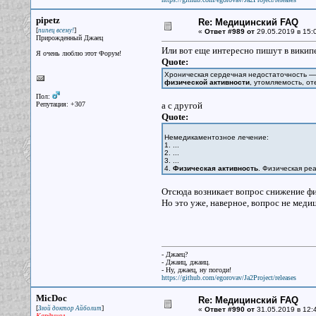
pipetz
Re: Медицинский FAQ
[
]
пипец всему!
«
Ответ #989 от
29.05.2019 в 15:
Прирожденный Джаец
Или вот еще интересно пишут в викип
Я очень люблю этот Форум!
Quote:
Хроническая сердечная недостаточность 
физической активности
, утомляемость, оте
Пол:
Репутация: +307
а с другой
Quote:
Немедикаментозное лечение:
1. ...
2. ...
3. ...
4.
Физическая активность
. Физическая ре
Отсюда возникает вопрос снижение фи
Но это уже, наверное, вопрос не мед
- Джаец?
- Джаиц, джаиц.
- Ну, джаец, ну погоди!
https://github.com/egorovav/Ja2Project/releases
MicDoc
Re: Медицинский FAQ
[
]
Злой доктор Айболит
«
Ответ #990 от
31.05.2019 в 12:
Кардинал