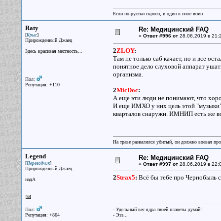
Если по-русски скроен, и один в поле воин
Raty
Re: Медицинский FAQ
[
]
Крыс
«
Ответ #996 от
28.06.2019 в 21:
Прирожденный Джаец
2
ZLOY
:
Здесь красивая местность...
Там не только саб качает, но и все ост
понятное дело слуховой аппарат ушатыв
организма.
Пол:
Репутация: +110
2
MicDoc
:
А еще эти люди не понимают, что хоро
И еще ИМХО у них цель этой "музыки" 
кварталов снаружи. ИМНИП есть же вся
На траве развалился убитый, он должно воевал прот
Legend
Re: Медицинский FAQ
[
]
Переводчик
«
Ответ #997 от
28.06.2019 в 22:
Прирожденный Джаец
2
Strax5
:
Всё бы тебе про Чернобыль с
надА
Пол:
- Удельный вес ядра твоей планеты думай!
Репутация: +864
- Эээ...