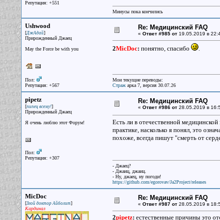
Репутация: +551
Минусы пока кончились
Ushwood
Re: Медицинский FAQ
[
]
ДжАдай
«
Ответ #985 от
19.05.2019 в 22:
Прирожденный Джаец
2
MicDoc
:
понятно, спасибо
.
May the Force be with you
Пол:
Мои текущие переводы:
Репутация: +567
Страж
арка 7, версия 30.07.26
pipetz
Re: Медицинский FAQ
[
]
пипец всему!
«
Ответ #986 от
28.05.2019 в 16:
Прирожденный Джаец
Есть ли в отечественной медицинской 
Я очень люблю этот Форум!
практике, насколько я понял, это означ
похоже, всегда пишут "смерть от серд
Пол:
Репутация: +307
- Джаец?
- Джаиц, джаиц.
- Ну, джаец, ну погоди!
https://github.com/egorovav/Ja2Project/releases
MicDoc
Re: Медицинский FAQ
[
]
Злой доктор Айболит
«
Ответ #987 от
28.05.2019 в 18:
Кардинал
2
pipetz
:
естественные причины это отс