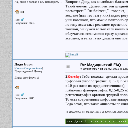
Вопрос к Доку, как к наиболее близком
Ах, было б только с кем поговорить ...
Такой момент. Делали рентген грудной 
посмотреть". "не бойтесь," - говорит, 
эекране (или что там у них) видно рез
уши навешала, что можно повторно сраз
Пол:
Репутация: +664
почему всем так в реальном времени с
таковой, он нужен только если нашли ч
облучаться, если можно сразу в реаль
все лажа, и тетка тупо сделала мне по
Дядя Боря
Re: Медицинский FAQ
[
]
Скелет Старого Кота
«
Ответ #967 от
01.02.2017 в 12:
Прирожденный Джаец
2
Korchy
:
Тебе, похоже, делали просв
Дурка этот форум :)
цифровая флюорография: 0,03-0,06 мЗв
в 10 раз ниже их предшественников);
плёночная флюорография: 0,15-0,25 мЗ
рентгенография органов грудной полост
Пол:
Репутация: +841
То есть современные цифровые аппар
Беда в том, что такие аппараты появил
«
Изменён в : 01.02.2017 в 12:02:44 польз