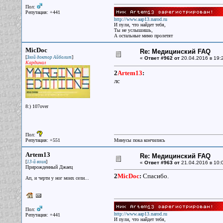
Пол:
Репутация: +441
http://www.aap13.narod.ru
И пули, что найдет тебя,
Ты не услышишь,
А остальные мимо пролетят
MicDoc
Re: Медицинский FAQ
[
]
Злой доктор Айболит
«
Ответ #962 от
20.04.2016 в 19:
Кардинал
2
Artem13
:
лс
8:) 107over
Пол:
Репутация: +551
Минусы пока кончились
Artem13
Re: Медицинский FAQ
[
]
13-й воин
«
Ответ #963 от
21.04.2016 в 10:
Прирожденный Джаец
2
MicDoc
:
Спасибо.
Ап, и черти у ног моих сели...
Пол:
http://www.aap13.narod.ru
Репутация: +441
И пули, что найдет тебя,