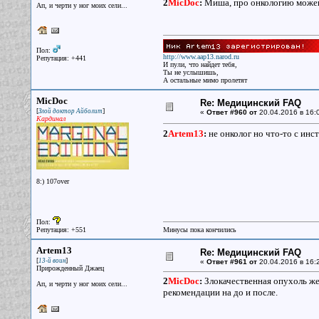
2
MicDoc
:
Миша, про онкологию можеш
Ап, и черти у ног моих сели...
Пол:
http://www.aap13.narod.ru
Репутация: +441
И пули, что найдет тебя,
Ты не услышишь,
А остальные мимо пролетят
MicDoc
Re: Медицинский FAQ
[
]
Злой доктор Айболит
«
Ответ #960 от
20.04.2016 в 16:
Кардинал
2
Artem13
:
не онколог но что-то с ин
8:) 107over
Пол:
Репутация: +551
Минусы пока кончились
Artem13
Re: Медицинский FAQ
[
]
13-й воин
«
Ответ #961 от
20.04.2016 в 16:
Прирожденный Джаец
2
MicDoc
:
Злокачественная опухоль же
Ап, и черти у ног моих сели...
рекомендации на до и после.