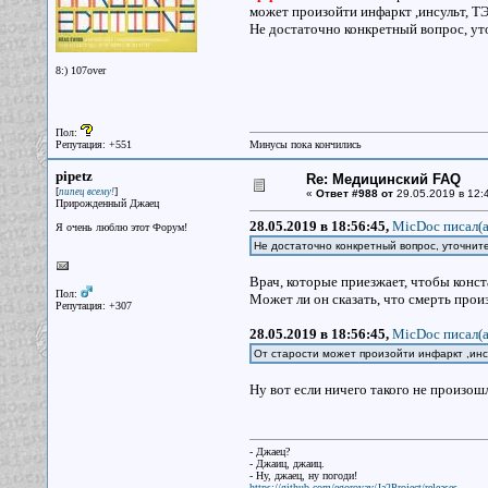
может произойти инфаркт ,инсульт, Т
Не достаточно конкретный вопрос, ут
8:) 107over
Пол:
Репутация: +551
Минусы пока кончились
pipetz
Re: Медицинский FAQ
[
]
пипец всему!
«
Ответ #988 от
29.05.2019 в 12:
Прирожденный Джаец
28.05.2019 в 18:56:45,
MicDoc писал(a
Я очень люблю этот Форум!
Не достаточно конкретный вопрос, уточнит
Врач, которые приезжает, чтобы конст
Пол:
Может ли он сказать, что смерть про
Репутация: +307
28.05.2019 в 18:56:45,
MicDoc писал(a
От старости может произойти инфаркт ,инс
Ну вот если ничего такого не произошл
- Джаец?
- Джаиц, джаиц.
- Ну, джаец, ну погоди!
https://github.com/egorovav/Ja2Project/releases