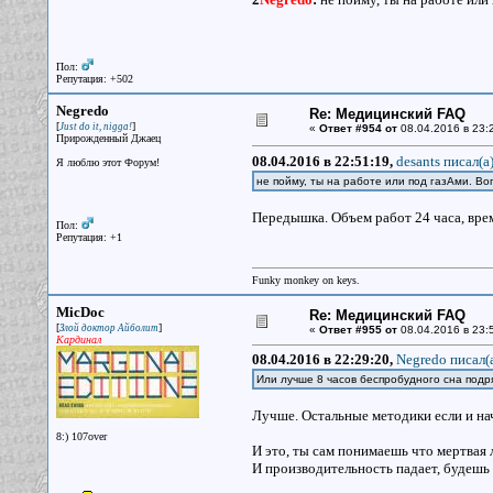
Пол:
Репутация: +502
Negredo
Re: Медицинский FAQ
[
]
Just do it, nigga!
«
Ответ #954 от
08.04.2016 в 23:2
Прирожденный Джаец
08.04.2016 в 22:51:19,
desants писал(a
Я люблю этот Форум!
не пойму, ты на работе или под газАми. Во
Передышка. Объем работ 24 часа, време
Пол:
Репутация: +1
Funky monkey on keys.
MicDoc
Re: Медицинский FAQ
[
]
Злой доктор Айболит
«
Ответ #955 от
08.04.2016 в 23:
Кардинал
08.04.2016 в 22:29:20,
Negredo писал(
Или лучше 8 часов беспробудного сна подр
Лучше. Остальные методики если и нач
8:) 107over
И это, ты сам понимаешь что мертвая
И производительность падает, будешь 2