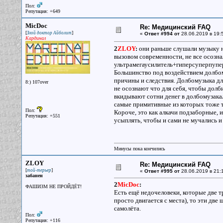
Пол:
Репутация: +649
MicDoc
Re: Медицинский FAQ
[
]
Злой доктор Айболит
«
Ответ #994 от
28.06.2019 в 19:
Кардинал
2
ZLOY
:
они раньше слушали музыку не
вызовом современности, не все осознал
ультрамегаусилитель+гиперсуперпупе
Большинство под воздействием долбом
причины и следствия. Долбомузыка дл
8:) 107over
не осознают что для себя, чтобы долб
вкидывают сотни денег в долбомузак
самые примитивные из которых тоже т
Пол:
Короче, это как алкачи подзаборные, и
Репутация: +551
усыплять, чтобы и сами не мучались и
Минусы пока кончились
ZLOY
Re: Медицинский FAQ
[
]
той-терьер
«
Ответ #995 от
28.06.2019 в 21:1
забанен
2
MicDoc
:
ФАШИЗМ НЕ ПРОЙДЁТ!
Есть ещё недочеловеки, которые две т
просто двигается с места), то эти дв
самолёта.
Пол:
Репутация: +116