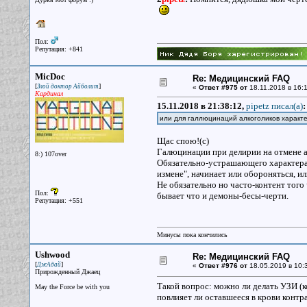
Пол:
Репутация: +841
MicDoc
Re: Медицинский FAQ
[
]
Злой доктор Айболит
«
Ответ #975 от
18.11.2018 в 16:1
Кардинал
15.11.2018 в 21:38:12,
pipetz писал(a)
:
или для галлюцинаций алкоголиков характ
Щас спою!(с)
Галюцинации при делирии на отмене а
8:) 107over
Обязательно-устрашающего характера,
измене", начинает или обороняться, и
Не обязательно но часто-контент того 
Пол:
бывает что и демоны-бесы-черти.
Репутация: +551
Минусы пока кончились
Ushwood
Re: Медицинский FAQ
[
]
ДжАдай
«
Ответ #976 от
18.05.2019 в 10:
Прирожденный Джаец
Такой вопрос: можно ли делать УЗИ (
May the Force be with you
повлияет ли оставшееся в крови контр