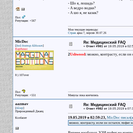
- Шо я, лошадь?
- А ведро водки?
- А шо я, не казак?
Пол:
Репутация: +567
Мои текущие переводы:
Страж
арка 7, версия 30.07.26
MicDoc
Re: Медицинский FAQ
[
]
Злой доктор Айболит
«
Ответ #981 от
19.05.2019 в 02:
Кардинал
2
Ushwood
:
можно, контрасту, если он 
8:) 107over
Пол:
Репутация: +551
Минусы пока кончились
aazmav
Re: Медицинский FAQ
[
]
Айзер
«
Ответ #982 от
19.05.2019 в 07:
Прирожденный Джаец
19.05.2019 в 02:59:23,
MicDoc писал(a
Колбасит
можно, контрасту, если он остался, пофиг н
Вернее наоборот, УЗИ пофиг на контра