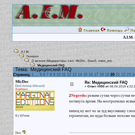
Главная
Помощь
П
A.I.M.
A.I.M.
Генерал
О вечном
(Модераторы:
Lion
,
MicDoc
,
Strax5
,
maks_tm
)
Медицинский FAQ
Тема:
Медицинский FAQ
Страниц:
1
...
5
6
7
8
9
10
11
12
13
14
15
16
17
18
19
20
21
22
23
2
MicDoc
Re: Медицинский FAQ
[
]
Злой доктор Айболит
«
Ответ #950 от
08.04.2016 в 22:
Кардинал
2
Negredo
:
режим сутки через сутки н
потянуть время. На ноотропилах всяки
пипец ну вот чо за зуд вкусняшку слоп
героически, но куда больше похоже на
8:) 107over
Пол: