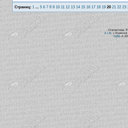
Страниц:
1
...
5
6
7
8
9
10
11
12
13
14
15
16
17
18
19
20
21
22
23
Статистика. Р
A.I.M.
»
Powered 
YaBB
© 200