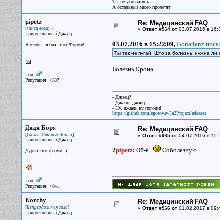
Ты не услышишь,
А остальные мимо пролетят
pipetz
Re: Медицинский FAQ
[
]
пипец всему!
«
Ответ #964 от
03.07.2016 в 16:
Прирожденный Джаец
03.07.2016 в 15:22:09,
Bonarienz писал
Я очень люблю этот Форум!
Ты так не пугай! Што за болезнь, нужна ли 
Болезнь Крона
Пол:
Репутация: +307
- Джаец?
- Джаиц, джаиц.
- Ну, джаец, ну погоди!
https://github.com/egorovav/Ja2Project/releases
Дядя Боря
Re: Медицинский FAQ
[
]
Скелет Старого Кота
«
Ответ #965 от
04.07.2016 в 15:
Прирожденный Джаец
2
pipetz
:
Ой-ё.
Соболезную...
Дурка этот форум :)
Пол:
Репутация: +841
Korchy
Re: Медицинский FAQ
[
]
Непреодолимая сила
«
Ответ #966 от
01.02.2017 в 09:
Прирожденный Джаец