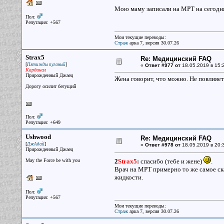
Мою маму записали на МРТ на сегодня, 
Пол:
Репутация: +567
Мои текущие переводы:
Страж
арка 7, версия 30.07.26
Strax5
Re: Медицинский FAQ
[
]
Пятижды пуганый
«
Ответ #977 от
18.05.2019 в 15:
Кардинал
Прирожденный Джаец
Жена говорит, что можно. Не повлияет
Дорогу осилит бегущий
Пол:
Репутация: +649
Ushwood
Re: Медицинский FAQ
[
]
ДжАдай
«
Ответ #978 от
18.05.2019 в 20:
Прирожденный Джаец
May the Force be with you
2
Strax5
:
спасибо (тебе и жене)
.
Врач на МРТ примерно то же самое ска
жидкости.
Пол:
Репутация: +567
Мои текущие переводы:
Страж
арка 7, версия 30.07.26