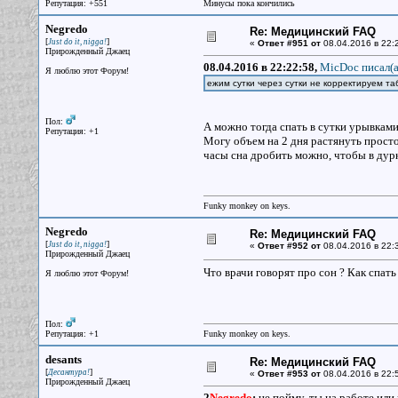
Репутация: +551
Минусы пока кончились
Negredo
Re: Медицинский FAQ
[
]
Just do it, nigga!
«
Ответ #951 от
08.04.2016 в 22:
Прирожденный Джаец
08.04.2016 в 22:22:58,
MicDoc писал(a
Я люблю этот Форум!
ежим сутки через сутки не корректируем та
Пол:
А можно тогда спать в сутки урывками 
Репутация: +1
Могу объем на 2 дня растянуть просто
часы сна дробить можно, чтобы в дурк
Funky monkey on keys.
Negredo
Re: Медицинский FAQ
[
]
Just do it, nigga!
«
Ответ #952 от
08.04.2016 в 22:
Прирожденный Джаец
Что врачи говорят про сон ? Как спать
Я люблю этот Форум!
Пол:
Репутация: +1
Funky monkey on keys.
desants
Re: Медицинский FAQ
[
]
Десантура!
«
Ответ #953 от
08.04.2016 в 22:
Прирожденный Джаец
2
Negredo
:
не пойму, ты на работе или