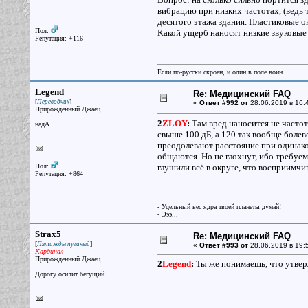
вибрацию при низких частотах, (ведь 
десятого этажа здания. Пластиковые о
Пол:
Какой ущерб наносят низкие звуковые
Репутация: +116
Если по-русски скроен, и один в поле воин
Legend
Re: Медицинский FAQ
[
]
Переводчик
«
Ответ #992 от
28.06.2019 в 16:
Прирожденный Джаец
2
ZLOY
:
Там вред наносится не часто
надА
свыше 100 дБ, а 120 так вообще болево
преодолевают расстояние при одинако
общаются. Но не глохнут, ибо требуем
Пол:
глушили всё в округе, что восприимчив
Репутация: +864
- Удельный вес ядра твоей планеты думай!
- Эээ...
Strax5
Re: Медицинский FAQ
[
]
Пятижды пуганый
«
Ответ #993 от
28.06.2019 в 19:
Кардинал
Прирожденный Джаец
2
Legend
:
Ты же понимаешь, что утверж
Дорогу осилит бегущий