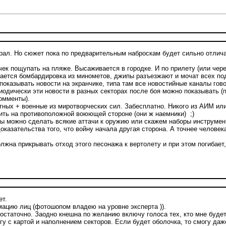
грал. Но сюжет пока по предварительным наброскам будет сильно отлича
ек пощупать на пляже. Высаживается в городке. И по прилету (или чере
инается бомбардировка из минометов, джипы разъезжают и мочат всех по
оказывать новости на экранчике, типа там все новостийные каналы гово
иодически эти новости в разных секторах после боя можно показывать (п
омменты).
тных + военные из миротворческих сил. Забесплатно. Никого из АИМ ил
тить на противоположной воюющей стороне (они ж наемники) ;)
ты можно сделать всякие аттачи к оружию или скажем наборы инструмент
доказательства того, что войну начала другая сторона. А точнее челове
лжна прикрывать отход этого песонажа к вертолету и при этом погибает
ет.
мацию лиц (фотошопом владею на уровне эксперта )).
остаточно. Заодно кнешна по желанию включу голоса тех, кто мне будет
гу с картой и наполнением секторов. Если будет оболочка, то смогу да