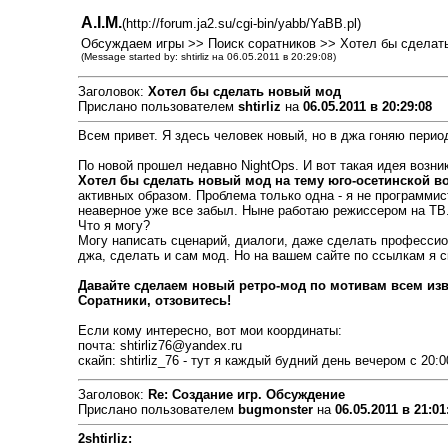
A.I.M.
(http://forum.ja2.su/cgi-bin/yabb/YaBB.pl)
Обсуждаем игры >> Поиск соратников >> Хотел бы сделат
(Message started by: shtirliz на 06.05.2011 в 20:29:08)
Заголовок:
Хотел бы сделать новый мод
Прислано пользователем
shtirliz
на
06.05.2011 в 20:29:08
Всем привет. Я здесь человек новый, но в джа гоняю перио
По новой прошел недавно NightOps. И вот такая идея возник
Хотел бы сделать новый мод на тему юго-осетинской во
активных образом. Проблема только одна - я не программис
неаверное уже все забыл. Ныне работаю режиссером на ТВ
Что я могу?
Могу написать сценарий, диалоги, даже сделать профессио
джа, сделать и сам мод. Но на вашем сайте по ссылкам я ск
Давайте сделаем новый ретро-мод по мотивам всем из
Соратники, отзовитесь!
Если кому интересно, вот мои координаты:
почта: shtirliz76@yandex.ru
скайп: shtirliz_76 - тут я каждый будний день вечером с 20:0
Заголовок:
Re: Создание игр. Обсуждение
Прислано пользователем
bugmonster
на
06.05.2011 в 21:01
2shtirliz: