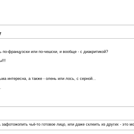
7
ь по-французски или по-чешски, и вообще - с диакритикой?
!!!
а интересна, а также - олень или лось, с серной...
.
А зафотожопить чьё-то готовое лицо, или даже склеить из других - это мо