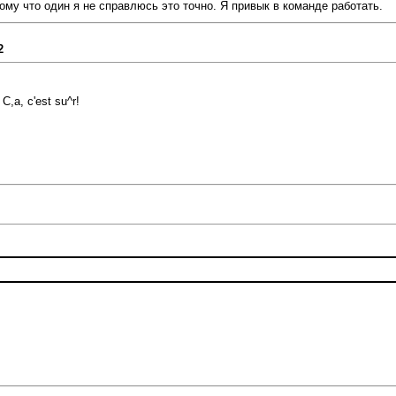
му что один я не справлюсь это точно. Я привык в команде работать.
2
C,a, c'est su^r!