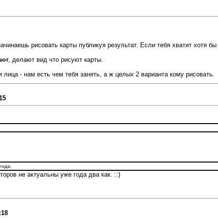
чинаешь рисовать карты публикуя результат. Если тебя хватит хотя бы
ают
, делают вид что рисуют карты.
лица - нам есть чем тебя занять, а ж целых 2 варианта кому рисовать.
15
года.
оров не актуальны уже года два как. ::)
:18