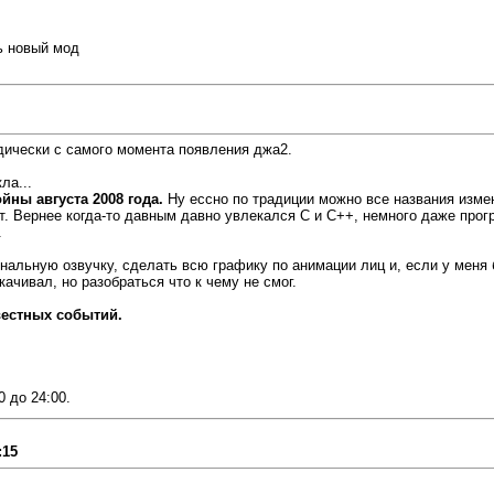
ь новый мод
дически с самого момента появления джа2.
ла...
йны августа 2008 года.
Ну ессно по традиции можно все названия изме
т. Вернее когда-то давным давно увлекался С и С++, немного даже прог
.
нальную озвучку, сделать всю графику по анимации лиц и, если у меня 
ачивал, но разобраться что к чему не смог.
вестных событий.
0 до 24:00.
:15