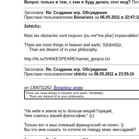
Вопрос только в том, с кем я буду делать этот мод?
Пото
Заголовок:
Re: Создание игр. Обсуждение
Прислано пользователем
Bonarienz
на
06.05.2011 в 22:47:3
2shtirliz:
Mais les obstacles sont toujours (ou me^me plus) impassables! 
There are more things in heaven and earth, S(h)tirli(t)z,
Than are dreamt of in your philosophy.
http://lib.ru/SHAKESPEARE/hamlet_goracio.txt
Заголовок:
Re: Создание игр. Обсуждение
Прислано пользователем
shtirliz
на
06.05.2011 в 23:55:16
on 1304711252,
Bonarienz wrote
:
There are more things in heaven and earth, S(h)tirli(t)z,
Than are dreamt of in your philosophy.
"На небе и земле есть больше вещей Гораций,
Чем снилось вашей философии." (с)
Только вот я ваш ломаный французский не понял. ))
Вы что мне сказать то хотели по поводу моих мессаджей?