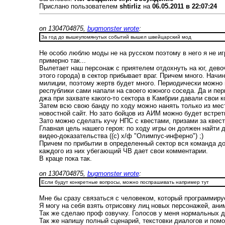
Прислано пользователем
shtirliz
на
06.05.2011 в 22:07:24
on 1304704875,
bugmonster wrote
:
За год до вышеупомянутых событий вышел швейцарский мод
Не особо люблю моды не на русском поэтому в него я не и
примерно так...
Вылетает наш персонаж с приятелем отдохнуть на юг, девоч
этого города) в сектор прибывает враг. Причем много. Нач
милиции, поэтому жертв будет много. Периодически можно п
республики сами напали на своего южного соседа. Да и пер
джа при захвате какого-то сектора в Камбрии давали свои к
Затем всю свою банду по ходу можно нанять только из мес
новостной сайт. Но зато бойцов из АИМ можно будет встре
Зато можно сделать кучу НПС с квестами, призами за квес
Главная цель нашего героя: по ходу игры он должен найти 
видео-доказательства ((с) х/ф "Олимпус-инферно") ;)
Причем по прибытии в определенный сектор вся команда до
каждого из них убегающий ЧВ дает свои комментарии.
В краце пока так.
on 1304704875,
bugmonster wrote
:
Если будут конкретные вопросы, можно поспрашивать например тут
Мне бы сразу связаться с человеком, который программиру
Я могу на себя взять отрисовку лиц новых персонажей, ани
Так же сделаю проф озвучку. Голосов у меня нормальных д
Так же напишу полный сценарий, текстовки диалогов и помо