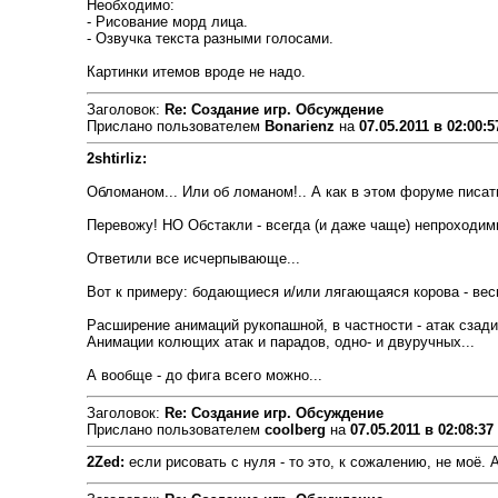
Необходимо:
- Рисование морд лица.
- Озвучка текста разными голосами.
Картинки итемов вроде не надо.
Заголовок:
Re: Создание игр. Обсуждение
Прислано пользователем
Bonarienz
на
07.05.2011 в 02:00:5
2shtirliz:
Обломаном... Или об ломаном!.. А как в этом форуме писат
Перевожу! НО Обстакли - всегда (и даже чаще) непроходимы
Ответили все исчерпывающе...
Вот к примеру: бодающиеся и/или лягающаяся корова - весьм
Расширение анимаций рукопашной, в частности - атак сзади
Анимации колющих атак и парадов, одно- и двуручных...
А вообще - до фига всего можно...
Заголовок:
Re: Создание игр. Обсуждение
Прислано пользователем
coolberg
на
07.05.2011 в 02:08:37
2Zed:
если рисовать с нуля - то это, к сожалению, не моё. 