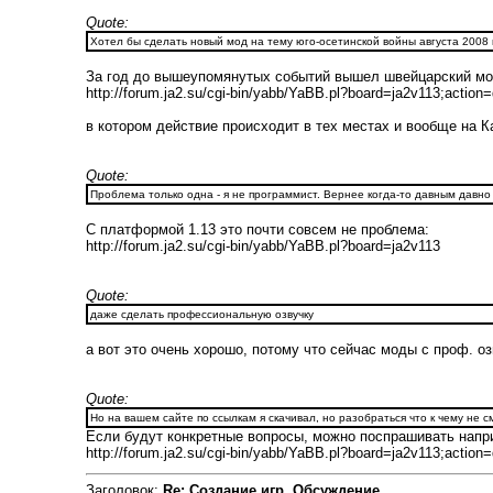
Quote:
Хотел бы сделать новый мод на тему юго-осетинской войны августа 2008 
За год до вышеупомянутых событий вышел швейцарский мо
http://forum.ja2.su/cgi-bin/yabb/YaBB.pl?board=ja2v113;actio
в котором действие происходит в тех местах и вообще на Ка
Quote:
Проблема только одна - я не программист. Вернее когда-то давным давно
С платформой 1.13 это почти совсем не проблема:
http://forum.ja2.su/cgi-bin/yabb/YaBB.pl?board=ja2v113
Quote:
даже сделать профессиональную озвучку
а вот это очень хорошо, потому что сейчас моды с проф. оз
Quote:
Но на вашем сайте по ссылкам я скачивал, но разобраться что к чему не см
Если будут конкретные вопросы, можно поспрашивать напри
http://forum.ja2.su/cgi-bin/yabb/YaBB.pl?board=ja2v113;actio
Заголовок:
Re: Создание игр. Обсуждение