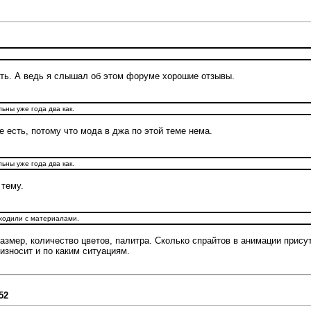
зать. А ведь я слышал об этом форуме хорошие отзывы.
ьны уже года два как.
 есть, потому что мода в джа по этой теме нема.
ьны уже года два как.
 тему.
иходили с материалами.
размер, количество цветов, палитра. Сколько спрайтов в анимации прису
износит и по каким ситуациям.
52