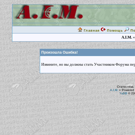
Главная
Помощь
П
A.I.M.
«
Произошла Ошибка!
Извините, но вы должны стать Участником Форума пере
Статистика.
A.I.M.
»
Powered 
YaBB
© 200