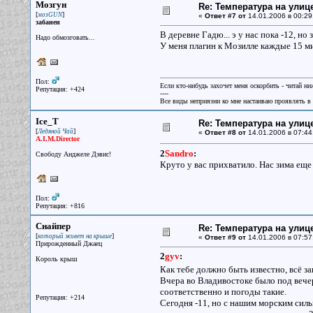
Мозгун
Re: Температура на улиц
[
]
мозGUN
«
Ответ #7 от
14.01.2006 в 00:29
забанен
В деревне Гадю... э у нас пока -12, но
Надо обмозговать...
У меня плагин к Мозилле каждые 15 ми
Пол:
Если кто-нибудь захочет меня оскорбить - читай ни
Репутация: +424
----
Все виды неприязни ко мне настаиваю проявлять в 
Ice_T
Re: Температура на улиц
[
]
Ледяной Чай
«
Ответ #8 от
14.01.2006 в 07:44
A.I.M.Director
2
Sandro
:
Свободу Анджеле Дэвис!
Круто у вас прихватило. Нас зима еще
Пол:
Репутация: +816
Снайпер
Re: Температура на улиц
[
]
который живет на крыше
«
Ответ #9 от
14.01.2006 в 07:57
Прирожденный Джаец
2
gyv
:
Король крыш
Как тебе должно быть известно, всё з
Вчера во Владивостоке было под вечер 
соответственно и погоды такие.
Репутация: +214
Сегодня -11, но с нашим морским силь