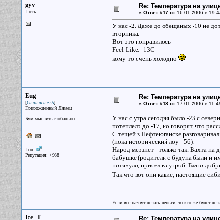
gyv
Re: Температура на улиц
Гость
«
Ответ #17 от
16.01.2006 в 19:4
У нас -2. Даже до обещаных -10 не до
вторника.
Вот это понравилось
Feel-Like: -13C
кому-то очень холодно
Eug
Re: Температура на улиц
[
]
СтатистегЪ
«
Ответ #18 от
17.01.2006 в 11:4
Прирожденный Джаец
У нас с утра сегодня было -23 с север
Бум мыслить глобально...
потеплело до -17, но говорят, что расс
С тещей в Нефтеюганске разговаривал.
(пока исторический лоу - 56).
Народ мерзнет - только так. Вахта на 
Пол:
Репутация: +938
бабушке (родители с будуна были и им
потянуло, присел в сугроб. Благо добр
Так что вот они какие, настоящие си
Если все начнут делать деньги, то кто же будет дела
Ice_T
Re: Температура на улиц