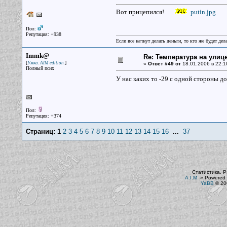
Вот прицепился!
putin.jpg
Пол:
Репутация: +938
Если все начнут делать деньги, то кто же будет дела
Immk@
Re: Температура на улиц
[
]
Умка. AIM edition.
«
Ответ #49 от
18.01.2006 в 22:1
Полный псих
У нас каких то -29 с одной стороны до
Пол:
Репутация: +374
Страниц:
1
2
3
4
5
6
7
8
9
10
11
12
13
14
15
16
...
37
Статистика. Р
A.I.M.
»
Powered 
YaBB
© 200