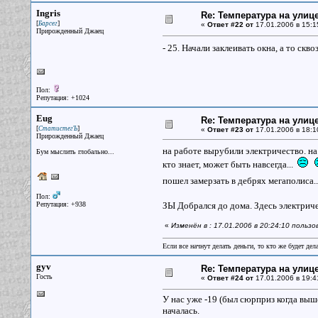
Ingris
Re: Температура на улиц
[
]
Барсег
«
Ответ #22 от
17.01.2006 в 15:1
Прирожденный Джаец
- 25. Начали заклеивать окна, а то скв
Пол:
Репутация: +1024
Eug
Re: Температура на улиц
[
]
СтатистегЪ
«
Ответ #23 от
17.01.2006 в 18:1
Прирожденный Джаец
на работе вырубили электричество. на
Бум мыслить глобально...
кто знает, может быть навсегда...
пошел замерзать в дебрях мегаполиса..
Пол:
Репутация: +938
ЗЫ Добрался до дома. Здесь электрич
«
Изменён в : 17.01.2006 в 20:24:10 польз
Если все начнут делать деньги, то кто же будет дела
gyv
Re: Температура на улиц
Гость
«
Ответ #24 от
17.01.2006 в 19:4
У нас уже -19 (был сюрприз когда выше
началась.