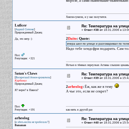
морозе, а сами пьяненькие-пьяненькие
Хмели-сумели, и у нас получится.
Luficer
Re: Температура на улиц
[
]
Аццкий Сотона
«
Ответ #38 от
18.01.2006 в 13:0
Прирожденный Джаец
2
Daito
:
Quote:
Да, это негр :)
вчера шел по улице и разговаривал по тел
Надо тебе хендсфри подарить. Сам тол
Пол:
Репутация: +321
Ночью в тёмных переулках Астаны слышно цокань
Satan`s Claws
Re: Температура на улиц
[
]
Воскресший демон-хранитель
«
Ответ #39 от
18.01.2006 в 15:4
Кардинал
Прирожденный Джаец
2
arheolog
:
Ёж, как же в тему
Я? верю? в Пакоса?
А чье это, если не секрет?
Пол:
Репутация: +191
как-нить в другой раз
arheolog
Re: Температура на улиц
[
]
а здесь кости не пробегали?
«
Ответ #40 от
18.01.2006 в 15:5
Bananan