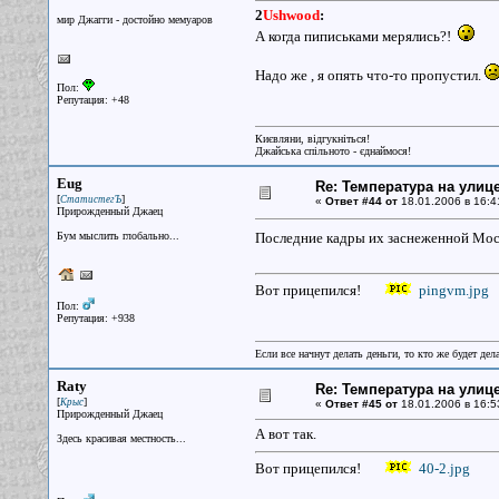
2
Ushwood
:
мир Джагги - достойно мемуаров
А когда пиписьками мерялись?!
Надо же , я опять что-то пропустил.
Пол:
Репутация: +48
Києвляни, відгукніться!
Джайська спільното - єднаймося!
Eug
Re: Температура на улиц
[
]
СтатистегЪ
«
Ответ #44 от
18.01.2006 в 16:4
Прирожденный Джаец
Бум мыслить глобально...
Последние кадры их заснеженной Мо
Вот прицепился!
pingvm.jpg
Пол:
Репутация: +938
Если все начнут делать деньги, то кто же будет дела
Raty
Re: Температура на улиц
[
]
Крыс
«
Ответ #45 от
18.01.2006 в 16:5
Прирожденный Джаец
А вот так.
Здесь красивая местность...
Вот прицепился!
40-2.jpg