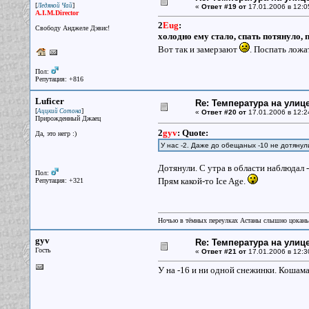
[
]
Ледяной Чай
«
Ответ #19 от
17.01.2006 в 12:0
A.I.M.Director
2
Eug
:
Свободу Анджеле Дэвис!
холодно ему стало, спать потянуло, 
Вот так и замерзают
. Поспать ложа
Пол:
Репутация: +816
Luficer
Re: Температура на улиц
[
]
Аццкий Сотона
«
Ответ #20 от
17.01.2006 в 12:2
Прирожденный Джаец
2
gyv
:
Quote:
Да, это негр :)
У нас -2. Даже до обещаных -10 не дотянул
Дотянули. С утра в области наблюдал 
Пол:
Прям какой-то Ice Age.
Репутация: +321
Ночью в тёмных переулках Астаны слышно цокань
gyv
Re: Температура на улиц
Гость
«
Ответ #21 от
17.01.2006 в 12:3
У на -16 и ни одной снежинки. Кошама