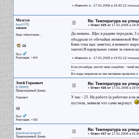
«
Изменён в : 17.01.2006 в 19:42:12 польз
Мозгун
Re: Температура на улиц
[
]
мозGUN
«
Ответ #25 от
17.01.2006 в 19:4
забанен
Да намана...Щас в радиве передали, 3 
Надо обмозговать...
ободрали от обечайки люминевой.Фигн
Блин тока щас заметил, в комнате жар
хватит.И караульные синие за окном ш
Пол:
Репутация: +424
«
Изменён в : 17.01.2006 в 19:51:12 польз
Если кто-нибудь захочет меня оскорбить - читай ни
----
Все виды неприязни ко мне настаиваю проявлять в 
Змей Горыныч
Re: Температура на улиц
[
]
СЛИМП
«
Ответ #26 от
17.01.2006 в 20:0
Прирожденный Джаец
У нас - 25. На работе (а работаю я на 
Горыныч
пустила, заявили что сами мерзнут.
Пол:
Репутация: +183
istr
Re: Температура на улиц
[
]
Джайский ястреб
«
Ответ #27 от
17.01.2006 в 21:4
Прирожденный Джаец