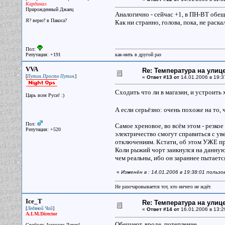
Кардинал
Прирожденный Джаец
Аналогично - сейчас +1, в ПН-ВТ обещ
Я? верю? в Пакоса?
Как ни странно, голова, пока, не раск
Пол:
Репутация: +191
как-нить в другой раз
VVA
Re: Температура на улиц
[
]
Путин. Просто Путин.
«
Ответ #13 от
14.01.2006 в 19:3
Сходить что ли в магазин, и устроить
Царь всея Руси! :)
А если серьёзно: очень похоже на то, 
Пол:
Самое хреновое, во всём этом - резко
Репутация: +520
электричество смогут справиться с ув
отключениям. Кстати, об этом УЖЕ пр
Коли рыжий чорт заикнулся на данную 
чем реальны, ибо он зараннее пытаетс
«
Изменён в : 14.01.2006 в 19:38:01 польз
Не разочаровывается тот, кто ничего не ждёт.
Ice_T
Re: Температура на улиц
[
]
Ледяной Чай
«
Ответ #14 от
16.01.2006 в 13:2
A.I.M.Director
Обещают, вроде, потепление.
Свободу Анджеле Дэвис!