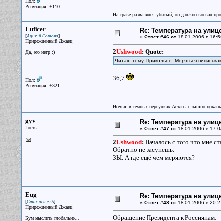
Пол:
Репутация: +110
На траве развалился убитый, он должно воевал прот
Luficer
Re: Температура на улиц
[
]
Аццкий Сотона
«
Ответ #46 от
18.01.2006 в 16:5
Прирожденный Джаец
2
Ushwood
:
Quote:
Да, это негр :)
Читаю тему. Прикольно. Меряться пиписька
36,7
Пол:
Репутация: +321
Ночью в тёмных переулках Астаны слышно цокань
gyv
Re: Температура на улиц
Гость
«
Ответ #47 от
18.01.2006 в 17:0
2
Ushwood
:
Началось с того что мне ст
Обратно не засунешь.
ЗЫ. А где ещё чем меряются?
Eug
Re: Температура на улиц
[
]
СтатистегЪ
«
Ответ #48 от
18.01.2006 в 20:2
Прирожденный Джаец
Обращение Президента к Россиянам:
Бум мыслить глобально...