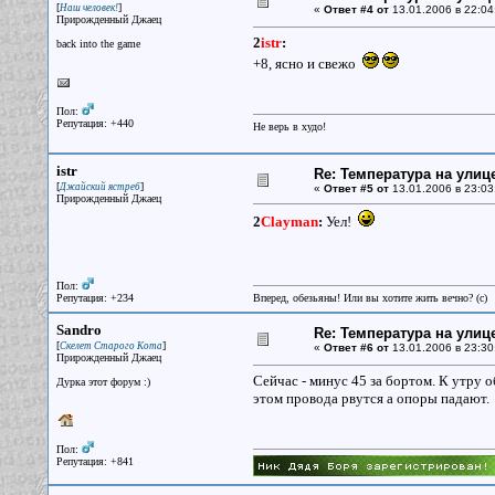
[
]
Наш человек!
«
Ответ #4 от
13.01.2006 в 22:04
Прирожденный Джаец
2
istr
:
back into the game
+8, ясно и свежо
Пол:
Репутация: +440
Не верь в худо!
istr
Re: Температура на улиц
[
]
Джайский ястреб
«
Ответ #5 от
13.01.2006 в 23:03
Прирожденный Джаец
2
Clayman
:
Уел!
Пол:
Репутация: +234
Вперед, обезьяны! Или вы хотите жить вечно? (c)
Sandro
Re: Температура на улиц
[
]
Скелет Старого Кота
«
Ответ #6 от
13.01.2006 в 23:30
Прирожденный Джаец
Сейчас - минус 45 за бортом. К утру 
Дурка этот форум :)
этом провода рвутся а опоры падают.
Пол:
Репутация: +841