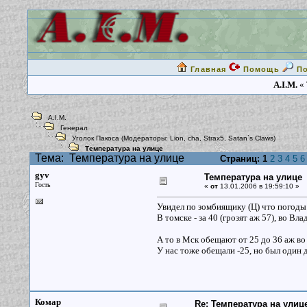
Главная
Помощь
П
A.I.M.
« 
A.I.M.
Генерал
Уголок Пакоса
(Модераторы:
Lion
,
cha
,
Strax5
,
Satan`s Claws
)
Температура на улице
Тема:
Температура на улице
Страниц:
1
2
3
4
5
6
gyv
Температура на улице
Гость
«
от
13.01.2006 в 19:59:10 »
Увидел по зомбиящику (Ц) что погоды
В томске - за 40 (грозят аж 57), во Вл
А то в Мск обещают от 25 до 36 аж во 
У нас тоже обещали -25, но был один д
Комар
Re: Температура на улиц