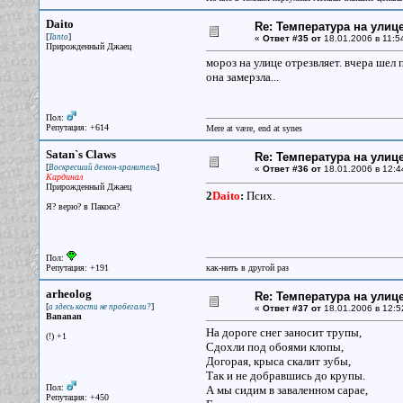
Daito
Re: Температура на улиц
[
]
Tanto
«
Ответ #35 от
18.01.2006 в 11:5
Прирожденный Джаец
мороз на улице отрезвляет. вчера шел п
она замерзла...
Пол:
Репутация: +614
Mere at være, end at synes
Satan`s Claws
Re: Температура на улиц
[
]
Воскресший демон-хранитель
«
Ответ #36 от
18.01.2006 в 12:4
Кардинал
Прирожденный Джаец
2
Daito
:
Псих.
Я? верю? в Пакоса?
Пол:
Репутация: +191
как-нить в другой раз
arheolog
Re: Температура на улиц
[
]
а здесь кости не пробегали?
«
Ответ #37 от
18.01.2006 в 12:5
Bananan
На дороге снег заносит трупы,
(!) +1
Сдохли под обоями клопы,
Догорая, крыса скалит зубы,
Так и не добравшись до крупы.
Пол:
А мы сидим в заваленном сарае,
Репутация: +450