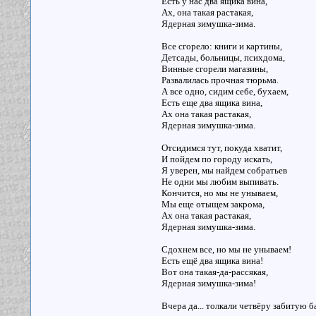
Есть у нас два ящика вина,
Ах, она такая растакая,
Ядерная зимушка-зима.
Все сгорело: книги и картины,
Детсады, больницы, психдома,
Винные сгорели магазины,
Развалилась прочная тюрьма.
А все одно, сидим себе, бухаем,
Есть еще два ящика вина,
Ах она такая растакая,
Ядерная зимушка-зима.
Отсидимся тут, покуда хватит,
И пойдем по городу искать,
Я уверен, мы найдем собратьев
Не одни мы любим выпивать.
Кончится, но мы не унываем,
Мы еще отыщем закрома,
Ах она такая растакая,
Ядерная зимушка-зима.
Сдохнем все, но мы не унываем!
Есть ещё два ящика вина!
Вот она такая-да-рассякая,
Ядерная зимушка-зима!
Вчера да... толкали четвёру забитую б