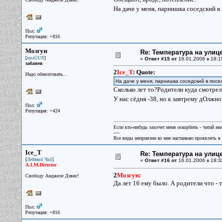
На даче у меня, парнишка соседский в
Пол:
Репутация: +816
Мозгун
Re: Температура на улиц
[
]
мозGUN
«
Ответ #15 от
16.01.2006 в 18:1
забанен
2
Ice_T
:
Quote:
Надо обмозговать...
На даче у меня, парнишка соседский в посе
Сколько лет то?Родители куда смотрел
У нас сёдня -38, но к завтрему дОлжн
Пол:
Репутация: +424
Если кто-нибудь захочет меня оскорбить - читай ни
----
Все виды неприязни ко мне настаиваю проявлять в 
Ice_T
Re: Температура на улиц
[
]
Ледяной Чай
«
Ответ #16 от
16.01.2006 в 18:3
A.I.M.Director
2
Мозгун
:
Свободу Анджеле Дэвис!
Да лет 16 ему было. А родители что - 
Пол:
Репутация: +816