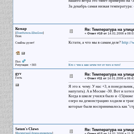
нашего ветра это тянет примерно на -3
За декабрь самая низкая температура: 
Комар
Re: Температура на улиц
[
]
Поведитель Шмайлов
«
Ответ #10 от
14.01.2006 в 08:0
Псих
Кстати, а что мы в самам деле?
http://
Смайлы рулят!
Пол:
Репутация: +303
Кто с чем к нам зачем тот от того и того!
gyv
Re: Температура на улиц
Гость
«
Ответ #11 от
14.01.2006 в 08:4
Я это к чему. У нас +3, в понедельник 
напугать). А в Москве -30. Вот и хотел
Когда в школе учился было и -15(ниже 
озеро на демонстрацию ходили и тракто
которые были воспринималось как "с
Satan`s Claws
Re: Температура на улиц
[
]
Воскресший демон-хранитель
«
Ответ #12 от
14.01.2006 в 11:3