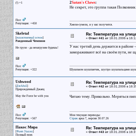
2
Satan`s Claws
:
(!) +1
Не секрет, это группа такая Полковни
Пол:
Репутация: +450
Хмели-сумели, и у нас получится.
Skeletal
Re: Температура на улиц
[
]
таинственный остов
«
Ответ #41 от
18.01.2006 в 16:1
Рандомный Чемпион
У нас третий день держится в районе 
Не грузи - да незагрузим будешь!
замораживают всё на своём пути, не 
Пол:
Репутация: +322
Шушпасен шушпанчик, шустро шушпальцами шу
Ushwood
Re: Температура на улиц
[
]
ДжАдай
«
Ответ #42 от
18.01.2006 в 16:3
Прирожденный Джаец
May the Force be with you
Читаю тему. Прикольно. Меряться пипи
Пол:
Мои текущие переводы:
Репутация: +567
Страж
арка 7, версия 30.07.26
Пакос Мира
Re: Температура на улиц
[
]
Финт Ушами
«
Ответ #43 от
18.01.2006 в 16:3
Полный псих