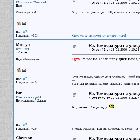
[
]
Поведитель Шмайлов
«
Ответ #1 от
13.01.2006 в 20:19
Псих
А у нас на улице до -10, и мы от холо
Смайлы рулят!
Пол:
Репутация: +303
Кто с чем к нам зачем тот от того и того!
Мозгун
Re: Температура на улиц
[
]
мозGUN
«
Ответ #2 от
13.01.2006 в 20:23
забанен
2
gyv
:
У нас на Урале пару дней назад 
Надо обмозговать...
Если кто-нибудь захочет меня оскорбить - читай ни
Пол:
----
Репутация: +424
Все виды неприязни ко мне настаиваю проявлять в 
istr
Re: Температура на улиц
[
]
Джайский ястреб
«
Ответ #3 от
13.01.2006 в 21:14
Прирожденный Джаец
А у меня +2 и дождь
Пол:
Репутация: +234
Вперед, обезьяны! Или вы хотите жить вечно? (c)
Clayman
Re: Температура на улиц