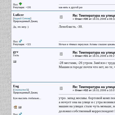
Пол:
Репутация: +191
как-нить в другой раз
Luficer
Re: Температура на улиц
[
]
Аццкий Сотона
«
Ответ #30 от
18.01.2006 в 08:3
Прирожденный Джаец
Ленобласть. -30.
Да, это негр :)
Пол:
Репутация: +321
Ночью в тёмных переулках Астаны слышно цокань
gyv
Re: Температура на улиц
Гость
«
Ответ #31 от
18.01.2006 в 09:2
-28 местами, -26 утром. Завёлся с тру
Машин в городе почти что нет, но те, 
Eug
Re: Температура на улиц
[
]
СтатистегЪ
«
Ответ #32 от
18.01.2006 в 10:0
Прирожденный Джаец
утро. запад москвы. бортовой комп пок
Бум мыслить глобально...
а ночует она на улице и с утра возник
машин на улицах стало чуть меньше, н
доложил собственный корреспондент
Пол: