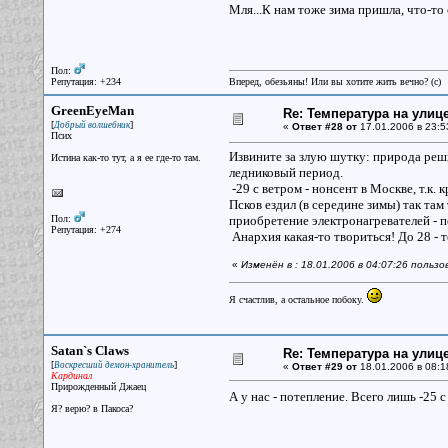
Мля...К нам тоже зима пришла, что-то 
Пол:
Репутация: +234
Вперед, обезьяны! Или вы хотите жить вечно? (c)
GreenEyeMan
Re: Температура на улиц
[
]
Добрый волшебник
«
Ответ #28 от
17.01.2006 в 23:5
Псих
Извините за злую шутку: природа реши
Истина как-то тут, а я ее где-то там.
ледниковый период.
-29 с ветром - нонсент в Москве, т.к.
Псков ездил (в середине зимы) так там
Пол:
приобретение электронагревателей - п
Репутация: +274
Анархия какая-то твориться! До 28 - 
«
Изменён в : 18.01.2006 в 04:07:26 польз
Я счастлив, а остальное побоку.
Satan`s Claws
Re: Температура на улиц
[
]
Воскресший демон-хранитель
«
Ответ #29 от
18.01.2006 в 08:1
Кардинал
Прирожденный Джаец
А у нас - потепление. Всего лишь -25 
Я? верю? в Пакоса?