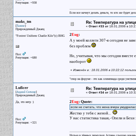
Репутация: +938
Если все начнут делать деньги, то кто же будет дела
maks_tm
Re: Температура на улиц
[
]
Тьмакс
«
Ответ #33 от
18.01.2006 в 10:2
Прирожденный Джаец
2
Eug
:
"Foxtrot Uniform Charlie Kilo"(с) BHG
А у моей коллеги 307-я сегодня не зав
без проблем
Пол:
Но, учитывая, что мы сегодня вместе 
Репутация: +680
наоборот
«
Изменён в : 18.01.2006 в 10:22:12 польз
"спор на форуме - это как олимпиада среди умствен
Luficer
Re: Температура на улиц
[
]
Аццкий Сотона
«
Ответ #34 от
18.01.2006 в 10:3
Прирожденный Джаец
2
Eug
:
Quote:
Да, это негр :)
если не считать, что жена вчера умудрилас
Жестко у тебя с женой...
У нас статистика такая,- Опели и Бехи 
Пол:
Репутация: +321
Ночью в тёмных переулках Астаны слышно цокань