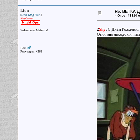
Lion
Re: ВЕТКА 
[
]
Lion. King Lion.
«
Ответ #3310 о
Кардинал
2
Shy
:
С Днём Рождения!
Welcome to Metavira!
Отличны находок и чист
Пол:
Репутация: +363