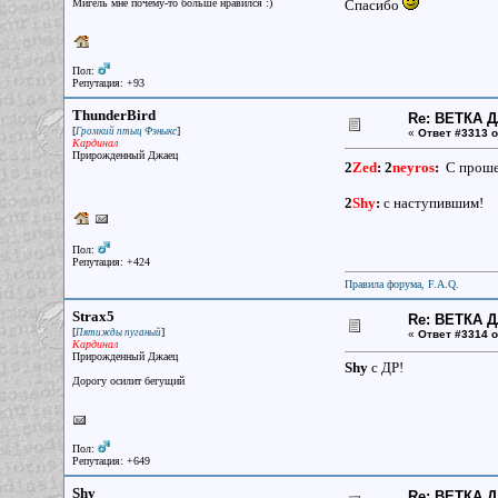
Мигель мне почему-то больше нравился :)
Спасибо
Пол:
Репутация: +93
ThunderBird
Re: ВЕТКА 
[
]
Громкий птыц Фэныкс
«
Ответ #3313 о
Кардинал
Прирожденный Джаец
2
Zed
:
2
neyros
:
С прош
2
Shy
:
с наступившим!
Пол:
Репутация: +424
Правила форума, F.A.Q.
Strax5
Re: ВЕТКА 
[
]
Пятижды пуганый
«
Ответ #3314 о
Кардинал
Прирожденный Джаец
Shy
c ДР!
Дорогу осилит бегущий
Пол:
Репутация: +649
Shy
Re: ВЕТКА 