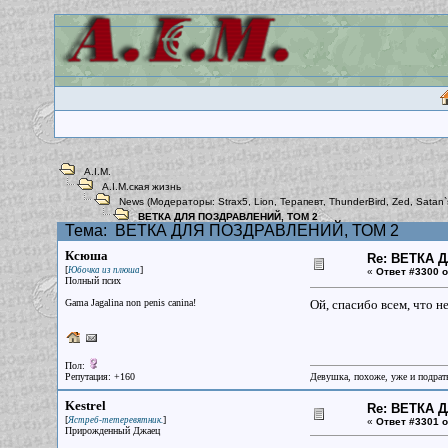
A.I.M.
A.I.M.ская жизнь
News
(Модераторы:
Strax5
,
Lion
,
Терапевт
,
ThunderBird
,
Zed
,
Satan`
ВЕТКА ДЛЯ ПОЗДРАВЛЕНИЙ, ТОМ 2
Тема:
ВЕТКА ДЛЯ ПОЗДРАВЛЕНИЙ, ТОМ 2
Ксюша
Re: ВЕТКА 
[
]
Юбочка из плюша
«
Ответ #3300 о
Полный псих
Gama Jagalina non penis canina!
Ой, спасибо всем, что н
Пол:
Репутация: +160
Девушка, похоже, уже и подрать
Kestrel
Re: ВЕТКА 
[
]
Ястреб-тетеревятник.
«
Ответ #3301 о
Прирожденный Джаец