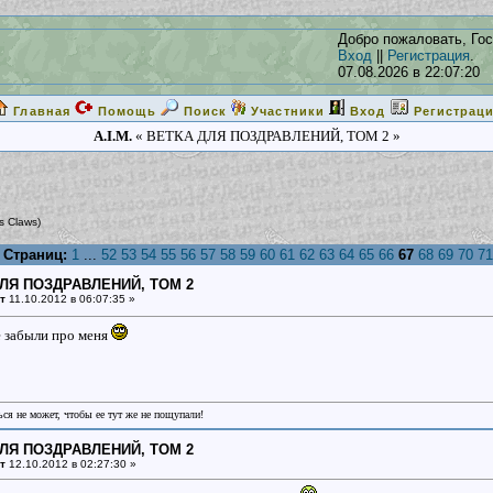
Добро пожаловать, Гос
Вход
||
Регистрация
.
07.08.2026 в 22:07:20
Главная
Помощь
Поиск
Участники
Вход
Регистрац
A.I.M.
« ВЕТКА ДЛЯ ПОЗДРАВЛЕНИЙ, ТОМ 2 »
s Claws
)
Страниц:
1
...
52
53
54
55
56
57
58
59
60
61
62
63
64
65
66
67
68
69
70
71
ДЛЯ ПОЗДРАВЛЕНИЙ, ТОМ 2
т
11.10.2012 в 06:07:35 »
е забыли про меня
ся не может, чтобы ее тут же не пощупали!
ДЛЯ ПОЗДРАВЛЕНИЙ, ТОМ 2
т
12.10.2012 в 02:27:30 »