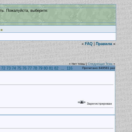
ть. Пожалуйста, выберите:
ия
«
FAQ
|
Правила
»
« Нет темы |
Следующая Тема
»
72
73
74
75
76
77
78
79
80
81
82
...
116
Прочитано 849581 раз
Зарегистрирован