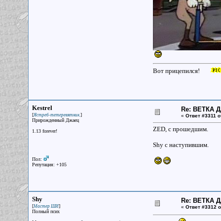
Вот прицепился!
Kestrel
Re: ВЕТКА 
[
]
Ястреб-тетеревятник.
«
Ответ #3311 о
Прирожденный Джаец
ZED, с прошедшим.
1.13 forever!
Shy с наступившим.
Пол:
Репутация: +105
Shy
Re: ВЕТКА 
[
]
Мастер ШИ
«
Ответ #3312 о
Полный псих