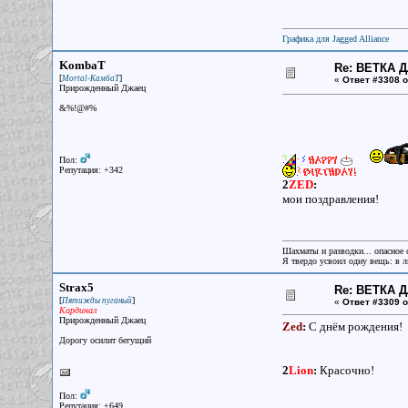
Графика для Jagged Alliance
KombaT
Re: ВЕТКА 
[
]
Mortal-КамбаТ
«
Ответ #3308 о
Прирожденный Джаец
&%!@#%
Пол:
Репутация: +342
2
ZED
:
мои поздравления!
Шахматы и разводки... опасное 
Я твердо усвоил одну вещь: в лю
Strax5
Re: ВЕТКА 
[
]
Пятижды пуганый
«
Ответ #3309 о
Кардинал
Прирожденный Джаец
Zed
:
С днём рождения!
Дорогу осилит бегущий
2
Lion
:
Красочно!
Пол:
Репутация: +649