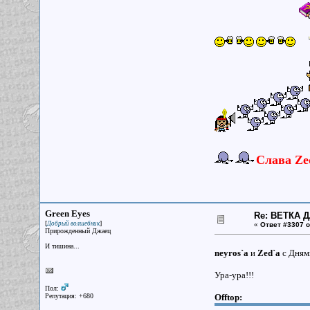
Слава Zed
Green Eyes
Re: ВЕТКА 
[
]
Добрый волшебник
«
Ответ #3307 о
Прирожденный Джаец
И тишина...
neyros`a
и
Zed`a
с Дням
Ура-ура!!!
Пол:
Репутация: +680
Offtop: