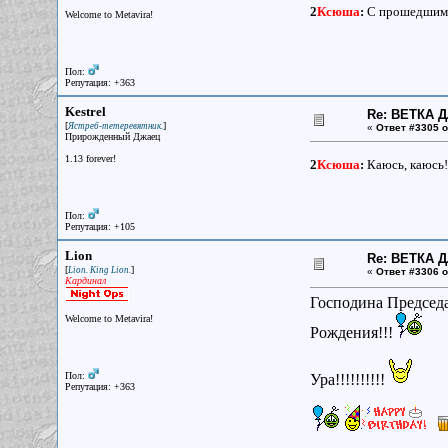
2
Ксюша
:
С прошедшим
Welcome to Metavira!
Пол:
Репутация: +363
Kestrel
Re: ВЕТКА 
[
]
Ястреб-тетеревятник.
«
Ответ #3305 о
Прирожденный Джаец
1.13 forever!
2
Ксюша
:
Каюсь, каюсь
Пол:
Репутация: +105
Lion
Re: ВЕТКА 
[
]
Lion. King Lion.
«
Ответ #3306 о
Кардинал
Господина Председ
Welcome to Metavira!
Рождения!!!
Пол:
Ура!!!!!!!!!!
Репутация: +363