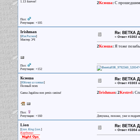
1.13 forever!
2
Ксюша
:
С прошедшим. 
Пол:
Репутация: +105
Irishman
Re: ВЕТКА 
[
]
Изя Рисман
«
Ответ #3302 о
Мистер ЭЧ
2
Ксюша
:
Я тоже позабы
Пол:
Репутация: +152
Ксюша
Re: ВЕТКА 
[
]
Юбочка из плюша
«
Ответ #3303 о
Полный псих
2
Irishman
:
2
Kestrel
:
Спа
Gama Jagalina non penis canina!
Пол:
Репутация: +160
Девушка, похоже, уже и подрать
Lion
Re: ВЕТКА 
[
]
Lion. King Lion.
«
Ответ #3304 о
Кардинал