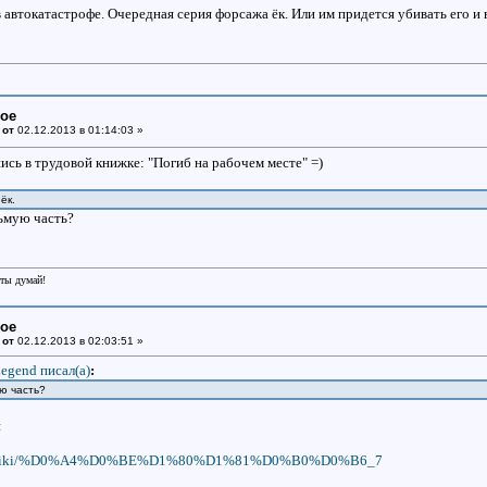
 автокатастрофе. Очередная серия форсажа ёк. Или им придется убивать его и 
ное
 от
02.12.2013 в 01:14:03 »
ись в трудовой книжке: "Погиб на рабочем месте" =)
ёк.
ьмую часть?
еты думай!
ное
 от
02.12.2013 в 02:03:51 »
egend писал(a)
:
ю часть?
и
a.org/wiki/%D0%A4%D0%BE%D1%80%D1%81%D0%B0%D0%B6_7