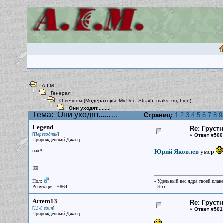
A.I.M.
Генерал
О вечном
(Модераторы:
MicDoc
,
Strax5
,
maks_tm
,
Lion
)
Они уходят..........
Тема:
Они уходят..........
Страниц:
1
2
3
4
5
6
7
8
9
Legend
Re: Груст
[
]
Переводчик
«
Ответ #500
Прирожденный Джаец
надА
Юрий Яковлев
умер
Пол:
- Удельный вес ядра твоей план
Репутация: +864
- Эээ...
Artem13
Re: Груст
[
]
13-й воин
«
Ответ #501
Прирожденный Джаец