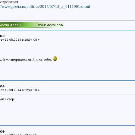
одворская...
://www.gazeta.ru/politics/2014/07/12_a_6111901.shtml
ное
 от
12.08.2014 в 18:04:08 »
акой жизнерадостный и на тебе.
ное
 от
12.08.2014 в 22:41:28 »
к актер...
ное