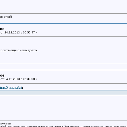
еты думай!
ное
 от
24.12.2013 в 05:55:47 »
носить еще очень долго.
ное
 от
24.12.2013 в 06:33:08 »
trax5 писал(a)
:
сочетание.
бой игре всегда есть соперник и всегда есть жертва. Вся хитрость - вовремя осознать, что ты стал втор