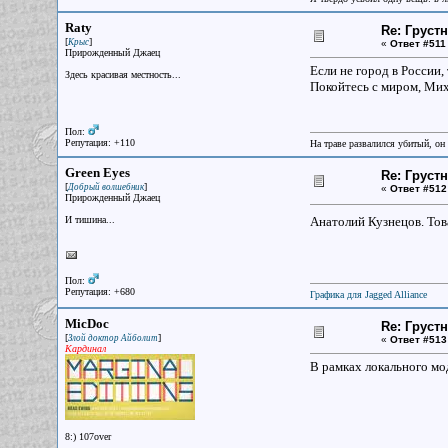
Raty
Re: Груст
[
]
Крыс
«
Ответ #511
Прирожденный Джаец
Если не город в России,
Здесь красивая местность...
Покойтесь с миром, Ми
Пол:
Репутация: +110
На траве развалился убитый, он
Green Eyes
Re: Груст
[
]
Добрый волшебник
«
Ответ #512
Прирожденный Джаец
И тишина...
Анатолий Кузнецов. То
Пол:
Репутация: +680
Графика для Jagged Alliance
MicDoc
Re: Груст
[
]
Злой доктор Айболит
«
Ответ #513
Кардинал
В рамках локального мо
8:) 107over