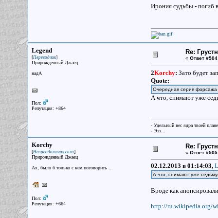
Ирония судьбы - погиб в
Legend
Re: Груст
[
]
Переводчик
«
Ответ #504
Прирожденный Джаец
2
Korchy
:
Зато будет зап
надА
Quote:
Очередная серия форсажа 
А что, снимают уже сед
Пол:
Репутация: +864
- Удельный вес ядра твоей план
- Эээ...
Korchy
Re: Груст
[
]
Непреодолимая сила
«
Ответ #505
Прирожденный Джаец
02.12.2013 в 01:14:03,
L
Ах, было б только с кем поговорить ...
А что, снимают уже седьму
Вроде как анонсировал
Пол:
Репутация: +664
http://ru.wikipedi