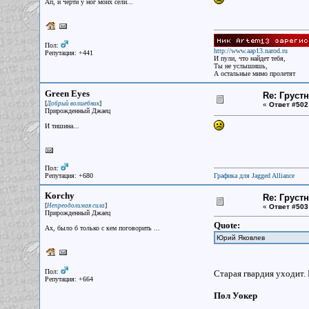
Ап, и черти у ног моих сели...
Пол:
http://www.aap13.narod.ru
Репутация: +441
И пули, что найдет тебя,
Ты не услышишь,
А остальные мимо пролетят
Green Eyes
Re: Груст
[
]
Добрый волшебник
«
Ответ #502
Прирожденный Джаец
И тишина...
Пол:
Репутация: +680
Графика для Jagged Alliance
Korchy
Re: Груст
[
]
Непреодолимая сила
«
Ответ #503
Прирожденный Джаец
Quote:
Ах, было б только с кем поговорить ...
Юрий Яковлев
Пол:
Старая гвардия уходит. 
Репутация: +664
Пол Уокер