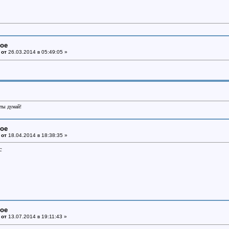
ное
 от
26.03.2014 в 05:49:05 »
еты думай!
ное
 от
18.04.2014 в 18:38:35 »
с
ное
 от
13.07.2014 в 19:11:43 »