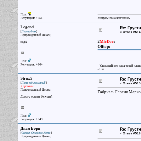
Пол:
Репутация: +551
Минусы пока кончились
Legend
Re: Груст
[
]
Переводчик
«
Ответ #514
Прирожденный Джаец
2
MicDoc
:
надА
Offtop:
Пол:
Репутация: +864
- Удельный вес ядра твоей план
- Эээ...
Strax5
Re: Груст
[
]
Пятижды пуганый
«
Ответ #515
Кардинал
Прирожденный Джаец
Габриэль Гарсия Марке
Дорогу осилит бегущий
Пол:
Репутация: +649
Дядя Боря
Re: Груст
[
]
Скелет Старого Кота
«
Ответ #516
Прирожденный Джаец