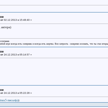
ное
 от
02.12.2013 в 15:48:40 »
 актера)
сочетание.
бой игре всегда есть соперник и всегда есть жертва. Вся хитрость - вовремя осознать, что ты стал втор
ное
 от
24.12.2013 в 05:14:57 »
ное
 от
24.12.2013 в 05:22:28 »
trax5 писал(a)
: