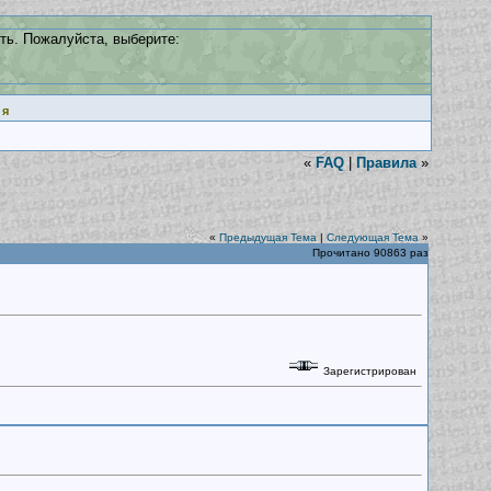
ть. Пожалуйста, выберите:
ия
«
FAQ
|
Правила
»
«
Предыдущая Тема
|
Следующая Тема
»
Прочитано 90863 раз
Зарегистрирован