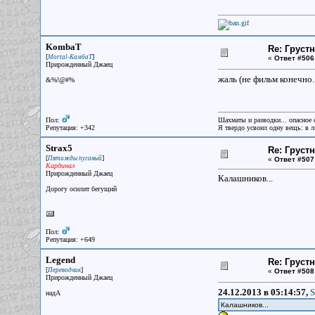
KombaT
Re: Груст
[
]
Mortal-КамбаТ
«
Ответ #506
Прирожденный Джаец
жаль (не фильм конечно..
&%!@#%
Пол:
Шахматы и разводки... опасное 
Репутация: +342
Я твердо усвоил одну вещь: в лю
Strax5
Re: Груст
[
]
Пятижды пуганый
«
Ответ #507
Кардинал
Прирожденный Джаец
Калашников...
Дорогу осилит бегущий
Пол:
Репутация: +649
Legend
Re: Груст
[
]
Переводчик
«
Ответ #508
Прирожденный Джаец
24.12.2013 в 05:14:57,
S
надА
Калашников...