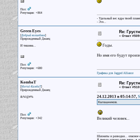
Пол:
Репутация: +864
- Удельный вес ядра твоей план
- Эээ...
Green Eyes
Re: Груст
[
]
Добрый волшебник
«
Ответ #509
Прирожденный Джаец
Годы.
И тишина...
Но имя его будут произ
Пол:
Репутация: +680
Графика для Jagged Alliance
KombaT
Re: Груст
[
]
Mortal-КамбаТ
«
Ответ #510
Прирожденный Джаец
24.12.2013 в 05:14:57,
S
&%!@#%
Калашников.
Пол:
Великий человек...
Репутация: +342
Шахматы и разводки... опасное 
Я твердо усвоил одну вещь: в лю