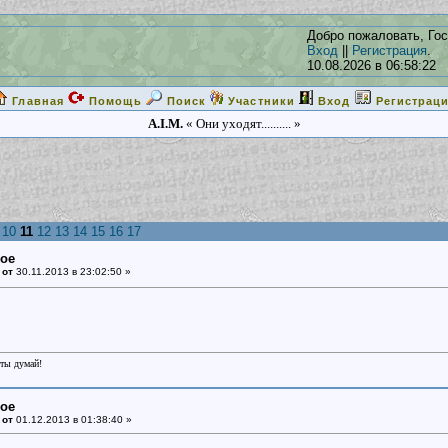
Добро пожаловать, Гос
Вход
||
Регистрация
.
10.08.2026 в 06:58:22
Главная
Помощь
Поиск
Участники
Вход
Регистрац
A.I.M.
« Они уходят.......... »
10
11
12
13
14
15
16
17
ное
 от
30.11.2013 в 23:02:50 »
еты думай!
ное
 от
01.12.2013 в 01:38:40 »