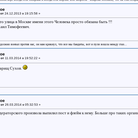
ное
 от
24.12.2013 в 19:15:58 »
 то улица в Москве имени этого Человека просто обязана быть !!!
хаил Тимофеевич.
 должно воевал против нас, он нам крикнул, что все мы бандиты, вот и пуля вошла между глаз...
ное
 от
11.03.2014 в 19:52:22 »
варищ Сухов.
ное
 от
26.03.2014 в 05:32:53 »
дераторского произвола выпилил пост и флейм к нему. Больше про таких органи