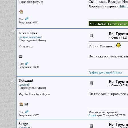
Скончалась Валерия Нов
Дурка этот форум :)
Хороший некролог
http
Пол:
Репутация: +841
Green Eyes
Re: Груст
[
]
Добрый волшебник
«
Ответ #517
Прирожденный Джаец
Робин Уильямс...
И тишина...
Вот кажется, человек т
Пол:
Репутация: +680
Графика для Jagged Alliance
Ushwood
Re: Груст
[
]
ДжАдай
«
Ответ #518
Прирожденный Джаец
Он мне очень нравился ка
May the Force be with you
Пол:
Мои текущие переводы:
Репутация: +567
Страж
арка 7, версия 30.07.26
Sarge
Re: Груст
[
]
Сержант