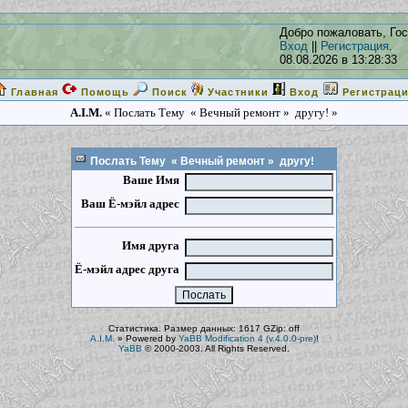
Добро пожаловать, Гос
Вход
||
Регистрация
.
08.08.2026 в 13:28:33
Главная
Помощь
Поиск
Участники
Вход
Регистрац
A.I.M.
« Послать Тему « Вечный ремонт » другу! »
Послать Тему « Вечный ремонт » другу!
Ваше Имя
Ваш Ё-мэйл адрес
Имя друга
Ё-мэйл адрес друга
Статистика. Размер данных: 1617 GZip: off
A.I.M.
»
Powered by
YaBB Modification 4 (v.4.0.0-pre)
!
YaBB
© 2000-2003. All Rights Reserved.