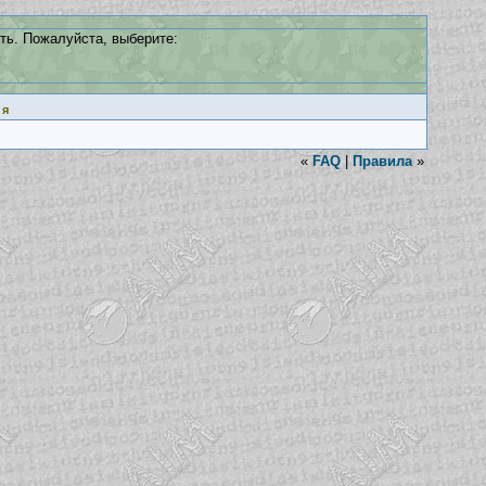
ть. Пожалуйста, выберите:
ия
«
FAQ
|
Правила
»