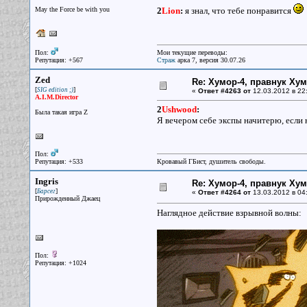
May the Force be with you
2
Lion
:
я знал, что тебе понравится
Пол:
Мои текущие переводы:
Репутация: +567
Страж
арка 7, версия 30.07.26
Zed
Re: Хумор-4, правнук Ху
[
]
SIG edition ;)
«
Ответ #4263 от
12.03.2012 в 22
A.I.M.Director
2
Ushwood
:
Была такая игра Z
Я вечером себе экспы начитерю, если 
Пол:
Репутация: +533
Кровавый ГБист, душитель свободы.
Ingris
Re: Хумор-4, правнук Ху
[
]
Барсег
«
Ответ #4264 от
13.03.2012 в 04
Прирожденный Джаец
Наглядное действие взрывной волны:
Пол:
Репутация: +1024