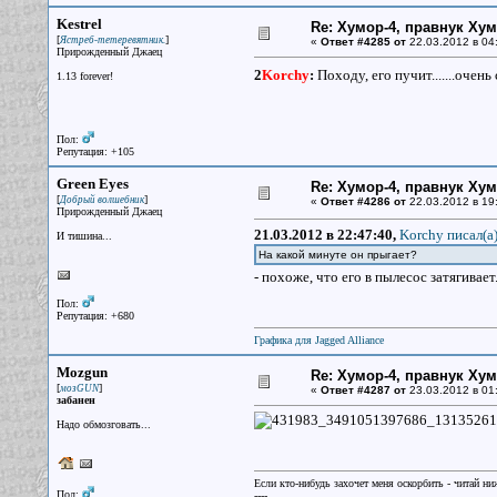
Kestrel
Re: Хумор-4, правнук Ху
[
]
Ястреб-тетеревятник.
«
Ответ #4285 от
22.03.2012 в 04
Прирожденный Джаец
2
Korchy
:
Походу, его пучит.......очен
1.13 forever!
Пол:
Репутация: +105
Green Eyes
Re: Хумор-4, правнук Ху
[
]
Добрый волшебник
«
Ответ #4286 от
22.03.2012 в 19
Прирожденный Джаец
21.03.2012 в 22:47:40,
Korchy писал(a
И тишина...
На какой минуте он прыгает?
- похоже, что его в пылесос затягивает
Пол:
Репутация: +680
Графика для Jagged Alliance
Mozgun
Re: Хумор-4, правнук Ху
[
]
мозGUN
«
Ответ #4287 от
23.03.2012 в 01:
забанен
Надо обмозговать...
Если кто-нибудь захочет меня оскорбить - читай ни
Пол:
----