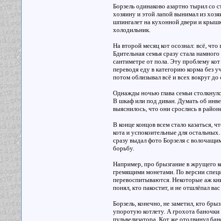
Борзель одинаково азартно тырил со с
хозяину и этой лапой вынимал из хозя
шпингалет на кухонной двери и крышки
холодильник.
На второй месяц кот осознал: всё, что
Бдительная семья сразу стала намного
сантиметре от пола. Эту проблему ко
переводя еду в категорию корма без уч
потом облизывал всё и всех вокруг до
Однажды ночью глава семьи столкнулся 
В шкаф или под диван. Думать об инве
выяснилось, что они срослись в район
В конце концов всем стало казаться, ч
кота и успокоительные для остальных.
сразу выдал фото Борзеля с волочащи
борьбу.
Например, про брызгание в жрущего ко
гремящими монетами. По версии специа
перевоспитываются. Некоторые аж кник
понял, кто пакостит, и не отшлёпал ва
Борзель, конечно, не заметил, кто бры
упоротую котлету. А грохота баночки 
пульвелизатора. Кот же отодвинул бан