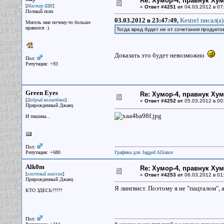
Re: Хумор-4, правнук Ху
[
]
Мастер ШИ
«
Ответ #4251 от
04.03.2012 в 07:
Полный псих
03.03.2012 в 23:47:49,
Kestrel писал(a)
Мигель мне почему-то больше
нравился :)
Тогда вред будет не от сочетания продуктов
Доказать это будет невозможно
Пол:
Репутация: +93
Green Eyes
Re: Хумор-4, правнук Ху
[
]
Добрый волшебник
«
Ответ #4252 от
05.03.2012 в 00
Прирожденный Джаец
И тишина...
Пол:
Репутация: +680
Графика для Jagged Alliance
Alk0m
Re: Хумор-4, правнук Ху
[
]
злостный классик
«
Ответ #4253 от
06.03.2012 в 01
Прирожденный Джаец
Я лингвист. Поэтому я не "пацталом",
КТО ЗДЕСЬ?????
Пол: