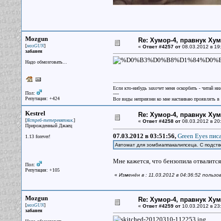
Mozgun
Re: Хумор-4, правнук Ху
[
]
мозGUN
«
Ответ #4257 от
08.03.2012 в 19
забанен
Надо обмозговать...
Если кто-нибудь захочет меня оскорбить - читай ни
Пол:
----
Репутация: +424
Все виды неприязни ко мне настаиваю проявлять в 
Kestrel
Re: Хумор-4, правнук Ху
[
]
Ястреб-тетеревятник.
«
Ответ #4258 от
08.03.2012 в 20
Прирожденный Джаец
07.03.2012 в 03:51:56,
Green Eyes писа
1.13 forever!
Автомат для зомбиаппакалипсеца. С подст
Мне кажется, что бензопила отвалится
Пол:
Репутация: +105
«
Изменён в : 11.03.2012 в 04:36:52 пользо
Mozgun
Re: Хумор-4, правнук Ху
[
]
мозGUN
«
Ответ #4259 от
10.03.2012 в 23
забанен