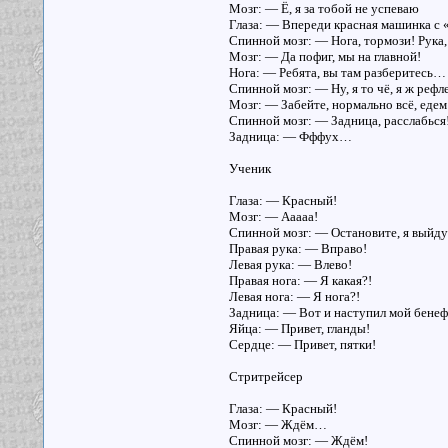
Мозг: — Ё, я за тобой не успеваю
Глаза: — Впереди красная машинка с 
Спинной мозг: — Нога, тормози! Рука,
Мозг: — Да пофиг, мы на главной!
Нога: — Ребята, вы там разберитесь…
Спинной мозг: — Ну, я то чё, я ж рефл
Мозг: — Забейте, нормально всё, едем
Спинной мозг: — Задница, расслабься
Задница: — Фффух…
Ученик
Глаза: — Красный!
Мозг: — Ааааа!
Спинной мозг: — Остановите, я выйду
Правая рука: — Вправо!
Левая рука: — Влево!
Правая нога: — Я какая?!
Левая нога: — Я нога?!
Задница: — Вот и наступил мой бенеф
Яйца: — Привет, гланды!
Сердце: — Привет, пятки!
Стритрейсер
Глаза: — Красный!
Мозг: — Ждём…
Спинной мозг: — Ждём!