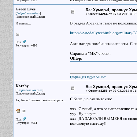
Репутация: +311
В каждом из нас спит гений и с каждым днем все к
Green Eyes
Re: Хумор-4, правнук Ху
[
]
Добрый волшебник
«
Ответ #4254 от
07.03.2012 в 03
Прирожденный Джаец
В раздел Арсенала такое не положишь
И тишина...
http://www.dailytechinfo.org/military/
Пол:
Автомат для зомбиаппакалипсеца. С п
Репутация: +680
Справка в "МК" о киви:
Offtop:
Графика для Jagged Alliance
Korchy
Re: Хумор-4, правнук Ху
[
]
Непреодолимая сила
«
Ответ #4255 от
07.03.2012 в 21
Прирожденный Джаец
С баша, но очень точно:
Ах, было б только с кем поговорить ...
xxx: Слушай, а что за направление так
yyy: Ну погугли
xxx: ДА ЗАЕБАЛИ ВЫ МЕНЯ со своим П
Пол:
Репутация: +664
поисковую систему!!