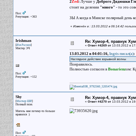
2
Zed
:
Лучше у
Доброго Дядюшки Г
стоит на делении
"много"
- то это со
Пол:
Репутация: +363
ЗЫ А когда в Минске полярный день 
«
Изменён в : 13.03.2012 в 06:14:42 пользо
Irishman
Re: Хумор-4, правнук Ху
[
]
Изя Рисман
«
Ответ #4269 от
13.03.2012 в 17
Мистер ЭЧ
13.03.2012 в 04:01:16,
Ingris писал(a)
:
Наглядное действие взрывной волны
Понравилось.
Полностью согласен в
Bonarienz
ом: К
Пол:
Репутация: +152
Shy
Re: Хумор-4, правнук Ху
[
]
Мастер ШИ
«
Ответ #4270 от
13.03.2012 в 19
Полный псих
Мигель мне почему-то больше
нравился :)
Пол: