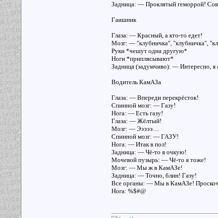
Задница: — Проклятый геморрой! Сов
Гаишник
Глаза: — Красный, а кто-то едет!
Мозг: — "клубничка", "клубничка", "кл
Руки *чешут одна другую*
Ноги *приплясывают*
Задница (задумчиво): — Интересно, я 
Водитель КамАЗа
Глаза: — Впереди перекрёсток!
Спинной мозг: — Газу!
Нога: — Есть газу!
Глаза: — Жёлтый!
Мозг: — Эээээ…
Спинной мозг: — ГАЗУ!
Нога: — Итак в пол!
Задница: — Чё-то я очкую!
Мочевой пузырь: — Чё-то я тоже!
Мозг: — Мы ж в КамАЗе!
Задница: — Точно, блин! Газу!
Все органы: — Мы в КамАЗе! Проскоч
Нога: %$#@