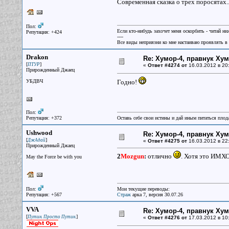
Современная сказка о трех поросятах.
Пол:
Если кто-нибудь захочет меня оскорбить - читай ни
Репутация: +424
----
Все виды неприязни ко мне настаиваю проявлять в 
Drakon
Re: Хумор-4, правнук Ху
[
]
ПТУР
«
Ответ #4274 от
16.03.2012 в 20
Прирожденный Джаец
УБДВЧ
Годно!
Пол:
Репутация: +372
Оставь себе свои истины и дай иным питаться плод
Ushwood
Re: Хумор-4, правнук Ху
[
]
ДжАдай
«
Ответ #4275 от
16.03.2012 в 22
Прирожденный Джаец
2
Mozgun
:
отлично
. Хотя это ИМХО
May the Force be with you
Пол:
Мои текущие переводы:
Репутация: +567
Страж
арка 7, версия 30.07.26
VVA
Re: Хумор-4, правнук Ху
[
]
Путин. Просто Путин.
«
Ответ #4276 от
17.03.2012 в 10