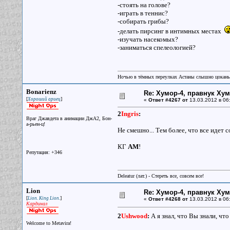
-стоять на голове?
-играть в теннис?
-собирать грибы?
-делать пирсинг в интимных местах
-изучать насекомых?
-заниматься спелеологией?
Ночью в тёмных переулках Астаны слышно цокань
Bonarienz
Re: Хумор-4, правнук Ху
[
]
Хороший ариец
«
Ответ #4267 от
13.03.2012 в 06
2
Ingris
:
Враг Джавдета в анимации ДжА2, Бон-
а-рьен-ц!
Не смешно... Тем более, что все идет со
КГ
АМ
!
Репутация: +346
Deleatur (лат.) - Стереть все, совсем все!
Lion
Re: Хумор-4, правнук Ху
[
]
Lion. King Lion.
«
Ответ #4268 от
13.03.2012 в 06
Кардинал
2
Ushwood
:
А я знал, что Вы знали, чт
Welcome to Metavira!