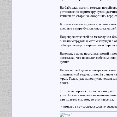
На бабушку, кстати, методы подейство
установке по периметру кухни датчико
Решили по старинке оборонять террит
Борзель сначала удивился, потом хмык
впервые в мире будильник стал каплей
Под скрежет когтей по металлу кот бы
бОльшим трудом и матом запущен в от
себя до размеров карликового барана 
Наконец, в доме наступили покой и пос
настолько, что позволил себе зимнюю 
кухню.
На четвертый день за завтраком семье
и зарплатной ведомостью. За окном на 
жрал. Только раз полоснул волевым в
хвост.
Оторвать Борзеля от авоськи ни у ког
углу. А сами смотрели на планомерное
вам повезло с котом, то это навсегда.
«
Изменён в : 24.03.2012 в 02:26:34 польз