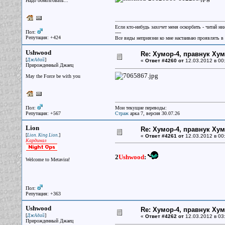
Надо обмозговать...
Если кто-нибудь захочет меня оскорбить - читай ни
Пол:
----
Репутация: +424
Все виды неприязни ко мне настаиваю проявлять в 
Ushwood
Re: Хумор-4, правнук Ху
[
]
ДжАдай
«
Ответ #4260 от
12.03.2012 в 00
Прирожденный Джаец
May the Force be with you
Пол:
Мои текущие переводы:
Репутация: +567
Страж
арка 7, версия 30.07.26
Lion
Re: Хумор-4, правнук Ху
[
]
Lion. King Lion.
«
Ответ #4261 от
12.03.2012 в 00
Кардинал
2
Ushwood
:
Welcome to Metavira!
Пол:
Репутация: +363
Ushwood
Re: Хумор-4, правнук Ху
[
]
ДжАдай
«
Ответ #4262 от
12.03.2012 в 03
Прирожденный Джаец