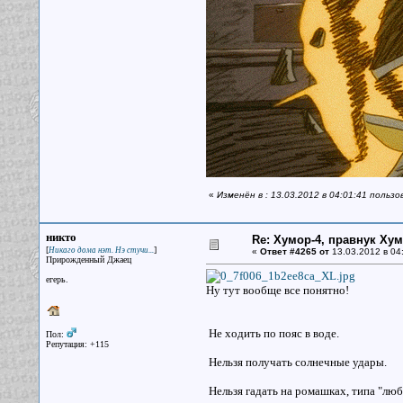
«
Изменён в : 13.03.2012 в 04:01:41 пользо
никто
Re: Хумор-4, правнук Ху
[
]
Никаго дома нэт. Нэ стучи...
«
Ответ #4265 от
13.03.2012 в 04
Прирожденный Джаец
егерь.
Ну тут вообще все понятно!
Не ходить по пояс в воде.
Пол:
Репутация: +115
Нельзя получать солнечные удары.
Нельзя гадать на ромашках, типа "люб