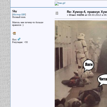
Shy
Re: Хумор-4, правнук Ху
[
]
Мастер ШИ
«
Ответ #4256 от
08.03.2012 в 06
Полный псих
Мигель мне почему-то больше
нравился :)
Пол:
Репутация: +93