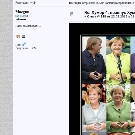
Репутация: +424
Все виды неприязни ко мне настаиваю проявлять в 
Mozgun
Re: Хумор-4, правнук Ху
[
]
мозGUN
«
Ответ #4288 от
23.03.2012 в 01
забанен
Надо обмозговать...
Пол:
Репутация: +424