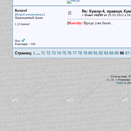
Kestrel
Re: Хумор-4, правнук Ху
[
]
Ястреб-тетеревятник.
«
Ответ #4299 от
25.03.2012 в 18
Прирожденный Джаец
2
Korchy
:
Вроде уже было...
1.13 forever!
Пол:
Репутация: +105
Страниц:
1
...
71
72
73
74
75
76
77
78
79
80
81
82
83
84
85
86
87
Статистика. Р
A.I.M.
»
Powered 
YaBB
© 200