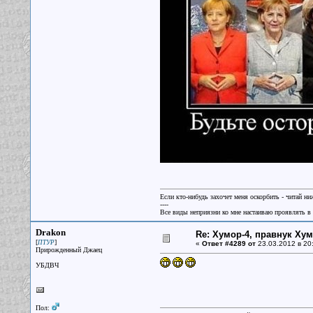
Если кто-нибудь захочет меня оскорбить - читай ни
----
Все виды неприязни ко мне настаиваю проявлять в 
Drakon
Re: Хумор-4, правнук Ху
[
]
ПТУР
«
Ответ #4289 от
23.03.2012 в 20
Прирожденный Джаец
УБДВЧ
Пол: