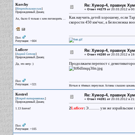
Korchy
Re: Хумор-4, правнук Ху
[
]
Непреодолимая сила
«
Ответ #4279 от
20.03.2012 в 00
Прирожденный Джаец
Как научить детей хорошему, если Тар
Ах, было б только с кем поговорить ...
скорости 450 км/час, а Белоснежка во
Пол:
Репутация: +664
Luficer
Re: Хумор-4, правнук Ху
[
]
Аццкий Сотона
«
Ответ #4280 от
20.03.2012 в 19
Прирожденный Джаец
Продолжаем перепост с демотиваторо
Да, это негр :)
Пол:
Репутация: +321
Ночью в тёмных переулках Астаны слышно цокань
Kestrel
Re: Хумор-4, правнук Ху
[
]
Ястреб-тетеревятник.
«
Ответ #4281 от
20.03.2012 в 21
Прирожденный Джаец
2
Luficer
:
Э............ узи же израйльск
1.13 forever!
Пол:
Репутация: +105