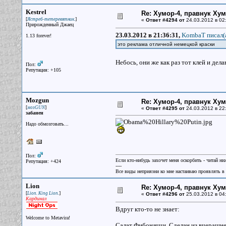
Kestrel
Re: Хумор-4, правнук Ху
[
]
Ястреб-тетеревятник.
«
Ответ #4294 от
24.03.2012 в 02
Прирожденный Джаец
23.03.2012 в 21:36:31,
KombaT писал(
1.13 forever!
это реклама отличной немецкой краски
Небось, они же как раз тот клей и дел
Пол:
Репутация: +105
Mozgun
Re: Хумор-4, правнук Ху
[
]
мозGUN
«
Ответ #4295 от
24.03.2012 в 22
забанен
Надо обмозговать...
Пол:
Если кто-нибудь захочет меня оскорбить - читай ни
Репутация: +424
----
Все виды неприязни ко мне настаиваю проявлять в 
Lion
Re: Хумор-4, правнук Ху
[
]
Lion. King Lion.
«
Ответ #4296 от
25.03.2012 в 04
Кардинал
Вдруг кто-то не знает:
Welcome to Metavira!
Салат Фибоначчи. Сделан из вчерашне