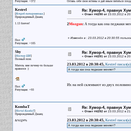
Репутация: +372
Оставь себе свои истины и дай иным питаться плод
Kestrel
Re: Хумор-4, правнук Ху
[
]
Ястреб-тетеревятник.
«
Ответ #4290 от
23.03.2012 в 20
Прирожденный Джаец
1.13 forever!
2
Mozgun
:
А тогда как она педжаки ме
«
Изменён в : 23.03.2012 в 20:30:55 пользо
Пол:
Репутация: +105
Shy
Re: Хумор-4, правнук Ху
[
]
Мастер ШИ
«
Ответ #4291 от
23.03.2012 в 20
Полный псих
23.03.2012 в 20:30:45,
Kestrel писал(a)
Мигель мне почему-то больше
нравился :)
А тогда как она педжаки меняет?
Их на ней склеивают из двух половин
Пол:
Репутация: +93
KombaT
Re: Хумор-4, правнук Ху
[
]
Mortal-КамбаТ
«
Ответ #4292 от
23.03.2012 в 21
Прирожденный Джаец
23.03.2012 в 20:30:45,
Kestrel писал(a)
&%!@#%
А тогда как она педжаки меняет?