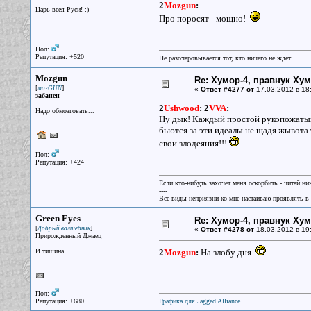
2
Mozgun
:
Царь всея Руси! :)
Про поросят - мощно!
Пол:
Репутация: +520
Не разочаровывается тот, кто ничего не ждёт.
Mozgun
Re: Хумор-4, правнук Ху
[
]
мозGUN
«
Ответ #4277 от
17.03.2012 в 18
забанен
2
Ushwood
:
2
VVA
:
Надо обмозговать...
Ну дык! Каждый простой рукопожатый 
бьются за эти идеалы не щадя жывота т
свои злодеяния!!!
Пол:
Репутация: +424
Если кто-нибудь захочет меня оскорбить - читай ни
----
Все виды неприязни ко мне настаиваю проявлять в 
Green Eyes
Re: Хумор-4, правнук Ху
[
]
Добрый волшебник
«
Ответ #4278 от
18.03.2012 в 19
Прирожденный Джаец
И тишина...
2
Mozgun
:
На злобу дня.
Пол:
Репутация: +680
Графика для Jagged Alliance