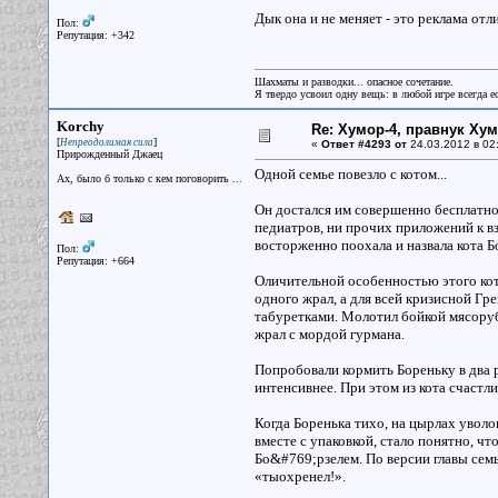
Дык она и не меняет - это реклама от
Пол:
Репутация: +342
Шахматы и разводки... опасное сочетание.
Я твердо усвоил одну вещь: в любой игре всегда ес
Korchy
Re: Хумор-4, правнук Ху
[
]
Непреодолимая сила
«
Ответ #4293 от
24.03.2012 в 02
Прирожденный Джаец
Одной семье повезло с котом...
Ах, было б только с кем поговорить ...
Он достался им совершенно бесплатно
педиатров, ни прочих приложений к в
восторженно поохала и назвала кота Бо
Пол:
Репутация: +664
Оличительной особенностью этого кота
одного жрал, а для всей кризисной Гре
табуретками. Молотил бойкой мясорубк
жрал с мордой гурмана.
Попробовали кормить Бореньку в два р
интенсивнее. При этом из кота счастл
Когда Боренька тихо, на цырлах уволо
вместе с упаковкой, стало понятно, чт
Бо&#769;рзелем. По версии главы семь
«тыохренел!».