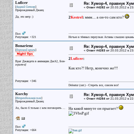
Luficer
Re: Хумор-4, правнук Ху
[
]
Аццкий Сотона
«
Ответ #4282 от
20.03.2012 в 23
Прирожденный Джаец
Да, это негр :)
2
Kestrel
:
ммм.... а он-то сам кто?
Пол:
Репутация: +321
Ночью в тёмных переулках Астаны слышно цокань
Bonarienz
Re: Хумор-4, правнук Ху
[
]
Хороший ариец
«
Ответ #4283 от
20.03.2012 в 23
2
Luficer
:
Враг Джавдета в анимации ДжА2, Бон-
а-рьен-ц!
Как кто?! Негр, конечно же!!!
Репутация: +346
Deleatur (лат.) - Стереть все, совсем все!
Korchy
Re: Хумор-4, правнук Ху
[
]
Непреодолимая сила
«
Ответ #4284 от
21.03.2012 в 22
Прирожденный Джаец
Ах, было б только с кем поговорить ...
На какой минуте он прыгает?
Пол:
Репутация: +664