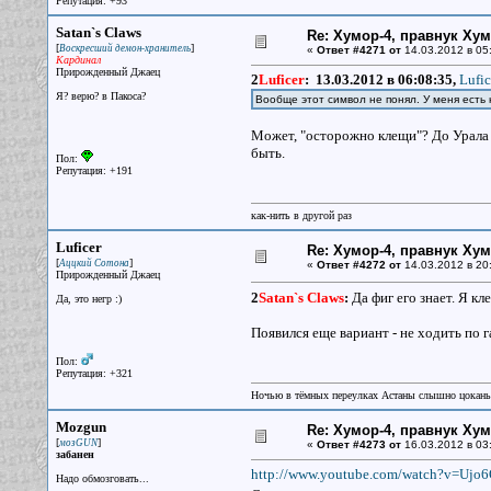
Репутация: +93
Satan`s Claws
Re: Хумор-4, правнук Ху
[
]
Воскресший демон-хранитель
«
Ответ #4271 от
14.03.2012 в 05
Кардинал
Прирожденный Джаец
2
Luficer
:
13.03.2012 в 06:08:35,
Lufic
Я? верю? в Пакоса?
Вообще этот символ не понял. У меня есть 
Может, "осторожно клещи"? До Урала э
быть.
Пол:
Репутация: +191
как-нить в другой раз
Luficer
Re: Хумор-4, правнук Ху
[
]
Аццкий Сотона
«
Ответ #4272 от
14.03.2012 в 20
Прирожденный Джаец
2
Satan`s Claws
:
Да фиг его знает. Я кл
Да, это негр :)
Появился еще вариант - не ходить по г
Пол:
Репутация: +321
Ночью в тёмных переулках Астаны слышно цокань
Mozgun
Re: Хумор-4, правнук Ху
[
]
мозGUN
«
Ответ #4273 от
16.03.2012 в 03
забанен
http://www.youtube.com/watch?v=Uj
Надо обмозговать...