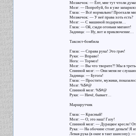
Мозжечок: — Ёпт, мне тут чтоли дума
Мозг: — Попробуй, бо я уже запарилс
Глаза: — Всё нормально! Проехали 
Мозжечок: — У неё права хоть есть?
Мозг: — С машиной подарили…
Глаза: — Ой, сзади огоньки мигают!
Задница: — Ну, вот и приключение…
Таксист-бомбила
Глаза: — Справа рука! Это грач!
Руки: — Вправо!
Нога: — Тормоз!
Мозг: — Вы что творите?! Мы в треть
Спинной мозг: — Они меня не слушаю
Задница: — Бугога!
Глаза: — Простите, мужики, показалос
Мозг: %$#@
Спинной мозг: %$#@
Руки: — Ничё, бывает…
Маршрутчик
Глаза: — Красный!
Мозг: — О, это наш! Газу!
Спинной мозг: — Дурацкое кресло! От
Рука: — На обочине стоят деньги! Я 
Левая рука (в окне в такт шансону): —