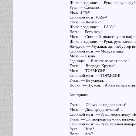
Шило в заднице: — Рука, первую вруб
Рука: — Сделано…
Мозг: $^%#
Спинной мозг: #%$@
Глаза: — Жёлтый!
Шило в заднице: — ГАЗУ!
Нога: — Есть газу!
Мозг: — Спинной, может ну его нафиг
Шило в заднице: — Руки, руль влево, 
Желудок: — Мужики, ща чизбургер ве
Спинной мозг: — Мозг, ты как?
Мозг: — Сплю
Задница: — Выньте из меня шило!
Глаза: — Впереди Крузак!
Мозг: — ТОРМОЗИ!
Спинной мозг: — ТОРМОЗИ!
Глаза: — Не успели…
Почки: — Ну, мля… А нам теперь отве
Блондинка
Глаза: — Ой, мы не подкрашены!
Мозг: — Дык, вроде зеленый…
Спинной мозг: — Руки, косметичку! Но
Глаза: — Ой, впереди мужик с палочко
Спинной мозг: — Рука, правый поворо
Рука: — Чего?
Нога: — Ась?