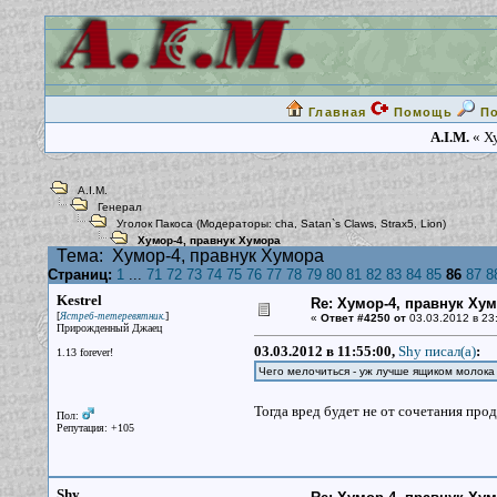
Главная
Помощь
П
A.I.M.
« Х
A.I.M.
Генерал
Уголок Пакоса
(Модераторы:
cha
,
Satan`s Claws
,
Strax5
,
Lion
)
Хумор-4, правнук Хумора
Тема:
Хумор-4, правнук Хумора
Страниц:
1
...
71
72
73
74
75
76
77
78
79
80
81
82
83
84
85
86
87
8
Kestrel
Re: Хумор-4, правнук Ху
[
]
Ястреб-тетеревятник.
«
Ответ #4250 от
03.03.2012 в 23
Прирожденный Джаец
03.03.2012 в 11:55:00,
Shy писал(a)
:
1.13 forever!
Чего мелочиться - уж лучше ящиком молока 
Тогда вред будет не от сочетания прод
Пол:
Репутация: +105
Shy