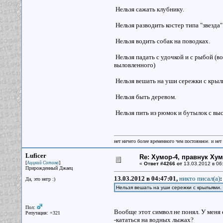
Нельзя сажать клубнику.
Нельзя разводить костер типа "звезда
Нельзя водить собак на поводках.
Нельзя падать с удочкой и с рыбой (в
выловленного)
Нельзя вешать на уши сережки с крыл
Нельзя быть деревом.
Нельзя пить из рюмок и бутылок с выс
нет ничего более временного чем постоянное. и нет
Luficer
Re: Хумор-4, правнук Ху
[
]
Аццкий Сотона
«
Ответ #4266 от
13.03.2012 в 06
Прирожденный Джаец
13.03.2012 в 04:47:01,
никто писал(a)
:
Да, это негр :)
Нельзя вешать на уши сережки с крыльями.
Пол:
Вообще этот символ не понял. У меня 
Репутация: +321
-кататься на водных лыжах?