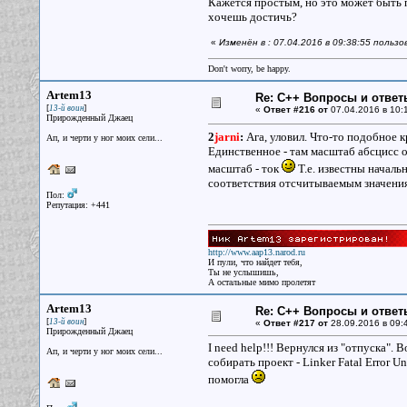
Кажется простым, но это может быть п
хочешь достичь?
«
Изменён в : 07.04.2016 в 09:38:55 пользов
Don't worry, be happy.
Artem13
Re: С++ Вопросы и ответ
[
]
13-й воин
«
Ответ #216 от
07.04.2016 в 10:
Прирожденный Джаец
2
jarni
:
Ага, уловил. Что-то подобное к
Ап, и черти у ног моих сели...
Единственное - там масштаб абсцисс
масштаб - ток
Т.е. известны началь
соответствия отсчитываемым значения
Пол:
Репутация: +441
http://www.aap13.narod.ru
И пули, что найдет тебя,
Ты не услышишь,
А остальные мимо пролетят
Artem13
Re: С++ Вопросы и ответ
[
]
13-й воин
«
Ответ #217 от
28.09.2016 в 09:
Прирожденный Джаец
I need help!!! Вернулся из "отпуска".
Ап, и черти у ног моих сели...
собирать проект - Linker Fatal Error 
помогла