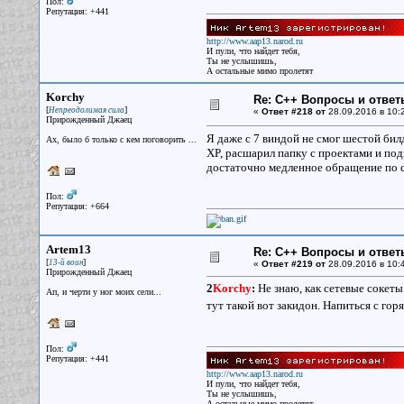
Пол:
Репутация: +441
http://www.aap13.narod.ru
И пули, что найдет тебя,
Ты не услышишь,
А остальные мимо пролетят
Korchy
Re: С++ Вопросы и ответ
[
]
Непреодолимая сила
«
Ответ #218 от
28.09.2016 в 10:
Прирожденный Джаец
Я даже с 7 виндой не смог шестой бил
Ах, было б только с кем поговорить ...
XP, расшарил папку с проектами и подк
достаточно медленное обращение по с
Пол:
Репутация: +664
Artem13
Re: С++ Вопросы и ответ
[
]
13-й воин
«
Ответ #219 от
28.09.2016 в 10:
Прирожденный Джаец
2
Korchy
:
Не знаю, как сетевые сокеты
Ап, и черти у ног моих сели...
тут такой вот закидон. Напиться с гор
Пол:
Репутация: +441
http://www.aap13.narod.ru
И пули, что найдет тебя,
Ты не услышишь,
А остальные мимо пролетят