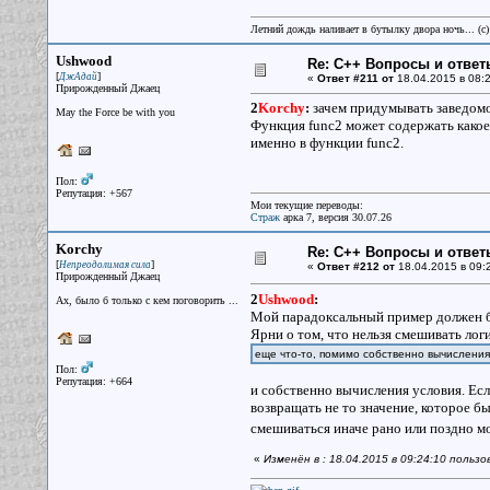
Летний дождь наливает в бутылку двора ночь... (с
Ushwood
Re: С++ Вопросы и ответ
[
]
ДжАдай
«
Ответ #211 от
18.04.2015 в 08:2
Прирожденный Джаец
2
Korchy
:
зачем придумывать заведомо 
May the Force be with you
Функция func2 может содержать какое
именно в функции func2.
Пол:
Репутация: +567
Мои текущие переводы:
Страж
арка 7, версия 30.07.26
Korchy
Re: С++ Вопросы и ответ
[
]
Непреодолимая сила
«
Ответ #212 от
18.04.2015 в 09:
Прирожденный Джаец
2
Ushwood
:
Ах, было б только с кем поговорить ...
Мой парадоксальный пример должен был
Ярни о том, что нельзя смешивать ло
еще что-то, помимо собственно вычисления
Пол:
Репутация: +664
и собственно вычисления условия. Есл
возвращать не то значение, которое б
смешиваться иначе рано или поздно м
«
Изменён в : 18.04.2015 в 09:24:10 польз