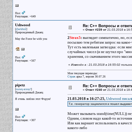
Пол:
Репутация: +649
Ushwood
Re: С++ Вопросы и ответ
[
]
ДжАдай
«
Ответ #239 от
21.03.2018 в 16:
Прирожденный Джаец
2
Strax5
:
выглядит симпатично, но, есл
May the Force be with you
посылаю тем ребятам запрос на какое-
Тут есть маленькая загвоздка: если м
случайных чисел (я не шутил про "мног
хранения, со скачиванием этого масс
Пол:
Репутация: +567
«
Изменён в : 21.03.2018 в 16:55:02 польз
Мои текущие переводы:
Страж
арка 7, версия 30.07.26
pipetz
Re: С++ Вопросы и ответ
[
]
пипец всему!
«
Ответ #240 от
21.03.2018 в 18:
Прирожденный Джаец
21.03.2018 в 16:27:25,
Ushwood писал(
Я очень люблю этот Форум!
Т.е. генератор зациклился и пошел выдават
Может вызывать srand(time(NULL)) пе
Пол:
Одним, словом надо какой-то источни
Репутация: +307
Или как вариант использовать в качес
какого-либо