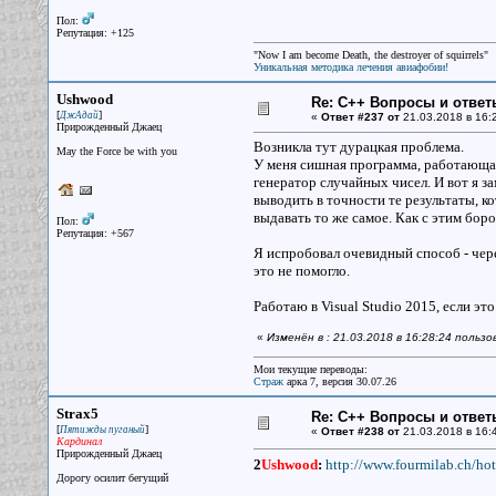
Пол:
Репутация: +125
"Now I am become Death, the destroyer of squirrels"
Уникальная методика лечения авиафобии!
Ushwood
Re: С++ Вопросы и ответ
[
]
ДжАдай
«
Ответ #237 от
21.03.2018 в 16:
Прирожденный Джаец
Возникла тут дурацкая проблема.
May the Force be with you
У меня сишная программа, работающая
генератор случайных чисел. И вот я за
выводить в точности те результаты, ко
выдавать то же самое. Как с этим бор
Пол:
Репутация: +567
Я испробовал очевидный способ - чере
это не помогло.
Работаю в Visual Studio 2015, если это
«
Изменён в : 21.03.2018 в 16:28:24 польз
Мои текущие переводы:
Страж
арка 7, версия 30.07.26
Strax5
Re: С++ Вопросы и ответ
[
]
Пятижды пуганый
«
Ответ #238 от
21.03.2018 в 16:
Кардинал
Прирожденный Джаец
2
Ushwood
:
http://www.fourmilab.ch/hot
Дорогу осилит бегущий