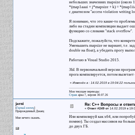
небольших значениях mapsize (около 10
*(map1aaai + j*mapsize + k) = *(map1iia
с диагнозом "access violation writing lo
Я понимаю, что это какие-то проблем
либо на стадии компиляции выдает оши
функцию со словами "stack overflow".
Подскажите, пожалуйста, что конкретн
Уменьшить mapsize не вариант, т.е. за
double на float), а убедить прогу выпол
Работаю в Visual Studio 2015.
ЗЫ. В первоначальной версии программ
прога компилируется, потом вылетает с
«
Изменён в : 14.02.2019 в 19:04:22 польз
Мои текущие переводы:
Страж
арка 7, версия 30.07.26
jarni
Re: С++ Вопросы и ответ
[
]
Гарный хлопец
«
Ответ #249 от
14.02.2019 в 19:
Прирожденный Джаец
Или компилируй как х64, или попроб
Мне нечего сказать.
помню). Ты создал массивов на боль
до двух ГБ.