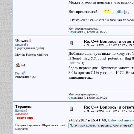
Может кто-нить пояснить, что именно 
Вот прицепился!
profile.jpg
«
Изменён в : 24.02.2017 в 15:48:46 польз
Мои текущие переводы:
Страж
арка 7, версия 30.07.26
Ushwood
Re: С++ Вопросы и ответ
[
]
ДжАдай
«
Ответ #223 от
24.02.2017 в 15:
Прирожденный Джаец
Добавлю еще: чуть ниже по ходу этой 
May the Force be with you
if (bond_flag && bond_potential_flag &
return 0;
Здесь первые две - булевские констант
3.6% против 7.1% у строки 1072. Ника
Пол:
Репутация: +567
выполняется...
Мои текущие переводы:
Страж
арка 7, версия 30.07.26
Терапевт
Re: С++ Вопросы и ответ
[
]
Кулибин
«
Ответ #224 от
25.02.2017 в 14:
Кардинал
24.02.2017 в 15:41:48,
Ushwood писал(
Народный целитель. Шарлатан высшей
Прям так и хочется спросить: какого черта?
категории.