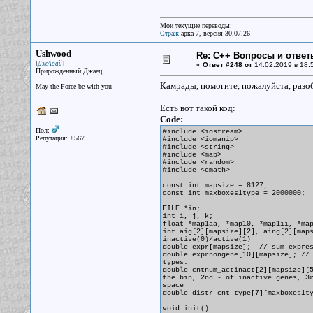
Мои текущие переводы:
Страж
арка 7, версия 30.07.26
Ushwood
Re: С++ Вопросы и ответ
[
]
ДжАдай
«
Ответ #248 от
14.02.2019 в 18:
Прирожденный Джаец
Камрады, помогите, пожалуйста, разо
May the Force be with you
Есть вот такой код:
Code:
Пол:
#include <iostream>
Репутация: +567
#include <iomanip>
#include <string>
#include <map>
#include <random>
#include <cmath>
const int mapsize = 8127;
const int maxboxes1type = 2000000; 
FILE *in;
int i, j, k;
float *map1aa, *map10, *map1ii, *ma
int aig[2][mapsize][2], aing[2][map
inactive(0)/active(1)
double expr[mapsize]; // sum expres
double exprnongene[10][mapsize]; //
types.
double cntnum_actinact[2][mapsize][
the bin, 2nd - of inactive genes, 3
space
double distr_cnt_type[7][maxboxes1t
void init()