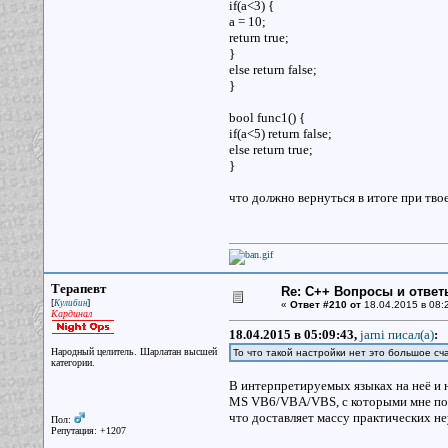
if(a<3) {
a = 10;
return true;
}
else return false;
}
bool func1() {
if(a<5) return false;
else return true;
}
что должно вернуться в итоге при тво
Терапевт
Re: С++ Вопросы и ответ
[
]
Кулибин
«
Ответ #210 от
18.04.2015 в 08:
Кардинал
18.04.2015 в 05:09:43,
jarni писал(a)
:
Народный целитель. Шарлатан высшей
То что такой настройки нет это большое с
категории.
В интерпретируемых языках на неё и н
MS VB6/VBA/VBS, с которыми мне поро
что доставляет массу практических не
Пол:
Репутация: +1207