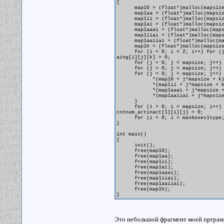
{
map10 = (float*)malloc(mapsize *
map1aa = (float*)malloc(mapsize 
map1ii = (float*)malloc(mapsize 
map1ai = (float*)malloc(mapsize 
map1aaai = (float*)malloc(mapsiz
map1iiai = (float*)malloc(mapsiz
map1aaiiai = (float*)malloc(maps
map1h = (float*)malloc(mapsize *
for (i = 0; i < 2; i++) for (j = 
aing[i][j][k] = 0;
for (j = 0; j < mapsize; j++) e
for (j = 0; j < mapsize; j++) for
for (j = 0; j < mapsize; j++) fo
*(map10 + j*mapsize + k) = *(
*(map1ii + j*mapsize + k) = *
*(map1aaai + j*mapsize + k) = 
*(map1aaiiai + j*mapsize + k) 
}
for (i = 0; i < mapsize; i++) for
cntnum_actinact[1][i][j] = 0;
for (i = 0; i < maxboxes1type; i+
}
int main()
{
init();
free(map10);
free(map1aa);
free(map1ii);
free(map1ai);
free(map1aaai);
free(map1iiai);
free(map1aaiiai);
free(map1h);
}
Это небольшой фрагмент моей прграмм