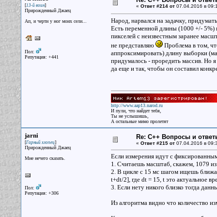
[
]
13-й воин
«
Ответ #214 от
07.04.2016 в 09:1
Прирожденный Джаец
Народ, нарвался на задачку, придумат
Ап, и черти у ног моих сели...
Есть переменной длины (1000 +/- 5%) 
пикселей с неизвестным заранее масшт
не представляю
Проблема в том, что
Пол:
аппроксимировать) длину выборки (ма
Репутация: +441
придумалось - проредить массив. Но я
да еще и так, чтобы он составил конк
http://www.aap13.narod.ru
И пули, что найдет тебя,
Ты не услышишь,
А остальные мимо пролетят
jarni
Re: С++ Вопросы и ответ
[
]
Гарный хлопец
«
Ответ #215 от
07.04.2016 в 09:
Прирожденный Джаец
Если измерения идут с фиксированным
Мне нечего сказать.
1. Считаешь масштаб, скажем, 1079 из
2. В цикле с 15 мс шагом ищешь ближай
t+dt/2], где dt = 15, t это актуальное вр
3. Если нету никого близко тогда данн
Пол:
Репутация: +306
Из алгоритма видно что количество и