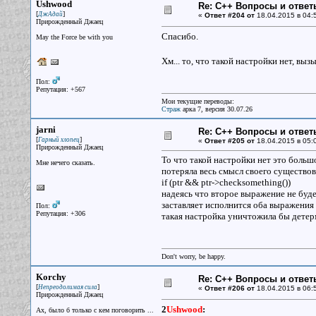
Ushwood
Re: С++ Вопросы и ответ
[
]
ДжАдай
«
Ответ #204 от
18.04.2015 в 04:
Прирожденный Джаец
Спасибо.
May the Force be with you
Хм... то, что такой настройки нет, в
Пол:
Репутация: +567
Мои текущие переводы:
Страж
арка 7, версия 30.07.26
jarni
Re: С++ Вопросы и ответ
[
]
Гарный хлопец
«
Ответ #205 от
18.04.2015 в 05:
Прирожденный Джаец
То что такой настройки нет это боль
Мне нечего сказать.
потеряла весь смысл своего существова
if (ptr && ptr->checksomething())
надеясь что второе выражение не будет
заставляет исполнится оба выражения
Пол:
Репутация: +306
такая настройка уничтожила бы детер
Don't worry, be happy.
Korchy
Re: С++ Вопросы и ответ
[
]
Непреодолимая сила
«
Ответ #206 от
18.04.2015 в 06:
Прирожденный Джаец
2
Ushwood
:
Ах, было б только с кем поговорить ...