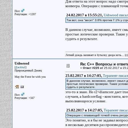
Для ответа на этот вопрос надо смотр
конвеера. Операции с плавающей точко
Пол:
Репутация: +1207
24.02.2017 в 15:55:21,
Ushwood писал
Так вот, она "весит" 3.6% против 7.1% у ст
В данном случае, возможно, имеет смы
простые логические проверки. Такие у
судить о результате.
Летний дождь наливает в бутылку двора ночь... (с
Ushwood
Re: С++ Вопросы и ответ
[
]
ДжАдай
«
Ответ #225 от
25.02.2017 в 15:
Прирожденный Джаец
25.02.2017 в 14:27:05,
Терапевт писал
May the Force be with you
В данном случае, возможно, имеет смысл д
простые логические проверки. Такие услов
судить о результате.
это-то я знаю. Но r2<diamcore дает tru
Пол:
случаев, а hardcoreflag - константа, к
Репутация: +567
выполняющееся условие.
25.02.2017 в 14:27:05,
Терапевт писал
Операции с плавающей точкой очень ресур
Это понятно, и я бы не задавал вопрос
в несколько десятков раз производител