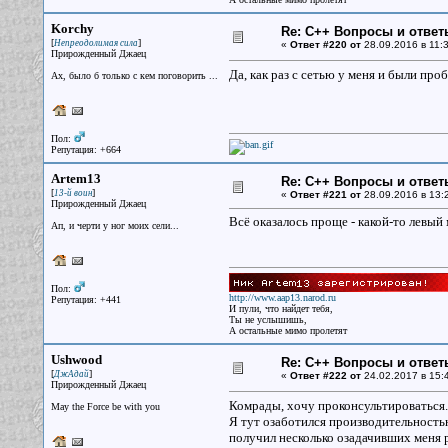
Korchy
Re: С++ Вопросы и ответ
[
]
Непреодолимая сила
«
Ответ #220 от
28.09.2016 в 11:3
Прирожденный Джаец
Да, как раз с сетью у меня и были про
Ах, было б только с кем поговорить ...
Пол:
Репутация: +664
Artem13
Re: С++ Вопросы и ответ
[
]
13-й воин
«
Ответ #221 от
28.09.2016 в 13:
Прирожденный Джаец
Всё оказалось проще - какой-то левый 
Ап, и черти у ног моих сели...
Пол:
http://www.aap13.narod.ru
Репутация: +441
И пули, что найдет тебя,
Ты не услышишь,
А остальные мимо пролетят
Ushwood
Re: С++ Вопросы и ответ
[
]
ДжАдай
«
Ответ #222 от
24.02.2017 в 15:
Прирожденный Джаец
Комрады, хочу проконсультироваться.
May the Force be with you
Я тут озаботился производительность
получил несколько озадачивших меня ре