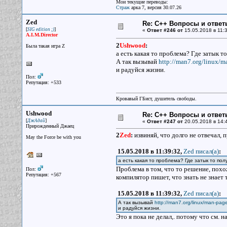
Мои текущие переводы:
Страж
арка 7, версия 30.07.26
Zed
Re: С++ Вопросы и ответ
[
]
SIG edition ;)
«
Ответ #246 от
15.05.2018 в 11:3
A.I.M.Director
2
Ushwood
:
Была такая игра Z
а есть какая то проблема? Где затык т
А так вызывай
http://man7.org/linux/
и радуйся жизни.
Пол:
Репутация: +533
Кровавый ГБист, душитель свободы.
Ushwood
Re: С++ Вопросы и ответ
[
]
ДжАдай
«
Ответ #247 от
20.05.2018 в 14:
Прирожденный Джаец
2
Zed
:
извиняй, что долго не отвечал, п
May the Force be with you
15.05.2018 в 11:39:32,
Zed писал(a)
:
а есть какая то проблема? Где затык то по
Проблема в том, что то решение, похо
Пол:
Репутация: +567
компилятор пишет, что знать не знает 
15.05.2018 в 11:39:32,
Zed писал(a)
:
А так вызывай
http://man7.org/linux/man-pa
и радуйся жизни.
Это я пока не делал,. потому что см. 