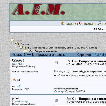
Главная
Помощь
П
A.I.M.
« С
A.I.M.
Генерал
Ъ и Ь
(Модераторы:
Lion
,
Терапевт
,
Strax5
,
Zed
,
cha
,
Снайпер
)
С++ Вопросы и ответы.
Тема:
С++ Вопросы и ответы.
Страниц:
1
2
3
4
5
Ushwood
Re: С++ Вопросы и ответ
[
]
ДжАдай
«
Ответ #200 от
18.04.2015 в 01:
Прирожденный Джаец
Народ, а тут кто-нибудь программиру
May the Force be with you
пребываю в недоумении, а спросить не
Пол:
Мои текущие переводы:
Репутация: +567
Страж
арка 7, версия 30.07.26
jarni
Re: С++ Вопросы и ответ
[
]
Гарный хлопец
«
Ответ #201 от
18.04.2015 в 01:1
Прирожденный Джаец