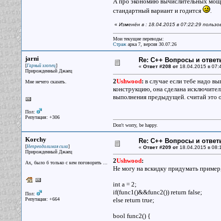
А про экономию вычислительных мощнос
стандартный вариант и годится
.
«
Изменён в : 18.04.2015 в 07:22:29 польз
Мои текущие переводы:
Страж
арка 7, версия 30.07.26
jarni
Re: С++ Вопросы и ответ
[
]
Гарный хлопец
«
Ответ #208 от
18.04.2015 в 07:
Прирожденный Джаец
2
Ushwood
:
в случае если тебе надо в
Мне нечего сказать.
конструкцию, она сделана исключител
выполнения предыдущей. считай это о
Пол:
Репутация: +306
Don't worry, be happy.
Korchy
Re: С++ Вопросы и ответ
[
]
Непреодолимая сила
«
Ответ #209 от
18.04.2015 в 08:
Прирожденный Джаец
2
Ushwood
:
Ах, было б только с кем поговорить ...
Не могу на вскидку придумать пример, 
int a = 2;
if(func1()&&func2()) return false;
Пол:
Репутация: +664
else return true;
bool func2() {