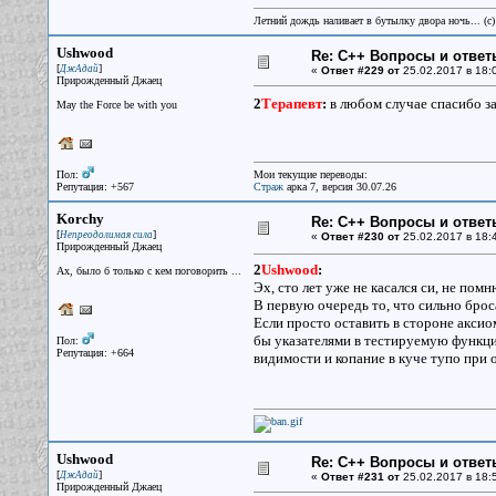
Летний дождь наливает в бутылку двора ночь... (с
Ushwood
Re: С++ Вопросы и ответ
[
]
ДжАдай
«
Ответ #229 от
25.02.2017 в 18:
Прирожденный Джаец
2
Терапевт
:
в любом случае спасибо 
May the Force be with you
Пол:
Мои текущие переводы:
Репутация: +567
Страж
арка 7, версия 30.07.26
Korchy
Re: С++ Вопросы и ответ
[
]
Непреодолимая сила
«
Ответ #230 от
25.02.2017 в 18:
Прирожденный Джаец
2
Ushwood
:
Ах, было б только с кем поговорить ...
Эх, сто лет уже не касался си, не помн
В первую очередь то, что сильно брос
Если просто оставить в стороне аксио
бы указателями в тестируемую функци
Пол:
Репутация: +664
видимости и копание в куче тупо при 
Ushwood
Re: С++ Вопросы и ответ
[
]
ДжАдай
«
Ответ #231 от
25.02.2017 в 18:
Прирожденный Джаец