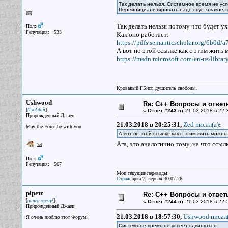
Так делать нельзя. Системное время не усп
Переинициализировать надо спустя какое-т
Так делать нельзя потому что будет у
Пол:
Репутация: +533
Как оно работает:
https://pdfs.semanticscholar.org/6b0
А вот по этой ссылке как с этим жить
https://msdn.microsoft.com/en-us/libra
Кровавый ГБист, душитель свободы.
Ushwood
Re: С++ Вопросы и ответ
[
]
ДжАдай
«
Ответ #243 от
21.03.2018 в 22:
Прирожденный Джаец
21.03.2018 в 20:25:31,
Zed писал(a)
:
May the Force be with you
А вот по этой ссылке как с этим жить можн
Ага, это аналогично тому, на что ссыл
Пол:
Репутация: +567
Мои текущие переводы:
Страж
арка 7, версия 30.07.26
pipetz
Re: С++ Вопросы и ответ
[
]
пипец всему!
«
Ответ #244 от
21.03.2018 в 22:
Прирожденный Джаец
21.03.2018 в 18:57:30,
Ushwood писал(
Я очень люблю этот Форум!
Системное время не успеет сдвинуться