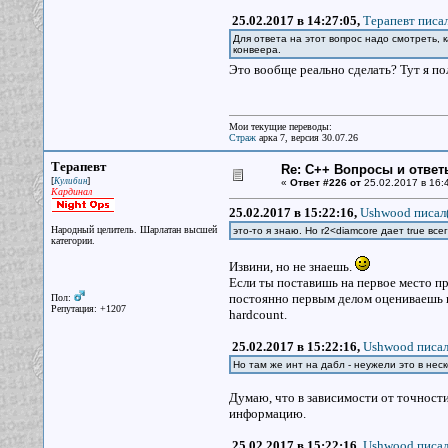
25.02.2017 в 14:27:05,
Терапевт писал
Для ответа на этот вопрос надо смотреть, 
конвеера.
Это вообще реально сделать? Тут я п
Мои текущие переводы:
Страж
арка 7, версия 30.07.26
Терапевт
Re: С++ Вопросы и ответ
[
]
Кулибин
«
Ответ #226 от
25.02.2017 в 16:
Кардинал
25.02.2017 в 15:22:16,
Ushwood писал(
Народный целитель. Шарлатан высшей
это-то я знаю. Но r2<diamcore дает true все
категории.
Извини, но не знаешь.
Если ты поставишь на первое место пр
постоянно первым делом оцениваешь r
Пол:
Репутация: +1207
hardcount.
25.02.2017 в 15:22:16,
Ushwood писал
Но там же инт на дабл - неужели это в нес
Думаю, что в зависимости от точности
информацию.
25.02.2017 в 15:22:16,
Ushwood писал