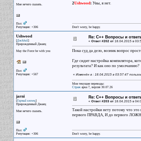
2
Ushwood
:
Увы, я нет.
Мне нечего сказать.
Пол:
Репутация: +306
Don't worry, be happy.
Ushwood
Re: С++ Вопросы и ответ
[
]
ДжАдай
«
Ответ #202 от
18.04.2015 в 03:
Прирожденный Джаец
Пока суд да дело, возник вопрос просто
May the Force be with you
Где сидит настройка компилятора, кот
результата? И как оно по умолчанию?
Пол:
Репутация: +567
«
Изменён в : 18.04.2015 в 03:57:47 польз
Мои текущие переводы:
Страж
арка 7, версия 30.07.26
jarni
Re: С++ Вопросы и ответ
[
]
Гарный хлопец
«
Ответ #203 от
18.04.2015 в 04:
Прирожденный Джаец
Такой настройки нету потому что это
Мне нечего сказать.
первого ПРАВДА, И до первого ЛОЖН
Пол:
Репутация: +306
Don't worry, be happy.