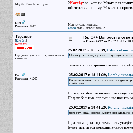
2
Korchy
:
во, кстати. Много раз слышу 
May the Force be with you
объяснения, почему. Может, ты просв
Пол:
Мои текущие переводы:
Репутация: +567
Страж
арка 7, версия 30.07.26
Терапевт
Re: С++ Вопросы и ответ
[
]
Кулибин
«
Ответ #232 от
25.02.2017 в 19:
Кардинал
25.02.2017 в 18:52:39,
Ushwood писал(
Народный целитель. Шарлатан высшей
Много раз слышу в разных вариациях, что г
категории.
Только с точки зрения читаемости, о
25.02.2017 в 18:41:29,
Korchy писал(a
Пол:
Репутация: +1207
Возможно какое-то количество ресурсов тра
глобалкам.
Проверка области видимости существуе
Под глобальные переменные память, как
25.02.2017 в 18:41:29,
Korchy писал(a
попробуй ради эксперимента передать их х
При этом производительность упадёт, 
Будет тратиться дополнительное время