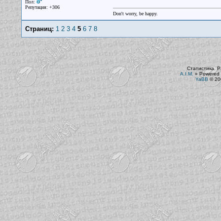
Пол:
Репутация: +306
Don't worry, be happy.
Страниц:
1
2
3
4
5
6
7
8
Статистика. Р
A.I.M.
»
Powered 
YaBB
© 200