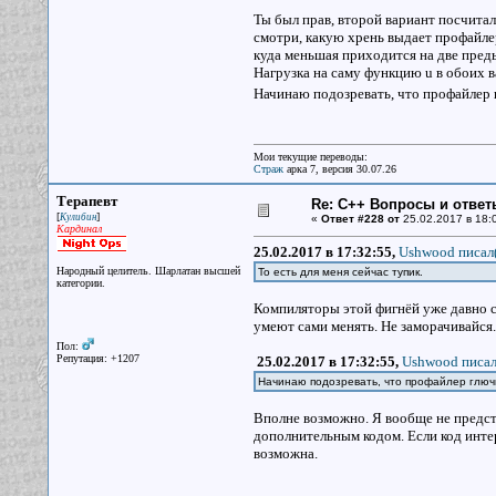
Ты был прав, второй вариант посчитал
смотри, какую хрень выдает профайлер
куда меньшая приходится на две пред
Нагрузка на саму функцию u в обоих 
Начинаю подозревать, что профайлер г
Мои текущие переводы:
Страж
арка 7, версия 30.07.26
Терапевт
Re: С++ Вопросы и ответ
[
]
Кулибин
«
Ответ #228 от
25.02.2017 в 18:
Кардинал
25.02.2017 в 17:32:55,
Ushwood писал(
Народный целитель. Шарлатан высшей
То есть для меня сейчас тупик.
категории.
Компиляторы этой фигнёй уже давно с
умеют сами менять. Не заморачивайся.
Пол:
Репутация: +1207
25.02.2017 в 17:32:55,
Ushwood писал
Начинаю подозревать, что профайлер глюч
Вполне возможно. Я вообще не предст
дополнительным кодом. Если код инте
возможна.