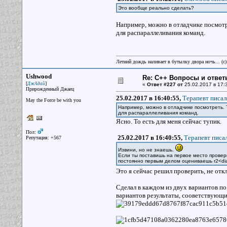
Это вообще реально сделать?
Например, можно в отладчике посмотре
для распараллеливания команд.
Летний дождь наливает в бутылку двора ночь... (с
Ushwood
Re: С++ Вопросы и ответ
[
]
ДжАдай
«
Ответ #227 от
25.02.2017 в 17:
Прирожденный Джаец
25.02.2017 в 16:40:55,
Терапевт писал
May the Force be with you
Например, можно в отладчике посмотреть. 
для распараллеливания команд.
Ясно. То есть для меня сейчас тупик.
Пол:
25.02.2017 в 16:40:55,
Терапевт писал
Репутация: +567
Извини, но не знаешь.
Если ты поставишь на первое место проверк
постоянно первым делом оцениваешь r2<dia
Это я сейчас решил проверить, не откл
Сделал в каждом из двух вариантов по
вариантов результаты, сооветствующ