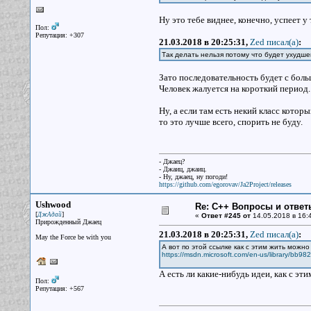
Ну это тебе виднее, конечно, успеет у 
Пол:
Репутация: +307
21.03.2018 в 20:25:31,
Zed писал(a)
:
Так делать нельзя потому что будет ухудш
Зато последовательность будет с бол
Человек жалуется на короткий период.
Ну, а если там есть некий класс кото
то это лучше всего, спорить не буду.
- Джаец?
- Джаиц, джаиц.
- Ну, джаец, ну погоди!
https://github.com/egorovav/Ja2Project/releases
Ushwood
Re: С++ Вопросы и ответ
[
]
ДжАдай
«
Ответ #245 от
14.05.2018 в 16:
Прирожденный Джаец
21.03.2018 в 20:25:31,
Zed писал(a)
:
May the Force be with you
А вот по этой ссылке как с этим жить можн
https://msdn.microsoft.com/en-us/library/bb98
А есть ли какие-нибудь идеи, как с э
Пол:
Репутация: +567