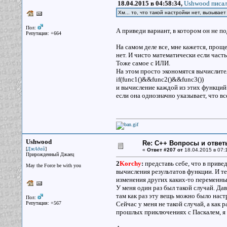
18.04.2015 в 04:58:34,
Ushwood писал
Хм... то, что такой настройки нет, вызыва
Пол:
А приведи вариант, в котором он не п
Репутация: +664
На самом деле все, мне кажется, проще
нет. И чисто математически если часть 
Тоже самое с ИЛИ.
На этом просто экономятся вычислите
if(func1()&&func2()&&func3())
и вычисление каждой из этих функций 
если она однозначно указывает, что все
Ushwood
Re: С++ Вопросы и ответ
[
]
ДжАдай
«
Ответ #207 от
18.04.2015 в 07:
Прирожденный Джаец
2
Korchy
:
представь себе, что в приве
May the Force be with you
вычисления результатов функции. И те
изменения других каких-то переменны
У меня один раз был такой случай. Дав
там как раз эту вещь можно было настр
Пол:
Репутация: +567
Сейчас у меня не такой случай, а как 
прошлых приключениях с Паскалем, я з