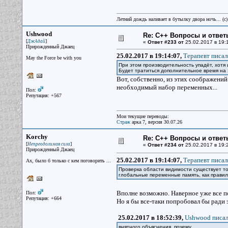
Летний дождь наливает в бутылку двора ночь... (с
Ushwood
Re: С++ Вопросы и ответ
[
]
ДжАдай
«
Ответ #233 от
25.02.2017 в 19:
Прирожденный Джаец
25.02.2017 в 19:14:07,
Терапевт писал
May the Force be with you
При этом производительность упадёт, хотя 
Будет тратиться дополнительное время на 
Вот, собственно, из этих соображени
необходимый набор переменных...
Пол:
Репутация: +567
Мои текущие переводы:
Страж
арка 7, версия 30.07.26
Korchy
Re: С++ Вопросы и ответ
[
]
Непреодолимая сила
«
Ответ #234 от
25.02.2017 в 19:
Прирожденный Джаец
25.02.2017 в 19:14:07,
Терапевт писал
Ах, было б только с кем поговорить ...
Проверка области видимости существует тол
глобальные переменные память, как правило,
Вполне возможно. Наверное уже все 
Пол:
Репутация: +664
Но я бы все-таки попробовал бы ради 
25.02.2017 в 18:52:39,
Ushwood писал
внятного объяснения, почему