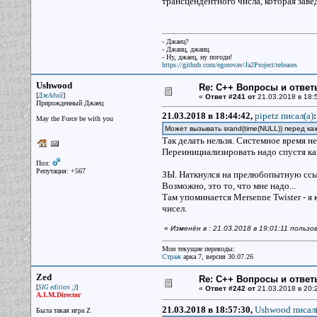
трансцендентного числа, которая зав
- Джаец?
- Джаиц, джаиц.
- Ну, джаец, ну погоди!
https://github.com/egorovav/Ja2Project/releases
Ushwood
Re: С++ Вопросы и ответ
[
]
ДжАдай
«
Ответ #241 от
21.03.2018 в 18:
Прирожденный Джаец
21.03.2018 в 18:44:42,
pipetz писал(a)
:
May the Force be with you
Может вызывать srand(time(NULL)) перед к
Так делать нельзя. Системное время н
Переинициализировать надо спустя как
Пол:
Репутация: +567
ЗЫ. Наткнулся на прелюбопытную ссыл
Возможно, это то, что мне надо...
Там упоминается Mersenne Twister - я
чисел.
«
Изменён в : 21.03.2018 в 19:01:11 польз
Мои текущие переводы:
Страж
арка 7, версия 30.07.26
Zed
Re: С++ Вопросы и ответ
[
]
SIG edition ;)
«
Ответ #242 от
21.03.2018 в 20:
A.I.M.Director
21.03.2018 в 18:57:30,
Ushwood писал(
Была такая игра Z