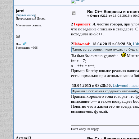
jarni
Re: С++ Вопросы и ответ
[
]
Гарный хлопец
«
Ответ #213 от
18.04.2015 в 09:
Прирожденный Джаец
2
Терапевт
:
Я, честно говоря, при упо
Мне нечего сказать.
что поведение описано в стандарте. С
исходили из с/с++.
2
Ushwood
:
18.04.2015 в 08:28:50,
Ush
Пол:
Репутация: +306
Такое, естественно, никто писать не будет
Ты был бы сильно удивлён...
Мне то
int x = 7;
x = ++x + x++;
Пример Korchy вполне реально написат
есть нормально при использовании б
18.04.2015 в 08:28:50,
Ushwood писал
Функция func2 может содержать какое-нибу
Правила хорошего тона говорят что фу
выполняет b++ а также возвращает bool
Понятно что в жизни это не всегда так
вызываемых функий.
Don't worry, be happy.
Artem13
Re: С++ Вопросы и ответ