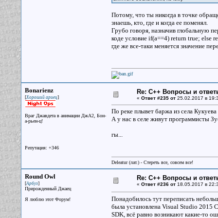
Потому, что ты никогда в точке обращ
знаешь, кто, где и когда ее поменял.
Грубо говоря, назначив глобальную пе
коде условие if(a==4) return true; else
где же все-таки меняется значение пер
Bonarienz
Re: С++ Вопросы и ответ
[
]
Хороший ариец
«
Ответ #235 от
25.02.2017 в 19:
По реке плывет баржа из села Кукуева
Враг Джавдета в анимации ДжА2, Бон-
А у нас в селе живут программисты З
а-рьен-ц!
гы...
Репутация: +346
Deleatur (лат.) - Стереть все, совсем все!
Round Owl
Re: С++ Вопросы и ответ
[
]
Арбуз
«
Ответ #236 от
18.05.2017 в 22:
Прирожденный Джаец
Понадобилось тут переписать небольш
Я люблю этот Форум!
была установлена Visual Studio 2015 
SDK, всё равно возникают какие-то ош