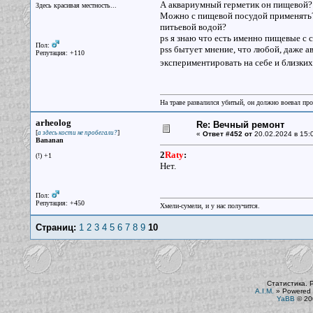
А аквариумный герметик он пищевой? 
Здесь красивая местность...
Можно с пищевой посудой применять? 
питьевой водой?
ps я знаю что есть именно пищевые с 
Пол:
pss бытует мнение, что любой, даже а
Репутация: +110
экспериментировать на себе и близких
На траве развалился убитый, он должно воевал прот
arheolog
Re: Вечный ремонт
[
]
а здесь кости не пробегали?
«
Ответ #452 от
20.02.2024 в 15:
Bananan
2
Raty
:
(!) +1
Нет.
Пол:
Репутация: +450
Хмели-сумели, и у нас получится.
Страниц:
1
2
3
4
5
6
7
8
9
10
Статистика. 
A.I.M.
»
Powered 
YaBB
© 200