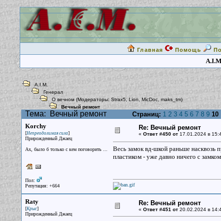
Главная
Помощь
П
A.I.M
A.I.M.
Генерал
О вечном
(Модераторы:
Strax5
,
Lion
,
MicDoc
,
maks_tm
)
Вечный ремонт
Тема:
Вечный ремонт
Страниц:
1
2
3
4
5
6
7
8
9
10
Korchy
Re: Вечный ремонт
[
]
Непреодолимая сила
«
Ответ #450 от
17.01.2024 в 15:
Прирожденный Джаец
Весь замок вд-шкой раньше насквозь п
Ах, было б только с кем поговорить ...
пластиком - уже давно ничего с замком
Пол:
Репутация: +664
Raty
Re: Вечный ремонт
[
]
Крыс
«
Ответ #451 от
20.02.2024 в 14:
Прирожденный Джаец