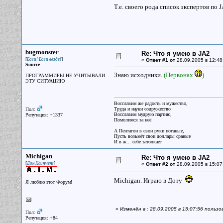
Т.е. своего рода список экспертов по J
bugmonster
Re: Что я умею в JA2
[
]
Баги! Баги везде!
«
Ответ #1 от
28.09.2005 в 12:48
Source
Знаю исходники.
(Первонах
)
ПРОГРАММИРЫ НЕ УЧИТЫВАЛИ
ЭТУ СИТУАЦИЮ
Восславим же радость и мужество,
Труда и науки содружество
Пол:
Восславим мудрую партию,
Репутация: +1337
Помолимся за неё.
А Пентагон в свои руки поганые,
Пусть возьмёт свои доллары сраные
И в ж... себе затолкает
Michigan
Re: Что я умею в JA2
[
]
Дон Ксинменг
«
Ответ #2 от
28.09.2005 в 15:07
Michigan. Играю в Доту
Я люблю этот Форум!
«
Изменён в : 28.09.2005 в 15:07:56 пользо
Пол:
Репутация: +84