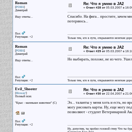
Roman
Re: Что я умею в JA2
[
]
РОМА
«
Ответ #28 от
05.03.2007 в 16:0
Димитрий
Спасибо. На фига... простите, зачем м
Ищу ответы...
потеряюсь...
Пол:
Репутация: +2
Только тем, кто в пути, открываются нелегкие доро
Roman
Re: Что я умею в JA2
[
]
РОМА
«
Ответ #29 от
05.03.2007 в 16:1
Димитрий
Но выбирать, похоже, не из чего. Ушел
Ищу ответы...
Пол:
Репутация: +2
Только тем, кто в пути, открываются нелегкие доро
Evil_Shooter
Re: Что я умею в JA2
[
]
Мазила!
«
Ответ #30 от
22.04.2007 в 21:0
Полный псих
Эх... таланты у меня хоть и есть, но 
"Крыс - маленькое животное" (С)
могу рисовать карты. Ну, еще могу по
позволяют - студент Ветеринарной Ак
Пол:
Репутация: +2
Ну, допустим, ты пробил головой стену Что ты буд
(Станислав Ежи Лец)