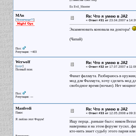
Ex Evil_Shooter
MAn
Re: Что я умею в JA2
[
]
Человечище!!!
«
Ответ #31 от
23.04.2007 в 14:3
Экзаменовать коновала на доктора!
(Чапай)
Пол:
Репутация: +403
Werwolf
Re: Что я умею в JA2
[
]
зулус
«
Ответ #32 от
17.07.2007 в 11:0
Полный псих
Фанат фаллаута. Разбираюсь в оружии,
мод для Фаллаута, хочу сделать мод д
свободное время (ночью). Нет мощног
Пол:
Репутация: ---
Manfredi
Re: Что я умею в JA2
Пакос
«
Ответ #33 от
12.05.2008 в 09:3
Я люблю этот Форум!
Ищу перца...раньше был с ником Bezu
наверняка и на этом форуме тусил...ф
кто-нить знает судьбу этого парня или
Репутация: ---