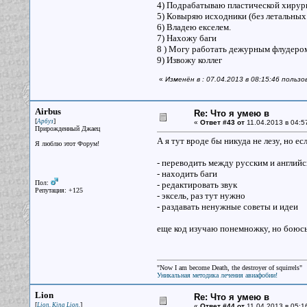
4) Подрабатываю пластической хирурги
5) Ковыряю исходники (без летальных
6) Владею екселем.
7) Нахожу баги
8 ) Могу работать дежурным флудеро
9) Извожу коллег
«
Изменён в : 07.04.2013 в 08:15:46 пользо
Airbus
Re: Что я умею в
[
]
Арбуз
«
Ответ #43 от
11.04.2013 в 04:5
Прирожденный Джаец
А я тут вроде бы никуда не лезу, но ес
Я люблю этот Форум!
- переводить между русским и англий
- находить баги
Пол:
- редактировать звук
Репутация: +125
- эксель, раз тут нужно
- раздавать ненужные советы и идеи
еще код изучаю понемножку, но боюсь 
"Now I am become Death, the destroyer of squirrels"
Уникальная методика лечения авиафобии!
Lion
Re: Что я умею в
[
]
Lion. King Lion.
«
Ответ #44 от
11.04.2013 в 05:1