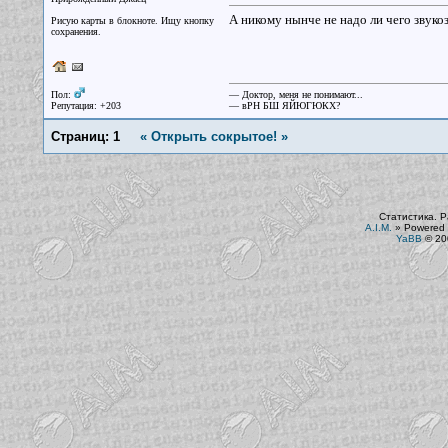
А никому нынче не надо ли чего звуко
Рисую карты в блокноте. Ищу кнопку
сохранения.
Пол:
— Доктор, меня не понимают...
Репутация: +203
— вРН БШ ЯЙЮГЮКХ?
Страниц:
1
« Открыть сокрытое! »
Статистика. Р
A.I.M.
»
Powered 
YaBB
© 200