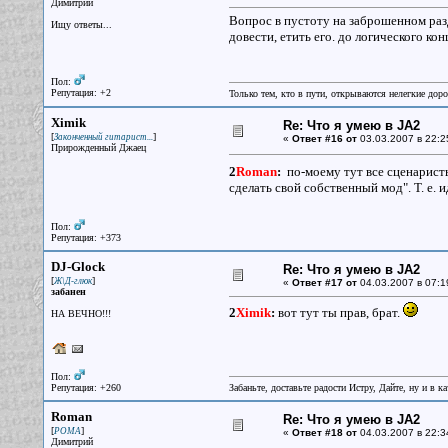
Димитрий
Вопрос в пустоту на заброшенном раз
Ищу ответы...
довести, етить его. до логического кон
Пол:
Репутация: +2
Только тем, кто в пути, открываются нелегкие доро
Ximik
Re: Что я умею в JA2
[
]
Законченный гитарист...
«
Ответ #16 от
03.03.2007 в 22:2
Прирожденный Джаец
2
Roman
:
по-моему тут все сценарис
сделать свой собственный мод". Т. е
Пол:
Репутация: +373
DJ-Glock
Re: Что я умею в JA2
[
]
Ж\Д-глюк
«
Ответ #17 от
04.03.2007 в 07:1
забанен
2
Ximik
:
вот тут ты прав, брат.
НА ВЕЧНО!!!
Пол:
Репутация: +260
Забаньте, доставьте радости Истру, Дайте, ну и в 
Roman
Re: Что я умею в JA2
[
]
РОМА
«
Ответ #18 от
04.03.2007 в 22:3
Димитрий