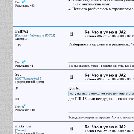
Пол:
3. Знаю английский язык.
Репутация: +33
4. Немного разбираюсь в стрелковом 
Fall762
Re: Что я умею в JA2
[
]
Гангстер - Работаю на БОССА
«
Ответ #37 от
26.06.2009 в 02:1
Мистер ЭЧ
Разбираюсь в оружии и в различных "ат
1.13
Пол:
Репутация: +1
Все мы выживем тогда и вернемся мы туда, где Росс
Sot
Re: Что я умею в JA2
[
]
СОТ 'Пригородный'
«
Ответ #38 от
26.06.2009 в 03:3
Прирожденный Джаец
Quote:
:P
могу написать описание того или иного ств
для ГШ-18 если нетрудно... в свою оч
Пол:
Репутация: +105
Если долго смотреть на Арулько, Арулько начнет с
maks_tm
Re: Что я умею в JA2
[
]
Тьмакс
«
Ответ #39 от
26.06.2009 в 04:5
Прирожденный Джаец