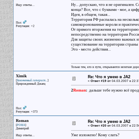
Ну... допускаю, что я не оригинален. 
Ищу ответы...
конца? Все, что с буквами - мое, а циф
Идея, в общем, такая...
Территория РФ распалась на нескольк
Пол:
самокоронованные короли и практичес
Репутация: +2
От прямого вторжения на территорию 
непосредственно на территории Росси
Для защиты своих жизненно важных ин
существование на территории страны 
Это - место действия...
Только тем, кто в пути, открываются нелегкие доро
Ximik
Re: Что я умею в JA2
[
]
Законченный гитарист...
«
Ответ #19 от
04.03.2007 в 22:3
Прирожденный Джаец
2
Roman
:
дальше тебе нужно всё проду
Пол:
Репутация: +373
Roman
Re: Что я умею в JA2
[
]
РОМА
«
Ответ #20 от
04.03.2007 в 22:5
Димитрий
Уже изложено! Кому слать?
Ищу ответы...