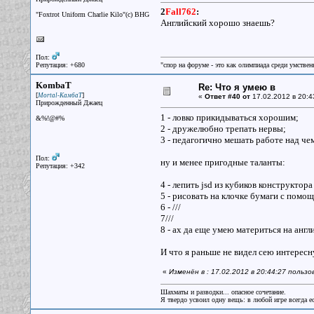
2
Fall762
:
"Foxtrot Uniform Charlie Kilo"(с) BHG
Английский хорошо знаешь?
Пол:
Репутация: +680
"спор на форуме - это как олимпиада среди умствен
KombaT
Re: Что я умею в
[
]
Mortal-КамбаТ
«
Ответ #40 от
17.02.2012 в 20:4
Прирожденный Джаец
1 - ловко прикидываться хорошим;
&%!@#%
2 - дружелюбно трепать нервы;
3 - педагогично мешать работе над чем
Пол:
ну и менее пригодные таланты:
Репутация: +342
4 - лепить jsd из кубиков конструктора
5 - рисовать на клочке бумаги с помо
6 - ///
7///
8 - ах да еще умею материться на англ
И что я раньше не видел сею интерес
«
Изменён в : 17.02.2012 в 20:44:27 поль
Шахматы и разводки... опасное сочетание.
Я твердо усвоил одну вещь: в любой игре всегда ес