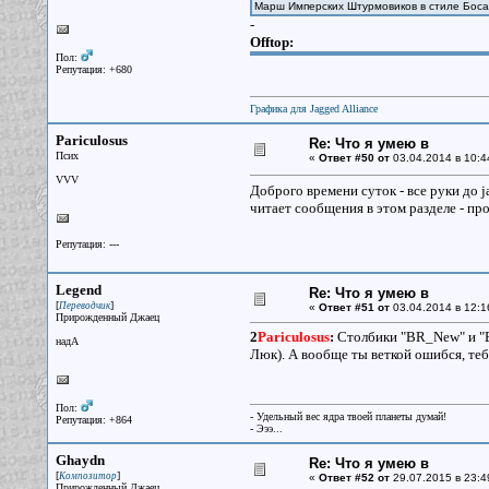
Марш Имперских Штурмовиков в стиле Боса
-
Offtop:
Пол:
Репутация: +680
Графика для Jagged Alliance
Pariculosus
Re: Что я умею в
Псих
«
Ответ #50 от
03.04.2014 в 10:4
VVV
Доброго времени суток - все руки до ja
читает сообщения в этом разделе - пр
Репутация: ---
Legend
Re: Что я умею в
[
]
Переводчик
«
Ответ #51 от
03.04.2014 в 12:1
Прирожденный Джаец
2
Pariculosus
:
Столбики "BR_New" и "BR
надА
Люк). А вообще ты веткой ошибся, те
Пол:
- Удельный вес ядра твоей планеты думай!
Репутация: +864
- Эээ...
Ghaydn
Re: Что я умею в
[
]
Композитор
«
Ответ #52 от
29.07.2015 в 23:4
Прирожденный Джаец