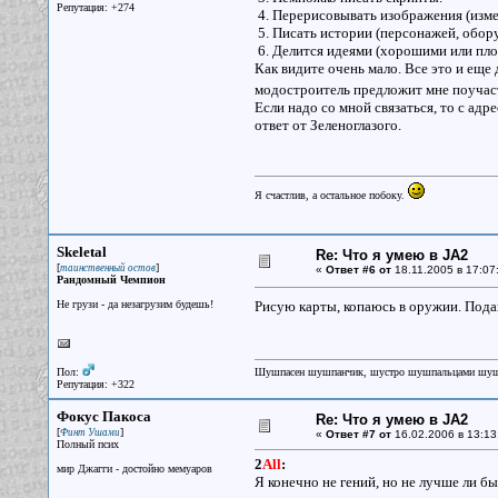
Репутация: +274
4. Перерисовывать изображения (изме
5. Писать истории (персонажей, обору
6. Делится идеями (хорошими или пло
Как видите очень мало. Все это и еще
модостроитель предложит мне поучаст
Если надо со мной связаться, то с адр
ответ от Зеленоглазого.
Я счастлив, а остальное побоку.
Skeletal
Re: Что я умею в JA2
[
]
таинственный остов
«
Ответ #6 от
18.11.2005 в 17:07
Рандомный Чемпион
Не грузи - да незагрузим будешь!
Рисую карты, копаюсь в оружии. Под
Пол:
Шушпасен шушпанчик, шустро шушпальцами шу
Репутация: +322
Фокус Пакоса
Re: Что я умею в JA2
[
]
Финт Ушами
«
Ответ #7 от
16.02.2006 в 13:13
Полный псих
2
All
:
мир Джагги - достойно мемуаров
Я конечно не гений, но не лучше ли бы