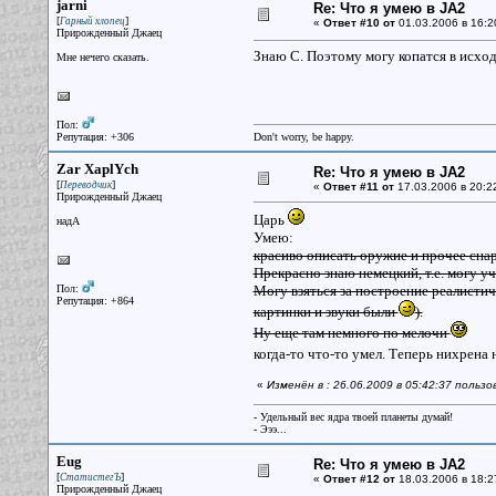
jarni
Re: Что я умею в JA2
[
]
Гарный хлопец
«
Ответ #10 от
01.03.2006 в 16:2
Прирожденный Джаец
Знаю С. Поэтому могу копатся в исход
Мне нечего сказать.
Пол:
Репутация: +306
Don't worry, be happy.
Zar XaplYch
Re: Что я умею в JA2
[
]
Переводчик
«
Ответ #11 от
17.03.2006 в 20:2
Прирожденный Джаец
Царь
надА
Умею:
красиво описать оружие и прочее снар
Прекрасно знаю немецкий, т.е. могу у
Пол:
Могу взяться за построение реалисти
Репутация: +864
картинки и звуки были
).
Ну еще там немного по мелочи
когда-то что-то умел. Теперь нихрена 
«
Изменён в : 26.06.2009 в 05:42:37 польз
- Удельный вес ядра твоей планеты думай!
- Эээ...
Eug
Re: Что я умею в JA2
[
]
СтатистегЪ
«
Ответ #12 от
18.03.2006 в 18:2
Прирожденный Джаец