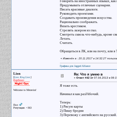
Говорить на иностранных языках, как 
Придумывать отличные сценарии.
Писать красивые диалоги.
Руководить проектами.
Создавать произведения искусства.
Рационально соображать.
Вязать крестиком.
Стрелять лазером из глаз.
Смотреть сквозь что-нибудь, кроме св
Летать.
Считать.
Обращаться в ЛК, или на почту, или в 
«
Изменён в : 20.11.2017 в 14:32:27 польз
Графика для Jagged Alliance
Lion
Re: Что я умею в
[
]
Lion. King Lion.
«
Ответ #42 от
07.04.2013 в 08:1
Кардинал
Я тоже есть.
Welcome to Metavira!
Начинал я как разJAбочий.
Теперь:
Пол:
1) Рисую карты
Репутация: +363
2) Пишу бредни
3) Перевожу с английского на русский