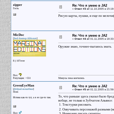
zipper
Re: Что я умею в JA2
Гость
«
Ответ #3 от
11.10.2005 в 15:19
Рисую карты, пушки, и еще по мелочи(
MicDoc
Re: Что я умею в JA2
[
]
Злой доктор Айболит
«
Ответ #4 от
01.11.2005 в 18:33
Оружие знаю, точнее-пытаюсь знать.
8:) 107over
Пол:
Репутация: +551
Минусы пока кончились
GreenEyeMan
Re: Что я умею в JA2
[
]
Добрый волшебник
«
Ответ #5 от
01.11.2005 в 21:59
Псих
То, что раньше здесь указал было бред
Истина как-то тут, а я ее где-то там.
вобще, не только в Зубчатом Альянсе:
1. Текстурки рисовать.
2. Озвучивать персонажей разными 
Пол:
3. Немножко писать скрипты.