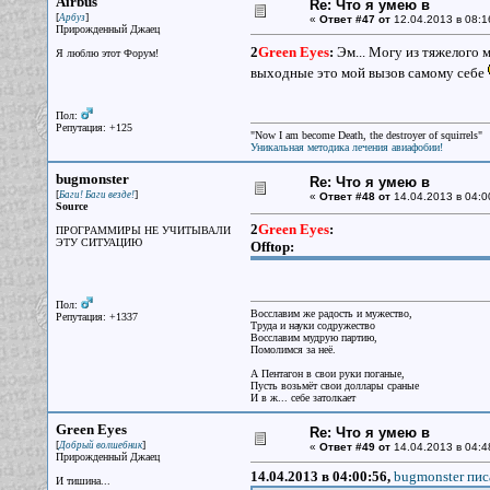
Airbus
Re: Что я умею в
[
]
Арбуз
«
Ответ #47 от
12.04.2013 в 08:1
Прирожденный Джаец
2
Green Eyes
:
Эм... Могу из тяжелого м
Я люблю этот Форум!
выходные это мой вызов самому себе
Пол:
Репутация: +125
"Now I am become Death, the destroyer of squirrels"
Уникальная методика лечения авиафобии!
bugmonster
Re: Что я умею в
[
]
Баги! Баги везде!
«
Ответ #48 от
14.04.2013 в 04:0
Source
2
Green Eyes
:
ПРОГРАММИРЫ НЕ УЧИТЫВАЛИ
ЭТУ СИТУАЦИЮ
Offtop:
Пол:
Восславим же радость и мужество,
Репутация: +1337
Труда и науки содружество
Восславим мудрую партию,
Помолимся за неё.
А Пентагон в свои руки поганые,
Пусть возьмёт свои доллары сраные
И в ж... себе затолкает
Green Eyes
Re: Что я умею в
[
]
Добрый волшебник
«
Ответ #49 от
14.04.2013 в 04:4
Прирожденный Джаец
14.04.2013 в 04:00:56,
bugmonster пис
И тишина...