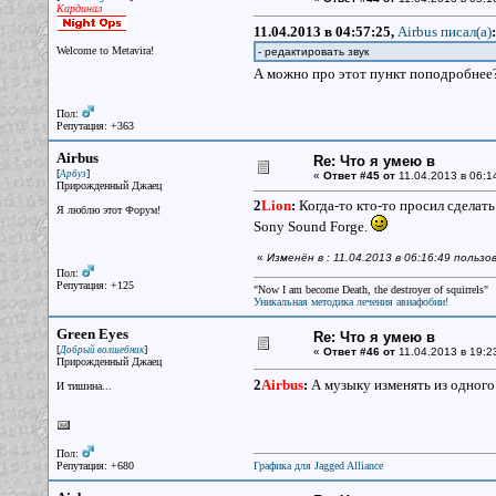
Кардинал
11.04.2013 в 04:57:25,
Airbus писал(a)
:
Welcome to Metavira!
- редактировать звук
А можно про этот пункт поподробне
Пол:
Репутация: +363
Airbus
Re: Что я умею в
[
]
Арбуз
«
Ответ #45 от
11.04.2013 в 06:1
Прирожденный Джаец
2
Lion
:
Когда-то кто-то просил сделать
Я люблю этот Форум!
Sony Sound Forge.
«
Изменён в : 11.04.2013 в 06:16:49 польз
Пол:
Репутация: +125
"Now I am become Death, the destroyer of squirrels"
Уникальная методика лечения авиафобии!
Green Eyes
Re: Что я умею в
[
]
Добрый волшебник
«
Ответ #46 от
11.04.2013 в 19:2
Прирожденный Джаец
2
Airbus
:
А музыку изменять из одного
И тишина...
Пол:
Репутация: +680
Графика для Jagged Alliance