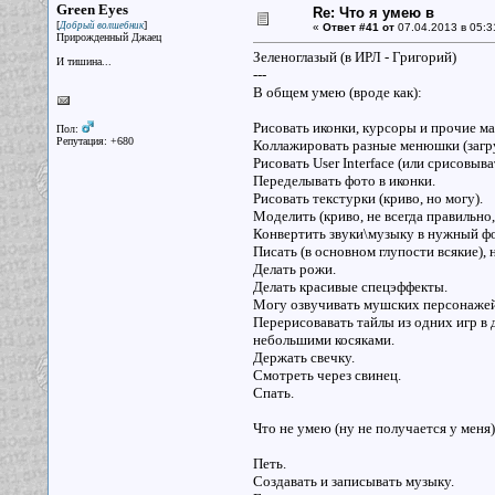
Green Eyes
Re: Что я умею в
[
]
Добрый волшебник
«
Ответ #41 от
07.04.2013 в 05:3
Прирожденный Джаец
Зеленоглазый (в ИРЛ - Григорий)
И тишина...
---
В общем умею (вроде как):
Рисовать иконки, курсоры и прочие м
Пол:
Репутация: +680
Коллажировать разные менюшки (загру
Рисовать User Interface (или срисовыва
Переделывать фото в иконки.
Рисовать текстурки (криво, но могу).
Моделить (криво, не всегда правильно
Конвертить звуки\музыку в нужный ф
Писать (в основном глупости всякие),
Делать рожи.
Делать красивые спецэффекты.
Могу озвучивать мушских персонажей
Перерисовавать тайлы из одних игр в д
небольшими косяками.
Держать свечку.
Смотреть через свинец.
Спать.
Что не умею (ну не получается у меня)
Петь.
Создавать и записывать музыку.