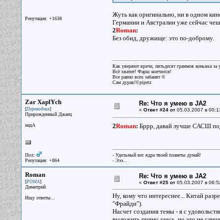
Жуть как оригинально, ни в одном кино
Репутация: +1638
Германии и Австралии уже сейчас чеш
2
Roman
:
Без обид, дружище: это по-доброму.
Как уверяют врачи, пятьдесят граммов коньяка за у
Всё хватит! Фарш кончился!
Все равно всех забанят ©
Сам дурак!©pipetz
Zar XaplYch
Re: Что я умею в JA2
[
]
Переводчик
«
Ответ #24 от
05.03.2007 в 00:1
Прирожденный Джаец
надА
2
Roman
:
Бррр, давай лучше САСШ п
Пол:
- Удельный вес ядра твоей планеты думай!
Репутация: +864
- Эээ...
Roman
Re: Что я умею в JA2
[
]
РОМА
«
Ответ #25 от
05.03.2007 в 06:5
Димитрий
Ну, кому что интереснее... Китай раз
Ищу ответы...
"Фрайди").
Насчет создания темы - я с удовольств
выложить прямо здесь, но это не слишк