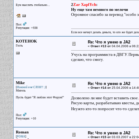
2
Zar XaplYch
:
Бум мыслить глобально...
Ну еще там немного по мелочи
Огромное спасибо за перевод "особо 
Пол:
Репутация: +938
Если все начнут делать деньги, то кто же будет дела
KOTEHOK
Re: Что я умею в JA2
Гость
«
Ответ #13 от
04.04.2006 в 06:2
Учусь на программиста в ДВГУ. Первый
сделаю, что смогу.
Mike
Re: Что я умею в JA2
[
]
Никакой я не СЛОН!! :)
«
Ответ #14 от
25.04.2006 в 14:4
Мигель
Пусть будет "Я люблю этот Форум!"
Дозволено ли мне будет вставить свое.
Рисую карты, разрабатываю квесты, де
Неужто кто-то попросит что-то сдела
Пол:
Репутация: +10
Roman
Re: Что я умею в JA2
[
]
РОМА
«
Ответ #15 от
03.03.2007 в 22:0