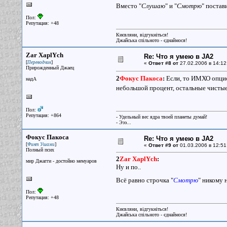
Вместо "
Слушаю
" и "
Смотрю
" постав
Пол:
Репутация: +48
Києвляни, відгукніться!
Джайська спільното - єднаймося!
Zar XaplYch
Re: Что я умею в JA2
[
]
Переводчик
«
Ответ #8 от
27.02.2006 в 14:12
Прирожденный Джаец
2
Фокус Пакоса
:
Если, то ИМХО опциона
надА
небольшой процент, остальные чисты
Пол:
Репутация: +864
- Удельный вес ядра твоей планеты думай!
- Эээ...
Фокус Пакоса
Re: Что я умею в JA2
[
]
Финт Ушами
«
Ответ #9 от
01.03.2006 в 12:51
Полный псих
2
Zar XaplYch
:
мир Джагги - достойно мемуаров
Ну и по..
Всё равно строчка "
Смотрю
" никому 
Пол:
Репутация: +48
Києвляни, відгукніться!
Джайська спільното - єднаймося!