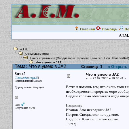
Главная
Помощь
П
A.I.M.
A.I.M.
Обсуждаем игры
Поиск соратников
(Модераторы:
Терапевт
,
Снайпер
,
Lion
,
ThunderBird
)
Что я умею в JA2
Тема:
Что я умею в JA2
Страниц:
1
« Открыть 
Strax5
Что я умею в JA2
[
]
Пятижды пуганый
«
от
27.09.2005 в 19:48:41 »
Прирожденный Джаец
Ветка в помошь тем, кто очень хочет 
Дорогу осилит бегущий
необходимости перерыть море сообщ
Сердце кровью обливается когда очере
Пол:
Например:
Репутация: +649
Иванов. Заю исходники JA2.
Петров. Специалист по оружию.
Сидоров. Классно рисую карты.
.. и т.д.