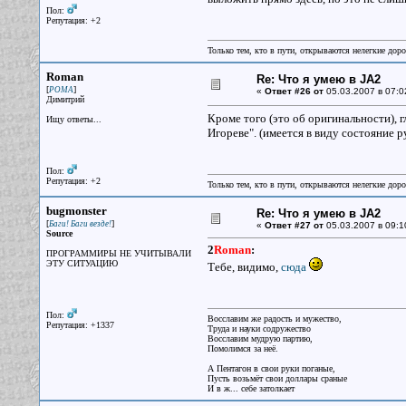
Пол:
Репутация: +2
Только тем, кто в пути, открываются нелегкие доро
Roman
Re: Что я умею в JA2
[
]
РОМА
«
Ответ #26 от
05.03.2007 в 07:0
Димитрий
Кроме того (это об оригинальности), 
Ищу ответы...
Игореве". (имеется в виду состояние 
Пол:
Репутация: +2
Только тем, кто в пути, открываются нелегкие доро
bugmonster
Re: Что я умею в JA2
[
]
Баги! Баги везде!
«
Ответ #27 от
05.03.2007 в 09:1
Source
2
Roman
:
ПРОГРАММИРЫ НЕ УЧИТЫВАЛИ
ЭТУ СИТУАЦИЮ
Тебе, видимо,
сюда
Пол:
Восславим же радость и мужество,
Репутация: +1337
Труда и науки содружество
Восславим мудрую партию,
Помолимся за неё.
А Пентагон в свои руки поганые,
Пусть возьмёт свои доллары сраные
И в ж... себе затолкает