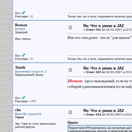
Пол:
Репутация: +2
Только тем, кто в пути, открываются нелегкие доро
Roman
Re: Что я умею в JA2
[
]
РОМА
«
Ответ #21 от
04.03.2007 в 22:5
Димитрий
Или что там далее - после "для начала"
Ищу ответы...
Пол:
Репутация: +2
Только тем, кто в пути, открываются нелегкие доро
Ximik
Re: Что я умею в JA2
[
]
Законченный гитарист...
«
Ответ #22 от
04.03.2007 в 23:2
Прирожденный Джаец
2
Roman
:
здесь выкладывай, если на т
собирай единомышленников (если на
Пол:
Репутация: +373
cha
Re: Что я умею в JA2
[
]
БибизЯн с гранатой
«
Ответ #23 от
04.03.2007 в 23:4
Тиран
Quote:
Зам. Гиви по учету недовольных
работой форума
Территория РФ распалась на несколько де
самокоронованные короли и практически н