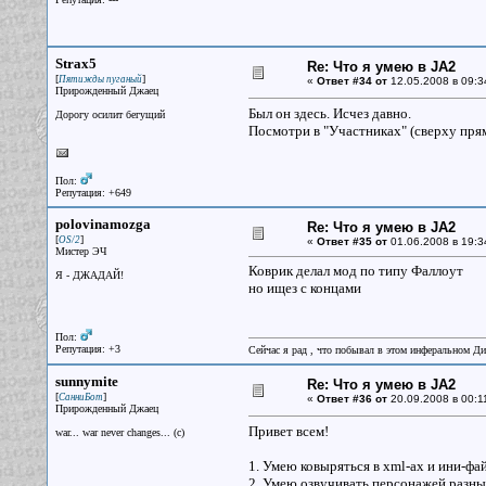
Strax5
Re: Что я умею в JA2
[
]
Пятижды пуганый
«
Ответ #34 от
12.05.2008 в 09:3
Прирожденный Джаец
Был он здесь. Исчез давно.
Дорогу осилит бегущий
Посмотри в "Участниках" (сверху прям
Пол:
Репутация: +649
polovinamozga
Re: Что я умею в JA2
[
]
OS/2
«
Ответ #35 от
01.06.2008 в 19:3
Мистер ЭЧ
Коврик делал мод по типу Фаллоут
Я - ДЖАДАЙ!
но ищез с концами
Пол:
Репутация: +3
Сейчас я рад , что побывал в этом инферальном Ди
sunnymite
Re: Что я умею в JA2
[
]
СанниБот
«
Ответ #36 от
20.09.2008 в 00:1
Прирожденный Джаец
Привет всем!
war... war never changes... (c)
1. Умею ковыряться в хml-ах и ини-фа
2. Умею озвучивать персонажей разны