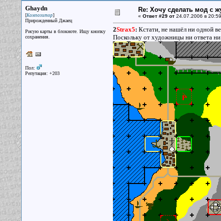
Ghaydn
Re: Хочу сделать мод с 
[
]
Композитор
«
Ответ #29 от
24.07.2006 в 20:59
Прирожденный Джаец
2
Strax5
:
Кстати, не нашёл ни одной вет
Рисую карты в блокноте. Ищу кнопку
Поскольку от художницы ни ответа ни 
сохранения.
Пол:
Репутация: +203