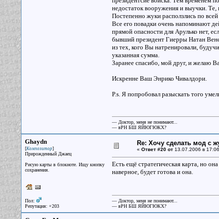
президентсие войска. Тем временем п
недостаток вооружения и выучки. Те, к
Постепенно жуки расползлись по всей 
Все его повадки очень напоминают дейс
прямой опасности для Арулько нет, ес
бывший президент Гиерры Натан Венс.
из тех, кого Вы натренировали, будуч
указанная сумма.
Заранее спасибо, мой друг, и желаю В
Искренне Ваш Энрико Чивалдори.
P.s. Я попробовал разыскать того умел
— Доктор, меня не понимают...
— вРН БШ ЯЙЮГЮКХ?
Ghaydn
Re: Хочу сделать мод с 
[
]
Композитор
«
Ответ #20 от
13.07.2006 в 17:06
Прирожденный Джаец
Есть ещё стратегическая карта, но она
Рисую карты в блокноте. Ищу кнопку
сохранения.
наверное, будет готова и она.
Пол:
— Доктор, меня не понимают...
Репутация: +203
— вРН БШ ЯЙЮГЮКХ?