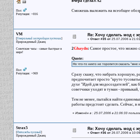
вчера сделал A2
Сможешь выложить на всеобщее обоз
Пол:
Репутация: +816
VM
Re: Хочу сделать мод с 
[
]
Генеральный застройщик пустоши
«
Ответ #35 от
25.07.2006 в 21:01
Прирожденный Джаец
2
Ghaydn
:
Самое простое, что можно сд
Советские часы - самые быстрые в
мире!
Quote:
Но что-то никто не торопится сказать "мне 
Пол:
Репутация: +969
Сразу скажу, что набрать хорошую, 
предпочитает просто "круто тусоватьс
духе "Идей для модосоздателей", как б
советчики уходят в туман - привыкай, 
Тем не менее, пытайся найти единомы
работы предстоит сделать. Сейчас, в н
«
Изменён в : 25.07.2006 в 21:06:33 польз
Strax5
Re: Хочу сделать мод с 
[
]
Пятижды пуганый
«
Ответ #36 от
26.07.2006 в 10:09
Прирожденный Джаец