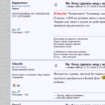
bugmonster
Re: Хочу сделать мод с 
[
]
Баги! Баги везде!
«
Ответ #24 от
17.07.2006 в 08:46
Source
2
Ghaydn
:
"Размножить" больницы, шах
ПРОГРАММИРЫ НЕ УЧИТЫВАЛИ
ЭТУ СИТУАЦИЮ
О жуках: в RIS не должны знать о жука
Энрико уже знает о жуках по действия
минимум предполагать это.
Пол:
Репутация: +1337
Восславим же радость и мужество,
Труда и науки содружество
Восславим мудрую партию,
Помолимся за неё.
А Пентагон в свои руки поганые,
Пусть возьмёт свои доллары сраные
И в ж... себе затолкает
Ghaydn
Re: Хочу сделать мод с 
[
]
Композитор
«
Ответ #25 от
17.07.2006 в 15:05
Прирожденный Джаец
Интересно, однако, звучала бы такая 
Рисую карты в блокноте. Ищу кнопку
сохранения.
пыталось пробраться в Белый Дом."
поймаю.
Пол:
Репутация: +203
— Доктор, меня не понимают...
— вРН БШ ЯЙЮГЮКХ?
Strax5