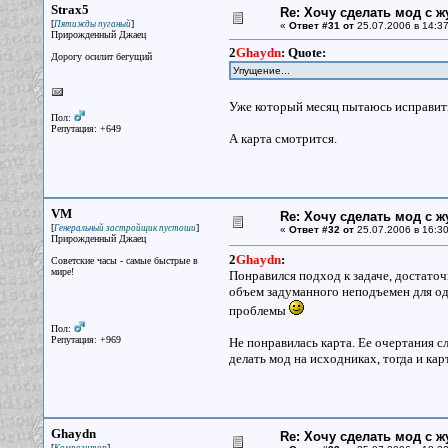
Strax5
Re: Хочу сделать мод с 
[
]
Пятижды пуганый
«
Ответ #31 от
25.07.2006 в 14:37
Прирожденный Джаец
2
Ghaydn
:
Quote:
Дорогу осилит бегущий
Упущение...
Уже который месяц пытаюсь исправи
Пол:
Репутация: +649
А карта смотрится.
VM
Re: Хочу сделать мод с 
[
]
Генеральный застройщик пустоши
«
Ответ #32 от
25.07.2006 в 16:30
Прирожденный Джаец
2
Ghaydn
:
Советские часы - самые быстрые в
мире!
Понравился подход к задаче, достаточ
объем задуманного неподъемен для од
проблемы
Пол:
Репутация: +969
Не понравилась карта. Ее очертания с
делать мод на исходниках, тогда и к
Ghaydn
Re: Хочу сделать мод с 
[
]