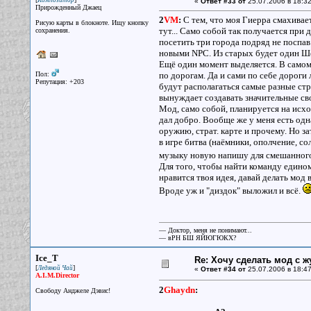
Композитор
«
Ответ #33 от
25.07.2006 в 18:32
Прирожденный Джаец
2
VM
:
С тем, что моя Гиерра смахивает
Рисую карты в блокноте. Ищу кнопку
тут... Само собой так получается при
сохранения.
посетить три города подряд не поспа
новыми NPC. Из старых будет один Шен
Ещё один момент выделяется. В самом 
Пол:
по дорогам. Да и сами по себе дороги 
Репутация: +203
будут располагаться самые разные стр
вынуждает создавать значительные св
Мод, само собой, планируется на исход
дал добро. Вообще же у меня есть одн
оружию, страт. карте и прочему. Но з
в игре битва (наёмники, ополчение, со
музыку новую напишу для смешанног
Для того, чтобы найти команду едином
нравится твоя идея, давай делать мод в
Вроде уж и "диздок" выложил и всё.
— Доктор, меня не понимают...
— вРН БШ ЯЙЮГЮКХ?
Ice_T
Re: Хочу сделать мод с 
[
]
Ледяной Чай
«
Ответ #34 от
25.07.2006 в 18:47
A.I.M.Director
2
Ghaydn
:
Свободу Анджеле Дэвис!