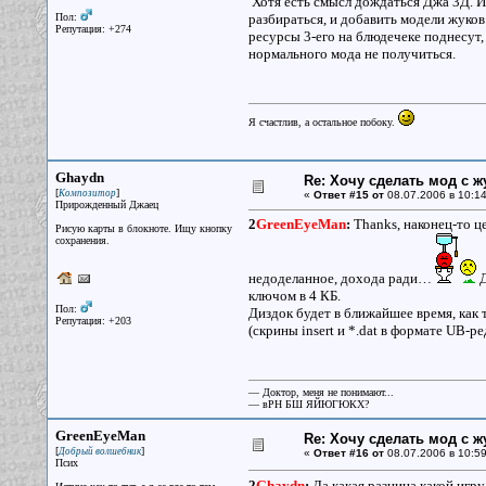
Хотя есть смысл дождаться Джа 3Д. Иб
Пол:
разбираться, и добавить модели жуков.
Репутация: +274
ресурсы 3-его на блюдечеке поднесут, 
нормального мода не получиться.
Я счастлив, а остальное побоку.
Ghaydn
Re: Хочу сделать мод с 
[
]
Композитор
«
Ответ #15 от
08.07.2006 в 10:14
Прирожденный Джаец
2
GreenEyeMan
:
Thanks, наконец-то це
Рисую карты в блокноте. Ищу кнопку
сохранения.
недоделанное, дохода ради…
Д
ключом в 4 КБ.
Пол:
Диздок будет в ближайшее время, как 
Репутация: +203
(скрины insert и *.dat в формате UB-р
— Доктор, меня не понимают...
— вРН БШ ЯЙЮГЮКХ?
GreenEyeMan
Re: Хочу сделать мод с 
[
]
Добрый волшебник
«
Ответ #16 от
08.07.2006 в 10:59
Псих
2
Ghaydn
:
Да какая разница какой игру