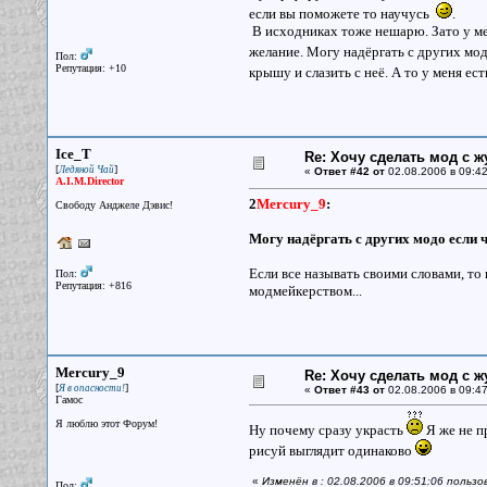
если вы поможете то научусь
.
В исходниках тоже нешарю. Зато у мен
желание. Могу надёргать с других мод
Пол:
Репутация: +10
крышу и слазить с неё. А то у меня 
Ice_T
Re: Хочу сделать мод с 
[
]
Ледяной Чай
«
Ответ #42 от
02.08.2006 в 09:42
A.I.M.Director
2
Mercury_9
:
Свободу Анджеле Дэвис!
Могу надёргать с других модо если 
Если все называть своими словами, то
Пол:
Репутация: +816
модмейкерством...
Mercury_9
Re: Хочу сделать мод с 
[
]
Я в опасности!
«
Ответ #43 от
02.08.2006 в 09:47
Гамос
Я люблю этот Форум!
Ну почему сразу украсть
Я же не п
рисуй выглядит одинаково
«
Изменён в : 02.08.2006 в 09:51:06 польз
Пол: