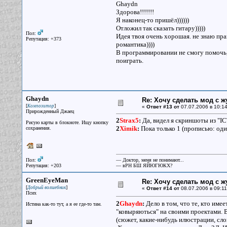
Ghaydn
Здорова!!!!!!!
Я наконец-то пришёл))))))
Отложил так сказать гитару)))))
Пол:
Идея твоя очень хорошая. не знаю пра
Репутация: +373
романтика))))
В программировании не смогу помочь,
поиграть.
Ghaydn
Re: Хочу сделать мод с 
[
]
Композитор
«
Ответ #13 от
07.07.2006 в 10:14
Прирожденный Джаец
2
Strax5
:
Да, видел я скриншоты из "IC
Рисую карты в блокноте. Ищу кнопку
2
Ximik
:
Пока только 1 (прописью: оди
сохранения.
Пол:
— Доктор, меня не понимают...
Репутация: +203
— вРН БШ ЯЙЮГЮКХ?
GreenEyeMan
Re: Хочу сделать мод с 
[
]
Добрый волшебник
«
Ответ #14 от
08.07.2006 в 09:11
Псих
2
Ghaydn
:
Дело в том, что те, кто име
Истина как-то тут, а я ее где-то там.
"ковыряються" на своими проектами. 
(сюжет, какие-нибудь илюстрации, сл