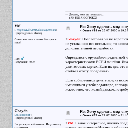
— Доктор, меня не понимают...
— вРН БШ ЯЙЮГЮКХ?
VM
Re: Хочу сделать мод с 
[
]
Генеральный застройщик пустоши
«
Ответ #38 от
29.07.2006 в 19:24
Прирожденный Джаец
2
Ghaydn
:
Посоветовал бы не торопитьс
Советские часы - самые быстрые в
мире!
не устаканено все остальное, то в пос
дополнительной переработки.
Определись с оружейно-предметной лин
Пол:
характеристиками ВСЕЙ линейки. Иначе
Репутация: +969
уже готовых картах. Если их две, это 
отобьет охоту продолжать.
Если собираешься делать мод на исход
имеющимся у тебя редакторе, совпадаю
исключено, что новый движок потребу
Ghaydn
Re: Хочу сделать мод с 
[
]
Композитор
«
Ответ #39 от
29.07.2006 в 21:40
Прирожденный Джаец
2
VM
:
Самое интересное, именно предм
Рисую карты в блокноте. Ищу кнопку
шахты, да снарядил Натана, разбросал
сохранения.