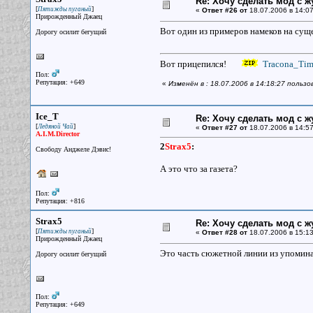
Re: Хочу сделать мод с 
[
]
Пятижды пуганый
«
Ответ #26 от
18.07.2006 в 14:07
Прирожденный Джаец
Вот один из примеров намеков на суще
Дорогу осилит бегущий
Вот прицепился!
Tracona_Tim
Пол:
Репутация: +649
«
Изменён в : 18.07.2006 в 14:18:27 пользо
Ice_T
Re: Хочу сделать мод с 
[
]
Ледяной Чай
«
Ответ #27 от
18.07.2006 в 14:57
A.I.M.Director
2
Strax5
:
Свободу Анджеле Дэвис!
А это что за газета?
Пол:
Репутация: +816
Strax5
Re: Хочу сделать мод с 
[
]
Пятижды пуганый
«
Ответ #28 от
18.07.2006 в 15:13
Прирожденный Джаец
Это часть сюжетной линии из упомина
Дорогу осилит бегущий
Пол:
Репутация: +649