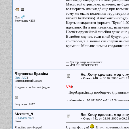
Массовой отрисовки, конечно, не буде
вот церковь или кладбище при всём же
тому же около половины территории 
Пол:
глючат безбожно). А вот какой-нибудь 
Репутация: +203
Карты ожидаются формата "Буки" 1.02,
идеально. Да и значительных изменени
Насчёт оружейной линейки даже и не 
В любом случае, если в ней будут про
со старой, т. е. новые снайперки на с
времени. Меньше, чем на создание нов
— Доктор, меня не понимают...
— вРН БШ ЯЙЮГЮКХ?
Чертовска Вражiна
Re: Хочу сделать мод с 
[
]
Serj_PSG
«
Ответ #40 от
30.07.2006 в 01:47
Прирожденный Джаец
VM
:
Когда-то я любил сей форум
Пер
А
трахiваць вообще-то (правильн
«
Изменён в : 30.07.2006 в 01:47:54 польз
Репутация: +612
Mercury_9
Re: Хочу сделать мод с 
[
]
Я в опасности!
«
Ответ #41 от
02.08.2006 в 09:22
Гамос
Супер форум!
Я тут новенький мог
Я люблю этот Форум!