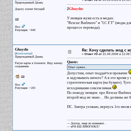
Прирожденный Джаец
2
Ghaydn
:
Дорогу осилит бегущий
У немцев жуки есть в модах:
"Rescue Barlmoro" и "I.C.F.T" (моды д
Пол:
процессе перевода).
Репутация: +649
Ghaydn
Re: Хочу сделать мод с 
[
]
Композитор
«
Ответ #3 от
22.06.2006 в 12:39:
Прирожденный Джаец
Quote:
Рисую карты в блокноте. Ищу кнопку
сохранения.
Опыт нужен.
Допустим, опыт поддаётся прокачке
и задумывать ничего? А в это время у 
стратегическая карта (на бумаге). Туг
Пол:
исходниками совсем никак
Репутация: +203
По поводу немцев: про Rescue Barlmoro
второй мод не знаю… Но должны же б
ПС. Завтра уезжаю, вернусь 1го июля 
— Доктор, меня не понимают...
— вРН БШ ЯЙЮГЮКХ?