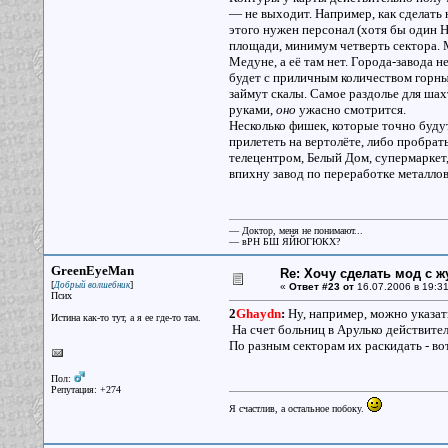
— не выходит. Например, как сделать 
этого нужен персонал (хотя бы один НП
площади, минимум четверть сектора. М
Медуне, а её там нет. Города-завода н
будет с приличным количеством горных
займут скалы. Самое раздолье для шах
руками,
оно
ужасно смотрится.
Несколько фишек, которые точно будут
прилететь на вертолёте, либо пробрат
телецентром, Белый Дом, супермаркет,
впихну завод по переработке металлов
— Доктор, меня не понимают...
— вРН БШ ЯЙЮГЮКХ?
GreenEyeMan
Re: Хочу сделать мод с 
[
]
Добрый волшебник
«
Ответ #23 от
16.07.2006 в 19:31
Псих
2
Ghaydn
:
Ну, например, можно указать
Истина как-то тут, а я ее где-то там.
На счет больниц в Арулько действител
По разным секторам их раскидать - во
Пол:
Репутация: +274
Я счастлив, а остальное побоку.