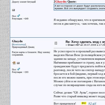
2
Ghaydn
:
Quote:
Дорогу осилит бегущий
А вот в стороне от дорог будут располага
жуками. Всё это вынуждает создавать знач
Пол:
Репутация: +649
Я недавно обнаружил, что в оригинале
песок и два кактуса, - как хочешь, та
Ghaydn
Re: Хочу сделать мод с 
[
]
Композитор
«
Ответ #37 от
29.07.2006 в 17:26
Прирожденный Джаец
Не успел просто в прошлый раз вывесит
Рисую карты в блокноте. Ищу кнопку
выделен Натан Венс (в полицейском у
сохранения.
здании на западе, уставленном ящикам
Наёмники прибывают в страну, как я уж
гражданские будут предлагать пойти в
Пол:
разговор, после чего на сектор нападу
Репутация: +203
бросается в бой (видимо, первый ход 
после его можно нанять, при этом игр
Можно уйти и не поговорив с Натаном. 
случае по возвращению сюда на юго-во
Сейчас делаю "G8: Аулы", горное посел
Разве что старый инвалид может подар
Вот прицепился!
A2.gif