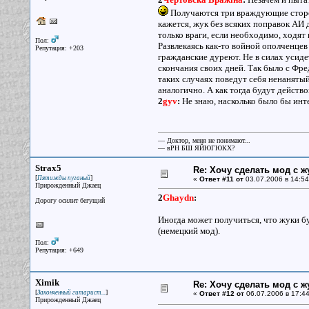
Получаются три враждующие сторон
кажется, жук без всяких поправок АИ д
только враги, если необходимо, ходят 
Пол:
Развлекаясь как-то войной ополченцев 
Репутация: +203
гражданские дуреют. Не в силах усиде
скончания своих дней. Так было с Фре
таких случаях поведут себя ненанятый
аналогично. А как тогда будут действ
2
gyv
:
Не знаю, насколько было бы инте
— Доктор, меня не понимают...
— вРН БШ ЯЙЮГЮКХ?
Strax5
Re: Хочу сделать мод с 
[
]
Пятижды пуганый
«
Ответ #11 от
03.07.2006 в 14:54
Прирожденный Джаец
2
Ghaydn
:
Дорогу осилит бегущий
Иногда может получиться, что жуки буд
(немецкий мод).
Пол:
Репутация: +649
Ximik
Re: Хочу сделать мод с 
[
]
Законченный гитарист...
«
Ответ #12 от
06.07.2006 в 17:44
Прирожденный Джаец