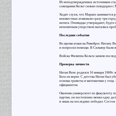
Из неподтвержденных источников стало
совещании Кольт сильно повздорил с М
Ходят слухи, что Маркиз занимается р
неизвестные атаковали сразу три горо
натиск. Очевидцы утверждают, будто н
непонятным упорством пытались проб
Последние события
Во время атаки на Ривейрос Натану Ве
и попросил помощи. В Сильвер были в
Войска Филиппа Кольта заняли послед
Проверка личности
Натан Венс родился 16 января 1969г. 
Бога он верит. С детства Натан был у
основы грамоты и математики у отца.
официантом.
Окончив университет по факультету п
партии, он постепенно менял одну до
и лишь на последних победил. Состоя