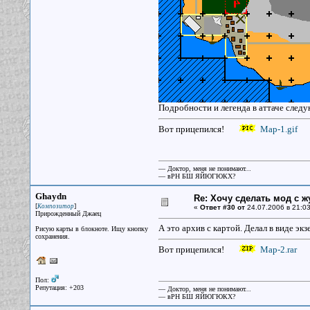
Подробности и легенда в аттаче следу
Вот прицепился!
Map-1.gif
— Доктор, меня не понимают...
— вРН БШ ЯЙЮГЮКХ?
Ghaydn
Re: Хочу сделать мод с 
[
]
Композитор
«
Ответ #30 от
24.07.2006 в 21:03
Прирожденный Джаец
А это архив с картой. Делал в виде экз
Рисую карты в блокноте. Ищу кнопку
сохранения.
Вот прицепился!
Map-2.rar
Пол:
Репутация: +203
— Доктор, меня не понимают...
— вРН БШ ЯЙЮГЮКХ?