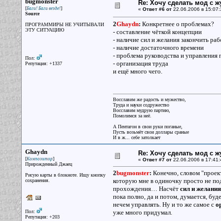
bugmonster
Re: Хочу сделать мод с 
[
]
Баги! Баги везде!
«
Ответ #6 от
22.06.2006 в 15:07:
Source
2
Ghaydn
:
Конкретнее о проблемах?
ПРОГРАММИРЫ НЕ УЧИТЫВАЛИ
ЭТУ СИТУАЦИЮ
- составление чёткой концепции
- наличие сил и желания закончить ра
- наличие достаточного времени
- проблема руководства и управления
Пол:
- организация труда
Репутация: +1337
и ещё много чего.
Восславим же радость и мужество,
Труда и науки содружество
Восславим мудрую партию,
Помолимся за неё.
А Пентагон в свои руки поганые,
Пусть возьмёт свои доллары сраные
И в ж... себе затолкает
Ghaydn
Re: Хочу сделать мод с 
[
]
Композитор
«
Ответ #7 от
22.06.2006 в 17:41:
Прирожденный Джаец
2
bugmonster
:
Конечно, словом "проект
Рисую карты в блокноте. Ищу кнопку
которую мне в одиночку просто не под 
сохранения.
прохождения… Насчёт
сил и желания
пока полно, да и потом, думается, буд
нечем управлять. Ну и то же самое с
о
Пол:
уже много придумал.
Репутация: +203