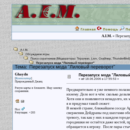
Главная
Помощь
П
A.I.M.
« Перезапу
A.I.M.
Обсуждаем игры
Поиск соратников
(Модераторы:
Терапевт
,
Lion
,
Снайпер
,
ThunderBird
)
Перезапуск мода "Лиловый переворот"
Тема:
Перезапуск мода "Лиловый переворот"
Ghaydn
Перезапуск мода "Лиловый
[
]
Композитор
«
от
18.06.2006 в 17:55:53 »
Прирожденный Джаец
Рисую карты в блокноте. Ищу кнопку
Предварительно я уже немного полазил
сохранения.
ихнему. Дело вот в чём: сколько делал
Хотя они и появляются ненадолго, их 
я и придумал такой сюжет:
В некоей стране, ближайшем соседе Ар
Пол:
свержения Дейдраны под шахтами обн
Репутация: +203
тревогу, так как у них в каждом город
городишки не остаётся даже костей, п
обращается к игроку. После пары стыче