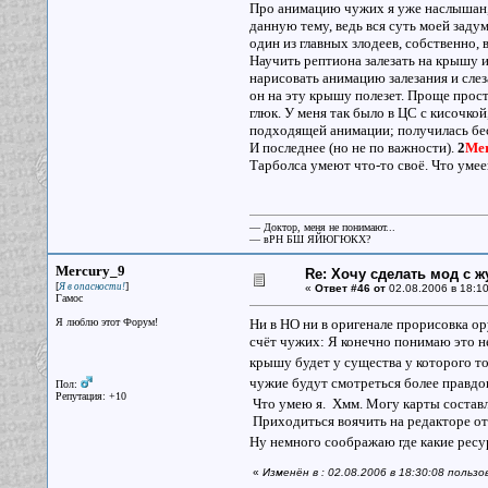
Про анимацию чужих я уже наслышан, е
данную тему, ведь вся суть моей задум
один из главных злодеев, собственно, 
Научить рептиона залезать на крышу ид
нарисовать анимацию залезания и слез
он на эту крышу полезет. Проще прост
глюк. У меня так было в ЦС с кисочкой
подходящей анимации; получилась бе
И последнее (но не по важности).
2
Mer
Тарболса умеют что-то своё. Что уме
— Доктор, меня не понимают...
— вРН БШ ЯЙЮГЮКХ?
Mercury_9
Re: Хочу сделать мод с 
[
]
Я в опасности!
«
Ответ #46 от
02.08.2006 в 18:10
Гамос
Я люблю этот Форум!
Ни в НО ни в оригенале прорисовка ору
счёт чужих: Я конечно понимаю это н
крышу будет у существа у которого то
чужие будут смотреться более правд
Пол:
Репутация: +10
Что умею я. Хмм. Могу карты составля
Приходиться воячить на редакторе 
Ну немного соображаю где какие ресу
«
Изменён в : 02.08.2006 в 18:30:08 польз