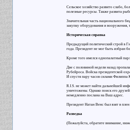
Сельское хозяйство развито слабо, б
полезные ресурсы. Также развита рыбн
Значительная часть национального бю
закупку оборудования и вооружения, т
Историческая справка
Предыдущий политический строй в Гие
года. Президент не мог быть избран б
Кроме того имелся однопалатный парл
Две с половиной недели назад пропала
Рубейроса. Войска президентской охр
И спустя пару часов силами Филиппа 
R.I.S. не может найти дальнейшей инф
уничтожены. Однако поиск его друзей
немедленно послана на Ваш адрес.
Президент Натан Венс был взят в плен
Разведка
(Пожалуйста, обратите внимание, ни