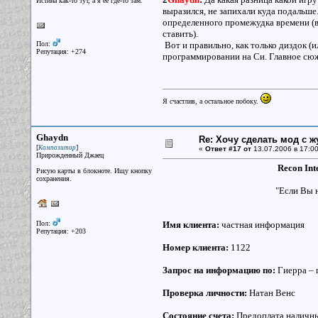
Истина как-то тут, а я ее где-то там.
выразился, не запихали куда подальше
определенного промежудка времени (во
ставить).
Пол:
Вот и правильно, как только диздок (
Репутация: +274
программировании на Си. Главное сюже
Я счастлив, а остальное побоку.
Ghaydn
Re: Хочу сделать мод с 
[
]
Композитор
«
Ответ #17 от
13.07.2006 в 17:00
Прирожденный Джаец
Recon Int
Рисую карты в блокноте. Ищу кнопку
сохранения.
"Если Вы н
Пол:
Имя клиента:
частная информация
Репутация: +203
Номер клиента:
1122
Запрос на информацию по:
Гиерра – г
Проверка личности:
Натан Венс
Состояние счета:
Предоплата наличн