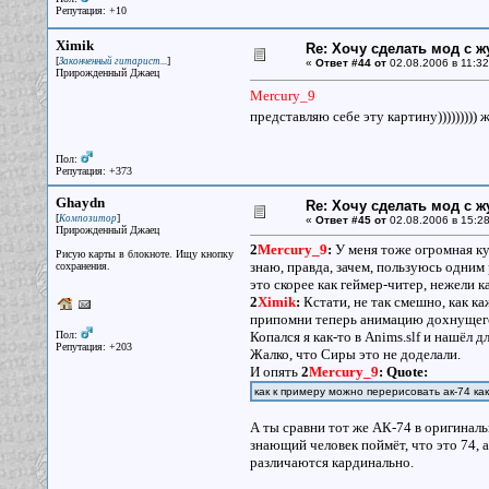
Репутация: +10
Ximik
Re: Хочу сделать мод с 
[
]
Законченный гитарист...
«
Ответ #44 от
02.08.2006 в 11:32
Прирожденный Джаец
Mercury_9
представляю себе эту картину))))))))) ж
Пол:
Репутация: +373
Ghaydn
Re: Хочу сделать мод с 
[
]
Композитор
«
Ответ #45 от
02.08.2006 в 15:28
Прирожденный Джаец
2
Mercury_9
:
У меня тоже огромная ку
Рисую карты в блокноте. Ищу кнопку
знаю, правда, зачем, пользуюсь одним 
сохранения.
это скорее как геймер-читер, нежели к
2
Ximik
:
Кстати, не так смешно, как ка
припомни теперь анимацию дохнущего 
Пол:
Копался я как-то в Anims.slf и нашёл
Репутация: +203
Жалко, что Сиры это не доделали.
И опять
2
Mercury_9
:
Quote:
как к примеру можно перерисовать ак-74 ка
А ты сравни тот же АК-74 в оригиналь
знающий человек поймёт, что это 74, а
различаются кардинально.