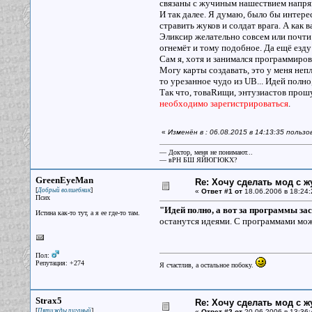
связаны с жучиным нашествием напря
И так далее. Я думаю, было бы интере
стравить жуков и солдат врага. А как 
Эликсир желательно совсем или почти
огнемёт и тому подобное. Да ещё езду 
Сам я, хотя и занимался программиров
Могу карты создавать, это у меня неп
то урезанное чудо из UB... Идей полно
Так что, товаRищи, энтузиастов прош
необходимо зарегистрироваться
.
«
Изменён в : 06.08.2015 в 14:13:35 польз
— Доктор, меня не понимают...
— вРН БШ ЯЙЮГЮКХ?
GreenEyeMan
Re: Хочу сделать мод с 
[
]
Добрый волшебник
«
Ответ #1 от
18.06.2006 в 18:24:
Псих
"Идей полно, а вот за программы за
Истина как-то тут, а я ее где-то там.
останутся идеями. С программами мож
Пол:
Репутация: +274
Я счастлив, а остальное побоку.
Strax5
Re: Хочу сделать мод с 
[
]
Пятижды пуганый
«
Ответ #2 от
20.06.2006 в 13:36: