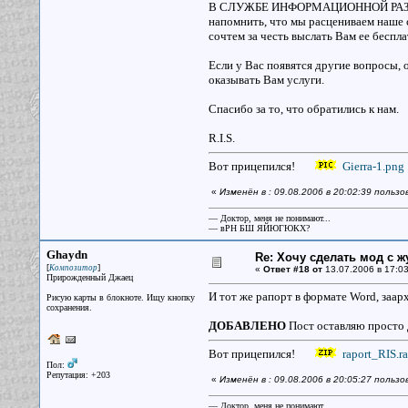
В СЛУЖБЕ ИНФОРМАЦИОННОЙ РАЗВЕДК
напомнить, что мы расцениваем наше 
сочтем за честь выслать Вам ее беспла
Если у Вас появятся другие вопросы, 
оказывать Вам услуги.
Спасибо за то, что обратились к нам.
R.I.S.
Вот прицепился!
Gierra-1.png
«
Изменён в : 09.08.2006 в 20:02:39 польз
— Доктор, меня не понимают...
— вРН БШ ЯЙЮГЮКХ?
Ghaydn
Re: Хочу сделать мод с 
[
]
Композитор
«
Ответ #18 от
13.07.2006 в 17:03
Прирожденный Джаец
И тот же рапорт в формате Word, заа
Рисую карты в блокноте. Ищу кнопку
сохранения.
ДОБАВЛЕНО
Пост оставляю просто д
Вот прицепился!
raport_RIS.ra
Пол:
Репутация: +203
«
Изменён в : 09.08.2006 в 20:05:27 польз
— Доктор, меня не понимают...