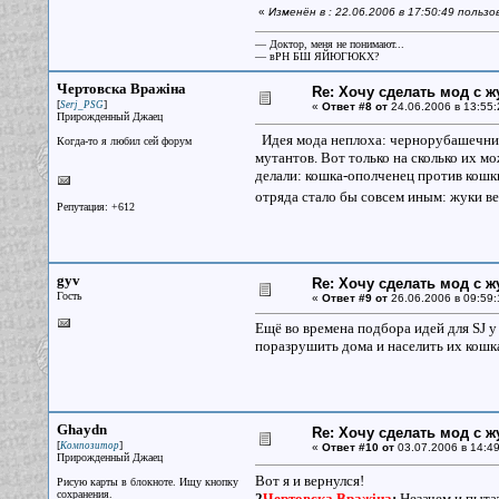
«
Изменён в : 22.06.2006 в 17:50:49 польз
— Доктор, меня не понимают...
— вРН БШ ЯЙЮГЮКХ?
Чертовска Вражiна
Re: Хочу сделать мод с 
[
]
Serj_PSG
«
Ответ #8 от
24.06.2006 в 13:55:
Прирожденный Джаец
Идея мода неплоха: чернорубашечник
Когда-то я любил сей форум
мутантов. Вот только на сколько их мо
делали: кошка-ополченец против кошки
отряда стало бы совсем иным: жуки в
Репутация: +612
gyv
Re: Хочу сделать мод с 
Гость
«
Ответ #9 от
26.06.2006 в 09:59:
Ещё во времена подбора идей для SJ у 
поразрушить дома и населить их кошка
Ghaydn
Re: Хочу сделать мод с 
[
]
Композитор
«
Ответ #10 от
03.07.2006 в 14:49
Прирожденный Джаец
Вот я и вернулся!
Рисую карты в блокноте. Ищу кнопку
сохранения.
2
Чертовска Вражiна
:
Незачем и пытат