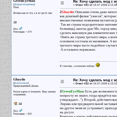
GreenEyeMan
Re: Хочу сделать мод с 
[
]
Добрый волшебник
«
Ответ #21 от
16.07.2006 в 12:48
Псих
2
Ghaydn
:
Описание очень даже ничего.
Истина как-то тут, а я ее где-то там.
как дешевый фильм "ужасов", которые 
множественные появления мутантов (
Так же страна подозрительно напомин
больница), шахты драг Ме, город-завод
Пол:
Репутация: +274
сделать максимум два климатических 
Опять же страна третьего мира, а вое
основном состояла из наемников. А вот
третьего мира часто подобное случает
А остальное нормально.
Я счастлив, а остальное побоку.
Ghaydn
Re: Хочу сделать мод с 
[
]
Композитор
«
Ответ #22 от
16.07.2006 в 15:21
Прирожденный Джаец
2
GreenEyeMan
:
Есть две возможности
Рисую карты в блокноте. Ищу кнопку
сохранения.
попросту не знают, тогда придётся на
утверждают..."). Второй, действитель
Энрико или предварительной заставкой)
ни другое меня не устраивает, приходи
Пол:
на досуге.
Репутация: +203
Контуры у карты действительно получ