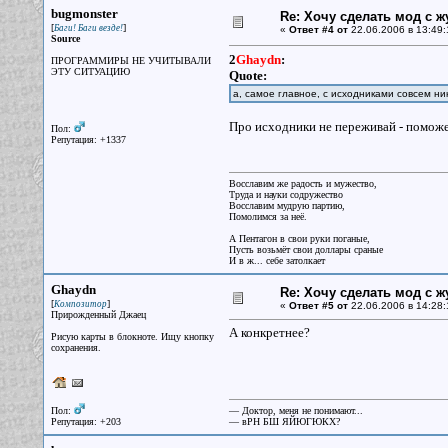
bugmonster
Re: Хочу сделать мод с 
[
]
Баги! Баги везде!
«
Ответ #4 от
22.06.2006 в 13:49:
Source
2
Ghaydn
:
ПРОГРАММИРЫ НЕ УЧИТЫВАЛИ
ЭТУ СИТУАЦИЮ
Quote:
а, самое главное, с исходниками совсем ни
Про исходники не переживай - поможе
Пол:
Репутация: +1337
Восславим же радость и мужество,
Труда и науки содружество
Восславим мудрую партию,
Помолимся за неё.
А Пентагон в свои руки поганые,
Пусть возьмёт свои доллары сраные
И в ж... себе затолкает
Ghaydn
Re: Хочу сделать мод с 
[
]
Композитор
«
Ответ #5 от
22.06.2006 в 14:28:
Прирожденный Джаец
А конкретнее?
Рисую карты в блокноте. Ищу кнопку
сохранения.
Пол:
— Доктор, меня не понимают...
Репутация: +203
— вРН БШ ЯЙЮГЮКХ?