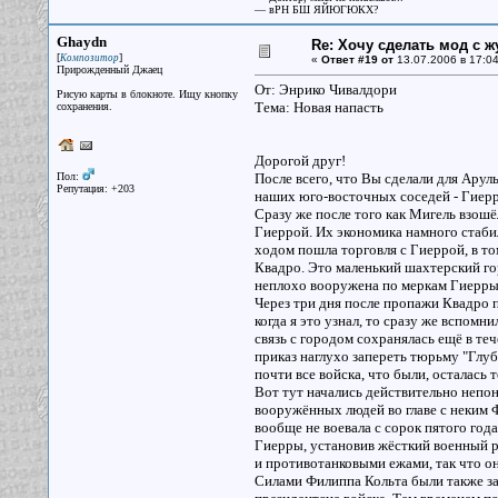
— вРН БШ ЯЙЮГЮКХ?
Ghaydn
Re: Хочу сделать мод с 
[
]
Композитор
«
Ответ #19 от
13.07.2006 в 17:04
Прирожденный Джаец
От: Энрико Чивалдори
Рисую карты в блокноте. Ищу кнопку
Тема: Новая напасть
сохранения.
Дорогой друг!
Пол:
После всего, что Вы сделали для Ару
Репутация: +203
наших юго-восточных соседей - Гиерр
Сразу же после того как Мигель взошё
Гиеррой. Их экономика намного стаби
ходом пошла торговля с Гиеррой, в то
Квадро. Это маленький шахтерский го
неплохо вооружена по меркам Гиерры, 
Через три дня после пропажи Квадро п
когда я это узнал, то сразу же вспомн
связь с городом сохранялась ещё в те
приказ наглухо запереть тюрьму "Глуб
почти все войска, что были, осталась 
Вот тут начались действительно непон
вооружённых людей во главе с неким 
вообще не воевала с сорок пятого год
Гиерры, установив жёсткий военный р
и противотанковыми ежами, так что о
Силами Филиппа Кольта были также за