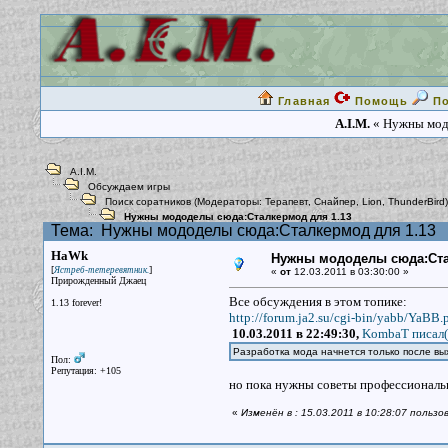
Главная
Помощь
П
A.I.M.
« Нужны модо
A.I.M.
Обсуждаем игры
Поиск соратников
(Модераторы:
Терапевт
,
Снайпер
,
Lion
,
ThunderBird
)
Нужны мододелы сюда:Сталкермод для 1.13
Тема:
Нужны мододелы сюда:Сталкермод для 1.13
HaWk
Нужны мододелы сюда:Ста
[
]
Ястреб-тетеревятник.
«
от
12.03.2011 в 03:30:00 »
Прирожденный Джаец
Все обсуждения в этом топике:
1.13 forever!
http://forum.ja2.su/cgi-bin/yabb/YaBB.
10.03.2011 в 22:49:30,
KombaT писал(
Разработка мода начнется только после вы
Пол:
Репутация: +105
но пока нужны советы профессиональн
«
Изменён в : 15.03.2011 в 10:28:07 пользо