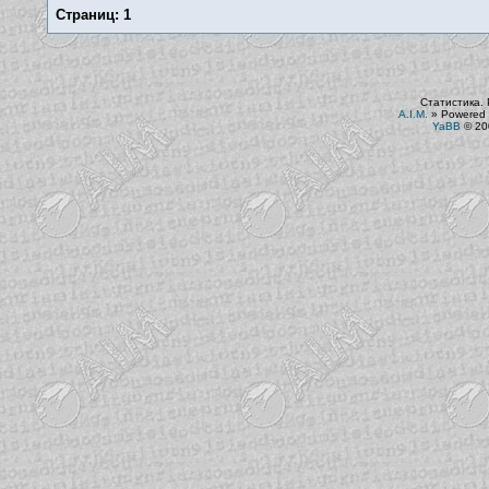
Страниц:
1
Статистика. 
A.I.M.
»
Powered 
YaBB
© 200