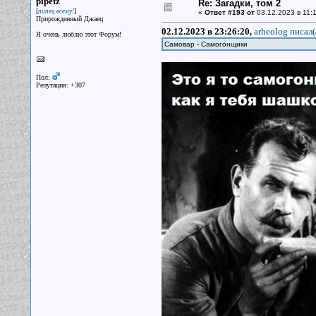
pipetz
Re: Загадки, том 2
[
]
пипец всему!
«
Ответ #193 от
03.12.2023 в 11:1
Прирожденный Джаец
02.12.2023 в 23:26:20,
arheolog писал(
Я очень люблю этот Форум!
Самовар - Самогонщики
Пол:
Репутация: +307