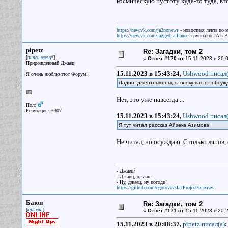
космическую пустоту куда-то туда, вт
https://new.vk.com/ja2nonews
- новостная лента по 
https://new.vk.com/jagged_alliance
-группа по JA в 
pipetz
Re: Загадки, том 2
[
]
пипец всему!
«
Ответ #170 от
15.11.2023 в 20:0
Прирожденный Джаец
15.11.2023 в 15:43:24,
Ushwood писал(
Я очень люблю этот Форум!
Ладно, джентльмены, отвлеку вас от обсуж
Нет, это уже навсегда ...
Пол:
Репутация: +307
15.11.2023 в 15:43:24,
Ushwood писал(
Я тут читал рассказ Айзека Азимова
Не читал, но осуждаю. Столько ляпов, с
- Джаец?
- Джаиц, джаиц.
- Ну, джаец, ну погоди!
https://github.com/egorovav/Ja2Project/releases
Баюн
Re: Загадки, том 2
[
]
котяра
«
Ответ #171 от
15.11.2023 в 20:2
15.11.2023 в 20:08:37,
pipetz писал(a)
: