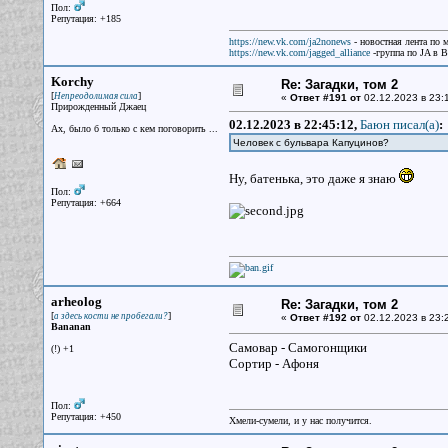
Пол:
Репутация: +185
https://new.vk.com/ja2nonews
- новостная лента по 
https://new.vk.com/jagged_alliance
-группа по JA в 
Korchy
Re: Загадки, том 2
[
]
Непреодолимая сила
«
Ответ #191 от
02.12.2023 в 23:
Прирожденный Джаец
02.12.2023 в 22:45:12,
Баюн писал(a)
:
Ах, было б только с кем поговорить ...
Человек с бульвара Капуцинов?
Ну, батенька, это даже я знаю
Пол:
Репутация: +664
arheolog
Re: Загадки, том 2
[
]
а здесь кости не пробегали?
«
Ответ #192 от
02.12.2023 в 23:
Bananan
Самовар - Самогонщики
(!) +1
Сортир - Афоня
Пол:
Репутация: +450
Хмели-сумели, и у нас получится.