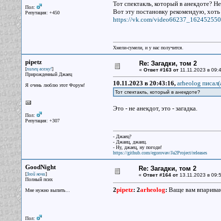
Тот спектакль, который в анекдоте? Не
Пол:
Вот эту постановку рекомендую, хоть 
Репутация: +450
https://vk.com/video66237_162452550
Хмели-сумели, и у нас получится.
pipetz
Re: Загадки, том 2
[
]
пипец всему!
«
Ответ #163 от
11.11.2023 в 09:4
Прирожденный Джаец
10.11.2023 в 20:43:16,
arheolog писал(
Я очень люблю этот Форум!
Тот спектакль, который в анекдоте?
Это - не анекдот, это - загадка.
Пол:
Репутация: +307
- Джаец?
- Джаиц, джаиц.
- Ну, джаец, ну погоди!
https://github.com/egorovav/Ja2Project/releases
GoodNight
Re: Загадки, том 2
[
]
Злой ночи
«
Ответ #164 от
13.11.2023 в 09:5
Полный псих
2
pipetz
:
2
arheolog
:
Ваще вам впариваю
Мне нужно выпить...
Пол: