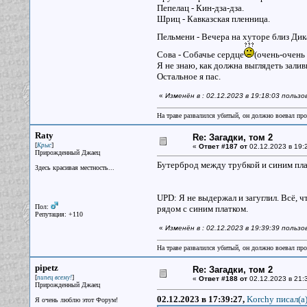
Пепелац - Кин-дза-дза.
Шриц - Кавказская пленница.
Пельмени - Вечера на хуторе близ Ди
Сова - Собачье сердце
(очень-очень
Я не знаю, как должна выглядеть залив
Остальное я пас.
«
Изменён в : 02.12.2023 в 19:18:03 польз
На траве развалился убитый, он должно воевал прот
Raty
Re: Загадки, том 2
[
]
Крыс
«
Ответ #187 от
02.12.2023 в 19:
Прирожденный Джаец
Бутерброд между трубкой и синим пла
Здесь красивая местность...
UPD: Я не выдержал и загуглил. Всё, чт
Пол:
рядом с синим платком.
Репутация: +110
«
Изменён в : 02.12.2023 в 19:39:39 польз
На траве развалился убитый, он должно воевал прот
pipetz
Re: Загадки, том 2
[
]
пипец всему!
«
Ответ #188 от
02.12.2023 в 21:
Прирожденный Джаец
02.12.2023 в 17:39:27,
Korchy писал(a
Я очень люблю этот Форум!