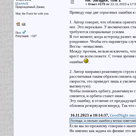
Re: Загадки, том 2
[
]
ДжАдай
«
Ответ #175 от
22.11.2023 в 17:0
Прирожденный Джаец
Приведу еще две серьезных ошибки в м
May the Force be with you
1. Автор говорит, что обломок ориен
нее. Это нереально. У космических с
требуются специальные усилия.
Пол:
Репутация: +567
В тот момент, когда астероид разнес
рэндомное. Чтобы его параметры случ
Весты - немыслимо.
Между прочим, нельзя исключить, что
крест на всем сюжете. С точки зрения 
ошибки
.
2. Автор направил реактивную струю в
рассчитывая таким образом снизить ор
скорости, это приведет лишь к увелич
вытянутую).
Чтобы понизить орбиту, реактивную ст
снизится, и орбита станет ниже.
Эту ошибку, в отличие от предыдущей
обломок резервуаром вперед. Так что
16.11.2023 в 10:14:37,
GoodNight писа
Господа, а сколько ошибок у мэтра советск
Если мы по-прежнему говорим о ньютон
Но именно как задача по физике это м