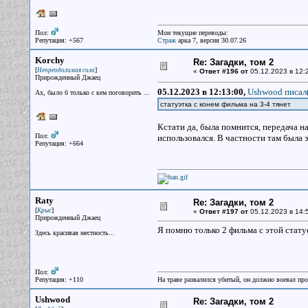
Пол:
Мои текущие переводы:
Репутация: +567
Страж
арка 7, версия 30.07.26
Korchy
Re: Загадки, том 2
[
]
Непреодолимая сила
«
Ответ #196 от
05.12.2023 в 12:
Прирожденный Джаец
05.12.2023 в 12:13:00,
Ushwood писал(
Ах, было б только с кем поговорить ...
статуэтка с конем фильма на 3-4 тянет
Кстати да, была помнится, передача на
Пол:
использовался. В частности там была э
Репутация: +664
Raty
Re: Загадки, том 2
[
]
Крыс
«
Ответ #197 от
05.12.2023 в 14:
Прирожденный Джаец
Я помню только 2 фильма с этой стат
Здесь красивая местность...
Пол:
Репутация: +110
На траве развалился убитый, он должно воевал прот
Ushwood
Re: Загадки, том 2