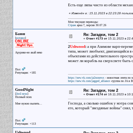
Есть еще ляпы чисто из области меха
«
Изменён в : 15.11.2023 в 22:23:28 польз
Мои текущие переводы:
Страж
арка 7, версия 30.07.26
Баюн
Re: Загадки, том 2
[
]
котяра
«
Ответ #173 от
15.11.2023 в 22:4
2
Ushwood
:
а при Азимове варп-перем
типа, может лиобъект, двигающийся в
Арурико-но акай неко
объектами из действительного простр
может ли корабль на сверхсвете быть 
Пол:
Репутация: +185
https://new.vk.com/ja2nonews
- новостная лента по 
https://new.vk.com/jagged_alliance
-группа по JA в 
GoodNight
Re: Загадки, том 2
[
]
Злой ночи
«
Ответ #174 от
16.11.2023 в 10:1
Полный псих
Господа, а сколько ошибок у мэтра со
Мне нужно выпить...
его, который "звездяные войны" снял, 
Пол:
Репутация: +113
Ushwood