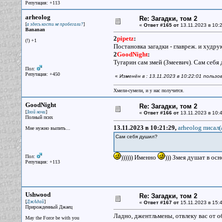
Репутация: +113
arheolog
Re: Загадки, том 2
[
]
а здесь кости не пробегали?
«
Ответ #165 от
13.11.2023 в 10:2
Bananan
2
pipetz
:
(!) +1
Постановка загадки - главреж. и худру
2
GoodNight
:
Тугарин сам змей (Змеевич). Сам себя
Пол:
Репутация: +450
«
Изменён в : 13.11.2023 в 10:22:01 пользо
Хмели-сумели, и у нас получится.
GoodNight
Re: Загадки, том 2
[
]
Злой ночи
«
Ответ #166 от
13.11.2023 в 10:4
Полный псих
13.11.2023 в 10:21:29,
arheolog писал(
Мне нужно выпить...
Сам себя душил?
Пол:
)))))) Именно
))) Змея душат в о
Репутация: +113
Ushwood
Re: Загадки, том 2
[
]
ДжАдай
«
Ответ #167 от
15.11.2023 в 15:4
Прирожденный Джаец
Ладно, джентльмены, отвлеку вас от о
May the Force be with you