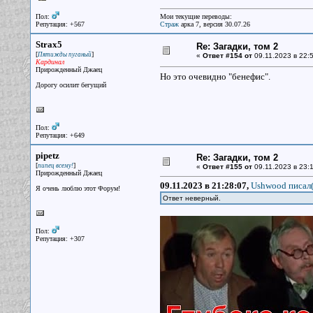
Пол:
Мои текущие переводы:
Репутация: +567
Страж
арка 7, версия 30.07.26
Strax5
Re: Загадки, том 2
[
]
Пятижды пуганый
«
Ответ #154 от
09.11.2023 в 22:5
Кардинал
Прирожденный Джаец
Но это очевидно "бенефис".
Дорогу осилит бегущий
Пол:
Репутация: +649
pipetz
Re: Загадки, том 2
[
]
пипец всему!
«
Ответ #155 от
09.11.2023 в 23:1
Прирожденный Джаец
09.11.2023 в 21:28:07,
Ushwood писал(
Я очень люблю этот Форум!
Ответ неверный.
Пол:
Репутация: +307