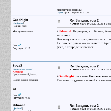
Мои текущие переводы:
Страж
арка 7, версия 30.07.26
GoodNight
Re: Загадки, том 2
[
]
Злой ночи
«
Ответ #176 от
22.11.2023 в 18:3
Полный псих
2
Ushwood
:
Не уверен, что Беляев, Ази
Мне нужно выпить...
механики.
Выскажу смелое предположение что он
Т.е. это все равно как пинать того бр
Пол:
феев, в природе не бывает.
Репутация: +113
Strax5
Re: Загадки, том 2
[
]
Пятижды пуганый
«
Ответ #177 от
22.11.2023 в 20:1
Кардинал
Прирожденный Джаец
2
GoodNight
:
рассказы Циолковского м
Там точно художественной составляю
Дорогу осилит бегущий
Пол:
Репутация: +649
Ushwood
Re: Загадки, том 2
[
]
ДжАдай
«
Ответ #178 от
22.11.2023 в 23:0