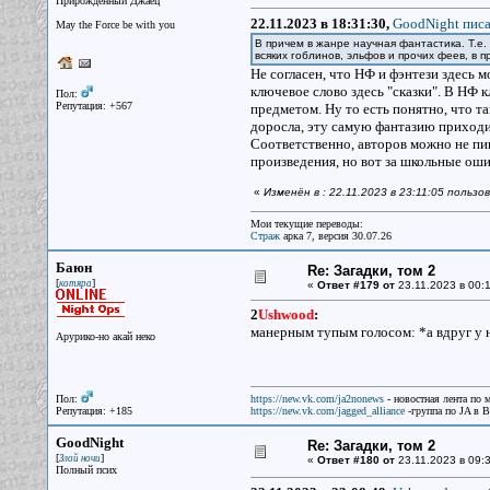
Прирожденный Джаец
22.11.2023 в 18:31:30,
GoodNight писа
May the Force be with you
В причем в жанре научная фантастика. Т.е. 
всяких гоблинов, эльфов и прочих феев, в п
Не согласен, что НФ и фэнтези здесь м
ключевое слово здесь "сказки". В НФ 
Пол:
Репутация: +567
предметом. Ну то есть понятно, что та
доросла, эту самую фантазию приходит
Соответственно, авторов можно не пи
произведения, но вот за школьные ош
«
Изменён в : 22.11.2023 в 23:11:05 польз
Мои текущие переводы:
Страж
арка 7, версия 30.07.26
Баюн
Re: Загадки, том 2
[
]
котяра
«
Ответ #179 от
23.11.2023 в 00:1
2
Ushwood
:
манерным тупым голосом: *а вдруг у н
Арурико-но акай неко
Пол:
https://new.vk.com/ja2nonews
- новостная лента по 
Репутация: +185
https://new.vk.com/jagged_alliance
-группа по JA в 
GoodNight
Re: Загадки, том 2
[
]
Злой ночи
«
Ответ #180 от
23.11.2023 в 09:3
Полный псих