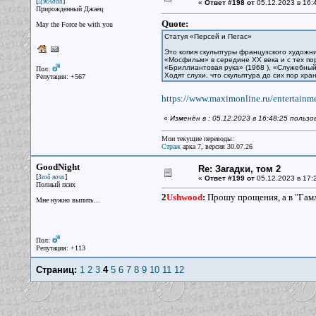
[
]
ДжАдай
«
Ответ #198 от
05.12.2023 в 16:
Прирожденный Джаец
Quote:
May the Force be with you
Статуя «Персей и Пегас»
Это копия скульптуры французского художни
«Мосфильм» в середине XX века и с тех пор
«Бриллиантовая рука» (1968 ), «Служебный
Пол:
Ходят слухи, что скульптура до сих пор хр
Репутация: +567
https://www.maximonline.ru/entertainmen
«
Изменён в : 05.12.2023 в 16:48:25 польз
Мои текущие переводы:
Страж
арка 7, версия 30.07.26
GoodNight
Re: Загадки, том 2
[
]
Злой ночи
«
Ответ #199 от
05.12.2023 в 17:
Полный псих
2
Ushwood
:
Прошу прощения, а в "Гамли
Мне нужно выпить...
Пол:
Репутация: +113
Страниц:
1
2
3
4
5
6
7
8
9
10
11
12