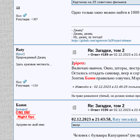
Картинка на 25 советских фильмов
Одно только окно можно найти в 1000
Пол:
Репутация: +307
- Джаец?
- Джаиц, джаиц.
- Ну, джаец, ну погоди!
https://github.com/egorovav/Ja2Project/releases
Raty
Re: Загадки, том 2
[
]
Крыс
«
Ответ #189 от
02.12.2023 в 21:
Прирожденный Джаец
2
pipetz
:
Здесь красивая местность...
Включаю маячок. Окно, шторы, люстра,
Осталось отгадать самовар, веер и сор
Зонтик
Баюн
правильно озвучил, Мэр
Пол:
Репутация: +110
«
Изменён в : 02.12.2023 в 21:46:29 польз
На траве развалился убитый, он должно воевал прот
Баюн
Re: Загадки, том 2
[
]
котяра
«
Ответ #190 от
02.12.2023 в 22:
02.12.2023 в 21:43:58,
Raty писал(a)
:
Арурико-но акай неко
веер
Человек с бульвара Капуцинов? (не пр