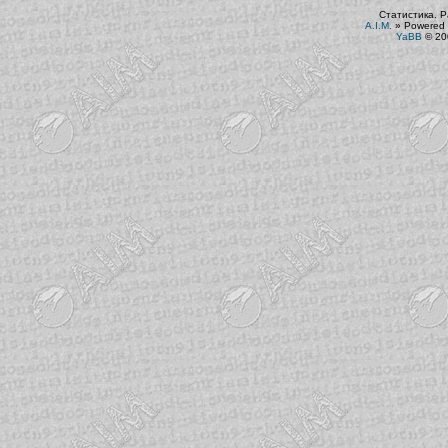
Статистика. Р
A.I.M.
»
Powered 
YaBB
© 200