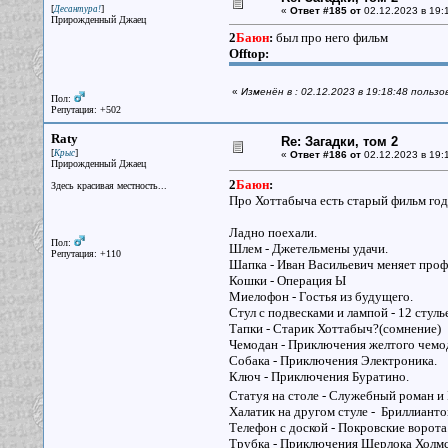
[
]
Десантура!
«
Ответ #185 от
02.12.2023 в 19:
Прирожденный Джаец
2
Баюн
:
был про него фильм
Offtop:
«
Изменён в : 02.12.2023 в 19:18:48 польз
Пол:
Репутация: +502
Raty
Re: Загадки, том 2
[
]
Крыс
«
Ответ #186 от
02.12.2023 в 19:
Прирожденный Джаец
2
Баюн
:
Здесь красивая местность...
Про Хоттабыча есть старый фильм год
Ладно поехали.
Пол:
Шлем - Джетельмены удачи.
Репутация: +110
Шапка - Иван Васильевич меняет проф
Кошки - Операция Ы
Миелофон - Гостья из будущего.
Стул с подвесками и лампой - 12 стуль
Тапки - Старик Хоттабыч?(сомнение)
Чемодан - Приключения желтого чемо
Собака - Приключения Электроника.
Ключ - Приключения Буратино.
Статуя на столе - Служебный роман и
Халатик на другом стуле - Бриллианто
Телефон с доской - Покровские ворота
Трубка - Приключения Шерлока Холмса