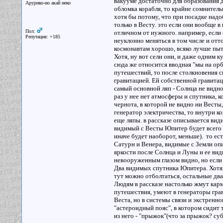
вакууме достаточно для образования 
Арурико-но акай неко
обломка корабля, то крайне сомнитель
хотя бы потому, что при посадке надоб
только в Весту. это если они вообще 
Пол:
отличном от нужного. например, если 
Репутация: +185
неуклонно меняться в том числе и отто
космонавтам хорошо, всяко лучше пыта
Хотя, ну вот сели они, и даже одним к
сюда же относится вводная "мы на орб
путешествий, то после столкновения ск
гравитацией. Ей собственной гравитац
самый основной ляп - Солнца не видно
раз у нее нет атмосферы и спутника, 
чернота, в которой не видно ни Весты,
генератор электричества, то внутри ко
еще ляпы. в рассказе описывается вид
видимый с Весты Юпитер будет всего ли
иначе будет наоборот, меньше). то ес
Сатурн и Венера, видимые с Земли оп
яркости после Солнца и Луны и ее вид
невооруженным глазом видно, но если н
Два видимых спутника Юпитера. Хотя,
тут можно отболтаться, остальные дв
Людям в рассказе настолько жмут карм
путешествия, умеют в генераторы гра
Веста, но в системы связи и экстренн
"астероидный пояс", в котором сидит 
из него - "прыжок"(что за прыжок? суб