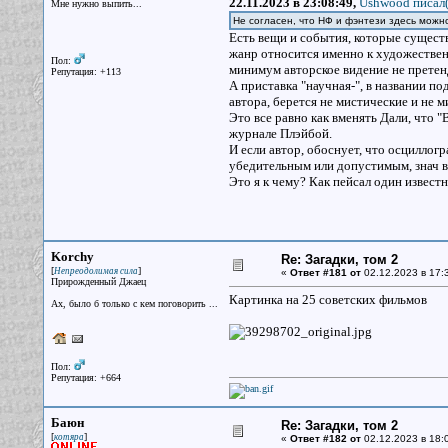
22.11.2023 в 23:08:49,
Ushwood писал(
Мне нужно выпить...
Не согласен, что НФ и фэнтези здесь можно
Есть вещи и события, которые существ
жанр относится именно к художественн
Пол:
минимум авторское видение не претен
Репутация: +113
А приставка "научная-", в названии п
автора, берется не мистические и не 
Это все равно как вменять Дали, что 
журнале Плэйбой.
И если автор, обоснует, что осциллогр
убедительным или допустимым, знач в
Это я к чему? Как пейсал один известн
Korchy
Re: Загадки, том 2
[
]
Непреодолимая сила
«
Ответ #181 от
02.12.2023 в 17:
Прирожденный Джаец
Картинка на 25 советских фильмов
Ах, было б только с кем поговорить ...
Пол:
Репутация: +664
Баюн
Re: Загадки, том 2
[
]
котяра
«
Ответ #182 от
02.12.2023 в 18:0