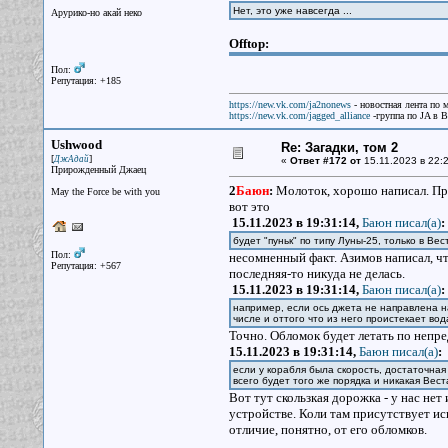
Нет, это уже навсегда ...
Арурико-но акай неко
Offtop:
Пол:
Репутация: +185
https://new.vk.com/ja2nonews
- новостная лента по 
https://new.vk.com/jagged_alliance
-группа по JA в 
Ushwood
Re: Загадки, том 2
[
]
ДжАдай
«
Ответ #172 от
15.11.2023 в 22:2
Прирожденный Джаец
2
Баюн
:
Молоток, хорошо написал. Прав
May the Force be with you
вот это
15.11.2023 в 19:31:14,
Баюн писал(a)
:
будет "пуньк" по типу Луны-25, только в Вес
Пол:
несомненный факт. Азимов написал, что
Репутация: +567
последняя-то никуда не делась.
15.11.2023 в 19:31:14,
Баюн писал(a)
:
например, если ось джета не направлена н
числе и оттого что из него проистекает во
Точно. Обломок будет летать по непре
15.11.2023 в 19:31:14,
Баюн писал(a)
:
если у корабля была скорость, достаточна
всего будет того же порядка и никакая Вест
Вот тут скользкая дорожка - у нас не
устройстве. Коли там присутствует иск
отличие, понятно, от его обломков.