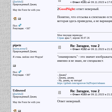
[
]
ДжАдай
«
Ответ #151 от
09.11.2023 в 17:0
Прирожденный Джаец
2
GoodNight
:
ответ неверный.
May the Force be with you
Понятно, что отсылка к спектаклю есть
которая здесь приведена, а не вариаци
Пол:
Репутация: +567
Мои текущие переводы:
Страж
арка 7, версия 30.07.26
pipetz
Re: Загадки, том 2
[
]
пипец всему!
«
Ответ #152 от
09.11.2023 в 21:0
Прирожденный Джаец
"онанировать" - это значит изображать
Я очень люблю этот Форум!
именно я не знаю, не специалист.
Пол:
Репутация: +307
- Джаец?
- Джаиц, джаиц.
- Ну, джаец, ну погоди!
https://github.com/egorovav/Ja2Project/releases
Ushwood
Re: Загадки, том 2
[
]
ДжАдай
«
Ответ #153 от
09.11.2023 в 21:2
Прирожденный Джаец
Ответ неверный.
May the Force be with you