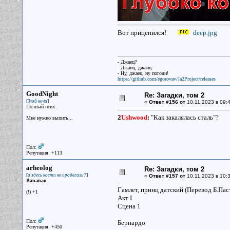
Вот прицепился!
deep.jpg
- Джаец?
- Джаиц, джаиц.
- Ну, джаец, ну погоди!
https://github.com/egorovav/Ja2Project/releases
GoodNight
Re: Загадки, том 2
[
]
Злой ночи
«
Ответ #156 от
10.11.2023 в 09:4
Полный псих
2
Ushwood
:
"Как закалялась сталь"?
Мне нужно выпить...
Пол:
Репутация: +113
arheolog
Re: Загадки, том 2
[
]
а здесь кости не пробегали?
«
Ответ #157 от
10.11.2023 в 10:3
Bananan
Гамлет, принц датский (Перевод Б.Па
(!) +1
Акт I
Сцена 1
Пол:
Бернардо
Репутация: +450