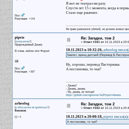
Я вот не театрал ни разу.
Спустя лет 15 с момента, когда я перв
Стало еще ржачнее.
Пол:
Репутация: +110
На траве развалился убитый, он должно воевал прот
pipetz
Re: Загадки, том 2
[
]
пипец всему!
«
Ответ #161 от
10.11.2023 в 20:0
Прирожденный Джаец
10.11.2023 в 10:32:26,
arheolog писал(
Я очень люблю этот Форум!
Гамлет, принц датский (Перевод Б.Пастерн
Ну, хорошо, перевод Пастернака.
Пол:
А постановка, то чья?
Репутация: +307
- Джаец?
- Джаиц, джаиц.
- Ну, джаец, ну погоди!
https://github.com/egorovav/Ja2Project/releases
arheolog
Re: Загадки, том 2
[
]
а здесь кости не пробегали?
«
Ответ #162 от
10.11.2023 в 20:4
Bananan
10.11.2023 в 20:00:18,
pipetz писал(a)
:
(!) +1
А постановка, то чья?