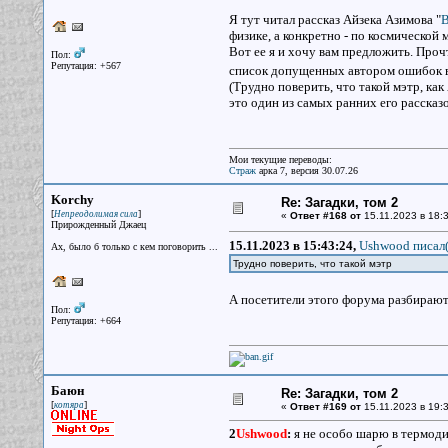
Я тут читал рассказ Айзека Азимова "
В
физике, а конкретно - по космической 
Вот ее я и хочу вам предложить. Прочт
Пол:
Репутация: +567
список допущенных автором ошибок в
(Трудно поверить, что такой мэтр, как
это один из самых ранних его рассказо
Мои текущие переводы:
Страж
арка 7, версия 30.07.26
Korchy
Re: Загадки, том 2
[
]
Непреодолимая сила
«
Ответ #168 от
15.11.2023 в 18:3
Прирожденный Джаец
15.11.2023 в 15:43:24,
Ushwood писал(
Ах, было б только с кем поговорить ...
Трудно поверить, что такой мэтр
А посетители этого форума разбирают
Пол:
Репутация: +664
Баюн
Re: Загадки, том 2
[
]
котяра
«
Ответ #169 от
15.11.2023 в 19:3
2
Ushwood
:
я не особо шарю в термоди