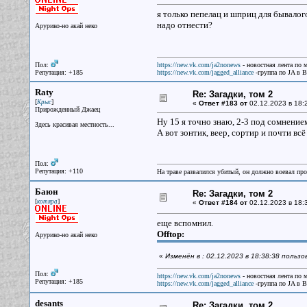
я только пепелац и шприц для бывалог
надо отнести?
Арурико-но акай неко
Пол:
https://new.vk.com/ja2nonews
- новостная лента по 
Репутация: +185
https://new.vk.com/jagged_alliance
-группа по JA в 
Raty
Re: Загадки, том 2
[
]
Крыс
«
Ответ #183 от
02.12.2023 в 18:
Прирожденный Джаец
Ну 15 я точно знаю, 2-3 под сомнение
Здесь красивая местность...
А вот зонтик, веер, сортир и почти вс
Пол:
Репутация: +110
На траве развалился убитый, он должно воевал прот
Баюн
Re: Загадки, том 2
[
]
котяра
«
Ответ #184 от
02.12.2023 в 18:
еще вспомнил.
Offtop:
Арурико-но акай неко
«
Изменён в : 02.12.2023 в 18:38:38 польз
Пол:
https://new.vk.com/ja2nonews
- новостная лента по 
Репутация: +185
https://new.vk.com/jagged_alliance
-группа по JA в 
desants
Re: Загадки, том 2