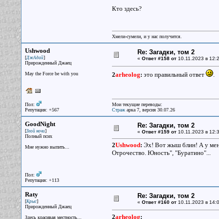
Кто здесь?
Хмели-сумели, и у нас получится.
Ushwood
Re: Загадки, том 2
[
]
ДжАдай
«
Ответ #158 от
10.11.2023 в 12:2
Прирожденный Джаец
May the Force be with you
2
arheolog
:
это правильный ответ
.
Пол:
Мои текущие переводы:
Репутация: +567
Страж
арка 7, версия 30.07.26
GoodNight
Re: Загадки, том 2
[
]
Злой ночи
«
Ответ #159 от
10.11.2023 в 12:3
Полный псих
2
Ushwood
:
Эх! Вот жыш блин! А у меня
Мне нужно выпить...
Отрочество. Юность", "Буратино"...
Пол:
Репутация: +113
Raty
Re: Загадки, том 2
[
]
Крыс
«
Ответ #160 от
10.11.2023 в 14:0
Прирожденный Джаец
2
arheolog
:
Здесь красивая местность...