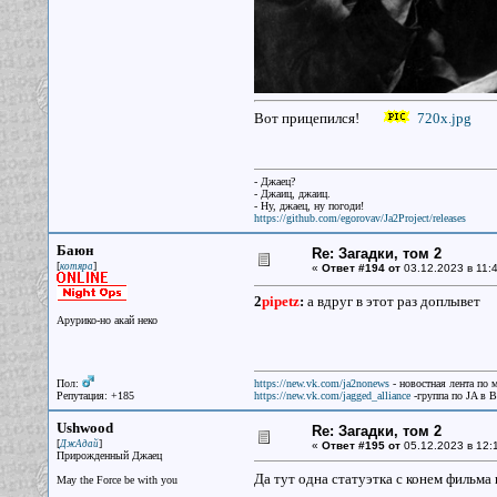
Вот прицепился!
720x.jpg
- Джаец?
- Джаиц, джаиц.
- Ну, джаец, ну погоди!
https://github.com/egorovav/Ja2Project/releases
Баюн
Re: Загадки, том 2
[
]
котяра
«
Ответ #194 от
03.12.2023 в 11:4
2
pipetz
:
а вдруг в этот раз доплывет
Арурико-но акай неко
Пол:
https://new.vk.com/ja2nonews
- новостная лента по 
Репутация: +185
https://new.vk.com/jagged_alliance
-группа по JA в 
Ushwood
Re: Загадки, том 2
[
]
ДжАдай
«
Ответ #195 от
05.12.2023 в 12:
Прирожденный Джаец
Да тут одна статуэтка с конем фильма 
May the Force be with you