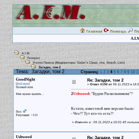
Главная
Помощь
П
A.I.
A.I.M.
Генерал
Уголок Пакоса
(Модераторы:
Satan`s Claws
,
cha
,
Strax5
,
Lion
)
Загадки, том 2
Тема:
Загадки, том 2
Страниц:
1
2
3
4
5
6
7
8
9
10
1
GoodNight
Re: Загадки, том 2
[
]
Злой ночи
«
Ответ #150 от
09.11.2023 в 16:0
Полный псих
2
Ushwood
:
"Будни Раскольникова"?
Мне нужно выпить...
Кстати, известной мне версии было:
Пол:
- Что?! Тут кто-то есть?!
Репутация: +113
«
Изменён в : 09.11.2023 в 16:01:45 польз
Ushwood
Re: Загадки, том 2