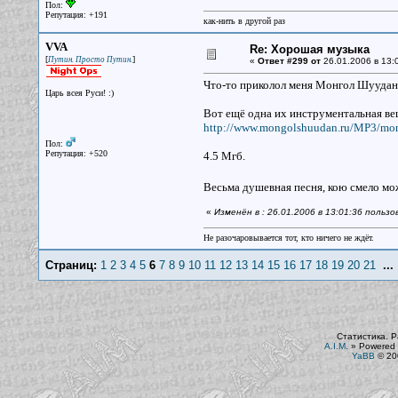
Пол:
Репутация: +191
как-нить в другой раз
VVA
Re: Хорошая музыка
[
]
Путин. Просто Путин.
«
Ответ #299 от
26.01.2006 в 13:
Что-то приколол меня Монгол Шуудан.
Царь всея Руси! :)
Вот ещё одна их инструментальная в
http://www.mongolshuudan.ru/MP3/mo
Пол:
Репутация: +520
4.5 Мгб.
Весьма душевная песня, кою смело мо
«
Изменён в : 26.01.2006 в 13:01:36 польз
Не разочаровывается тот, кто ничего не ждёт.
Страниц:
1
2
3
4
5
6
7
8
9
10
11
12
13
14
15
16
17
18
19
20
21
..
Статистика. Р
A.I.M.
»
Powered 
YaBB
© 200