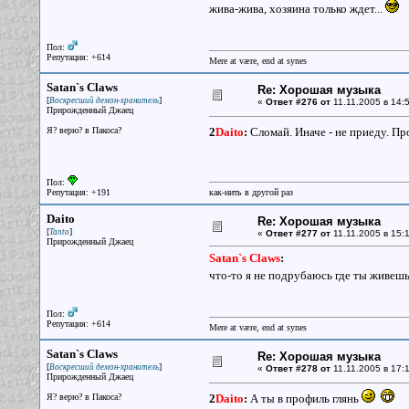
жива-жива, хозяина только ждет...
Пол:
Репутация: +614
Mere at være, end at synes
Satan`s Claws
Re: Хорошая музыка
[
]
Воскресший демон-хранитель
«
Ответ #276 от
11.11.2005 в 14:5
Прирожденный Джаец
Я? верю? в Пакоса?
2
Daito
:
Сломай. Иначе - не приеду. Пр
Пол:
Репутация: +191
как-нить в другой раз
Daito
Re: Хорошая музыка
[
]
Tanto
«
Ответ #277 от
11.11.2005 в 15:1
Прирожденный Джаец
Satan`s Claws
:
что-то я не подрубаюсь где ты живешь
Пол:
Репутация: +614
Mere at være, end at synes
Satan`s Claws
Re: Хорошая музыка
[
]
Воскресший демон-хранитель
«
Ответ #278 от
11.11.2005 в 17:1
Прирожденный Джаец
Я? верю? в Пакоса?
2
Daito
:
А ты в профиль глянь