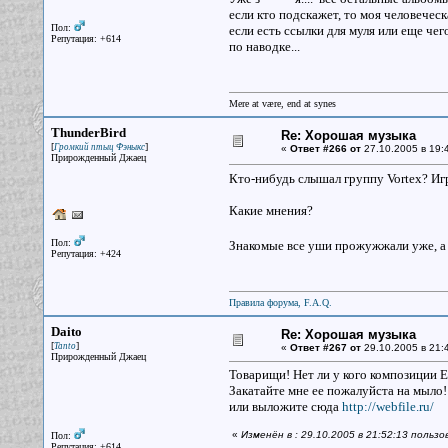
если кто подскажет, то моя человеческ
Пол:
если есть ссылки для муля или еще чего
Репутация: +614
по наводке...
Mere at være, end at synes
ThunderBird
Re: Хорошая музыка
[
]
Громкий птыц Фэныкс
«
Ответ #266 от
27.10.2005 в 19:
Прирожденный Джаец
Кто-нибудь слышал группу Vortex? Игра
Какие мнения?
Пол:
Знакомые все уши прожужжали уже, а н
Репутация: +424
Правила форума, F.A.Q.
Daito
Re: Хорошая музыка
[
]
Tanto
«
Ответ #267 от
29.10.2005 в 21:
Прирожденный Джаец
Товарищи! Нет ли у кого композиции Ea
Закатайте мне ее пожалуйста на мыло!
или выложите сюда
http://webfile.ru/
«
Изменён в : 29.10.2005 в 21:52:13 пользо
Пол:
Репутация: +614