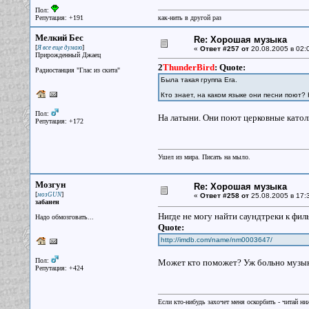
Пол:
Репутация: +191
как-нить в другой раз
Мелкий Бес
Re: Хорошая музыка
[
]
Я все еще думаю
«
Ответ #257 от
20.08.2005 в 02:
Прирожденный Джаец
2
ThunderBird
:
Quote:
Радиостанция "Глас из скита"
Была такая группа Era.
Кто знает, на каком языке они песни поют?
Пол:
На латыни. Они поют церковные като
Репутация: +172
Ушел из мира. Писать на мыло.
Мозгун
Re: Хорошая музыка
[
]
мозGUN
«
Ответ #258 от
25.08.2005 в 17:
забанен
Нигде не могу найти саундтреки к фил
Надо обмозговать...
Quote:
http://imdb.com/name/nm0003647/
Пол:
Может кто поможет? Уж больно музык
Репутация: +424
Если кто-нибудь захочет меня оскорбить - читай ни