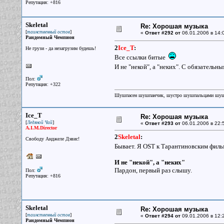
Репутация: +816
Skeletal
Re: Хорошая музыка
[
]
таинственный остов
«
Ответ #292 от
06.01.2006 в 14:
Рандомный Чемпион
2
Ice_T
:
Не грузи - да незагрузим будешь!
Все ссылки битые
И не "некой", а "неких". С обязатель
Пол:
Репутация: +322
Шушпасен шушпанчик, шустро шушпальцами шу
Ice_T
Re: Хорошая музыка
[
]
Ледяной Чай
«
Ответ #293 от
06.01.2006 в 22:
A.I.M.Director
2
Skeletal
:
Свободу Анджеле Дэвис!
Бывает. Я OST к Тарантиновским филь
И не "некой", а "неких"
Пардон, первый раз слышу.
Пол:
Репутация: +816
Skeletal
Re: Хорошая музыка
[
]
таинственный остов
«
Ответ #294 от
09.01.2006 в 12:
Рандомный Чемпион