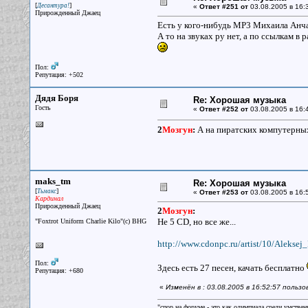
[
]
Десантура!
«
Ответ #251 от
03.08.2005 в 16:
Прирожденный Джаец
Есть у кого-нибудь МР3 Михаила Анчар
А то на звуках ру нет, а по ссылкам в
Пол:
Репутация: +502
Дядя Боря
Re: Хорошая музыка
Гость
«
Ответ #252 от
03.08.2005 в 16:
2
Мозгун
:
А на пиратских компутерных
maks_tm
Re: Хорошая музыка
[
]
Тьмакс
«
Ответ #253 от
03.08.2005 в 16:5
Кардинал
Прирожденный Джаец
2
Мозгун
:
Не 5 CD, но все же...
"Foxtrot Uniform Charlie Kilo"(с) BHG
http://www.cdonpc.ru/artist/10/Aleksej
Пол:
Здесь есть 27 песен, качать бесплатно
Репутация: +680
«
Изменён в : 03.08.2005 в 16:52:57 польз
"спор на форуме - это как олимпиада среди умствен