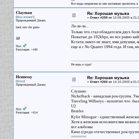
----
Все виды неприязни ко мне настаиваю проявлять в 
Clayman
Re: Хорошая музыка
[
]
Наш человек!
«
Ответ #259 от
13.09.2005 в 21:3
Прирожденный Джаец
Ла-ла-ла...
back into the game
Только что стал обладателем двух бо
Пожатые до 192kbps, но все равно кай
Кстати, никто не знает, имя девушки, к
Пол:
еще и с No Quarter 1994 года. И там, и
Репутация: +440
Не верь в худо!
Hennessy
Re: Хорошая музыка
[
]
Tanto
«
Ответ #260 от
14.10.2005 в 01:
Прирожденный Джаец
Слушаю:
Nickelback - канадская рок-группа. Уж
Traveling Wilburys - непоятно что. бы
U2
Пол:
Beatles
Репутация: +614
Kylie Minogue - единственный женский 
Хотя к женским исполнителям можно ещ
все альбомы.
Кино (среди отечественных рок-групп 
=======