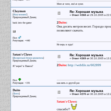
Mere at være, end at synes
Clayman
Re: Хорошая музыка
[
]
Наш человек!
«
Ответ #268 от
29.10.2005 в 22:
Прирожденный Джаец
2
Daito
:
back into the game
Она десять метров весит. Гораздо прощ
позволяют скачать.
Пол:
Репутация: +440
Не верь в худо!
Satan`s Claws
Re: Хорошая музыка
[
]
Воскресший демон-хранитель
«
Ответ #269 от
30.10.2005 в 13:
Прирожденный Джаец
2
Daito
:
http://webfile.ru/602899
Я? верю? в Пакоса?
Пол:
Репутация: +191
как-нить в другой раз
Daito
Re: Хорошая музыка
[
]
Tanto
«
Ответ #270 от
30.10.2005 в 13:
Прирожденный Джаец
Satan`s Claws
:
спасибо!!