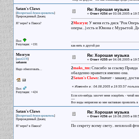
Satan`s Claws
Re: Хорошая музыка
[
]
Воскресший демон-хранитель
«
Ответ #254 от
03.08.2005 в 19:
Прирожденный Джаец
2
Мозгун
:
У меня есть диск "Рок Оперы
Я? верю? в Пакоса?
оперы...) есть и Юнона с Мурьетой. Д
Пол:
Репутация: +191
как-нить в другой раз
Мозгун
Re: Хорошая музыка
[
]
мозGUN
«
Ответ #255 от
04.08.2005 в 19:
забанен
2
maks_tm
:
Спасибо за ссылку.Правда 
Надо обмозговать...
обалденно нравится именно она.
2
Satan`s Claws
:
Значит - закажу, доста
«
Изменён в : 04.08.2005 в 19:55:57 польз
Пол:
Репутация: +424
Если кто-нибудь захочет меня оскорбить - читай ни
----
Все виды неприязни ко мне настаиваю проявлять в 
Satan`s Claws
Re: Хорошая музыка
[
]
Воскресший демон-хранитель
«
Ответ #256 от
19.08.2005 в 08:
Прирожденный Джаец
По секрету всему свету.. неплохой ф
Я? верю? в Пакоса?