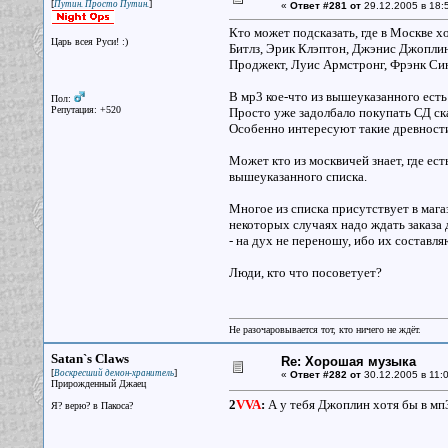
[
]
Путин. Просто Путин.
«
Ответ #281 от
29.12.2005 в 18:
Кто может подсказать, где в Москве 
Царь всея Руси! :)
Битлз, Эрик Клэптон, Джэнис Джоплин
Проджект, Луис Армстронг, Фрэнк Си
В мр3 кое-что из вышеуказанного ест
Пол:
Репутация: +520
Просто уже задолбало покупать СД ск
Особенно интересуют такие древност
Может кто из москвичей знает, где ест
вышеуказанного списка.
Многое из списка присутствует в маг
некоторых случаях надо ждать заказа 
- на дух не переношу, ибо их составл
Люди, кто что посоветует?
Не разочаровывается тот, кто ничего не ждёт.
Satan`s Claws
Re: Хорошая музыка
[
]
Воскресший демон-хранитель
«
Ответ #282 от
30.12.2005 в 11:0
Прирожденный Джаец
2
VVA
:
А у тебя Джоплин хотя бы в мп3
Я? верю? в Пакоса?