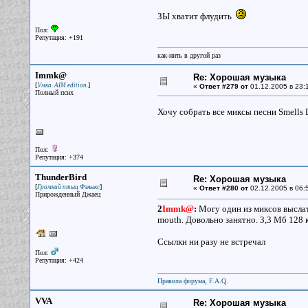
ЗЫ хватит флудить
Пол:
Репутация: +191
как-нить в другой раз
Immk@
Re: Хорошая музыка
[
]
Умка. AIM edition.
«
Ответ #279 от
01.12.2005 в 23:
Полный псих
Хочу собрать все миксы песни Smells L
Пол:
Репутация: +374
ThunderBird
Re: Хорошая музыка
[
]
Громкий птыц Фэныкс
«
Ответ #280 от
02.12.2005 в 06:
Прирожденный Джаец
2
Immk@
:
Могу один из миксов выслать
mouth. Довольно занятно. 3,3 Мб 128 
Ссылки ни разу не встречал
Пол:
Репутация: +424
Правила форума, F.A.Q.
VVA
Re: Хорошая музыка