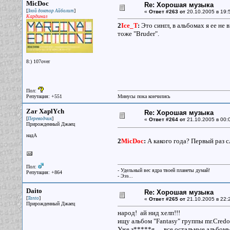
MicDoc
Re: Хорошая музыка
[
]
Злой доктор Айболит
«
Ответ #263 от
20.10.2005 в 19:
Кардинал
2
Ice_T
:
Это сингл, в альбомах я ее не 
тоже "Bruder".
8:) 107over
Пол:
Репутация: +551
Минусы пока кончились
Zar XaplYch
Re: Хорошая музыка
[
]
Переводчик
«
Ответ #264 от
21.10.2005 в 00:
Прирожденный Джаец
надА
2
MicDoc
:
А какого года? Первый раз
Пол:
- Удельный вес ядра твоей планеты думай!
Репутация: +864
- Эээ...
Daito
Re: Хорошая музыка
[
]
Tanto
«
Ответ #265 от
21.10.2005 в 22:
Прирожденный Джаец
народ! ай нид хелп!!!
ищу альбом "Fantasy" группы mr.Cred
Уже з*****я.... все остальные альбомы 