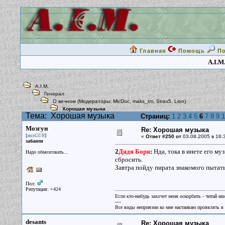
Главная
Помощь
П
A.I.M
A.I.M.
Генерал
О вечном
(Модераторы:
MicDoc
,
maks_tm
,
Strax5
,
Lion
)
Хорошая музыка
Тема:
Хорошая музыка
Страниц:
1
2
3
4
5
6
7
8
9
1
Мозгун
Re: Хорошая музыка
[
]
мозGUN
«
Ответ #250 от
03.08.2005 в 16:
забанен
2
Дядя Боря
:
Нда, тока в инете его му
Надо обмозговать...
сбросить.
Завтра пойду пирата знакомого пытат
Пол:
Репутация: +424
Если кто-нибудь захочет меня оскорбить - читай ни
----
Все виды неприязни ко мне настаиваю проявлять в 
desants
Re: Хорошая музыка