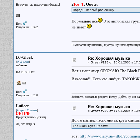
2
Ice_T
:
Quote:
Не грузи - да незагрузим будешь!
Пардон, первый раз слышу.
Нормально все
Это английская груп
Пол:
не знает
Репутация: +322
Шушпасен шушпанчик, шустро шушпальцами шу
DJ-Glock
Re: Хорошая музыка
[
]
Ж\Д-глюк
«
Ответ #295 от
16.01.2006 в 17:
забанен
Вот я например ОБОЖАЮ The Black Eye
НА ВЕЧНО!!!
Вячеслав!!! Есть кто-нибуть ТАКОЙЖЕ
Пол:
Репутация: +260
Забаньте, доставьте радости Истру, Дайте, ну и в 
Luficer
Re: Хорошая музыка
[
]
Аццкий Сотона
«
Ответ #296 от
17.01.2006 в 13:
Прирожденный Джаец
Долго пытался вспомнить, где я слыш
Да, это негр :)
The Black Eyed Peas!!!!
вот:
http://www.diary.ru/~itbd/?comme