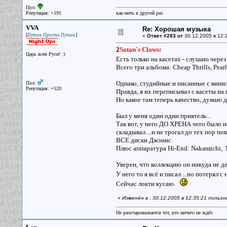
Пол:
Репутация: +191
как-нить в другой раз
VVA
Re: Хорошая музыка
[
]
Путин. Просто Путин.
«
Ответ #283 от
30.12.2005 в 12:
2
Satan`s Claws
:
Царь всея Руси! :)
Есть только на касетах - слушаю чер
Всего три альбома: Cheap Thrills, Pear
Однако, студийные и писанные с винила
Пол:
Репутация: +520
Правда, я их переписывал с касеты на
Но какое там теперь качество, думаю д
Был у меня один один приятель...
Так вот, у него ДО ХРЕНА чего было 
складывал ...и не трогал до тех пор п
ВСЕ диски Джэнис.
Плюс аппаратура Hi-End: Nakamichi, Mo
Уверен, что коллекцию он никуда не де
У него то я всё и писал ...но потерял с
Сейчас локти кусаю.
«
Изменён в : 30.12.2005 в 12:35:21 польз
Не разочаровывается тот, кто ничего не ждёт.