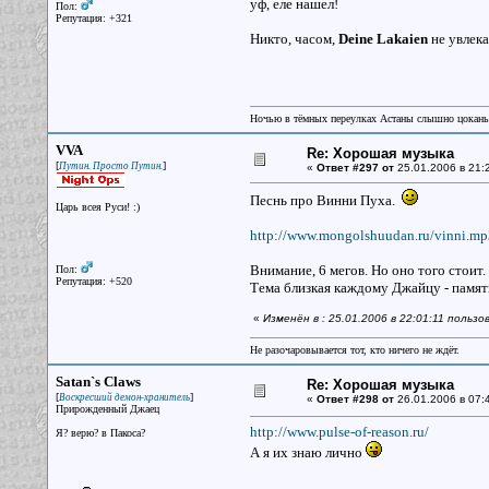
уф, еле нашел!
Пол:
Репутация: +321
Никто, часом,
Deine Lakaien
не увлек
Ночью в тёмных переулках Астаны слышно цокань
VVA
Re: Хорошая музыка
[
]
Путин. Просто Путин.
«
Ответ #297 от
25.01.2006 в 21:
Песнь про Винни Пуха.
Царь всея Руси! :)
http://www.mongolshuudan.ru/vinni.mp
Внимание, 6 мегов. Но оно того стоит.
Пол:
Репутация: +520
Тема близкая каждому Джайцу - памяти
«
Изменён в : 25.01.2006 в 22:01:11 польз
Не разочаровывается тот, кто ничего не ждёт.
Satan`s Claws
Re: Хорошая музыка
[
]
Воскресший демон-хранитель
«
Ответ #298 от
26.01.2006 в 07:4
Прирожденный Джаец
http://www.pulse-of-reason.ru/
Я? верю? в Пакоса?
А я их знаю лично