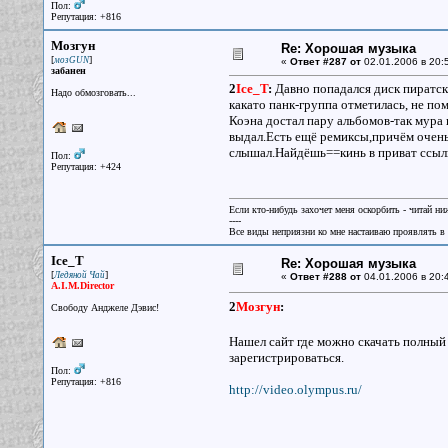
Пол:
Репутация: +816
Мозгун
Re: Хорошая музыка
[
]
мозGUN
«
Ответ #287 от
02.01.2006 в 20:
забанен
2
Ice_T
:
Давно попадался диск пиратск
Надо обмозговать...
какато панк-группа отметилась, не по
Коэна достал пару альбомов-так мура 
выдал.Есть ещё ремиксы,причём очень 
слышал.Найдёшь==кинь в приват ссылку
Пол:
Репутация: +424
Если кто-нибудь захочет меня оскорбить - читай ни
----
Все виды неприязни ко мне настаиваю проявлять в 
Ice_T
Re: Хорошая музыка
[
]
Ледяной Чай
«
Ответ #288 от
04.01.2006 в 20:
A.I.M.Director
2
Мозгун
:
Свободу Анджеле Дэвис!
Нашел сайт где можно скачать полный 
зарегистрироваться.
Пол:
Репутация: +816
http://video.olympus.ru/