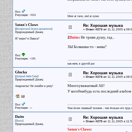
Пол:
Репутация: +614
Mere at være, end at synes
Satan`s Claws
Re: Хорошая музыка
[
]
Воскресший демон-хранитель
«
Ответ #273 от
11.11.2005 в 08:0
Прирожденный Джаец
2
Daito
:
Не трави душу, гад...
Я? верю? в Пакоса?
ЗЫ Болванка-то - жива?
Пол:
Репутация: +191
как-нить в другой раз
Glucka
Re: Хорошая музыка
[
]
Добрый дядя Глюк
«
Ответ #274 от
11.11.2005 в 08:0
Прирожденный Джаец
Многоуважаемый All!
Анархисты! Не плюйте в репу!
У кого0нибудь есть последний альбом 
Пол:
Репутация: ---
Чем более ленивый человек - тем больше его труд 
Daito
Re: Хорошая музыка
[
]
Tanto
«
Ответ #275 от
11.11.2005 в 11:5
Прирожденный Джаец
Satan`s Claws
: