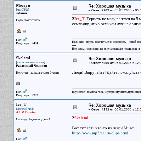
Мозгун
Re: Хорошая музыка
[
]
мозGUN
«
Ответ #289 от
05.01.2006 в 05:
забанен
2
Ice_T
:
Терпеть не могу регится на 5
Надо обмозговать...
ссылочку, имхо ремиксы лучше оригин
Пол:
Если кто-нибудь захочет меня оскорбить - читай ни
Репутация: +424
----
Все виды неприязни ко мне настаиваю проявлять в 
Skeletal
Re: Хорошая музыка
[
]
таинственный остов
«
Ответ #290 от
06.01.2006 в 12:
Рандомный Чемпион
Люди! Выручайте! Дайте пожалуйста с
Не грузи - да незагрузим будешь!
Пол:
Шушпасен шушпанчик, шустро шушпальцами шу
Репутация: +322
Ice_T
Re: Хорошая музыка
[
]
Ледяной Чай
«
Ответ #291 от
06.01.2006 в 12:
A.I.M.Director
2
Skeletal
:
Свободу Анджеле Дэвис!
Вот тут есть что-то из некой Muse:
http://www.mp3real.ru/clips.html
Пол: