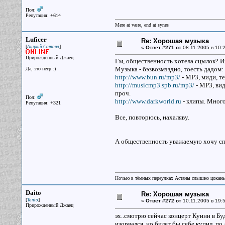
Пол:
Репутация: +614
Mere at være, end at synes
Luficer
Re: Хорошая музыка
[
]
Аццкий Сотона
«
Ответ #271 от
08.11.2005 в 10:2
Прирожденный Джаец
Гм, общественность хотела сцылок? Их
Музыка - бэзвозмэздно, тоесть дадом:
Да, это негр :)
http://www.bun.ru/mp3/
- МР3, миди, т
http://musicmp3.spb.ru/mp3/
- МР3, вид
проч.
Пол:
http://www.darkworld.ru
- клипы. Много
Репутация: +321
Все, повторюсь, нахаляву.
А общественность уважаемую хочу с
Ночью в тёмных переулках Астаны слышно цокань
Daito
Re: Хорошая музыка
[
]
Tanto
«
Ответ #272 от
10.11.2005 в 19:5
Прирожденный Джаец
эх..смотрю сейчас концерт Куинн в Бу
изорвался, но билет бы себе купил, по л