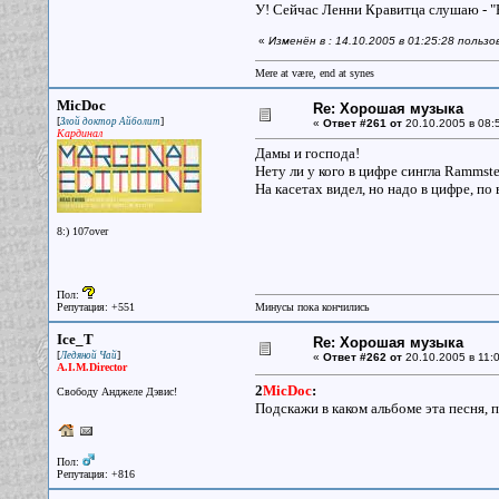
У! Сейчас Ленни Кравитца слушаю - "Fl
«
Изменён в : 14.10.2005 в 01:25:28 пользо
Mere at være, end at synes
MicDoc
Re: Хорошая музыка
[
]
Злой доктор Айболит
«
Ответ #261 от
20.10.2005 в 08:
Кардинал
Дамы и господа!
Нету ли у кого в цифре сингла Rammste
На касетах видел, но надо в цифре, п
8:) 107over
Пол:
Репутация: +551
Минусы пока кончились
Ice_T
Re: Хорошая музыка
[
]
Ледяной Чай
«
Ответ #262 от
20.10.2005 в 11:0
A.I.M.Director
2
MicDoc
:
Свободу Анджеле Дэвис!
Подскажи в каком альбоме эта песня, 
Пол:
Репутация: +816