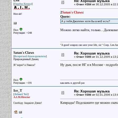
Len
Re: Хорошая музыка
[
]
Гвардии Капрал
«
Ответ #284 от
30.12.2005 в 22:
2
Satan`s Claws
:
Hoo-ah!
Quote:
А у тебя Джоплин хотя бы в мп3 есть?
Можно легко найти, только... Далекова
Пол:
Репутация: +248
"A good weapon can save your life, sir." Corp. Len A
Satan`s Claws
Re: Хорошая музыка
[
]
Воскресший демон-хранитель
«
Ответ #285 от
31.12.2005 в 13:
Прирожденный Джаец
Ну дык, после НГ я в Москве - подро
Я? верю? в Пакоса?
Пол:
Репутация: +191
как-нить в другой раз
Ice_T
Re: Хорошая музыка
[
]
Ледяной Чай
«
Ответ #286 от
02.01.2006 в 13:
A.I.M.Director
Камрады! Подскажите где можно скача
Свободу Анджеле Дэвис!