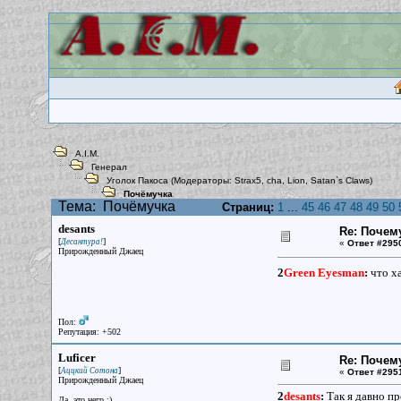
A.I.M.
Генерал
Уголок Пакоса
(Модераторы:
Strax5
,
cha
,
Lion
,
Satan`s Claws
)
Почёмучка
Тема:
Почёмучка
Страниц:
1
...
45
46
47
48
49
50
desants
Re: Почем
[
]
Десантура!
«
Ответ #295
Прирожденный Джаец
2
Green Eyesman
:
что ха
Пол:
Репутация: +502
Luficer
Re: Почем
[
]
Аццкий Сотона
«
Ответ #295
Прирожденный Джаец
2
desants
:
Так я давно пр
Да, это негр :)