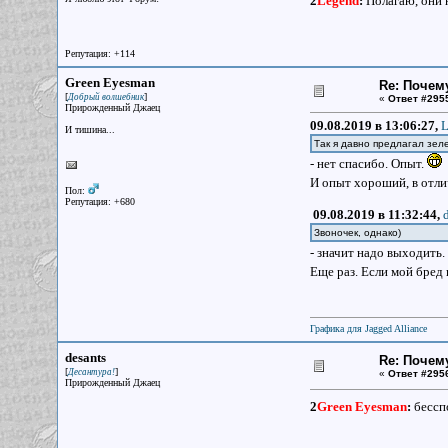
2
Legend
:
Полагаю, они 
Репутация: +114
Green Eyesman
Re: Почем
[
]
Добрый волшебник
«
Ответ #295
Прирожденный Джаец
09.08.2019 в 13:06:27,
L
И тишина...
Так я давно предлагал зел
- нет спасибо. Опыт.
И опыт хороший, в отли
Пол:
Репутация: +680
09.08.2019 в 11:32:44,
Звоночек, однако)
- значит надо выходить.
Еще раз. Если мой бред 
Графика для Jagged Alliance
desants
Re: Почем
[
]
Десантура!
«
Ответ #295
Прирожденный Джаец
2
Green Eyesman
:
бессп