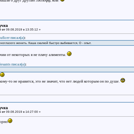
нашли б друг другаю Люлофф, мля!
учка
5 от
09.08.2019 в 13:35:12 »
uficer писал(a)
:
еноглазого женить. Каша скалкой быстро выбивается, О - опыт.
чии от некоторых я не плачу алименты.
desants писал(a)
:
кому-то не нравится, это не значит, что нет людей которым он по душе.
учка
6 от
09.08.2019 в 14:27:00 »
орно