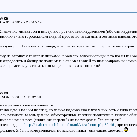
учка
0 от
01.09.2019 в 20:04:57 »
 Я конечно мизантроп и выступаю против опеки неудачников (ибо сам неудачник 
иний кит - это городская легенда. И просто попытка найти без вины виноватого
осец назрел. Тут у нас есть люди, которые не просто так с паровозиками играют
ему на вагонах с токоприемниками на колесах тележки спицы, в то время как к
н определить и башку не поднимать или имеет какой-то иной сакральный смыс
кие параметры учитывать при моделировании вагончегов?
учка
1 от
02.09.2019 в 11:19:58 »
е ты разносторонняя личность.
тричек, то я по ним не спец, но логика подсказывает, что у них есть 2 типа те
сли развивать мысль дальше, обмоторенные тележки значительно тяжелее обы
 выравнивания веса (снижения нагрева?) их могут делать "со спицами".
нчегов иди на
http://scaletrainsclub.com/board/viewforum.php?f=46
, приют псев
дельное. Я бы не заморачивался, но заклепочники - они такие, засмеют.