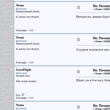
Nemo
Re: Почем
[
]
капитан
«
Ответ #296
Прирожденный Джаец
Интересно, какова будет
Я люблю этот Форум!
Репутация: +114
Nemo
Re: Почем
[
]
капитан
«
Ответ #296
Прирожденный Джаец
Я люблю этот Форум!
А кудыж подевался наш
Репутация: +114
GoodNight
Re: Почем
[
]
Злой ночи
«
Ответ #296
Полный псих
Шпит, он в 6-м часу буя
Мне нужно выпить...
Пол:
Репутация: +113
Nemo
Re: Почем
[
]
капитан
«
Ответ #297