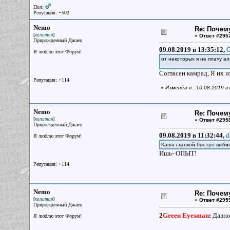
Пол:
Репутация: +502
Nemo
Re: Почем
[
]
капитан
«
Ответ #295
Прирожденный Джаец
09.08.2019 в 13:35:12,
G
Я люблю этот Форум!
от некоторых я не плачу 
Согласен камрад, Я их 
Репутация: +114
«
Изменён в : 10.08.2019 в
Nemo
Re: Почем
[
]
капитан
«
Ответ #295
Прирожденный Джаец
09.08.2019 в 11:32:44,
d
Я люблю этот Форум!
Каша скалкой быстро выбив
Ишь- ОПЫТ!
Репутация: +114
Nemo
Re: Почем
[
]
капитан
«
Ответ #295
Прирожденный Джаец
2
Green Eyesman
:
Давно 
Я люблю этот Форум!