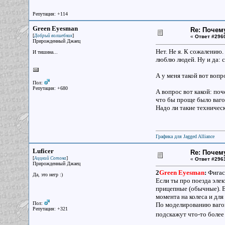
Репутация: +114
Green Eyesman
Re: Почем
[
]
Добрый волшебник
«
Ответ #296
Прирожденный Джаец
Нет. Не я. К сожалению.
И тишина...
люблю людей. Ну и да: с
А у меня такой вот вопр
Пол:
Репутация: +680
А вопрос вот какой: поч
что бы проще было ваго
Надо ли такие техничес
Графика для Jagged Alliance
Luficer
Re: Почем
[
]
Аццкий Сотона
«
Ответ #296
Прирожденный Джаец
2
Green Eyesman
:
Фигас
Да, это негр :)
Если ты про поезда элек
прицепные (обычные). Е
момента на колеса и для
Пол:
По моделированию ваго
Репутация: +321
подскажут что-то более 