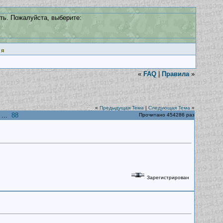
ть. Пожалуйста, выберите:
ия
«
FAQ
|
Правила
»
«
Предыдущая Тема
|
Следующая Тема
»
...
88
Прочитано 454286 раз
Зарегистрирован