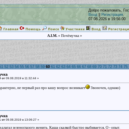
Добро пожаловать, Гос
Вход
||
Регистрация
.
07.08.2026 в 19:56:00
Главная
Помощь
Поиск
Участники
Вход
Регистрац
A.I.M.
« Почёмучка »
51
52
53
54
55
56
57
58
59
60
61
62
63
64
65
66
67
68
69
70
71
72
73
74
75
учка
0 от
09.08.2019 в 11:32:44 »
рактерно, не первый раз про кашу вопрос возникает
Звоночек, однако)
учка
1 от
09.08.2019 в 13:06:27 »
едлагал зеленоглазого женить. Каша скалкой быстро выбивается, О - опыт.