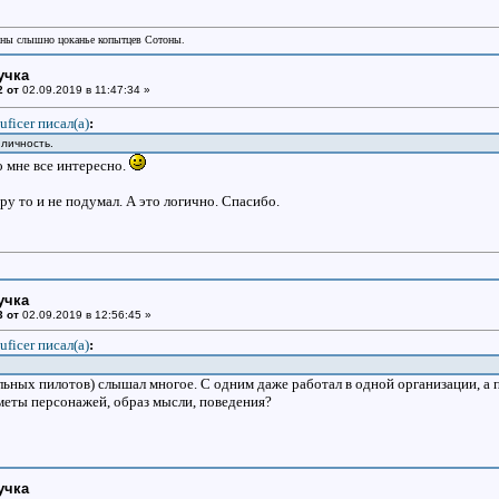
аны слышно цоканье копытцев Сотоны.
учка
2 от
02.09.2019 в 11:47:34 »
uficer писал(a)
:
личность.
но мне все интересно.
ру то и не подумал. А это логично. Спасибо.
учка
3 от
02.09.2019 в 12:56:45 »
uficer писал(a)
:
льных пилотов) слышал многое. С одним даже работал в одной организации, а
еты персонажей, образ мысли, поведения?
учка