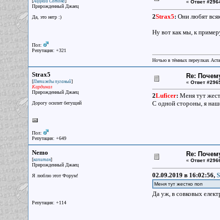
[
]
Аццкий Сотона
«
Ответ #296
Прирожденный Джаец
2
Strax5
:
Они любят всяк
Да, это негр :)
Ну вот как мы, к примеру
Пол:
Репутация: +321
Ночью в тёмных переулках Аст
Strax5
Re: Почем
[
]
Пятижды пуганый
«
Ответ #296
Кардинал
Прирожденный Джаец
2
Luficer
:
Меня тут жестк
С одной стороны, я наше
Дорогу осилит бегущий
Пол:
Репутация: +649
Nemo
Re: Почем
[
]
капитан
«
Ответ #296
Прирожденный Джаец
02.09.2019 в 16:02:56,
S
Я люблю этот Форум!
Меня тут жестко поп
Да уж, в совковых елект
Репутация: +114