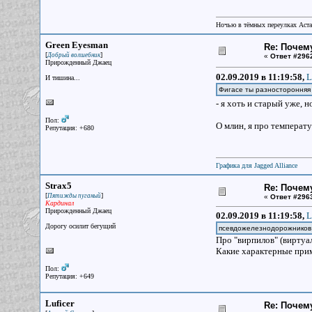
Ночью в тёмных переулках Аст
Green Eyesman
Re: Почем
[
]
Добрый волшебник
«
Ответ #296
Прирожденный Джаец
02.09.2019 в 11:19:58,
L
И тишина...
Фигасе ты разносторонняя 
- я хоть и старый уже, 
Пол:
О млин, я про температу
Репутация: +680
Графика для Jagged Alliance
Strax5
Re: Почем
[
]
Пятижды пуганый
«
Ответ #296
Кардинал
Прирожденный Джаец
02.09.2019 в 11:19:58,
L
Дорогу осилит бегущий
псевдожелезнодорожников
Про "вирпилов" (виртуа
Какие характерные прим
Пол:
Репутация: +649
Luficer
Re: Почем