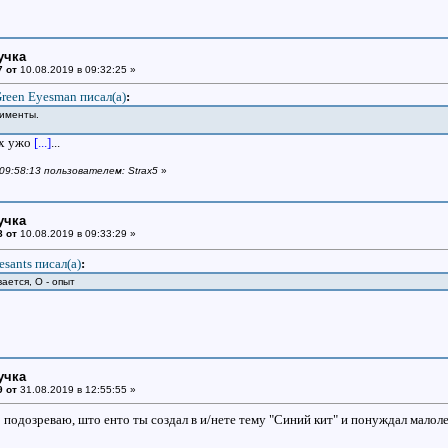
учка
7 от
10.08.2019 в 09:32:25 »
reen Eyesman писал(a)
:
алименты.
их ужо
[...]
...
 09:58:13 пользователем: Strax5
»
учка
8 от
10.08.2019 в 09:33:29 »
esants писал(a)
:
ается, О - опыт
учка
9 от
31.08.2019 в 12:55:55 »
подозреваю, што енто ты создал в и/нете тему "Синий кит" и понуждал малол