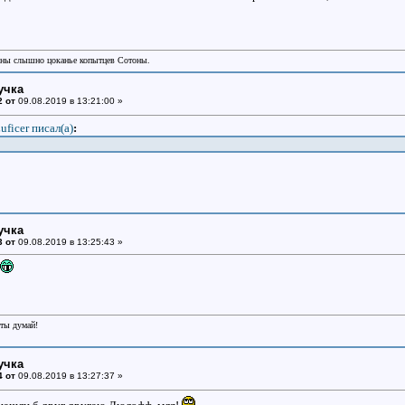
аны слышно цоканье копытцев Сотоны.
учка
2 от
09.08.2019 в 13:21:00 »
uficer писал(a)
:
учка
3 от
09.08.2019 в 13:25:43 »
еты думай!
учка
4 от
09.08.2019 в 13:27:37 »