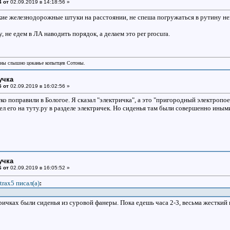
4 от
02.09.2019 в 14:18:56 »
ие железнодорожные штуки на расстоянии, не спеша погружаться в рутину не
, не едем в ЛА наводить порядок, а делаем это per procura.
аны слышно цоканье копытцев Сотоны.
учка
5 от
02.09.2019 в 16:02:56 »
о поправили в Бологое. Я сказал "электричка", а это "пригородный электропое
л его на туту.ру в разделе электричек. Но сиденья там были совершенно иными
учка
6 от
02.09.2019 в 16:05:52 »
trax5 писал(a)
:
ричках были сиденья из суровой фанеры. Пока едешь часа 2-3, весьма жесткий