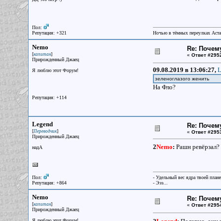
Пол:
Репутация: +321
Ночью в тёмных переулках Аст
Nemo
Re: Почем
[
]
капитан
«
Ответ #295
Прирожденный Джаец
09.08.2019 в 13:06:27,
L
Я люблю этот Форум!
зеленоглазого женить
На Фло?
Репутация: +114
Legend
Re: Почем
[
]
Переводчик
«
Ответ #295
Прирожденный Джаец
2
Nemo
:
Рашн ревёрзал?
надА
Пол:
- Удельный вес ядра твоей план
Репутация: +864
- Эээ...
Nemo
Re: Почем
[
]
капитан
«
Ответ #295
Прирожденный Джаец
Я люблю этот Форум!