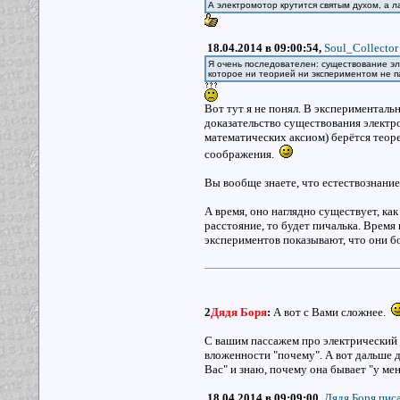
А электромотор крутится святым духом, а л
18.04.2014 в 09:00:54,
Soul_Collector
Я очень последователен: существование эл
которое ни теорией ни экспериментом не 
Вот тут я не понял. В экспериментальн
доказательство существования электро
математических аксиом) берётся теоре
соображения.
Вы вообще знаете, что естествознание 
А время, оно наглядно существует, как
расстояние, то будет пичалька. Время
экспериментов показывают, что они б
2
Дядя Боря
:
А вот с Вами сложнее.
С вашим пассажем про электрический 
вложенности "почему". А вот дальше д
Вас" и знаю, почему она бывает "у мен
18.04.2014 в 09:09:00,
Дядя Боря писа