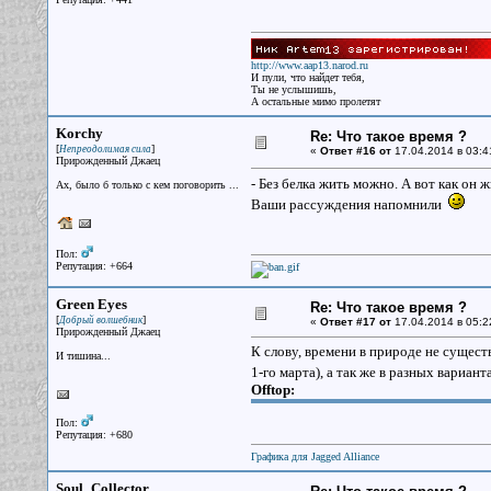
http://www.aap13.narod.ru
И пули, что найдет тебя,
Ты не услышишь,
А остальные мимо пролетят
Korchy
Re: Что такое время ?
[
]
Непреодолимая сила
«
Ответ #16 от
17.04.2014 в 03:4
Прирожденный Джаец
- Без белка жить можно. А вот как он ж
Ах, было б только с кем поговорить ...
Ваши рассуждения напомнили
Пол:
Репутация: +664
Green Eyes
Re: Что такое время ?
[
]
Добрый волшебник
«
Ответ #17 от
17.04.2014 в 05:2
Прирожденный Джаец
К слову, времени в природе не существ
И тишина...
1-го марта), а так же в разных вариан
Offtop:
Пол:
Репутация: +680
Графика для Jagged Alliance
Soul_Collector