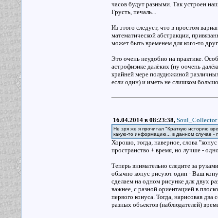
часов будут разными. Так устроен на
Грусть, печаль...
Из этого следует, что в простом вариа
математической абстракции, привязанн
может быть временем для кого-то друг
Это очень неудобно на практике. Осо
астрофизике далёких (ну оочень далёк
крайней мере полудюжиной различных 
если один) и иметь не слишком больш
16.04.2014 в 08:23:38,
Soul_Collector
Не зря же я прочитал "Краткую историю вре
какую-то информацию... в данном случае -
Хорошо, тогда, наверное, слова "конус
пространство + время, но лучше - одн
Теперь внимательно следите за рукам
обычно конус рисуют один - Ваш конус
сделаем на одном рисунке для двух раз
важнее, с разной ориентацией в плоск
первого конуса. Тогда, нарисовав два 
разных объектов (наблюдателей) вре