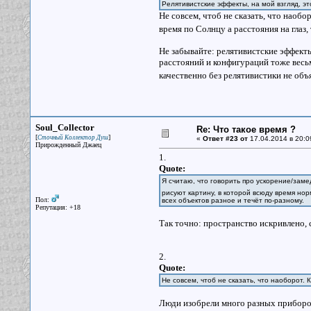
Релятивистские эффекты, на мой взгляд, э
Не совсем, чтоб не сказать, что наоб
время по Солнцу а расстояния на глаз
Не забывайте: релятивистские эффект
расстояний и конфигураций тоже весьм
качественно без релятивистики не объ
Soul_Collector
Re: Что такое время ?
[
]
Сточный Коллектор Душ
«
Ответ #23 от
17.04.2014 в 20:0
Прирожденный Джаец
1.
Quote:
Я считаю, что говорить про ускорение/зам
рисуют картину, в которой всюду время нор
Пол:
всех объектов разное и течёт по-разному.
Репутация: +18
Так точно: пространство искривлено, 
2.
Quote:
Не совсем, чтоб не сказать, что наоборот.
Люди изобрели много разных приборов