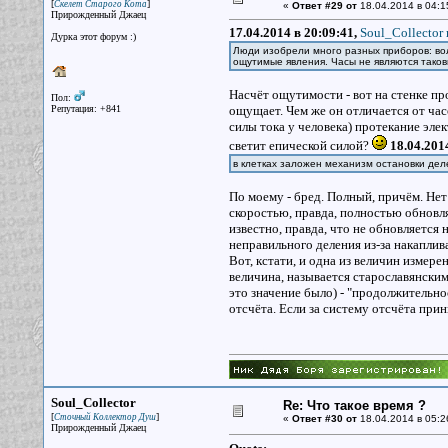
[
]
Скелет Старого Кота
«
Ответ #29 от
18.04.2014 в 04:1
Прирожденный Джаец
17.04.2014 в 20:09:41,
Soul_Collector 
Дурка этот форум :)
Люди изобрели много разных приборов: вол
ощутимые явления. Часы не являются тако
Насчёт ощутимости - вот на стенке пр
Пол:
Репутация: +841
ощущает. Чем же он отличается от час
силы тока у человека) протекание элек
светит епической силой?
18.04.201
в клетках заложен механизм остановки дел
По моему - бред. Полный, причём. Нет
скоростью, правда, полностью обновля
известно, правда, что не обновляется н
неправильного деления из-за накапл
Вот, кстати, и одна из величин измере
величина, называется старославянским
это значение было) - "продолжительно
отсчёта. Если за систему отсчёта при
Soul_Collector
Re: Что такое время ?
[
]
Сточный Коллектор Душ
«
Ответ #30 от
18.04.2014 в 05:2
Прирожденный Джаец