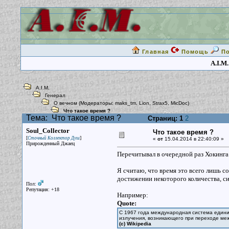
Главная
Помощь
П
A.I.M.
A.I.M.
Генерал
О вечном
(Модераторы:
maks_tm
,
Lion
,
Strax5
,
MicDoc
)
Что такое время ?
Тема:
Что такое время ?
Страниц:
1
2
Soul_Collector
Что такое время ?
[
]
Сточный Коллектор Душ
«
от
15.04.2014 в 22:40:09 »
Прирожденный Джаец
Перечитывал в очередной раз Хокинга 
Я считаю, что время это всего лишь 
достижении некоторого количества, с
Пол:
Репутация: +18
Например:
Quote:
С 1967 года международная система единиц
излучения, возникающего при переходе меж
(c) Wikipedia