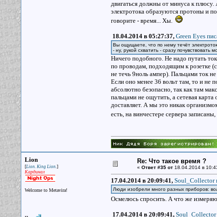
двигаться должны от минуса к плюсу.
электротока образуются протоны и поч
говорите - время... Хы.
18.04.2014 в 05:27:37,
Green Eyes пис
Вы ощущаете, что по нему течёт электрото
- ну, рукой схватить - сразу почувствовать 
Ничего подобного. Не надо путать ток 
по проводам, подходящим к розетке (с
не течь 9ноль ампер). Пальцами ток н
Если оно менее 36 вольт там, то и не 
абсолютно безопасно, так как там мак
пальцами не ощутить, а сетевая карта 
доставляет. А мы это никак организмом
есть, на винчестере сервера записаны, 
Lion
Re: Что такое время ?
[
]
Lion. King Lion.
«
Ответ #35 от
18.04.2014 в 10:4
Кардинал
17.04.2014 в 20:09:41,
Soul_Collector 
Люди изобрели много разных приборов: вол
Welcome to Metavira!
Осмелюсь спросить. А что же измеря
17.04.2014 в 20:09:41,
Soul_Collector