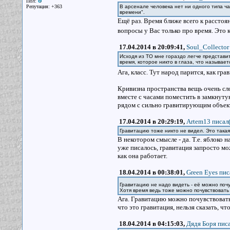
Пол:
Репутация: +363
В арсенале человека нет ни одного типа ч
времени".
Ещё раз. Время ближе всего к расстоя
вопросы у Вас только про время. Это 
17.04.2014 в 20:09:41,
Soul_Collector
Исходя из ТО мне гораздо легче представи
время, которое никто в глаза, что называет
Ага, класс. Тут народ парится, как гр
Кривизна пространства вещь очень сло
вместе с часами поместить в замкнуту
рядом с сильно гравитирующим объект
17.04.2014 в 20:29:19,
Artem13 писал(
Гравитацию тоже никто не видел. Это така
В некотором смысле - да. Т.е. яблоко н
уже писалось, гравитация запросто мо
как она работает.
18.04.2014 в 00:38:01,
Green Eyes пис
Гравитацию не надо видеть - её можно поч
Хотя время ведь тоже можно почувствовать
Ага. Гравитацию можно почувствовать.
что это гравитация, нельзя сказать, ч
18.04.2014 в 04:15:03,
Дядя Боря писа