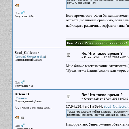
есть. А времени нет.
Пол:
Есть время, есть. Хотя бы как математ
Репутация: +841
отсчёта, но вполне сравнимо, если в 
наблюдать различные эффекты типа "па
Soul_Collector
Re: Что такое время ?
[
]
Сточный Коллектор Душ
«
Ответ #14 от
17.04.2014 в 02:3
Прирожденный Джаец
Мне ближе высказывание Антифонта (V
"Время есть [наша] мысль или мера, а
Пол:
Репутация: +18
Artem13
Re: Что такое время ?
[
]
13-й воин
«
Ответ #15 от
17.04.2014 в 03:2
Прирожденный Джаец
17.04.2014 в 01:36:44,
Soul_Collector 
Ап, и черти у ног моих сели...
Тогда предлагаю пойти дальше - выстрели
время на них остановится. Значит ли это, 
Некорректно. Уничтожение объекта не
Пол:
Репутация: +441