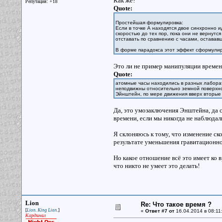
Как же?
Репутация: +18
Quote:
Простейшая формулировка:
Если в точке А находятся двое синхронно 
скоростью до тех пор, пока они не вернутся 
отставать по сравнению с часами, остав
В форме парадокса этот эффект сформулир
Это ли не пример манипуляции време
Quote:
атомные часы находились в разных лабора
неподвижны относительно земной поверхнос
Эйнштейн, по мере движения вверх вторые 
Да, это умозаключения Энштейна, да 
времени, если мы никогда не наблюдал
Я склоняюсь к тому, что изменение ск
результате уменьшения гравитационн
Но какое отношение всё это имеет ко 
что никто не умеет это делать!
Lion
Re: Что такое время ?
[
]
Lion. King Lion.
«
Ответ #7 от
16.04.2014 в 08:11
Кардинал