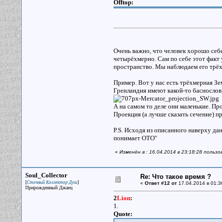
Offtop:
Очень важно, что человек хорошо себе
четырёхмерно. Сам по себе этот факт
пространство. Мы наблюдаем его трёх
Пример. Вот у нас есть трёхмерная З
Гренландия имеют какой-то баснословн
А на самом то деле они маленькие. Про
Проекция (а лучше сказать сечение) п
P.S. Исходя из описанного наверху дан
понимает ОТО"
«
Изменён в : 16.04.2014 в 23:18:28 пользо
Soul_Collector
Re: Что такое время ?
[
]
Сточный Коллектор Душ
«
Ответ #12 от
17.04.2014 в 01:3
Прирожденный Джаец
2
Lion
:
1.
Quote: