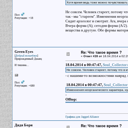
Хотя время ведь тоже можно почувствовать
Не совсем. Человек стареет, потому чт
Пол:
так - мы "стареем". Изменнения неорга
Репутация: +18
Сидит археолог и смотрит. Ага, вчера 
Вчера форма (А); сегодня форма (A/2)
вещества в другую. Обе формы матери
Green Eyes
Re: Что такое время ?
[
]
Добрый волшебник
«
Ответ #28 от
18.04.2014 в 02:2
Прирожденный Джаец
18.04.2014 в 00:47:47,
Soul_Collector 
И тишина...
Не совсем. Человек стареет, потому что в 
- с нашими-то возможностями навряд 
Пол:
18.04.2014 в 00:47:47,
Soul_Collector
Репутация: +680
Изменнения неорганического характера, ну
-
Offtop:
Графика для Jagged Alliance
Дядя Боря
Re: Что такое время ?