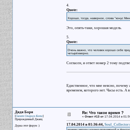
4.
Quote:
Хорошо, тогда, наверное, слова "конус Минко
Это, опять-таки, хорошая модель.
5.
Quote:
Очень важно, что человек хорошо себе пре
четырёхмерно.
Согласен, и ответ номер 2 тому подт
Едиственное, что мне неясно, почему
временем, которого нет. Часы есть. А в
Дядя Боря
Re: Что такое время ?
[
]
Скелет Старого Кота
«
Ответ #13 от
17.04.2014 в 01:5
Прирожденный Джаец
17.04.2014 в 01:36:44,
Soul_Collector 
Дурка этот форум :)
почему авторы научно-популярной и фанта