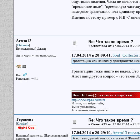
ощутимые явления. Часы не являются 
"временное поле", "временную частицу
измеряют гравитацию или кривизну прос
Именно поэтому пример с РПГ-7 явля
Artem13
Re: Что такое время ?
[
]
13-й воин
«
Ответ #24 от
17.04.2014 в 20:2
Прирожденный Джаец
17.04.2014 в 20:09:41,
Soul_Collector 
Ап, и черти у ног моих сели...
гравитацию или кривизну пространства неже
Гравитацию тоже никто не видел. Это 
Пол:
А вот вам другой вопрос - что такой Ж
Репутация: +441
http://www.aap13.narod.ru
И пули, что найдет тебя,
Ты не услышишь,
А остальные мимо пролетят
Терапевт
Re: Что такое время ?
[
]
Кулибин
«
Ответ #25 от
17.04.2014 в 23:3
17.04.2014 в 20:29:19,
Artem13 писал(
Народный целитель. Шарлатан высшей
А вот вам другой вопрос - что такой Жизнь?
категории.