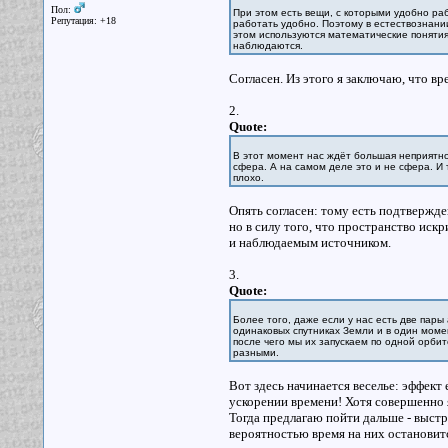
Пол:
При этом есть вещи, с которыми удобно ра
Репутация: +18
работать удобно. Поэтому в естествознани
этом используются математические понятия
наблюдаются.
Согласен. Из этого я заключаю, что в
2.
Quote:
В этот момент нас ждёт большая неприятнос
сфера. А на самом деле это и не сфера. И 
плохо.
Опять согласен: тому есть подтвержде
но в силу того, что пространство иск
и наблюдаемым источником.
3.
Quote:
Более того, даже если у нас есть две пар
одинаковых спутниках Земли и в один момен
после чего мы их запускаем по одной орбит
разными.
Вот здесь начинается веселье: эффект 
ускорении времени! Хотя совершенно я
Тогда предлагаю пойти дальше - выст
вероятностью время на них остановитс