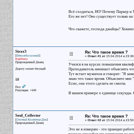
Всё сходиться, НО! Почему Паркер и 
Его же нет! Оно существует только на
Что скажете, господа джайцы? Хокин
Strax5
Re: Что такое время ?
[
]
Пятижды пуганый
«
Ответ #1 от
15.04.2014 в 23:38
Кардинал
Прирожденный Джаец
Учился я на курсах повышения квали
Преподаватель начинает объяснять что-
Дорогу осилит бегущий
Тут встает мужичок и говорит: "Я заме
знаю что такое время. Объясните мне."
Есно, она этого сделать не смогла.
Пол:
Репутация: +649
В вашем примере о единице секунды. О
Soul_Collector
Re: Что такое время ?
[
]
Сточный Коллектор Душ
«
Ответ #2 от
15.04.2014 в 23:50
Прирожденный Джаец
Это не я измеряю - это принцип работ
точных способов его измерения не знаю