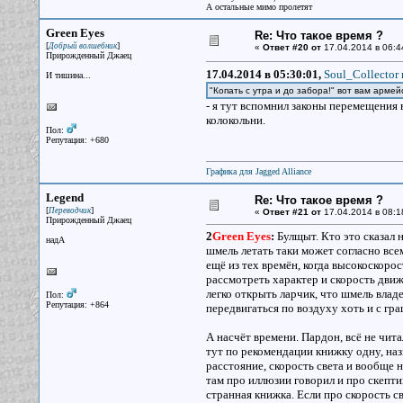
А остальные мимо пролетят
Green Eyes
Re: Что такое время ?
[
]
Добрый волшебник
«
Ответ #20 от
17.04.2014 в 06:4
Прирожденный Джаец
17.04.2014 в 05:30:01,
Soul_Collector 
И тишина...
"Копать с утра и до забора!" вот вам арм
- я тут вспомнил законы перемещения 
колокольни.
Пол:
Репутация: +680
Графика для Jagged Alliance
Legend
Re: Что такое время ?
[
]
Переводчик
«
Ответ #21 от
17.04.2014 в 08:1
Прирожденный Джаец
2
Green Eyes
:
Булщыт. Кто это сказал 
надА
шмель летать таки может согласно все
ещё из тех времён, когда высокоскор
рассмотреть характер и скорость дви
легко открыть ларчик, что шмель влад
Пол:
Репутация: +864
передвигаться по воздуху хоть и с гра
А насчёт времени. Пардон, всё не чита
тут по рекомендации книжку одну, назы
расстояние, скорость света и вообще на
там про иллюзии говорил и про скепти
странная книжка. Если про скорость с