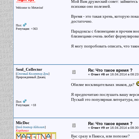
Мой Вам дружеский совет: займитесь 
психики оно полезней.
Welcome to Metavira!
Время - это такая хрень, которую пок
достаточно.
Пол:
Репутация: +363
Парадоксы с близнецами и прочим воо
близнецами очень любят формулировать
Я могу попробовать описать, что такое
Soul_Collector
Re: Что такое время ?
[
]
Сточный Коллектор Душ
«
Ответ #8 от
16.04.2014 в 08:23
Прирожденный Джаец
Обилие восклицательнах знаков, да?
Я предпочитаю послушать вашу верси
Пускай это популярная литература, но
Пол:
Репутация: +18
MicDoc
Re: Что такое время ?
[
]
Злой доктор Айболит
«
Ответ #9 от
16.04.2014 в 08:30
Кардинал
Вас сразу в Пакоса, или попозже?