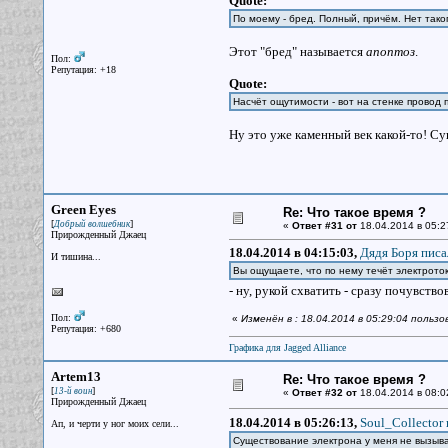
Quote:
По моему - бред. Полный, причём. Нет тако
Этот "бред" называется
апоптоз
.
Пол:
Репутация: +18
Quote:
Насчёт ощутимости - вот на стенке провод 
Ну это уже каменный век какой-то! Су
Green Eyes
Re: Что такое время ?
[
]
Добрый волшебник
«
Ответ #31 от
18.04.2014 в 05:2
Прирожденный Джаец
18.04.2014 в 04:15:03,
Дядя Боря писа
И тишина...
Вы ощущаете, что по нему течёт электрото
- ну, рукой схватить - сразу почувств
Пол:
«
Изменён в : 18.04.2014 в 05:29:04 польз
Репутация: +680
Графика для Jagged Alliance
Artem13
Re: Что такое время ?
[
]
13-й воин
«
Ответ #32 от
18.04.2014 в 08:0
Прирожденный Джаец
18.04.2014 в 05:26:13,
Soul_Collector 
Ап, и черти у ног моих сели...
Существование электрона у меня не вызыв