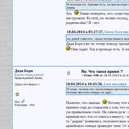
И получается - буковки есть, на винчестере 
хммм.
Ага.
Тяжко поверить, что существуе
инструмент. Кстати, по логике господ
радиоволны? Я - нет.
18.04.2014 в 05:27:37,
Green Eyes пис
ну, рукой схватить - сразу почувствовать м
Дядя Боря уже по этому поводу прошё
Они сидят. Ток в проводе есть. А 
Дядя Боря
Re: Что такое время ?
[
]
Скелет Старого Кота
«
Ответ #36 от
18.04.2014 в 11:4
Прирожденный Джаец
18.04.2014 в 10:43:56,
Lion писал(a)
:
Дурка этот форум :)
Я знаю, почему нет аннигиляции протонов и
почему протоны никуда не идут...
Пол:
Понятно, что знаешь.
Потому что их
Репутация: +841
принято ещё до открытия о том, что о
уж привычным стало. На самом деле - н
приняли вот, что от плюса к минусу - 
то "дырки" появились, положительно з
армейского юмора приводят типа "от з