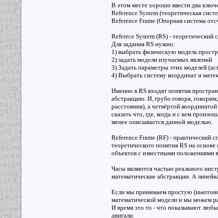
В этом месте хорошо ввести два ключ
Reference System (теоретическая систе
Reference Frame (Опорная система отс
Referece System (RS) - теоретический
Для задания RS нужно:
1) выбрать физическую модель простр
2) задать модели изучаемых явлений
3) Задать параметры этих моделей (а
4) Выбрать систему координат и мате
Именно в RS входят понятия простран
абстракцию. И, грубо говоря, говори
расстояния), а четвёртой координатой
сказать что, где, когда и с кем произо
менее описывается данной моделью.
Reference Frame (RF) - практический 
теоретического понятия RS на основе
объектов с известными положениями в
Часы являются частью реального инстр
математические абстракции. А линейка
Если мы принимаем простую (ньютоно
математической модели и мы можем ра
И время это то - что показывают люб
двигали.