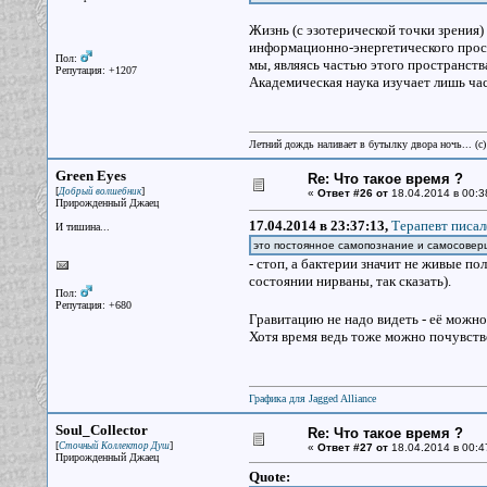
Жизнь (с эзотерической точки зрения
информационно-энергетического простр
Пол:
мы, являясь частью этого пространст
Репутация: +1207
Академическая наука изучает лишь час
Летний дождь наливает в бутылку двора ночь... (с
Green Eyes
Re: Что такое время ?
[
]
Добрый волшебник
«
Ответ #26 от
18.04.2014 в 00:3
Прирожденный Джаец
17.04.2014 в 23:37:13,
Терапевт писал
И тишина...
это постоянное самопознание и самосовер
- стоп, а бактерии значит не живые п
состоянии нирваны, так сказать).
Пол:
Репутация: +680
Гравитацию не надо видеть - её можно
Хотя время ведь тоже можно почувство
Графика для Jagged Alliance
Soul_Collector
Re: Что такое время ?
[
]
Сточный Коллектор Душ
«
Ответ #27 от
18.04.2014 в 00:4
Прирожденный Джаец
Quote: