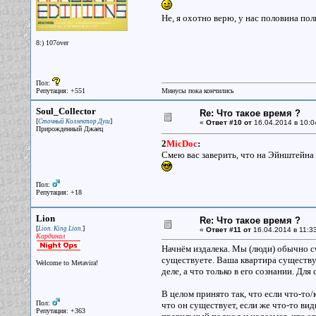
Не, я охотно верю, у нас половина по
8:) 107over
Пол:
Репутация: +551
Минусы пока кончились
Soul_Collector
Re: Что такое время ?
[
]
Сточный Коллектор Душ
«
Ответ #10 от
16.04.2014 в 10:0
Прирожденный Джаец
2
MicDoc
:
Смею вас заверить, что на Эйнштейна
Пол:
Репутация: +18
Lion
Re: Что такое время ?
[
]
Lion. King Lion.
«
Ответ #11 от
16.04.2014 в 11:33
Кардинал
Начнём издалека. Мы (люди) обычно сч
существуете. Ваша квартира существует
Welcome to Metavira!
деле, а что только в его сознании. Дл
В целом принято так, что если что-то
Пол:
что он существует, если же что-то вид
Репутация: +363