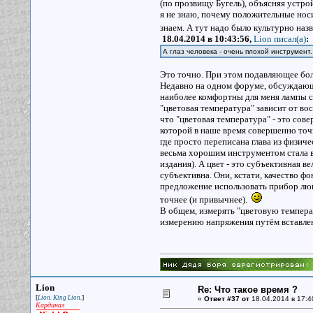
(по прозвищу Бугель), объясняя устрой
я не знаю, почему положительные носи
знаем. А тут надо было культурно назв
18.04.2014 в 10:43:56,
Lion писал(a)
:
А глаз человека - очень плохой инструмент.
Это точно. При этом подавляющее бол
Недавно на одном форуме, обсуждающе
наиболее комфортны для меня лампы с
"цветовая температура" зависит от вос
что "цветовая температура" - это сов
которой в наше время совершенно точн
где просто переписана глава из физиче
весьма хорошим инструментом стала в
издания). А цвет - это субъективная в
субъективна. Они, кстати, качество фо
предложение использовать прибор люкс
точнее (и привычнее).
В общем, измерять "цветовую температ
измерению напряжения путём вставлени
Lion
Re: Что такое время ?
[
]
Lion. King Lion.
«
Ответ #37 от
18.04.2014 в 17:4
Кардинал