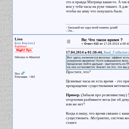
это и правда Матрица какая-то. А так в
вон у тебя часы на руке тикают. А для
чтобы на зиму что покушать было.
- Удельный вес ядра твоей планеты думай!
- Эээ...
Lion
Re: Что такое время ?
[
]
Lion. King Lion.
«
Ответ #22 от
17.04.2014 в 08:4
Кардинал
17.04.2014 в 01:36:44,
Soul_Collector 
Welcome to Metavira!
Вот здесь начинается веселье: эффект есть
ускорении времени! Хотя совершенно ясно, 
предлагаю пойти дальше - выстрелить из 
на них остановится. Значит ли это, что мы
Простите, что?
Пол:
Репутация: +363
Цезиевые часы не есть время - это пр
прекращение существования метемати
Пример.
(Забыли про релятивистику) У
огорчения разбиваете весы (не об де
или же нет?
Когда я пишу, что время связано с как
существовать. Абстрактно, система ко
станет.