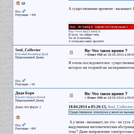
А существование времени - вызывает.
Пол:
Репутация: +441
http://www.aap13.narod.ru
И пули, что найдет тебя,
Ты не услышишь,
А остальные мимо пролетят
Soul_Collector
Re: Что такое время ?
[
]
Сточный Коллектор Душ
«
Ответ #33 от
18.04.2014 в 09:0
Прирожденный Джаец
Я очень последователен: существовани
которое ни теорией ни экспериментом 
Пол:
Репутация: +18
Дядя Боря
Re: Что такое время ?
[
]
Скелет Старого Кота
«
Ответ #34 от
18.04.2014 в 09:0
Прирожденный Джаец
18.04.2014 в 05:26:13,
Soul_Collector 
Дурка этот форум :)
Существование электрона у меня не вызы
А у меня - вызывает, но это - не суть.
Пол:
выдуманная математическая абстракция
Репутация: +841
току? Даже направление электротока п