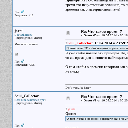
Примеры из ТО с близнецами и ракетам
время это искуственная величина, то 
времени как о материальном теле!
Пол:
Репутация: +18
jarni
Re: Что такое время ?
[
]
Гарный хлопец
«
Ответ #5 от
16.04.2014 в 00:16
Прирожденный Джаец
2
Soul_Collector
:
15.04.2014 в 23:59:
Мне нечего сказать.
Примеры из ТО с близнецами и ракетами м
Я уже слабо помню эти примеры. Но, е
то же время для внешнего наблюдателя
Пол:
Репутация: +306
О том чтобы о времени говорили как о
не слежу.
Don't worry, be happy.
Soul_Collector
Re: Что такое время ?
[
]
Сточный Коллектор Душ
«
Ответ #6 от
16.04.2014 в 06:20
Прирожденный Джаец
2
jarni
:
Quote:
О том чтобы о времени говорили как о чём
Пол: