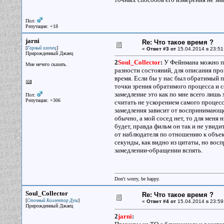
Пол:
Репутация: +18
jarni
Re: Что такое время ?
[
]
Гарный хлопец
«
Ответ #3 от
15.04.2014 в 23:51
Прирожденный Джаец
2
Soul_Collector
:
У Фейнмана можно про
Мне нечего сказать.
разности состояний, для описания про
время. Если бы у нас был обратимый про
точки зрения обратимого процесса и с
замедление это как по мне всего лишь 
Пол:
Репутация: +306
считать не ускорением самого процесс
замедления зависит от воспринимающег
обычно, а мой сосед нет, то для меня 
будет, правда фильм он так и не увиди
от наблюдателя по отношению к объект
секунды, как видно из цитаты, но вос
замедлении-обращении вспять.
Don't worry, be happy.
Soul_Collector
Re: Что такое время ?
[
]
Сточный Коллектор Душ
«
Ответ #4 от
15.04.2014 в 23:59
Прирожденный Джаец
2
jarni
: