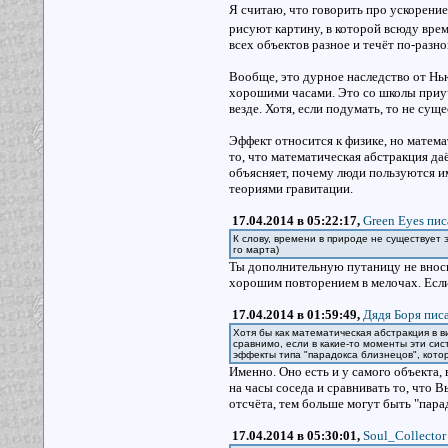
Я считаю, что говорить про ускорение
рисуют картину, в которой всюду врем
всех объектов разное и течёт по-разн
Вообще, это дурное наследство от Нью
хорошими часами. Это со школы приуча
везде. Хотя, если подумать, то не сущ
Эффект относится к физике, но матема
то, что математическая абстракция да
объясняет, почему люди пользуются и
теориями гравитации.
17.04.2014 в 05:22:17,
Green Eyes пис
К слову, времени в природе не существует э
го марта)
Ты дополнительную путаницу не вноси
хорошим повторением в мелочах. Если 
17.04.2014 в 01:59:49,
Дядя Боря писа
Хотя бы как математическая абстракция в в
сравнимо, если в какие-то моменты эти си
эффекты типа "парадокса близнецов", котор
Именно. Оно есть и у самого объекта, 
на часы соседа и сравнивать то, что В
отсчёта, тем больше могут быть "пара
17.04.2014 в 05:30:01,
Soul_Collector