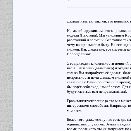
Дальше излагаю так, как это понимаю я
Но мы обнаруживаем, что мир сложнее
модели (Ньютона). Мы усложняем RS д
расстояний и времени. Всё точно так 
чему вы привыкли в быту. Но есть од
сложен. Как следствие, все системы к
Вообще никак.
Это приводит к локальности понятий р
часы + лазерный дальномер) и будите н
только Вы попробуете её сделать боле
неприятности из-за слишком сложной м
связанное с Вами (собственное время), 
бы ведёт себя сходным образом. Для с
будут казаться вам неправильными).
Гравитация/ускорение (а это мы можем
интересными способами. Например, н
в центре.
Более того, даже если у нас есть дв
одинаковых спутниках Земли и в один 
время, после чего мы их запускаем по