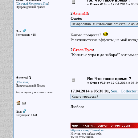
Re: Что такое время ?
[
]
Сточный Коллектор Душ
«
Ответ #18 от
17.04.2014 в 05:3
Прирожденный Джаец
2
Artem13
:
Quote:
Некорректно. Уничтожение объекта не озн
Пол:
Какого процесса?
Репутация: +18
Релятивистские эффекты, на мой взгля
2
Green Eyes
:
"Копать с утра и до забора!" вот вам
Artem13
Re: Что такое время ?
[
]
13-й воин
«
Ответ #19 от
17.04.2014 в 06:3
Прирожденный Джаец
17.04.2014 в 05:30:01,
Soul_Collector 
Ап, и черти у ног моих сели...
Какого процесса?
Любого.
Пол:
Репутация: +441
http://www.aap13.narod.ru
И пули, что найдет тебя,
Ты не услышишь,