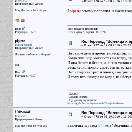
[
]
ДжАдай
«
Ответ #76 от
19.08.2016 в 13:58:
Прирожденный Джаец
May the Force be with you
2
pipetz
:
ссылку поправил. А насчет кар
Пол:
Мои текущие переводы:
Репутация: +567
Страж
арка 7, версия 30.07.26
pipetz
Re: Перевод "Волчица и п
[
]
пипец всему!
«
Ответ #77 от
19.08.2016 в 20:43:
Прирожденный Джаец
На самом деле я прочитал несколько с
Я очень люблю этот Форум!
Когда пшеница колышется на ветру, эт
И она бежит и бежит, и на это можно 
Бесконечно можно смотреть на то, как 
Вот автор смотрит и пишет, смотрит и
Пол:
Репутация: +307
И тому кто никогда не видел, как бег
- Джаец?
- Джаиц, джаиц.
- Ну, джаец, ну погоди!
https://github.com/egorovav/Ja2Project/releases
Ushwood
Re: Перевод "Волчица и п
[
]
ДжАдай
«
Ответ #78 от
01.10.2016 в 13:50:
Прирожденный Джаец
Закончил перевод
17 тома
"Волчицы и п
May the Force be with you