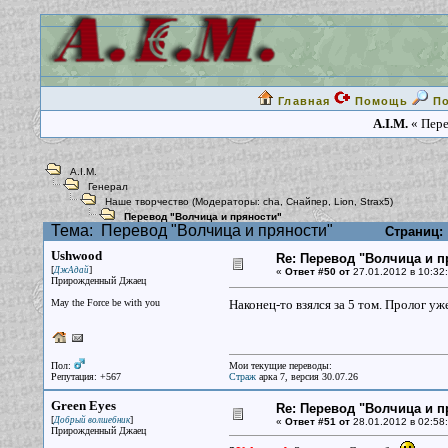
Главная
Помощь
П
A.I.M.
« Пере
A.I.M.
Генерал
Наше творчество
(Модераторы:
cha
,
Снайпер
,
Lion
,
Strax5
)
Перевод "Волчица и пряности"
Тема:
Перевод "Волчица и пряности"
Страниц:
Ushwood
Re: Перевод "Волчица и п
[
]
ДжАдай
«
Ответ #50 от
27.01.2012 в 10:32:
Прирожденный Джаец
May the Force be with you
Наконец-то взялся за 5 том. Пролог у
Пол:
Мои текущие переводы:
Репутация: +567
Страж
арка 7, версия 30.07.26
Green Eyes
Re: Перевод "Волчица и п
[
]
Добрый волшебник
«
Ответ #51 от
28.01.2012 в 02:58:
Прирожденный Джаец