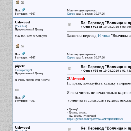
Пол:
Мои текущие переводы:
Репутация: +567
Страж
арка 7, версия 30.07.26
Ushwood
Re: Перевод "Волчица и п
[
]
ДжАдай
«
Ответ #74 от
19.08.2016 в 00:36:
Прирожденный Джаец
Закончил перевод
16 тома
"Волчицы и 
May the Force be with you
Пол:
Мои текущие переводы:
Репутация: +567
Страж
арка 7, версия 30.07.26
pipetz
Re: Перевод "Волчица и п
[
]
пипец всему!
«
Ответ #75 от
19.08.2016 в 01:43:
Прирожденный Джаец
2
Ushwood
:
Я очень люблю этот Форум!
Поправь, пожалуйста, ссылку в первом 
Я пока читать не начал, только карти
Пол:
Репутация: +307
«
Изменён в : 19.08.2016 в 01:45:32 пользо
- Джаец?
- Джаиц, джаиц.
- Ну, джаец, ну погоди!
https://github.com/egorovav/Ja2Project/releases
Ushwood
Re: Перевод "Волчица и п