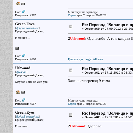
Пол:
Мои текущие переводы:
Репутация: +567
Страж
арка 7, версия 30.07.26
Green Eyes
Re: Перевод "Волчица и п
[
]
Добрый волшебник
«
Ответ #60 от
27.09.2012 в 23:20:
Прирожденный Джаец
И тишина...
2
Ushwood
:
О, спасибо. А то я как раз
Пол:
Репутация: +680
Графика для Jagged Alliance
Ushwood
Re: Перевод "Волчица и п
[
]
ДжАдай
«
Ответ #61 от
17.11.2012 в 08:33:
Прирожденный Джаец
Закончил перевод 9 тома.
May the Force be with you
Пол:
Мои текущие переводы:
Репутация: +567
Страж
арка 7, версия 30.07.26
Green Eyes
Re: Перевод "Волчица и п
[
]
Добрый волшебник
«
Ответ #62 от
19.11.2012 в 04:52:
Прирожденный Джаец
2
Ushwood
:
Здорово.
И тишина...