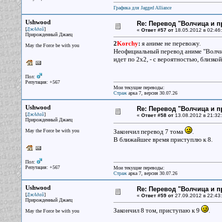
Графика для Jagged Alliance
Ushwood
Re: Перевод "Волчица и п
[
]
ДжАдай
«
Ответ #57 от
18.05.2012 в 02:46:
Прирожденный Джаец
2
Korchy
:
я аниме не перевожу.
May the Force be with you
Неофициальный перевод аниме "Волчиц
идет по 2х2, - с вероятностью, близко
Пол:
Репутация: +567
Мои текущие переводы:
Страж
арка 7, версия 30.07.26
Ushwood
Re: Перевод "Волчица и п
[
]
ДжАдай
«
Ответ #58 от
13.08.2012 в 21:32:
Прирожденный Джаец
May the Force be with you
Закончил перевод 7 тома
.
В ближайшее время приступлю к 8.
Пол:
Репутация: +567
Мои текущие переводы:
Страж
арка 7, версия 30.07.26
Ushwood
Re: Перевод "Волчица и п
[
]
ДжАдай
«
Ответ #59 от
27.09.2012 в 22:43:
Прирожденный Джаец
Закончил 8 том, приступаю к 9
.
May the Force be with you