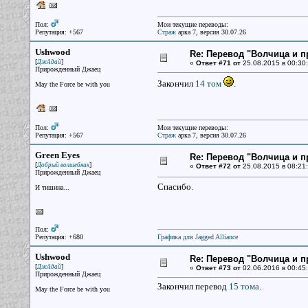
Пол:
Мои текущие переводы:
Репутация: +567
Страж
арка 7, версия 30.07.26
Ushwood
Re: Перевод "Волчица и п
[
]
ДжАдай
«
Ответ #71 от
25.08.2015 в 00:30:
Прирожденный Джаец
Закончил
14 том
.
May the Force be with you
Пол:
Мои текущие переводы:
Репутация: +567
Страж
арка 7, версия 30.07.26
Green Eyes
Re: Перевод "Волчица и п
[
]
Добрый волшебник
«
Ответ #72 от
25.08.2015 в 08:21:
Прирожденный Джаец
Спасибо.
И тишина...
Пол:
Репутация: +680
Графика для Jagged Alliance
Ushwood
Re: Перевод "Волчица и п
[
]
ДжАдай
«
Ответ #73 от
02.06.2016 в 00:45:
Прирожденный Джаец
Закончил перевод
15 тома
.
May the Force be with you