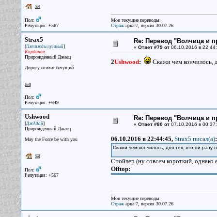
Пол:
Мои текущие переводы:
Репутация: +567
Страж
арка 7, версия 30.07.26
Strax5
Re: Перевод "Волчица и п
[
]
Пятижды пуганый
«
Ответ #79 от
06.10.2016 в 22:44:
Кардинал
Прирожденный Джаец
2
Ushwood
:
Скажи чем кончилось, дл
Дорогу осилит бегущий
Пол:
Репутация: +649
Ushwood
Re: Перевод "Волчица и п
[
]
ДжАдай
«
Ответ #80 от
07.10.2016 в 00:37:
Прирожденный Джаец
06.10.2016 в 22:44:45,
Strax5 писал(a)
:
May the Force be with you
Скажи чем кончилось, для тех, кто ни разу н
Спойлер (ну совсем короткий, однако 
Offtop:
Пол:
Репутация: +567
Мои текущие переводы:
Страж
арка 7, версия 30.07.26