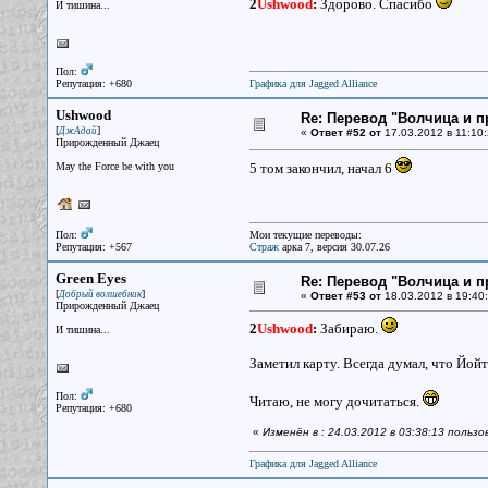
2
Ushwood
:
Здорово. Спасибо
И тишина...
Пол:
Репутация: +680
Графика для Jagged Alliance
Ushwood
Re: Перевод "Волчица и п
[
]
ДжАдай
«
Ответ #52 от
17.03.2012 в 11:10:
Прирожденный Джаец
May the Force be with you
5 том закончил, начал 6
Пол:
Мои текущие переводы:
Репутация: +567
Страж
арка 7, версия 30.07.26
Green Eyes
Re: Перевод "Волчица и п
[
]
Добрый волшебник
«
Ответ #53 от
18.03.2012 в 19:40:
Прирожденный Джаец
2
Ushwood
:
Забираю.
И тишина...
Заметил карту. Всегда думал, что Йойт
Пол:
Читаю, не могу дочитаться.
Репутация: +680
«
Изменён в : 24.03.2012 в 03:38:13 польз
Графика для Jagged Alliance