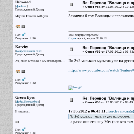
Ushwood
Re: Перевод "Волчица и п
[
]
ДжАдай
«
Ответ #54 от
21.04.2012 в 10:12:
Прирожденный Джаец
Закончил 6 том Волчицы и переключилс
May the Force be with you
Пол:
Мои текущие переводы:
Репутация: +567
Страж
арка 7, версия 30.07.26
Korchy
Re: Перевод "Волчица и п
[
]
Непреодолимая сила
«
Ответ #55 от
17.05.2012 в 06:43:
Прирожденный Джаец
По 2ч2 мелькает мультик уже на русск
Ах, было б только с кем поговорить ...
http://www.youtube.com/watch?feat
Пол:
Репутация: +664
Green Eyes
Re: Перевод "Волчица и п
[
]
Добрый волшебник
«
Ответ #56 от
17.05.2012 в 06:49:
Прирожденный Джаец
17.05.2012 в 06:43:11,
Korchy писал(a)
И тишина...
По 2ч2 мелькает мультик уже на русском.
- а разве они его не у Mtv (или кто-т
Пол:
Репутация: +680