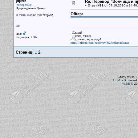
pipetz
Re: Перевод "Волчица и п
[
]
пипец всему!
«
Ответ #81 от
07.10.2016 в 14:40:
Прирожденный Джаец
Offtop:
Я очень люблю этот Форум!
- Джаец?
Пол:
- Джаиц, джаиц.
Репутация: +307
- Ну, джаец, ну погоди!
https://github.com/egorovav/Ja2Project/releases
Страниц:
1
2
Статистика. 
A.I.M.
»
Powered 
YaBB
© 200