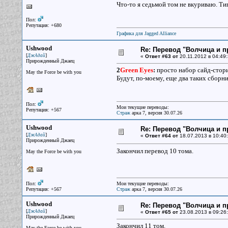
Что-то я седьмой том не вкуриваю. Ти
Пол:
Репутация: +680
Графика для Jagged Alliance
Ushwood
Re: Перевод "Волчица и п
[
]
ДжАдай
«
Ответ #63 от
20.11.2012 в 04:49:
Прирожденный Джаец
2
Green Eyes
:
просто набор сайд-стори
May the Force be with you
Будут, по-моему, еще два таких сборни
Пол:
Мои текущие переводы:
Репутация: +567
Страж
арка 7, версия 30.07.26
Ushwood
Re: Перевод "Волчица и п
[
]
ДжАдай
«
Ответ #64 от
18.07.2013 в 10:40:
Прирожденный Джаец
Закончил перевод 10 тома.
May the Force be with you
Пол:
Мои текущие переводы:
Репутация: +567
Страж
арка 7, версия 30.07.26
Ushwood
Re: Перевод "Волчица и п
[
]
ДжАдай
«
Ответ #65 от
23.08.2013 в 09:26:
Прирожденный Джаец
Закончил 11 том.
May the Force be with you