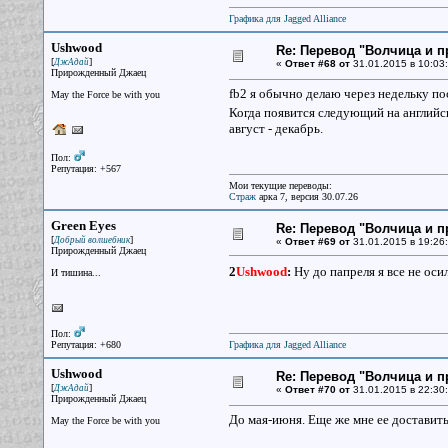
Графика для Jagged Alliance
Ushwood
Re: Перевод "Волчица и п
[
]
ДжАдай
«
Ответ #68 от
31.01.2015 в 10:03:
Прирожденный Джаец
fb2 я обычно делаю через недельку по
May the Force be with you
Когда появится следующий на английс
август - декабрь.
Пол:
Репутация: +567
Мои текущие переводы:
Страж
арка 7, версия 30.07.26
Green Eyes
Re: Перевод "Волчица и п
[
]
Добрый волшебник
«
Ответ #69 от
31.01.2015 в 19:26:
Прирожденный Джаец
2
Ushwood
:
Ну до папреля я все не оси
И тишина...
Пол:
Репутация: +680
Графика для Jagged Alliance
Ushwood
Re: Перевод "Волчица и п
[
]
ДжАдай
«
Ответ #70 от
31.01.2015 в 22:30:
Прирожденный Джаец
До мая-июня. Еще же мне ее доставит
May the Force be with you