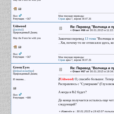
Пол:
Мои текущие переводы:
Репутация: +567
Страж
арка 7, версия 30.07.26
Ushwood
Re: Перевод "Волчица и п
[
]
ДжАдай
«
Ответ #66 от
30.01.2015 в 11:22:
Прирожденный Джаец
May the Force be with you
Закончил перевод
13 тома
"Волчицы и
...Хм, почему-то не отписался здесь, к
Пол:
Репутация: +567
Мои текущие переводы:
Страж
арка 7, версия 30.07.26
Green Eyes
Re: Перевод "Волчица и п
[
]
Добрый волшебник
«
Ответ #67 от
30.01.2015 в 19:34:
Прирожденный Джаец
2
Ushwood
:
О, спасибо большое. Теперь
И тишина...
Расправлюсь с "Сумерками" (Глуховског
А когда в fb2 будет?
Пол:
Репутация: +680
До конца получается осталось еще чет
следующий?
«
Изменён в : 30.01.2015 в 19:42:07 польз