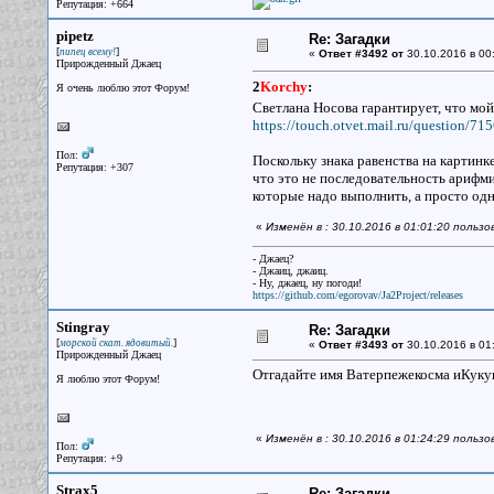
Репутация: +664
pipetz
Re: Загадки
[
]
пипец всему!
«
Ответ #3492 от
30.10.2016 в 00
Прирожденный Джаец
2
Korchy
:
Я очень люблю этот Форум!
Светлана Носова гарантирует, что мо
https://touch.otvet.mail.ru/question/71
Пол:
Поскольку знака равенства на картинке
Репутация: +307
что это не последовательность арифм
которые надо выполнить, а просто одн
«
Изменён в : 30.10.2016 в 01:01:20 пользо
- Джаец?
- Джаиц, джаиц.
- Ну, джаец, ну погоди!
https://github.com/egorovav/Ja2Project/releases
Stingray
Re: Загадки
[
]
морской скат. ядовитый.
«
Ответ #3493 от
30.10.2016 в 01
Прирожденный Джаец
Отгадайте имя Ватерпежекосма иКуку
Я люблю этот Форум!
«
Изменён в : 30.10.2016 в 01:24:29 пользо
Пол:
Репутация: +9
Strax5
Re: Загадки