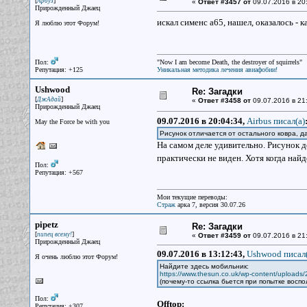
[
]
Арбуз
«
Ответ #3457 от
09.07.2016 в 20
Прирожденный Джаец
искал сименс а65, нашел, оказалось - 
Я люблю этот Форум!
Пол:
"Now I am become Death, the destroyer of squirrels"
Репутация: +125
Уникальная методика лечения авиафобии!
Ushwood
Re: Загадки
[
]
ДжАдай
«
Ответ #3458 от
09.07.2016 в 21
Прирожденный Джаец
09.07.2016 в 20:04:34,
Airbus писал(a)
May the Force be with you
Рисунок отличается от остального ковра, 
На самом деле удивительно. Рисунок д
практически не виден. Хотя когда най
Пол:
Репутация: +567
Мои текущие переводы:
Страж
арка 7, версия 30.07.26
pipetz
Re: Загадки
[
]
пипец всему!
«
Ответ #3459 от
09.07.2016 в 21
Прирожденный Джаец
09.07.2016 в 13:12:43,
Ushwood писал(
Я очень люблю этот Форум!
Найдите здесь мобильник:
https://www.thesun.co.uk/wp-content/uploads/
(почему-то ссылка бьется при попытке восп
Пол:
Offtop:
Репутация: +307