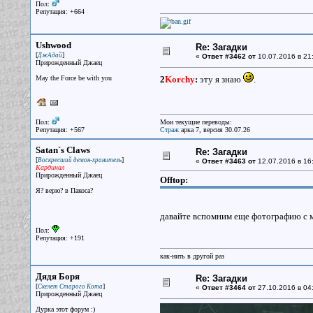
Пол:
Репутация: +664
Ushwood
Re: Загадки
[
]
ДжАдай
«
Ответ #3462 от
10.07.2016 в 21
Прирожденный Джаец
May the Force be with you
2
Korchy
:
эту я знаю
.
Пол:
Мои текущие переводы:
Репутация: +567
Страж
арка 7, версия 30.07.26
Satan`s Claws
Re: Загадки
[
]
Воскресший демон-хранитель
«
Ответ #3463 от
12.07.2016 в 16
Кардинал
Прирожденный Джаец
Offtop:
Я? верю? в Пакоса?
давайте вспомним еще фотографию с м
Пол:
Репутация: +191
как-нить в другой раз
Дядя Боря
Re: Загадки
[
]
Скелет Старого Кота
«
Ответ #3464 от
27.10.2016 в 04
Прирожденный Джаец
Дурка этот форум :)