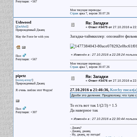
Репутация: +567
Мои текущие переводы:
Страж
арка 7, версия 30.07.26
Ushwood
Re: Загадки
[
]
ДжАдай
«
Ответ #3475 от
27.10.2016 в 22
Прирожденный Джаец
Загадка-таймкиллер: опознайте филь
May the Force be with you
«
Изменён в : 27.10.2016 в 22:28:24 польз
Пол:
Репутация: +567
Мои текущие переводы:
Страж
арка 7, версия 30.07.26
pipetz
Re: Загадки
[
]
пипец всему!
«
Ответ #3476 от
27.10.2016 в 22
Прирожденный Джаец
27.10.2016 в 21:46:36,
Korchy писал(a
Я очень люблю этот Форум!
Дроби это деление. Предположу, что тупо с
То есть вот так 1/(2/3) = 1.5
Пол:
Да наверное так
Репутация: +307
«
Изменён в : 27.10.2016 в 22:30:44 пользо
- Джаец?
- Джаиц, джаиц.
- Ну, джаец, ну погоди!