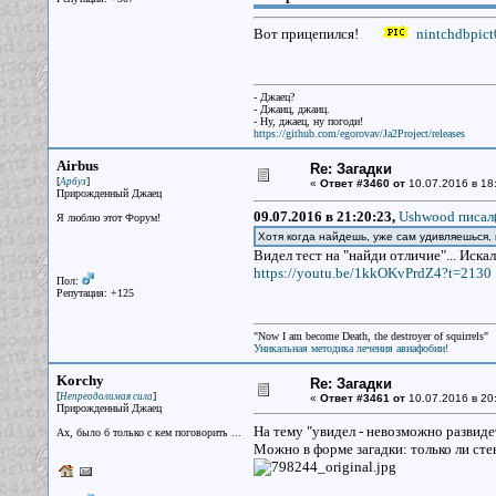
Вот прицепился!
nintchdbpic
- Джаец?
- Джаиц, джаиц.
- Ну, джаец, ну погоди!
https://github.com/egorovav/Ja2Project/releases
Airbus
Re: Загадки
[
]
Арбуз
«
Ответ #3460 от
10.07.2016 в 18
Прирожденный Джаец
09.07.2016 в 21:20:23,
Ushwood писал(
Я люблю этот Форум!
Хотя когда найдешь, уже сам удивляешься, 
Видел тест на "найди отличие"... Искал
https://youtu.be/1kkOKvPrdZ4?t=2130
Пол:
Репутация: +125
"Now I am become Death, the destroyer of squirrels"
Уникальная методика лечения авиафобии!
Korchy
Re: Загадки
[
]
Непреодолимая сила
«
Ответ #3461 от
10.07.2016 в 20
Прирожденный Джаец
На тему "увидел - невозможно развиде
Ах, было б только с кем поговорить ...
Можно в форме загадки: только ли сте