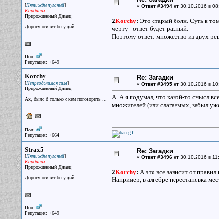
[
]
Пятижды пуганый
«
Ответ #3494 от
30.10.2016 в 08
Кардинал
Прирожденный Джаец
2
Korchy
:
Это старый боян. Суть в том
Дорогу осилит бегущий
черту - ответ будет разный.
Поэтому ответ: множество из двух ре
Пол:
Репутация: +649
Korchy
Re: Загадки
[
]
Непреодолимая сила
«
Ответ #3495 от
30.10.2016 в 10
Прирожденный Джаец
А. А я подумал, что какой-то смысл вс
Ах, было б только с кем поговорить ...
множителей (или слагаемых, забыл уже
Пол:
Репутация: +664
Strax5
Re: Загадки
[
]
Пятижды пуганый
«
Ответ #3496 от
30.10.2016 в 11:
Кардинал
Прирожденный Джаец
2
Korchy
:
А это все зависит от правил
Дорогу осилит бегущий
Например, в алгебре перестановка мест
Пол:
Репутация: +649