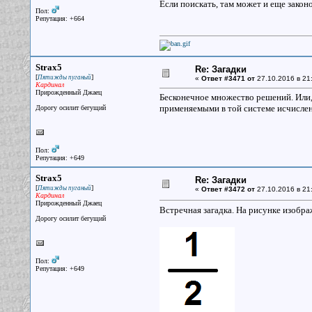
Если поискать, там может и еще зако
Пол:
Репутация: +664
Strax5
Re: Загадки
[
]
Пятижды пуганый
«
Ответ #3471 от
27.10.2016 в 21
Кардинал
Прирожденный Джаец
Бесконечное множество решений. Или,
применяемыми в той системе исчисле
Дорогу осилит бегущий
Пол:
Репутация: +649
Strax5
Re: Загадки
[
]
Пятижды пуганый
«
Ответ #3472 от
27.10.2016 в 21
Кардинал
Прирожденный Джаец
Встречная загадка. На рисунке изображ
Дорогу осилит бегущий
Пол:
Репутация: +649