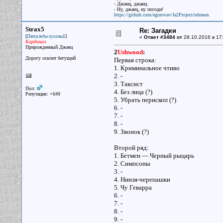
- Джаиц, джаиц.
- Ну, джаец, ну погоди!
https://github.com/egorovav/Ja2Project/releases
Strax5
Re: Загадки
[
]
Пятижды пуганый
«
Ответ #3484 от
28.10.2016 в 17
Кардинал
Прирожденный Джаец
2
Ushwood
:
Дорогу осилит бегущий
Первая строка:
1. Криминальное чтиво
2. -
3. Таксист
Пол:
4. Без лица (?)
Репутация: +649
5. Убрать перископ (?)
6. -
7. -
8. -
9. Звонок (?)
Второй ряд:
1. Бетмен — Черный рыцарь
2. Симпсоны
3. -
4. Нинзя-черепашки
5. Чу Геварра
6. -
7. -
8. -
9. -