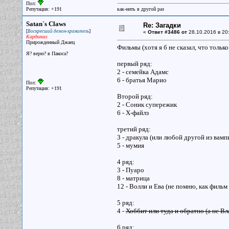
Пол:
Репутация: +191
как-нить в другой раз
Satan`s Claws
Re: Загадки
[
]
Воскресший демон-хранитель
«
Ответ #3486 от
28.10.2016 в 20
Кардинал
Прирожденный Джаец
Фильмы (хотя я б не сказал, что тольк
Я? верю? в Пакоса?
первый ряд:
2 - семейка Адамс
6 - братья Марио
Пол:
Репутация: +191
Второй ряд:
2 - Соник супережик
6 - Х-файлз
третий ряд:
3 - дракула (или любой другой из вамп
5 - мумия
4 ряд:
3 - Пуаро
8 - матрица
12 - Волли и Ева (не помню, как фильм
5 ряд:
4 -
Хоббит или туда и обратно (а не Вл
6 ряд: