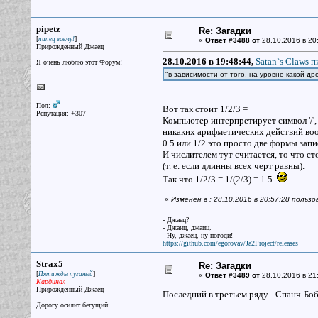
pipetz
Re: Загадки
[
]
пипец всему!
«
Ответ #3488 от
28.10.2016 в 20
Прирожденный Джаец
28.10.2016 в 19:48:44,
Satan`s Claws п
Я очень люблю этот Форум!
"в зависимости от того, на уровне какой д
Пол:
Вот так стоит 1/2/3 =
Репутация: +307
Компьютер интерпретирует символ '/',
никаких арифметических действий воо
0.5 или 1/2 это просто две формы запи
И числителем тут считается, то что с
(т. е. если длинны всех черт равны).
Так что 1/2/3 = 1/(2/3) = 1.5
«
Изменён в : 28.10.2016 в 20:57:28 пользо
- Джаец?
- Джаиц, джаиц.
- Ну, джаец, ну погоди!
https://github.com/egorovav/Ja2Project/releases
Strax5
Re: Загадки
[
]
Пятижды пуганый
«
Ответ #3489 от
28.10.2016 в 21:
Кардинал
Прирожденный Джаец
Последний в третьем ряду - Спанч-Бо
Дорогу осилит бегущий