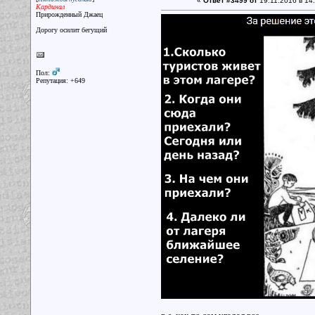
«
Ответ #3499 от
19.11.2016 в 14:
Кардинал
Прирожденный Джаец
Дорогу осилит бегущий
Пол:
Репутация: +649