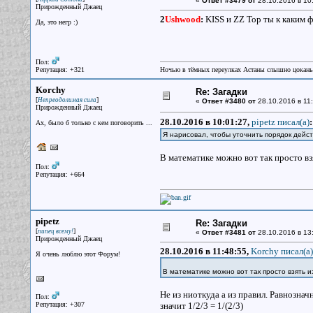
«
Ответ #3479 от
28.10.2016 в 10
Прирожденный Джаец
2
Ushwood
:
KISS и ZZ Top ты к каким 
Да, это негр :)
Пол:
Репутация: +321
Ночью в тёмных переулках Астаны слышно цокань
Korchy
Re: Загадки
[
]
Непреодолимая сила
«
Ответ #3480 от
28.10.2016 в 11:
Прирожденный Джаец
28.10.2016 в 10:01:27,
pipetz писал(a)
:
Ах, было б только с кем поговорить ...
Я нарисовал, чтобы уточнить порядок дейст
В математике можно вот так просто вз
Пол:
Репутация: +664
pipetz
Re: Загадки
[
]
пипец всему!
«
Ответ #3481 от
28.10.2016 в 13
Прирожденный Джаец
28.10.2016 в 11:48:55,
Korchy писал(a)
Я очень люблю этот Форум!
В математике можно вот так просто взять и
Не из ниоткуда а из правил. Равнознач
Пол:
Репутация: +307
значит 1/2/3 = 1/(2/3)