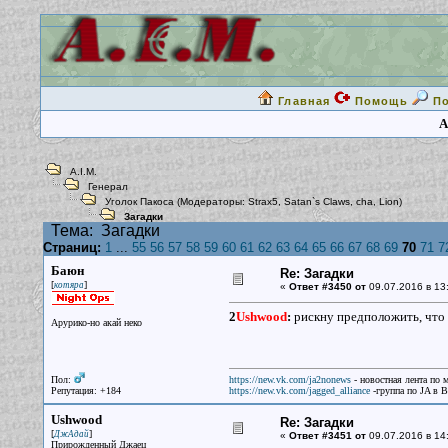
Главная
Помощь
П
A
A.I.M.
Генерал
Уголок Пакоса
(Модераторы:
Strax5
,
Satan`s Claws
,
cha
,
Lion
)
Загадки
Тема:
Загадки
Страниц:
1
...
55
56
57
58
59
60
61
62
63
64
65
66
67
68
69
70
71
7
Баюн
Re: Загадки
[
]
котяра
«
Ответ #3450 от
09.07.2016 в 13
2
Ushwood
:
рискну предположить, что 
Арурико-но акай неко
Пол:
https://new.vk.com/ja2nonews
- новостная лента по 
Репутация: +184
https://new.vk.com/jagged_alliance
-группа по JA в 
Ushwood
Re: Загадки
[
]
ДжАдай
«
Ответ #3451 от
09.07.2016 в 14:
Прирожденный Джаец