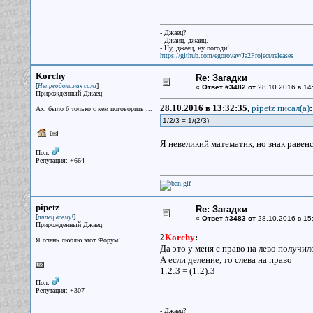
- Джаец?
- Джаиц, джаиц.
- Ну, джаец, ну погоди!
https://github.com/egorovav/Ja2Project/releases
Korchy
Re: Загадки
[
]
Непреодолимая сила
«
Ответ #3482 от
28.10.2016 в 14
Прирожденный Джаец
28.10.2016 в 13:32:35,
pipetz писал(a)
:
Ах, было б только с кем поговорить ...
1/2/3 = 1/(2/3)
Я невеликий математик, но знак равенс
Пол:
Репутация: +664
pipetz
Re: Загадки
[
]
пипец всему!
«
Ответ #3483 от
28.10.2016 в 15
Прирожденный Джаец
2
Korchy
:
Я очень люблю этот Форум!
Да это у меня с право на лево получил
А если деление, то слева на право
1:2:3 = (1:2):3
Пол:
Репутация: +307
- Джаец?