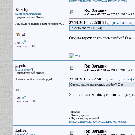
https://github.com/egorovav/Ja2Project/releases
Korchy
Re: Загадки
[
]
Непреодолимая сила
«
Ответ #3477 от
27.10.2016 в 22
Прирожденный Джаец
27.10.2016 в 22:30:27,
pipetz писал(a)
:
Ах, было б только с кем поговорить ...
То есть вот так 1/(2/3)
Откуда вдруг появились скобки? О-о
Пол:
Репутация: +664
pipetz
Re: Загадки
[
]
пипец всему!
«
Ответ #3478 от
28.10.2016 в 10
Прирожденный Джаец
27.10.2016 в 22:50:56,
Korchy писал(a
Я очень люблю этот Форум!
Откуда вдруг появились скобки? О-о
Я нарисовал, чтобы уточнить порядок
Пол:
Репутация: +307
- Джаец?
- Джаиц, джаиц.
- Ну, джаец, ну погоди!
https://github.com/egorovav/Ja2Project/releases
Luficer
Re: Загадки
[
]
Аццкий Сотона