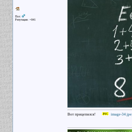
Пол:
Репутация: +841
Вот прицепился!
image-34.jpe