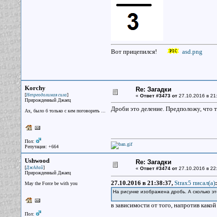
Вот прицепился!
asd.png
Korchy
Re: Загадки
[
]
Непреодолимая сила
«
Ответ #3473 от
27.10.2016 в 21
Прирожденный Джаец
Дроби это деление. Предположу, что т
Ах, было б только с кем поговорить ...
Пол:
Репутация: +664
Ushwood
Re: Загадки
[
]
ДжАдай
«
Ответ #3474 от
27.10.2016 в 22
Прирожденный Джаец
27.10.2016 в 21:38:37,
Strax5 писал(a)
:
May the Force be with you
На рисунке изображена дробь. А сколько эт
в зависимости от того, напротив какой
Пол: