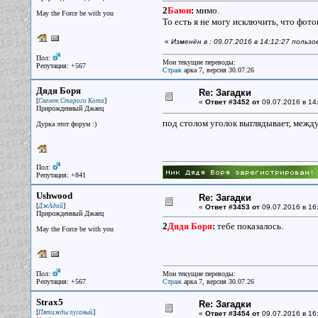
2
Баюн
:
мимо.
May the Force be with you
То есть я не могу исключить, что фот
«
Изменён в : 09.07.2016 в 14:12:27 польз
Пол:
Мои текущие переводы:
Репутация: +567
Страж
арка 7, версия 30.07.26
Дядя Боря
Re: Загадки
[
]
Скелет Старого Кота
«
Ответ #3452 от
09.07.2016 в 14
Прирожденный Джаец
под столом уголок выглядывает, между
Дурка этот форум :)
Пол:
Репутация: +841
Ushwood
Re: Загадки
[
]
ДжАдай
«
Ответ #3453 от
09.07.2016 в 16
Прирожденный Джаец
2
Дядя Боря
:
тебе показалось.
May the Force be with you
Пол:
Мои текущие переводы:
Репутация: +567
Страж
арка 7, версия 30.07.26
Strax5
Re: Загадки
[
]
Пятижды пуганый
«
Ответ #3454 от
09.07.2016 в 16