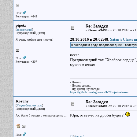
Пол:
Репутация: +649
pipetz
Re: Загадки
[
]
пипец всему!
«
Ответ #3490 от
28.10.2016 в 21
Прирожденный Джаец
28.10.2016 в 20:02:48,
Satan`s Claws п
Я очень люблю этот Форум!
в последнем ряду, предпоследние - телепу
нееее
Пол:
Предпоследний там "Храброе сердце",
Репутация: +307
мужик в очках.
- Джаец?
- Джаиц, джаиц.
- Ну, джаец, ну погоди!
https://github.com/egorovav/Ja2Project/releases
Korchy
Re: Загадки
[
]
Непреодолимая сила
«
Ответ #3491 от
29.10.2016 в 23
Прирожденный Джаец
Юра, ответ-то на дроби будет?
Ах, было б только с кем поговорить ...
Пол: