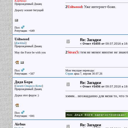
Кардинал
Прирожденный Джаец
2
Ushwood
:
Уже интернет-боян.
Дорогу осилит бегущий
Пол:
Репутация: +649
Ushwood
Re: Загадки
[
]
ДжАдай
«
Ответ #3455 от
09.07.2016 в 16
Прирожденный Джаец
2
Strax5
:
тем не менее многие не знают
May the Force be with you
Пол:
Мои текущие переводы:
Репутация: +567
Страж
арка 7, версия 30.07.26
Дядя Боря
Re: Загадки
[
]
Скелет Старого Кота
«
Ответ #3456 от
09.07.2016 в 19
Прирожденный Джаец
Дурка этот форум :)
хммм... неожиданно для меня то, что 
Пол:
Репутация: +841
Airbus
Re: Загадки