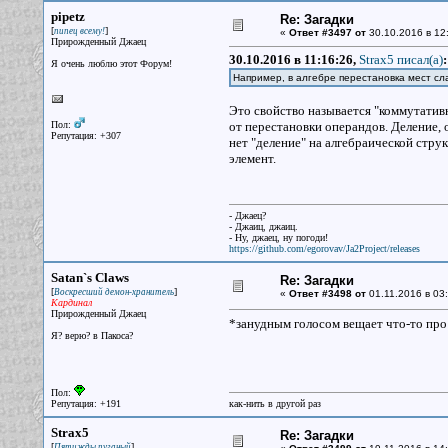
pipetz
Re: Загадки
[
]
пипец всему!
«
Ответ #3497 от
30.10.2016 в 12
Прирожденный Джаец
30.10.2016 в 11:16:26,
Strax5 писал(a)
:
Я очень люблю этот Форум!
Например, в алгебре перестановка мест сл
Это свойство называется "коммутативн
Пол:
от перестановки операндов. Деление, 
Репутация: +307
нет "деление" на алгебраической стр
элемент.
- Джаец?
- Джаиц, джаиц.
- Ну, джаец, ну погоди!
https://github.com/egorovav/Ja2Project/releases
Satan`s Claws
Re: Загадки
[
]
Воскресший демон-хранитель
«
Ответ #3498 от
01.11.2016 в 03:
Кардинал
Прирожденный Джаец
*занудным голосом вещает что-то про 
Я? верю? в Пакоса?
Пол:
Репутация: +191
как-нить в другой раз
Strax5
Re: Загадки
[
]
Пятижды пуганый