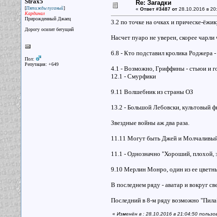
Strax5
Re: Загадки
[
]
Пятижды пуганый
«
Ответ #3487 от
28.10.2016 в 20
Кардинал
Прирожденный Джаец
3.2 по точке на очках и прическе-ёжи
Дорогу осилит бегущий
Насчет пуаро не уверен, скорее чарли
6.8 - Кто подставил кролика Роджера -
Пол:
Репутация: +649
4.1 - Возможно, Гриффины - стьюи и г
12.1 - Смурфики
9.11 Волшебник из страны ОЗ
13.2 - Большой Лебовски, культовый ф
Звездные войны аж два раза.
11.11 Могут быть Джей и Молчаливый
11.1 - Однозначно "Хороший, плохой, 
9.10 Мерлин Монро, один из ее цветн
В последнем ряду - аватар и вокруг све
Последний в 8-м ряду возможно "Пила
«
Изменён в : 28.10.2016 в 21:04:50 пользо