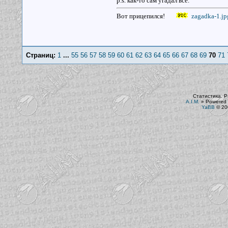
p.s. как-то сам угадал все.
Вот прицепился!
zagadka-1.jp
Страниц:
1
...
55
56
57
58
59
60
61
62
63
64
65
66
67
68
69
70
71
Статистика. Р
A.I.M.
»
Powered 
YaBB
© 200