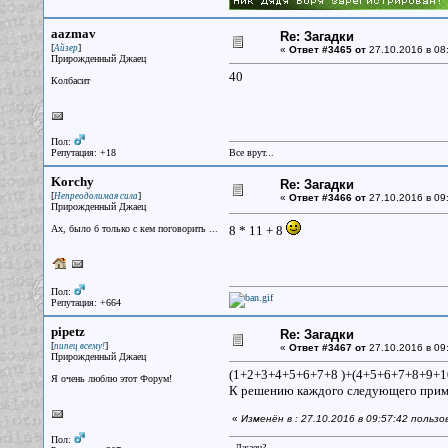
aazmav
Re: Загадки
[
]
Айзер
«
Ответ #3465 от
27.10.2016 в 08
Прирожденный Джаец
40
Колбасит
Пол:
Репутация: +18
Все врут...
Korchy
Re: Загадки
[
]
Непреодолимая сила
«
Ответ #3466 от
27.10.2016 в 09
Прирожденный Джаец
Ах, было б только с кем поговорить ...
8 * 11 + 8
Пол:
Репутация: +664
pipetz
Re: Загадки
[
]
пипец всему!
«
Ответ #3467 от
27.10.2016 в 09
Прирожденный Джаец
(1+2+3+4+5+6+7+8 )+(4+5+6+7+8+9+1
Я очень люблю этот Форум!
К решению каждого следующего приме
«
Изменён в : 27.10.2016 в 09:57:42 пользо
Пол:
- Джаец?