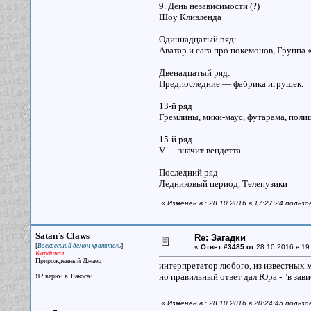
9. День независимости (?)
Шоу Кливленда
Одиннадцатый ряд:
Аватар и сага про покемонов, Группа 
Двенадцатый ряд:
Предпоследние — фабрика игрушек.
13-й ряд
Гремлины, мики-маус, футарама, полиц
15-й ряд
V — значит вендетта
Последний ряд
Ледниковый период, Телепузики
«
Изменён в : 28.10.2016 в 17:27:24 пользо
Satan`s Claws
Re: Загадки
[
]
Воскресший демон-хранитель
«
Ответ #3485 от
28.10.2016 в 19
Кардинал
Прирожденный Джаец
интерпретатор любого, из известных м
но правильный ответ дал Юра - "в зави
Я? верю? в Пакоса?
«
Изменён в : 28.10.2016 в 20:24:45 пользо