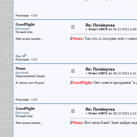
Репутация: +114
GoodNight
Re: Почёмучка
[
]
Злой ночи
«
Ответ #3870 от
28.12.2021 в 09
Полный псих
2
Nemo
:
Так это, к соседям, или с сам
Мне нужно выпить...
Пол:
Репутация: +113
Nemo
Re: Почёмучка
[
]
капитан
«
Ответ #3871 от
28.12.2021 в 11:
Прирожденный Джаец
2
GoodNight
:
Оне сами в праздники "в 
Я люблю этот Форум!
Репутация: +114
GoodNight
Re: Почёмучка
[
]
Злой ночи
«
Ответ #3872 от
28.12.2021 в 12
Полный псих
2
Nemo
:
Вот жеш блин! Знач найди над
Мне нужно выпить...