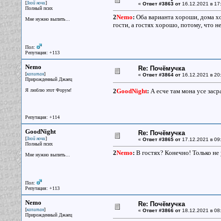
[
]
Злой ночи
«
Ответ #3863 от
16.12.2021 в 17
Полный псих
2
Nemo
:
Оба варианта хороши, дома хо
Мне нужно выпить...
гости, а гостях хорошо, потому, что 
Пол:
Репутация: +113
Nemo
Re: Почёмучка
[
]
капитан
«
Ответ #3864 от
16.12.2021 в 20
Прирожденный Джаец
Я люблю этот Форум!
2
GoodNight
:
А есче там мона усе заср
Репутация: +114
GoodNight
Re: Почёмучка
[
]
Злой ночи
«
Ответ #3865 от
17.12.2021 в 09
Полный псих
2
Nemo
:
В гостях? Конечно! Только не 
Мне нужно выпить...
Пол:
Репутация: +113
Nemo
Re: Почёмучка
[
]
капитан
«
Ответ #3866 от
18.12.2021 в 08
Прирожденный Джаец