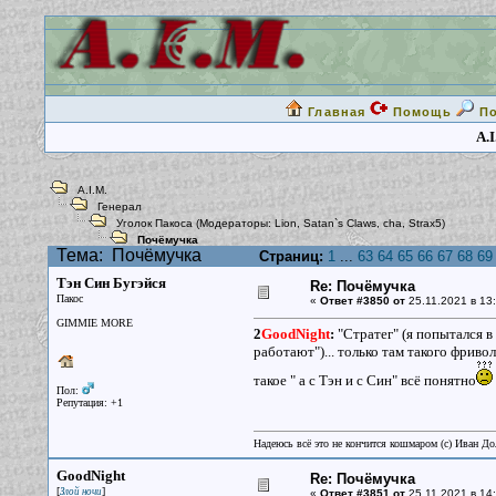
Главная
Помощь
П
A.I
A.I.M.
Генерал
Уголок Пакоса
(Модераторы:
Lion
,
Satan`s Claws
,
cha
,
Strax5
)
Почёмучка
Тема:
Почёмучка
Страниц:
1
...
63
64
65
66
67
68
69
Тэн Син Бугэйся
Re: Почёмучка
Пакос
«
Ответ #3850 от
25.11.2021 в 13:
GIMMIE MORE
2
GoodNight
:
"Стратег" (я попытался в
работают")... только там такого фривол
такое " а с Тэн и с Син" всё понятно
Пол:
Репутация: +1
Надеюсь всё это не кончится кошмаром (c) Иван До
GoodNight
Re: Почёмучка
[
]
Злой ночи
«
Ответ #3851 от
25.11.2021 в 14: