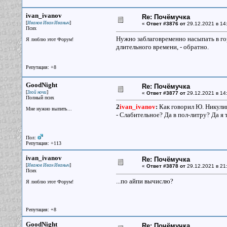
ivan_ivanov
Re: Почёмучка
[
]
Иванов Иван Иваныч
«
Ответ #3876 от
29.12.2021 в 14:
Псих
Нужно заблаговременно насыпать в гор
Я люблю этот Форум!
длительного времени, - обратно.
Репутация: +8
GoodNight
Re: Почёмучка
[
]
Злой ночи
«
Ответ #3877 от
29.12.2021 в 14
Полный псих
2
ivan_ivanov
:
Как говорил Ю. Никул
Мне нужно выпить...
- Слабительное? Да в пол-литру? Да я те
Пол:
Репутация: +113
ivan_ivanov
Re: Почёмучка
[
]
Иванов Иван Иваныч
«
Ответ #3878 от
29.12.2021 в 21
Псих
...по айпи вычислю?
Я люблю этот Форум!
Репутация: +8
GoodNight
Re: Почёмучка