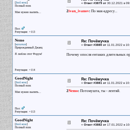
[
]
Злой ночи
«
Ответ #3879 от
30.12.2021 в 09
Полный псих
2
ivan_ivanov
:
По мак-адресу...
Мне нужно выпить...
Пол:
Репутация: +113
Nemo
Re: Почёмучка
[
]
капитан
«
Ответ #3880 от
11.01.2022 в 10:
Прирожденный Джаец
Я люблю этот Форум!
Почему опосля ентаких длительных пр
Репутация: +114
GoodNight
Re: Почёмучка
[
]
Злой ночи
«
Ответ #3881 от
11.01.2022 в 10:
Полный псих
2
Nemo
:
Потомушта, ты - лентяй.
Мне нужно выпить...
Пол:
Репутация: +113
GoodNight
Re: Почёмучка
[
]
Злой ночи
«
Ответ #3882 от
17.01.2022 в 10
Полный псих