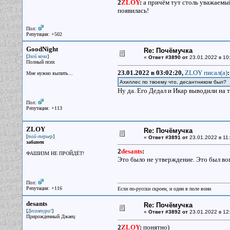
2
ZLOY
:
а причём тут столь уважаемы
появилась!
Пол:
Репутация: +502
GoodNight
Re: Почёмучка
[
]
Злой ночи
«
Ответ #3890 от
23.01.2022 в 10
Полный псих
23.01.2022 в 03:02:20,
ZLOY писал(a)
:
Мне нужно выпить...
Ахиллес по твоему что, десантником был?
Ну да. Его Дедал и Икар выводили на 
Пол:
Репутация: +113
ZLOY
Re: Почёмучка
[
]
той-терьер
«
Ответ #3891 от
23.01.2022 в 11:
забанен
2
desants
:
ФАШИЗМ НЕ ПРОЙДЁТ!
Это было не утверждение. Это был во
Пол:
Репутация: +116
Если по-русски скроен, и один в поле воин
desants
Re: Почёмучка
[
]
Десантура!
«
Ответ #3892 от
23.01.2022 в 12
Прирожденный Джаец
2
ZLOY
:
понятно)