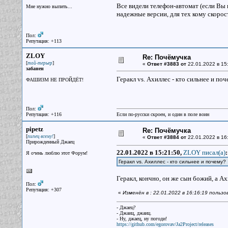
Все видели телефон-автомат (если Вы 
Мне нужно выпить...
надежные версии, для тех кому скорос
Пол:
Репутация: +113
ZLOY
Re: Почёмучка
[
]
той-терьер
«
Ответ #3883 от
22.01.2022 в 15
забанен
Геракл vs. Ахиллес - кто сильнее и по
ФАШИЗМ НЕ ПРОЙДЁТ!
Пол:
Репутация: +116
Если по-русски скроен, и один в поле воин
pipetz
Re: Почёмучка
[
]
пипец всему!
«
Ответ #3884 от
22.01.2022 в 16
Прирожденный Джаец
22.01.2022 в 15:21:50,
ZLOY писал(a)
:
Я очень люблю этот Форум!
Геракл vs. Ахиллес - кто сильнее и почему
Геракл, кончно, он же сын божий, а Ах
Пол:
Репутация: +307
«
Изменён в : 22.01.2022 в 16:16:19 пользо
- Джаец?
- Джаиц, джаиц.
- Ну, джаец, ну погоди!
https://github.com/egorovav/Ja2Project/releases