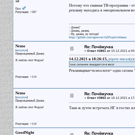
Потому что главная ТВ-программа - это
Пол:
рекламу находясь в эмоциональном воз
Репутация: +307
- Джаец?
- Джаиц, джаиц.
- Ну, джаец, ну погоди!
https://github.com/egorovav/Ja2Project/releases
Nemo
Re: Почёмучка
[
]
капитан
«
Ответ #3861 от
15.12.2021 в 05
Прирожденный Джаец
14.12.2021 в 18:26:15,
pipetz писал(a)
:
Я люблю этот Форум!
она сильнее въедается в мозг
Рекламщики+психологи= одна сатана.
Репутация: +114
Nemo
Re: Почёмучка
[
]
капитан
«
Ответ #3862 от
16.12.2021 в 17
Прирожденный Джаец
Я люблю этот Форум!
Таки ж лучче встречать НГ в гостях и
Репутация: +114
GoodNight
Re: Почёмучка