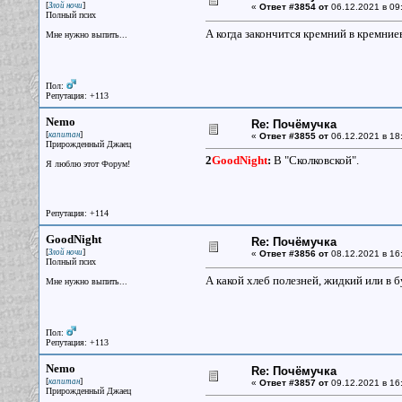
[
]
Злой ночи
«
Ответ #3854 от
06.12.2021 в 09
Полный псих
А когда закончится кремний в кремниев
Мне нужно выпить...
Пол:
Репутация: +113
Nemo
Re: Почёмучка
[
]
капитан
«
Ответ #3855 от
06.12.2021 в 18
Прирожденный Джаец
2
GoodNight
:
В "Сколковской".
Я люблю этот Форум!
Репутация: +114
GoodNight
Re: Почёмучка
[
]
Злой ночи
«
Ответ #3856 от
08.12.2021 в 16
Полный псих
А какой хлеб полезней, жидкий или в 
Мне нужно выпить...
Пол:
Репутация: +113
Nemo
Re: Почёмучка
[
]
капитан
«
Ответ #3857 от
09.12.2021 в 16
Прирожденный Джаец