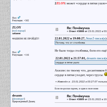
2
ZLOY
:
может «сердце в пятки ушло»
Пол:
Репутация: +502
ZLOY
Re: Почёмучка
[
]
той-терьер
«
Ответ #3888 от
23.01.2022 в 03
забанен
22.01.2022 в 19:08:27,
Strax5 писал(a)
:
ФАШИЗМ НЕ ПРОЙДЁТ!
Потому, что от столбняка
Не было тогда столбняка, боги его ещ
Пол:
Репутация: +116
22.01.2022 в 21:57:01,
desants писал(a
сердце в пятки ушло
Ахиллес по твоему что, десантником б
сердце в пятки уходит, через трусы.
«
Изменён в : 23.01.2022 в 03:27:07 польз
Если по-русски скроен, и один в поле воин
desants
Re: Почёмучка
[
]
Десантура!
«
Ответ #3889 от
23.01.2022 в 10
Прирожденный Джаец