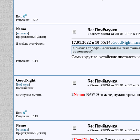
Пол:
Репутация: +502
Nemo
Re: Почёмучка
[
]
капитан
«
Ответ #3893 от
30.01.2022 в 11:
Прирожденный Джаец
17.01.2022 в 10:55:14,
GoodNight писа
Я люблю этот Форум!
а бывают телефоны-пистолеты, телефоны-пу
револьверы?
Самыя крутые- кетайские пистолеты ил
Репутация: +114
GoodNight
Re: Почёмучка
[
]
Злой ночи
«
Ответ #3894 от
31.01.2022 в 09
Полный псих
2
Nemo
:
ВАУ! Это ж че, нужно трем о
Мне нужно выпить...
Пол:
Репутация: +113
Nemo
Re: Почёмучка
[
]
капитан
«
Ответ #3895 от
31.01.2022 в 12
Прирожденный Джаец
2
GoodNight
:
А то. Зараз все зауважа
Я люблю этот Форум!