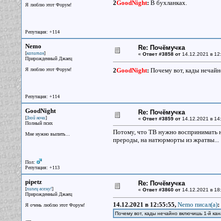
2
GoodNight
:
В бухланках.
Я люблю этот Форум!
Репутация: +114
Nemo
Re: Почёмучка
[
]
капитан
«
Ответ #3858 от
14.12.2021 в 12
Прирожденный Джаец
Я люблю этот Форум!
2
GoodNight
:
Почему вот, кады нечайн
Репутация: +114
GoodNight
Re: Почёмучка
[
]
Злой ночи
«
Ответ #3859 от
14.12.2021 в 14
Полный псих
Потому, что ТВ нужно воспринимать не
Мне нужно выпить...
прероды, на натюрморты из жратвы...
Пол:
Репутация: +113
pipetz
Re: Почёмучка
[
]
пипец всему!
«
Ответ #3860 от
14.12.2021 в 18
Прирожденный Джаец
14.12.2021 в 12:55:55,
Nemo писал(a)
:
Я очень люблю этот Форум!
Почему вот, кады нечайно включишь 1-й к