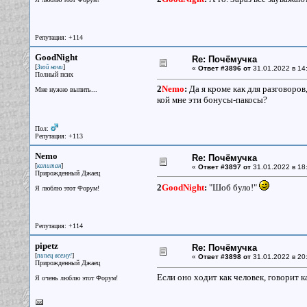
Репутация: +114
GoodNight
Re: Почёмучка
[
]
Злой ночи
«
Ответ #3896 от
31.01.2022 в 14:
Полный псих
2
Nemo
:
Да я кроме как для разговоро
Мне нужно выпить...
кой мне эти бонусы-пакосы?
Пол:
Репутация: +113
Nemo
Re: Почёмучка
[
]
капитан
«
Ответ #3897 от
31.01.2022 в 18
Прирожденный Джаец
2
GoodNight
:
"Шоб було!"
Я люблю этот Форум!
Репутация: +114
pipetz
Re: Почёмучка
[
]
пипец всему!
«
Ответ #3898 от
31.01.2022 в 20
Прирожденный Джаец
Если оно ходит как человек, говорит ка
Я очень люблю этот Форум!