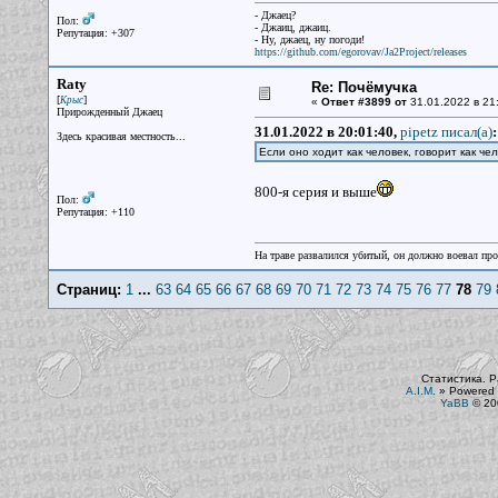
- Джаец?
Пол:
- Джаиц, джаиц.
Репутация: +307
- Ну, джаец, ну погоди!
https://github.com/egorovav/Ja2Project/releases
Raty
Re: Почёмучка
[
]
Крыс
«
Ответ #3899 от
31.01.2022 в 21
Прирожденный Джаец
31.01.2022 в 20:01:40,
pipetz писал(a)
:
Здесь красивая местность...
Если оно ходит как человек, говорит как чел
800-я серия и выше
Пол:
Репутация: +110
На траве развалился убитый, он должно воевал прот
Страниц:
1
...
63
64
65
66
67
68
69
70
71
72
73
74
75
76
77
78
79
Статистика. Р
A.I.M.
»
Powered 
YaBB
© 200