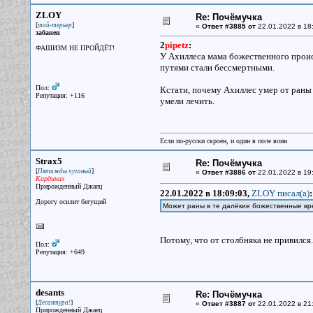
ZLOY
Re: Почёмучка
[
]
той-терьер
«
Ответ #3885 от
22.01.2022 в 18
забанен
2
pipetz
:
ФАШИЗМ НЕ ПРОЙДЁТ!
У Ахиллеса мама божественного проис
путями стали бессмертными.
Пол:
Кстати, почему Ахиллес умер от раны 
Репутация: +116
умели лечить.
Если по-русски скроен, и один в поле воин
Strax5
Re: Почёмучка
[
]
Пятижды пуганый
«
Ответ #3886 от
22.01.2022 в 19
Кардинал
Прирожденный Джаец
22.01.2022 в 18:09:03,
ZLOY писал(a)
:
Дорогу осилит бегущий
Может раны в те далёкие божественные вре
Потому, что от столбняка не привился.
Пол:
Репутация: +649
desants
Re: Почёмучка
[
]
Десантура!
«
Ответ #3887 от
22.01.2022 в 21
Прирожденный Джаец