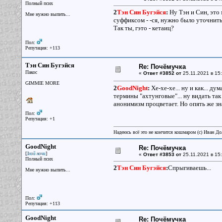
Полный псих
2
Тэн Син Бугэйся
:
Ну Тэн и Син, это 
Мне нужно выпить...
суффиксом - -ся, нужно было уточнить
Так ты, гэто - кетаиц?
Пол:
Репутация: +113
Тэн Син Бугэйся
Re: Почёмучка
Пакос
«
Ответ #3852 от
25.11.2021 в 15:
GIMMIE MORE
2
GoodNight
:
Хе-хе-хе... ну и как... д
термины "ахтунговые"... ну видать так 
анонимизм процветает. Но опять же зна
Пол:
Репутация: +1
Надеюсь всё это не кончится кошмаром (c) Иван До
GoodNight
Re: Почёмучка
[
]
Злой ночи
«
Ответ #3853 от
25.11.2021 в 15:
Полный псих
2
Тэн Син Бугэйся
:
Спрыгиваешь...
Мне нужно выпить...
Пол:
Репутация: +113
GoodNight
Re: Почёмучка