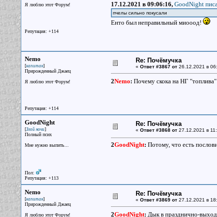
17.12.2021 в 09:06:16,
GoodNight писа
Я люблю этот Форум!
пчелы сильно покусали
Енто был неправильный миооод!
Репутация: +114
Nemo
Re: Почёмучка
[
]
капитан
«
Ответ #3867 от
26.12.2021 в 06
Прирожденный Джаец
2
Nemo
:
Почему скока на НГ "топлива" 
Я люблю этот Форум!
Репутация: +114
GoodNight
Re: Почёмучка
[
]
Злой ночи
«
Ответ #3868 от
27.12.2021 в 11:
Полный псих
2
GoodNight
:
Потому, что есть пословиц
Мне нужно выпить...
Пол:
Репутация: +113
Nemo
Re: Почёмучка
[
]
капитан
«
Ответ #3869 от
27.12.2021 в 18
Прирожденный Джаец
2
GoodNight
:
Дык в празднично-выходн
Я люблю этот Форум!