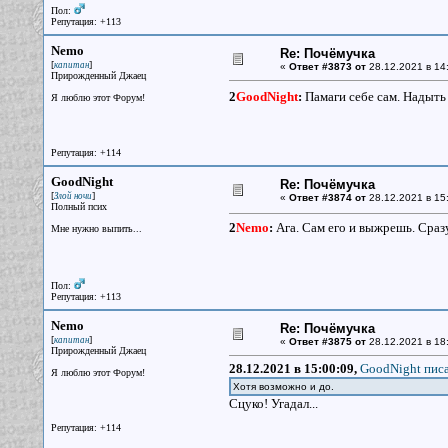
Пол:
Репутация: +113
Nemo
Re: Почёмучка
[
]
капитан
«
Ответ #3873 от
28.12.2021 в 14
Прирожденный Джаец
2
GoodNight
:
Памаги себе сам. Надыт
Я люблю этот Форум!
Репутация: +114
GoodNight
Re: Почёмучка
[
]
Злой ночи
«
Ответ #3874 от
28.12.2021 в 15
Полный псих
2
Nemo
:
Ага. Сам его и выжрешь. Сразу
Мне нужно выпить...
Пол:
Репутация: +113
Nemo
Re: Почёмучка
[
]
капитан
«
Ответ #3875 от
28.12.2021 в 18
Прирожденный Джаец
28.12.2021 в 15:00:09,
GoodNight писа
Я люблю этот Форум!
Хотя возможно и до.
Сцуко! Угадал...
Репутация: +114