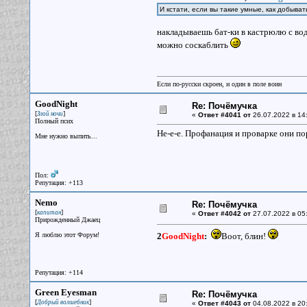
И кстати, если вы такие умные, как добыва
накладываешь бат-ки в кастрюлю с вод
можно соскаблить
Если по-русски скроен, и один в поле воин
GoodNight
Re: Почёмучка
[
]
Злой ночи
«
Ответ #4041 от
26.07.2022 в 14
Полный псих
Не-е-е. Профанация и проварке они по
Мне нужно выпить...
Пол:
Репутация: +113
Nemo
Re: Почёмучка
[
]
капитан
«
Ответ #4042 от
27.07.2022 в 05
Прирожденный Джаец
Я люблю этот Форум!
2
GoodNight
:
Воот, блин!
Репутация: +114
Green Eyesman
Re: Почёмучка
[
]
Добрый волшебник
«
Ответ #4043 от
04.08.2022 в 20