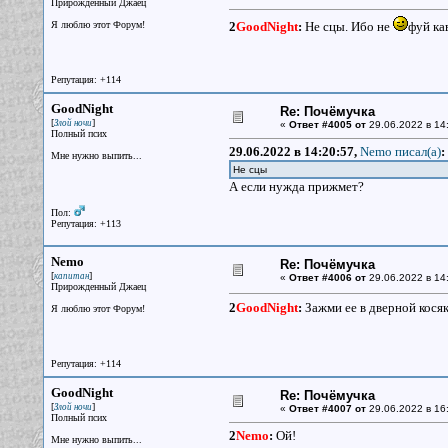
Прирожденный Джаец
Я люблю этот Форум!
2
GoodNight
:
Не сцы. Ибо не
фуй ка
Репутация: +114
GoodNight
Re: Почёмучка
[
]
Злой ночи
«
Ответ #4005 от
29.06.2022 в 14
Полный псих
29.06.2022 в 14:20:57,
Nemo писал(a)
:
Мне нужно выпить...
Не сцы
А если нужда прижмет?
Пол:
Репутация: +113
Nemo
Re: Почёмучка
[
]
капитан
«
Ответ #4006 от
29.06.2022 в 14
Прирожденный Джаец
2
GoodNight
:
Зажми ее в дверной косяк
Я люблю этот Форум!
Репутация: +114
GoodNight
Re: Почёмучка
[
]
Злой ночи
«
Ответ #4007 от
29.06.2022 в 16:
Полный псих
2
Nemo
:
Ой!
Мне нужно выпить...