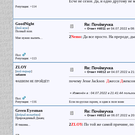
Есче не сезон. Да, и одно другому не 
Репутация: +114
GoodNight
Re: Почёмучка
[
]
Злой ночи
«
Ответ #4011 от
04.07.2022 в 08:
Полный псих
2
Nemo
:
Да все просто. На прероде, ды
Мне нужно выпить...
Пол:
Репутация: +113
ZLOY
Re: Почёмучка
[
]
той-терьер
«
Ответ #4012 от
04.07.2022 в 21
забанен
почему Jesse Jackson
Д
жесси
Д
жексон
ФАШИЗМ НЕ ПРОЙДЁТ!
«
Изменён в : 04.07.2022 в 21:41:44 польз
Пол:
Репутация: +116
Если по-русски скроен, и один в поле воин
Green Eyesman
Re: Почёмучка
[
]
Добрый волшебник
«
Ответ #4013 от
06.07.2022 в 20
Прирожденный Джаец
2
ZLOY
:
По той же самой причине, по 
И тишина...