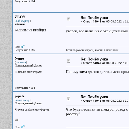
Репутация: +114
ZLOY
Re: Почёмучка
[
]
той-терьер
«
Ответ #4046 от
05.08.2022 в 11:
забанен
ФАШИЗМ НЕ ПРОЙДЁТ!
уверен, все названия с отрицательны
Пол:
Репутация: +116
Если по-русски скроен, и один в поле воин
Nemo
Re: Почёмучка
[
]
капитан
«
Ответ #4047 от
06.08.2022 в 08
Прирожденный Джаец
Почему зима длится долго, а лето про
Я люблю этот Форум!
Репутация: +114
pipetz
Re: Почёмучка
[
]
пипец всему!
«
Ответ #4048 от
08.08.2022 в 19
Прирожденный Джаец
Что будет, если взять электропровод с
Я очень люблю этот Форум!
розетку?
Пол: