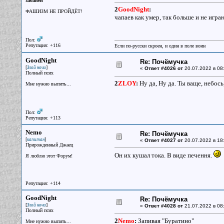
забанен
2
GoodNight
:
ФАШИЗМ НЕ ПРОЙДЁТ!
чапаев как умер, так больше и не игра
Пол:
Репутация: +116
Если по-русски скроен, и один в поле воин
GoodNight
Re: Почёмучка
[
]
Злой ночи
«
Ответ #4026 от
20.07.2022 в 08
Полный псих
2
ZLOY
:
Ну да, Ну да. Ты ваще, небось
Мне нужно выпить...
Пол:
Репутация: +113
Nemo
Re: Почёмучка
[
]
капитан
«
Ответ #4027 от
20.07.2022 в 18
Прирожденный Джаец
Он их кушал тока. В виде печення.
Я люблю этот Форум!
Репутация: +114
GoodNight
Re: Почёмучка
[
]
Злой ночи
«
Ответ #4028 от
21.07.2022 в 08:
Полный псих
2
Nemo
:
Запивая "Буратино"
Мне нужно выпить...