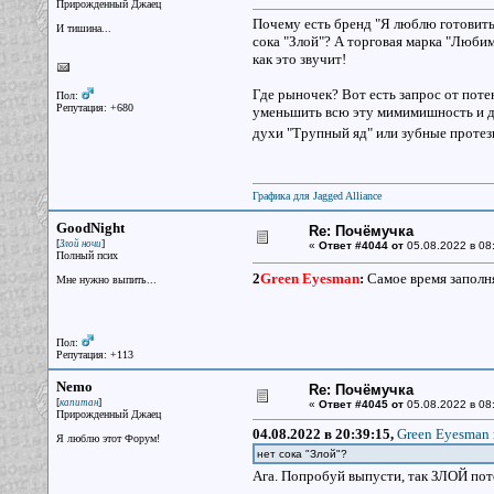
Прирожденный Джаец
Почему есть бренд "Я люблю готовить"
И тишина...
сока "Злой"? А торговая марка "Любим
как это звучит!
Где рыночек? Вот есть запрос от поте
Пол:
Репутация: +680
уменьшить всю эту мимимишность и до
духи "Трупный яд" или зубные протезы
Графика для Jagged Alliance
GoodNight
Re: Почёмучка
[
]
Злой ночи
«
Ответ #4044 от
05.08.2022 в 08
Полный псих
2
Green Eyesman
:
Самое время заполн
Мне нужно выпить...
Пол:
Репутация: +113
Nemo
Re: Почёмучка
[
]
капитан
«
Ответ #4045 от
05.08.2022 в 08
Прирожденный Джаец
04.08.2022 в 20:39:15,
Green Eyesman 
Я люблю этот Форум!
нет сока "Злой"?
Ага. Попробуй выпусти, так ЗЛОЙ пото