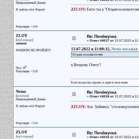
Прирожденный Джаец
2
ZLOY
:
Енто ты к "Отцам-основателям
Я люблю этот Форум!
Репутация: +114
ZLOY
Re: Почёмучка
[
]
той-терьер
«
Ответ #4017 от
15.07.2022 в 11:
забанен
15.07.2022 в 11:08:32,
Nemo писал(a)
:
ФАШИЗМ НЕ ПРОЙДЁТ!
Отцам-основателям
к Вещему Олегу?
Пол:
Репутация: +116
Если по-русски скроен, и один в поле воин
Nemo
Re: Почёмучка
[
]
капитан
«
Ответ #4018 от
15.07.2022 в 12
Прирожденный Джаец
Я люблю этот Форум!
2
ZLOY
:
Ага. Займись "столоверчение
Репутация: +114
ZLOY
Re: Почёмучка
[
]
той-терьер
«
Ответ #4019 от
15.07.2022 в 12