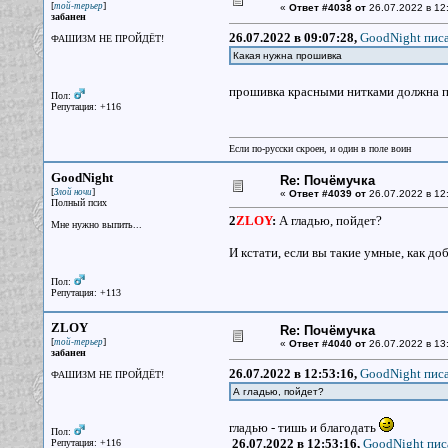
[
]
той-терьер
«
Ответ #4038 от
26.07.2022 в 12
забанен
26.07.2022 в 09:07:28,
GoodNight писа
ФАШИЗМ НЕ ПРОЙДЁТ!
Какая нужна прошивка
прошивка красными нитками должна п
Пол:
Репутация: +116
Если по-русски скроен, и один в поле воин
GoodNight
Re: Почёмучка
[
]
Злой ночи
«
Ответ #4039 от
26.07.2022 в 12
Полный псих
2
ZLOY
:
А гладью, пойдет?
Мне нужно выпить...
И кстати, если вы такие умные, как до
Пол:
Репутация: +113
ZLOY
Re: Почёмучка
[
]
той-терьер
«
Ответ #4040 от
26.07.2022 в 13
забанен
26.07.2022 в 12:53:16,
GoodNight писа
ФАШИЗМ НЕ ПРОЙДЁТ!
А гладью, пойдет?
гладью - тишь и благодать
Пол:
26.07.2022 в 12:53:16,
GoodNight пис
Репутация: +116