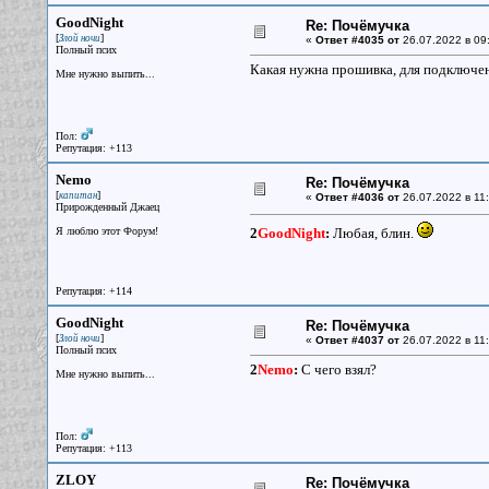
GoodNight
Re: Почёмучка
[
]
Злой ночи
«
Ответ #4035 от
26.07.2022 в 09
Полный псих
Какая нужна прошивка, для подключен
Мне нужно выпить...
Пол:
Репутация: +113
Nemo
Re: Почёмучка
[
]
капитан
«
Ответ #4036 от
26.07.2022 в 11:
Прирожденный Джаец
Я люблю этот Форум!
2
GoodNight
:
Любая, блин.
Репутация: +114
GoodNight
Re: Почёмучка
[
]
Злой ночи
«
Ответ #4037 от
26.07.2022 в 11:
Полный псих
2
Nemo
:
С чего взял?
Мне нужно выпить...
Пол:
Репутация: +113
ZLOY
Re: Почёмучка