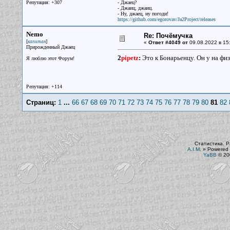
Репутация: +307
- Джаец?
- Джаиц, джаиц.
- Ну, джаец, ну погоди!
https://github.com/egorovav/Ja2Project/releases
Nemo
Re: Почёмучка
[
]
капитан
«
Ответ #4049 от
09.08.2022 в 15
Прирожденный Джаец
2
pipetz
:
Это к Бонарьенцу. Он у на физ
Я люблю этот Форум!
Репутация: +114
Страниц:
1
...
66
67
68
69
70
71
72
73
74
75
76
77
78
79
80
81
82
Статистика. Р
A.I.M.
»
Powered 
YaBB
© 200