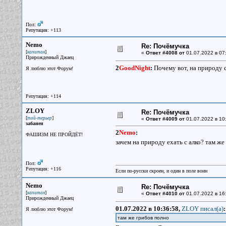
Пол:
Репутация: +113
Nemo
Re: Почёмучка
[
]
капитан
«
Ответ #4008 от
01.07.2022 в 07
Прирожденный Джаец
2
GoodNight
:
Почему вот, на природу с
Я люблю этот Форум!
Репутация: +114
ZLOY
Re: Почёмучка
[
]
той-терьер
«
Ответ #4009 от
01.07.2022 в 10
забанен
2
Nemo
:
ФАШИЗМ НЕ ПРОЙДЁТ!
зачем на природу ехать с алко? там ж
Пол:
Репутация: +116
Если по-русски скроен, и один в поле воин
Nemo
Re: Почёмучка
[
]
капитан
«
Ответ #4010 от
01.07.2022 в 16
Прирожденный Джаец
01.07.2022 в 10:36:58,
ZLOY писал(a)
:
Я люблю этот Форум!
там же грибов полно