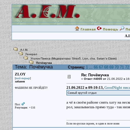
Главная
Помощь
П
A.I
A.I.M.
Генерал
Уголок Пакоса
(Модераторы:
Strax5
,
Lion
,
cha
,
Satan`s Claws
)
Почёмучка
Тема:
Почёмучка
Страниц:
1
...
66
67
68
69
70
71
72
ZLOY
Re: Почёмучка
[
]
той-терьер
«
Ответ #4000 от
21.06.2022 в 16
забанен
21.06.2022 в 09:10:13,
GoodNight писа
ФАШИЗМ НЕ ПРОЙДЁТ!
Самый крутой отдых
а чё в своём районе снять хату на нес
Пол:
рол, заказываешь прямо туда - так низя
Репутация: +116
Если по-русски скроен, и один в поле воин