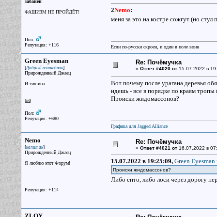
забанен
2
Nemo
:
ФАШИЗМ НЕ ПРОЙДЁТ!
меня за это на костре сожгут (но стул
Пол:
Репутация: +116
Если по-русски скроен, и один в поле воин
Green Eyesman
Re: Почёмучка
[
]
Добрый волшебник
«
Ответ #4020 от
15.07.2022 в 19
Прирожденный Джаец
Вот почему после урагана деревья обя
И тишина...
идешь - все в порядке по краям тропы 
Происки жидомассонов?
Пол:
Репутация: +680
Графика для Jagged Alliance
Nemo
Re: Почёмучка
[
]
капитан
«
Ответ #4021 от
16.07.2022 в 07
Прирожденный Джаец
15.07.2022 в 19:25:09,
Green Eyesman 
Я люблю этот Форум!
Происки жидомассонов?
Либо енто, либо лоси через дорогу пе
Репутация: +114
ZLOY