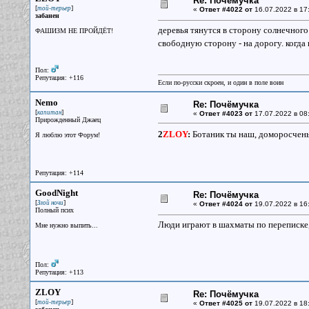
Re: Почёмучка
[
]
той-терьер
«
Ответ #4022 от
16.07.2022 в 17
забанен
деревья тянутся в сторону солнечного 
ФАШИЗМ НЕ ПРОЙДЁТ!
свободную сторону - на дорогу. когда 
Пол:
Репутация: +116
Если по-русски скроен, и один в поле воин
Nemo
Re: Почёмучка
[
]
капитан
«
Ответ #4023 от
17.07.2022 в 08
Прирожденный Джаец
2
ZLOY
:
Ботаник ты наш, доморосчены
Я люблю этот Форум!
Репутация: +114
GoodNight
Re: Почёмучка
[
]
Злой ночи
«
Ответ #4024 от
19.07.2022 в 16
Полный псих
Люди играют в шахматы по переписке, 
Мне нужно выпить...
Пол:
Репутация: +113
ZLOY
Re: Почёмучка
[
]
той-терьер
«
Ответ #4025 от
19.07.2022 в 18