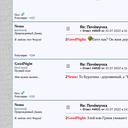
Пол:
Репутация: +113
Nemo
Re: Почёмучка
[
]
капитан
«
Ответ #4029 от
22.07.2022 в 11:
Прирожденный Джаец
2
GoodNight
:
Енто как? Он жиж де
Я люблю этот Форум!
Репутация: +114
GoodNight
Re: Почёмучка
[
]
Злой ночи
«
Ответ #4030 от
22.07.2022 в 11:
Полный псих
2
Nemo
:
То Буратина - деревянный, а "Б
Мне нужно выпить...
Пол:
Репутация: +113
Nemo
Re: Почёмучка
[
]
капитан
«
Ответ #4031 от
22.07.2022 в 14
Прирожденный Джаец
2
GoodNight
:
Злой или Гриня уважают 
Я люблю этот Форум!