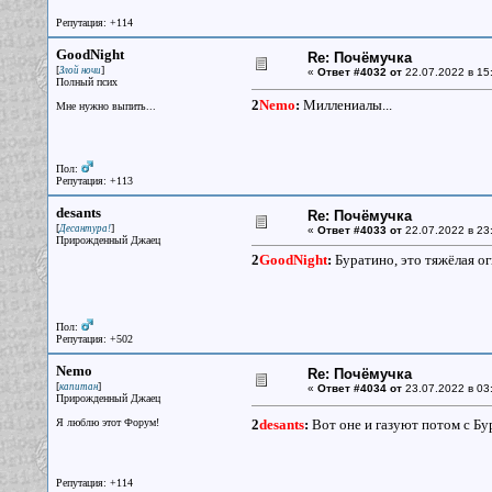
Репутация: +114
GoodNight
Re: Почёмучка
[
]
Злой ночи
«
Ответ #4032 от
22.07.2022 в 15
Полный псих
2
Nemo
:
Миллениалы...
Мне нужно выпить...
Пол:
Репутация: +113
desants
Re: Почёмучка
[
]
Десантура!
«
Ответ #4033 от
22.07.2022 в 23
Прирожденный Джаец
2
GoodNight
:
Буратино, это тяжёлая ог
Пол:
Репутация: +502
Nemo
Re: Почёмучка
[
]
капитан
«
Ответ #4034 от
23.07.2022 в 03
Прирожденный Джаец
Я люблю этот Форум!
2
desants
:
Вот оне и газуют потом с Бу
Репутация: +114