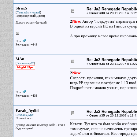
Strax5
Re: Ja2 Renegade Republi
[
]
Пятижды пуганый
«
Ответ #33 от
23.11.2007 в 09:2
Прирожденный Джаец
2
Niro
:
Автор "подкрутил" параметры 
Дорогу осилит бегущий
В одной из версий НО из Гамоса супер
А про прокачку в свое време пироманья
Пол:
Репутация: +649
MAn
Re: Ja2 Renegade Republi
[
]
Человечище!!!
«
Ответ #34 от
23.11.2007 в 11:2
2
Niro
:
Скорость прокачки, как и многие друг
ведь РР сделан на платформе 1.13 mod
Подробности можно узнать, порывшись
Пол:
Репутация: +403
Farah_Aydid
Re: Ja2 Renegade Republi
[
]
Блэк Хок Даун
«
Ответ #35 от
20.12.2007 в 13:4
Полный псих
Кстати. Тут кто-то был особо озабочен
Доктор Джекил и мистер Хайд - кем я
том случае, если не начинаешь трени
буду сегодня?
задолбался отбиваться. Все города пре