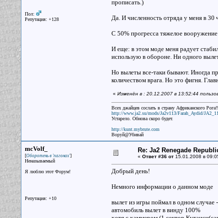
прописать.)
Пол:
Да. И численность отряда у меня в 30 
Репутация: +128
С 50% прогресса тяжелое вооружение 
И еще: в этом моде меня радует стабил
использую в обороне. Ни одного вылет
Но вылеты все-таки бывают. Иногда пр
количеством врага. Но это фигня. Глав
«
Изменён в : 20.12.2007 в 13:52:44 польз
Всех джайцев сослать в страну Африканского Рога!!
http://www.ja2.su/mods/Ja2v113/Farah_Aydid/JA2_1
Устарело. Обнова скоро будет.
http://kunt.mybrute.com
Воруй@Убивай
mcVolf_
Re: Ja2 Renegade Republi
[
]
Оборотень в 'пагонах'
«
Ответ #36 от
15.01.2008 в 09:0
Неназываемый
Добрый день!
Я люблю этот Форум!
Немного информации о данном моде
Репутация: +10
вылет из игры поймал в одном случае -
автомобиль вылет в винду 100%
хотя с хаммером (1 сектор Кутаиси(сан