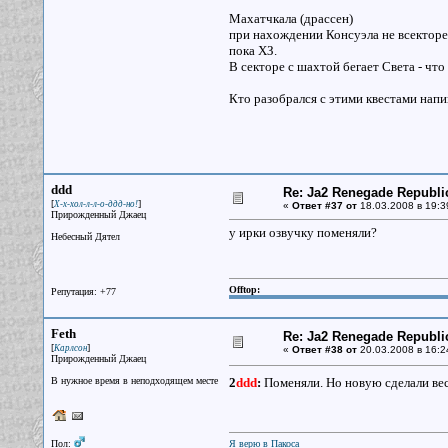
Махатчкала (драссен)
при нахождении Консуэла не всекторе 
пока ХЗ.
В секторе с шахтой бегает Света - что
Кто разобрался с этими квестами нап
ddd
Re: Ja2 Renegade Republi
[
]
Х-х-хол-л-л-о-ддд-но!
«
Ответ #37 от
18.03.2008 в 19:3
Прирожденный Джаец
у ирки озвучку поменяли?
Небесный Дятел
Offtop:
Репутация: +77
Feth
Re: Ja2 Renegade Republi
[
]
Карлсон
«
Ответ #38 от
20.03.2008 в 16:2
Прирожденный Джаец
В нужное время в неподходящем месте
2
ddd
:
Поменяли. Но новую сделали ве
Пол:
Я верю в Пакоса