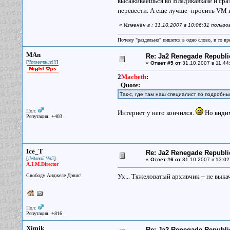
высаживаешься во Владикавказе и сра
перевести. А еще лучше -просить VM 
«
Изменён в : 31.10.2007 в 10:06:31 польз
Почему "раздельно" пишется в одно слово, в то вр
MAn
Re: Ja2 Renegade Republi
[
]
Человечище!!!
«
Ответ #5 от
31.10.2007 в 11:44
2
Macbeth
:
Quote:
Так-с, где там наш специалист по подробн
Пол:
Интернет у него кончился.
Но видим
Репутация: +403
Ice_T
Re: Ja2 Renegade Republi
[
]
Ледяной Чай
«
Ответ #6 от
31.10.2007 в 13:02
A.I.M.Director
Свободу Анджеле Дэвис!
Ух... Тяжеловатый архивчик -- не вык
Пол:
Репутация: +816
Ximik
Re: Ja2 Renegade Republi