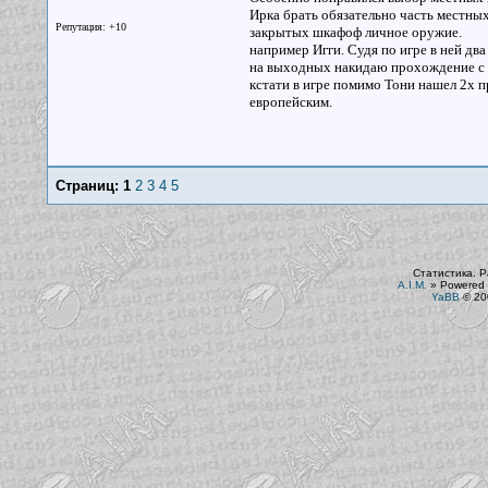
Ирка брать обязательно часть местных
Репутация: +10
закрытых шкафоф личное оружие.
например Игги. Судя по игре в ней два
на выходных накидаю прохождение с
кстати в игре помимо Тони нашел 2х 
европейским.
Страниц:
1
2
3
4
5
Статистика. Р
A.I.M.
»
Powered 
YaBB
© 200