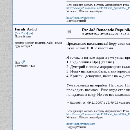
Всех джайцев сослать в страну Африканского Рога!!
http://www.ja2.su/mods/Ja2v113/Farah_Aydid/JA2_1
Устарело. Обнова скоро будет.
http://kunt.mybrute.com
Воруй@Убивай
Farah_Aydid
Re: Ja2 Renegade Republi
[
]
Блэк Хок Даун
«
Ответ #16 от
09.11.2007 в 15:2
Полный псих
Доктор Джекил и мистер Хайд - кем я
Продолжаю нахваливать! Беру свои сл
буду сегодня?
Куча новых НПС с квестами.
Я только в начале игры и уже успел п
1. Гид (бывшая Ира) (халява)
Пол:
Репутация: +128
2. Дмитрий с лицом мордоворота (халя
3. Илья - начальник базы, с винторезо
4. Крисси - девчушка, нашел на ж/д ст
Уже сражался на корабле. Неплохо. П
проходить насквозь. Еще когда стреляе
попадаешь в воду. Но это все малозам
«
Изменён в : 09.11.2007 в 15:40:01 польз
Всех джайцев сослать в страну Африканского Рога!!
http://www.ja2.su/mods/Ja2v113/Farah_Aydid/JA2_1
Устарело. Обнова скоро будет.
http://kunt.mybrute.com
Воруй@Убивай