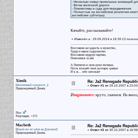
- Несколько новых прикольных анимаций дл
- Ветка железной дороги
- Локомотивы и суда для передвижения.
- Полностью на английском (исключая неко
английские субтитры)
Качайте, рассказывайте!
«
Изменён в : 29.09.2014 в 18:39:13 поль
Восславим же радость и мужество,
Труда и науки содружество
Восславим мудрую партию,
Помолимся за неё.
А Пентагон в свои руки поганые,
Пусть возьмёт свои доллары сраные
И в ж... себе затолкает
Ximik
Re: Ja2 Renegade Republi
[
]
Законченный гитарист...
«
Ответ #1 от
29.10.2007 в 23:03
Прирожденный Джаец
2
bugmonster
:
круто, скачаем. На вых
Пол:
Репутация: +373
Macbeth
Re: Ja2 Renegade Republi
[
]
Какой-то лес идет на Дунсинан!
«
Ответ #2 от
30.10.2007 в 18:59
Прирожденный Джаец