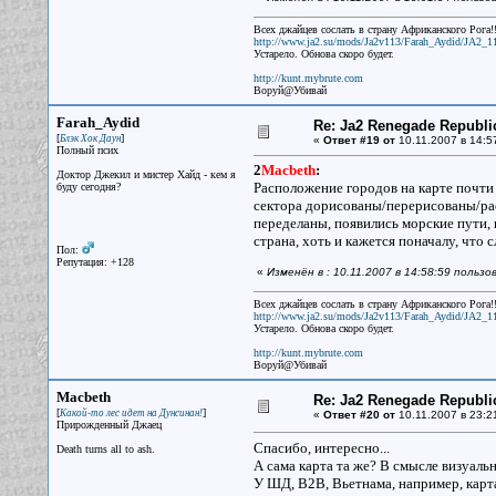
Всех джайцев сослать в страну Африканского Рога!!
http://www.ja2.su/mods/Ja2v113/Farah_Aydid/JA2_1
Устарело. Обнова скоро будет.
http://kunt.mybrute.com
Воруй@Убивай
Farah_Aydid
Re: Ja2 Renegade Republi
[
]
Блэк Хок Даун
«
Ответ #19 от
10.11.2007 в 14:5
Полный псих
2
Macbeth
:
Доктор Джекил и мистер Хайд - кем я
Расположение городов на карте почти т
буду сегодня?
сектора дорисованы/перерисованы/ра
переделаны, появились морские пути, 
страна, хоть и кажется поначалу, что
Пол:
Репутация: +128
«
Изменён в : 10.11.2007 в 14:58:59 польз
Всех джайцев сослать в страну Африканского Рога!!
http://www.ja2.su/mods/Ja2v113/Farah_Aydid/JA2_1
Устарело. Обнова скоро будет.
http://kunt.mybrute.com
Воруй@Убивай
Macbeth
Re: Ja2 Renegade Republi
[
]
Какой-то лес идет на Дунсинан!
«
Ответ #20 от
10.11.2007 в 23:2
Прирожденный Джаец
Спасибо, интересно...
Death turns all to ash.
А сама карта та же? В смысле визуальн
У ШД, В2В, Вьетнама, например, карта