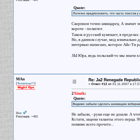
Quote:
Логично предположить, что часть текстов у
Скорпион точно швицарец. А значит зн
короче - полиглот.
Також и русский кумекает, в пределах
Но, в данном случае, мод изначально д
интервью написано, которое Айс-Ти ра
ЗЫ Юра, ведь польский-то мы знаем 
MAn
Re: Ja2 Renegade Republi
[
]
Человечище!!!
«
Ответ #12 от
01.11.2007 в 17:2
2
Ximik
:
Quote:
Видимо забыли сделать анимацию взбирающ
Пол:
Не забыли, - руки еще не дошли. А чт
Репутация: +403
Кстати, зацени таланты этого перца. 
помимо всего прочего...