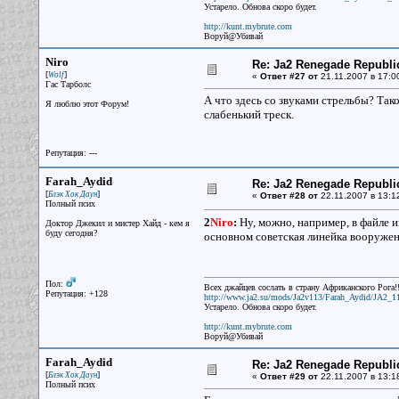
Устарело. Обнова скоро будет.
http://kunt.mybrute.com
Воруй@Убивай
Niro
Re: Ja2 Renegade Republi
[
]
Wolf
«
Ответ #27 от
21.11.2007 в 17:0
Гас Тарболс
А что здесь со звуками стрельбы? Так
Я люблю этот Форум!
слабенький треск.
Репутация: ---
Farah_Aydid
Re: Ja2 Renegade Republi
[
]
Блэк Хок Даун
«
Ответ #28 от
22.11.2007 в 13:1
Полный псих
2
Niro
:
Ну, можно, например, в файле и
Доктор Джекил и мистер Хайд - кем я
буду сегодня?
основном советская линейка вооружени
Пол:
Всех джайцев сослать в страну Африканского Рога!!
Репутация: +128
http://www.ja2.su/mods/Ja2v113/Farah_Aydid/JA2_1
Устарело. Обнова скоро будет.
http://kunt.mybrute.com
Воруй@Убивай
Farah_Aydid
Re: Ja2 Renegade Republi
[
]
Блэк Хок Даун
«
Ответ #29 от
22.11.2007 в 13:1
Полный псих