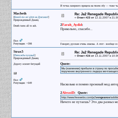
И точка лазерного прицела на твоем лбу — тоже чья
Macbeth
Re: Ja2 Renegade Republi
[
]
Какой-то лес идет на Дунсинан!
«
Ответ #23 от
12.11.2007 в 21:3
Прирожденный Джаец
2
Farah_Aydid
:
Death turns all to ash.
Прикольно, спасибо...
Пол:
Репутация: +398
Говорят, русские очень опасны. А этот - вообще со
Strax5
Re: Ja2 Renegade Republi
[
]
Пятижды пуганый
«
Ответ #24 от
13.11.2007 в 10:3
Прирожденный Джаец
Quote:
Дорогу осилит бегущий
Мы (наемники) прибыли в страну по просьбе
поручение внутреннего лидера мечтающего 
Пол:
Репутация: +649
Насколько я помню прежный мод автор
2
AlexoiD
:
Quote:
http://www.freewebs.com/ja2
vengeance
/addit
Ничего не путаешь? Это два разныз мо