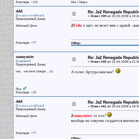
Репутация: +224
Мы с Марса
ddd
Re: Ja2 Renegade Republi
[
]
Х-х-хол-л-л-о-ддд-но!
«
Ответ #39 от
20.03.2008 в 16:4
Прирожденный Джаец
2
Feth
:
о щет. не везет мне с иркой - ж
Небесный Дятел
Репутация: +77
Offtop:
sunnymite
Re: Ja2 Renegade Republi
[
]
СанниБот
«
Ответ #40 от
15.04.2008 в 21:5
Прирожденный Джаец
war... war never changes... (c)
А голос Артура вам как?
Пол:
Репутация: +33
ddd
Re: Ja2 Renegade Republi
[
]
Х-х-хол-л-л-о-ддд-но!
«
Ответ #41 от
29.04.2008 в 16:5
Прирожденный Джаец
2
sunnymite
:
эт хто?
Небесный Дятел
вообще по озвучке создается впечатлен
Репутация: +77
Offtop: