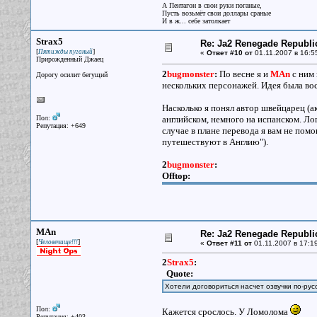
А Пентагон в свои руки поганые,
Пусть возьмёт свои доллары сраные
И в ж... себе затолкает
Strax5
Re: Ja2 Renegade Republi
[
]
Пятижды пуганый
«
Ответ #10 от
01.11.2007 в 16:5
Прирожденный Джаец
2
bugmonster
:
По весне я и
MAn
с ним 
Дорогу осилит бегущий
нескольких персонажей. Идея была во
Насколько я понял автор швейцарец (а
Пол:
английском, немного на испанском. Ло
Репутация: +649
случае в плане перевода я вам не пом
путешествуют в Англию").
2
bugmonster
:
Offtop:
MAn
Re: Ja2 Renegade Republi
[
]
Человечище!!!
«
Ответ #11 от
01.11.2007 в 17:19
2
Strax5
:
Quote:
Хотели договориться насчет озвучки по-рус
Пол:
Кажется срослось. У Ломолома
Репутация: +403