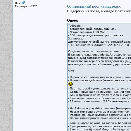
Пол:
Оригинальный пост на медведях
Репутация: +1337
Выдержки из поста, в квадратных скоб
Quote:
Тебования
- Установленный [английский] Ja2.
- Установленный 1.13 Mod
- 500+ метров дискового пространства.
Установка:
Для установки чистой ja2 RR (большой архи
1.13, обычно ваш каталог "JA2" (не DATA и н
Опциональные загрузочные экраны:
В каталоге data-renegade файл Ja2options.i
!Важно! Мод запускается экзешником JA2 R
В качестве альтернативы предлагаем и ja2_
для мода - один постабильнее, другой поно
...
Фичи:
- Новый сюжет, новые квесты и новые главн
- Новое место действия (вымышленная стра
]
- Порт, который нужен для экспорта полезн
- Сотни новых карт на изменённых или пол
- Бои в трюмах и на палубах грузовых судов
- Кучи новых неписей со своей историей и к
- 13 новых нанимаемых (RPC), некоторые 
- На 4 больше playable characters [Альтер-э
- Новые торговцы оружием и снаряжением
- Разные фоновые шумовые эффекты на раз
- Новые типы взрывов, такие как вспышки и 
- Тонны нового оружия, от газовых балончи
- Кучи разных путей тюнинга оружия при п
- (почти готовый) новый бодитайп! [в куртке]