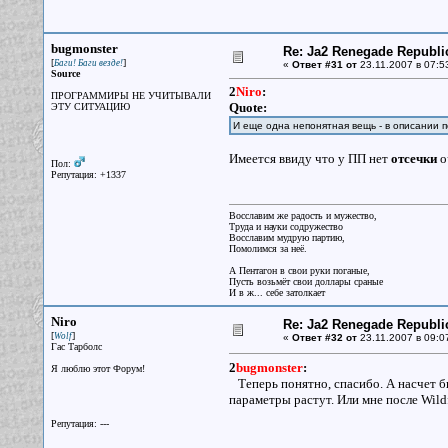
bugmonster
Re: Ja2 Renegade Republi
[
]
Баги! Баги везде!
«
Ответ #31 от
23.11.2007 в 07:5
Source
2
Niro
:
ПРОГРАММИРЫ НЕ УЧИТЫВАЛИ
Quote:
ЭТУ СИТУАЦИЮ
И еще одна непонятная вещь - в описании по
Имеется ввиду что у ПП нет
отсечки
о
Пол:
Репутация: +1337
Восславим же радость и мужество,
Труда и науки содружество
Восславим мудрую партию,
Помолимся за неё.
А Пентагон в свои руки поганые,
Пусть возьмёт свои доллары сраные
И в ж... себе затолкает
Niro
Re: Ja2 Renegade Republi
[
]
Wolf
«
Ответ #32 от
23.11.2007 в 09:0
Гас Тарболс
2
bugmonster
:
Я люблю этот Форум!
Теперь понятно, спасибо. А насчет б
параметры растут. Или мне после Wildfi
Репутация: ---