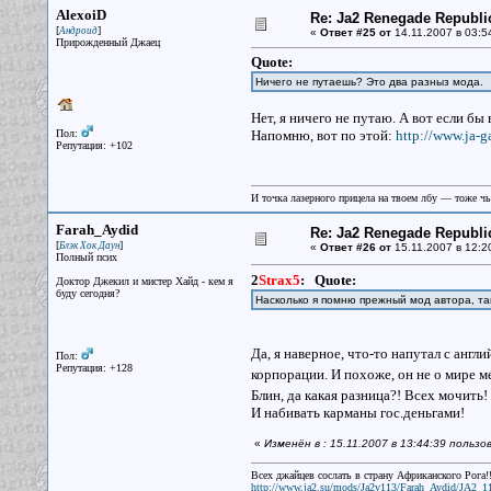
AlexoiD
Re: Ja2 Renegade Republi
[
]
Андроид
«
Ответ #25 от
14.11.2007 в 03:5
Прирожденный Джаец
Quote:
Ничего не путаешь? Это два разныз мода.
Нет, я ничего не путаю. А вот если бы
Пол:
Напомню, вот по этой:
http://www.ja-g
Репутация: +102
И точка лазерного прицела на твоем лбу — тоже чья
Farah_Aydid
Re: Ja2 Renegade Republi
[
]
Блэк Хок Даун
«
Ответ #26 от
15.11.2007 в 12:2
Полный псих
2
Strax5
:
Quote:
Доктор Джекил и мистер Хайд - кем я
буду сегодня?
Насколько я помню прежный мод автора, т
Да, я наверное, что-то напутал с англ
Пол:
Репутация: +128
корпорации. И похоже, он не о мире м
Блин, да какая разница?! Всех мочить!
И набивать карманы гос.деньгами!
«
Изменён в : 15.11.2007 в 13:44:39 польз
Всех джайцев сослать в страну Африканского Рога!!
http://www.ja2.su/mods/Ja2v113/Farah_Aydid/JA2_1