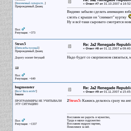
[
]
Законченный гитарист...
«
Ответ #7 от
31.10.2007 в 16:52
Прирожденный Джаец
Видимо забыли сделать анимацию взби
слезть с крыши он "снимает" куртку
Ну и всё-таки сыровато смотрятся но
Пол:
Репутация: +373
Strax5
Re: Ja2 Renegade Republi
[
]
Пятижды пуганый
«
Ответ #8 от
01.11.2007 в 09:40
Прирожденный Джаец
Надо будет со скорпионом связаться, м
Дорогу осилит бегущий
Пол:
Репутация: +649
bugmonster
Re: Ja2 Renegade Republi
[
]
Баги! Баги везде!
«
Ответ #9 от
01.11.2007 в 15:45
Source
2
Strax5
:
Кажись делалось сразу на ан
ПРОГРАММИРЫ НЕ УЧИТЫВАЛИ
ЭТУ СИТУАЦИЮ
Восславим же радость и мужество,
Труда и науки содружество
Пол:
Восславим мудрую партию,
Репутация: +1337
Помолимся за неё.