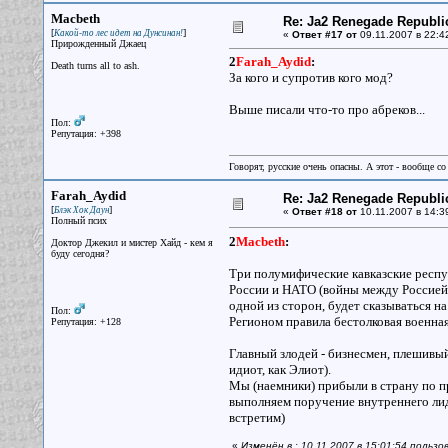
Macbeth
Re: Ja2 Renegade Republi
[
]
Какой-то лес идет на Дунсинан!
«
Ответ #17 от
09.11.2007 в 22:4
Прирожденный Джаец
2
Farah_Aydid
:
Death turns all to ash.
За кого и супротив кого мод?
Выше писали что-то про абреков...
Пол:
Репутация: +398
Говорят, русские очень опасны. А этот - вообще со
Farah_Aydid
Re: Ja2 Renegade Republi
[
]
Блэк Хок Даун
«
Ответ #18 от
10.11.2007 в 14:3
Полный псих
2
Macbeth
:
Доктор Джекил и мистер Хайд - кем я
буду сегодня?
Три полумифические кавказские респу
России и НАТО (войны между Россией 
одной из сторон, будет сказываться на
Пол:
Регионом правила бестолковая военная
Репутация: +128
Главный злодей - бизнесмен, плешивый
идиот, как Элиот).
Мы (наемники) прибыли в страну по пр
выполняем поручение внутреннего лиде
встретим)
«
Изменён в : 10.11.2007 в 15:01:54 польз