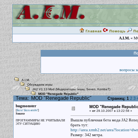
Главная
Помощь
П
A.I.M.
« MO
По
вопросы за
A.I.M.
Обсуждаем игры
JA2 V1.13 Mod
(Модераторы:
iншы
,
Seven
,
KombaT
)
MOD "Renegade Republic"
Тема:
MOD "Renegade Republic"
Страниц:
1
2
3
bugmonster
MOD "Renegade Republi
[
]
Баги! Баги везде!
«
от
29.10.2007 в 13:22:58 »
Source
Вышла публичная бета мода JA2 Reneg
ПРОГРАММИРЫ НЕ УЧИТЫВАЛИ
ЭТУ СИТУАЦИЮ
брать тут:
http://area.xrmb2.net/area?location=d
Размер: 342 метра.