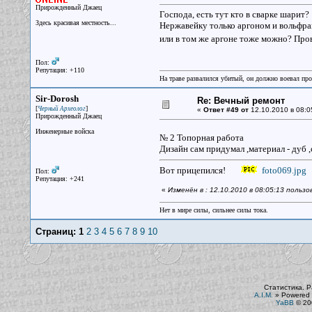
Прирожденный Джаец
Господа, есть тут кто в сварке шарит?
Здесь красивая местность...
Нержавейку только аргоном и вольфр
или в том же аргоне тоже можно? Пров
Пол:
Репутация: +110
На траве развалился убитый, он должно воевал прот
Sir-Dorosh
Re: Вечный ремонт
[
]
Черный Археолог
«
Ответ #49 от
12.10.2010 в 08:0
Прирожденный Джаец
Инженерные войска
№ 2 Топорная работа
Дизайн сам придумал ,материал - дуб ,
Вот прицепился!
foto069.jpg
Пол:
Репутация: +241
«
Изменён в : 12.10.2010 в 08:05:13 пользо
Нет в мире силы, сильнее силы тока.
Страниц:
1
2
3
4
5
6
7
8
9
10
Статистика. Р
A.I.M.
»
Powered 
YaBB
© 200