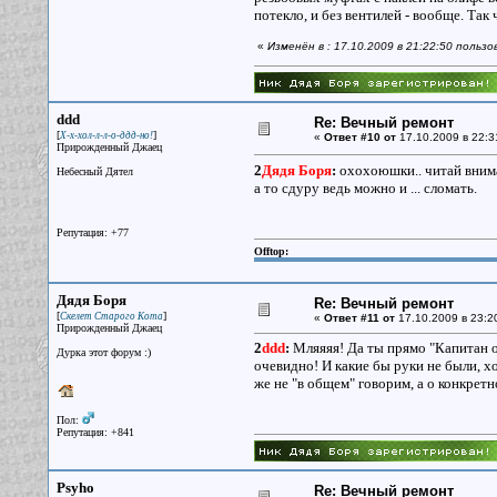
потекло, и без вентилей - вообще. Так 
«
Изменён в : 17.10.2009 в 21:22:50 польз
ddd
Re: Вечный ремонт
[
]
Х-х-хол-л-л-о-ддд-но!
«
Ответ #10 от
17.10.2009 в 22:3
Прирожденный Джаец
2
Дядя Боря
:
охохоюшки.. читай вним
Небесный Дятел
а то сдуру ведь можно и ... сломать.
Репутация: +77
Offtop:
Дядя Боря
Re: Вечный ремонт
[
]
Скелет Старого Кота
«
Ответ #11 от
17.10.2009 в 23:2
Прирожденный Джаец
2
ddd
:
Мляяяя! Да ты прямо "Капитан оч
Дурка этот форум :)
очевидно! И какие бы руки не были, х
же не "в общем" говорим, а о конкрет
Пол:
Репутация: +841
Psyho
Re: Вечный ремонт