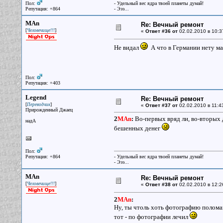
Пол:
- Удельный вес ядра твоей планеты думай!
Репутация: +864
- Эээ...
MAn
Re: Вечный ремонт
[
]
Человечище!!!
«
Ответ #36 от
02.02.2010 в 10:3
Не видал
А что в Германии нету ма
Пол:
Репутация: +403
Legend
Re: Вечный ремонт
[
]
Переводчик
«
Ответ #37 от
02.02.2010 в 11:4
Прирожденный Джаец
2
MAn
:
Во-первых вряд ли, во-вторых 
надА
бешенных денег
Пол:
Репутация: +864
- Удельный вес ядра твоей планеты думай!
- Эээ...
MAn
Re: Вечный ремонт
[
]
Человечище!!!
«
Ответ #38 от
02.02.2010 в 12:2
2
MAn
:
Ну, ты чтоль хоть фотографию полома
тот - по фотографии лечил