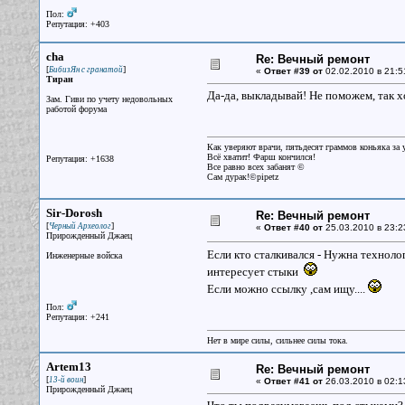
Пол:
Репутация: +403
cha
Re: Вечный ремонт
[
]
БибизЯн с гранатой
«
Ответ #39 от
02.02.2010 в 21:5
Тиран
Да-да, выкладывай! Не поможем, так х
Зам. Гиви по учету недовольных
работой форума
Как уверяют врачи, пятьдесят граммов коньяка за у
Всё хватит! Фарш кончился!
Репутация: +1638
Все равно всех забанят ©
Сам дурак!©pipetz
Sir-Dorosh
Re: Вечный ремонт
[
]
Черный Археолог
«
Ответ #40 от
25.03.2010 в 23:2
Прирожденный Джаец
Если кто сталкивался - Нужна техноло
Инженерные войска
интересует стыки
Если можно ссылку ,сам ищу....
Пол:
Репутация: +241
Нет в мире силы, сильнее силы тока.
Artem13
Re: Вечный ремонт
[
]
13-й воин
«
Ответ #41 от
26.03.2010 в 02:1
Прирожденный Джаец