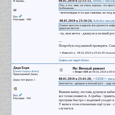
08.01.2010 в 22:51:53,
Artem13 писал(
И тишина...
Эээ, а это, пмм, не очень хорошо, что про
избежание...
- вентиляция есть как таковая, но под 
Пол:
Репутация: +680
08.01.2010 в 23:16:24,
Scholez писал(
Самое простое в идеале все разнести нафих
дорогая пестня
- ну, моя мечта - джакузи в полный ро
---
Попробую под ванной проверять. Спа
«
Изменён в : 08.01.2010 в 23:41:55 польз
Графика для Jagged Alliance
Дядя Боря
Re: Вечный ремонт
[
]
Скелет Старого Кота
«
Ответ #25 от
09.01.2010 в 00:0
Прирожденный Джаец
08.01.2010 в 23:41:28,
<<GEM>> писал
Дурка этот форум :)
моя мечта - джакузи в полный рост - туда н
Выкинь ванну, поставь душевую кабину
Пол:
все точки появится. А грибка - травить
Репутация: +841
протрава быстро с водичкой уходит и 
У меня в этом отношении ещё хуже - с
случается.