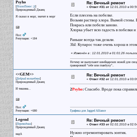
Psyho
Re: Вечный ремонт
[
]
ПсихоПакос :))
«
Ответ #31 от
12.01.2010 в 00:5
Прирожденный Джаец
Если плесень на побелке.
Я сказал в морг, значит в морг
Возьми раствор хлора. Вымой стены. В
Покрась или побели заново.
Хлорка убьет всю гадость в побелки и
Пол:
Репутация: +184
Раньше всегда так делали.
ЗЫ: Купарос тоже очень хорош в этом 
«
Изменён в : 12.01.2010 в 01:01:26 польз
Почему не выпускают швейцарских ножей для сисад
гравировкой "себе или главбуху"..
<<GEM>>
Re: Вечный ремонт
[
]
Добрый волшебник
«
Ответ #32 от
12.01.2010 в 03:0
Прирожденный Джаец
И тишина...
2
Psyho
:
Спасибо. Вроде пока справили
Пол:
Репутация: +680
Графика для Jagged Alliance
Legend
Re: Вечный ремонт
[
]
Переводчик
«
Ответ #33 от
02.02.2010 в 02:0
Прирожденный Джаец
Нужно отремонтировать зонтик.
надА