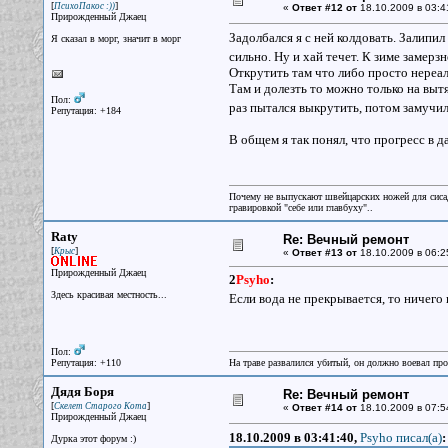
[
]
ПсихоПакос :))
«
Ответ #12 от
18.10.2009 в 03:4
Прирожденный Джаец
Задолбался я с ней колдовать. Залипил
Я сказал в морг, значит в морг
сильно. Ну и хай течет. К зиме замерз
Открутить там что либо просто нереал
Там и долезть то можно только на выт
Пол:
раз пытался выкрутить, потом замучи
Репутация: +184
В общем я так понял, что прогресс в 
Почему не выпускают швейцарских ножей для сисад
гравировкой "себе или главбуху"..
Raty
Re: Вечный ремонт
[
]
Крыс
«
Ответ #13 от
18.10.2009 в 06:2
Прирожденный Джаец
2
Psyho
:
Здесь красивая местность...
Если вода не прекрывается, то ничего
Пол:
Репутация: +110
На траве развалился убитый, он должно воевал прот
Дядя Боря
Re: Вечный ремонт
[
]
Скелет Старого Кота
«
Ответ #14 от
18.10.2009 в 07:5
Прирожденный Джаец
18.10.2009 в 03:41:40,
Psyho писал(a)
:
Дурка этот форум :)