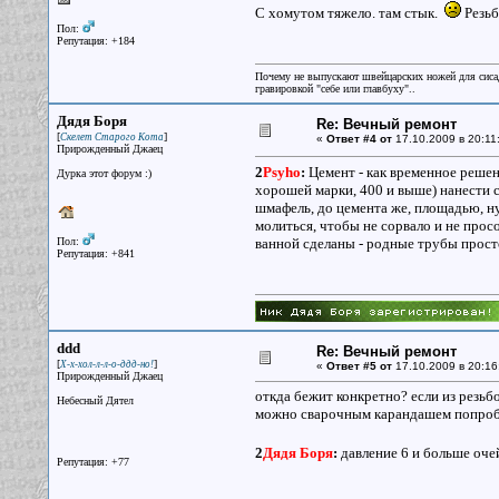
С хомутом тяжело. там стык.
Резьб
Пол:
Репутация: +184
Почему не выпускают швейцарских ножей для сисад
гравировкой "себе или главбуху"..
Дядя Боря
Re: Вечный ремонт
[
]
Скелет Старого Кота
«
Ответ #4 от
17.10.2009 в 20:11
Прирожденный Джаец
2
Psyho
:
Цемент - как временное решен
Дурка этот форум :)
хорошей марки, 400 и выше) нанести с
шмафель, до цемента же, площадью, н
молиться, чтобы не сорвало и не просо
Пол:
ванной сделаны - родные трубы просто
Репутация: +841
ddd
Re: Вечный ремонт
[
]
Х-х-хол-л-л-о-ддд-но!
«
Ответ #5 от
17.10.2009 в 20:16
Прирожденный Джаец
откда бежит конкретно? если из резьб
Небесный Дятел
можно сварочным карандашем попробов
2
Дядя Боря
:
давление 6 и больше оче
Репутация: +77