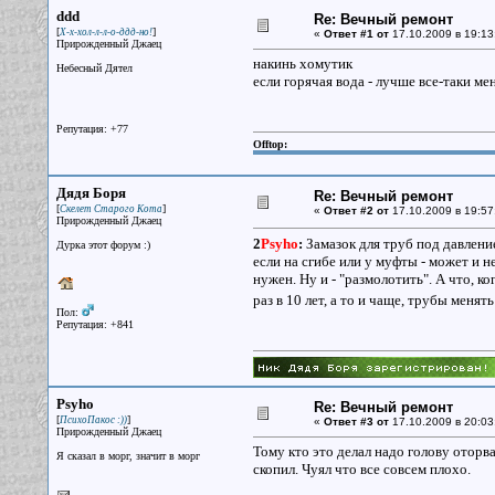
ddd
Re: Вечный ремонт
[
]
Х-х-хол-л-л-о-ддд-но!
«
Ответ #1 от
17.10.2009 в 19:13
Прирожденный Джаец
накинь хомутик
Небесный Дятел
если горячая вода - лучше все-таки ме
Репутация: +77
Offtop:
Дядя Боря
Re: Вечный ремонт
[
]
Скелет Старого Кота
«
Ответ #2 от
17.10.2009 в 19:57
Прирожденный Джаец
2
Psyho
:
Замазок для труб под давлени
Дурка этот форум :)
если на сгибе или у муфты - может и 
нужен. Ну и - "размолотить". А что, к
раз в 10 лет, а то и чаще, трубы менят
Пол:
Репутация: +841
Psyho
Re: Вечный ремонт
[
]
ПсихоПакос :))
«
Ответ #3 от
17.10.2009 в 20:03
Прирожденный Джаец
Тому кто это делал надо голову оторва
Я сказал в морг, значит в морг
скопил. Чуял что все совсем плохо.