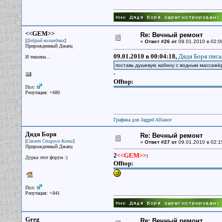
<<GEM>>
Re: Вечный ремонт
[
]
Добрый волшебник
«
Ответ #26 от
09.01.2010 в 02:0
Прирожденный Джаец
09.01.2010 в 00:04:18,
Дядя Боря писа
И тишина...
поставь душевую кабину с водным массажёр
-
Offtop:
Пол:
Репутация: +680
Графика для Jagged Alliance
Дядя Боря
Re: Вечный ремонт
[
]
Скелет Старого Кота
«
Ответ #27 от
09.01.2010 в 02:1
Прирожденный Джаец
2
<<GEM>>
:
Дурка этот форум :)
Offtop:
Пол:
Репутация: +841
Greg
Re: Вечный ремонт