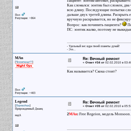
Пациент: зонтик-автомат, раскрываетс
Как сломался: зонтик был сложен, два
всю длину. Последующие попытки сложи
дальше двух третей длины. Раскрыть ег
Пол:
Репутация: +864
вручную раскрывается, но не фиксируе
Вопрос: как починить пациента?
По
ПС: зонтик жалко, поэтому не выкидыв
- Удельный вес ядра твоей планеты думай!
- Эээ...
MAn
Re: Вечный ремонт
[
]
Человечище!!!
«
Ответ #34 от
02.02.2010 в 03:4
Как называется? Скока стоит?
Пол:
Репутация: +403
Legend
Re: Вечный ремонт
[
]
Переводчик
«
Ответ #35 от
02.02.2010 в 05:5
Прирожденный Джаец
2
MAn
:
Free Regeion, модель Monsoon. 
надА