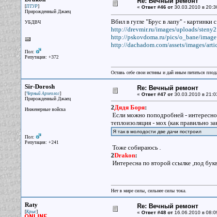
Re: Вечный ремонт
[
]
ПТУР
«
Ответ #46 от
30.03.2010 в 20:3
Прирожденный Джаец
Вбил в гугле "Брус в лапу" - картинки 
УБДВЧ
http://drevmir.ru/images/uploads/steny2
http://pskovdoma.ru/pics/o_bane/image
http://dachadom.com/assets/images/arti
Пол:
Репутация: +372
Оставь себе свои истины и дай иным питаться плод
Sir-Dorosh
Re: Вечный ремонт
[
]
Черный Археолог
«
Ответ #47 от
30.03.2010 в 21:0
Прирожденный Джаец
2
Дядя Боря
:
Инженерные войска
Если можно поподробней - интересно 
теплоизоляция - мох (как правильно з
Я так в молодости две дачи построил
Пол:
Репутация: +241
Тоже собираюсь .
2
Drakon
:
Интересна по второй ссылке ,под букв
Нет в мире силы, сильнее силы тока.
Raty
Re: Вечный ремонт
[
]
Крыс
«
Ответ #48 от
16.06.2010 в 08:0