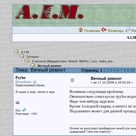
Главная
Помощь
П
A.I.M
A.I.M.
Генерал
О вечном
(Модераторы:
Strax5
,
MicDoc
,
Lion
,
maks_tm
)
Вечный ремонт
Тема:
Вечный ремонт
Страниц:
1
2
3
4
5
6
7
8
9
10
Psyho
Вечный ремонт
[
]
ПсихоПакос :))
«
от
17.10.2009 в 18:50:29 »
Прирожденный Джаец
Возникла следующая проблема.
Я сказал в морг, значит в морг
Окончательно сгнил кусок трубы водо
Надо чем нибудь заделать.
Кроме холодной сварки, я ничего не з
Пол:
Подскажите может для данной процеду
Репутация: +184
Почему не выпускают швейцарских ножей для сисад
гравировкой "себе или главбуху"..