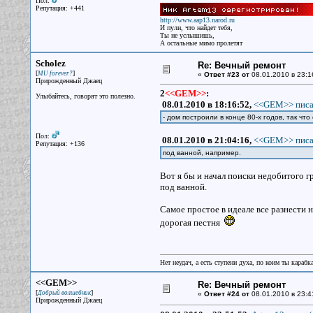
Пол:
Репутация: +441
http://www.aap13.narod.ru
И пули, что найдет тебя,
Ты не услышишь,
А остальные мимо пролетят
Scholez
Re: Вечный ремонт
[
]
MU forever?
«
Ответ #23 от
08.01.2010 в 23:1
Прирожденный Джаец
2
<<GEM>>
:
Улыбайтесь, говорят это полезно.
08.01.2010 в 18:16:52,
<<GEM>> писа
- дом построили в конце 80-х годов, так что 
Пол:
08.01.2010 в 21:04:16,
<<GEM>> писа
Репутация: +136
под ванной, например.
Вот я бы и начал поиски недобитого гр
под ванной.
Самое простое в идеале все разнести н
дорогая пестня
Нет неудач, а есть ступени духа, по коим ты караб
<<GEM>>
Re: Вечный ремонт
[
]
Добрый волшебник
«
Ответ #24 от
08.01.2010 в 23:4
Прирожденный Джаец