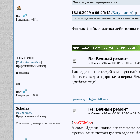
Плюс вода не перекрывается.
18.10.2009 в 06:25:45,
Raty писал(a)
:
Пол:
Если вода не прекрывается, то ничего и не
Репутация: +841
Это так. Любые залепки действенны то
<<GEM>>
Re: Вечный ремонт
[
]
Добрый волшебник
«
Ответ #15 от
08.01.2010 в 01:4
Прирожденный Джаец
Такое дело: от соседей в ванную идёт м
И тишина...
Портит и вид, и здоровье, и нервы. Чем
предлагать
)?
Пол:
Репутация: +680
Графика для Jagged Alliance
Scholez
Re: Вечный ремонт
[
]
MU forever?
«
Ответ #16 от
08.01.2010 в 02:3
Прирожденный Джаец
2
<<GEM>>
:
Улыбайтесь, говорят это полезно.
А само "Здание" ванной часом не по с
пустых сантиметров где эта гадость б