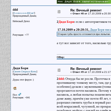
ddd
Re: Вечный ремонт
[
]
Х-х-хол-л-л-о-ддд-но!
«
Ответ #8 от
17.10.2009 в 20:30
Прирожденный Джаец
Небесный Дятел
2
Дядя Боря
:
если с автогерметиком т
17.10.2009 в 20:20:31,
Дядя Боря писа
Старая туба просто отломится при попытке 
Репутация: +77
а тут все зависит от того, насколько 
Offtop:
Дядя Боря
Re: Вечный ремонт
[
]
Скелет Старого Кота
«
Ответ #9 от
17.10.2009 в 21:17
Прирожденный Джаец
2
ddd
:
Откуда бы не росли. Протечка в 
Дурка этот форум :)
прогнившему тонкому месту, там, где 
особенно) делали с зауженными (тонки
прорезаются почти насквозь. Потому м
насквозь, а любая попытка пошевелить
Пол:
Репутация: +841
доме живу, причём уже почти 40 лет, т
разрешил сменить трубы в первый раз 
всей некрасивой, чугунной, но прекра
резьбовых муфтах с паклей на олифе вс