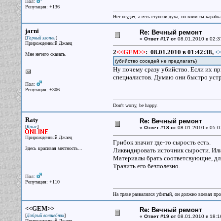
Пол:
Репутация: +136
Нет неудач, а есть ступени духа, по коим ты караб
jarni
Re: Вечный ремонт
[
]
Гарный хлопец
«
Ответ #17 от
08.01.2010 в 02:3
Прирожденный Джаец
2
<<GEM>>
:
08.01.2010 в 01:42:38,
<
Мне нечего сказать.
(убийство соседей не предлагать)
Ну почему сразу убийство. Если их пр
специалистов. Думаю они быстро устр
Пол:
Репутация: +306
Don't worry, be happy.
Raty
Re: Вечный ремонт
[
]
Крыс
«
Ответ #18 от
08.01.2010 в 05:0
Прирожденный Джаец
Грибок значит где-то сырость есть.
Здесь красивая местность...
Ликвидировать источник сырости. Или 
Материалы брать соответсвующие, для 
Травить его безполезно.
Пол:
Репутация: +110
На траве развалился убитый, он должно воевал прот
<<GEM>>
Re: Вечный ремонт
[
]
Добрый волшебник
«
Ответ #19 от
08.01.2010 в 18:1
Прирожденный Джаец