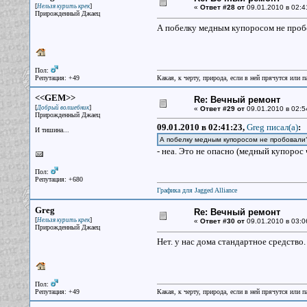
[
]
Нельзя курить крек
«
Ответ #28 от
09.01.2010 в 02:4
Прирожденный Джаец
А побелку медным купоросом не пробо
Пол:
Репутация: +49
Какая, к черту, природа, если в ней прячутся или 
<<GEM>>
Re: Вечный ремонт
[
]
Добрый волшебник
«
Ответ #29 от
09.01.2010 в 02:5
Прирожденный Джаец
09.01.2010 в 02:41:23,
Greg писал(a)
:
И тишина...
А побелку медным купоросом не пробовали
- неа. Это не опасно (медный купорос
Пол:
Репутация: +680
Графика для Jagged Alliance
Greg
Re: Вечный ремонт
[
]
Нельзя курить крек
«
Ответ #30 от
09.01.2010 в 03:0
Прирожденный Джаец
Нет. у нас дома стандартное средство.
Пол:
Репутация: +49
Какая, к черту, природа, если в ней прячутся или 