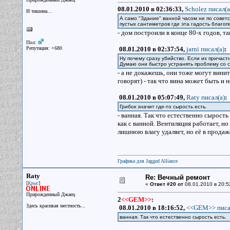
08.01.2010 в 02:36:33,
Scholez писал(a
И тишина...
А само "Здание" ванной часом не по совет
пустых сантиметров где эта гадость благоп
- дом построили в конце 80-х годов, та
Пол:
Репутация: +680
08.01.2010 в 02:37:54,
jarni писал(a)
:
Ну почему сразу убийство. Если их причаст
Думаю они быстро устранять проблему со с
- а не докажешь, они тоже могут винит
говорят) - так что вина может быть и н
08.01.2010 в 05:07:49,
Raty писал(a)
:
Грибок значит где-то сырость есть.
- ванная. Так что естественно сырость
как с ванной. Вентиляция работает, но
лишнюю влагу удаляет, но её в продаже 
Графика для Jagged Alliance
Raty
Re: Вечный ремонт
[
]
Крыс
«
Ответ #20 от
08.01.2010 в 20:5
Прирожденный Джаец
2
<<GEM>>
:
Здесь красивая местность...
08.01.2010 в 18:16:52,
<<GEM>> писа
ванная. Так что естественно сырость есть.