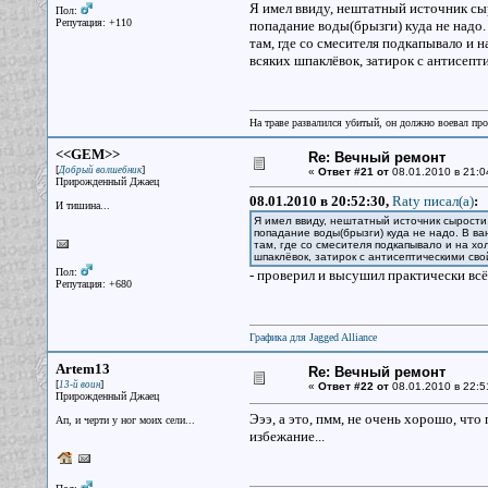
Я имел ввиду, нештатный источник сыр
Пол:
Репутация: +110
попадание воды(брызги) куда не надо.
там, где со смесителя подкапывало и 
всяких шпаклёвок, затирок с антисепт
На траве развалился убитый, он должно воевал прот
<<GEM>>
Re: Вечный ремонт
[
]
Добрый волшебник
«
Ответ #21 от
08.01.2010 в 21:0
Прирожденный Джаец
08.01.2010 в 20:52:30,
Raty писал(a)
:
И тишина...
Я имел ввиду, нештатный источник сырости.
попадание воды(брызги) куда не надо. В ва
там, где со смесителя подкапывало и на х
шпаклёвок, затирок с антисептическими сво
Пол:
- проверил и высушил практически всё
Репутация: +680
Графика для Jagged Alliance
Artem13
Re: Вечный ремонт
[
]
13-й воин
«
Ответ #22 от
08.01.2010 в 22:5
Прирожденный Джаец
Эээ, а это, пмм, не очень хорошо, что
Ап, и черти у ног моих сели...
избежание...