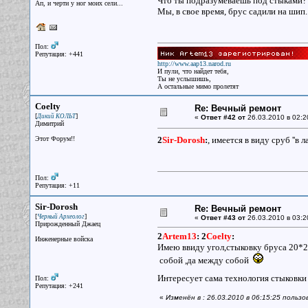
Что ты подразумеваешь под стыками?
Ап, и черти у ног моих сели...
Мы, в свое время, брус садили на шип.
Пол:
Репутация: +441
http://www.aap13.narod.ru
И пули, что найдет тебя,
Ты не услышишь,
А остальные мимо пролетят
Coelty
Re: Вечный ремонт
[
]
Дикий КОЛЬТ
«
Ответ #42 от
26.03.2010 в 02:2
Димитрий
Этот Форум!!
2
Sir-Dorosh
:
, имеется в виду сруб ''в л
Пол:
Репутация: +11
Sir-Dorosh
Re: Вечный ремонт
[
]
Черный Археолог
«
Ответ #43 от
26.03.2010 в 03:2
Прирожденный Джаец
2
Artem13
:
2
Coelty
:
Инженерные войска
Имею ввиду угол,стыковку бруса 20*
собой ,да между собой
Интересует сама технология стыковк
Пол:
Репутация: +241
«
Изменён в : 26.03.2010 в 06:15:25 пользо