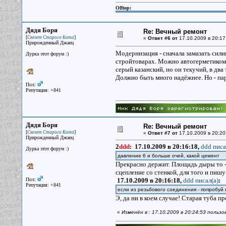
Offtop:
Дядя Боря
Re: Вечный ремонт
[
]
Скелет Старого Кота
«
Ответ #6 от
17.10.2009 в 20:17
Прирожденный Джаец
Модернизация - сначала замазать сили
Дурка этот форум :)
стройтоварах. Можно автогерметиком 
серый казанский, но он текучий, в д
Должно быть много надёжнее. Но - пар
Пол:
Репутация: +841
Дядя Боря
Re: Вечный ремонт
[
]
Скелет Старого Кота
«
Ответ #7 от
17.10.2009 в 20:20
Прирожденный Джаец
2
ddd
:
17.10.2009 в 20:16:18,
ddd писа
Дурка этот форум :)
давление 6 и больше очей, какой цемент
Прекрасно держит. Площадь дыры то - 
сцепление со стенкой, для того и пи
Пол:
17.10.2009 в 20:16:18,
ddd писал(a)
:
Репутация: +841
если из резьбового соединения - попробуй
Э, да ни в коем случае! Старая туба 
«
Изменён в : 17.10.2009 в 20:24:53 польз