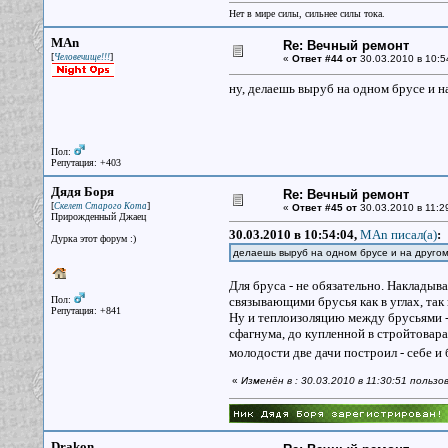
Нет в мире силы, сильнее силы тока.
MAn
Re: Вечный ремонт
[
]
Человечище!!!
«
Ответ #44 от
30.03.2010 в 10:5
ну, делаешь выруб на одном брусе и 
Пол:
Репутация: +403
Дядя Боря
Re: Вечный ремонт
[
]
Скелет Старого Кота
«
Ответ #45 от
30.03.2010 в 11:2
Прирожденный Джаец
30.03.2010 в 10:54:04,
MAn писал(a)
:
Дурка этот форум :)
делаешь выруб на одном брусе и на друго
Для бруса - не обязательно. Накладыв
Пол:
связывающими брусья как в углах, так и
Репутация: +841
Ну и теплоизоляцию между брусьями -
сфагнума, до купленной в стройтоварах
молодости две дачи построил - себе и
«
Изменён в : 30.03.2010 в 11:30:51 польз
Drakon