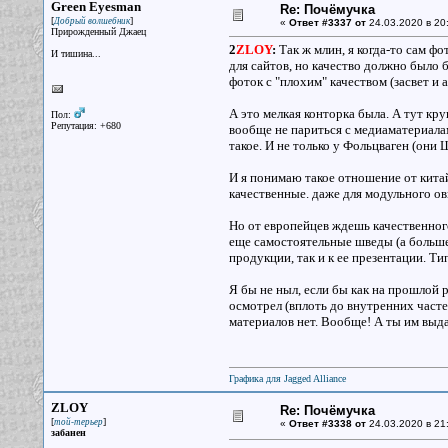
Green Eyesman
Re: Почёмучка
[
]
Добрый волшебник
«
Ответ #3337 от
24.03.2020 в 20
Прирожденный Джаец
2
ZLOY
:
Так ж млин, я когда-то сам ф
И тишина...
для сайтов, но качество должно было б
фоток с "плохим" качеством (засвет и 
А это мелкая конторка была. А тут кр
Пол:
Репутация: +680
вообще не париться с медиаматериалами
такое. И не только у Фольцваген (они 
И я понимаю такое отношение от китай
качественные. даже для модульного о
Но от европейцев ждешь качественного
еще самостоятельные шведы (а больше 
продукции, так и к ее презентации. Ти
Я бы не ныл, если бы как на прошлой
осмотрел (вплоть до внутренних частей
материалов нет. Вообще! А ты им выда
Графика для Jagged Alliance
ZLOY
Re: Почёмучка
[
]
той-терьер
«
Ответ #3338 от
24.03.2020 в 21
забанен