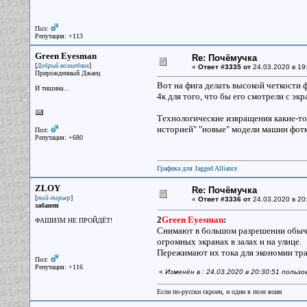
Пол:
Репутация: +113
Green Eyesman
Re: Почёмучка
[
]
Добрый волшебник
«
Ответ #3335 от
24.03.2020 в 19
Прирожденный Джаец
Вот на фига делать высокой четкости 
И тишина...
4к для того, что бы его смотрели с эк
Технологические извращения какие-то.
историей" "новые" модели машин фотка
Пол:
Репутация: +680
Графика для Jagged Alliance
ZLOY
Re: Почёмучка
[
]
той-терьер
«
Ответ #3336 от
24.03.2020 в 20
забанен
2
Green Eyesman
:
ФАШИЗМ НЕ ПРОЙДЁТ!
Снимают в большом разрешении обычн
огромных экранах в залах и на улице.
Пережимают их тока для экономии тра
Пол:
Репутация: +116
«
Изменён в : 24.03.2020 в 20:30:51 польз
Если по-русски скроен, и один в поле воин