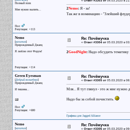
Злой ночи
«
Ответ #3303 от
04.03.2020 в 21:
Полный псих
2
Nemo
:
Я - за!
Мне нужно выпить...
Так же в номинацию - "Злейший флуде
Пол:
Репутация: +113
Nemo
Re: Почёмучка
[
]
капитан
«
Ответ #3304 от
05.03.2020 в 03
Прирожденный Джаец
Я люблю этот Форум!
2
GoodNight
:
Надо обсудить тематику 
Репутация: +114
Green Eyesman
Re: Почёмучка
[
]
Добрый волшебник
«
Ответ #3305 от
05.03.2020 в 08
Прирожденный Джаец
Мля... Я тут глянул - это ж мне нужно
И тишина...
Надо бы за собой почистить.
Пол:
Репутация: +680
Графика для Jagged Alliance
Nemo
Re: Почёмучка
[
]
капитан
«
Ответ #3306 от
05.03.2020 в 09