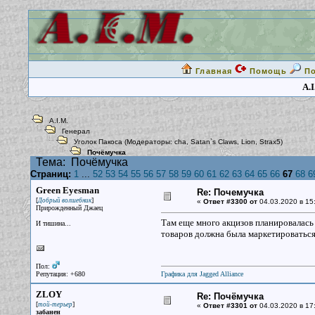
Главная
Помощь
П
A.I
A.I.M.
Генерал
Уголок Пакоса
(Модераторы:
cha
,
Satan`s Claws
,
Lion
,
Strax5
)
Почёмучка
Тема:
Почёмучка
Страниц:
1
...
52
53
54
55
56
57
58
59
60
61
62
63
64
65
66
67
68
6
Green Eyesman
Re: Почемучка
[
]
Добрый волшебник
«
Ответ #3300 от
04.03.2020 в 15
Прирожденный Джаец
Там еще много акцизов планировалась с
И тишина...
товаров должна была маркетироваться.
Пол:
Репутация: +680
Графика для Jagged Alliance
ZLOY
Re: Почёмучка
[
]
той-терьер
«
Ответ #3301 от
04.03.2020 в 17
забанен