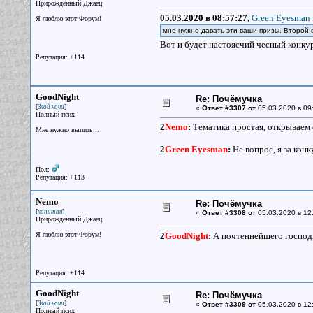
Прирожденный Джаец
05.03.2020 в 08:57:27,
Green Eyesman 
Я люблю этот Форум!
мне нужно давать эти ваши призы. Второй 
Вот и будет настоясчий чесный конку
Репутация: +114
GoodNight
Re: Почёмучка
[
]
Злой ночи
«
Ответ #3307 от
05.03.2020 в 09
Полный псих
2
Nemo
:
Тематика простая, открываем 
Мне нужно выпить...
2
Green Eyesman
:
Не вопрос, я за кон
Пол:
Репутация: +113
Nemo
Re: Почёмучка
[
]
капитан
«
Ответ #3308 от
05.03.2020 в 12
Прирожденный Джаец
Я люблю этот Форум!
2
GoodNight
:
А почтеннейшего господи
Репутация: +114
GoodNight
Re: Почёмучка
[
]
Злой ночи
«
Ответ #3309 от
05.03.2020 в 12
Полный псих