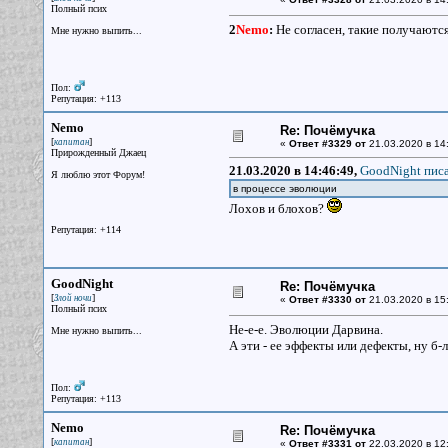
Полный псих
2
Nemo
:
Не согласен, такие получаютс
Мне нужно выпить...
Пол:
Репутация: +113
Nemo
Re: Почёмучка
[
]
капитан
«
Ответ #3329 от
21.03.2020 в 14
Прирожденный Джаец
21.03.2020 в 14:46:49,
GoodNight писа
Я люблю этот Форум!
в процессе эволюции
Лохов и блохов?
Репутация: +114
GoodNight
Re: Почёмучка
[
]
Злой ночи
«
Ответ #3330 от
21.03.2020 в 15
Полный псих
Не-е-е. Эволюции Дарвина.
Мне нужно выпить...
А эти - ее эффекты или дефекты, ну б-
Пол:
Репутация: +113
Nemo
Re: Почёмучка
[
]
капитан
«
Ответ #3331 от
22.03.2020 в 12