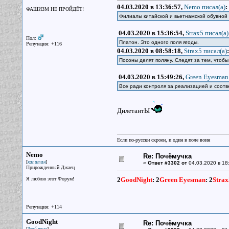
04.03.2020 в 13:36:57,
Nemo писал(a)
:
ФАШИЗМ НЕ ПРОЙДЁТ!
Филиалы китайской и вьетнамской обувной
04.03.2020 в 15:36:54,
Strax5 писал(a)
Пол:
Платон. Это одного поля ягоды.
Репутация: +116
04.03.2020 в 08:58:18,
Strax5 писал(a)
:
Посоны делят поляну. Следят за тем, чтоб
04.03.2020 в 15:49:26,
Green Eyesman 
Все ради контроля за реализацией и соотв
ДилетантЫ
Если по-русски скроен, и один в поле воин
Nemo
Re: Почёмучка
[
]
капитан
«
Ответ #3302 от
04.03.2020 в 18
Прирожденный Джаец
Я люблю этот Форум!
2
GoodNight
:
2
Green Eyesman
:
2
Strax
Репутация: +114
GoodNight
Re: Почёмучка
[
]