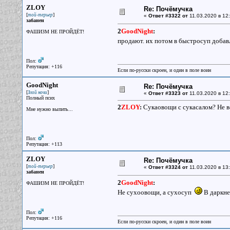
ZLOY
Re: Почёмучка
[
]
той-терьер
«
Ответ #3322 от
11.03.2020 в 12:
забанен
2
GoodNight
:
ФАШИЗМ НЕ ПРОЙДЁТ!
продают. их потом в быстросуп доба
Пол:
Репутация: +116
Если по-русски скроен, и один в поле воин
GoodNight
Re: Почёмучка
[
]
Злой ночи
«
Ответ #3323 от
11.03.2020 в 12:
Полный псих
2
ZLOY
:
Сукаовощи с сукасалом? Не в
Мне нужно выпить...
Пол:
Репутация: +113
ZLOY
Re: Почёмучка
[
]
той-терьер
«
Ответ #3324 от
11.03.2020 в 13:
забанен
2
GoodNight
:
ФАШИЗМ НЕ ПРОЙДЁТ!
Не сухоовощи, а сухосуп
В даркне
Пол:
Репутация: +116
Если по-русски скроен, и один в поле воин