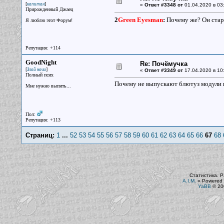
[
]
капитан
«
Ответ #3348 от
01.04.2020 в 03
Прирожденный Джаец
2
Green Eyesman
:
Почему же? Он ста
Я люблю этот Форум!
Репутация: +114
GoodNight
Re: Почёмучка
[
]
Злой ночи
«
Ответ #3349 от
17.04.2020 в 10
Полный псих
Почему не выпускают блютуз модули к
Мне нужно выпить...
Пол:
Репутация: +113
Страниц:
1
...
52
53
54
55
56
57
58
59
60
61
62
63
64
65
66
67
68
Статистика. Р
A.I.M.
»
Powered 
YaBB
© 200