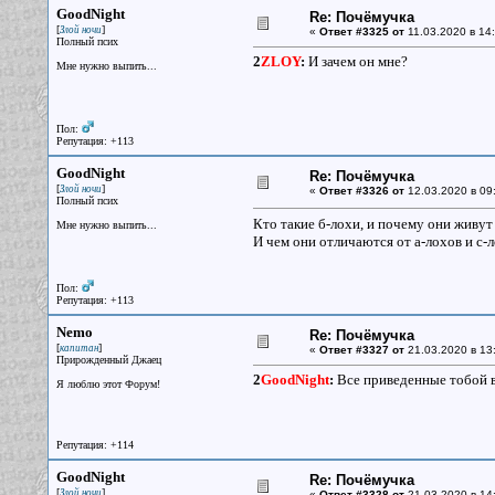
GoodNight
Re: Почёмучка
[
]
Злой ночи
«
Ответ #3325 от
11.03.2020 в 14:
Полный псих
2
ZLOY
:
И зачем он мне?
Мне нужно выпить...
Пол:
Репутация: +113
GoodNight
Re: Почёмучка
[
]
Злой ночи
«
Ответ #3326 от
12.03.2020 в 09
Полный псих
Кто такие б-лохи, и почему они живут 
Мне нужно выпить...
И чем они отличаются от а-лохов и с-
Пол:
Репутация: +113
Nemo
Re: Почёмучка
[
]
капитан
«
Ответ #3327 от
21.03.2020 в 13
Прирожденный Джаец
2
GoodNight
:
Все приведенные тобой в
Я люблю этот Форум!
Репутация: +114
GoodNight
Re: Почёмучка
[
]
Злой ночи
«
Ответ #3328 от
21.03.2020 в 14