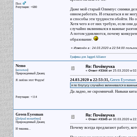
Пол:
Репутация: +680
Даже мой старый Олимпус снимки дела
овном работать. И отказаться я не мо
и способы эти трудности обойти. Но о
Хотя чего я от них требую, если они д
случайно вклинивался в важные разгов
А потом удивляются, почему конкурент
образование.
«
Изменён в : 24.03.2020 в 22:54:00 польз
Графика для Jagged Alliance
Nemo
Re: Почёмучка
[
]
капитан
«
Ответ #3344 от
25.03.2020 в 02
Прирожденный Джаец
24.03.2020 в 22:53:31,
Green Eyesman 
Я люблю этот Форум!
я по блутусу случайно вклинивался в важны
Да ладно, не скромничай. Навыки кита
Репутация: +114
Green Eyesman
Re: Почёмучка
[
]
Добрый волшебник
«
Ответ #3345 от
30.03.2020 в 22
Прирожденный Джаец
Почему всегда предлагают работу, кот
И тишина...