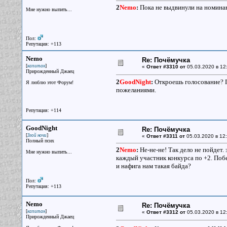
2
Nemo
:
Пока не выдвинули на номинант
Мне нужно выпить...
Пол:
Репутация: +113
Nemo
Re: Почёмучка
[
]
капитан
«
Ответ #3310 от
05.03.2020 в 12
Прирожденный Джаец
2
GoodNight
:
Откроешь голосование? П
Я люблю этот Форум!
пожеланиями.
Репутация: +114
GoodNight
Re: Почёмучка
[
]
Злой ночи
«
Ответ #3311 от
05.03.2020 в 12:
Полный псих
2
Nemo
:
Не-не-не! Так дело не пойдет.
Мне нужно выпить...
каждый участник конкурса по +2. Поб
и нафига нам такая байда?
Пол:
Репутация: +113
Nemo
Re: Почёмучка
[
]
капитан
«
Ответ #3312 от
05.03.2020 в 12
Прирожденный Джаец