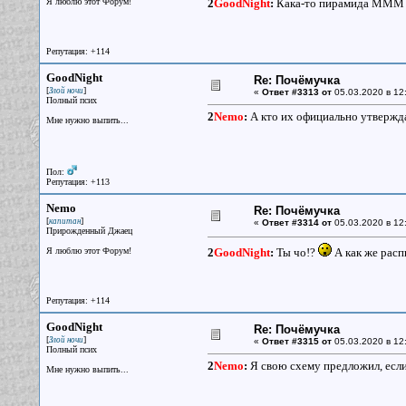
Я люблю этот Форум!
2
GoodNight
:
Кака-то пирамида МММ п
Репутация: +114
GoodNight
Re: Почёмучка
[
]
Злой ночи
«
Ответ #3313 от
05.03.2020 в 12
Полный псих
2
Nemo
:
А кто их официально утверждал
Мне нужно выпить...
Пол:
Репутация: +113
Nemo
Re: Почёмучка
[
]
капитан
«
Ответ #3314 от
05.03.2020 в 12
Прирожденный Джаец
Я люблю этот Форум!
2
GoodNight
:
Ты чо!?
А как же расп
Репутация: +114
GoodNight
Re: Почёмучка
[
]
Злой ночи
«
Ответ #3315 от
05.03.2020 в 12
Полный псих
2
Nemo
:
Я свою схему предложил, если 
Мне нужно выпить...