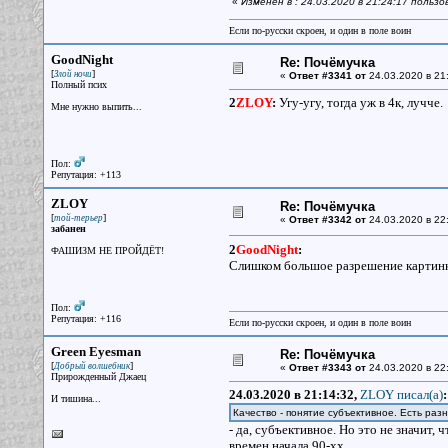
«
Изменён в : 24.03.2020 в 21:24:17 польз
Если по-русски скроен, и один в поле воин
GoodNight
Re: Почёмучка
[
]
Злой ночи
«
Ответ #3341 от
24.03.2020 в 21
Полный псих
2
ZLOY
:
Угу-угу, тогда уж в 4к, лучче.
Мне нужно выпить...
Пол:
Репутация: +113
ZLOY
Re: Почёмучка
[
]
той-терьер
«
Ответ #3342 от
24.03.2020 в 22
забанен
2
GoodNight
:
ФАШИЗМ НЕ ПРОЙДЁТ!
Слишком большое разрешение картинк
Пол:
Репутация: +116
Если по-русски скроен, и один в поле воин
Green Eyesman
Re: Почёмучка
[
]
Добрый волшебник
«
Ответ #3343 от
24.03.2020 в 22
Прирожденный Джаец
24.03.2020 в 21:14:32,
ZLOY писал(a)
:
И тишина...
Качество - понятие субъективное. Есть раз
- да, субъективное. Но это не значит,
времен начала 90-хх.