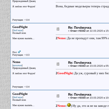
Прирожденный Джаец
Вона, бедные модельеры теперь страд
Я люблю этот Форум!
Репутация: +114
GoodNight
Re: Почёмучка
[
]
Злой ночи
«
Ответ #3332 от
22.03.2020 в 15
Полный псих
2
Nemo
:
Да не пропадут они, там 99% в
Мне нужно выпить...
Пол:
Репутация: +113
Nemo
Re: Почёмучка
[
]
капитан
«
Ответ #3333 от
23.03.2020 в 05
Прирожденный Джаец
2
GoodNight
:
Да уж, суровый у них биз
Я люблю этот Форум!
Репутация: +114
GoodNight
Re: Почёмучка
[
]
Злой ночи
«
Ответ #3334 от
23.03.2020 в 10
Полный псих
Мне нужно выпить...
2
Nemo
:
) Ну да, это ж не на заводе 