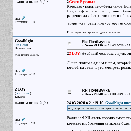
2
Green Eyesman
:
ФАШИЗМ НЕ ПРОЙДЁТ!
Качество - понятие субъективное. Ест
Видео и фото, которые сделаны в боль
разрешении и без растяжения изображ
Пол:
Репутация: +116
«
Изменён в : 24.03.2020 в 21:15:18 польз
Если по-русски скроен, и один в поле воин
GoodNight
Re: Почёмучка
[
]
Злой ночи
«
Ответ #3339 от
24.03.2020 в 21
Полный псих
2
ZLOY
:
Не сбивай человека с пути, он
Мне нужно выпить...
Лично знаком с одним типом, который 
ютьюб, на этом ноуте, смотреть ролик
Пол:
Репутация: +113
ZLOY
Re: Почёмучка
[
]
той-терьер
«
Ответ #3340 от
24.03.2020 в 21
забанен
24.03.2020 в 21:19:10,
GoodNight писа
ФАШИЗМ НЕ ПРОЙДЁТ!
и для проверки какчества экрана, полез на
Ролики в ФХД очень хорошо смотреть, 
Пол:
качество изображения на экране буде
Репутация: +116