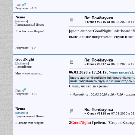
Пол:
Репутация: +113
Nemo
Re: Почёмучка
[
]
капитан
«
Ответ #3316 от
06.03.2020 в 17
Прирожденный Джаец
[quote author=GoodNight link=board=
Я люблю этот Форум!
ныне, а ныне попрятались сцуки в око
Репутация: +114
GoodNight
Re: Почёмучка
[
]
Злой ночи
«
Ответ #3317 от
06.03.2020 в 19
Полный псих
06.03.2020 в 17:24:19,
Nemo писал(a)
:
Мне нужно выпить...
[quote author=GoodNight link=board=flame;
ныне попрятались сцуки в окошках отдельны
Слыш, че это за хрень?
Пол:
Репутация: +113
«
Изменён в : 06.03.2020 в 19:47:19 польз
Nemo
Re: Почёмучка
[
]
капитан
«
Ответ #3318 от
07.03.2020 в 02
Прирожденный Джаец
2
GoodNight
:
Гребень. "Старик Козлод
Я люблю этот Форум!