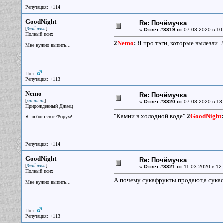
Репутация: +114
GoodNight
Re: Почёмучка
[
]
Злой ночи
«
Ответ #3319 от
07.03.2020 в 10
Полный псих
2
Nemo
:
Я про тэги, которые вылезли. 
Мне нужно выпить...
Пол:
Репутация: +113
Nemo
Re: Почёмучка
[
]
капитан
«
Ответ #3320 от
07.03.2020 в 13
Прирожденный Джаец
"Камни в холодной воде".
2
GoodNight
:
Я люблю этот Форум!
Репутация: +114
GoodNight
Re: Почёмучка
[
]
Злой ночи
«
Ответ #3321 от
11.03.2020 в 12:
Полный псих
А почему сукафрукты продают,а сука
Мне нужно выпить...
Пол:
Репутация: +113