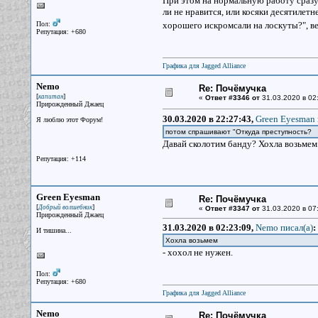
При этом на нормальную работу сразу 
ли не нравится, или косяки десятилет
Пол:
хорошего искромсали на лоскуты?", в
Репутация: +680
Графика для Jagged Alliance
Nemo
Re: Почёмучка
[
]
капитан
«
Ответ #3346 от
31.03.2020 в 02
Прирожденный Джаец
30.03.2020 в 22:27:43,
Green Eyesman 
Я люблю этот Форум!
потом спрашивают "Откуда преступность?
Давай сколотим банду? Хохла возьмем
Репутация: +114
Green Eyesman
Re: Почёмучка
[
]
Добрый волшебник
«
Ответ #3347 от
31.03.2020 в 07
Прирожденный Джаец
31.03.2020 в 02:23:09,
Nemo писал(a)
:
И тишина...
Хохла возьмем
- хохол не нужен.
Пол:
Репутация: +680
Графика для Jagged Alliance
Nemo
Re: Почёмучка