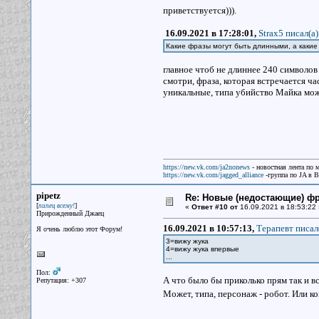
приветствуется))).
16.09.2021 в 17:28:01,
Strax5 писал(a)
Какие фразы могут быть длинными, а какие 
главное чтоб не длиннее 240 символов
смотри, фраза, которая встречается ча
уникальные, типа убийство Майка мож
https://new.vk.com/ja2nonews
- новостная лента по 
https://new.vk.com/jagged_alliance
-группа по JA в 
pipetz
Re: Новые (недостающие) ф
[
]
пипец всему!
«
Ответ #10 от
16.09.2021 в 18:53:22 
Прирожденный Джаец
16.09.2021 в 10:57:13,
Терапевт писал
Я очень люблю этот Форум!
3=вижу жука
4=вижу жука впервые
...
Пол:
А что было бы приколько прям так и вс
Репутация: +307
Может, типа, персонаж - робот. Или 