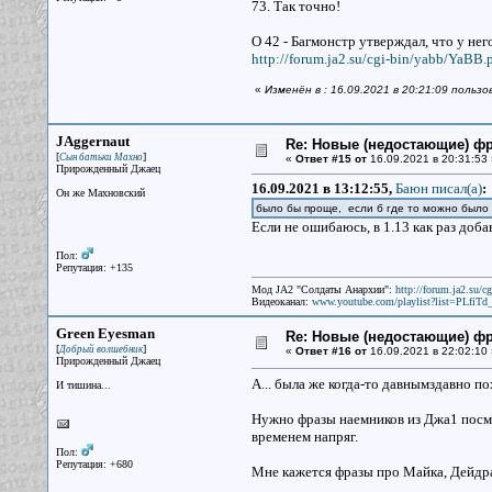
73. Так точно!
О 42 - Багмонстр утверждал, что у нег
http://forum.ja2.su/cgi-bin/yabb/YaBB.
«
Изменён в : 16.09.2021 в 20:21:09 пользо
JAggernaut
Re: Новые (недостающие) ф
[
]
Сын батьки Махно
«
Ответ #15 от
16.09.2021 в 20:31:53 
Прирожденный Джаец
16.09.2021 в 13:12:55,
Баюн писал(a)
:
Он же Махновский
было бы проще, если б где то можно было
Если не ошибаюсь, в 1.13 как раз доб
Пол:
Репутация: +135
Мод JA2 "Солдаты Анархии":
http://forum.ja2.su/
Видеоканал:
www.youtube.com/playlist?list=PLfi
Green Eyesman
Re: Новые (недостающие) ф
[
]
Добрый волшебник
«
Ответ #16 от
16.09.2021 в 22:02:10 
Прирожденный Джаец
А... была же когда-то давнымздавно по
И тишина...
Нужно фразы наемников из Джа1 посмо
временем напряг.
Пол:
Репутация: +680
Мне кажется фразы про Майка, Дейдр