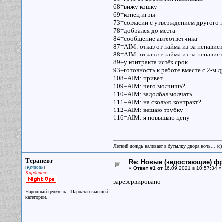
68=вижу кошку
69=конец игры
73=согласии с утверждением другого
78=добрался до места
84=сообщение автоответчика
87=AIM: отказ от найма из-за ненавис
88=AIM: отказ от найма из-за ненави
89=у контракта истёк срок
93=готовность к работе вместе с 2-м 
108=AIM: привет
109=AIM: чего молчишь?
110=AIM: задолбал молчать
111=AIM: на сколько контракт?
112=AIM: вешаю трубку
116=AIM: я повышаю цену
Летний дождь наливает в бутылку двора ночь... (с
Терапевт
Re: Новые (недостающие) ф
[
]
Кулибин
«
Ответ #1 от
16.09.2021 в 10:57:34 »
Кардинал
зарезервировано
Народный целитель. Шарлатан высшей
категории.