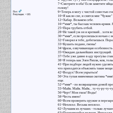
7=Смотрите в оба! Если заметите яйца,
голову!
9=Теперь я могу с чистой совестью го
Пол:
Репутация: +185
10=Я как во сне, и снятся мне "Чужие
12=Хабар. Возьмем себе.
16=*имя*, ты был как человек-армия. 
25=Пора трубить отбой.
28=Не такой уж он и крепкий... хотя в
30=*имя*, если проснешься ночью с н
32=Говорил я тебе, добегаешься. Пор
33=Кушать подано, гиены!
34=фраза, озвучивающая особенность 
35=Ожидаю дальнейших инструкций.
37=Тебе уже давно в аду прогулы ставя
38=Я теперь как Элен Рипли, мля, тольк
41=При подборе людей нужно уделять 
что приходится объяснять такие вещи
42=Воздух! Всем укрыться!
50=Эта тупая никчемная скотина *имя
еще.
52=*имя* - по возвращении домой пре
55=Майк. Майк. Майк... ту-ту-ру-ту-ту
56=Черт! Мои глаза! Воды!
58=Честь имею!
60=Всем проверить оружие и перезаряд
61=Неплохо. Весьма неплохо.
62=Лучшим из лучших - только лучше
63=Потерявшийся мальчик. Непохоже, 