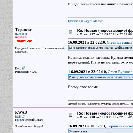
И надо весь список наемников размести
Графика для Jagged Alliance
Терапевт
Re: Новые (недостающие) ф
[
]
Кулибин
«
Ответ #17 от
16.09.2021 в 22:31:06 
Кардинал
16.09.2021 в 22:02:10,
Green Eyesman 
Мне кажется фразы про Майка, Дейдрану и
Народный целитель. Шарлатан высшей
категории.
Невнимательно читаешь. Нужны именно
переведены). И это не для какого-то м
Пол:
16.09.2021 в 22:02:10,
Green Eyesman 
Репутация: +1207
И надо весь список наемников разместить, ч
Всему своё время.
Летний дождь наливает в бутылку двора ночь... (с
KWAD
Re: Новые (недостающие) ф
[
]
сКВАД
«
Ответ #18 от
16.09.2021 в 22:38:42 
Прирожденный Джаец
16.09.2021 в 10:57:13,
Терапевт писал
Я люблю этот Форум!
3=вижу жука