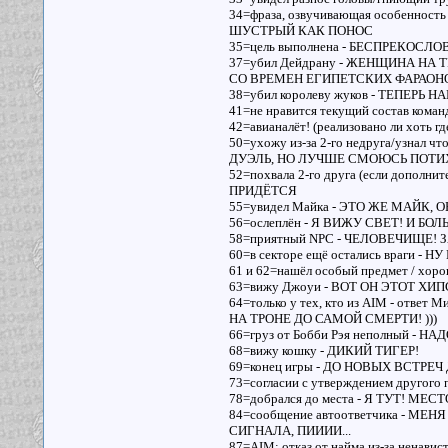
34=фраза, озвучивающая особенность 
ШУСТРЫЙ КАК ПОНОС
35=цель выполнена - БЕСПРЕКОСЛО
37=убил Дейдрану - ЖЕНЩИНА Н
СО ВРЕМЕН ЕГИПЕТСКИХ ФАРАОН
38=убил королеву жуков - ТЕПЕ
41=не нравится текущий состав ко
42=авианалёт! (реализовано ли хоть г
50=ухожу из-за 2-го недруга/узнал ч
ДУЭЛЬ, НО ЛУЧШЕ СМОЮСЬ ПОТ
52=похвала 2-го друга (если допол
ПРИДЁТСЯ
55=увидел Майка - ЭТО ЖЕ МАЙК,
56=ослеплён - Я ВИЖУ СВЕТ! И БО
58=приятный NPC - ЧЕЛОВЕЧИЩЕ! 
60=в секторе ещё остались враги
61 и 62=нашёл особый предмет / х
63=вижу Джоуи - ВОТ ОН ЭТОТ ХИ
64=только у тех, кто из AIM - от
НА ТРОНЕ ДО САМОЙ СМЕРТИ! )))
66=груз от Бобби Рэя неполный 
68=вижу кошку - ДИКИЙ ТИГЕР!
69=конец игры - ДО НОВЫХ ВСТРЕ
73=согласии с утверждением друг
78=добрался до места - Я ТУТ! М
84=сообщение автоответчика - 
СИГНАЛА, ПИИИИ...
87=AIM: отказ от найма из-за нен