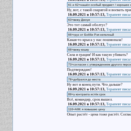
61 и 62=нашёл особый предмет / хорошее
Ну, вот, с такой снарягой и воевать при
16.09.2021 в 10:57:13,
Терапевт писал
63=вижу Джоуи
Это тот самый оболтус?
16.09.2021 в 10:57:13,
Терапевт писал
66=груз от Бобби Рэя неполный
Какая-то крыса у нас пошмонала!
16.09.2021 в 10:57:13,
Терапевт писал
68=вижу кошку
Сила и грация! И как такую убивать?
16.09.2021 в 10:57:13,
Терапевт писал
73=согласии с утверждением другого перс
Подтверждаю!
16.09.2021 в 10:57:13,
Терапевт писал
78=добрался до места
Ну вот и конец пути. Что дальше?
16.09.2021 в 10:57:13,
Терапевт писал
89=у контракта истёк срок
Всё, командир, срок вышел.
16.09.2021 в 10:57:13,
Терапевт писал
116=AIM: я повышаю цену
Опыт растёт - цена тоже растёт. Согла