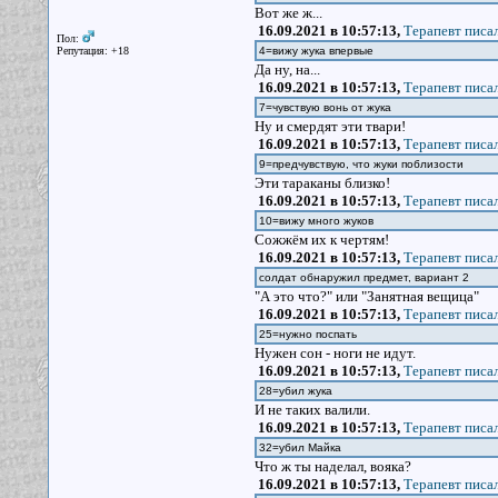
Вот же ж...
16.09.2021 в 10:57:13,
Терапевт писал
Пол:
Репутация: +18
4=вижу жука впервые
Да ну, на...
16.09.2021 в 10:57:13,
Терапевт писал
7=чувствую вонь от жука
Ну и смердят эти твари!
16.09.2021 в 10:57:13,
Терапевт писал
9=предчувствую, что жуки поблизости
Эти тараканы близко!
16.09.2021 в 10:57:13,
Терапевт писал
10=вижу много жуков
Сожжём их к чертям!
16.09.2021 в 10:57:13,
Терапевт писал
солдат обнаружил предмет, вариант 2
"А это что?" или "Занятная вещица"
16.09.2021 в 10:57:13,
Терапевт писал
25=нужно поспать
Нужен сон - ноги не идут.
16.09.2021 в 10:57:13,
Терапевт писал
28=убил жука
И не таких валили.
16.09.2021 в 10:57:13,
Терапевт писал
32=убил Майка
Что ж ты наделал, вояка?
16.09.2021 в 10:57:13,
Терапевт писал