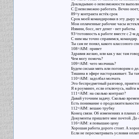
Докладываю о невозможности выполнен
С [] невозможно работать. Вечно ноет
89=у контракта истёк срок
Срок моей командировки в эту дыру з
Мои оплаченные рабочие часы истекли
Извини, босс, нет денег - нет работы.
93=готовность к работе вместе с 2-м 
С ним мы точно справимся, командир.
Ты сам не понял, какого классоного сп
108=AIM: привет
Здравия желаю, или как у вас там говор
Чем могу помочь?
109=AIM: чего молчишь?
Будем сиськи мять или поговорим о дел
Тишина в эфире настораживает. Ты там
110=AIM: задолбал молчать
Это беспредметный разговор, прияте
Я в роуминге, если отключусь, найти м
111=AIM: на сколько контракт?
Давай уточним задачу. Сколько времен
Есть понимание о продолжительности
112=AIM: вешаю трубку
Конец связи. Об изменениях в планах 
Документы пришлите мне почтой. До с
116=AIM: я повышаю цену
Хорошая работа дорого стоит. А хоро
Если не пересматривать условия оплат