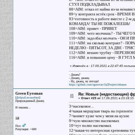
СТУЛ ПОДКЛАДЫВАЛ
88=AIM: отказ от найма из-за ненав
89=у контракта истёк срок - ВР
93=готовность к работе вместе с 2-
КОМАНДА! ТЫ НЕ ПОЖАЛЕЕШЬ!
108=AIM: привет - ПРИВЕТ
109=AIM: чего молчишь? - ТЫ ЧЕГ
110=AIM: задолбал молчать - ОН 
111=AIM: на сколько контракт? -
НЕДЕЛЮ - ПЯТЬСОТ, ЗА ДВЕ - ТРИ
112=AIM: вешаю трубку - ПЕРЕЗВ
116=AIM: я повышаю цену - В ГУ
«
Изменён в : 17.09.2021 в 22:47:45 пользо
- Джаец?
- Джаиц, джаиц.
- Ну, джаец, ну погоди!
https://github.com/egorovav/Ja2Project/releases
Green Eyesman
Re: Новые (недостающие) ф
[
]
Добрый волшебник
«
Ответ #25 от
17.09.2021 в 23:18:15 
Прирожденный Джаец
3=насекомое...
И тишина...
4=какая мерщская тварь на горизонте
7=воняет хуже чем у меня на кухне
9=чую множество насекомых
10=тут полно насекомых
Пол:
Репутация: +680
12=какая-то интересная хреновина ту