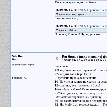
Такая шикарная задница, была...
16.09.2021 в 10:57:13,
Терапевт писал
38=убил королеву жуков
Завалил толстуху!
16.09.2021 в 10:57:13,
Терапевт писал
55=увидел Майка
Опаньки, Мишаня! Ну, здоро-о-ов.
SibeRia
Re: Новые (недостающие) ф
Пакос
«
Ответ #23 от
17.09.2021 в 18:52:30 
Я люблю этот Форум!
3=таракан!
4=Ого, большие тут тараканы! Почти к
7=смердит как в баре Пабло!
9=тут явно нужна дезинсекция
Репутация: +2
10=Да у меня тапков не хватит их всех
12=опа-чки, тут что-то есть босс!
16=к чёрту всё это! Ты не командир, а
25=Выходился я, поспать надо, ноги не
28=Размазал таракана как букашку!
30=Да таких как ты, надо в первых ря
32=Ну, Майк был тем ещё козлом… По 