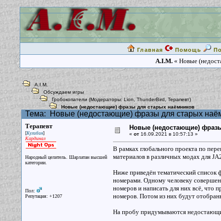
Главная
Помощь
П
A.I.M.
« Новые (недост
A.I.M.
Обсуждаем игры
Гробокопатели
(Модераторы:
Lion
,
ThunderBird
,
Терапевт
)
Новые (недостающие) фразы для старых наёмников
Тема:
Новые (недостающие) фразы для старых наё
Терапевт
Новые (недостающие) фразы
[
]
Кулибин
«
от
16.09.2021 в 10:57:13 »
Кардинал
В рамках глобального проекта по пере
материалов в различных модах для JA
Народный целитель. Шарлатан высшей
категории.
Ниже приведён тематический список ф
номерами. Одному человеку совершен
номеров и написать для них всё, что 
Пол:
номеров. Потом из них будут отобран
Репутация: +1207
На пробу придумываются недостающие