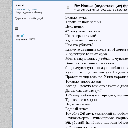
Strax5
Re: Новые (недостающие) ф
[
]
Пятижды пуганый
«
Ответ #19 от
16.09.2021 в 22:59:35 
Прирожденный Джаец
3=вижу жука
Дорогу осилит бегущий
Таракан в поле зрения.
Цель понял.
4=вижу жука впервые
Что за срань такая?
Пол:
Репутация: +649
Чудище неопознанное.
Чем это убивать?
Какие-то странные солдаты. И форма 
7=чувствую вонь от жука
Мля, я такую вонь с учебки не чувство
Воняет как в окопах вьетконга.
9=предчувствую, что жуки поблизост
Чую, кто-то пустил шептуна. Не дрефьт
Проверьте тщательнее. У них хорошая
10=вижу много жуков
Засада. Требую точного отчёта о дис
Да сколько же вас тут?
12=солдат обнаружил предмет, вариан
Трофеи - это хорошо.
Ну, хоть что-то...
Годный шмот.
16=убит 2-й друг, указанный в профил
Глупая смерть. Глупый приказ. Родным
Эй, убогий! Ты чё творишь там? [Я к 
25=нужно поспать