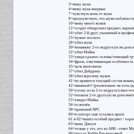
3=вижу жука
4=вижу жука впервые
7=чувствую вонь от жука
9=предчувствую, что жуки поблизост
10=вижу много жуков
12=солдат обнаружил предмет, вариан
16=убит 2-й друг, указанный в профил
25=нужно поспать
28=убил жука
30=ненавижу 2-го недруга (если допо
32=убил Майка
33=увидел разнос головы/гниющий тр
34=фраза, озвучивающая особенность 
35=цель выполнена
37=убил Дейдрану
38=убил королеву жуков
41=не нравится текущий состав кома
42=авианалёт! (реализовано ли хоть гд
50=ухожу из-за 2-го недруга/узнал чт
52=похвала 2-го друга (если дополни
55=увидел Майка
56=ослеплён
58=приятный NPC
60=в секторе ещё остались враги
61 и 62=нашёл особый предмет / хо
63=вижу Джоуи
64=только у тех, кто из AIM - ответ 
66=груз от Бобби Рэя неполный