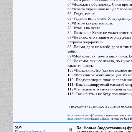
64=Доложите обстановку. Силы проти
66=Кто-то украл наши вещи! У кого-то
68=Гляди, гиена!
69=Задание выполнено. Я передам нуж
73=В этом как раз вся соль.
78=Итак, я на месте.
84=Полковник Келли не может ответить
87=Не знаю, что в вашем отряде делае
патроны подорожали.
88=Пойми, дело не в тебе, дело в *имя
тебе.
89=Мой контракт почти закончился. Есл
93=Не самое лучшее начало, но я уже г
какие-то шансы.
108=Полковник Лео (как его полное и
109=Вот список моих операций. Из те
110=Предупреждаю, твое направление н
111=Каков планируемый масштаб опе
112=Ты только что упустил свой луч
116=Так и быть, я не буду повышать це
«
Изменён в : 19.09.2021 в 13:16:25 польз
https://new.vk.com/ja2nonews
- новостная лента по 
https://new.vk.com/jagged_alliance
-группа по JA в 
SDV
Re: Новые (недостающие) ф
[
]
Самосад для Верующих
«
Ответ #13 от
16.09.2021 в 19:32:28 