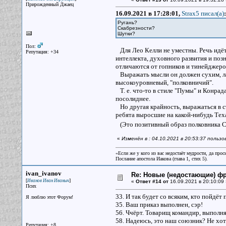
Прирожденный Джаец
16.09.2021 в 17:28:01,
Strax5 писал(a)
:
Ругань?
Скабрезности?
Шутки?
Пол:
Для Лео Келли не уместны. Речь идёт
Репутация: +34
интеллекта, духовного развития и по
отличаются от гопников и тинейджеров
Выражать мысли он должен сухим, ла
высокоуровневый, "полковничий".
Т. е. что-то в стиле "Пумы" и Конрада
посолиднее.
Но другая крайность, выражаться в с
ребята выросшие на какой-нибудь Тех
(Это позитивный образ полковника 
«
Изменён в : 04.10.2021 в 20:53:37 польз
«Если же у кого из вас недостаёт мудрости, да прос
Послание апостола Иакова (глава 1, стих 5).
ivan_ivanov
Re: Новые (недостающие) ф
[
]
Иванов Иван Иваныч
«
Ответ #14 от
16.09.2021 в 20:10:09 
Псих
33. И так будет со всяким, кто пойдёт 
Я люблю этот Форум!
35. Ваш приказ выполнен, сэр!
56. Ччёрт. Товарищ командир, выполня
58. Надеюсь, это наш союзник? Не хот
Репутация: +8