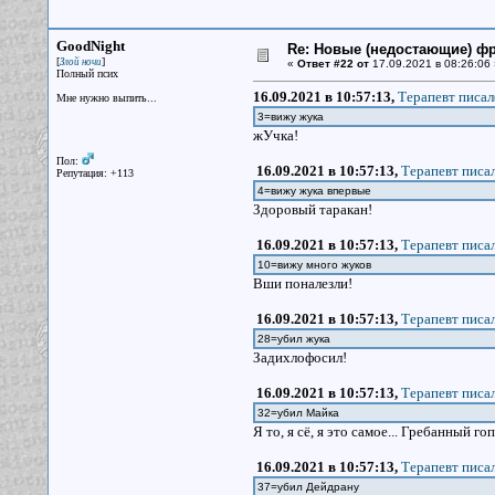
GoodNight
Re: Новые (недостающие) ф
[
]
Злой ночи
«
Ответ #22 от
17.09.2021 в 08:26:06 
Полный псих
16.09.2021 в 10:57:13,
Терапевт писал
Мне нужно выпить...
3=вижу жука
жУчка!
Пол:
16.09.2021 в 10:57:13,
Терапевт писал
Репутация: +113
4=вижу жука впервые
Здоровый таракан!
16.09.2021 в 10:57:13,
Терапевт писал
10=вижу много жуков
Вши поналезли!
16.09.2021 в 10:57:13,
Терапевт писал
28=убил жука
Задихлофосил!
16.09.2021 в 10:57:13,
Терапевт писал
32=убил Майка
Я то, я сё, я это самое... Гребанный го
16.09.2021 в 10:57:13,
Терапевт писал
37=убил Дейдрану