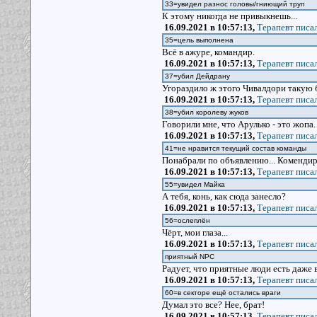
33=увидел разнос головы/гниющий труп
К этому никогда не привыкнешь...
16.09.2021 в 10:57:13,
Терапевт писал
35=цель выполнена
Всё в ажуре, командир.
16.09.2021 в 10:57:13,
Терапевт писал
37=убил Дейдрану
Угораздило ж этого Чивалдори такую ба
16.09.2021 в 10:57:13,
Терапевт писал
38=убил королеву жуков
Говорили мне, что Арулько - это жопа.
16.09.2021 в 10:57:13,
Терапевт писал
41=не нравится текущий состав команды
Понабрали по объявлению... Комендир,
16.09.2021 в 10:57:13,
Терапевт писал
55=увидел Майка
А тебя, конь, как сюда занесло?
16.09.2021 в 10:57:13,
Терапевт писал
56=ослеплён
Чёрт, мои глаза...
16.09.2021 в 10:57:13,
Терапевт писал
приятный NPC
Радует, что приятные люди есть даже в
16.09.2021 в 10:57:13,
Терапевт писал
60=в секторе ещё остались враги
Думал это все? Нее, брат!
16.09.2021 в 10:57:13,
Терапевт писал