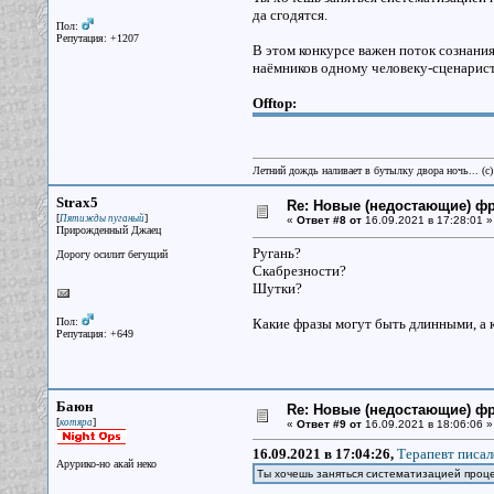
да сгодятся.
Пол:
Репутация: +1207
В этом конкурсе важен поток сознани
наёмников одному человеку-сценаристу
Offtop:
Летний дождь наливает в бутылку двора ночь... (с
Strax5
Re: Новые (недостающие) ф
[
]
Пятижды пуганый
«
Ответ #8 от
16.09.2021 в 17:28:01 »
Прирожденный Джаец
Ругань?
Дорогу осилит бегущий
Скабрезности?
Шутки?
Пол:
Какие фразы могут быть длинными, а к
Репутация: +649
Баюн
Re: Новые (недостающие) ф
[
]
котяра
«
Ответ #9 от
16.09.2021 в 18:06:06 »
16.09.2021 в 17:04:26,
Терапевт писал
Арурико-но акай неко
Ты хочешь заняться систематизацией про