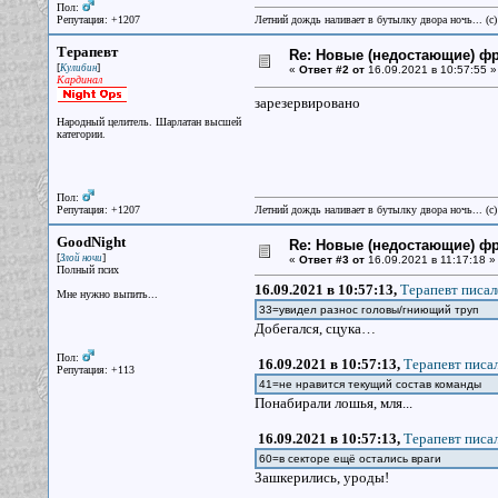
Пол:
Репутация: +1207
Летний дождь наливает в бутылку двора ночь... (с
Терапевт
Re: Новые (недостающие) ф
[
]
Кулибин
«
Ответ #2 от
16.09.2021 в 10:57:55 »
Кардинал
зарезервировано
Народный целитель. Шарлатан высшей
категории.
Пол:
Репутация: +1207
Летний дождь наливает в бутылку двора ночь... (с
GoodNight
Re: Новые (недостающие) ф
[
]
Злой ночи
«
Ответ #3 от
16.09.2021 в 11:17:18 »
Полный псих
16.09.2021 в 10:57:13,
Терапевт писал
Мне нужно выпить...
33=увидел разнос головы/гниющий труп
Добегался, сцука…
Пол:
16.09.2021 в 10:57:13,
Терапевт писал
Репутация: +113
41=не нравится текущий состав команды
Понабирали лошья, мля...
16.09.2021 в 10:57:13,
Терапевт писал
60=в секторе ещё остались враги
Зашкерились, уроды!