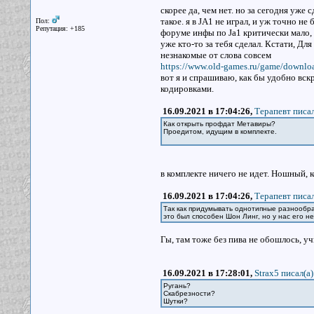
скорее да, чем нет. но за сегодня уже
такое. я в JA1 не играл, и уж точно н
Пол:
Репутация: +185
форуме инфы по Ja1 критически мало, 
уже кто-то за тебя сделал. Кстати, Для
незнакомые от слова совсем
https://www.old-games.ru/game/downl
вот я и спрашиваю, как бы удобно вск
кодировками.
16.09.2021 в 17:04:26,
Терапевт писал
Как открыть профдат Метавиры?
Проедитом, идущим в комплекте.
в комплекте ничего не идет. Ношный, к
16.09.2021 в 17:04:26,
Терапевт писал
Так как придумывать однотипные разнообр
это был способен Шон Линг, но у нас его не
Гы, там тоже без пива не обошлось, уч
16.09.2021 в 17:28:01,
Strax5 писал(a)
Ругань?
Скабрезности?
Шутки?