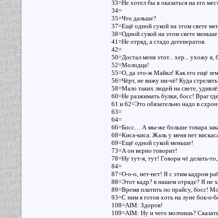
33=Не хотел бы я оказаться на его мес
34=
35=Что дальше?
37=Ещё одной сукой на этом свете м
38=Одной сукой на этом свете меньше
41=Не отряд, а стадо дегенератов.
42=
50=Достал меня этот... хер... ухожу я,
52=Молодца!
55=О, да это-ж Майкл! Как его ещё зе
56=Чёрт, не вижу ни-чё! Куда стрелят
58=Мало таких людей на свете, удивлё
60=Не разжимать булки, босс! Враг где
61 и 62=Это обязательно надо в схрон 
63=
64=
66=Босс… А мы-же больше товара заказ
68=Киса-киса. Жаль у меня нет вискас
69=Ещё одной сукой меньше!
73=А он верно говорит!
78=Ну тут-я, тут! Говори чё делать-то
84=
87=О-о-о, нет-нет! Я с этим кадром р
88=Этот кадр? в нашем отряде? Я не х
89=Время платить по прайсу, босс! Мо
93=С ним я готов хоть на луне бок-о-б
108=AIM: Здоров!
109=AIM: Ну и чего молчишь? Сказат