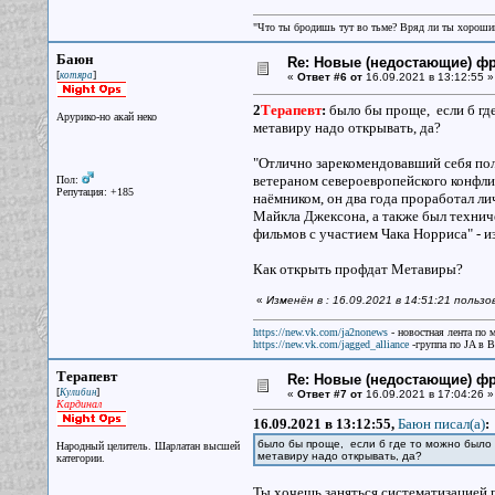
"Что ты бродишь тут во тьме? Вряд ли ты хороший
Баюн
Re: Новые (недостающие) ф
[
]
котяра
«
Ответ #6 от
16.09.2021 в 13:12:55 »
2
Терапевт
:
было бы проще, если б гд
Арурико-но акай неко
метавиру надо открывать, да?
"Отлично зарекомендовавший себя пол
ветераном североевропейского конфл
Пол:
Репутация: +185
наёмником, он два года проработал л
Майкла Джексона, а также был технич
фильмов с участием Чака Норриса" - и
Как открыть профдат Метавиры?
«
Изменён в : 16.09.2021 в 14:51:21 польз
https://new.vk.com/ja2nonews
- новостная лента по 
https://new.vk.com/jagged_alliance
-группа по JA в 
Терапевт
Re: Новые (недостающие) ф
[
]
Кулибин
«
Ответ #7 от
16.09.2021 в 17:04:26 »
Кардинал
16.09.2021 в 13:12:55,
Баюн писал(a)
:
было бы проще, если б где то можно было
Народный целитель. Шарлатан высшей
метавиру надо открывать, да?
категории.
Ты хочешь заняться систематизацией п