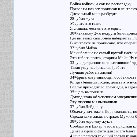
Война войной, а сон по распорядку.
Превал на ночлег прописан в контракте
Дневальный меня разбудит.
28=убил жука
Уберите это гавно.
Я слышал, местные это едят...
30=ненавижу 2-го недруга (если допо
Где вы таких салабонов набираете? Гл
В контракте не прописано, что операц
32=убил Майка
Майк больше не самый крутой наёмник.
Это тебе за понты, старина Майк. Ну 
33=увидел разнос головы/гниющий тр
Такая уж у нас [опасная] работа.
Лучшая работа в жизни!
34=фраза, озвучивающая особенность 
Когда убиваешь людей, делать это нуж
Вселье приходит во время еды, а адре
35=цель выполнена
Докладываю об успешном завершении
Эту миссию мы выполнили.
37=убил Дейдрану
Объект уничтожен. Пора сваливать, п
Сдохла как и жила, в страхе. Мужика б
38=убил королеву жуков
Сообщите в Центр, чтобы прислали ко
Дайте я сделаю фото для своего блога.
41=не нравится текущий состав кома