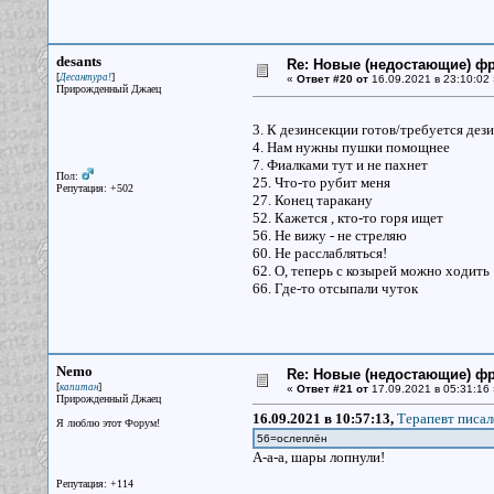
desants
Re: Новые (недостающие) ф
[
]
Десантура!
«
Ответ #20 от
16.09.2021 в 23:10:02 
Прирожденный Джаец
3. К дезинсекции готов/требуется дез
4. Нам нужны пушки помощнее
7. Фиалками тут и не пахнет
Пол:
25. Что-то рубит меня
Репутация: +502
27. Конец таракану
52. Кажется , кто-то горя ищет
56. Не вижу - не стреляю
60. Не расслабляться!
62. О, теперь с козырей можно ходить
66. Где-то отсыпали чуток
Nemo
Re: Новые (недостающие) ф
[
]
капитан
«
Ответ #21 от
17.09.2021 в 05:31:16 
Прирожденный Джаец
16.09.2021 в 10:57:13,
Терапевт писал
Я люблю этот Форум!
56=ослеплён
А-а-а, шары лопнули!
Репутация: +114