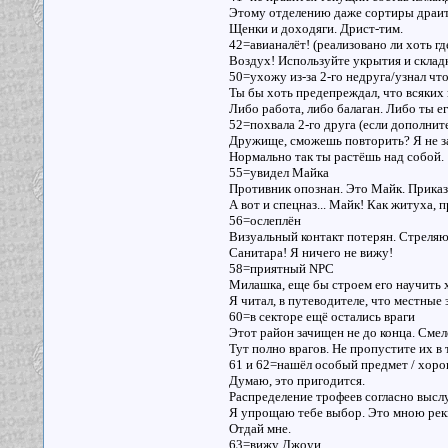
Этому отделению даже сортиры драить
Щенки и доходяги. Дрист-тим.
42=авианалёт! (реализовано ли хоть гд
Воздух! Используйте укрытия и склад
50=ухожу из-за 2-го недруга/узнал чт
Ты бы хоть предепреждал, что всяких 
Либо работа, либо балаган. Либо ты е
52=похвала 2-го друга (если дополни
Дружище, сможешь повторить? Я не з
Нормально так ты растёшь над собой.
55=увидел Майка
Противник опознан. Это Майк. Приказ
А вот и спецназ... Майк! Как житуха, п
56=ослеплён
Визуальный контакт потерян. Стреляю
Санитара! Я ничего не вижу!
58=приятный NPC
Милашка, еще бы строем его научить 
Я читал, в путеводителе, что местные
60=в секторе ещё остались враги
Этот район зачищен не до конца. Смел
Тут полно врагов. Не пропустите их в 
61 и 62=нашёл особый предмет / хо
Думаю, это пригодится.
Распределение трофеев согласно выслу
Я упрощаю тебе выбор. Это мною рек
Отдай мне.
63=вижу Джоуи