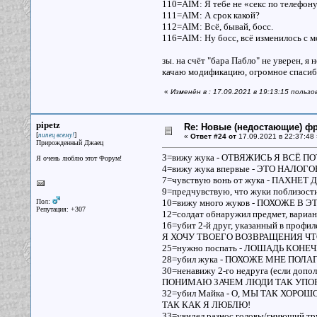
110=AIM: Я тебе не «секс по телефону
111=AIM: А срок какой?
112=AIM: Всё, бывай, босс.
116=AIM: Ну босс, всё изменилось с м
зы. на счёт "бара Пабло" не уверен, я
качаю модификацию, огромное спасибо 
«
Изменён в : 17.09.2021 в 19:13:15 пользо
pipetz
Re: Новые (недостающие) ф
[
]
пипец всему!
«
Ответ #24 от
17.09.2021 в 22:37:48 
Прирожденный Джаец
3=вижу жука - ОТВЯЖИСЬ Я ВСЁ 
Я очень люблю этот Форум!
4=вижу жука впервые - ЭТО НАЛО
7=чувствую вонь от жука - ПАХНЕТ
9=предчувствую, что жуки поблиз
Пол:
10=вижу много жуков - ПОХОЖЕ В
Репутация: +307
12=солдат обнаружил предмет, вариа
16=убит 2-й друг, указанный в про
Я ХОЧУ ТВОЕГО ВОЗВРАЩЕНИЯ Ч
25=нужно поспать - ЛОШАДЬ КОНЕ
28=убил жука - ПОХОЖЕ МНЕ ПО
30=ненавижу 2-го недруга (если до
ПОНИМАЮ ЗАЧЕМ ЛЮДИ ТАК УПОР
32=убил Майка - О, МЫ ТАК ХОР
ТАК КАК Я ЛЮБЛЮ!
33=увидел разнос головы/гниющий