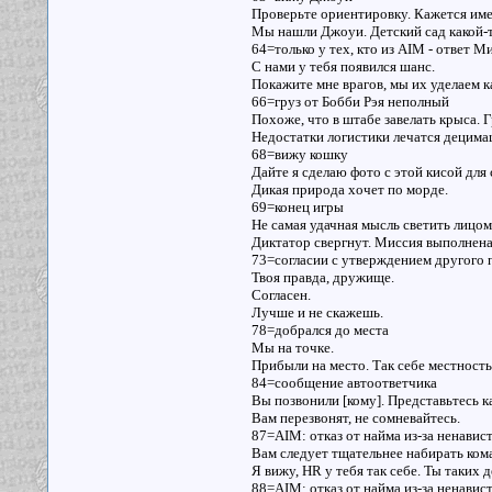
Проверьте ориентировку. Кажется име
Мы нашли Джоуи. Детский сад какой-т
64=только у тех, кто из AIM - ответ 
С нами у тебя появился шанс.
Покажите мне врагов, мы их уделаем к
66=груз от Бобби Рэя неполный
Похоже, что в штабе завелать крыса. 
Недостатки логистики лечатся децима
68=вижу кошку
Дайте я сделаю фото с этой кисой для 
Дикая природа хочет по морде.
69=конец игры
Не самая удачная мысль светить лицом
Диктатор свергнут. Миссия выполнена.
73=согласии с утверждением другого
Твоя правда, дружище.
Согласен.
Лучше и не скажешь.
78=добрался до места
Мы на точке.
Прибыли на место. Так себе местность
84=сообщение автоответчика
Вы позвонили [кому]. Представьтесь ка
Вам перезвонят, не сомневайтесь.
87=AIM: отказ от найма из-за ненавис
Вам следует тщательнее набирать коман
Я вижу, HR у тебя так себе. Ты таких
88=AIM: отказ от найма из-за ненави