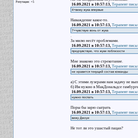
Репутация: +5
16.09.2021 в 10:57:13,
Терапевт писал
4=вижу жука впервые
Наваждение какое-то.
16.09.2021 в 10:57:13,
Терапевт писал
7=чувствую вонь от жука
.
За милю несёт проблемами.
16.09.2021 в 10:57:13,
Терапевт писал
предчувствую, что жуки поблизости
Мне знакомо это стрекотание.
16.09.2021 в 10:57:13,
Терапевт писал
не нравится текущий состав команды
а) С этими лузерами нам задачу не вы
б) Им нужно в МакДональдсе гамбурге
16.09.2021 в 10:57:13,
Терапевт писал
нужно поспать
Поры бы зарю сыграть
16.09.2021 в 10:57:13,
Терапевт писал
вижу Джоуи
Не тот ли это ушастый пацан?