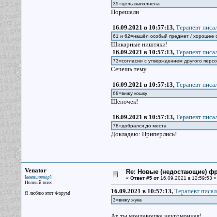
35=цель выполнена
Порешали
16.09.2021 в 10:57:13,
Терапевт писал
61 и 62=нашёл особый предмет / хорошее
Шикарные ништяки!
16.09.2021 в 10:57:13,
Терапевт писал
73=согласии с утверждением другого пер
Сечешь тему.
16.09.2021 в 10:57:13,
Терапевт писал
68=вижу кошку
Щеночек!
16.09.2021 в 10:57:13,
Терапевт писал
78=добрался до места
Докладаю: Приперлись!
Venator
Re: Новые (недостающие) ф
[
]
вентилятор
«
Ответ #5 от
16.09.2021 в 12:59:53 »
Полный псих
16.09.2021 в 10:57:13,
Терапевт писал
Я люблю этот Форум!
3=вижу жука
Ах ты мондавошка неугомонная!