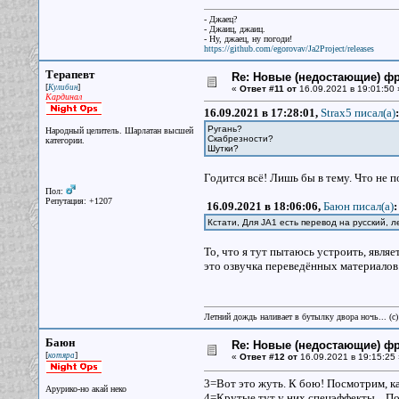
- Джаец?
- Джаиц, джаиц.
- Ну, джаец, ну погоди!
https://github.com/egorovav/Ja2Project/releases
Терапевт
Re: Новые (недостающие) ф
[
]
Кулибин
«
Ответ #11 от
16.09.2021 в 19:01:50 
Кардинал
16.09.2021 в 17:28:01,
Strax5 писал(a)
:
Ругань?
Народный целитель. Шарлатан высшей
Скабрезности?
категории.
Шутки?
Годится всё! Лишь бы в тему. Что не 
Пол:
Репутация: +1207
16.09.2021 в 18:06:06,
Баюн писал(a)
:
Кстати, Для JA1 есть перевод на русский, 
То, что я тут пытаюсь устроить, явля
это озвучка переведённых материалов
Летний дождь наливает в бутылку двора ночь... (с
Баюн
Re: Новые (недостающие) ф
[
]
котяра
«
Ответ #12 от
16.09.2021 в 19:15:25 
3=Вот это жуть. К бою! Посмотрим, ка
Арурико-но акай неко
4=Крутые тут у них спецэффекты...