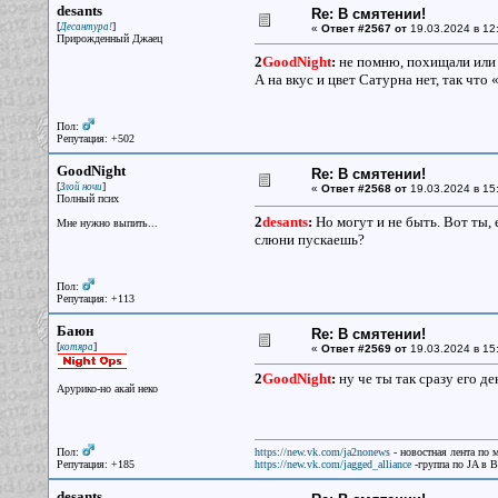
desants
Re: В смятении!
[
]
Десантура!
«
Ответ #2567 от
19.03.2024 в 12
Прирожденный Джаец
2
GoodNight
:
не помню, похищали или
А на вкус и цвет Сатурна нет, так чт
Пол:
Репутация: +502
GoodNight
Re: В смятении!
[
]
Злой ночи
«
Ответ #2568 от
19.03.2024 в 15
Полный псих
2
desants
:
Но могут и не быть. Вот ты, 
Мне нужно выпить...
слюни пускаешь?
Пол:
Репутация: +113
Баюн
Re: В смятении!
[
]
котяра
«
Ответ #2569 от
19.03.2024 в 15
2
GoodNight
:
ну че ты так сразу его д
Арурико-но акай неко
Пол:
https://new.vk.com/ja2nonews
- новостная лента по 
Репутация: +185
https://new.vk.com/jagged_alliance
-группа по JA в 
desants