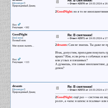
Re: В смятении!
[
]
Десантура!
«
Ответ #2570 от
19.03.2024 в 16
Прирожденный Джаец
2
GoodNight
:
но я то не инопланетян
Пол:
Репутация: +502
GoodNight
Re: В смятении!
[
]
Злой ночи
«
Ответ #2571 от
19.03.2024 в 17
Полный псих
2
desants
:
Сам не знаешь. Ты даже не пр
Мне нужно выпить...
Итак, допустим, приходим покупать г
ярких? Или, если речь о собачках и ко
Пол:
или утлых и плешивых?
Репутация: +113
А думаешь, эти самые инопланетяне, 
девок?
desants
Re: В смятении!
[
]
Десантура!
«
Ответ #2572 от
19.03.2024 в 17
Прирожденный Джаец
2
GoodNight
:
ещё раз — система их вку
ролл», а «кекс н шпекс и псалмы» или