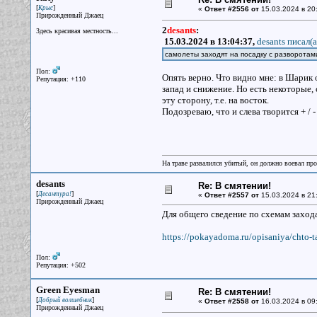
[
]
Крыс
«
Ответ #2556 от
15.03.2024 в 20
Прирожденный Джаец
2
desants
:
Здесь красивая местность...
15.03.2024 в 13:04:37,
desants писал(a
самолеты заходят на посадку с разворотами
Пол:
Опять верно. Что видно мне: в Шарик 
Репутация: +110
запад и снижение. Но есть некоторые, 
эту сторону, т.е. на восток.
Подозреваю, что и слева творится + / -
На траве развалился убитый, он должно воевал прот
desants
Re: В смятении!
[
]
Десантура!
«
Ответ #2557 от
15.03.2024 в 21
Прирожденный Джаец
Для общего сведение по схемам захода
https://pokayadoma.ru/opisaniya/chto-t
Пол:
Репутация: +502
Green Eyesman
Re: В смятении!
[
]
Добрый волшебник
«
Ответ #2558 от
16.03.2024 в 09
Прирожденный Джаец