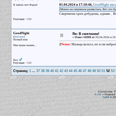
01.04.2024 в 17:18:46,
GoodNight писа
Я люблю этот Форум!
Можно на скорпиона развестись. Вот это б
Скорпиона хрен добудешь, однако... 
Репутация: +114
GoodNight
Re: В смятении!
[
]
Злой ночи
«
Ответ #2599 от
03.04.2024 в 15
Полный псих
2
Nemo
:
Мальца колхоз, но если набрат
Мне нужно выпить...
Пол:
Репутация: +113
Страниц:
1
...
37
38
39
40
41
42
43
44
45
46
47
48
49
50
51
52
53
Статистика. Р
A.I.M.
»
Powered 
YaBB
© 200