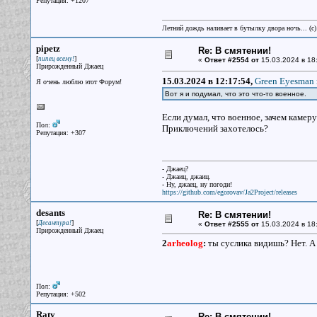
Репутация: +1207
Летний дождь наливает в бутылку двора ночь... (с
pipetz
Re: В смятении!
[
]
пипец всему!
«
Ответ #2554 от
15.03.2024 в 18
Прирожденный Джаец
15.03.2024 в 12:17:54,
Green Eyesman 
Я очень люблю этот Форум!
Вот я и подумал, что это что-то военное.
Если думал, что военное, зачем камеру
Пол:
Приключений захотелось?
Репутация: +307
- Джаец?
- Джаиц, джаиц.
- Ну, джаец, ну погоди!
https://github.com/egorovav/Ja2Project/releases
desants
Re: В смятении!
[
]
Десантура!
«
Ответ #2555 от
15.03.2024 в 18
Прирожденный Джаец
2
arheolog
:
ты суслика видишь? Нет. А 
Пол:
Репутация: +502
Raty
Re: В смятении!