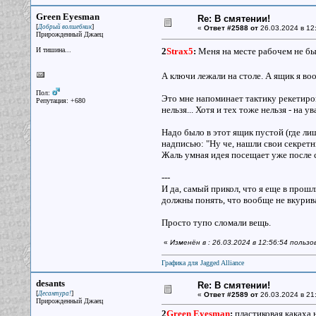
Green Eyesman
Re: В смятении!
[
]
Добрый волшебник
«
Ответ #2588 от
26.03.2024 в 12
Прирожденный Джаец
И тишина...
2
Strax5
:
Меня на месте рабочем не бы
А ключи лежали на столе. А ящик я воо
Пол:
Это мне напоминает тактику рекетиров
Репутация: +680
нельзя... Хотя и тех тоже нельзя - на
Надо было в этот ящик пустой (где л
надписью: "Ну че, нашли свои секрет
Жаль умная идея посещает уже после 
---
И да, самый прикол, что я еще в прошл
должны понять, что вообще не вкурива
Просто тупо сломали вещь.
«
Изменён в : 26.03.2024 в 12:56:54 польз
Графика для Jagged Alliance
desants
Re: В смятении!
[
]
Десантура!
«
Ответ #2589 от
26.03.2024 в 21
Прирожденный Джаец
2
Green Eyesman
:
пластиковая какаха 