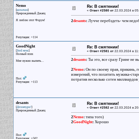
Nemo
Re: В смятении!
[
]
капитан
«
Ответ #2580 от
22.03.2024 в 05
Прирожденный Джаец
Я люблю этот Форум!
2
desants
:
Лучче перебздеть- чем недо
Репутация: +114
GoodNight
Re: В смятении!
[
]
Злой ночи
«
Ответ #2581 от
22.03.2024 в 11:
Полный псих
2
desants
:
Ты это, все сразу Грине не в
Мне нужно выпить...
2
Nemo
:
Он по своему прав, прикинь, 
измерений, что похитить мужика-старп
Пол:
потратив несколько сотен миллиардов 
Репутация: +113
desants
Re: В смятении!
[
]
Десантура!
«
Ответ #2582 от
22.03.2024 в 20
Прирожденный Джаец
2
Nemo
:
типа того)
2
GoodNight
:
Хорошо
Пол:
Репутация: +502