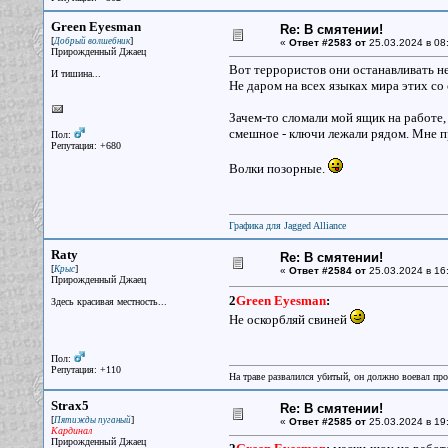
Green Eyesman
Re: В смятении!
[
]
Добрый волшебник
«
Ответ #2583 от
25.03.2024 в 08
Прирожденный Джаец
Вот террористов они останавливать не
И тишина...
Не даром на всех языках мира этих со
Зачем-то сломали мой ящик на работе,
смешное - ключи лежали рядом. Мне пря
Пол:
Репутация: +680
Волки позорные.
Графика для Jagged Alliance
Raty
Re: В смятении!
[
]
Крыс
«
Ответ #2584 от
25.03.2024 в 16
Прирожденный Джаец
2
Green Eyesman
:
Здесь красивая местность...
Не оскорбляй свиней
Пол:
Репутация: +110
На траве развалился убитый, он должно воевал прот
Strax5
Re: В смятении!
[
]
Пятижды пуганый
«
Ответ #2585 от
25.03.2024 в 19
Кардинал
Прирожденный Джаец