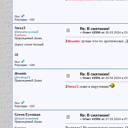
Пол:
Репутация: +502
Strax5
Re: В смятении!
[
]
Пятижды пуганый
«
Ответ #2590 от
26.03.2024 в 23
Кардинал
Прирожденный Джаец
2
desants
:
лучше что-то эротическое. Д
Дорогу осилит бегущий
Пол:
Репутация: +649
desants
Re: В смятении!
[
]
Десантура!
«
Ответ #2591 от
26.03.2024 в 23
Прирожденный Джаец
2
Strax5
:
кляп и наручники?
Пол:
Репутация: +502
Green Eyesman
Re: В смятении!
[
]
Добрый волшебник
«
Ответ #2592 от
27.03.2024 в 07
Прирожденный Джаец
Растяжка? Из чернильного порошка. От
И тишина...