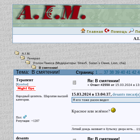
Главная
Помощь
П
A.I
A.I.M.
Генерал
Уголок Пакоса
(Модераторы:
Strax5
,
Satan`s Claws
,
Lion
,
cha
)
В смятении!
Тема:
В смятении!
Страниц:
1
...
37
38
39
40
41
42
4
Терапевт
Re: В смятении!
[
]
Кулибин
«
Ответ #2550 от
15.03.2024 в 13
15.03.2024 в 13:04:37,
desants писал(a
Народный целитель. Шарлатан высшей
категории.
Я его тоже разок видел
Красное или зелёное?
Пол:
Репутация: +1207
Летний дождь наливает в бутылку двора ночь... (с
desants
Re: В смятении!