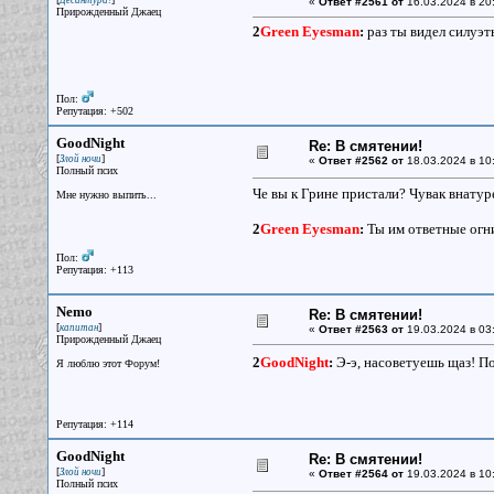
Десантура!
«
Ответ #2561 от
16.03.2024 в 20
Прирожденный Джаец
2
Green Eyesman
:
раз ты видел силуэт
Пол:
Репутация: +502
GoodNight
Re: В смятении!
[
]
Злой ночи
«
Ответ #2562 от
18.03.2024 в 10
Полный псих
Че вы к Грине пристали? Чувак внатуре
Мне нужно выпить...
2
Green Eyesman
:
Ты им ответные огни
Пол:
Репутация: +113
Nemo
Re: В смятении!
[
]
капитан
«
Ответ #2563 от
19.03.2024 в 03
Прирожденный Джаец
2
GoodNight
:
Э-э, насоветуешь щаз! П
Я люблю этот Форум!
Репутация: +114
GoodNight
Re: В смятении!
[
]
Злой ночи
«
Ответ #2564 от
19.03.2024 в 10:
Полный псих