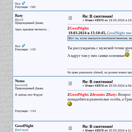
Пол:
Репутация: +502
Raty
Re: В смятении!
[
]
Крыс
«
Ответ #2573 от
19.03.2024 в 23
Прирожденный Джаец
2
GoodNight
:
Здесь красивая местность...
19.03.2024 в 15:10:45,
GoodNight пис
Вот ты, если оказался инопланетянином, ко
Пол:
Ты рассуждаешь с мужской точки зрен
Репутация: +110
А вдруг там у них самки основные
На траве развалился убитый, он должно воевал прот
Nemo
Re: В смятении!
[
]
капитан
«
Ответ #2574 от
20.03.2024 в 04
Прирожденный Джаец
2
GoodNight
:
2
desants
:
2
Raty
:
Вопрос т
Я люблю этот Форум!
понадобятся разнополые особи, а Грин
Репутация: +114
GoodNight
Re: В смятении!
[
]
Злой ночи
«
Ответ #2575 от
20.03.2024 в 11: