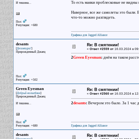
То есть маяки проблесковые не видны 
И тишина...
Наверное, все же самолеты это были. Е
что-то можно разглядеть.
Пол:
Репутация: +680
Графика для Jagged Alliance
desants
Re: В смятении!
[
]
Десантура!
«
Ответ #2559 от
16.03.2024 в 09
Прирожденный Джаец
2
Green Eyesman
:
днём на таком расст
Пол:
Репутация: +502
Green Eyesman
Re: В смятении!
[
]
Добрый волшебник
«
Ответ #2560 от
16.03.2024 в 12
Прирожденный Джаец
2
desants
:
Вечером это было. За 1 час д
И тишина...
Пол:
Репутация: +680
Графика для Jagged Alliance
desants
Re: В смятении!
[
]