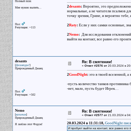
Полный псих
2
desants
:
Вероятно, это предположение
Мне нужно выпить...
нормальные, а не читатели псалмов дл
точку зрения, Грине, и вероятно тебе
Пол:
2
Raty
:
Если у них самки основные, зна
Репутация: +113
2
Nemo
:
Для исследования отклонений, 
выйти на контакт, все равно его прои
desants
Re: В смятении!
[
]
Десантура!
«
Ответ #2576 от
20.03.2024 в 20
Прирожденный Джаец
2
GoodNight
:
это в твоей вселенной, а
-пусть количество танков противника 
-нет, мало, пусть будет Игрек…
Пол:
Репутация: +502
Nemo
Re: В смятении!
[
]
капитан
«
Ответ #2577 от
21.03.2024 в 04
Прирожденный Джаец
20.03.2024 в 11:31:18,
GoodNight писа
Я люблю этот Форум!
И пробует выйти на контакт, все равно его