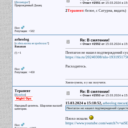
[
]
Десантура!
«
Ответ #2551 от
15.03.2024 в 15:
Прирожденный Джаец
2
Терапевт
:
белое, с Сатурна, видать)
Пол:
Репутация: +502
arheolog
Re: В смятении!
[
]
а здесь кости не пробегали?
«
Ответ #2552 от
15.03.2024 в 15
Bananan
Пентагон не нашел подтверждений с
(!) +1
https://ria.ru/20240308/nlo-193195175
Расходитесь.
Пол:
Репутация: +450
Хмели-сумели, и у нас получится.
Терапевт
Re: В смятении!
[
]
Кулибин
«
Ответ #2553 от
15.03.2024 в 15
15.03.2024 в 15:18:52,
arheolog писал(
Народный целитель. Шарлатан высшей
Пентагон не нашел подтверждений сущест
категории.
Плохо искали.
https://www.youtube.com/watch?v=aiSI
Пол: