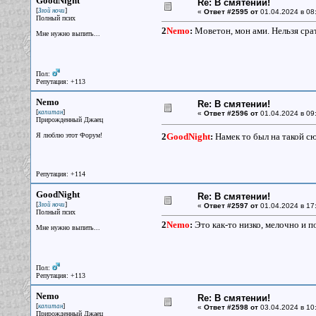
GoodNight
Re: В смятении!
[
]
Злой ночи
«
Ответ #2595 от
01.04.2024 в 08
Полный псих
2
Nemo
:
Моветон, мон ами. Нельзя срат
Мне нужно выпить...
Пол:
Репутация: +113
Nemo
Re: В смятении!
[
]
капитан
«
Ответ #2596 от
01.04.2024 в 09
Прирожденный Джаец
Я люблю этот Форум!
2
GoodNight
:
Намек то был на такой с
Репутация: +114
GoodNight
Re: В смятении!
[
]
Злой ночи
«
Ответ #2597 от
01.04.2024 в 17
Полный псих
2
Nemo
:
Это как-то низко, мелочно и п
Мне нужно выпить...
Пол:
Репутация: +113
Nemo
Re: В смятении!
[
]
капитан
«
Ответ #2598 от
03.04.2024 в 10
Прирожденный Джаец