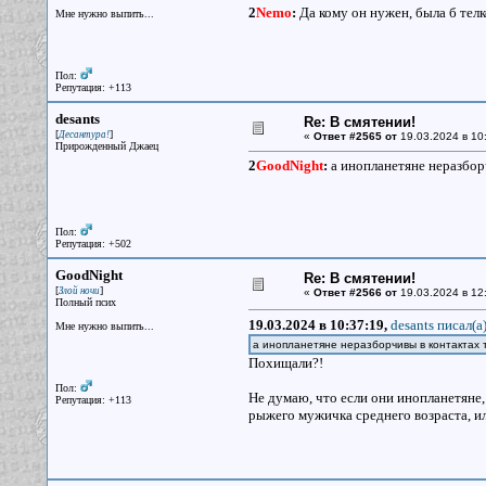
2
Nemo
:
Да кому он нужен, была б тел
Мне нужно выпить...
Пол:
Репутация: +113
desants
Re: В смятении!
[
]
Десантура!
«
Ответ #2565 от
19.03.2024 в 10
Прирожденный Джаец
2
GoodNight
:
а инопланетяне неразбор
Пол:
Репутация: +502
GoodNight
Re: В смятении!
[
]
Злой ночи
«
Ответ #2566 от
19.03.2024 в 12
Полный псих
19.03.2024 в 10:37:19,
desants писал(a
Мне нужно выпить...
а инопланетяне неразборчивы в контактах
Похищали?!
Пол:
Не думаю, что если они инопланетяне, 
Репутация: +113
рыжего мужичка среднего возраста, и