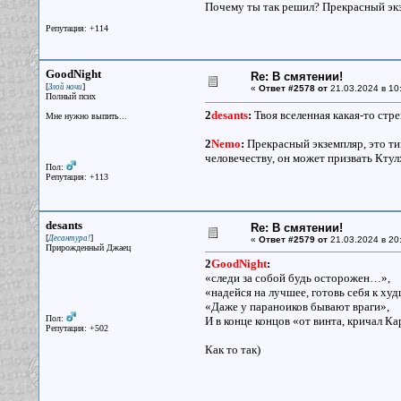
Почему ты так решил? Прекрасный экзе
Репутация: +114
GoodNight
Re: В смятении!
[
]
Злой ночи
«
Ответ #2578 от
21.03.2024 в 10
Полный псих
2
desants
:
Твоя вселенная какая-то стре
Мне нужно выпить...
2
Nemo
:
Прекрасный экземпляр, это тип
человечеству, он может призвать Ктул
Пол:
Репутация: +113
desants
Re: В смятении!
[
]
Десантура!
«
Ответ #2579 от
21.03.2024 в 20
Прирожденный Джаец
2
GoodNight
:
«следи за собой будь осторожен…»,
«надейся на лучшее, готовь себя к ху
«Даже у параноиков бывают враги»,
Пол:
И в конце концов «от винта, кричал К
Репутация: +502
Как то так)