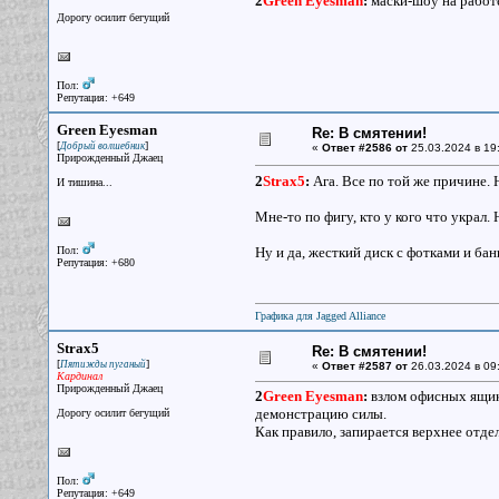
2
Green Eyesman
:
маски-шоу на работ
Дорогу осилит бегущий
Пол:
Репутация: +649
Green Eyesman
Re: В смятении!
[
]
Добрый волшебник
«
Ответ #2586 от
25.03.2024 в 19
Прирожденный Джаец
2
Strax5
:
Ага. Все по той же причине. Н
И тишина...
Мне-то по фигу, кто у кого что украл. 
Пол:
Ну и да, жесткий диск с фотками и бан
Репутация: +680
Графика для Jagged Alliance
Strax5
Re: В смятении!
[
]
Пятижды пуганый
«
Ответ #2587 от
26.03.2024 в 09
Кардинал
Прирожденный Джаец
2
Green Eyesman
:
взлом офисных ящико
демонстрацию силы.
Дорогу осилит бегущий
Как правило, запирается верхнее отде
Пол:
Репутация: +649