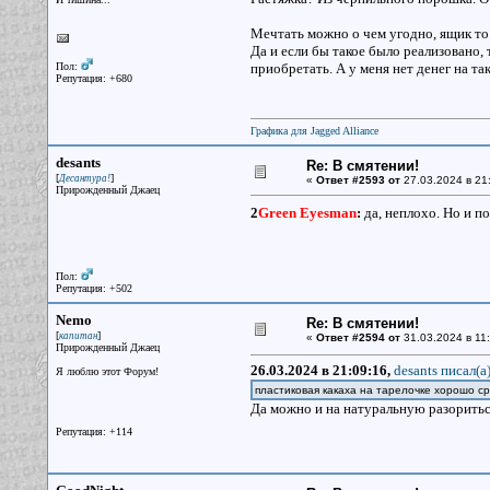
Мечтать можно о чем угодно, ящик то
Да и если бы такое было реализовано
Пол:
приобретать. А у меня нет денег на так
Репутация: +680
Графика для Jagged Alliance
desants
Re: В смятении!
[
]
Десантура!
«
Ответ #2593 от
27.03.2024 в 21
Прирожденный Джаец
2
Green Eyesman
:
да, неплохо. Но и п
Пол:
Репутация: +502
Nemo
Re: В смятении!
[
]
капитан
«
Ответ #2594 от
31.03.2024 в 11:
Прирожденный Джаец
26.03.2024 в 21:09:16,
desants писал(a
Я люблю этот Форум!
пластиковая какаха на тарелочке хорошо с
Да можно и на натуральную разориться
Репутация: +114