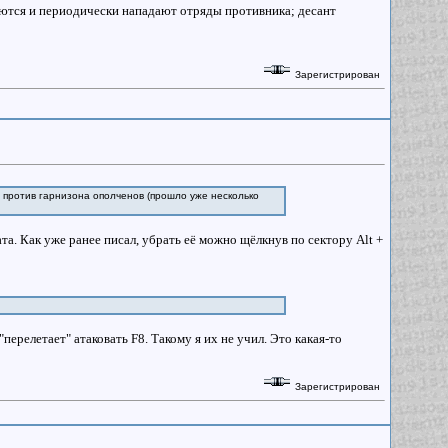
ваются и периодически нападают отряды противника; десант
Зарегистрирован
 против гарнизона ополченов (прошло уже несколько
та. Как уже ранее писал, убрать её можно щёлкнув по сектору Alt +
перелетает" атаковать F8. Такому я их не учил. Это какая-то
Зарегистрирован