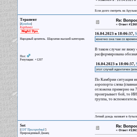
Если долго смотреть на Арулько
Терапевт
Re: Вопрос
[
]
Кулибин
«
Ответ #136
Кардинал
16.04.2023 в 18:06:37,
S
Народный целитель. Шарлатан высшей категории.
конечно она там со времен
В таком случае не вижу
расформирована обознач
Пол:
Репутация: +1207
16.04.2023 в 18:06:37,
этот случай идентичен (ил
По Камбрии ситуация ина
аэропорта слева (главна
отложена примерно на 7
проигрывает бой, то ИИ 
группа, то вспомогатель
Летний дождь наливает в бутылк
Sot
Re: Вопрос
[
]
СОТ 'Пригородный'
«
Ответ #136
Прирожденный Джаец