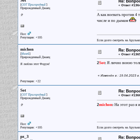
Sot
Re: Вопрос
[
]
СОТ 'Пригородный'
«
Ответ #136
Прирожденный Джаец
А как воевать против 4
:P
числе и по дымам
Пол:
Репутация: +105
Если долго смотреть на Арулько
michon
Re: Вопрос
[
]
Михей
«
Ответ #136
Прирожденный Джаец
2
Sot
:
Я лично воюю толь
Я люблю этот Форум!
«
Изменён в : 19.04.2023 в
Репутация: +22
Sot
Re: Вопрос
[
]
СОТ 'Пригородный'
«
Ответ #136
Прирожденный Джаец
2
michon
:
На этот раз я 
:P
Пол:
Репутация: +105
Если долго смотреть на Арулько
pz_3
Re: Вопрос