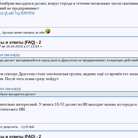
Камбрии высадился десант, вокруг города в течение нескольких часов скапли
твий не предпринимает
ublic/jLaK/7ayXNV95f
, Арулько начнет смотреть на тебя
ы и ответы (FAQ) - 2
7 от
16.04.2023 в 17:13:54 »
ot писал(a)
:
да десант высадившийся в город (шахта Драссена) не предпринимает атакующих действий
м секторе Драссена стоит ополченская группа, видимо ещё со времён его захва
. После чего атаки сразу пойдут.
Sot писал(a)
:
мбрии высадился десант
вительно интересный. У меня в 10-55 десант из H8 выходит налево из города и "
егического ИИ.
у двора ночь... (с) В.Цой
ы и ответы (FAQ) - 2