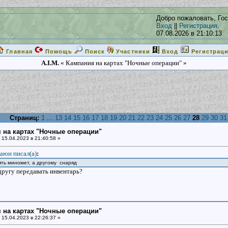
Добро пожаловать, Гос
Вход
||
Регистрация
.
07.08.2026 в 21:10:13
Главная
Помощь
Поиск
Участники
Вход
Регистрац
A.I.M.
« Кампания на картах "Ночные операции" »
Страниц:
1
...
13
14
15
16
17
18
19
20
21
22
23
24
25
26
27
28
29
30
31
 на картах "Ночные операции"
15.04.2023 в 21:40:58 »
аюн писал(a)
:
ять миномет, а другому снаряд
другу передавать инвентарь?
 на картах "Ночные операции"
15.04.2023 в 22:26:37 »