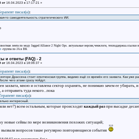
8 от
16.04.2023 в 17:17:21 »
ерапевт писал(a)
:
акая-то самодеятельность стратегического ИИ.
р
овостная лента по моду Jagged Alliance 2 Night Ops. актуальные версии,ченжлоги, техподдержка.ссылки 
e
-группа по JA в ВК
ы и ответы (FAQ) - 2
9 от
16.04.2023 в 18:06:37 »
ерапевт писал(a)
:
секторе Драссена стоит ополченская группа, видимо ещё со времён его захвата. Как уже ра
осле чего атаки сразу пойдут.
ен захвата, мною и оставлена сектор охранять, не понимаю зачем ее убирать, и 
а отправить туда некого...пока
Терапевт писал(a)
:
тельно интересный.
(или нет?) всем остальным, которые происходят
каждый раз
при высадке десан
жу новые сейвы по мере возникновения похожих ситуаций;
не вызвали вопросов такие регулярно повторяющиеся события
 18:08:57 пользователем: Sot
»