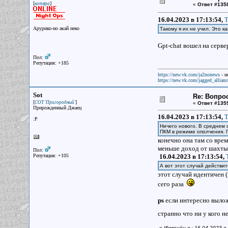
[
]
котяра
«
Ответ #135
16.04.2023 в 17:13:54,
Т
Арурико-но акай неко
Такому я их не учил. Это к
Gpt-chat вошел на серве
Пол:
Репутация: +185
https://new.vk.com/ja2nonews
- н
https://new.vk.com/jagged_allianc
Sot
Re: Вопрос
[
]
СОТ 'Пригородный'
«
Ответ #135
Прирожденный Джаец
16.04.2023 в 17:13:54,
Т
:P
Ничего нового. В среднем 
ПКМ в режиме ополчения. П
конечно она там со врем
меньше доход от шахты, 
Пол:
Репутация: +105
16.04.2023 в 17:13:54,
А вот этот случай действи
этот случай идентичен 
сего раза
ps
если интересно выло
странно что ни у кого 
«
Изменён в : 16.04.2023 в