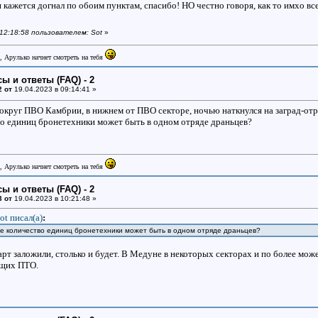
 я кажется догнал по обоим пунктам, спасибо! НО честно говоря, как то имхо 
 12:18:58 пользователем: Sot
»
, Арулько начнет смотреть на тебя
ы и ответы (FAQ) - 2
2 от
19.04.2023 в 09:14:41 »
вокруг ПВО Камбрии, в нижнем от ПВО секторе, ночью наткнулся на заград-отр
о единиц бронетехники может быть в одном отряде драньцев?
, Арулько начнет смотреть на тебя
ы и ответы (FAQ) - 2
3 от
19.04.2023 в 10:21:48 »
ot писал(a)
:
ое количество единиц бронетехники может быть в одном отряде драньцев?
рт заложили, столько и будет. В Медуне в некоторых секторах и по более може
ющих ПТО.