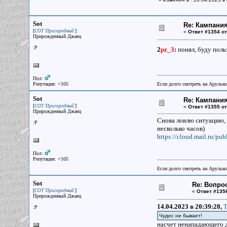
Sot
Re: Кампания
[
]
СОТ 'Пригородный'
«
Ответ #1354 от
Прирожденный Джаец
:P
2
pz_3
:
понял, буду поль
Пол:
Репутация: +105
Если долго смотреть на Арулько
Sot
Re: Кампания
[
]
СОТ 'Пригородный'
«
Ответ #1355 от
Прирожденный Джаец
Снова ловлю ситуацию, 
:P
несколько часов)
https://cloud.mail.ru/p
Пол:
Репутация: +105
Если долго смотреть на Арулько
Sot
Re: Вопрос
[
]
СОТ 'Пригородный'
«
Ответ #135
Прирожденный Джаец
14.04.2023 в 20:39:28,
Т
:P
Чудес не бывает!
насчет ненападающего 