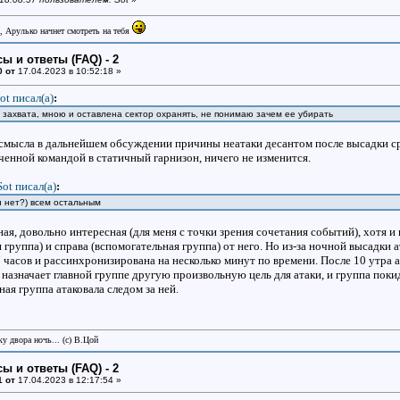
, Арулько начнет смотреть на тебя
ы и ответы (FAQ) - 2
0 от
17.04.2023 в 10:52:18 »
ot писал(a)
:
 захвата, мною и оставлена сектор охранять, не понимаю зачем ее убирать
 смысла в дальнейшем обсуждении причины неатаки десантом после высадки ср
енной командой в статичный гарнизон, ничего не изменится.
Sot писал(a)
:
и нет?) всем остальным
я, довольно интересная (для меня с точки зрения сочетания событий), хотя и
я группа) и справа (вспомогательная группа) от него. Но из-за ночной высадки 
 часов и рассинхронизирована на несколько минут по времени. После 10 утра а
назначает главной группе другую произвольную цель для атаки, и группа покид
ная группа атаковала следом за ней.
у двора ночь... (с) В.Цой
ы и ответы (FAQ) - 2
1 от
17.04.2023 в 12:17:54 »