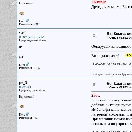
2
KWAD
:
Ня, смерть!
Друг другу могут. Если 
Пол:
Репутация: +57
Sot
Re: Кампания
[
]
СОТ 'Пригородный'
«
Ответ #1352 от
Прирожденный Джаец
Обнаружил запасливого о
:P
Вот прицепился!
«
Изменён в : 16.04.2023 в
Пол:
Репутация: +105
Если долго смотреть на Арулько
pz_3
Re: Кампания
[
]
Сусаний
«
Ответ #1353 от
Прирожденный Джаец
2
Sot
:
Ня, смерть!
Если поставить у ополче
добавлен к генерируемо
Не баг а фича, но засч
патронов) сохранив пози
Пол:
Репутация: +57
При желании можно выда
использования) при каж
«
Изменён в : 16.04.2023 в