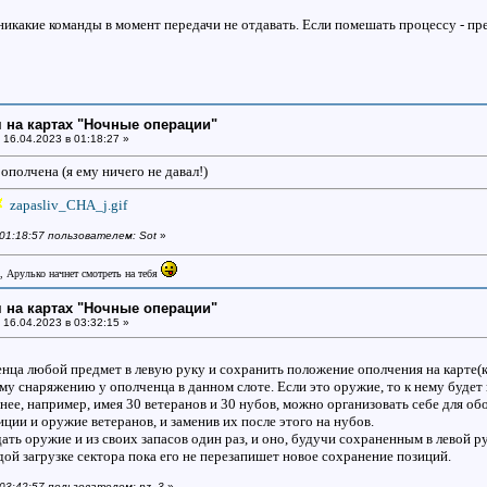
никакие команды в момент передачи не отдавать. Если помешать процессу - пр
 на картах "Ночные операции"
16.04.2023 в 01:18:27 »
полчена (я ему ничего не давал!)
zapasliv_CHA_j.gif
 01:18:57 пользователем: Sot
»
, Арулько начнет смотреть на тебя
 на картах "Ночные операции"
16.04.2023 в 03:32:15 »
нца любой предмет в левую руку и сохранить положение ополчения на карте(кн
му снаряжению у ополченца в данном слоте. Если это оружие, то к нему будет 
ет нее, например, имея 30 ветеранов и 30 нубов, можно организовать себе для
ции и оружие ветеранов, и заменив их после этого на нубов.
ть оружие и из своих запасов один раз, и оно, будучи сохраненным в левой р
дой загрузке сектора пока его не перезапишет новое сохранение позиций.
 03:42:57 пользователем: pz_3
»