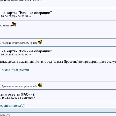
 на картах "Ночные операции"
16.04.2023 в 04:51:57 »
зоваться
, Арулько начнет смотреть на тебя
 на картах "Ночные операции"
16.04.2023 в 04:55:05 »
когда десант высадившийся в город (шахта Драссена) не предпринимает атак
ublic/3f4x/qu3GpMzfR
, Арулько начнет смотреть на тебя
ы и ответы (FAQ) - 2
6 от
15.04.2023 в 02:59:15 »
ерапевт писал(a)
:
десанта