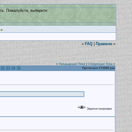
ть. Пожалуйста, выберите:
ия
«
FAQ
|
Правила
»
«
Предыдущая Тема
|
Следующая Тема
»
32
33
34
35
Прочитано 273680 раз
Зарегистрирован