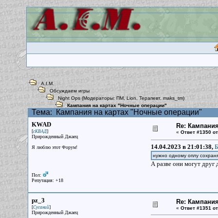
A.I.M.
Обсуждаем игры
Night Ops
(Модераторы:
ПМ
,
Lion
,
Терапевт
,
maks_tm
)
Кампания на картах "Ночные операции"
Тема:
Кампания на картах "Ночные операции"
KWAD
Re: Кампания
[
]
сКВАД
«
Ответ #1350 от
Прирожденный Джаец
14.04.2023 в 21:01:38,
Б
Я люблю этот Форум!
нужно одному оплу сохран
А разве они могут друг 
Пол:
Репутация: +18
pz_3
Re: Кампания
[
]
Сусаний
«
Ответ #1351 от
Прирожденный Джаец