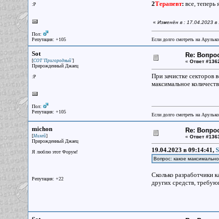
2
Терапевт
:
все, теперь
:P
«
Изменён в : 17.04.2023 в
Пол:
Репутация: +105
Если долго смотреть на Арулько
Sot
Re: Вопрос
[
]
СОТ 'Пригородный'
«
Ответ #136
Прирожденный Джаец
При зачистке секторов 
:P
максимальное количеств
Пол:
Репутация: +105
Если долго смотреть на Арулько
michon
Re: Вопрос
[
]
Михей
«
Ответ #136
Прирожденный Джаец
19.04.2023 в 09:14:41,
S
Я люблю этот Форум!
Вопрос: какое максимальн
Сколько разработчики ка
Репутация: +22
других средств, требу