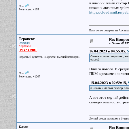
в нижний левый сектор 
Пол:
никаких активных дейс
Репутация: +105
https://cloud.mail.ru/p
Если долго смотреть на Арулько
Терапевт
Re: Вопрос
[
]
Кулибин
«
Ответ #135
Кардинал
16.04.2023 в 04:55:05,
S
Снова ловлю ситуацию, ког
Народный целитель. Шарлатан высшей категории.
часов)
Ничего нового. В средне
ПКМ в режиме ополчения
Пол:
Репутация: +1207
15.04.2023 в 02:59:15,
в нижний левый сектор Ка
А вот этот случай дейст
самодеятельность страт
Летний дождь наливает в бутылк
Баюн
Re: Вопрос