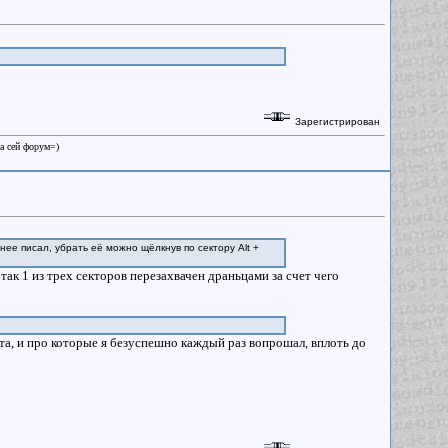
Зарегистрирован
на сей форум=)
нее писал, убрать её можно щёлкнув по сектору Alt +
так 1 из трех секторов перезахвачен драньцами за счет чего
та, и про которые я безуспешно каждый раз вопрошал, вплоть до