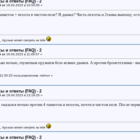
ы и ответы (FAQ) - 2
4 от
19.04.2023 в 10:55:00 »
 танкеток + пехота в чистом поле? В дымах? Часть пехоты и 2танка выношу, ос
, Арулько начнет смотреть на тебя
ы и ответы (FAQ) - 2
5 от
19.04.2023 в 11:49:57 »
ко ночью, глушеным оружием безо всяких дымов. А против бронетехники - вы
 11:50:33 пользователем: michon
»
ы и ответы (FAQ) - 2
6 от
19.04.2023 в 13:19:20 »
и оказался ночью против 4 танкеток и пехоты, почти в чистом поле. После пер
, Арулько начнет смотреть на тебя
ы и ответы (FAQ) - 2