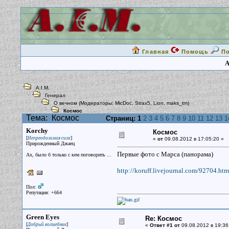
Главная
Помощь
П
A
A.I.M.
Генерал
О вечном
(Модераторы:
MicDoc
,
Strax5
,
Lion
,
maks_tm
)
Космос
Тема:
Космос
Страниц:
1
2
3
4
5
6
7
8
9
10
11
12
13
1
Korchy
Космос
[
]
Непреодолимая сила
«
от
09.08.2012 в 17:05:20 »
Прирожденный Джаец
Первые фото с Марса (панорама)
Ах, было б только с кем поговорить ...
http://koruff.livejournal.com/92704.htm
Пол:
Репутация: +664
Green Eyes
Re: Космос
[
]
Добрый волшебник
«
Ответ #1 от
09.08.2012 в 19:36