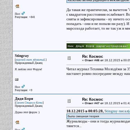
насколько велика радиация в межзвёздном п
Да такая же практически, за вычетом 
Пол:
с квадратом расстояния ослабевает. Во
Репутация: +841
сняты и зафиксированы - ну ничего ос
попадать - они и не попали ни разу). 
марсохода работает, то не так уж и мн
Stingray
Re: Космос
[
]
морской скат. ядовитый.
«
Ответ #46 от
18.12.2015 в 00:0
Прирожденный Джаец
Читал журнал Техника Молодёжи за 35 
Я люблю этот Форум!
настанет ровно посередине между на
Пол:
Репутация: +9
Дядя Боря
Re: Космос
[
]
Скелет Старого Кота
«
Ответ #47 от
18.12.2015 в 01:4
Прирожденный Джаец
18.12.2015 в 00:05:28,
Stingray писал(
Дурка этот форум :)
была смешная теория
Журнализды - они и тогда журнализдам
тянется...
Пол: