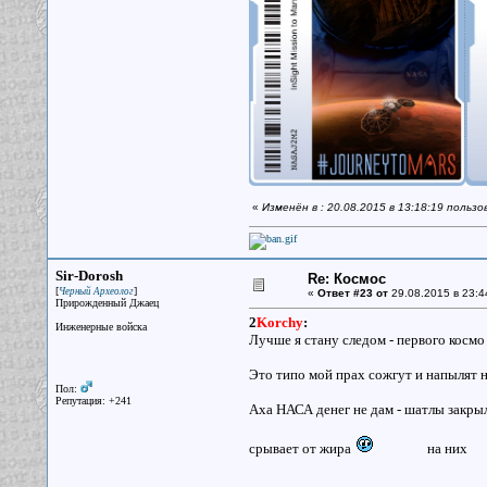
«
Изменён в : 20.08.2015 в 13:18:19 польз
Sir-Dorosh
Re: Космос
[
]
Черный Археолог
«
Ответ #23 от
29.08.2015 в 23:4
Прирожденный Джаец
2
Korchy
:
Инженерные войска
Лучше я стану следом - первого космо
Это типо мой прах сожгут и напылят 
Пол:
Репутация: +241
Аха НАСА денег не дам - шатлы закрыл
срывает от жира
на них