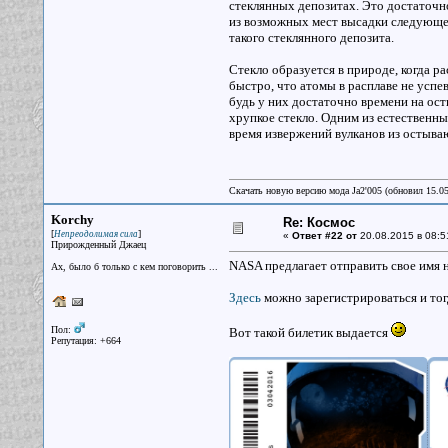
стеклянных депозитах. Это достаточно
из возможных мест высадки следующего
такого стеклянного депозита.
Стекло образуется в природе, когда р
быстро, что атомы в расплаве не усп
будь у них достаточно времени на ост
хрупкое стекло. Одним из естественн
время извержений вулканов из остыва
Скачать новую версию мода Ja2'005 (обновил 15.0
Korchy
Re: Космос
[
]
Непреодолимая сила
«
Ответ #22 от
20.08.2015 в 08:5
Прирожденный Джаец
NASA предлагает отправить свое имя 
Ах, было б только с кем поговорить ...
Здесь
можно зарегистрироваться и тогд
Пол:
Вот такой билетик выдается
Репутация: +664