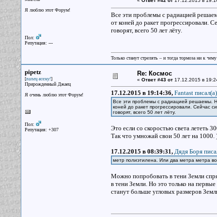
«
Ответ #42 от
17.12.2015 в 19:1
Я люблю этот Форум!
Все эти проблемы с радиацией решаемы
от коней до ракет прогрессировали. С
говорят, всего 50 лет лёту.
Пол:
Репутация: ---
Только станут стрелять – и тогда тормоза ни к чему
pipetz
Re: Космос
[
]
пипец всему!
«
Ответ #43 от
17.12.2015 в 19:2
Прирожденный Джаец
17.12.2015 в 19:14:36,
Fantast писал(a)
Я очень люблю этот Форум!
Все эти проблемы с радиацией решаемы. Не
коней до ракет прогрессировали. Сейчас с
говорят, всего 50 лет лёту.
Пол:
Это если со скоростью света лететь 30
Репутация: +307
Так что умножай свои 50 лет на 1000. 
17.12.2015 в 08:39:31,
Дядя Боря писа
метр полиэтилена. Или два метра метра во
Можно попробовать в тени Земли спря
в тени Земли. Но это только на первы
станут больше угловых размеров Земли