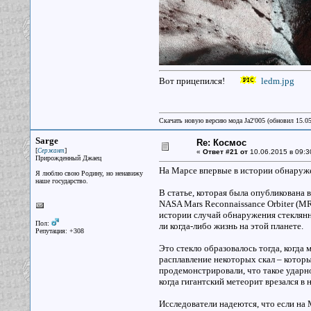
Вот прицепился!
ledm.jpg
Скачать новую версию мода Ja2'005 (обновил 15.0
Sarge
Re: Космос
[
]
Сержант
«
Ответ #21 от
10.06.2015 в 09:3
Прирожденный Джаец
На Марсе впервые в истории обнаруж
Я люблю свою Родину, но ненавижу
наше государство.
В статье, которая была опубликована 
NASA Mars Reconnaissance Orbiter (MR
истории случай обнаружения стеклянн
Пол:
ли когда-либо жизнь на этой планете.
Репутация: +308
Это стекло образовалось тогда, когда
расплавление некоторых скал – котор
продемонстрировали, что такое ударн
когда гигантский метеорит врезался в 
Исследователи надеются, что если на 