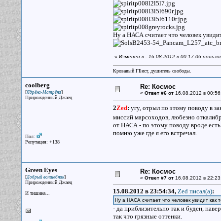
Ну а НАСА считает что человек увидит 
«
Изменён в : 16.08.2012 в 00:17:06 польз
Кровавый ГБист, душитель свободы.
coolberg
Re: Космос
[
]
Ядрёна-Матрёна
«
Ответ #6 от
16.08.2012 в 00:56
Прирожденный Джаец
2
Zed
:
угу, отрыл по этому поводу в за
миссий марсоходов, любезно откалиб
от НАСА - по этому поводу вроде есть
помню уже где я его встречал.
Пол:
Репутация: +138
Green Eyes
Re: Космос
[
]
Добрый волшебник
«
Ответ #7 от
16.08.2012 в 22:23
Прирожденный Джаец
15.08.2012 в 23:54:34,
Zed писал(a)
:
И тишина...
Ну а НАСА считает что человек увидит как т
- да приблизительно так и буден, наве
так что грязные оттенки.