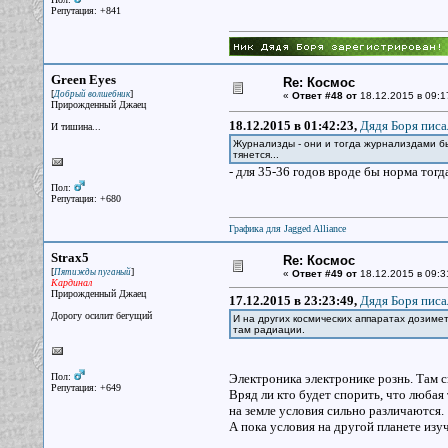
Репутация: +841
Green Eyes
Re: Космос
[
]
Добрый волшебник
«
Ответ #48 от
18.12.2015 в 09:1
Прирожденный Джаец
18.12.2015 в 01:42:23,
Дядя Боря писа
И тишина...
Журнализды - они и тогда журнализдами был
тянется...
- для 35-36 годов вроде бы норма тогда
Пол:
Репутация: +680
Графика для Jagged Alliance
Strax5
Re: Космос
[
]
Пятижды пуганый
«
Ответ #49 от
18.12.2015 в 09:3
Кардинал
Прирожденный Джаец
17.12.2015 в 23:23:49,
Дядя Боря писа
Дорогу осилит бегущий
И на других космических аппаратах дозиметр
там радиации.
Пол:
Электроника электронике рознь. Там с
Репутация: +649
Вряд ли кто будет спорить, что любая
на земле условия сильно различаются.
А пока условия на другой планете изу