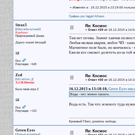
«
Изменён в : 16.12.2015 в 13:19:00 польз
Графика для Jagged Alliance
Strax5
Re: Космос
[
]
Пятижды пуганый
«
Ответ #29 от
16.12.2015 в 14:0
Кардинал
Прирожденный Джаец
Там нет почвы. Значит хавчик полнос
Любая мелкая авария, любое ЧП - хана
Дорогу осилит бегущий
Магнитное поле было, но кончилось - 
Ежели кто сможет долететь из-за той 
Пол:
Репутация: +649
Zed
Re: Космос
[
]
SIG edition ;)
«
Ответ #30 от
16.12.2015 в 14:1
A.I.M.Director
16.12.2015 в 13:18:10,
Green Eyes писа
Была такая игра Z
Воды - нет, можно сказать.
Вода есть. Так что зеленого туда нужн
Пол:
Репутация: +533
Кровавый ГБист, душитель свободы.
Green Eyes
Re: Космос
[
]
Добрый волшебник
«
Ответ #31 от
16.12.2015 в 16:0