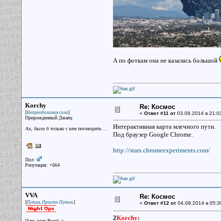
А по фоткам она не казалась большой
Korchy
Re: Космос
[
]
Непреодолимая сила
«
Ответ #11 от
03.09.2014 в 21:0
Прирожденный Джаец
Интерактивная карта млечного пути.
Ах, было б только с кем поговорить ...
Под браузер Google Chrome.
http://stars.chromeexperiments.com/
Пол:
Репутация: +664
VVA
Re: Космос
[
]
Путин. Просто Путин.
«
Ответ #12 от
04.09.2014 в 05:3
2
Korchy
:
Царь всея Руси! :)