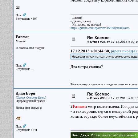
Может создать у корабля магнитное по
Пол:
- Джаец?
Репутация: +307
- Джаиц, джаиц.
- Ну, джаец, ну погоди!
https://github.com/egorovav/Ja2Project/releases
Fantast
Re: Космос
Мигель
«
Ответ #34 от
17.12.2015 в 02:1
Я люблю этот Форум!
17.12.2015 в 01:44:30,
pipetz писал(a)
:
Неужели никак нельзя эту космическую ра
Пол:
Два метра свинца?
Репутация: ---
Только станут стрелять – и тогда тормоза ни к чему
Дядя Боря
Re: Космос
[
]
Скелет Старого Кота
«
Ответ #35 от
17.12.2015 в 08:3
Прирожденный Джаец
2
Fantast
:
метр полиэтилена. Или два м
Дурка этот форум :)
- и так хорошо, слухи о немереной р
кстати, гораздо более неустойчивы к р
Пол:
Репутация: +841