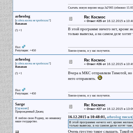
Скачать новую версию мода Ja2'005 (обновил 15.0
arheolog
Re: Космос
[
]
а здесь кости не пробегали?
«
Ответ #25 от
16.12.2015 в 10:4
Bananan
В этой программе ничего нет, кроме ж
(!) +1
только вывеска, а на самом деле хотят
Пол:
Репутация: +450
Хмели-сумели, и у нас получится.
arheolog
Re: Космос
[
]
а здесь кости не пробегали?
«
Ответ #26 от
16.12.2015 в 10:4
Bananan
Вчера к МКС отправляли Тимотей, но 
(!) +1
него отправлять.
Пол:
Репутация: +450
Хмели-сумели, и у нас получится.
Sarge
Re: Космос
[
]
Сержант
«
Ответ #27 от
16.12.2015 в 13:0
Прирожденный Джаец
16.12.2015 в 10:48:01,
arheolog писал(
Я люблю свою Родину, но ненавижу
наше государство.
В этой программе ничего нет, кроме желани
только вывеска, а на самом деле хотят там
Очень грустно такое слышать. Такой п