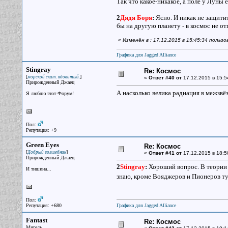
Так что какое-никакое, а поле у Луны 
2
Дядя Боря
:
Ясно. И никак не защитит
бы на другую планету - в космос не о
«
Изменён в : 17.12.2015 в 15:45:34 польз
Графика для Jagged Alliance
Stingray
Re: Космос
[
]
морской скат. ядовитый.
«
Ответ #40 от
17.12.2015 в 15:5
Прирожденный Джаец
А насколько велика радиация в межзвё
Я люблю этот Форум!
Пол:
Репутация: +9
Green Eyes
Re: Космос
[
]
Добрый волшебник
«
Ответ #41 от
17.12.2015 в 18:5
Прирожденный Джаец
2
Stingray
:
Хороший вопрос. В теории -
И тишина...
знаю, кроме Вояджеров и Пионеров ту
Пол:
Репутация: +680
Графика для Jagged Alliance
Fantast
Re: Космос
Мигель