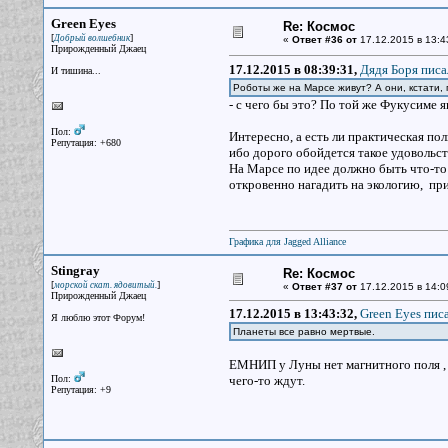
Green Eyes
Re: Космос
[
]
Добрый волшебник
«
Ответ #36 от
17.12.2015 в 13:4
Прирожденный Джаец
17.12.2015 в 08:39:31,
Дядя Боря писа
И тишина...
Роботы же на Марсе живут? А они, кстати, 
- с чего бы это? По той же Фукусиме 
Пол:
Интересно, а есть ли практическая пол
Репутация: +680
ибо дорого обойдется такое удовольст
На Марсе по идее должно быть что-то 
откровенно нагадить на экологию, пр
Графика для Jagged Alliance
Stingray
Re: Космос
[
]
морской скат. ядовитый.
«
Ответ #37 от
17.12.2015 в 14:0
Прирожденный Джаец
17.12.2015 в 13:43:32,
Green Eyes писа
Я люблю этот Форум!
Планеты все равно мертвые.
ЕМНИП у Луны нет магнитного поля , п
Пол:
чего-то ждут.
Репутация: +9