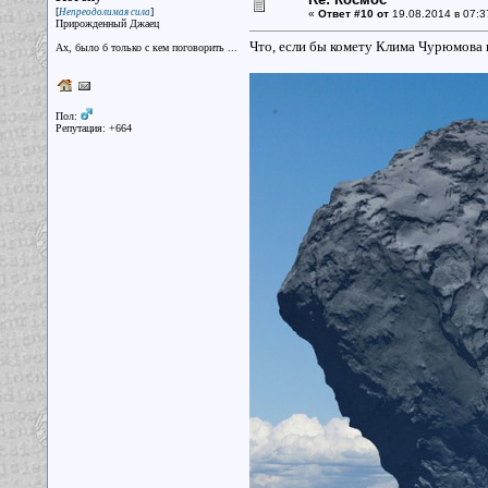
[
]
Непреодолимая сила
«
Ответ #10 от
19.08.2014 в 07:3
Прирожденный Джаец
Что, если бы комету Клима Чурюмова
Ах, было б только с кем поговорить ...
Пол:
Репутация: +664