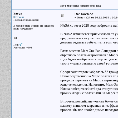
Нет в мире силы, сильнее силы тока.
Sarge
Re: Космос
[
]
Сержант
«
Ответ #24 от
16.12.2015 в 10:3
Прирожденный Джаец
NASA хочет в 2028 году забросить на
Я люблю свою Родину, но ненавижу
наше государство.
В NASA начинается прием заявок от уч
предполагается осуществить первую в
должны отдавать себе отчет в том, что
Пол:
Репутация: +308
Глава миссии Mars Onе Бас Лансдроп 
обратного полета астронавтов с Марса
году будет изобретено средство для в
тысяч ученых заявили о своей готовно
Среди волонтеров набралось 52 гражд
Непосредственно на Марс полетят тол
процесса перелета на Марс американцы
эфир телевидения. Напомним, Mars Onе
Имена победителей отбора станут изве
прочих людей с полезными на Марсе 
Впрочем, российские ученые более ске
планету слишком затратная и неэффек
провели бы все необходимые исследов