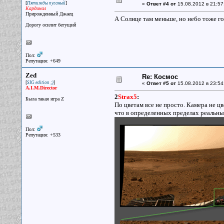
[
]
Пятижды пуганый
«
Ответ #4 от
15.08.2012 в 21:57
Кардинал
Прирожденный Джаец
А Солнце там меньше, но небо тоже го
Дорогу осилит бегущий
Пол:
Репутация: +649
Zed
Re: Космос
[
]
SIG edition ;)
«
Ответ #5 от
15.08.2012 в 23:54
A.I.M.Director
2
Strax5
:
Была такая игра Z
По цветам все не просто. Камера не цв
что в определенных пределах реальны
Пол:
Репутация: +533