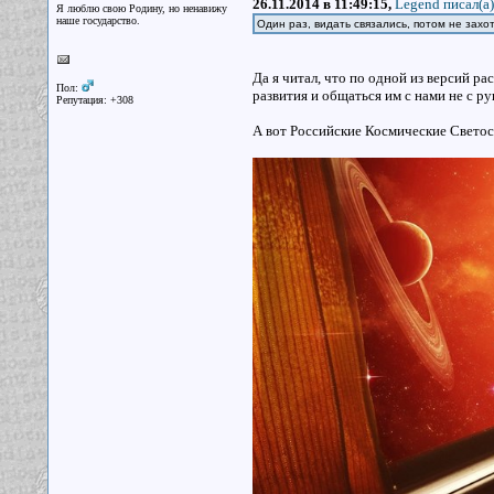
26.11.2014 в 11:49:15,
Legend писал(a)
Я люблю свою Родину, но ненавижу
наше государство.
Один раз, видать связались, потом не захо
Да я читал, что по одной из версий р
Пол:
развития и общаться им с нами не с ру
Репутация: +308
А вот Российские Космические Светос