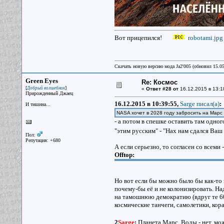
Вот прицепился!
robotami.jpg
Скачать новую версию мода Ja2'005 (обновил 15.0
Green Eyes
Re: Космос
[
]
Добрый волшебник
«
Ответ #28 от
16.12.2015 в 13:1
Прирожденный Джаец
16.12.2015 в 10:39:55,
Sarge писал(a)
:
И тишина...
NASA хочет в 2028 году забросить на Мар
- а потом в спешке оставить там одно
"этим русским" - "Нах нам сдался Ваш
Пол:
Репутация: +680
А если серьезно, то согласен со всеми 
Offtop:
Но вот если бы можно было бы как-то в
почему-бы её и не колонизировать. Н
на тамошнюю демократию (вдруг те 600
космические танчеги, самолетики, кора
2
Sarge
:
Планета Марс. Воды - нет, мож