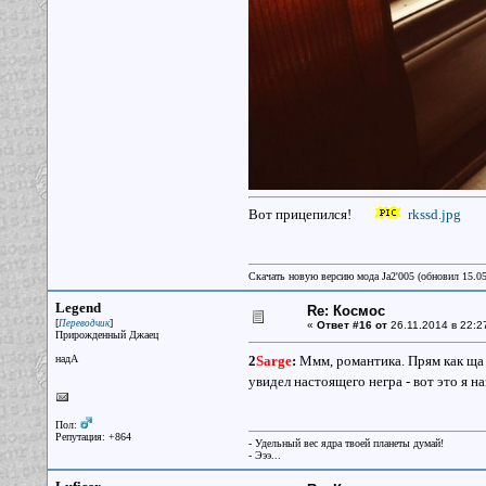
Вот прицепился!
rkssd.jpg
Скачать новую версию мода Ja2'005 (обновил 15.0
Legend
Re: Космос
[
]
Переводчик
«
Ответ #16 от
26.11.2014 в 22:2
Прирожденный Джаец
надА
2
Sarge
:
Ммм, романтика. Прям как ща
увидел настоящего негра - вот это я 
Пол:
Репутация: +864
- Удельный вес ядра твоей планеты думай!
- Эээ...