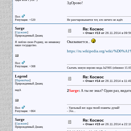
ЗдОрово!
Пол:
Репутация: +520
Не разочаровывается тот, кто ничего не ждёт.
Sarge
Re: Космос
[
]
Сержант
«
Ответ #13 от
26.11.2014 в 09:5
Прирожденный Джаец
Оказывается...
Я люблю свою Родину, но ненавижу
наше государство.
https://ru.wikipedia.org/wiki
Пол:
Репутация: +308
Скачать новую версию мода Ja2'005 (обновил 15.0
Legend
Re: Космос
[
]
Переводчик
«
Ответ #14 от
26.11.2014 в 11:4
Прирожденный Джаец
надА
2
Sarge
:
А ты не знал? Один раз, видат
Пол:
- Удельный вес ядра твоей планеты думай!
Репутация: +864
- Эээ...
Sarge
Re: Космос
[
]
Сержант
«
Ответ #15 от
26.11.2014 в 22:1
Прирожденный Джаец