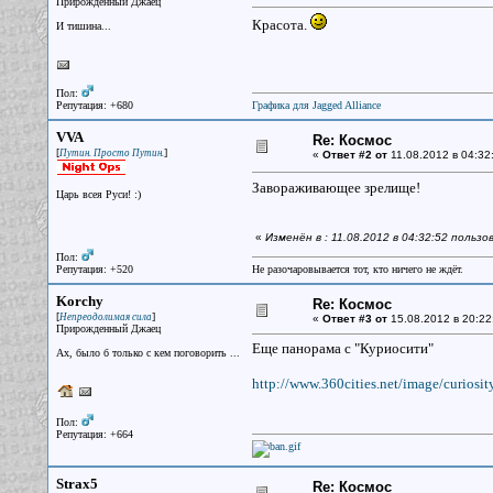
Прирожденный Джаец
Красота.
И тишина...
Пол:
Репутация: +680
Графика для Jagged Alliance
VVA
Re: Космос
[
]
Путин. Просто Путин.
«
Ответ #2 от
11.08.2012 в 04:32
Завораживающее зрелище!
Царь всея Руси! :)
«
Изменён в : 11.08.2012 в 04:32:52 польз
Пол:
Репутация: +520
Не разочаровывается тот, кто ничего не ждёт.
Korchy
Re: Космос
[
]
Непреодолимая сила
«
Ответ #3 от
15.08.2012 в 20:22
Прирожденный Джаец
Еще панорама с "Куриосити"
Ах, было б только с кем поговорить ...
http://www.360cities.net/image/curiosity
Пол:
Репутация: +664
Strax5
Re: Космос