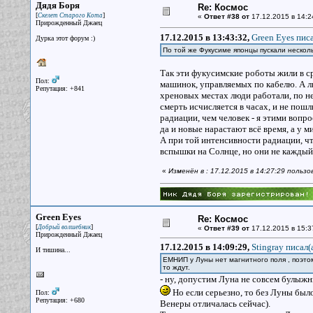
Дядя Боря
Re: Космос
[
]
Скелет Старого Кота
«
Ответ #38 от
17.12.2015 в 14:2
Прирожденный Джаец
17.12.2015 в 13:43:32,
Green Eyes писа
Дурка этот форум :)
По той же Фукусиме японцы пускали несколь
Так эти фукусимские роботы жили в ср
Пол:
машинок, управляемых по кабелю. А лю
Репутация: +841
хреновых местах люди работали, по нед
смерть исчисляется в часах, и не пош
радиации, чем человек - я этими вопр
да и новые нарастают всё время, а у 
А при той интенсивности радиации, чт
вспышки на Солнце, но они не каждый
«
Изменён в : 17.12.2015 в 14:27:29 польз
Green Eyes
Re: Космос
[
]
Добрый волшебник
«
Ответ #39 от
17.12.2015 в 15:3
Прирожденный Джаец
17.12.2015 в 14:09:29,
Stingray писал(
И тишина...
ЕМНИП у Луны нет магнитного поля , поэтом
то ждут.
- ну, допустим Луна не совсем булыжн
Но если серьезно, то без Луны было
Пол:
Репутация: +680
Венеры отличалась сейчас).