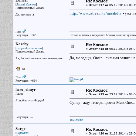
Luficer
Re: Космос
[
]
Аццкий Сотона
«
Ответ #17 от
05.12.2014 в 03:1
Прирожденный Джаец
http://www.ustream.tv/nasahdtv
- уже ч
Да, это негр :)
Пол:
Репутация: +321
Ночью в тёмных переулках Астаны слышно цокань
Korchy
Re: Космос
[
]
Непреодолимая сила
«
Ответ #18 от
05.12.2014 в 05:0
Прирожденный Джаец
Да, молодцы, Oroin - сильная заявка на
Ах, было б только с кем поговорить ...
Пол:
Репутация: +664
hero_elmyr
Re: Космос
Гамос
«
Ответ #19 от
23.12.2014 в 06:0
Я люблю этот Форум!
Супер.. жду теперь проект Mars One...
Репутация: ---
Том Хэнкс
Sarge
Re: Космос
[
]
Сержант
«
Ответ #20 от
31.12.2014 в 23:0