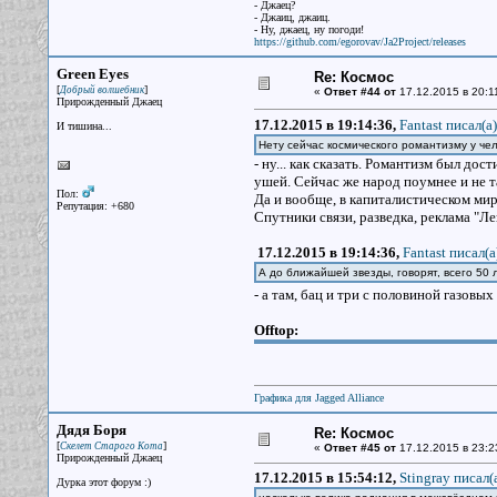
- Джаец?
- Джаиц, джаиц.
- Ну, джаец, ну погоди!
https://github.com/egorovav/Ja2Project/releases
Green Eyes
Re: Космос
[
]
Добрый волшебник
«
Ответ #44 от
17.12.2015 в 20:1
Прирожденный Джаец
17.12.2015 в 19:14:36,
Fantast писал(a)
И тишина...
Нету сейчас космического романтизму у че
- ну... как сказать. Романтизм был до
ушей. Сейчас же народ поумнее и не т
Пол:
Да и вообще, в капиталистическом мир
Репутация: +680
Спутники связи, разведка, реклама "Лег
17.12.2015 в 19:14:36,
Fantast писал(a
А до ближайшей звезды, говорят, всего 50 л
- а там, бац и три с половиной газовых
Offtop:
Графика для Jagged Alliance
Дядя Боря
Re: Космос
[
]
Скелет Старого Кота
«
Ответ #45 от
17.12.2015 в 23:2
Прирожденный Джаец
17.12.2015 в 15:54:12,
Stingray писал(
Дурка этот форум :)