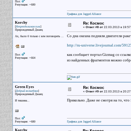
Пол:
Репутация: +680
Графика для Jagged Alliance
Korchy
Re: Космос
[
]
Непреодолимая сила
«
Ответ #8 от
22.03.2013 в 19:57
Прирожденный Джаец
Со дна океана подняли двигатели рак
Ах, было б только с кем поговорить ...
http://ru-universe.livejournal.com/5912
как сообщает портал Gizmag со ссылко
Пол:
Репутация: +664
из найденных фрагментов можно собр
Green Eyes
Re: Космос
[
]
Добрый волшебник
«
Ответ #9 от
22.03.2013 в 20:27
Прирожденный Джаец
Прикольно. Даже не смотря на то, что
И тишина...
Пол:
Репутация: +680
Графика для Jagged Alliance
Korchy
Re: Космос