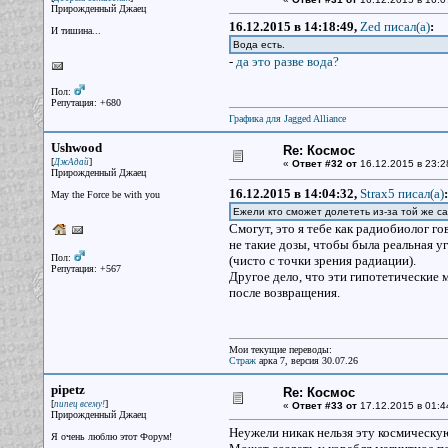
Прирожденный Джаец
16.12.2015 в 14:18:49,
Zed писал(a)
:
И тишина...
Вода есть.
-
да это разве вода?
Пол:
Репутация: +680
Графика для Jagged Alliance
Ushwood
Re: Космос
[
]
ДжАдай
«
Ответ #32 от
16.12.2015 в 23:2
Прирожденный Джаец
16.12.2015 в 14:04:32,
Strax5 писал(a)
:
May the Force be with you
Ежели кто сможет долететь из-за той же 
Смогут, это я тебе как радиобиолог г
не такие дозы, чтобы была реальная у
Пол:
(чисто с точки зрения радиации).
Репутация: +567
Другое дело, что эти гипотетические 
после возвращения.
Мои текущие переводы:
Страж
арка 7, версия 30.07.26
pipetz
Re: Космос
[
]
пипец всему!
«
Ответ #33 от
17.12.2015 в 01:4
Прирожденный Джаец
Неужели никак нельзя эту космическ
Я очень люблю этот Форум!