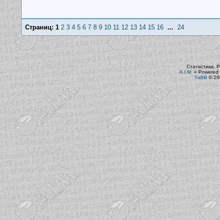
Страниц:
1
2
3
4
5
6
7
8
9
10
11
12
13
14
15
16
...
24
Статистика. Р
A.I.M.
»
Powered 
YaBB
© 200