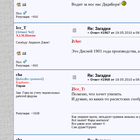
Водит за нос нас ДядяБоря!
Пол:
Репутация: +816
Ice_T
Re: Загадки
[
]
Ледяной Чай
«
Ответ #1967 от
19.05.2010 в 08
A.I.M.Director
2
cha
:
Свободу Анджеле Дэвис!
Это Дисней 1901 года производства, 
Пол:
Репутация: +816
cha
Re: Загадки
[
]
БибизЯн с гранатой
«
Ответ #1968 от
19.05.2010 в 08
Кардинал
Тиран
2
Ice_T
:
Зам. Гиви по учету недовольных
Полагаю, что хочет унизить.
работой форума
И думаю, из каких-то расистских сообр
Репутация: +1638
Как уверяют врачи, пятьдесят граммов коньяка за у
Всё хватит! Фарш кончился!
Все равно всех забанят ©
Сам дурак!©pipetz
cha