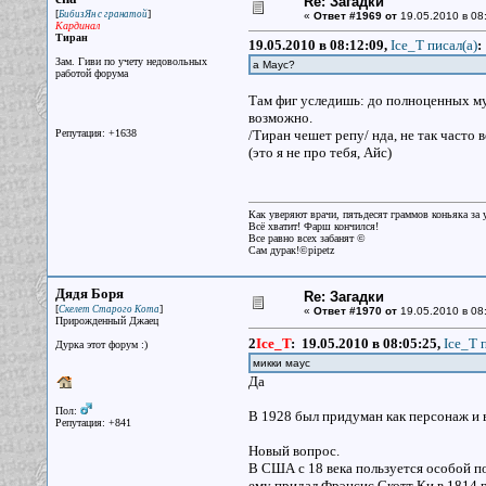
Re: Загадки
[
]
БибизЯн с гранатой
«
Ответ #1969 от
19.05.2010 в 08
Кардинал
Тиран
19.05.2010 в 08:12:09,
Ice_T писал(a)
:
Зам. Гиви по учету недовольных
а Маус?
работой форума
Там фиг уследишь: до полноценных мул
возможно.
Репутация: +1638
/Тиран чешет репу/ нда, не так часто
(это я не про тебя, Айс)
Как уверяют врачи, пятьдесят граммов коньяка за у
Всё хватит! Фарш кончился!
Все равно всех забанят ©
Сам дурак!©pipetz
Дядя Боря
Re: Загадки
[
]
Скелет Старого Кота
«
Ответ #1970 от
19.05.2010 в 08
Прирожденный Джаец
2
Ice_T
:
19.05.2010 в 08:05:25,
Ice_T 
Дурка этот форум :)
микки маус
Да
Пол:
В 1928 был придуман как персонаж и в
Репутация: +841
Новый вопрос.
В США с 18 века пользуется особой п
ему придал Фрэнсис Скотт Ки в 1814 г