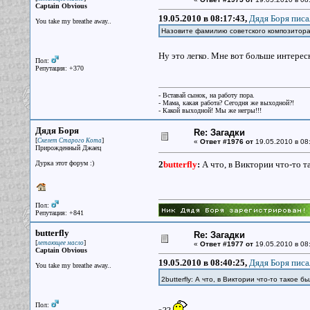
Captain Obvious
19.05.2010 в 08:17:43,
Дядя Боря писа
You take my breathe away..
Назовите фамилию советского композитора.
Ну это легко. Мне вот больше интере
Пол:
Репутация: +370
- Вставай сынок, на работу пора.
- Мама, какая работа? Сегодня же выходной?!
- Какой выходной! Мы же негры!!!
Дядя Боря
Re: Загадки
[
]
Скелет Старого Кота
«
Ответ #1976 от
19.05.2010 в 08
Прирожденный Джаец
Дурка этот форум :)
2
butterfly
:
А что, в Виктории что-то т
Пол:
Репутация: +841
butterfly
Re: Загадки
[
]
летающее масло
«
Ответ #1977 от
19.05.2010 в 08
Captain Obvious
19.05.2010 в 08:40:25,
Дядя Боря писа
You take my breathe away..
2butterfly: А что, в Виктории что-то такое б
Пол: