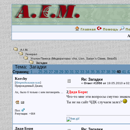
Главная
Помощь
П
A
A.I.M.
Генерал
Уголок Пакоса
(Модераторы:
cha
,
Lion
,
Satan`s Claws
,
Strax5
)
Загадки
Тема:
Загадки
Страниц:
1
...
25
26
27
28
29
30
31
32
33
34
35
36
37
38
39
40
41
4
Korchy
Re: Загадки
[
]
Непреодолимая сила
«
Ответ #1950 от
19.05.2010 в 02
Прирожденный Джаец
2
Дядя Боря
:
Ах, было б только с кем поговорить ...
Что-то мне эти вопросы смутно знаком
Ты не на сайт ЧДК случаем залез?
Пол:
Репутация: +664
Дядя Боря
Re: Загадки