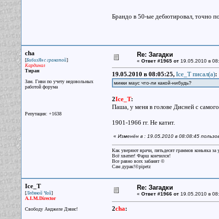
Брандо в 50-ые дебютировал, точно п
cha
Re: Загадки
[
]
БибизЯн с гранатой
«
Ответ #1965 от
19.05.2010 в 08
Кардинал
Тиран
19.05.2010 в 08:05:25,
Ice_T писал(a)
:
Зам. Гиви по учету недовольных
микки маус что-ли какой-нибудь?
работой форума
2
Ice_T
:
Паша, у меня в голове Дисней с самог
Репутация: +1638
1901-1966 гг. Не катит.
«
Изменён в : 19.05.2010 в 08:08:45 польз
Как уверяют врачи, пятьдесят граммов коньяка за у
Всё хватит! Фарш кончился!
Все равно всех забанят ©
Сам дурак!©pipetz
Ice_T
Re: Загадки
[
]
Ледяной Чай
«
Ответ #1966 от
19.05.2010 в 08
A.I.M.Director
2
cha
:
Свободу Анджеле Дэвис!