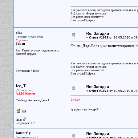
Как уверяют врачи, пятьдесят граммов коньяка за у
Всё хватит! Фарш кончился!
Все равно всех забанят ©
Сам дурак!©pipetz
cha
Re: Загадки
[
]
БибизЯн с гранатой
«
Ответ #1973 от
19.05.2010 в 08
Кардинал
Тиран
Оп-па, ДядьБоря уже капитулировал, п
Зам. Гиви по учету недовольных
работой форума
Как уверяют врачи, пятьдесят граммов коньяка за у
Всё хватит! Фарш кончился!
Все равно всех забанят ©
Репутация: +1638
Сам дурак!©pipetz
Ice_T
Re: Загадки
[
]
Ледяной Чай
«
Ответ #1974 от
19.05.2010 в 08
A.I.M.Director
2
cha
:
Свободу Анджеле Дэвис!
А ценный приз?!
Пол:
Репутация: +816
butterfly
Re: Загадки
[
]
летающее масло
«
Ответ #1975 от
19.05.2010 в 08