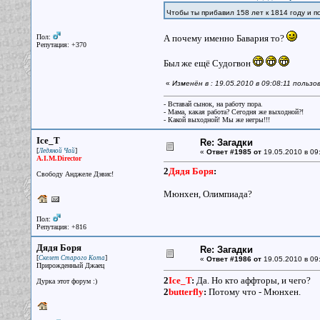
Чтобы ты прибавил 158 лет к 1814 году и п
Пол:
А почему именно Бавария то?
Репутация: +370
Был же ещё Судогвон
«
Изменён в : 19.05.2010 в 09:08:11 пользов
- Вставай сынок, на работу пора.
- Мама, какая работа? Сегодня же выходной?!
- Какой выходной! Мы же негры!!!
Ice_T
Re: Загадки
[
]
Ледяной Чай
«
Ответ #1985 от
19.05.2010 в 09
A.I.M.Director
2
Дядя Боря
:
Свободу Анджеле Дэвис!
Мюнхен, Олимпиада?
Пол:
Репутация: +816
Дядя Боря
Re: Загадки
[
]
Скелет Старого Кота
«
Ответ #1986 от
19.05.2010 в 09
Прирожденный Джаец
2
Ice_T
:
Да. Но кто аффторы, и чего?
Дурка этот форум :)
2
butterfly
:
Потому что - Мюнхен.