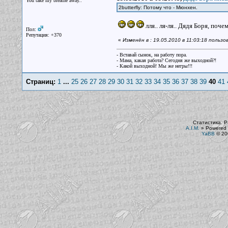
You take my breathe away..
2butterfly: Потому что - Мюнхен.
лля.. ля-ля.. Дядя Боря, поче
Пол:
Репутация: +370
«
Изменён в : 19.05.2010 в 11:03:18 пользов
- Вставай сынок, на работу пора.
- Мама, какая работа? Сегодня же выходной?!
- Какой выходной! Мы же негры!!!
Страниц:
1
...
25
26
27
28
29
30
31
32
33
34
35
36
37
38
39
40
41
Статистика. Р
A.I.M.
»
Powered 
YaBB
© 200