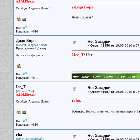
A.I.M.Director
2
Дядя Боря
:
Свободу Анджеле Дэвис!
Жан Габен?
Пол:
Репутация: +816
Дядя Боря
Re: Загадки
[
]
Скелет Старого Кота
«
Ответ #1956 от
19.05.2010 в 07
Прирожденный Джаец
2
Ice_T
:
Нет.
Дурка этот форум :)
Пол:
Репутация: +841
Ice_T
Re: Загадки
[
]
Ледяной Чай
«
Ответ #1957 от
19.05.2010 в 07
A.I.M.Director
2
cha
:
Свободу Анджеле Дэвис!
Брандо/Конери не могли ненавидеть Г
Пол:
Репутация: +816
cha
Re: Загадки
[
]
БибизЯн с гранатой
«
Ответ #1958 от
19.05.2010 в 08