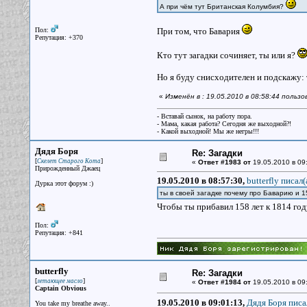
А при чём тут Британская Колумбия?
Пол:
При том, что Бавария
Репутация: +370
Кто тут загадки сочиняет, ты или я?
Но я буду снисходителен и подскажу: 
«
Изменён в : 19.05.2010 в 08:58:44 пользов
- Вставай сынок, на работу пора.
- Мама, какая работа? Сегодня же выходной?!
- Какой выходной! Мы же негры!!!
Дядя Боря
Re: Загадки
[
]
Скелет Старого Кота
«
Ответ #1983 от
19.05.2010 в 09
Прирожденный Джаец
19.05.2010 в 08:57:30,
butterfly писал(
Дурка этот форум :)
ты в своей загадке почему про Баварию и 
Чтобы ты прибавил 158 лет к 1814 год
Пол:
Репутация: +841
butterfly
Re: Загадки
[
]
летающее масло
«
Ответ #1984 от
19.05.2010 в 09
Captain Obvious
19.05.2010 в 09:01:13,
Дядя Боря писа
You take my breathe away..