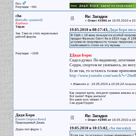
Пол:
Репутация: +841
cha
Re: Загадки
[
]
БибизЯн с гранатой
«
Ответ #1994 от
19.05.2010 в 10
Кардинал
Тиран
19.05.2010 в 08:17:43,
Дядя Боря писа
Зам. Гиви по учету недовольных
В США с 18 века пользуется особой популя
работой форума
придал Фрэнсис Скотт Ки в 1814 году. А 15
уступив по популярности только творению с
написавшего стихи на эту музыку.
Репутация: +1638
2
Дядя Боря
:
Сидел-думал. По-видимому, штатники 
Сорри, спортом не увлекаюсь, но могу
Если так, то осталось только припомн
http://www.youtube.com/watch?v=2fmRK
«
Изменён в : 19.05.2010 в 10:26:24 польз
Как уверяют врачи, пятьдесят граммов коньяка за у
Всё хватит! Фарш кончился!
Все равно всех забанят ©
Сам дурак!©pipetz
Дядя Боря
Re: Загадки
[
]
Скелет Старого Кота
«
Ответ #1995 от
19.05.2010 в 10
Прирожденный Джаец
19.05.2010 в 10:15:02,
cha писал(a)
:
Дурка этот форум :)
Если так, то осталось только припомнить (