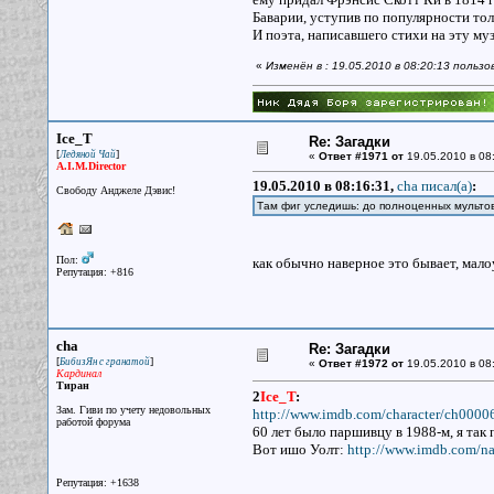
Баварии, уступив по популярности то
И поэта, написавшего стихи на эту му
«
Изменён в : 19.05.2010 в 08:20:13 польз
Ice_T
Re: Загадки
[
]
Ледяной Чай
«
Ответ #1971 от
19.05.2010 в 08
A.I.M.Director
19.05.2010 в 08:16:31,
cha писал(a)
:
Свободу Анджеле Дэвис!
Там фиг уследишь: до полноценных мультов
Пол:
как обычно наверное это бывает, мало
Репутация: +816
cha
Re: Загадки
[
]
БибизЯн с гранатой
«
Ответ #1972 от
19.05.2010 в 08
Кардинал
Тиран
2
Ice_T
:
Зам. Гиви по учету недовольных
http://www.imdb.com/character/ch0000
работой форума
60 лет было паршивцу в 1988-м, я так п
Вот ишо Уолт:
http://www.imdb.com/
Репутация: +1638