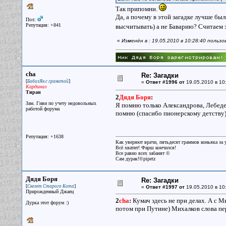
Так припомни.
Да, а почему в этой загадке лучше был
Пол:
Репутация: +841
высчитывать) а не Баварию? Считаем 
«
Изменён в : 19.05.2010 в 10:28:40 польз
cha
Re: Загадки
[
]
БибизЯн с гранатой
«
Ответ #1996 от
19.05.2010 в 10
Кардинал
Тиран
2
Дядя Боря
:
Зам. Гиви по учету недовольных
Я помню только Александрова, Лебедев
работой форума
помню (спасибо пионерскому детству)
Репутация: +1638
Как уверяют врачи, пятьдесят граммов коньяка за у
Всё хватит! Фарш кончился!
Все равно всех забанят ©
Сам дурак!©pipetz
Дядя Боря
Re: Загадки
[
]
Скелет Старого Кота
«
Ответ #1997 от
19.05.2010 в 10
Прирожденный Джаец
2
cha
:
Кумач здесь не при делах. А с М
Дурка этот форум :)
потом при Путине) Михалков слова пер