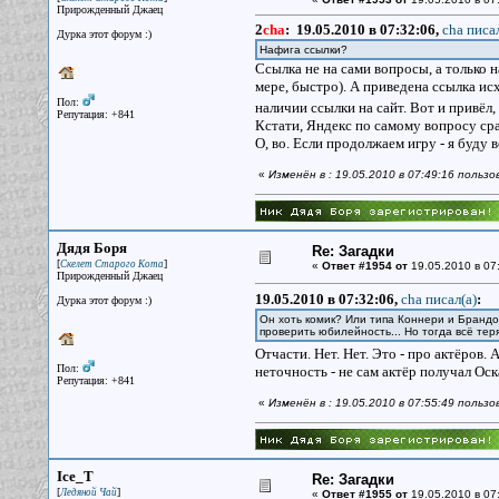
Прирожденный Джаец
2
cha
:
19.05.2010 в 07:32:06,
cha писал
Дурка этот форум :)
Нафига ссылки?
Ссылка не на сами вопросы, а только н
мере, быстро). А приведена ссылка ис
Пол:
наличии ссылки на сайт. Вот и привёл,
Репутация: +841
Кстати, Яндекс по самому вопросу сраз
О, во. Если продолжаем игру - я буду
«
Изменён в : 19.05.2010 в 07:49:16 польз
Дядя Боря
Re: Загадки
[
]
Скелет Старого Кота
«
Ответ #1954 от
19.05.2010 в 07
Прирожденный Джаец
19.05.2010 в 07:32:06,
cha писал(a)
:
Дурка этот форум :)
Он хоть комик? Или типа Коннери и Брандо?
проверить юбилейность... Но тогда всё те
Отчасти. Нет. Нет. Это - про актёров. 
Пол:
неточность - не сам актёр получал Оск
Репутация: +841
«
Изменён в : 19.05.2010 в 07:55:49 польз
Ice_T
Re: Загадки
[
]
Ледяной Чай
«
Ответ #1955 от
19.05.2010 в 07