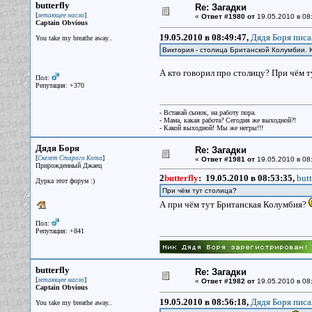
butterfly
Re: Загадки
[
]
летающее масло
«
Ответ #1980 от
19.05.2010 в 08
Captain Obvious
19.05.2010 в 08:49:47,
Дядя Боря писа
You take my breathe away..
Виктория - столица Британской Колумбии.
А кто говорил про столицу? При чём т
Пол:
Репутация: +370
- Вставай сынок, на работу пора.
- Мама, какая работа? Сегодня же выходной?!
- Какой выходной! Мы же негры!!!
Дядя Боря
Re: Загадки
[
]
Скелет Старого Кота
«
Ответ #1981 от
19.05.2010 в 08
Прирожденный Джаец
2
butterfly
:
19.05.2010 в 08:53:35,
butt
Дурка этот форум :)
При чём тут столица?
А при чём тут Британская Колумбия?
Пол:
Репутация: +841
butterfly
Re: Загадки
[
]
летающее масло
«
Ответ #1982 от
19.05.2010 в 08
Captain Obvious
19.05.2010 в 08:56:18,
Дядя Боря писа
You take my breathe away..