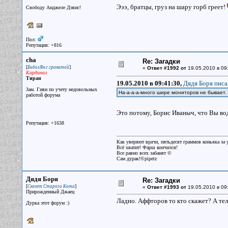
Эээ, братцы, груз на шару горб греет!
Свободу Анджеле Дэвис!
Пол:
Репутация: +816
cha
Re: Загадки
[
]
БибизЯн с гранатой
«
Ответ #1992 от
19.05.2010 в 09
Кардинал
Тиран
19.05.2010 в 09:41:30,
Дядя Боря писа
Зам. Гиви по учету недовольных
На-а-а-а-много шире мониторов не бывает
работой форума
Это потому, Борис Иваныч, что Вы во
Репутация: +1638
Как уверяют врачи, пятьдесят граммов коньяка за у
Всё хватит! Фарш кончился!
Все равно всех забанят ©
Сам дурак!©pipetz
Дядя Боря
Re: Загадки
[
]
Скелет Старого Кота
«
Ответ #1993 от
19.05.2010 в 09
Прирожденный Джаец
Ладно. Аффторов то кто скажет? А теле
Дурка этот форум :)