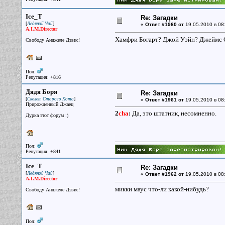
Ice_T
Re: Загадки
[
]
Ледяной Чай
«
Ответ #1960 от
19.05.2010 в 08
A.I.M.Director
Хамфри Богарт? Джой Уэйн? Джеймс Ст
Свободу Анджеле Дэвис!
Пол:
Репутация: +816
Дядя Боря
Re: Загадки
[
]
Скелет Старого Кота
«
Ответ #1961 от
19.05.2010 в 08
Прирожденный Джаец
2
cha
:
Да, это штатник, несомненно.
Дурка этот форум :)
Пол:
Репутация: +841
Ice_T
Re: Загадки
[
]
Ледяной Чай
«
Ответ #1962 от
19.05.2010 в 08
A.I.M.Director
микки маус что-ли какой-нибудь?
Свободу Анджеле Дэвис!
Пол: