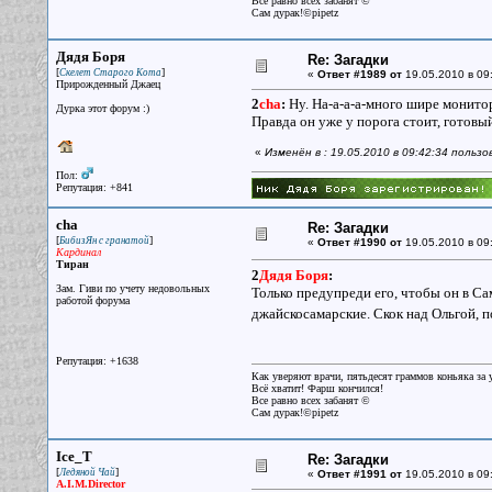
Все равно всех забанят ©
Сам дурак!©pipetz
Дядя Боря
Re: Загадки
[
]
Скелет Старого Кота
«
Ответ #1989 от
19.05.2010 в 09
Прирожденный Джаец
2
cha
:
Ну. На-а-а-а-много шире монитор
Дурка этот форум :)
Правда он уже у порога стоит, готовый
«
Изменён в : 19.05.2010 в 09:42:34 польз
Пол:
Репутация: +841
cha
Re: Загадки
[
]
БибизЯн с гранатой
«
Ответ #1990 от
19.05.2010 в 09
Кардинал
Тиран
2
Дядя Боря
:
Зам. Гиви по учету недовольных
Только предупреди его, чтобы он в Са
работой форума
джайскосамарские. Скок над Ольгой,
Репутация: +1638
Как уверяют врачи, пятьдесят граммов коньяка за у
Всё хватит! Фарш кончился!
Все равно всех забанят ©
Сам дурак!©pipetz
Ice_T
Re: Загадки
[
]
Ледяной Чай
«
Ответ #1991 от
19.05.2010 в 09
A.I.M.Director