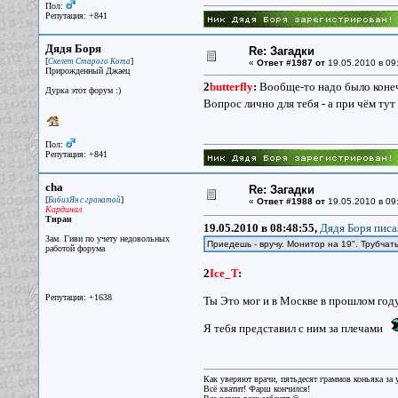
Пол:
Репутация: +841
Дядя Боря
Re: Загадки
[
]
Скелет Старого Кота
«
Ответ #1987 от
19.05.2010 в 09
Прирожденный Джаец
2
butterfly
:
Вообще-то надо было коне
Дурка этот форум :)
Вопрос лично для тебя - а при чём ту
Пол:
Репутация: +841
cha
Re: Загадки
[
]
БибизЯн с гранатой
«
Ответ #1988 от
19.05.2010 в 09
Кардинал
Тиран
19.05.2010 в 08:48:55,
Дядя Боря писа
Зам. Гиви по учету недовольных
Приедешь - вручу. Монитор на 19". Трубча
работой форума
2
Ice_T
:
Репутация: +1638
Ты Это мог и в Москве в прошлом году 
Я тебя представил с ним за плечами
Как уверяют врачи, пятьдесят граммов коньяка за у
Всё хватит! Фарш кончился!