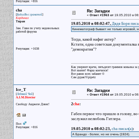
Репутация: +816
cha
Re: Загадки
[
]
БибизЯн с гранатой
«
Ответ #1963 от
19.05.2010 в 08
Кардинал
Тиран
19.05.2010 в 08:02:47,
Дядя Боря писа
Зам. Гиви по учету недовольных
Кинематограф бывает не только игровой, но
работой форума
Тогда, какой нафиг актер?
Кстати, одна советская документалка в
Репутация: +1638
"демократия"?
Как уверяют врачи, пятьдесят граммов коньяка за у
Всё хватит! Фарш кончился!
Все равно всех забанят ©
Сам дурак!©pipetz
Ice_T
Re: Загадки
[
]
Ледяной Чай
«
Ответ #1964 от
19.05.2010 в 08
A.I.M.Director
2
cha
:
Свободу Анджеле Дэвис!
Габен первое что пришло в голову, во
заслужил нелюбовь Гитлера.
Пол:
Репутация: +816
19.05.2010 в 08:02:23,
cha писал(a)
:
А Брандо - более, но не очень (1924).