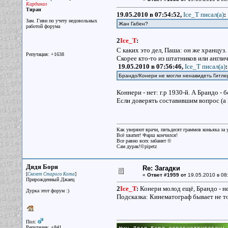
Кардинал
Тиран
19.05.2010 в 07:54:52,
Ice_T писал(a)
:
Зам. Гиви по учету недовольных
Жан Габен?
работой форума
2
Ice_T
:
С каких это дел, Паша: он же хранцуз
Репутация: +1638
Скорее кто-то из штатников или англи
19.05.2010 в 07:56:46,
Ice_T писал(a)
:
Брандо/Конери не могли ненавидеть Гитл
Коннери - нет: г.р 1930-й. А Брандо - б
Если доверять составившим вопрос (а п
Как уверяют врачи, пятьдесят граммов коньяка за у
Всё хватит! Фарш кончился!
Все равно всех забанят ©
Сам дурак!©pipetz
Дядя Боря
Re: Загадки
[
]
Скелет Старого Кота
«
Ответ #1959 от
19.05.2010 в 08
Прирожденный Джаец
2
Ice_T
:
Конери молод ещё, Брандо - н
Дурка этот форум :)
Подсказка: Кинематограф бывает не тол
Пол:
Репутация: +841