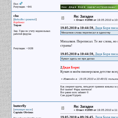
Пол:
Репутация: +841
cha
Re: Загадки
[
]
БибизЯн с гранатой
«
Ответ #1998 от
19.05.2010 в 10
Кардинал
Тиран
19.05.2010 в 10:44:59,
Дядя Боря писа
Зам. Гиви по учету недовольных
Михалков слова переписал в одиночку
работой форума
Михалков. Переписал. Те же слова, но 
страны!
Репутация: +1638
19.05.2010 в 10:44:59,
Дядя Боря писа
Кумач здесь не при делах
2
Дядя Боря
:
Кумач в моём пионерском детстве всег
«
Изменён в : 19.05.2010 в 10:49:01 польз
Как уверяют врачи, пятьдесят граммов коньяка за у
Всё хватит! Фарш кончился!
Все равно всех забанят ©
Сам дурак!©pipetz
butterfly
Re: Загадки
[
]
летающее масло
«
Ответ #1999 от
19.05.2010 в 11:
Captain Obvious
19.05.2010 в 09:26:45,
Дядя Боря писа