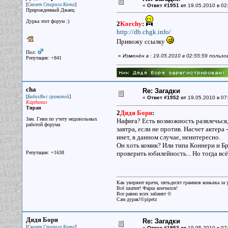
[
]
Скелет Старого Кота
«
Ответ #1951 от
19.05.2010 в 02
Прирожденный Джаец
Дурка этот форум :)
2
Korchy
:
http://db.chgk.info/
Привожу ссылку
Пол:
«
Изменён в : 19.05.2010 в 02:55:59 польз
Репутация: +841
cha
Re: Загадки
[
]
БибизЯн с гранатой
«
Ответ #1952 от
19.05.2010 в 07
Кардинал
Тиран
2
Дядя Боря
:
Зам. Гиви по учету недовольных
Нафига? Есть возможность развлечься,
работой форума
завтра, если не против. Насчет актера
инет, в данном случае, неинтересно.
Он хоть комик? Или типа Коннери и Бр
Репутация: +1638
проверить юбилейность... Но тогда вс
Как уверяют врачи, пятьдесят граммов коньяка за у
Всё хватит! Фарш кончился!
Все равно всех забанят ©
Сам дурак!©pipetz
Дядя Боря
Re: Загадки
[
]
Скелет Старого Кота
«
Ответ #1953 от
19.05.2010 в 07