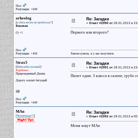
Пол:
Репутация: +649
arheolog
Re: Загадки
[
]
а здесь кости не пробегали?
«
Ответ #2990 от
28.01.2013 в 23
Bananan
Первого или второго?
(!) +1
Пол:
Репутация: +450
Хмели-сумели, и у нас получится.
Strax5
Re: Загадки
[
]
Пятижды пуганый
«
Ответ #2991 от
28.01.2013 в 23
Кардинал
Прирожденный Джаец
Пилот один. 3 класса в салоне, грубо г
Дорогу осилит бегущий
Пол:
Репутация: +649
MAn
Re: Загадки
[
]
Человечище!!!
«
Ответ #2992 от
29.01.2013 в 00
Меня зовут MAn