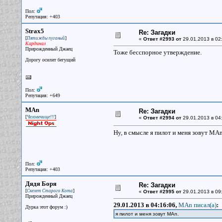
Пол:
Репутация: +403
Strax5
Re: Загадки
[
]
Пятижды пуганый
«
Ответ #2993 от
29.01.2013 в 02
Кардинал
Прирожденный Джаец
Тоже бесспорное утверждение.
Дорогу осилит бегущий
Пол:
Репутация: +649
MAn
Re: Загадки
[
]
Человечище!!!
«
Ответ #2994 от
29.01.2013 в 04
Ну, в смысле я пилот и меня зовут MAn
Пол:
Репутация: +403
Дядя Боря
Re: Загадки
[
]
Скелет Старого Кота
«
Ответ #2995 от
29.01.2013 в 09
Прирожденный Джаец
29.01.2013 в 04:16:06,
MAn писал(a)
:
Дурка этот форум :)
я пилот и меня зовут MAn.