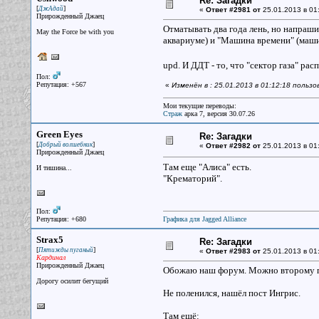
Re: Загадки
[
]
ДжАдай
«
Ответ #2981 от
25.01.2013 в 01
Прирожденный Джаец
Отматывать два года лень, но напрашив
May the Force be with you
аквариуме) и "Машина времени" (маши
upd. И ДДТ - то, что "сектор газа" ра
Пол:
Репутация: +567
«
Изменён в : 25.01.2013 в 01:12:18 польз
Мои текущие переводы:
Страж
арка 7, версия 30.07.26
Green Eyes
Re: Загадки
[
]
Добрый волшебник
«
Ответ #2982 от
25.01.2013 в 01
Прирожденный Джаец
Там еще "Алиса" есть.
И тишина...
"Крематорий".
Пол:
Репутация: +680
Графика для Jagged Alliance
Strax5
Re: Загадки
[
]
Пятижды пуганый
«
Ответ #2983 от
25.01.2013 в 01
Кардинал
Прирожденный Джаец
Обожаю наш форум. Можно второму по
Дорогу осилит бегущий
Не поленился, нашёл пост Ингрис.
Там ещё: