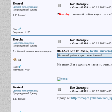
Kestrel
Re: Загадки
[
]
Ястреб-тетеревятник.
«
Ответ #2959 от
06.12.2012 в 05
Прирожденный Джаец
2
Korchy
:
Большой робот в центре из 
1.13 forever!
Пол:
Репутация: +105
Korchy
Re: Загадки
[
]
Непреодолимая сила
«
Ответ #2960 от
06.12.2012 в 05
Прирожденный Джаец
06.12.2012 в 05:25:37,
Kestrel писал(a)
Ах, было б только с кем поговорить ...
Большой робот в центре из батлы?
Не знаю. Я и в десятую часть то этих 
Пол:
Репутация: +664
Kestrel
Re: Загадки
[
]
Ястреб-тетеревятник.
«
Ответ #2961 от
06.12.2012 в 05
Прирожденный Джаец
Вроде он
http://images.yakaboo.ua/i_u
1.13 forever!