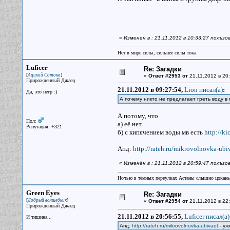
«
Изменён в : 21.11.2012 в 10:33:27 пользо
Нет в мире силы, сильнее силы тока.
Luficer
Re: Загадки
[
]
Аццкий Сотона
«
Ответ #2953 от
21.11.2012 в 20:
Прирожденный Джаец
21.11.2012 в 09:27:54,
Lion писал(a)
:
Да, это негр :)
А почему никто не предлагает греть воду в
А потому, что
Пол:
а) её нет.
Репутация: +321
б) с кипячением воды мв есть
http://k
Апд:
http://rateh.ru/mikrovolnovka-ubi
«
Изменён в : 21.11.2012 в 20:59:47 пользо
Ночью в тёмных переулках Астаны слышно цокань
Green Eyes
Re: Загадки
[
]
Добрый волшебник
«
Ответ #2954 от
21.11.2012 в 22:
Прирожденный Джаец
21.11.2012 в 20:56:55,
Luficer писал(a)
И тишина...
Апд:
http://rateh.ru/mikrovolnovka-ubivaet
- уж