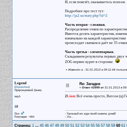
И, если повезёт, оказываетесь психом.
Подробнее про тест тут:
http://ja2.su/staty.php?id=2
Часть вторая - сложная.
Распределение очков по характеристи
Имеется десять характеристик, изменя
изначально на каждой характеристике 
происходит скачком и даёт не 35 очков 
Часть третья - элементарная.
Складываем результаты первых двух ч
ZOG нервно курит в сторонке.
«
Изменён в : 31.01.2013 в 09:11:44 пользо
Legend
Re: Загадки
[
]
Переводчик
«
Ответ #2999 от
31.01.2013 в 09
Прирожденный Джаец
2
Lion
:
Всё очень просто, Ватсон (ц) 
надА
Пол:
- Удельный вес ядра твоей планеты думай!
Репутация: +864
- Эээ...
Страниц:
1
...
45
46
47
48
49
50
51
52
53
54
55
56
57
58
59
60
61