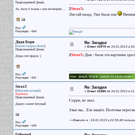
Прирожденный Джаец
2
Strax5
:
Ах, было б только с кем поговорить ...
Листай назад. Уже была она
Начинал
Пол:
Репутация: +664
Дядя Боря
Re: Загадки
[
]
Скелет Старого Кота
«
Ответ #2979 от
24.01.2013 в 20
Прирожденный Джаец
2
Strax5
:
Дык - была эта картинка здесь
Дурка этот форум :)
Пол:
Репутация: +841
Strax5
Re: Загадки
[
]
Пятижды пуганый
«
Ответ #2980 от
24.01.2013 в 21
Кардинал
Прирожденный Джаец
Сорри, не знал.
Дорогу осилит бегущий
Злые вы... Еле нашёл. Полтемы пересм
«
Изменён в : 24.01.2013 в 22:56:48 пользо
Пол:
Репутация: +649
Ushwood