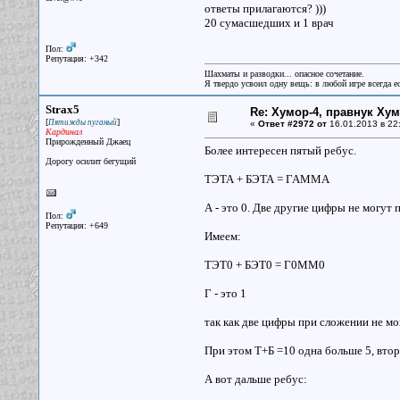
ответы прилагаются? )))
20 сумасшедших и 1 врач
Пол:
Репутация: +342
Шахматы и разводки... опасное сочетание.
Я твердо усвоил одну вещь: в любой игре всегда ес
Strax5
Re: Хумор-4, правнук Ху
[
]
Пятижды пуганый
«
Ответ #2972 от
16.01.2013 в 22
Кардинал
Прирожденный Джаец
Более интересен пятый ребус.
Дорогу осилит бегущий
ТЭТА + БЭТА = ГАММА
А - это 0. Две другие цифры не могут 
Пол:
Репутация: +649
Имеем:
ТЭТ0 + БЭТ0 = Г0ММ0
Г - это 1
так как две цифры при сложении не мог
При этом Т+Б =10 одна больше 5, втора
А вот дальше ребус: