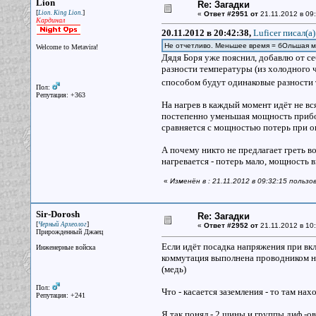
Lion
Re: Загадки
[
]
Lion. King Lion.
«
Ответ #2951 от
21.11.2012 в 09:
Кардинал
20.11.2012 в 20:42:38,
Luficer писал(a)
Не отчетливо. Меньшее время = бОльшая м
Welcome to Metavira!
Дядя Боря уже пояснил, добавлю от себ
разности температуры (из холодного ч
способом будут одинаковые разности 
Пол:
Репутация: +363
На нагрев в каждый момент идёт не вс
постепенно уменьшая мощность прибор
сравняется с мощностью потерь при о
А почему никто не предлагает греть в
нагревается - потерь мало, мощность в
«
Изменён в : 21.11.2012 в 09:32:15 пользо
Sir-Dorosh
Re: Загадки
[
]
Черный Археолог
«
Ответ #2952 от
21.11.2012 в 10:
Прирожденный Джаец
Если идёт посадка напряжения при вкл. 
Инженерные войска
коммутация выполнена проводником нед
(медь)
Пол:
Что - касается заземления - то там на
Репутация: +241
Я так понял - 2 шины и группы диф.-ов