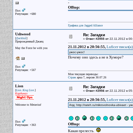
-
Offtop:
Пол:
Репутация: +680
Графика для Jagged Alliance
Ushwood
Re: Загадки
[
]
ДжАдай
«
Ответ #2955 от
22.11.2012 в 00:
Прирожденный Джаец
21.11.2012 в 20:56:55,
Luficer писал(a)
May the Force be with you
ужос-ужос!
Почему оно здесь а не в Хуморе?
Пол:
Репутация: +567
Мои текущие переводы:
Страж
арка 7, версия 30.07.26
Lion
Re: Загадки
[
]
Lion. King Lion.
«
Ответ #2956 от
22.11.2012 в 05:
Кардинал
21.11.2012 в 20:56:55,
Luficer писал(a)
Welcome to Metavira!
Апд: http://rateh.ru/mikrovolnovka-ubivaet - 
Пол:
Offtop:
Репутация: +363
Какая прелесть.