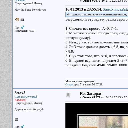
[
]
ДжАдай
«
Ответ #2976 от
17.01.2013 в 02
Прирожденный Джаец
16.01.2013 в 23:55:14,
Strax5 писал(a)
:
May the Force be with you
Интересует, возможно ли математическое,
Безусловно, я эту задачу решил строг
Пол:
1. Сначала все просто. А=0, Г=1.
Репутация: +567
2. М четное число. Отсюда сразу след
четную сумму).
3. Итак, у нас три возможных значения 
4. Э+Э тоже должно давать 4,6,8, но, 
7,8,9.
5. С учетом того, что А=0, и переноса
6. В первом варианте получаем Э=Б=7,
порядке. Получаем 4940+5940=10880
Мои текущие переводы:
Страж
арка 7, версия 30.07.26
Strax5
Re: Загадки
[
]
Пятижды пуганый
«
Ответ #2977 от
24.01.2013 в 20
Кардинал
Прирожденный Джаец
Дорогу осилит бегущий
Пол: