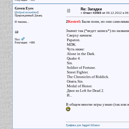
Green Eyes
Re: Загадки
[
]
Добрый волшебник
«
Ответ #2965 от
06.12.2012 в 06
Прирожденный Джаец
2
Kestrel
:
Были пони, но они самоликв
И тишина...
Значит так (*ведет запись*) по назван
Сверху начнем:
Пол:
Papaton.
Репутация: +680
MDK.
Чуть ниже:
Alone in the Dark.
Quake 4.
Sin.
Soldier of Fortune.
Street Fighter.
The Chronicles of Riddick.
Опять Sin.
Medal of Honor.
Двое из Left for Dead 2.
И...
В общем многие игры узнаю (так или ин
Графика для Jagged Alliance