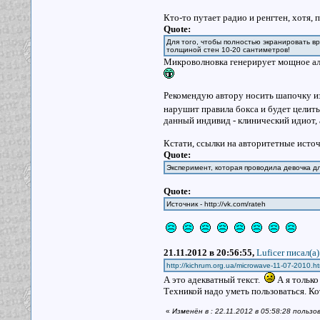
Кто-то путает радио и ренгтен, хотя, п
Quote:
Для того, чтобы полностью экранировать в
толщиной стен 10-20 сантиметров!
Микроволновка генерирует мощное альф
Рекомендую автору носить шапочку из
нарушит правила бокса и будет цели
данный индивид - клинический идиот, 
Кстати, ссылки на авторитетные исто
Quote:
Эксперимент, которая проводила девочка д
Quote:
Источник - http://vk.com/rateh
21.11.2012 в 20:56:55,
Luficer писал(a)
http://kichrum.org.ua/microwave-11-07-2010.ht
А это адекватный текст.
А я тольк
Техникой надо уметь пользоваться. К
«
Изменён в : 22.11.2012 в 05:58:28 пользо