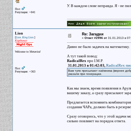
У. В каждом слове неправда. Я - не пил
Пол:
Репутация: +841
Lion
Re: Загадки
[
]
Lion. King Lion.
«
Ответ #2996 от
31.01.2013 в 07
Кардинал
Давно не было задачек на математику.
Welcome to Metavira!
А тут такой повод:
RadicalRex
про I.M.P.
31.01.2013 в 01:42:03,
RadicalRex пис
Пол:
Вам тупо присылают наёмника (вернее добр
Репутация: +363
указали при генерации.
Как мы знаем, время появления в Аруль
вашему заказу, а сразу присылают зар
Предлагается вспомнить комбинаторик
создания ЧАРа, должно быть в резерве 
Сразу оговорюсь, что у этой задачи мо
сильно повлияет на порядок ответа.