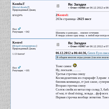
KombaT
Re: Загадки
[
]
Mortal-КамбаТ
«
Ответ #2966 от
06.12.2012 в 06
Прирожденный Джаец
2
Kestrel
:
&%!@#%
263я страница -
2625 пост
Пол:
Репутация: +342
Шахматы и разводки... опасное сочетание.
Я твердо усвоил одну вещь: в любой игре всегда ес
Kestrel
Re: Загадки
[
]
Ястреб-тетеревятник.
«
Ответ #2967 от
06.12.2012 в 07
Прирожденный Джаец
06.12.2012 в 06:44:36,
Green Eyes писа
1.13 forever!
В общем многие игры узнаю (так или иначе, 
Тоже самое
.
Пол:
Ну, поехали............
Репутация: +105
Третья строчка снизу
Космодеантник из старкрафт 3,праве пе
бионик коммандо, гг just cause, суперме
Вторая строчка снизу
Солтж снейк из метал гир солид 3, баб
of war, гг dead rising, зельда....фуф вс
Первая строчка вообще легкотня. Там 