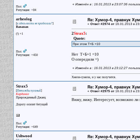
«
Изменён в : 16.01.2013 в 23:07:36 пользо
Пол:
Репутация: +84
arheolog
Re: Хумор-4, правнук Ху
[
]
а здесь кости не пробегали?
«
Ответ #2974 от
16.01.2013 в 23
Bananan
2
Strax5
:
(!) +1
Quote:
При этом Т+Б =10
Пол:
Нет Т+Б+1 =10
Репутация: +450
О опередили =)
«
Изменён в : 16.01.2013 в 23:12:27 пользо
Хмели-сумели, и у нас получится.
Strax5
Re: Хумор-4, правнук Ху
[
]
Пятижды пуганый
«
Ответ #2975 от
16.01.2013 в 23
Кардинал
Прирожденный Джаец
Вижу, вижу. Интересует, возможно ли 
Дорогу осилит бегущий
Пол:
Репутация: +649
Ushwood
Re: Хумор-4, правнук Ху