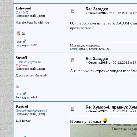
Ushwood
Re: Загадки
[
]
ДжАдай
«
Ответ #2968 от
06.12.2012 в 11:
Прирожденный Джаец
May the Force be with you
О, я персонажа из первого Х-СОМ от
противогазе.
Пол:
Репутация: +567
Мои текущие переводы:
Страж
арка 7, версия 30.07.26
Strax5
Re: Загадки
[
]
Пятижды пуганый
«
Ответ #2969 от
06.12.2012 в 17
Кардинал
Прирожденный Джаец
А я на нижней строчке увидел кораблик
Дорогу осилит бегущий
Пол:
Репутация: +649
Kestrel
Re: Хумор-4, правнук Ху
[
]
Ястреб-тетеревятник.
«
Ответ #2970 от
16.01.2013 в 21
Прирожденный Джаец
1.13 forever!
И опять учебники