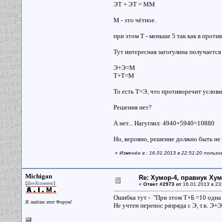
ЭТ + ЭТ = ММ
М - это чётное.
при этом Т - меньше 5 так как в проти
Тут интересная загогулина получается 
Э+Э=М
Т+Т=М
То есть Т=Э, что противоречит услови
Решения нет?
А нет... Нагуглил: 4940+5940=10880
Но, верояно, решение должно быть не
«
Изменён в : 16.01.2013 в 22:51:20 пользо
Michigan
Re: Хумор-4, правнук Ху
[
]
Дон Ксинменг
«
Ответ #2973 от
16.01.2013 в 23
Ошибка тут - "При этом Т+Б =10 одна б
Я люблю этот Форум!
Не учтен перенос рязряда с Э, т.к. Э