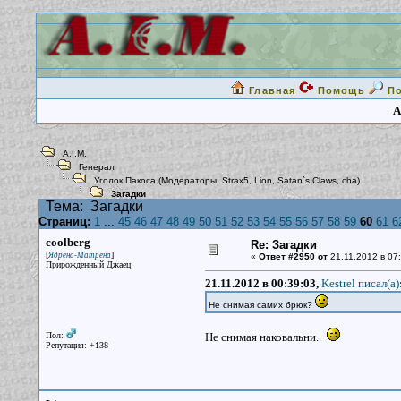
Главная
Помощь
П
A
A.I.M.
Генерал
Уголок Пакоса
(Модераторы:
Strax5
,
Lion
,
Satan`s Claws
,
cha
)
Загадки
Тема:
Загадки
Страниц:
1
...
45
46
47
48
49
50
51
52
53
54
55
56
57
58
59
60
61
6
coolberg
Re: Загадки
[
]
Ядрёна-Матрёна
«
Ответ #2950 от
21.11.2012 в 07:
Прирожденный Джаец
21.11.2012 в 00:39:03,
Kestrel писал(a)
Не снимая самих брюк?
Пол:
Не снимая наковальни..
Репутация: +138