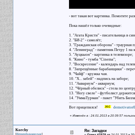
- вот такая вот картинка. Помогите раз
Пока нашёл только очевидные:
1. "Агата Кристи" - писательница в си
2. "БИ-2" - самолёт;
3. "Гражданская оборона" - траурная п
4. "Ленинград" - памятник Петру 1 на 
5. "Ауцкыон" - картинка в телевизоре;
6. "Кино" - тумба "Cinema";
7. "Воскресение" - календарь над теле
8. "Запрещённые барабанщики" - пер
9. "Чайф" - кружка чая.
10. "Х... забей" - надпись на заборе;
11. "Аквариум" - аквариум;
12. "Чёрный обелиск" - стела по центр
13. "Ногу свело" - футболист держится
14. "УммаТурман" - пакет "Убить Билла
Вот прицепился!
demotivator0
«
Изменён в : 24.01.2013 в 20:39:57 пользо
Korchy
Re: Загадки
[
]
Непреодолимая сила
«
Ответ #2978 от
24.01.2013 в 20