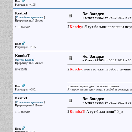
Пол:
Репутация: +105
Kestrel
Re: Загадки
[
]
Ястреб-тетеревятник.
«
Ответ #2962 от
06.12.2012 в 05
Прирожденный Джаец
2
Korchy
:
Я тут больше половины персо
1.13 forever!
Пол:
Репутация: +105
KombaT
Re: Загадки
[
]
Mortal-КамбаТ
«
Ответ #2963 от
06.12.2012 в 05
Прирожденный Джаец
2
Korchy
:
нее это уже перебор. лучше 
&%!@#%
Пол:
Шахматы и разводки... опасное сочетание.
Репутация: +342
Я твердо усвоил одну вещь: в любой игре всегда ес
Kestrel
Re: Загадки
[
]
Ястреб-тетеревятник.
«
Ответ #2964 от
06.12.2012 в 06
Прирожденный Джаец
2
KombaT
:
А тут были пони? 0_о
1.13 forever!
Пол:
Репутация: +105