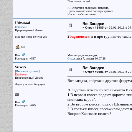
Помолимся за неё.
А Пентагон в свои руки поганые,
Пусть возьмёт свои доллары сраные
И в ж... себе затолкает
Ushwood
Re: Загадки
[
]
ДжАдай
«
Ответ #2985 от
25.01.2013 в 07
Прирожденный Джаец
2
bugmonster
:
я и про группы-то таки
May the Force be with you
Пол:
Мои текущие переводы:
Репутация: +567
Страж
арка 7, версия 30.07.26
Strax5
Re: Загадки
[
]
Пятижды пуганый
«
Ответ #2986 от
28.01.2013 в 20
Кардинал
Прирожденный Джаец
Вот загадка, спёртая с другого форума
Дорогу осилит бегущий
"Представь что ты пилот самолета.В с
1.В первом классе подают дорогое в
японских коров".
Пол:
2.Во втором классе подают Шампанское
Репутация: +649
3.В третьем классе пассажирам дают п
Вопрос:Как звали пилота?