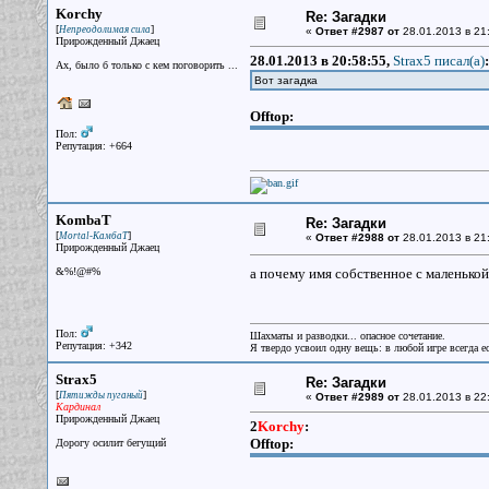
Korchy
Re: Загадки
[
]
Непреодолимая сила
«
Ответ #2987 от
28.01.2013 в 21
Прирожденный Джаец
28.01.2013 в 20:58:55,
Strax5 писал(a)
:
Ах, было б только с кем поговорить ...
Вот загадка
Offtop:
Пол:
Репутация: +664
KombaT
Re: Загадки
[
]
Mortal-КамбаТ
«
Ответ #2988 от
28.01.2013 в 21
Прирожденный Джаец
&%!@#%
а почему имя собственное с маленько
Пол:
Шахматы и разводки... опасное сочетание.
Репутация: +342
Я твердо усвоил одну вещь: в любой игре всегда ес
Strax5
Re: Загадки
[
]
Пятижды пуганый
«
Ответ #2989 от
28.01.2013 в 22
Кардинал
Прирожденный Джаец
2
Korchy
:
Offtop:
Дорогу осилит бегущий