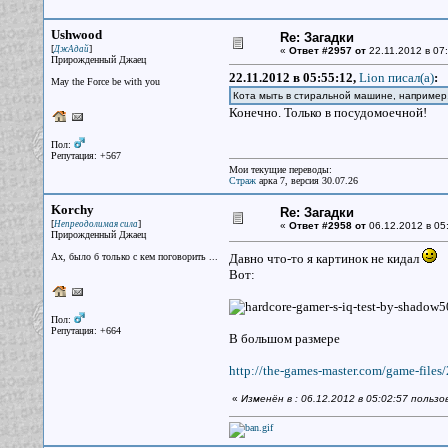
Ushwood
Re: Загадки
[
]
ДжАдай
«
Ответ #2957 от
22.11.2012 в 07:
Прирожденный Джаец
22.11.2012 в 05:55:12,
Lion писал(a)
:
May the Force be with you
Кота мыть в стиральной машине, наприме
Конечно. Только в посудомоечной!
Пол:
Репутация: +567
Мои текущие переводы:
Страж
арка 7, версия 30.07.26
Korchy
Re: Загадки
[
]
Непреодолимая сила
«
Ответ #2958 от
06.12.2012 в 05
Прирожденный Джаец
Ах, было б только с кем поговорить ...
Давно что-то я картинок не кидал
Вот:
Пол:
Репутация: +664
В большом размере
http://the-games-master.com/game-files/
«
Изменён в : 06.12.2012 в 05:02:57 польз