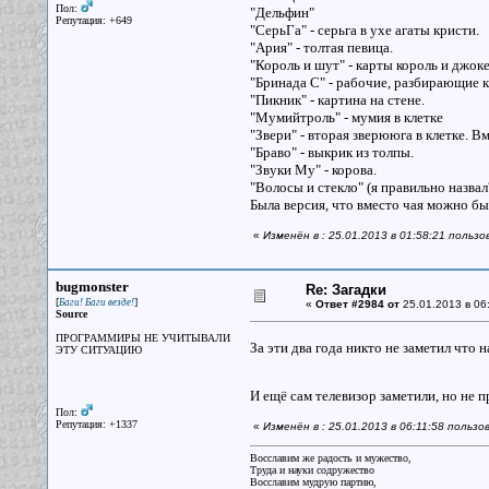
Пол:
"Дельфин"
Репутация: +649
"СерьГа" - серьга в ухе агаты кристи.
"Ария" - толтая певица.
"Король и шут" - карты король и джок
"Бринада С" - рабочие, разбирающие 
"Пикник" - картина на стене.
"Мумийтроль" - мумия в клетке
"Звери" - вторая зверююга в клетке. Вм
"Браво" - выкрик из толпы.
"Звуки Му" - корова.
"Волосы и стекло" (я правильно назвал?
Была версия, что вместо чая можно бы
«
Изменён в : 25.01.2013 в 01:58:21 пользо
bugmonster
Re: Загадки
[
]
Баги! Баги везде!
«
Ответ #2984 от
25.01.2013 в 06
Source
ПРОГРАММИРЫ НЕ УЧИТЫВАЛИ
За эти два года никто не заметил что 
ЭТУ СИТУАЦИЮ
И ещё сам телевизор заметили, но не 
Пол:
Репутация: +1337
«
Изменён в : 25.01.2013 в 06:11:58 польз
Восславим же радость и мужество,
Труда и науки содружество
Восславим мудрую партию,