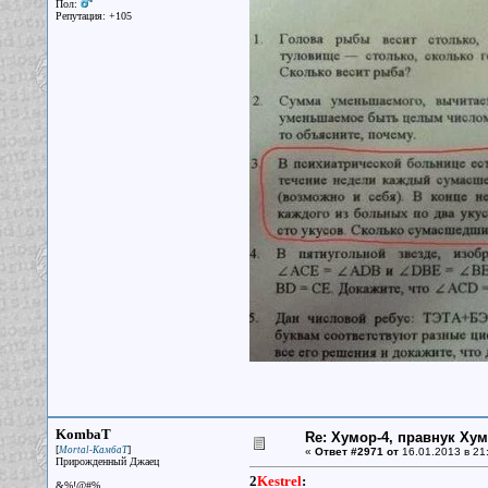
Пол:
Репутация: +105
KombaT
Re: Хумор-4, правнук Ху
[
]
Mortal-КамбаТ
«
Ответ #2971 от
16.01.2013 в 21
Прирожденный Джаец
2
Kestrel
:
&%!@#%