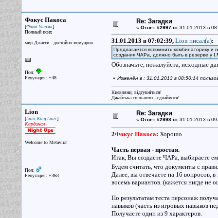
Фокус Пакоса
Re: Загадки
[
]
Финт Ушами
«
Ответ #2997 от
31.01.2013 в 08
Полный псих
31.01.2013 в 07:02:39,
Lion писал(a)
:
мир Джагги - достойно мемуаров
Предлагается вспомнить комбинаторику и п
создания ЧАРа, должно быть в резерве у I.
Обозначьте, пожалуйста, исходные дан
Пол:
Репутация: +48
«
Изменён в : 31.01.2013 в 08:50:14 польз
Києвляни, відгукніться!
Джайська спільното - єднаймося!
Lion
Re: Загадки
[
]
Lion. King Lion.
«
Ответ #2998 от
31.01.2013 в 09:
Кардинал
2
Фокус Пакоса
:
Хорошо.
Welcome to Metavira!
Часть первая - простая.
Итак, Вы создаёте ЧАРа, выбираете ему 
Будем считать, что документы с прав
Пол:
Далее, вы отвечаете на 16 вопросов, в 1
Репутация: +363
восемь вариантов. (кажется нигде не о
По результатам теста персонаж получа
навыков (часть из игровых навыков не
Получаете один из 9 характеров.