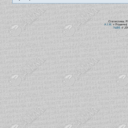
Статистика. Р
A.I.M.
»
Powered 
YaBB
© 200