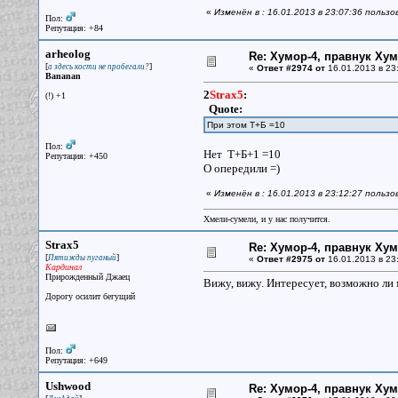
«
Изменён в : 16.01.2013 в 23:07:36 пользо
Пол:
Репутация: +84
arheolog
Re: Хумор-4, правнук Ху
[
]
а здесь кости не пробегали?
«
Ответ #2974 от
16.01.2013 в 23
Bananan
2
Strax5
:
(!) +1
Quote:
При этом Т+Б =10
Пол:
Нет Т+Б+1 =10
Репутация: +450
О опередили =)
«
Изменён в : 16.01.2013 в 23:12:27 пользо
Хмели-сумели, и у нас получится.
Strax5
Re: Хумор-4, правнук Ху
[
]
Пятижды пуганый
«
Ответ #2975 от
16.01.2013 в 23
Кардинал
Прирожденный Джаец
Вижу, вижу. Интересует, возможно ли 
Дорогу осилит бегущий
Пол:
Репутация: +649
Ushwood
Re: Хумор-4, правнук Ху