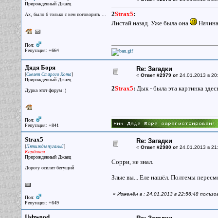
Прирожденный Джаец
2
Strax5
:
Ах, было б только с кем поговорить ...
Листай назад. Уже была она
Начинал
Пол:
Репутация: +664
Дядя Боря
Re: Загадки
[
]
Скелет Старого Кота
«
Ответ #2979 от
24.01.2013 в 20
Прирожденный Джаец
2
Strax5
:
Дык - была эта картинка здесь
Дурка этот форум :)
Пол:
Репутация: +841
Strax5
Re: Загадки
[
]
Пятижды пуганый
«
Ответ #2980 от
24.01.2013 в 21
Кардинал
Прирожденный Джаец
Сорри, не знал.
Дорогу осилит бегущий
Злые вы... Еле нашёл. Полтемы пересм
«
Изменён в : 24.01.2013 в 22:56:48 пользо
Пол:
Репутация: +649
Ushwood