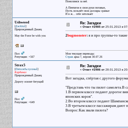
Помолимся за неё.
А Пентагон в свои руки поганые,
Пусть возьмёт свои доллары сраные
И в ж... себе затолкает
Ushwood
Re: Загадки
[
]
ДжАдай
«
Ответ #2985 от
25.01.2013 в 07
Прирожденный Джаец
2
bugmonster
:
я и про группы-то таки
May the Force be with you
Пол:
Мои текущие переводы:
Репутация: +567
Страж
арка 7, версия 30.07.26
Strax5
Re: Загадки
[
]
Пятижды пуганый
«
Ответ #2986 от
28.01.2013 в 20
Кардинал
Прирожденный Джаец
Вот загадка, спёртая с другого форума
Дорогу осилит бегущий
"Представь что ты пилот самолета.В с
1.В первом классе подают дорогое в
японских коров".
Пол:
2.Во втором классе подают Шампанское
Репутация: +649
3.В третьем классе пассажирам дают п
Вопрос:Как звали пилота?