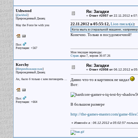
Ushwood
Re: Загадки
[
]
ДжАдай
«
Ответ #2957 от
22.11.2012 в 07:
Прирожденный Джаец
22.11.2012 в 05:55:12,
Lion писал(a)
:
May the Force be with you
Кота мыть в стиральной машине, наприме
Конечно. Только в посудомоечной!
Пол:
Репутация: +567
Мои текущие переводы:
Страж
арка 7, версия 30.07.26
Korchy
Re: Загадки
[
]
Непреодолимая сила
«
Ответ #2958 от
06.12.2012 в 05
Прирожденный Джаец
Ах, было б только с кем поговорить ...
Давно что-то я картинок не кидал
Вот:
Пол:
Репутация: +664
В большом размере
http://the-games-master.com/game-files/
«
Изменён в : 06.12.2012 в 05:02:57 польз