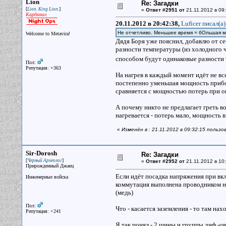
Lion
Re: Загадки
[
]
Lion. King Lion.
«
Ответ #2951 от
21.11.2012 в 09:
Кардинал
20.11.2012 в 20:42:38,
Luficer писал(a)
Не отчетливо. Меньшее время = бОльшая м
Welcome to Metavira!
Дядя Боря уже пояснил, добавлю от себ
разности температуры (из холодного ч
способом будут одинаковые разности 
Пол:
Репутация: +363
На нагрев в каждый момент идёт не вс
постепенно уменьшая мощность прибор
сравняется с мощностью потерь при о
А почему никто не предлагает греть в
нагревается - потерь мало, мощность в
«
Изменён в : 21.11.2012 в 09:32:15 пользо
Sir-Dorosh
Re: Загадки
[
]
Черный Археолог
«
Ответ #2952 от
21.11.2012 в 10:
Прирожденный Джаец
Если идёт посадка напряжения при вкл. 
Инженерные войска
коммутация выполнена проводником нед
(медь)
Пол:
Что - касается заземления - то там на
Репутация: +241
Я так понял - 2 шины и группы диф.-ов