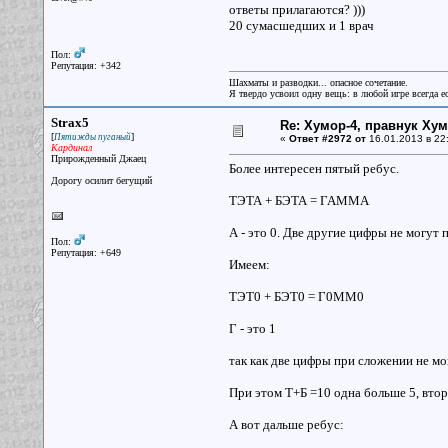
ответы прилагаются? )))
20 сумасшедших и 1 врач
Пол:
Репутация: +342
Шахматы и разводки... опасное сочетание.
Я твердо усвоил одну вещь: в любой игре всегда ес
Strax5
Re: Хумор-4, правнук Ху
[
]
Пятижды пуганый
«
Ответ #2972 от
16.01.2013 в 22
Кардинал
Прирожденный Джаец
Более интересен пятый ребус.
Дорогу осилит бегущий
ТЭТА + БЭТА = ГАММА
А - это 0. Две другие цифры не могут 
Пол:
Репутация: +649
Имеем:
ТЭТ0 + БЭТ0 = Г0ММ0
Г - это 1
так как две цифры при сложении не мог
При этом Т+Б =10 одна больше 5, втора
А вот дальше ребус: