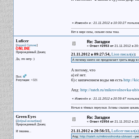
«
Изменён в : 21.11.2012 в 10:33:27 пользо
Нет в мире силы, сильнее силы тока.
Luficer
Re: Загадки
[
]
Аццкий Сотона
«
Ответ #2953 от
21.11.2012 в 20:
Прирожденный Джаец
21.11.2012 в 09:27:54,
Lion писал(a)
:
Да, это негр :)
А почему никто не предлагает греть воду в
А потому, что
а) её нет.
Пол:
б) с кипячением воды мв есть
http://k
Репутация: +321
Апд:
http://rateh.ru/mikrovolnovka-ubi
«
Изменён в : 21.11.2012 в 20:59:47 пользо
Ночью в тёмных переулках Астаны слышно цокань
Green Eyes
Re: Загадки
[
]
Добрый волшебник
«
Ответ #2954 от
21.11.2012 в 22:
Прирожденный Джаец
21.11.2012 в 20:56:55,
Luficer писал(a)
И тишина...
Апд:
http://rateh.ru/mikrovolnovka-ubivaet
- уж