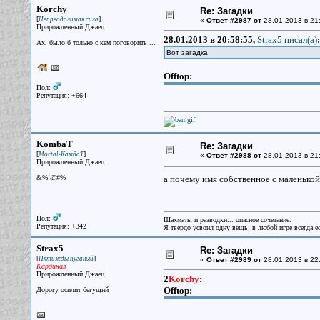
Korchy
Re: Загадки
[
]
Непреодолимая сила
«
Ответ #2987 от
28.01.2013 в 21
Прирожденный Джаец
28.01.2013 в 20:58:55,
Strax5 писал(a)
:
Ах, было б только с кем поговорить ...
Вот загадка
Offtop:
Пол:
Репутация: +664
KombaT
Re: Загадки
[
]
Mortal-КамбаТ
«
Ответ #2988 от
28.01.2013 в 21
Прирожденный Джаец
&%!@#%
а почему имя собственное с маленько
Пол:
Шахматы и разводки... опасное сочетание.
Репутация: +342
Я твердо усвоил одну вещь: в любой игре всегда ес
Strax5
Re: Загадки
[
]
Пятижды пуганый
«
Ответ #2989 от
28.01.2013 в 22
Кардинал
Прирожденный Джаец
2
Korchy
:
Offtop:
Дорогу осилит бегущий