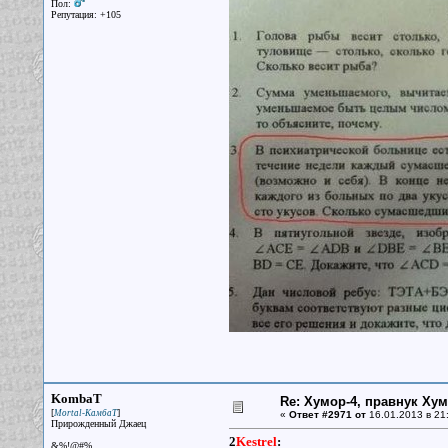
Пол:
Репутация: +105
KombaT
Re: Хумор-4, правнук Ху
[
]
Mortal-КамбаТ
«
Ответ #2971 от
16.01.2013 в 21
Прирожденный Джаец
2
Kestrel
:
&%!@#%