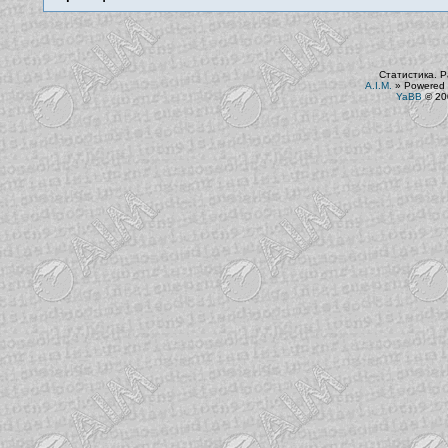
Статистика. Р
A.I.M.
»
Powered 
YaBB
© 200