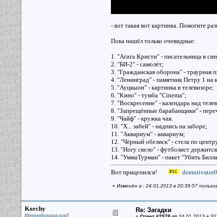
- вот такая вот картинка. Помогите раз
Пока нашёл только очевидные:
1. "Агата Кристи" - писательница в си
2. "БИ-2" - самолёт;
3. "Гражданская оборона" - траурная п
4. "Ленинград" - памятник Петру 1 на 
5. "Ауцкыон" - картинка в телевизоре;
6. "Кино" - тумба "Cinema";
7. "Воскресение" - календарь над теле
8. "Запрещённые барабанщики" - пер
9. "Чайф" - кружка чая.
10. "Х... забей" - надпись на заборе;
11. "Аквариум" - аквариум;
12. "Чёрный обелиск" - стела по центр
13. "Ногу свело" - футболист держится
14. "УммаТурман" - пакет "Убить Билла
Вот прицепился!
demotivator0
«
Изменён в : 24.01.2013 в 20:39:57 пользо
Korchy
Re: Загадки
[
]
Непреодолимая сила
«
Ответ #2978 от
24.01.2013 в 20