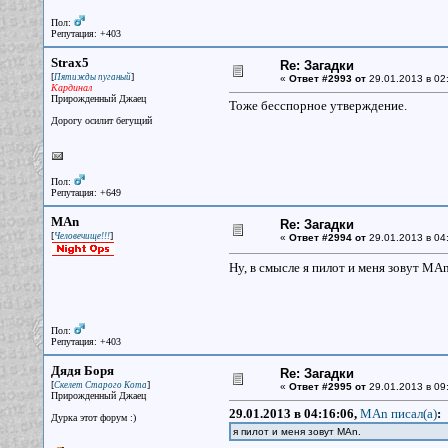
Пол:
Репутация: +403
Strax5
Re: Загадки
[
]
Пятижды пуганый
«
Ответ #2993 от
29.01.2013 в 02
Кардинал
Прирожденный Джаец
Тоже бесспорное утверждение.
Дорогу осилит бегущий
Пол:
Репутация: +649
MAn
Re: Загадки
[
]
Человечище!!!
«
Ответ #2994 от
29.01.2013 в 04
Ну, в смысле я пилот и меня зовут MAn
Пол:
Репутация: +403
Дядя Боря
Re: Загадки
[
]
Скелет Старого Кота
«
Ответ #2995 от
29.01.2013 в 09
Прирожденный Джаец
29.01.2013 в 04:16:06,
MAn писал(a)
:
Дурка этот форум :)
я пилот и меня зовут MAn.