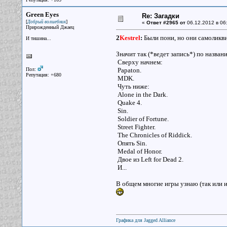
Green Eyes
Re: Загадки
[
]
Добрый волшебник
«
Ответ #2965 от
06.12.2012 в 06
Прирожденный Джаец
2
Kestrel
:
Были пони, но они самоликв
И тишина...
Значит так (*ведет запись*) по назван
Сверху начнем:
Пол:
Papaton.
Репутация: +680
MDK.
Чуть ниже:
Alone in the Dark.
Quake 4.
Sin.
Soldier of Fortune.
Street Fighter.
The Chronicles of Riddick.
Опять Sin.
Medal of Honor.
Двое из Left for Dead 2.
И...
В общем многие игры узнаю (так или ин
Графика для Jagged Alliance