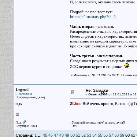
И, если повезёт, оказываетесь психом.
Подробнее про тест тут:
http://ja2.su/staty.php?id=2
Часть вторая - сложная.
Распределение очков по характеристи
Имеется десять характеристик, изменя
изначально на каждой характеристике 
происходит скачком и даёт не 35 очков 
Часть третья - элементарная.
Складываем результаты первых двух ч
ZOG нервно курит в сторонке.
«
Изменён в : 31.01.2013 в 09:11:44 пользо
Legend
Re: Загадки
[
]
Переводчик
«
Ответ #2999 от
31.01.2013 в 09
Прирожденный Джаец
2
Lion
:
Всё очень просто, Ватсон (ц) 
надА
Пол:
- Удельный вес ядра твоей планеты думай!
Репутация: +864
- Эээ...
Страниц:
1
...
45
46
47
48
49
50
51
52
53
54
55
56
57
58
59
60
61