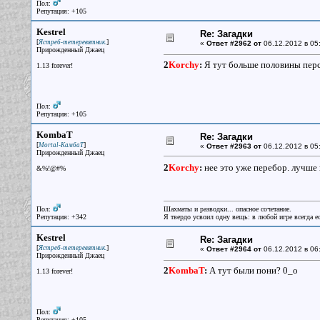
Пол:
Репутация: +105
Kestrel
Re: Загадки
[
]
Ястреб-тетеревятник.
«
Ответ #2962 от
06.12.2012 в 05
Прирожденный Джаец
2
Korchy
:
Я тут больше половины персо
1.13 forever!
Пол:
Репутация: +105
KombaT
Re: Загадки
[
]
Mortal-КамбаТ
«
Ответ #2963 от
06.12.2012 в 05
Прирожденный Джаец
2
Korchy
:
нее это уже перебор. лучше 
&%!@#%
Пол:
Шахматы и разводки... опасное сочетание.
Репутация: +342
Я твердо усвоил одну вещь: в любой игре всегда ес
Kestrel
Re: Загадки
[
]
Ястреб-тетеревятник.
«
Ответ #2964 от
06.12.2012 в 06
Прирожденный Джаец
2
KombaT
:
А тут были пони? 0_о
1.13 forever!
Пол:
Репутация: +105