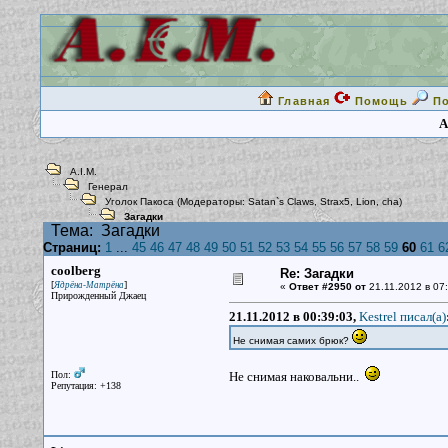
Главная
Помощь
П
A
A.I.M.
Генерал
Уголок Пакоса
(Модераторы:
Satan`s Claws
,
Strax5
,
Lion
,
cha
)
Загадки
Тема:
Загадки
Страниц:
1
...
45
46
47
48
49
50
51
52
53
54
55
56
57
58
59
60
61
6
coolberg
Re: Загадки
[
]
Ядрёна-Матрёна
«
Ответ #2950 от
21.11.2012 в 07:
Прирожденный Джаец
21.11.2012 в 00:39:03,
Kestrel писал(a)
Не снимая самих брюк?
Пол:
Не снимая наковальни..
Репутация: +138