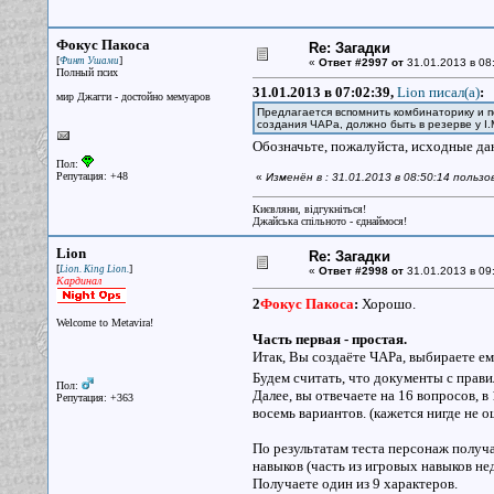
Фокус Пакоса
Re: Загадки
[
]
Финт Ушами
«
Ответ #2997 от
31.01.2013 в 08
Полный псих
31.01.2013 в 07:02:39,
Lion писал(a)
:
мир Джагги - достойно мемуаров
Предлагается вспомнить комбинаторику и п
создания ЧАРа, должно быть в резерве у I.
Обозначьте, пожалуйста, исходные дан
Пол:
Репутация: +48
«
Изменён в : 31.01.2013 в 08:50:14 польз
Києвляни, відгукніться!
Джайська спільното - єднаймося!
Lion
Re: Загадки
[
]
Lion. King Lion.
«
Ответ #2998 от
31.01.2013 в 09:
Кардинал
2
Фокус Пакоса
:
Хорошо.
Welcome to Metavira!
Часть первая - простая.
Итак, Вы создаёте ЧАРа, выбираете ему 
Будем считать, что документы с прав
Пол:
Далее, вы отвечаете на 16 вопросов, в 1
Репутация: +363
восемь вариантов. (кажется нигде не о
По результатам теста персонаж получа
навыков (часть из игровых навыков не
Получаете один из 9 характеров.