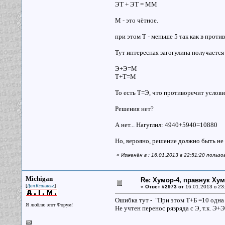
ЭТ + ЭТ = ММ
М - это чётное.
при этом Т - меньше 5 так как в проти
Тут интересная загогулина получается 
Э+Э=М
Т+Т=М
То есть Т=Э, что противоречит услови
Решения нет?
А нет... Нагуглил: 4940+5940=10880
Но, верояно, решение должно быть не
«
Изменён в : 16.01.2013 в 22:51:20 пользо
Michigan
Re: Хумор-4, правнук Ху
[
]
Дон Ксинменг
«
Ответ #2973 от
16.01.2013 в 23
Ошибка тут - "При этом Т+Б =10 одна б
Я люблю этот Форум!
Не учтен перенос рязряда с Э, т.к. Э