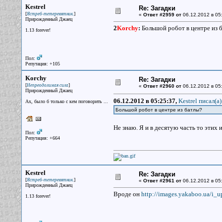
Kestrel
Re: Загадки
[
]
Ястреб-тетеревятник.
«
Ответ #2959 от
06.12.2012 в 05
Прирожденный Джаец
2
Korchy
:
Большой робот в центре из 
1.13 forever!
Пол:
Репутация: +105
Korchy
Re: Загадки
[
]
Непреодолимая сила
«
Ответ #2960 от
06.12.2012 в 05
Прирожденный Джаец
06.12.2012 в 05:25:37,
Kestrel писал(a)
Ах, было б только с кем поговорить ...
Большой робот в центре из батлы?
Не знаю. Я и в десятую часть то этих 
Пол:
Репутация: +664
Kestrel
Re: Загадки
[
]
Ястреб-тетеревятник.
«
Ответ #2961 от
06.12.2012 в 05
Прирожденный Джаец
Вроде он
http://images.yakaboo.ua/i_u
1.13 forever!