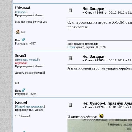
Ushwood
Re: Загадки
[
]
ДжАдай
«
Ответ #2968 от
06.12.2012 в 11:
Прирожденный Джаец
May the Force be with you
О, я персонажа из первого Х-СОМ от
противогазе.
Пол:
Репутация: +567
Мои текущие переводы:
Страж
арка 7, версия 30.07.26
Strax5
Re: Загадки
[
]
Пятижды пуганый
«
Ответ #2969 от
06.12.2012 в 17
Кардинал
Прирожденный Джаец
А я на нижней строчке увидел кораблик
Дорогу осилит бегущий
Пол:
Репутация: +649
Kestrel
Re: Хумор-4, правнук Ху
[
]
Ястреб-тетеревятник.
«
Ответ #2970 от
16.01.2013 в 21
Прирожденный Джаец
1.13 forever!
И опять учебники