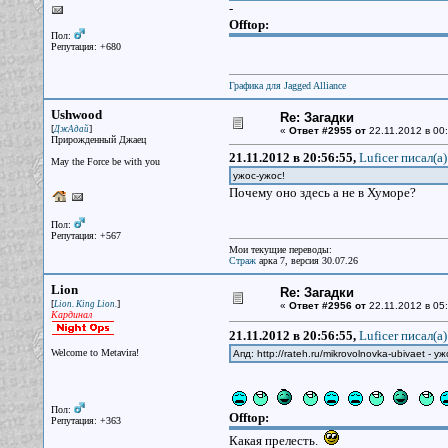
-
Offtop:
Пол:
Репутация: +680
Графика для Jagged Alliance
Ushwood
Re: Загадки
[
]
ДжАдай
«
Ответ #2955 от
22.11.2012 в 00:
Прирожденный Джаец
21.11.2012 в 20:56:55,
Luficer писал(a)
May the Force be with you
ужос-ужос!
Почему оно здесь а не в Хуморе?
Пол:
Репутация: +567
Мои текущие переводы:
Страж
арка 7, версия 30.07.26
Lion
Re: Загадки
[
]
Lion. King Lion.
«
Ответ #2956 от
22.11.2012 в 05:
Кардинал
21.11.2012 в 20:56:55,
Luficer писал(a)
Welcome to Metavira!
Апд: http://rateh.ru/mikrovolnovka-ubivaet - 
Пол:
Offtop:
Репутация: +363
Какая прелесть.