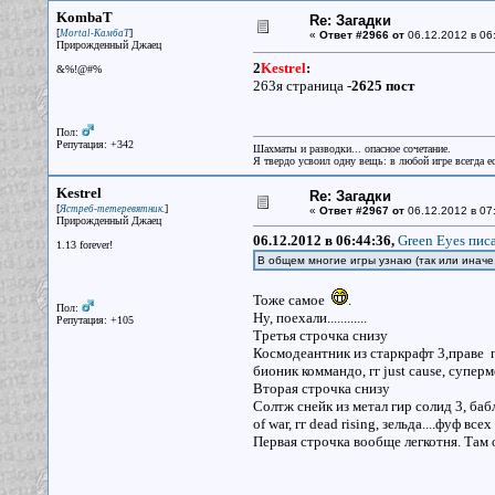
KombaT
Re: Загадки
[
]
Mortal-КамбаТ
«
Ответ #2966 от
06.12.2012 в 06
Прирожденный Джаец
2
Kestrel
:
&%!@#%
263я страница -
2625 пост
Пол:
Репутация: +342
Шахматы и разводки... опасное сочетание.
Я твердо усвоил одну вещь: в любой игре всегда ес
Kestrel
Re: Загадки
[
]
Ястреб-тетеревятник.
«
Ответ #2967 от
06.12.2012 в 07
Прирожденный Джаец
06.12.2012 в 06:44:36,
Green Eyes писа
1.13 forever!
В общем многие игры узнаю (так или иначе, 
Тоже самое
.
Пол:
Ну, поехали............
Репутация: +105
Третья строчка снизу
Космодеантник из старкрафт 3,праве пе
бионик коммандо, гг just cause, суперме
Вторая строчка снизу
Солтж снейк из метал гир солид 3, баб
of war, гг dead rising, зельда....фуф вс
Первая строчка вообще легкотня. Там 