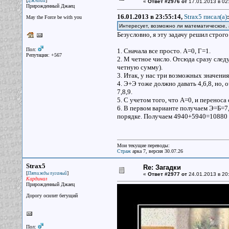
[
]
ДжАдай
«
Ответ #2976 от
17.01.2013 в 02
Прирожденный Джаец
16.01.2013 в 23:55:14,
Strax5 писал(a)
:
May the Force be with you
Интересует, возможно ли математическое,
Безусловно, я эту задачу решил строг
Пол:
1. Сначала все просто. А=0, Г=1.
Репутация: +567
2. М четное число. Отсюда сразу след
четную сумму).
3. Итак, у нас три возможных значения 
4. Э+Э тоже должно давать 4,6,8, но, 
7,8,9.
5. С учетом того, что А=0, и переноса
6. В первом варианте получаем Э=Б=7,
порядке. Получаем 4940+5940=10880
Мои текущие переводы:
Страж
арка 7, версия 30.07.26
Strax5
Re: Загадки
[
]
Пятижды пуганый
«
Ответ #2977 от
24.01.2013 в 20
Кардинал
Прирожденный Джаец
Дорогу осилит бегущий
Пол: