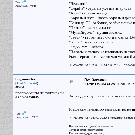
Пол:
"Дельфин"
Репутация: +649
"СерьГа" - серьга в ухе агаты кристи.
"Ария" - толтая певица.
"Король и шут" - карты король и джок
"Бринада С" - рабочие, разбирающие 
"Пикник" - картина на стене.
"Мумийтроль" - мумия в клетке
"Звери" - вторая зверююга в клетке. Вм
"Браво" - выкрик из толпы.
"Звуки Му" - корова.
"Волосы и стекло" (я правильно назвал?
Была версия, что вместо чая можно бы
«
Изменён в : 25.01.2013 в 01:58:21 пользо
bugmonster
Re: Загадки
[
]
Баги! Баги везде!
«
Ответ #2984 от
25.01.2013 в 06
Source
ПРОГРАММИРЫ НЕ УЧИТЫВАЛИ
За эти два года никто не заметил что 
ЭТУ СИТУАЦИЮ
И ещё сам телевизор заметили, но не 
Пол:
Репутация: +1337
«
Изменён в : 25.01.2013 в 06:11:58 польз
Восславим же радость и мужество,
Труда и науки содружество
Восславим мудрую партию,