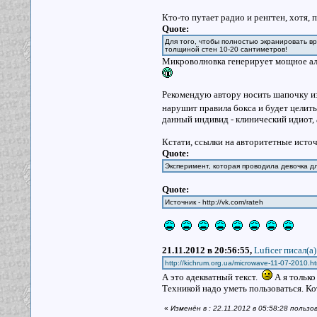
Кто-то путает радио и ренгтен, хотя, п
Quote:
Для того, чтобы полностью экранировать в
толщиной стен 10-20 сантиметров!
Микроволновка генерирует мощное альф
Рекомендую автору носить шапочку из
нарушит правила бокса и будет цели
данный индивид - клинический идиот, 
Кстати, ссылки на авторитетные исто
Quote:
Эксперимент, которая проводила девочка д
Quote:
Источник - http://vk.com/rateh
21.11.2012 в 20:56:55,
Luficer писал(a)
http://kichrum.org.ua/microwave-11-07-2010.ht
А это адекватный текст.
А я тольк
Техникой надо уметь пользоваться. К
«
Изменён в : 22.11.2012 в 05:58:28 пользо