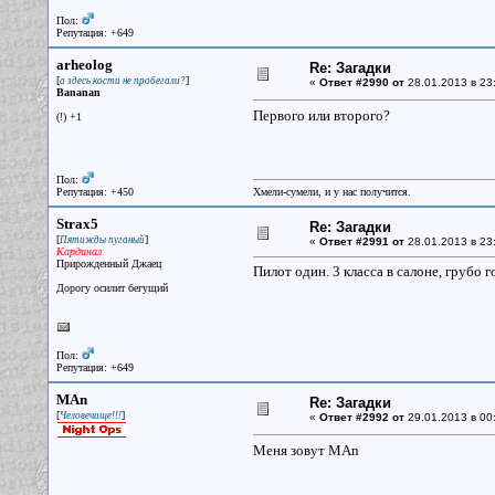
Пол:
Репутация: +649
arheolog
Re: Загадки
[
]
а здесь кости не пробегали?
«
Ответ #2990 от
28.01.2013 в 23
Bananan
Первого или второго?
(!) +1
Пол:
Репутация: +450
Хмели-сумели, и у нас получится.
Strax5
Re: Загадки
[
]
Пятижды пуганый
«
Ответ #2991 от
28.01.2013 в 23
Кардинал
Прирожденный Джаец
Пилот один. 3 класса в салоне, грубо г
Дорогу осилит бегущий
Пол:
Репутация: +649
MAn
Re: Загадки
[
]
Человечище!!!
«
Ответ #2992 от
29.01.2013 в 00
Меня зовут MAn