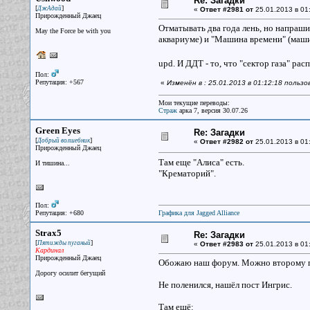
Re: Загадки
[
]
ДжАдай
«
Ответ #2981 от
25.01.2013 в 01
Прирожденный Джаец
Отматывать два года лень, но напрашив
May the Force be with you
аквариуме) и "Машина времени" (маши
upd. И ДДТ - то, что "сектор газа" ра
Пол:
Репутация: +567
«
Изменён в : 25.01.2013 в 01:12:18 польз
Мои текущие переводы:
Страж
арка 7, версия 30.07.26
Green Eyes
Re: Загадки
[
]
Добрый волшебник
«
Ответ #2982 от
25.01.2013 в 01
Прирожденный Джаец
Там еще "Алиса" есть.
И тишина...
"Крематорий".
Пол:
Репутация: +680
Графика для Jagged Alliance
Strax5
Re: Загадки
[
]
Пятижды пуганый
«
Ответ #2983 от
25.01.2013 в 01
Кардинал
Прирожденный Джаец
Обожаю наш форум. Можно второму по
Дорогу осилит бегущий
Не поленился, нашёл пост Ингрис.
Там ещё: