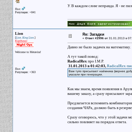
У. В каждом слове неправда. Я - не пил
Пол:
Репутация: +841
Lion
Re: Загадки
[
]
Lion. King Lion.
«
Ответ #2996 от
31.01.2013 в 07
Кардинал
Давно не было задачек на математику.
Welcome to Metavira!
А тут такой повод:
RadicalRex
про I.M.P.
31.01.2013 в 01:42:03,
RadicalRex пис
Пол:
Вам тупо присылают наёмника (вернее добр
Репутация: +363
указали при генерации.
Как мы знаем, время появления в Аруль
вашему заказу, а сразу присылают зар
Предлагается вспомнить комбинаторик
создания ЧАРа, должно быть в резерве 
Сразу оговорюсь, что у этой задачи мо
сильно повлияет на порядок ответа.