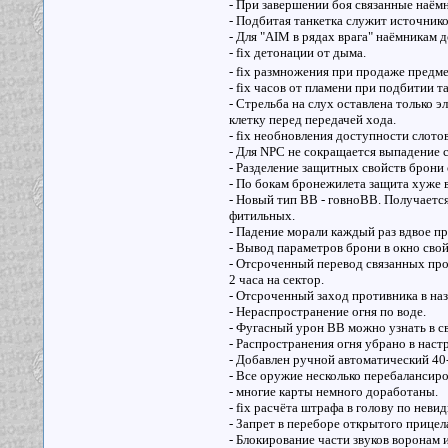
- При завершении боя связанные наём
- Подбитая танкетка служит источнико
- Для "AIM в рядах врага" наёмникам
- fix детонации от дыма.
- fix размножения при продаже предме
- fix часов от пламени при подбитии 
- Стрельба на слух оставлена только 
клетку перед передачей хода.
- fix необновления доступности слото
- Для NPC не сокращается выпадение с
- Разделение защитных свойств брони
- По бокам бронежилета защита хуже в
- Новый тип ВВ - говноВВ. Получаетс
фитильных.
- Падение морали каждый раз вдвое пр
- Вывод параметров брони в окно свой
- Отсроченный перевод связанных прот
2 часа на сектор.
- Отсроченный заход противника в на
- Нераспространение огня по воде.
- Фугасный урон ВВ можно узнать в с
- Распространения огня убрано в наст
- Добавлен ручной автоматический 4
- Все оружие несколько перебалансиро
- многие карты немного доработаны.
- fix расчёта штрафа в голову по неви
- Запрет в переборе открытого прицел
- Блокирование части звуков воронам и