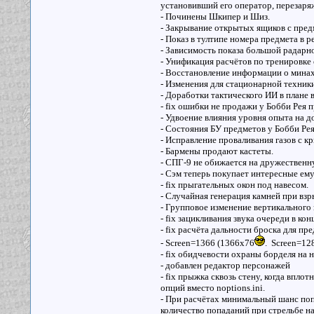
установивший его оператор, перезаряж
- Починены Шкипер и Шиз.
- Закрывание открытых ящиков с предме
- Показ в тултипе номера предмета в р
- Зависимость показа большой радарной
- Унификация расчётов по тренировке 
- Восстановление информации о минах 
- Изменения для стационарной техники
- Доработки тактического ИИ в плане 
- fix ошибки не продажи у Бобби Рея 
- Удвоение влияния уровня опыта на д
- Состояния БУ предметов у Бобби Рея
- Исправление проваливания газов с к
- Бармены продают кастеты.
- СПГ-9 не обижается на дружественн
- Сэм теперь покупает интересные ем
- fix прыгательных окон под навесом.
- Случайная генерация камней при взр
- Групповое изменение вертикального п
- fix зацикливания звука очереди в кон
- fix расчёта дальности броска для пр
- Screen=1366 (1366х76
. Screen=12
- fix обидчевости охраны борделя на 
- добавлен редактор персонажей
- fix прыжка сквозь стену, когда впло
опций вместо noptions.ini.
- При расчётах минимальный шанс по
количество попаданий при стрельбе н