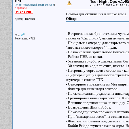
ПМ
Тест Night Ops v.1.40
[
]
JA'ец. Настоящий. Одна штука :
«
от
15.10.2017 в 21:18:11 
Кардинал
Ссылка для скачивания в шапке темы.
Offtop:
Джаец - НОчник
- Встроена новая бронетехника чуть м
Пол:
танкетка "Скорпион", малый пулеметн
Репутация: +712
- Прицельная очередь для открытого пр
"автоматчика-эксперта" 4 пули.
- Не начисление зрительного бонуса 
- Работа ПНВ из каски.
- Установка голубого флажка мины без
- 30 секунд на ход в тактике, вместо 1
- Патроны у торговцев в стопочке - ко
- Дифференциация дальности стрельбы
лаунчера в списке ТТХ.
- Сенсорное управление из Метавиры.
- Фильтр для инвентаря сектора.
- Показ описания предмета из инвента
- Группировка инвентаря сектора. Кно
- Влияние подствольника на вскидку. 
- Возвращены Шиз и Робот.
- Показ подпунктов прокачки в лэптопе
- При "выпадении всего" из стопки вып
- Фикс клонирования предметов с пом
- Бобби Рей доступен с начала игры. 