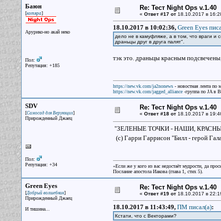
Баюн
Re: Тест Night Ops v.1.40
[
]
котяра
«
Ответ #17 от
18.10.2017 в 16:2
18.10.2017 в 10:02:36,
Green Eyes писа
Арурико-но акай неко
дело не в камуфляже, а в том, что враги и 
драньцы друг в друга палят".
тэк это. драньцы красным подсвечены,
Пол:
Репутация: +185
https://new.vk.com/ja2nonews
- новостная лента по 
https://new.vk.com/jagged_alliance
-группа по JA в 
SDV
Re: Тест Night Ops v.1.40
[
]
Самосад для Верующих
«
Ответ #18 от
18.10.2017 в 19:4
Прирожденный Джаец
"ЗЕЛЕНЫЕ ТОЧКИ - НАШИ, КРАСН
(с) Гарри Гаррисон "Билл - герой Гал
Пол:
Репутация: +34
«Если же у кого из вас недостаёт мудрости, да прос
Послание апостола Иакова (глава 1, стих 5).
Green Eyes
Re: Тест Night Ops v.1.40
[
]
Добрый волшебник
«
Ответ #19 от
18.10.2017 в 22:1
Прирожденный Джаец
18.10.2017 в 11:43:49,
ПМ писал(a)
:
И тишина...
Кстати, что с Векторами?