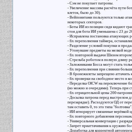
- Сэм не покупает патроны.
- Увеличение массива расчёта пути бо
клеток, было до 30).
- Вейпоинтами пользуются только ата
некоторых секторов.
- Боты ИИ из позиции сидя кидают гра
стоя для бота ИИ уменьшена с 23 до 20
- Исправлена постановка атакующих р
- fix переполнения таймера, останавл
- Разделение условий покупки и прода
- Утонувшие предметы на мелкой воде
- fix повторной выдачи Шизом втором
- Стрельба роботом в полную длину 
- Заложниками Босса могут стать толь
- fix переполнения при слиянии боль
- В бронежилеты запрещено аттачить
- fix проверки на свободное место в 
- Переделка OICW на переключение бо
(но можно и очередями). Теперь при с
- fix отрицательной цены 200-патрон
- Досылка патрона перед выстрелом 
перезарядке). Расходуются ОД от пере
там оставить 0, то это типа "болтовка
- ИИ игнорирует связанные верёвкой ц
- fix повторного добавления персонажа
- Универсальная конвертация с разрядко
- Запрет приаттачивания к оружию бо
- Доработка для корректной автопере