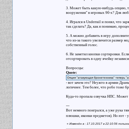
3. Может быть какую-нибудь опцию, ти
вооружения" в игровых 90-х? Для люби
4. Игрался в Underrail и понял, что 
так сделать? Да, как я понимаю, проце
5. А можно добавить в игру дополнит
что из-за такого увеличится размер м
собственный голос.
6. Не заметил кнопки сортировки. Ес
отсортировать в одну ячейку независи
Вопросцы:
Quote:
Опция "атакующая бронетехника" теперь "
- вот зачем это? Неужто в армии Дран
логичнее. Тем более, что робо тоже бр
Куда-то пропала озвучка НПС. Может 
---
Вот немного поигрался, а уже рука тя
плюшки, иконки предметов). Но нэт - у
«
Изменён в : 17.10.2017 в 22:10:56 польз