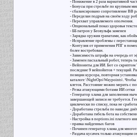
- Понижение в 2 раза вариативной час
- Бонусы при стрельбе по крупным ми
- сбалансировано сопротивление ВВ р
- Переделан подрыв на своём ходу роб
- Перехват управляемого ополчения.
- Опциональный показ здоровья тексто
- ББ патрон у Беовульфа заменен
- Зарядка оружия гранатами, как обо
- Исправление проблемы с перестающ
- Контузия от применения РПГ в поме
более востребован.
- Зависимость штрафа на очередь от э
- Заменен пасхальный робот, теперь 
- Вейпоинты для ИИ. Бот со скриптом
последние 9 вейпойнтов + текущий. Раб
позиции курсора, повторная установка 
каталоге \NightOps\Waypoints\. Чтоб
клеток. Расстояние можно мерить с пом
- Резка атакующими ботами ИИ сетки
- Генератор хлама для заполнения ныч
завершающей записи не требуется. Ген
циклически по списку, пока не сработа
- Доработана стрельба по наводке днё
- Доработана гибель бота на собствен
- Настройка в noptions.ini платного и
- правка найденных багов
- Починен генератор хлама для много
- Раздача кусачек только атакующим с