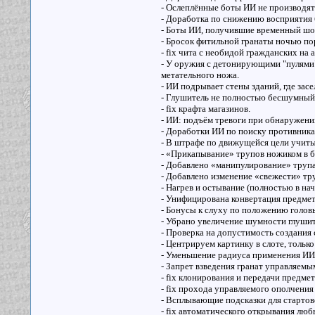
- Ослеплённые боты ИИ не производят 
- Доработка по снижению восприятия 
- Боты ИИ, получившие временный шок 
- Бросок фитильной гранаты ночью п
- fix чита с необидой гражданских на 
- У оружия с детонирующими "пулями"
метательного ножа.
- ИИ подрывает стены зданий, где засе
- Глушитель не полностью бесшумный.
- fix крафта магазинов.
- ИИ: подъём тревоги при обнаружени
- Доработки ИИ по поиску противника
- В штрафе по движущейся цели учиты
- «Прикапывание» трупов ножиком в б
- Добавлено «манипулирование» труп
- Добавлено изменение «свежести» тру
- Нагрев и остывание (полностью в на
- Унифицирована конвертация предметов
- Бонусы к слуху по положению головы
- Убрано увеличение шумности глушит
- Проверка на допустимость создания 
- Центрируем картинку в слоте, только
- Уменьшение радиуса применения ИИ 
- Запрет взведения гранат управляемы
- fix клонирования и передачи предм
- fix прохода управляемого ополчения
- Всплывающие подсказки для старто
- fix автоматического открывания лю