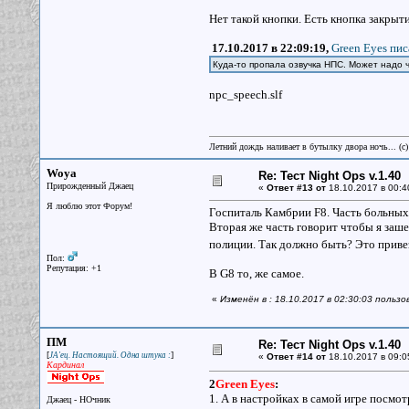
Нет такой кнопки. Есть кнопка закрыт
17.10.2017 в 22:09:19,
Green Eyes пис
Куда-то пропала озвучка НПС. Может надо ч
npc_speech.slf
Летний дождь наливает в бутылку двора ночь... (с
Woya
Re: Тест Night Ops v.1.40
Прирожденный Джаец
«
Ответ #13 от
18.10.2017 в 00:4
Я люблю этот Форум!
Госпиталь Камбрии F8. Часть больных р
Вторая же часть говорит чтобы я заше
полиции. Так должно быть? Это приве
Пол:
Репутация: +1
В G8 то, же самое.
«
Изменён в : 18.10.2017 в 02:30:03 польз
ПМ
Re: Тест Night Ops v.1.40
[
]
JA'ец. Настоящий. Одна штука :
«
Ответ #14 от
18.10.2017 в 09:0
Кардинал
2
Green Eyes
:
1. А в настройках в самой игре посмот
Джаец - НОчник