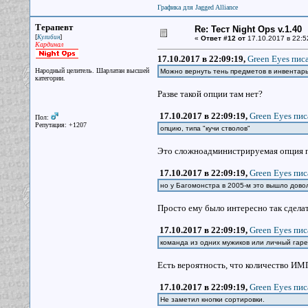
Графика для Jagged Alliance
Терапевт
Re: Тест Night Ops v.1.40
[
]
Кулибин
«
Ответ #12 от
17.10.2017 в 22:5
Кардинал
17.10.2017 в 22:09:19,
Green Eyes писа
Народный целитель. Шарлатан высшей
Можно вернуть тень предметов в инвентар
категории.
Разве такой опции там нет?
17.10.2017 в 22:09:19,
Green Eyes пис
Пол:
Репутация: +1207
опцию, типа "кучи стволов"
Это сложноадминистрируемая опция при
17.10.2017 в 22:09:19,
Green Eyes пис
но у Багомонстра в 2005-м это вышло дово
Просто ему было интересно так сделат
17.10.2017 в 22:09:19,
Green Eyes пис
команда из одних мужиков или личный гаре
Есть вероятность, что количество И
17.10.2017 в 22:09:19,
Green Eyes пис
Не заметил кнопки сортировки.