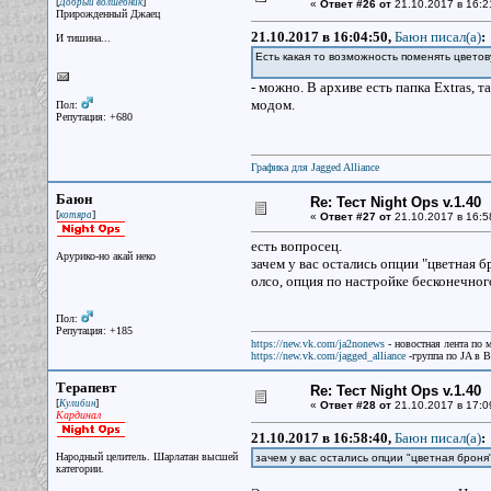
[
]
Добрый волшебник
«
Ответ #26 от
21.10.2017 в 16:2
Прирожденный Джаец
21.10.2017 в 16:04:50,
Баюн писал(a)
:
И тишина...
Есть какая то возможность поменять цвето
- можно. В архиве есть папка Extras,
модом.
Пол:
Репутация: +680
Графика для Jagged Alliance
Баюн
Re: Тест Night Ops v.1.40
[
]
котяра
«
Ответ #27 от
21.10.2017 в 16:5
есть вопросец.
Арурико-но акай неко
зачем у вас остались опции "цветная бр
олсо, опция по настройке бесконечного
Пол:
Репутация: +185
https://new.vk.com/ja2nonews
- новостная лента по 
https://new.vk.com/jagged_alliance
-группа по JA в 
Терапевт
Re: Тест Night Ops v.1.40
[
]
Кулибин
«
Ответ #28 от
21.10.2017 в 17:0
Кардинал
21.10.2017 в 16:58:40,
Баюн писал(a)
:
Народный целитель. Шарлатан высшей
зачем у вас остались опции "цветная броня"
категории.