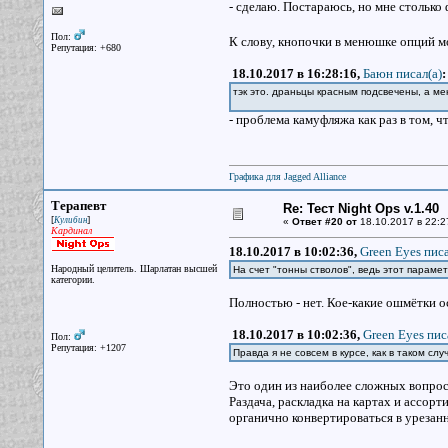
- сделаю. Постараюсь, но мне столько 
Пол:
К слову, кнопочки в менюшке опций мо
Репутация: +680
18.10.2017 в 16:28:16,
Баюн писал(a)
:
тэк это. драньцы красным подсвечены, а ме
- проблема камуфляжа как раз в том, чт
Графика для Jagged Alliance
Терапевт
Re: Тест Night Ops v.1.40
[
]
Кулибин
«
Ответ #20 от
18.10.2017 в 22:2
Кардинал
18.10.2017 в 10:02:36,
Green Eyes писа
Народный целитель. Шарлатан высшей
На счет "тонны стволов", ведь этот парам
категории.
Полностью - нет. Кое-какие ошмётки о
18.10.2017 в 10:02:36,
Green Eyes пис
Пол:
Репутация: +1207
Правда я не совсем в курсе, как в таком с
Это один из наиболее сложных вопро
Раздача, раскладка на картах и ассо
органично конвертироваться в урезанн