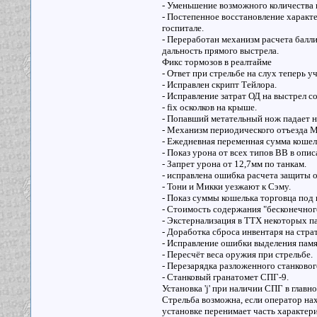
- Уменьшение возможного количества в
- Постепенное восстановление характе
госпитале.
- Переработан механизм расчета балли
дальность прямого выстрела.
Фикс тормозов в реалтайме
- Ответ при стрельбе на слух теперь 
- Исправлен скрипт Тейлора.
- Исправление затрат ОД на выстрел с
- fix осколков на крыше.
- Попавший метательный нож падает на
- Механизм периодического отъезда 
- Ежедневная переменная сумма коше
- Показ урона от всех типов ВВ в опи
- Запрет урона от 12,7мм по танкам.
- исправлена ошибка расчета защиты 
- Тони и Микки уезжают к Сэму.
- Показ суммы кошелька торговца под
- Стоимость содержания "бесконечно
- Экстернализация в ТТХ некоторых 
- Доработка сброса инвентаря на страт
- Исправление ошибки выделения памя
- Пересчёт веса оружия при стрельбе.
- Перезарядка разложенного станково
- Станковый гранатомет СПГ-9.
Установка 'j' при наличии СПГ в глав
Стрельба возможна, если оператор нах
установке перенимает часть характери