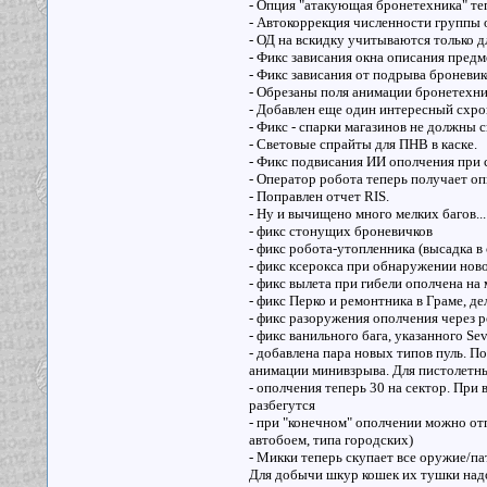
- Опция "атакующая бронетехника" те
- Автокоррекция численности группы 
- ОД на вскидку учитываются только 
- Фикс зависания окна описания предм
- Фикс зависания от подрыва броневик
- Обрезаны поля анимации бронетехни
- Добавлен еще один интересный схро
- Фикс - спарки магазинов не должны с
- Световые спрайты для ПНВ в каске.
- Фикс подвисания ИИ ополчения при 
- Оператор робота теперь получает оп
- Поправлен отчет RIS.
- Ну и вычищено много мелких багов...
- фикс стонущих броневичков
- фикс робота-утопленника (высадка в 
- фикс ксерокса при обнаружении ново
- фикс вылета при гибели ополчена на
- фикс Перко и ремонтника в Граме, д
- фикс разоружения ополчения через 
- фикс ванильного бага, указанного Se
- добавлена пара новых типов пуль. 
анимации минивзрыва. Для пистолетны
- ополчения теперь 30 на сектор. При 
разбегутся
- при "конечном" ополчении можно отп
автобоем, типа городских)
- Микки теперь скупает все оружие/па
Для добычи шкур кошек их тушки надо