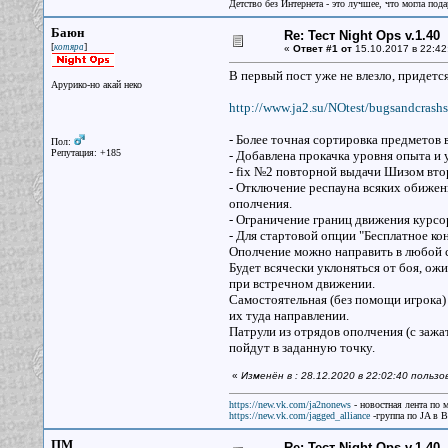
Детство без Интернета - это лучшее, что могла под
Баюн
Re: Тест Night Ops v.1.40
[
]
котяра
«
Ответ #1 от
15.10.2017 в 22:42
В первый пост уже не влезло, придется
Арурико-но акай неко
http://www.ja2.su/NOtest/bugsandcrash
- Более точная сортировка предметов в
Пол:
Репутация: +185
- Добавлена прокачка уровня опыта и у
- fix №2 повторной выдачи Шизом вто
- Отключение респауна всяких обижен
ополчения.
- Ограничение границ движения курсо
- Для стартовой опции "Бесплатное ко
Ополчение можно направить в любой сек
Будет всячески уклоняться от боя, ож
при встречном движении.
Самостоятельная (без помощи игрока)
их туда направлении.
Патрули из отрядов ополчения (с зажат
пойдут в заданную точку.
«
Изменён в : 28.12.2020 в 22:02:40 польз
https://new.vk.com/ja2nonews
- новостная лента по 
https://new.vk.com/jagged_alliance
-группа по JA в 
ПМ
Re: Тест Night Ops v.1.40