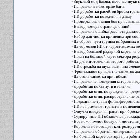
- Звуковой мод Баюна, включас звуки 
- Исправлены некоторые баги.
- ИИ доработки расчётов броска грана
- ИИ доработки поведения в дыму
- Проверка окончания боя при связыва
- Вывод номера страницы опций.
- Исправлена ошибка рассчета дальнос
- Набор для чистки применим при сос
- fix сброса пути группы выбранных в
- fix тормозов ИИ от недостижимых в
- Вывод большой радарной карты на с
- Показ на большой карте сектора рез
- fix для изготовления второго робота.
- ИИ стрельба на шум, величина смеще
- Фронтальное прикрытие танкеток д
- fix cтона танкетки при гибели.
- Исправление поведения катеров в вод
- Доработан показ пути в тактике.
- Доработки огня: повреждение предме
- Доработки огня: распространение огн
- Поджигание травы фальшфеером с за
- ИИ не применяет гранаты в помещен
- Озвучка взведения гранат при броске
- Одноручные ПП обзавелись расклады
- Все ножи имеют боевую и метательну
- Королева не истощает контролируем
- Исправлена обратная конвертация 
- На большой карте сектора при работе