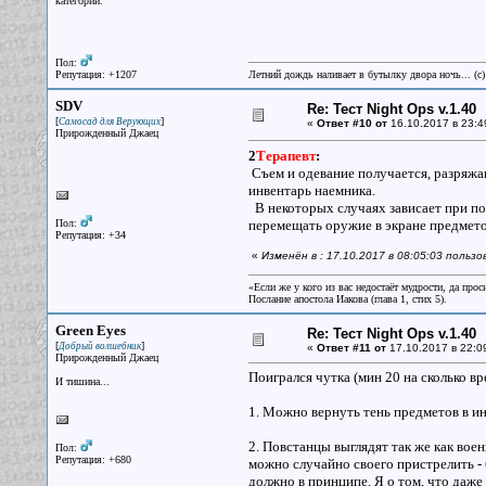
категории.
Пол:
Репутация: +1207
Летний дождь наливает в бутылку двора ночь... (с
SDV
Re: Тест Night Ops v.1.40
[
]
Самосад для Верующих
«
Ответ #10 от
16.10.2017 в 23:4
Прирожденный Джаец
2
Терапевт
:
Съем и одевание получается, разряжан
инвентарь наемника.
В некоторых случаях зависает при по
Пол:
перемещать оружие в экране предмето
Репутация: +34
«
Изменён в : 17.10.2017 в 08:05:03 польз
«Если же у кого из вас недостаёт мудрости, да прос
Послание апостола Иакова (глава 1, стих 5).
Green Eyes
Re: Тест Night Ops v.1.40
[
]
Добрый волшебник
«
Ответ #11 от
17.10.2017 в 22:0
Прирожденный Джаец
Поигрался чутка (мин 20 на сколько вр
И тишина...
1. Можно вернуть тень предметов в и
2. Повстанцы выглядят так же как вое
Пол:
Репутация: +680
можно случайно своего пристрелить - 
должно в принципе. Я о том, что даж