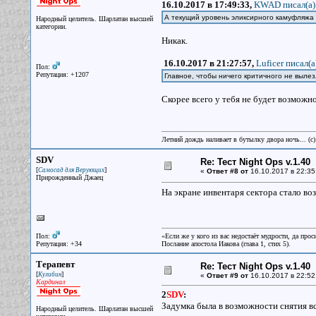
16.10.2017 в 17:49:33,
KWAD писал(a)
А текущий уровень эликсирного камуфляжа
Народный целитель. Шарлатан высшей
категории.
Никак.
16.10.2017 в 21:27:57,
Luficer писал(a
Пол:
Репутация: +1207
Главное, чтобы ничего критичного не выле
Скорее всего у тебя не будет возможн
Летний дождь наливает в бутылку двора ночь... (с
SDV
Re: Тест Night Ops v.1.40
[
]
Самосад для Верующих
«
Ответ #8 от
16.10.2017 в 22:35
Прирожденный Джаец
На экране инвентаря сектора стало во
Пол:
«Если же у кого из вас недостаёт мудрости, да прос
Репутация: +34
Послание апостола Иакова (глава 1, стих 5).
Терапевт
Re: Тест Night Ops v.1.40
[
]
Кулибин
«
Ответ #9 от
16.10.2017 в 22:52
Кардинал
2
SDV
:
Задумка была в возможности снятия вс
Народный целитель. Шарлатан высшей