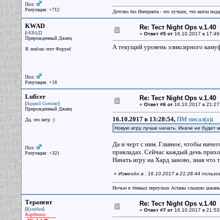
Пол:
Репутация: +712
Детство без Интернета - это лучшее, что могла под
KWAD
Re: Тест Night Ops v.1.40
[
]
сКВАД
«
Ответ #5 от
16.10.2017 в 17:49
Прирожденный Джаец
А текущий уровень эликсирного камуфл
Я люблю этот Форум!
Пол:
Репутация: +18
Luficer
Re: Тест Night Ops v.1.40
[
]
Аццкий Сотона
«
Ответ #6 от
16.10.2017 в 21:27
Прирожденный Джаец
16.10.2017 в 13:28:54,
ПМ писал(a)
:
Да, это негр :)
Новую игру лучше начать. Иначе не будет м
Да и черт с ним. Главное, чтобы ничег
Пол:
прикладах. Сейчас каждый день приход
Репутация: +321
Начать игру на Хард заново, зная что т
«
Изменён в : 16.10.2017 в 21:28:44 пользо
Ночью в тёмных переулках Астаны слышно цокань
Терапевт
Re: Тест Night Ops v.1.40
[
]
Кулибин
«
Ответ #7 от
16.10.2017 в 21:53
Кардинал