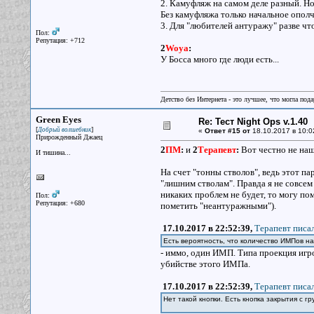
2. Камуфляж на самом деле разный. Н
Без камуфляжа только начальное ополч
3. Для "любителей антуражу" разве что 
Пол:
Репутация: +712
2
Woya
:
У Босса много где люди есть...
Детство без Интернета - это лучшее, что могла под
Green Eyes
Re: Тест Night Ops v.1.40
[
]
Добрый волшебник
«
Ответ #15 от
18.10.2017 в 10:0
Прирожденный Джаец
2
ПМ
:
и
2
Терапевт
:
Вот честно не наш
И тишина...
На счет "тонны стволов", ведь этот п
"лишним стволам". Правда я не совсем
никаких проблем не будет, то могу по
Пол:
Репутация: +680
пометить "неантуражными").
17.10.2017 в 22:52:39,
Терапевт писал
Есть вероятность, что количество ИМПов 
- иммо, один ИМП. Типа проекция игро
убийстве этого ИМПа.
17.10.2017 в 22:52:39,
Терапевт писал
Нет такой кнопки. Есть кнопка закрытия с 