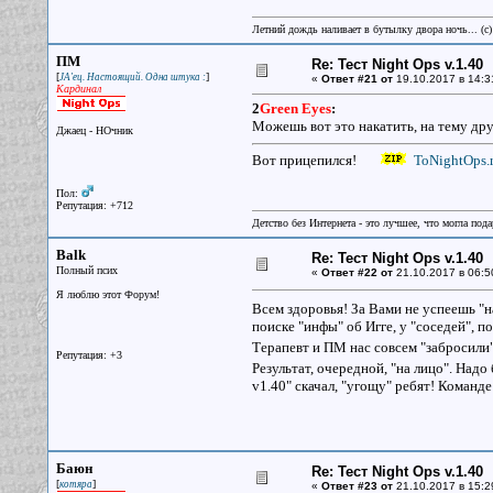
Летний дождь наливает в бутылку двора ночь... (с
ПМ
Re: Тест Night Ops v.1.40
[
]
JA'ец. Настоящий. Одна штука :
«
Ответ #21 от
19.10.2017 в 14:3
Кардинал
2
Green Eyes
:
Можешь вот это накатить, на тему др
Джаец - НОчник
Вот прицепился!
ToNightOps.r
Пол:
Репутация: +712
Детство без Интернета - это лучшее, что могла под
Balk
Re: Тест Night Ops v.1.40
Полный псих
«
Ответ #22 от
21.10.2017 в 06:5
Я люблю этот Форум!
Всем здоровья! За Вами не успеешь "н
поиске "инфы" об Игге, у "соседей", по
Терапевт и ПМ нас совсем "забросили"
Репутация: +3
Результат, очередной, "на лицо". Надо
v1.40" скачал, "угощу" ребят! Команд
Баюн
Re: Тест Night Ops v.1.40
[
]
котяра
«
Ответ #23 от
21.10.2017 в 15:2