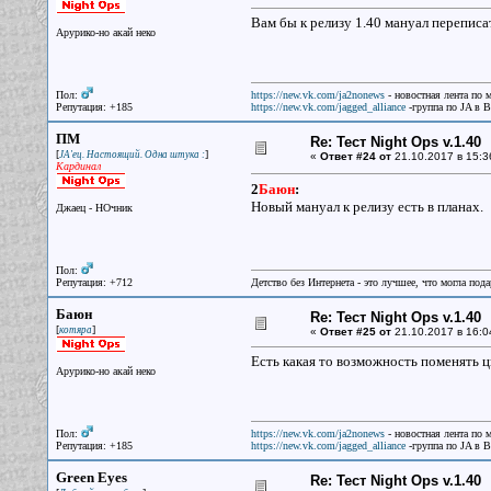
Вам бы к релизу 1.40 мануал переписа
Арурико-но акай неко
Пол:
https://new.vk.com/ja2nonews
- новостная лента по 
Репутация: +185
https://new.vk.com/jagged_alliance
-группа по JA в 
ПМ
Re: Тест Night Ops v.1.40
[
]
JA'ец. Настоящий. Одна штука :
«
Ответ #24 от
21.10.2017 в 15:3
Кардинал
2
Баюн
:
Новый мануал к релизу есть в планах.
Джаец - НОчник
Пол:
Репутация: +712
Детство без Интернета - это лучшее, что могла под
Баюн
Re: Тест Night Ops v.1.40
[
]
котяра
«
Ответ #25 от
21.10.2017 в 16:0
Есть какая то возможность поменять 
Арурико-но акай неко
Пол:
https://new.vk.com/ja2nonews
- новостная лента по 
Репутация: +185
https://new.vk.com/jagged_alliance
-группа по JA в 
Green Eyes
Re: Тест Night Ops v.1.40