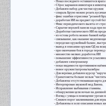
- Показ последнего оставшегося врага
- Сброс карманов инвентаря в инвентар
- Добавлен набор для чистки оружия
- спираль Бруно можно резать кусачка
- фикс ошибки отрисовки "резаной Бру
- доработан ИИ на предмет пустой бег
- Фикс периодического вылета от стре
- Скрытие верхней панели хода при по
- Доработки тактического ИИ на предм
- из остова робота можно банкой набр
- связывание, как оказание медпомощи
- переделан оружейный баланс, выстре
- вывод в описании оружия ОД на вск
- при окончании боя в городе перевод 
- множество мелких доработок ИИ
- повышение эффективности усыпляющ
- добавлен электрошокер
- показ видимости противником наёмн
- новое оружие/патроны/калибры
- Для веревки добавлен курсор "наруч
- Гранатометы больше нельзя "чистить
- Добавлена отсутствовавшая карта дл
- Интергирован звуковой мод Баюна.
- Исправление выбивания стамины.
- обнаружения цели ночью на дневной
- Взгляд с улицы в помещение урезан на
- Снижен порог заклинивания для иг
- Добавлены в хелп описания новых кн