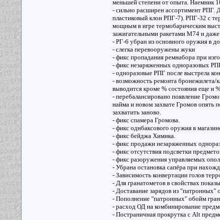
меньшей степени от опыта. Наемник 10
- сильно расширен ассортимент РПГ. 
пластиковый клон РПГ-7). РПГ-32 с т
мощным в игре термобарическим выстр
зажигательными ракетами М74 и даже 
- РГ-6 убран из основного оружия в д
- слегка перевооружены жуки
- фикс пропадания ремнабора при изг
- фикс незаряженных одноразовых РП
- одноразовые РПГ после выстрела к
- возможность ремонта бронежилета/к
выводится кроме % состояния еще и %
- перебалансировано появление Громов
найма и новом захвате Громов опять п
захватить заново.
- фикс спамера Громова.
- фикс однбаксового оружия в магазин
- фикс бейджа Химика.
- фикс продажи незаряженных однора
- фикс отсутствия подсветки предмет
- фикс разоружения управляемых опо
- Убрана остановка сапёра при нахож
- Зависимость конвертации голов тер
- Для гранатометов в свойствах пока
- Доставание зарядов из "патронных" 
- Пополнение "патронных" обойм гра
- расход ОД на комбинирование предм
- Постраничная прокрутка с Alt предм