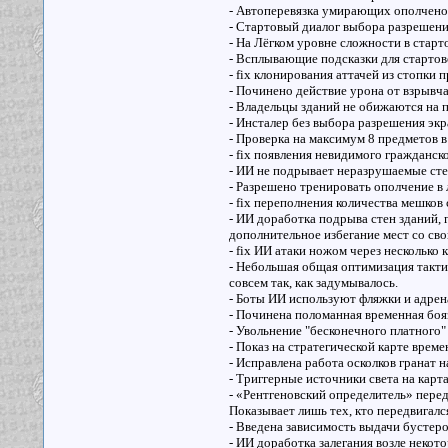
- Автоперевязка умирающих ополченов
- Стартовый диалог выбора разрешения
- На Лёгком уровне сложности в старт
- Всплывающие подсказки для стартов
- fix клонирования аттачей из стопки 
- Починено действие урона от взрывчат
- Владельцы зданий не обижаются на
- Инсталер без выбора разрешения экр
- Проверка на максимум 8 предметов в
- fix появления невидимого гражданско
- ИИ не подрывает неразрушаемые сте
- Разрешено тренировать ополчение в
- fix переполнения количества мешков 
- ИИ доработка подрыва стен зданий, г
дополнительное избегание мест со св
- fix ИИ атаки ножом через несколько к
- Небольшая общая оптимизация тактич
совсем так, как задумывалось.
- Боты ИИ используют фляжки и адрен
- Починена поломанная временная боя
- Увольнение "бесконечного платного"
- Показ на стратегической карте врем
- Исправлена работа осколков гранат н
- Триггерные источники света на карт
- «Рентгеновский определитель» переде
Показывает лишь тех, кто передвигалс
- Введена зависимость выдачи бустеро
- ИИ доработка залегания возле некот