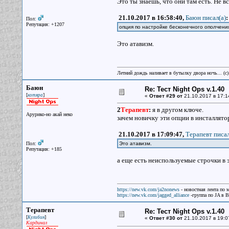
Это ты знаешь, что они там есть. Не вс
21.10.2017 в 16:58:40,
Баюн писал(a)
:
Пол:
Репутация: +1207
опция по настройке бесконечного ополчения 
Это атавизм.
Летний дождь наливает в бутылку двора ночь... (с
Баюн
Re: Тест Night Ops v.1.40
[
]
котяра
«
Ответ #29 от
21.10.2017 в 17:1
2
Терапевт
:
я в другом ключе.
Арурико-но акай неко
зачем новичку эти опции в инсталлятор
21.10.2017 в 17:09:47,
Терапевт писал
Пол:
Это атавизм.
Репутация: +185
а еще есть неиспользуемые строчки в 
https://new.vk.com/ja2nonews
- новостная лента по 
https://new.vk.com/jagged_alliance
-группа по JA в 
Терапевт
Re: Тест Night Ops v.1.40
[
]
Кулибин
«
Ответ #30 от
21.10.2017 в 19:0
Кардинал