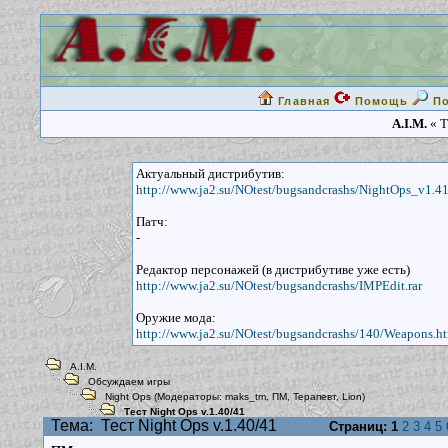
Главная
Помощь
П
A.I.M.
« Т
Актуальный дистрибутив:
http://www.ja2.su/NOtest/bugsandcrashs/NightOps_v1.41
Патч:
-
Редактор персонажей (в дистрибутиве уже есть)
http://www.ja2.su/NOtest/bugsandcrashs/IMPEdit.rar
Оружие мода:
http://www.ja2.su/NOtest/bugsandcrashs/140/Weapons.h
A.I.M.
Обсуждаем игры
Night Ops
(Модераторы:
maks_tm
,
ПМ
,
Терапевт
,
Lion
)
Тест Night Ops v.1.40/41
Тема:
Тест Night Ops v.1.40/41
Страниц:
1
2
3
4
5