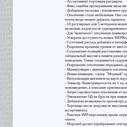
- Ассортимент торговцев расширен.
- Фикс ошибки проигрывания звука м
- Добавлена пасхалка - плазменное ор
- Ополчение стало мобильным. Оно сп
почти везде можно держать гарнизон.
- 10 регулярных или 5 ветеранов можн
несколько ходов после одновременного
- Для "конечного" ополчения появилас
- Ускорена доступность новых МЕРКо
- Суточный расход добавлен в интерфе
- Разрешена прокачка уровня от квест
- Сохранение позиций расстановки опо
специальный массив в памяти разом дл
поведении. Тажке сохраняется содержи
- Разрешение ополчению передавать 
- Манипуляции с имеющимся ополчением
- Новая анимация - сапер. "Модный" о
- Визуализация миганием на карте иду
- Эликсир. Выветривается он по 1 ед. 
нововведение, а описание оригинально
- Запрет промоутинга ополчения от во
- Уменьшение ОД на бросок при навыке
- Добавлена возможность просмотра да
- Торговцы после покупки не выставл
ассортимента.
- Платные IMP-персонажи, кроме перв
опыта.
- Морской десант (прибрежные сектор