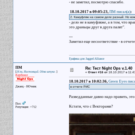
- не заметил, посмотрю спасибо.
18.10.2017 в 09:05:23,
ПМ писал(a)
:
2. Камуфляж на самом деле разный. Но ком
- дело не в камуфляже, а в том, что в
это драньцы друг в друга палят".
---
Заметил еще несоответствие - в отчете
Графика для Jagged Alliance
ПМ
Re: Тест Night Ops v.1.40
[
]
JA'ец. Настоящий. Одна штука :
«
Ответ #16 от
18.10.2017 в 11:4
Кардинал
18.10.2017 в 10:02:36,
Green Eyes писа
Джаец - НОчник
в отчете РИС
Разведданные давно надо править, это
Пол:
Кстати, что с Векторами?
Репутация: +712