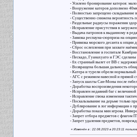
- Усилено бронирование катеров: мало
- Вооружение катеров дополнено 40м
- Полностью запрещено складывание в 
- Существенно снижена вероятность 
- Раздельные радиусы поражения здоро
- Исправление присутствия в загруже
- Выдача патронов к выданному в ред
- Завязка респауна-сюрприза на опцию
- Привязка морского десанта к опции де
- Сброс ослепления при захвате наёмни
- Восстановление в госпитале Камбри
- Пескадо, Гуанахуато и ГЭС сделаны
- fix странный вылет от ВВ с задержк
- Возвращена большая дальность обна
- Катера и турели обрели нормальный 
- АГС с режимом навесной и прямой с
- Запуск шахты Сан-Моны после гибели
- Доработка воспроизведения некоторо
- Исправлен недавний баг с величино
- Исправление глюка изменения тактич
- Поскальзывание на дерьме только пр
- Дублирование в лог информации о п
- Доработка показа мин игрока. Инвер
- Запрет отбора предметов с флаг
- Запрет удаления предметов, поврежд
«
Изменён в : 22.08.2023 в 20:23:11 польз