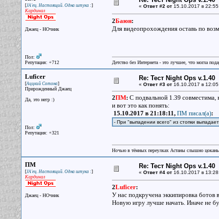
[
]
JA'ец. Настоящий. Одна штука :
«
Ответ #2 от
15.10.2017 в 22:55
Кардинал
2
Баюн
:
Для видеопрохождения оставь по возм
Джаец - НОчник
Пол:
Репутация: +712
Детство без Интернета - это лучшее, что могла под
Luficer
Re: Тест Night Ops v.1.40
[
]
Аццкий Сотона
«
Ответ #3 от
16.10.2017 в 12:05
Прирожденный Джаец
2
ПМ
:
С подвальной 1.39 совместима,
Да, это негр :)
и вот это как понять:
15.10.2017 в 21:18:11,
ПМ писал(a)
:
- При "выпадении всего" из стопки выпадае
Пол:
Репутация: +321
Ночью в тёмных переулках Астаны слышно цокань
ПМ
Re: Тест Night Ops v.1.40
[
]
JA'ец. Настоящий. Одна штука :
«
Ответ #4 от
16.10.2017 в 13:28
Кардинал
2
Luficer
:
У нас подкручена эккипировка ботов в 
Джаец - НОчник
Новую игру лучше начать. Иначе не бу