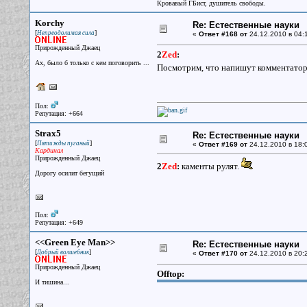
Кровавый ГБист, душитель свободы.
Korchy
Re: Естественные науки
[
]
Непреодолимая сила
«
Ответ #168 от
24.12.2010 в 04:1
Прирожденный Джаец
2
Zed
:
Ах, было б только с кем поговорить ...
Посмотрим, что напишут комментатор
Пол:
Репутация: +664
Strax5
Re: Естественные науки
[
]
Пятижды пуганый
«
Ответ #169 от
24.12.2010 в 18:
Кардинал
Прирожденный Джаец
2
Zed
:
каменты рулят.
Дорогу осилит бегущий
Пол:
Репутация: +649
<<Green Eye Man>>
Re: Естественные науки
[
]
Добрый волшебник
«
Ответ #170 от
24.12.2010 в 20:
Прирожденный Джаец
Offtop:
И тишина...