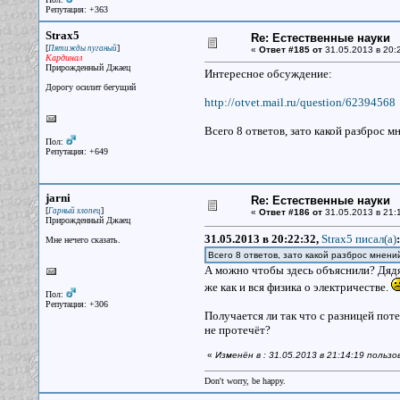
Репутация: +363
Strax5
Re: Естественные науки
[
]
Пятижды пуганый
«
Ответ #185 от
31.05.2013 в 20:
Кардинал
Прирожденный Джаец
Интересное обсуждение:
Дорогу осилит бегущий
http://otvet.mail.ru/question/62394568
Всего 8 ответов, зато какой разброс м
Пол:
Репутация: +649
jarni
Re: Естественные науки
[
]
Гарный хлопец
«
Ответ #186 от
31.05.2013 в 21:
Прирожденный Джаец
31.05.2013 в 20:22:32,
Strax5 писал(a)
:
Мне нечего сказать.
Всего 8 ответов, зато какой разброс мнени
А можно чтобы здесь объяснили? Дядя
же как и вся физика о электричестве.
Пол:
Репутация: +306
Получается ли так что с разницей пот
не протечёт?
«
Изменён в : 31.05.2013 в 21:14:19 пользов
Don't worry, be happy.