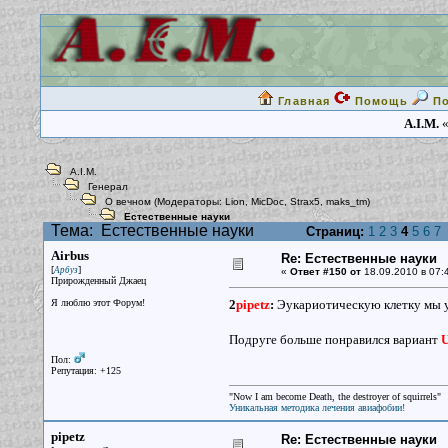
Главная
Помощь
П
A.I.M.
«
A.I.M.
Генерал
О вечном
(Модераторы:
Lion
,
MicDoc
,
Strax5
,
maks_tm
)
Естественные науки
Тема:
Естественные науки
Страниц:
1
2
3
4
5
6
7
Airbus
Re: Естественные науки
[
]
Арбуз
«
Ответ #150 от
18.09.2010 в 07:
Прирожденный Джаец
Я люблю этот Форум!
2
pipetz
:
Эукариотическую клетку мы 
Подруге больше понравился вариант
U
Пол:
Репутация: +125
"Now I am become Death, the destroyer of squirrels"
Уникальная методика лечения авиафобии!
pipetz
Re: Естественные науки