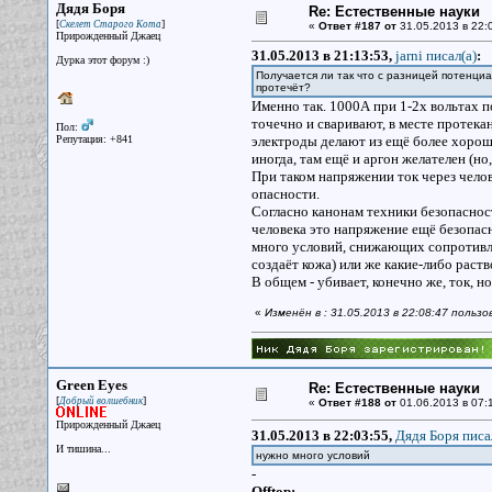
Дядя Боря
Re: Естественные науки
[
]
Скелет Старого Кота
«
Ответ #187 от
31.05.2013 в 22:
Прирожденный Джаец
31.05.2013 в 21:13:53,
jarni писал(a)
:
Дурка этот форум :)
Получается ли так что с разницей потенциа
протечёт?
Именно так. 1000А при 1-2х вольтах 
точечно и сваривают, в месте протека
Пол:
Репутация: +841
электроды делают из ещё более хорошо
иногда, там ещё и аргон желателен (но
При таком напряжении ток через челов
опасности.
Согласно канонам техники безопаснос
человека это напряжение ещё безопасн
много условий, снижающих сопротивле
создаёт кожа) или же какие-либо рас
В общем - убивает, конечно же, ток, н
«
Изменён в : 31.05.2013 в 22:08:47 польз
Green Eyes
Re: Естественные науки
[
]
Добрый волшебник
«
Ответ #188 от
01.06.2013 в 07:
Прирожденный Джаец
31.05.2013 в 22:03:55,
Дядя Боря писа
И тишина...
нужно много условий
-
Offtop: