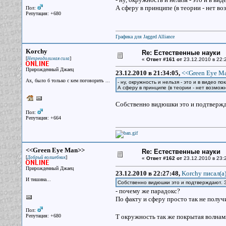
А сферу в принципе (в теории - нет во
Пол:
Репутация: +680
Графика для Jagged Alliance
Korchy
Re: Естественные науки
[
]
Непреодолимая сила
«
Ответ #161 от
23.12.2010 в 22:
Прирожденный Джаец
23.12.2010 в 21:34:05,
<<Green Eye Ma
Ах, было б только с кем поговорить ...
- ну, окружность и нельзя - это и в видео по
А сферу в принципе (в теории - нет возмож
Собственно видюшки это и подтвержд
Пол:
Репутация: +664
<<Green Eye Man>>
Re: Естественные науки
[
]
Добрый волшебник
«
Ответ #162 от
23.12.2010 в 23:
Прирожденный Джаец
23.12.2010 в 22:27:48,
Korchy писал(a
И тишина...
Собственно видюшки это и подтверждают. 
- почему же парадокс?
По факту и сферу просто так не получ
Пол:
Репутация: +680
Т окружность так же покрытая волна