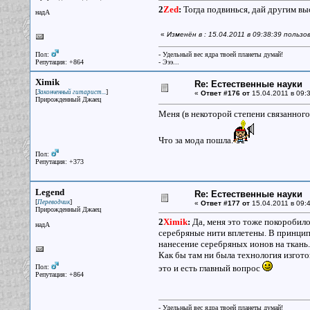
2
Zed
:
Тогда подвинься, дай другим выс
надА
«
Изменён в : 15.04.2011 в 09:38:39 польз
Пол:
- Удельный вес ядра твоей планеты думай!
Репутация: +864
- Эээ...
Ximik
Re: Естественные науки
[
]
Законченный гитарист...
«
Ответ #176 от
15.04.2011 в 09:3
Прирожденный Джаец
Меня (в некоторой степени связанного
Что за мода пошла.
Пол:
Репутация: +373
Legend
Re: Естественные науки
[
]
Переводчик
«
Ответ #177 от
15.04.2011 в 09:4
Прирожденный Джаец
2
Ximik
:
Да, меня это тоже покоробило
надА
серебряные нити вплетены. В принципе
нанесение серебряных ионов на ткань.
Как бы там ни была технология изгото
Пол:
это и есть главный вопрос
Репутация: +864
- Удельный вес ядра твоей планеты думай!