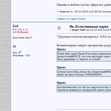
Однако в любом случае сфера все равн
«
Изменён в : 24.12.2010 в 02:46:30 польз
Графика для Jagged Alliance
Zed
Re: Естественные науки
[
]
SIG edition ;)
«
Ответ #167 от
24.12.2010 в 03:
A.I.M.Director
*Дурным голосом прокричал "ААА топ
Была такая игра Z
Комментарии к видео прекрасны, рад
Quote:
Пол:
Боже мой, какой бред! В их мире укуренных
Репутация: +533
допустить&#65279; что она проходит сама ч
всех дураками, а "король то голый!"
Quote:
учёные мозгоёбы,лучше бы лекарства&#652
мире которых больше 1000000000!!!
Quote:
вся математика это чистое шарлотанство, и
сможешь вывернуть воздушный шарик наизна