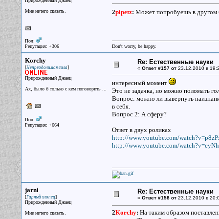
Прирожденный Джаец
Мне нечего сказать.
2
pipetz
:
Может попробуешь в другом б
Пол:
Репутация: +306
Don't worry, be happy.
Korchy
Re: Естественные науки
[
]
Непреодолимая сила
«
Ответ #157 от
23.12.2010 в 19:
Прирожденный Джаец
интересный момент
Ах, было б только с кем поговорить ...
Это не задачка, но можно поломать го
Вопрос: можно ли вывернуть наизнанк
в себя.
Вопрос 2: А сферу?
Пол:
Репутация: +664
Ответ в двух роликах
http://www.youtube.com/watch?v=p8z
http://www.youtube.com/watch?v=eyN
jarni
Re: Естественные науки
[
]
Гарный хлопец
«
Ответ #158 от
23.12.2010 в 20:
Прирожденный Джаец
2
Korchy
:
На таким образом поставленн
Мне нечего сказать.