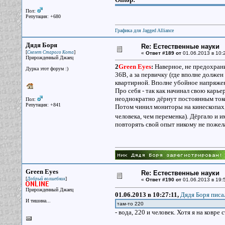
Пол:
Репутация: +680
Графика для Jagged Alliance
Дядя Боря
Re: Естественные науки
[
]
Скелет Старого Кота
«
Ответ #189 от
01.06.2013 в 10:2
Прирожденный Джаец
2
Green Eyes
:
Наверное, не предохранит
Дурка этот форум :)
36В, а за первичку (где вполне должен
квартирной. Вполне убойное напряже
Про себя - так как начинал свою карь
неоднократно дёрнут постоянным токо
Пол:
Репутация: +841
Потом чинил мониторы на кинескопах, 
человека, чем переменка). Дёргало и 
повторять свой опыт никому не пожела
Green Eyes
Re: Естественные науки
[
]
Добрый волшебник
«
Ответ #190 от
01.06.2013 в 19:
Прирожденный Джаец
01.06.2013 в 10:27:11,
Дядя Боря писал
И тишина...
там-то 220
- вода, 220 и человек. Хотя я на ковре