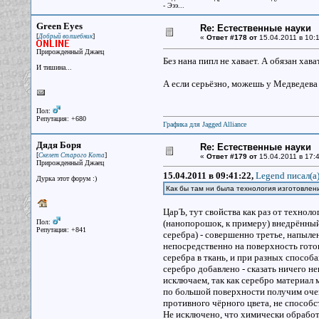
- Эээ...
Green Eyes
Re: Естественные науки
[
]
Добрый волшебник
«
Ответ #178 от
15.04.2011 в 10:1
Прирожденный Джаец
Без нана пипл не хавает. А обязан хава
И тишина...
А если серьёзно, можешь у Медведева 
Пол:
Репутация: +680
Графика для Jagged Alliance
Дядя Боря
Re: Естественные науки
[
]
Скелет Старого Кота
«
Ответ #179 от
15.04.2011 в 17:4
Прирожденный Джаец
15.04.2011 в 09:41:22,
Legend писал(a
Дурка этот форум :)
Как бы там ни была технология изготовлени
ЦарЪ, тут свойства как раз от техноло
Пол:
(нанопорошок, к примеру) внедрённый
Репутация: +841
серебра) - совершенно третье, напыле
непосредственно на поверхность готов
серебра в ткань, и при разных способа
серебро добавлено - сказать ничего не
исключаем, так как серебро материал 
по большой поверхности получим очень
противного чёрного цвета, не способ
Не исключено, что химически обработа