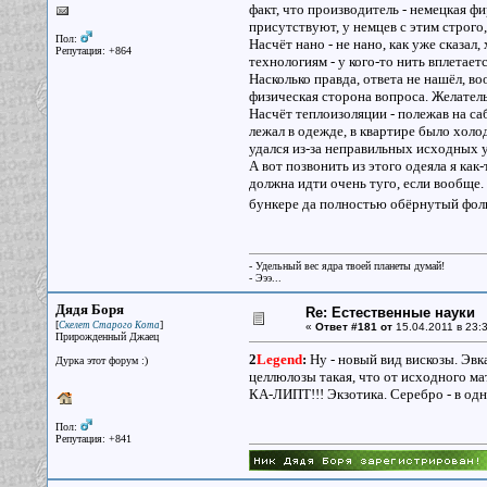
факт, что производитель - немецкая ф
присутствуют, у немцев с этим строго
Пол:
Насчёт нано - не нано, как уже сказал
Репутация: +864
технологиям - у кого-то нить вплетае
Насколько правда, ответа не нашёл, 
физическая сторона вопроса. Желател
Насчёт теплоизоляции - полежав на саб
лежал в одежде, в квартире было хол
удался из-за неправильных исходных у
А вот позвонить из этого одеяла я как
должна идти очень туго, если вообще.
бункере да полностью обёрнутый фол
- Удельный вес ядра твоей планеты думай!
- Эээ...
Дядя Боря
Re: Естественные науки
[
]
Скелет Старого Кота
«
Ответ #181 от
15.04.2011 в 23:3
Прирожденный Джаец
2
Legend
:
Ну - новый вид вискозы. Эвка
Дурка этот форум :)
целлюлозы такая, что от исходного мат
КА-ЛИПТ!!! Экзотика. Серебро - в одно
Пол:
Репутация: +841