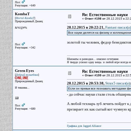
Пол:
Репутация: +649
KombaT
Re: Естественные науки
[
]
Mortal-КамбаТ
«
Ответ #198 от
28.12.2015 в 22:
Прирожденный Джаец
28.12.2015 в 20:22:21,
Fantast писал(a)
&%!@#%
Все науки делятся на физику и коллекцион
золотой ты человек, федор бенедиктов
Пол:
Репутация: +342
Шахматы и разводки... опасное сочетание.
Я твердо усвоил одну вещь: в любой игре всегда ес
Green Eyes
Re: Естественные науки
[
]
Добрый волшебник
«
Ответ #199 от
28.12.2015 в 22:
Прирожденный Джаец
28.12.2015 в 20:53:38,
Strax5 писал(a)
:
И тишина...
Если он привык все познавать методами фи
- да сейчас науки стали столь обширны
А любой технарь зуб лечить пойдет к да
Пол:
Репутация: +680
презирает их как сытый кот чумную к
Графика для Jagged Alliance