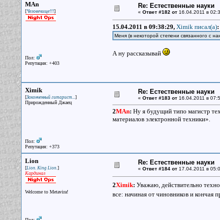
MAn
Re: Естественные науки
[
]
Человечище!!!
«
Ответ #182 от
16.04.2011 в 02:3
15.04.2011 в 09:38:29,
Ximik писал(a)
:
Меня (в некоторой степени связанного с н
А ну рассказывай
Пол:
Репутация: +403
Ximik
Re: Естественные науки
[
]
Законченный гитарист...
«
Ответ #183 от
16.04.2011 в 07:5
Прирожденный Джаец
2
MAn
:
Ну я будущий типо магистр тех
материалов электронной техники».
Пол:
Репутация: +373
Lion
Re: Естественные науки
[
]
Lion. King Lion.
«
Ответ #184 от
17.04.2011 в 05:0
Кардинал
2
Ximik
:
Уважаю, действительно техн
Welcome to Metavira!
все: начиная от чиновников и кончая 
Пол: