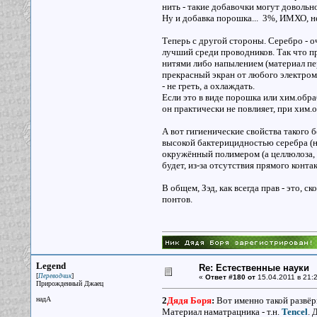
нить - такие добавочки могут довольн
Ну и добавка порошка... 3%, ИМХО, не
Теперь с другой стороны. Серебро - о
лучший среди проводников. Так что
нитями либо напылением (материал пер
прекрасный экран от любого электром
- не греть, а охлаждать.
Если это в виде порошка или хим.обрабо
он практически не повлияет, при хим.о
А вот гигиенические свойства такого 
высокой бактерицидностью серебра (ну
окружённый полимером (а целлюлоза, т
будет, из-за отсутствия прямого контак
В общем, Зэд, как всегда прав - это,
понтов.
Legend
Re: Естественные науки
[
]
Переводчик
«
Ответ #180 от
15.04.2011 в 21:2
Прирожденный Джаец
надА
2
Дядя Боря
:
Вот именно такой развёр
Материал наматрацника - т.н.
Tencel
. 