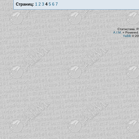
Страниц:
1
2
3
4
5
6
7
Статистика. Р
A.I.M.
»
Powered 
YaBB
© 200