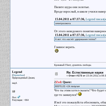
Пилите шура они золотые.
Вроде взрослый, в школе учился наве
15.04.2011 в 07:37:36,
Legend писал(a
электросмога
От этого неведомого понятия наверное
15.04.2011 в 07:37:36,
Legend писал(a
А вот что насчёт удержания тепла?
Главное верить.
Кровавый ГБист, душитель свободы.
Legend
Re: Естественные науки
[
]
Переводчик
«
Ответ #173 от
15.04.2011 в 08:3
Прирожденный Джаец
2
Zed
:
Quote:
надА
800*0,03 =24 попугая
Что ты этим хотел сказать? Что будет
где-то заикнулся?
Пол:
Репутация: +864
И всё это пожалуйста обосновать, общ