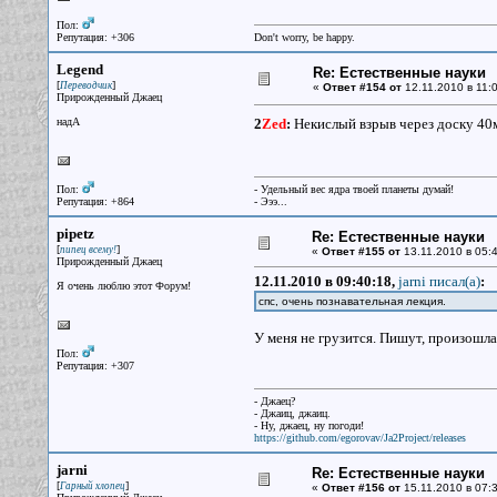
Пол:
Репутация: +306
Don't worry, be happy.
Legend
Re: Естественные науки
[
]
Переводчик
«
Ответ #154 от
12.11.2010 в 11:0
Прирожденный Джаец
надА
2
Zed
:
Некислый взрыв через доску 4
Пол:
- Удельный вес ядра твоей планеты думай!
Репутация: +864
- Эээ...
pipetz
Re: Естественные науки
[
]
пипец всему!
«
Ответ #155 от
13.11.2010 в 05:4
Прирожденный Джаец
12.11.2010 в 09:40:18,
jarni писал(a)
:
Я очень люблю этот Форум!
спс, очень познавательная лекция.
У меня не грузится. Пишут, произошла
Пол:
Репутация: +307
- Джаец?
- Джаиц, джаиц.
- Ну, джаец, ну погоди!
https://github.com/egorovav/Ja2Project/releases
jarni
Re: Естественные науки
[
]
Гарный хлопец
«
Ответ #156 от
15.11.2010 в 07:3