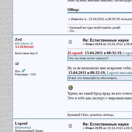
Мне нужно мнение именно ЗНАЮЩИХ 
Offtop:
«
Изменён в : 15.04.2011 в 08:33:35 польз
- Удельный вес ядра твоей планеты думай!
- Эээ...
Zed
Re: Естественные науки
[
]
SIG edition ;)
«
Ответ #174 от
15.04.2011 в 08:4
A.I.M.Director
2
Legend
:
15.04.2011 в 08:32:19,
Legen
Была такая игра Z
Что ты этим хотел сказать?
Ну если непонятно мне искренне тебя 
Пол:
15.04.2011 в 08:32:19,
Legend писал(a
Репутация: +533
И всё это пожалуйста обосновать
Удачи, на такой бред вряд ли кто отвеч
Это я тебе как эксперт с мировым им
Кровавый ГБист, душитель свободы.
Legend
Re: Естественные науки
[
]
Переводчик
«
Ответ #175 от
15.04.2011 в 09:2
Прирожденный Джаец