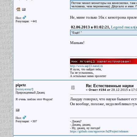
Потом чинил мониторы на кинескопах, там е
человека, чем переменка). Дёргало и ими. 
Не, мине только 16к с кенотрона прил
Пол:
Репутация: +441
02.06.2013 в 01:02:21,
Legend писал(a
"Ещё! "
Маньяк!
http://www.aap13.narod.ru
И пули, что найдет тебя,
Ты не услышишь,
А остальные мимо пролетят
pipetz
Re: Естественные науки
[
]
пипец всему!
«
Ответ #194 от
28.12.2015 в 17:
Прирожденный Джаец
Ландау говорил, что науки бывают ест
Я очень люблю этот Форум!
Он вообще, похоже, недолюбливал гум
Пол:
Репутация: +307
- Джаец?
- Джаиц, джаиц.
- Ну, джаец, ну погоди!
https://github.com/egorovav/Ja2Project/releases