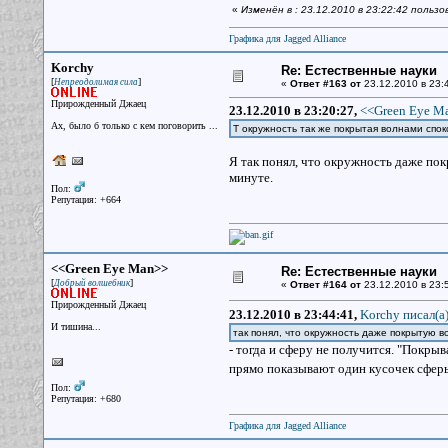
«
Изменён в : 23.12.2010 в 23:22:42 польз
Графика для Jagged Alliance
Korchy
Re: Естественные науки
[
]
Непреодолимая сила
«
Ответ #163 от
23.12.2010 в 23:
Прирожденный Джаец
23.12.2010 в 23:20:27,
<<Green Eye Ma
Ах, было б только с кем поговорить ...
Т окружность так же покрытая волнами сп
Я так понял, что окружность даже пок
минуте.
Пол:
Репутация: +664
<<Green Eye Man>>
Re: Естественные науки
[
]
Добрый волшебник
«
Ответ #164 от
23.12.2010 в 23:
Прирожденный Джаец
23.12.2010 в 23:44:41,
Korchy писал(a
И тишина...
так понял, что окружность даже покрытую в
- тогда и сферу не получится. "Покры
прямо показывают один кусочек сферы
Пол:
Репутация: +680
Графика для Jagged Alliance