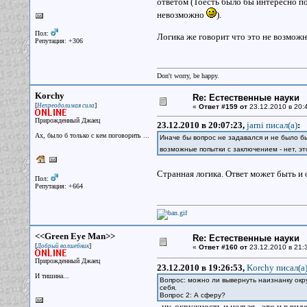
ответом (Тоесть было бы интересно по
невозможно
).
Пол:
Логика же говорит что это не возможн
Репутация: +306
Don't worry, be happy.
Korchy
Re: Естественные науки
[
]
Непреодолимая сила
«
Ответ #159 от
23.12.2010 в 20:
Прирожденный Джаец
23.12.2010 в 20:07:23,
jarni писал(a)
:
Ах, было б только с кем поговорить ...
Иначе бы вопрос не задавался и не было б
возможные попытки с заключением - нет, э
Странная логика. Ответ может быть и 
Пол:
Репутация: +664
<<Green Eye Man>>
Re: Естественные науки
[
]
Добрый волшебник
«
Ответ #160 от
23.12.2010 в 21:
Прирожденный Джаец
23.12.2010 в 19:26:53,
Korchy писал(a
И тишина...
Вопрос: можно ли вывернуть наизнанку окр
себя.
Вопрос 2: А сферу?
- ну, окружность и нельзя - это и в вид