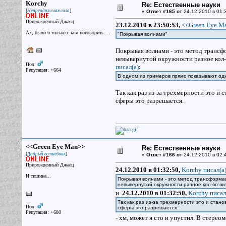
Korchy
Re: Естественные науки
[
]
Непреодолимая сила
«
Ответ #165 от
24.12.2010 в 01:
Прирожденный Джаец
23.12.2010 в 23:50:53,
<<Green Eye Ma
Ах, было б только с кем поговорить ...
"Покрывая волнами"
Покрывая волнами - это метод трансфо
невывернутой окружности разное кол-в
Пол:
писал(a)
:
Репутация: +664
В одном из примеров прямо показывают оди
Так как раз из-за трехмерности это и 
сферы это разрешается.
<<Green Eye Man>>
Re: Естественные науки
[
]
Добрый волшебник
«
Ответ #166 от
24.12.2010 в 02:
Прирожденный Джаец
24.12.2010 в 01:32:50,
Korchy писал(a
И тишина...
Покрывая волнами - это метод трансформаци
невывернутой окружности разное кол-во вит
и
24.12.2010 в 01:32:50,
Korchy писал
Так как раз из-за трехмерности это и стано
Пол:
сферы это разрешается.
Репутация: +680
- хм, может я сто и упустил. В стере