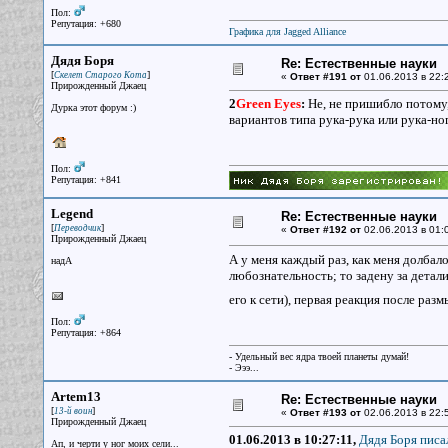
Пол:
Репутация: +680
Графика для Jagged Alliance
Дядя Боря
Re: Естественные науки
[
]
Скелет Старого Кота
«
Ответ #191 от
01.06.2013 в 22:
Прирожденный Джаец
2
Green Eyes
:
Не, не пришибло потому,
Дурка этот форум :)
вариантов типа рука-рука или рука-ног
Пол:
Репутация: +841
Legend
Re: Естественные науки
[
]
Переводчик
«
Ответ #192 от
02.06.2013 в 01:
Прирожденный Джаец
А у меня каждый раз, как меня долбало
надА
любознательность; то задену за детал
его к сети), первая реакция после разм
Пол:
Репутация: +864
- Удельный вес ядра твоей планеты думай!
- Эээ...
Artem13
Re: Естественные науки
[
]
13-й воин
«
Ответ #193 от
02.06.2013 в 22:
Прирожденный Джаец
01.06.2013 в 10:27:11,
Дядя Боря писал
Ап, и черти у ног моих сели...