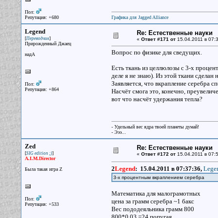
Пол:
Репутация: +680
Графика для Jagged Alliance
Legend
Re: Естественные науки
[
]
Переводчик
«
Ответ #171 от
15.04.2011 в 07:3
Прирожденный Джаец
Вопрос по физике для сведущих.
надА
Есть ткань из целлюлозы с 3-х процен
деле я не знаю). Из этой ткани сделан
Заявляется, что вкрапление серебра 
Пол:
Репутация: +864
Насчёт смога это, конечно, преувеличен
вот что насчёт удержания тепла?
- Удельный вес ядра твоей планеты думай!
- Эээ...
Zed
Re: Естественные науки
[
]
SIG edition ;)
«
Ответ #172 от
15.04.2011 в 07:5
A.I.M.Director
2
Legend
:
15.04.2011 в 07:37:36,
Legen
Была такая игра Z
3-х процентным вкраплением серебра
Математика для малограмотных
Пол:
цена за грамм серебра ~1 бакс
Репутация: +533
Вес пододеяльника грамм 800
800*0,03 =24 попугая