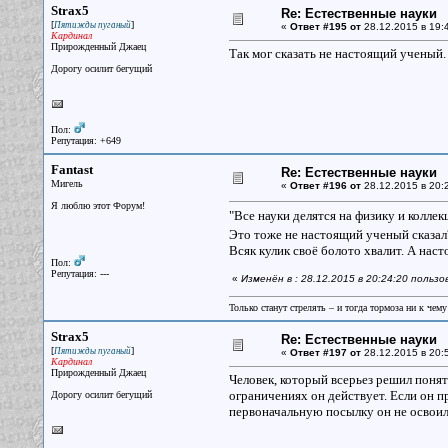
Strax5
Re: Естественные науки
[
]
Пятижды пуганый
«
Ответ #195 от
28.12.2015 в 19:
Кардинал
Прирожденный Джаец
Так мог сказать не настоящий ученый.
Дорогу осилит бегущий
Пол:
Репутация: +649
Fantast
Re: Естественные науки
Мигель
«
Ответ #196 от
28.12.2015 в 20:
Я люблю этот Форум!
"Все науки делятся на физику и колле
Это тоже не настоящий ученый сказа
Всяк кулик своё болото хвалит. А наст
Пол:
Репутация: ---
«
Изменён в : 28.12.2015 в 20:24:20 пользо
Только станут стрелять – и тогда тормоза ни к чему
Strax5
Re: Естественные науки
[
]
Пятижды пуганый
«
Ответ #197 от
28.12.2015 в 20:
Кардинал
Прирожденный Джаец
Человек, который всерьез решил понять
ограничениях он действует. Если он п
Дорогу осилит бегущий
первоначальную посылку он не освоил