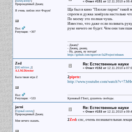
[
]
пипец всему!
«
Ответ #151 от
12.11.2010 в 06:4
Прирожденный Джаец
Ща был в кино "Плохие парни" такой 
Я очень люблю этот Форум!
спреем и дужка замёрзла настолько чт
По моему это полная чушь.
Известно, что даже если поливать ру
руке ничего не будет. Чем они там пш
Пол:
Репутация: +307
- Джаец?
- Джаиц, джаиц.
- Ну, джаец, ну погоди!
https://github.com/egorovav/Ja2Project/releases
Zed
Re: Естественные науки
[
]
SIG edition ;)
«
Ответ #152 от
12.11.2010 в 07:0
A.I.M.Director
2
pipetz
:
Была такая игра Z
http://www.youtube.com/watch?v=7Jr
Пол:
Репутация: +533
Кровавый ГБист, душитель свободы.
jarni
Re: Естественные науки
[
]
Гарный хлопец
«
Ответ #153 от
12.11.2010 в 09:4
Прирожденный Джаец
2
Zed
:
спс, очень познавательная лекци
Мне нечего сказать.