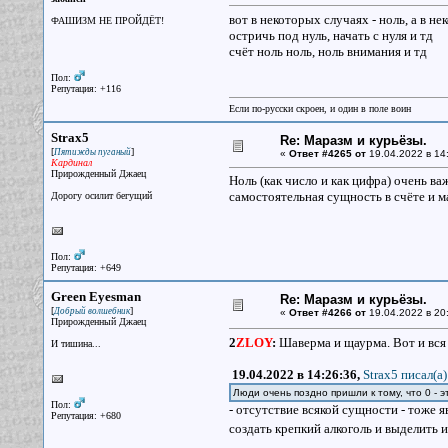
вот в некоторых случаях - ноль, а в не
ФАШИЗМ НЕ ПРОЙДЁТ!
остричь под нуль, начать с нуля и тд
счёт ноль ноль, ноль внимания и тд
Пол:
Репутация: +116
Если по-русски скроен, и один в поле воин
Strax5
Re: Маразм и курьёзы.
[
]
Пятижды пуганый
«
Ответ #4265 от
19.04.2022 в 14
Кардинал
Прирожденный Джаец
Ноль (как число и как цифра) очень ва
самостоятельная сущность в счёте и м
Дорогу осилит бегущий
Пол:
Репутация: +649
Green Eyesman
Re: Маразм и курьёзы.
[
]
Добрый волшебник
«
Ответ #4266 от
19.04.2022 в 20
Прирожденный Джаец
2
ZLOY
:
Шаверма и щаурма. Вот и вся 
И тишина...
19.04.2022 в 14:26:36,
Strax5 писал(a)
Люди очень поздно пришли к тому, что 0 - 
Пол:
- отсутствие всякой сущности - тоже 
Репутация: +680
создать крепкий алкоголь и выделить 