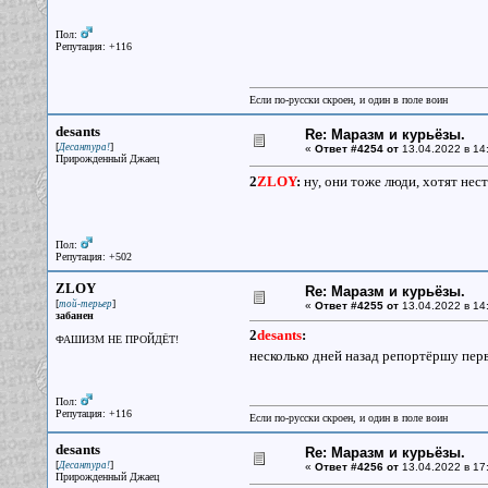
Пол:
Репутация: +116
Если по-русски скроен, и один в поле воин
desants
Re: Маразм и курьёзы.
[
]
Десантура!
«
Ответ #4254 от
13.04.2022 в 14
Прирожденный Джаец
2
ZLOY
:
ну, они тоже люди, хотят нест
Пол:
Репутация: +502
ZLOY
Re: Маразм и курьёзы.
[
]
той-терьер
«
Ответ #4255 от
13.04.2022 в 14
забанен
2
desants
:
ФАШИЗМ НЕ ПРОЙДЁТ!
несколько дней назад репортёршу перв
Пол:
Репутация: +116
Если по-русски скроен, и один в поле воин
desants
Re: Маразм и курьёзы.
[
]
Десантура!
«
Ответ #4256 от
13.04.2022 в 17
Прирожденный Джаец