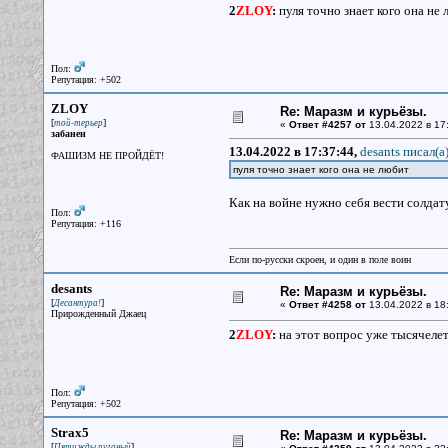
2
ZLOY
:
пуля точно знает кого она не
Пол:
Репутация: +502
ZLOY
Re: Маразм и курьёзы.
[
]
той-терьер
«
Ответ #4257 от
13.04.2022 в 17
забанен
13.04.2022 в 17:37:44,
desants писал(a
ФАШИЗМ НЕ ПРОЙДЁТ!
пуля точно знает кого она не любит
Как на войне нужно себя вести солдат
Пол:
Репутация: +116
Если по-русски скроен, и один в поле воин
desants
Re: Маразм и курьёзы.
[
]
Десантура!
«
Ответ #4258 от
13.04.2022 в 18
Прирожденный Джаец
2
ZLOY
:
на этот вопрос уже тысячелет
Пол:
Репутация: +502
Strax5
Re: Маразм и курьёзы.
[
]
Пятижды пуганый