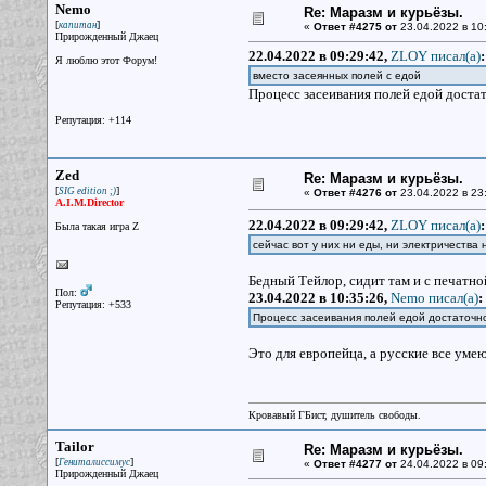
Nemo
Re: Маразм и курьёзы.
[
]
капитан
«
Ответ #4275 от
23.04.2022 в 10
Прирожденный Джаец
22.04.2022 в 09:29:42,
ZLOY писал(a)
:
Я люблю этот Форум!
вместо засеянных полей с едой
Процесс засеивания полей едой достат
Репутация: +114
Zed
Re: Маразм и курьёзы.
[
]
SIG edition ;)
«
Ответ #4276 от
23.04.2022 в 23
A.I.M.Director
22.04.2022 в 09:29:42,
ZLOY писал(a)
:
Была такая игра Z
сейчас вот у них ни еды, ни электричества 
Бедный Тейлор, сидит там и с печатн
Пол:
23.04.2022 в 10:35:26,
Nemo писал(a)
:
Репутация: +533
Процесс засеивания полей едой достаточн
Это для европейца, а русские все уме
Кровавый ГБист, душитель свободы.
Tailor
Re: Маразм и курьёзы.
[
]
Гениталиссимус
«
Ответ #4277 от
24.04.2022 в 09
Прирожденный Джаец