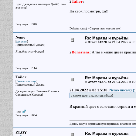
2
Tailor
:
Враг Джавдета в анимации ДжА2, Бон-
а-рьен-ц!
На себя посмотри, ха!!!
Репутация: +346
Deleatur (лат.) - Стереть все, совсем все!
Nemo
Re: Маразм и курьёзы.
[
]
капитан
«
Ответ #4270 от
21.04.2022 в 03
Прирожденный Джаец
Я люблю этот Форум!
2
Bonarienz
:
А ты в какие цвета краси
Репутация: +114
Tailor
Re: Маразм и курьёзы.
[
]
Гениталиссимус
«
Ответ #4271 от
21.04.2022 в 10
Прирожденный Джаец
21.04.2022 в 03:15:36,
Nemo писал(a)
:
Да здравствуют Розовые Слоны -
Священные Коровы!
в какие цвета красишь яйцы?
В красный цвет с золотыми серпом и 
Пол:
Репутация: +664
Даешь самую вертикальную вертикаль власти и са
ZLOY
Re: Маразм и курьёзы.