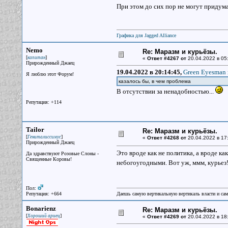
При этом до сих пор не могут придумат
Графика для Jagged Alliance
Nemo
Re: Маразм и курьёзы.
[
]
капитан
«
Ответ #4267 от
20.04.2022 в 05:
Прирожденный Джаец
19.04.2022 в 20:14:45,
Green Eyesman 
Я люблю этот Форум!
казалось бы, в чем проблема
В отсутствии за ненадобностью...
Репутация: +114
Tailor
Re: Маразм и курьёзы.
[
]
Гениталиссимус
«
Ответ #4268 от
20.04.2022 в 17
Прирожденный Джаец
Это вроде как не политика, а вроде ка
Да здравствуют Розовые Слоны -
Священные Коровы!
небогоугодными. Вот уж, ммм, курьез
Пол:
Репутация: +664
Даешь самую вертикальную вертикаль власти и са
Bonarienz
Re: Маразм и курьёзы.
[
]
Хороший ариец
«
Ответ #4269 от
20.04.2022 в 18