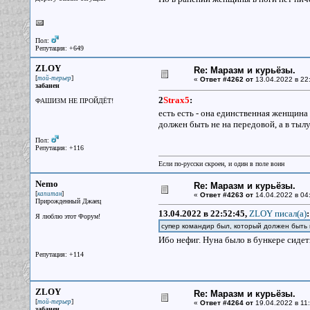
Пол:
Репутация: +649
ZLOY
Re: Маразм и курьёзы.
[
]
той-терьер
«
Ответ #4262 от
13.04.2022 в 22
забанен
2
Strax5
:
ФАШИЗМ НЕ ПРОЙДЁТ!
есть есть - она единственная женщина
должен быть не на передовой, а в тылу
Пол:
Репутация: +116
Если по-русски скроен, и один в поле воин
Nemo
Re: Маразм и курьёзы.
[
]
капитан
«
Ответ #4263 от
14.04.2022 в 04
Прирожденный Джаец
13.04.2022 в 22:52:45,
ZLOY писал(a)
:
Я люблю этот Форум!
супер командир был, который должен быть н
Ибо нефиг. Нуна было в бункере сидет
Репутация: +114
ZLOY
Re: Маразм и курьёзы.
[
]
той-терьер
«
Ответ #4264 от
19.04.2022 в 11:
забанен