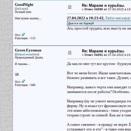
GoodNight
Re: Маразм и курьёзы.
[
]
Злой ночи
«
Ответ #4290 от
27.04.2022 в 13
Полный псих
27.04.2022 в 10:23:42,
Tailor писал(a)
:
Мне нужно выпить...
Дык я и не буржуй
Ага, простой трудяга, всю жысть на зав
Пол:
Репутация: +113
Green Eyesman
Re: Маразм и курьёзы.
[
]
Добрый волшебник
«
Ответ #4291 от
27.04.2022 в 21
Прирожденный Джаец
Да как по мне тут все кругом - буржуи
И тишина...
Вот че меня бесит. Наши замечательны
бизенес развивать и все такое. Душит,
Пол:
Репутация: +680
Например, какого черта они наводят с
занимаются после работы? Особенно, е
Например (ну не умеют менеджеры гово
фирму. Ну и искал тут фрилансовую по
эти млин забеспокоились - типа уходит
теории строят за спиной. Как же я та
А самое смешное - в правду не верят. 
устраивает это и это" - в такое они ве