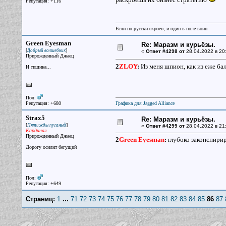
Репутация: +116
Если по-русски скроен, и один в поле воин
Green Eyesman
Re: Маразм и курьёзы.
[
]
Добрый волшебник
«
Ответ #4298 от
28.04.2022 в 20
Прирожденный Джаец
2
ZLOY
:
Из меня шпион, как из еже ба
И тишина...
Пол:
Репутация: +680
Графика для Jagged Alliance
Strax5
Re: Маразм и курьёзы.
[
]
Пятижды пуганый
«
Ответ #4299 от
28.04.2022 в 21
Кардинал
Прирожденный Джаец
2
Green Eyesman
:
глубоко законспирир
Дорогу осилит бегущий
Пол:
Репутация: +649
Страниц:
1
...
71
72
73
74
75
76
77
78
79
80
81
82
83
84
85
86
87