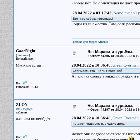
- вроде нет. Но ориентация не дает пра
28.04.2022 в 03:17:45,
Nemo писал(a)
:
Вот- где собака порылась!
- одна из множества. Там, если раскопа
Графика для Jagged Alliance
GoodNight
Re: Маразм и курьёзы.
[
]
Злой ночи
«
Ответ #4296 от
28.04.2022 в 10
Полный псих
28.04.2022 в 10:36:48,
Green Eyesman 
Мне нужно выпить...
Стоимость его - ноль с палочкой
А палочка слева? в каких порядках и в
Пол:
Репутация: +113
ZLOY
Re: Маразм и курьёзы.
[
]
той-терьер
«
Ответ #4297 от
28.04.2022 в 18:
забанен
28.04.2022 в 10:36:48,
Green Eyesman 
ФАШИЗМ НЕ ПРОЙДЁТ!
не дает права лезть в чужие дела
может они подозревают что ты шпион,
Пол:
раскроешь их бизнес стратегию