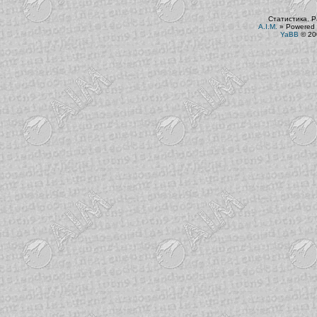
Статистика. Р
A.I.M.
»
Powered 
YaBB
© 200