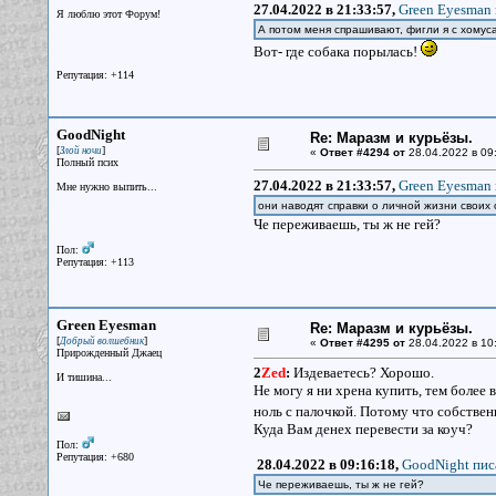
27.04.2022 в 21:33:57,
Green Eyesman 
Я люблю этот Форум!
А потом меня спрашивают, фигли я с хомус
Вот- где собака порылась!
Репутация: +114
GoodNight
Re: Маразм и курьёзы.
[
]
Злой ночи
«
Ответ #4294 от
28.04.2022 в 09
Полный псих
27.04.2022 в 21:33:57,
Green Eyesman 
Мне нужно выпить...
они наводят справки о личной жизни своих
Че переживаешь, ты ж не гей?
Пол:
Репутация: +113
Green Eyesman
Re: Маразм и курьёзы.
[
]
Добрый волшебник
«
Ответ #4295 от
28.04.2022 в 10
Прирожденный Джаец
2
Zed
:
Издеваетесь? Хорошо.
И тишина...
Не могу я ни хрена купить, тем более в
ноль с палочкой. Потому что собстве
Куда Вам денех перевести за коуч?
Пол:
Репутация: +680
28.04.2022 в 09:16:18,
GoodNight пис
Че переживаешь, ты ж не гей?