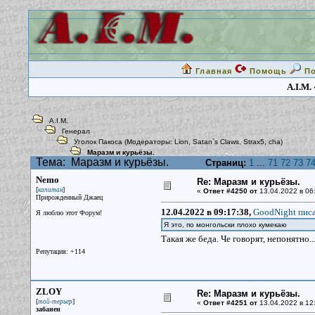
Главная
Помощь
П
A.I.M.
A.I.M.
Генерал
Уголок Пакоса
(Модераторы:
Lion
,
Satan`s Claws
,
Strax5
,
cha
)
Маразм и курьёзы.
Тема:
Маразм и курьёзы.
Страниц:
1
...
71
72
73
7
Nemo
Re: Маразм и курьёзы.
[
]
капитан
«
Ответ #4250 от
13.04.2022 в 06
Прирожденный Джаец
12.04.2022 в 09:17:38,
GoodNight писа
Я люблю этот Форум!
Я это, по монгольски плохо кумекаю
Такая же беда. Че говорят, непонятно..
Репутация: +114
ZLOY
Re: Маразм и курьёзы.
[
]
той-терьер
«
Ответ #4251 от
13.04.2022 в 12
забанен