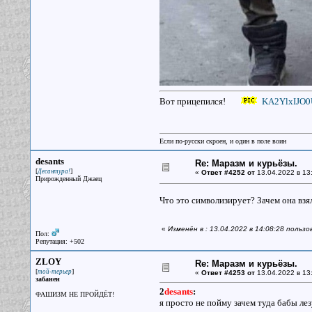
Вот прицепился!
KA2YlxIJO0
Если по-русски скроен, и один в поле воин
desants
Re: Маразм и курьёзы.
[
]
Десантура!
«
Ответ #4252 от
13.04.2022 в 13
Прирожденный Джаец
Что это символизирует? Зачем она вз
«
Изменён в : 13.04.2022 в 14:08:28 польз
Пол:
Репутация: +502
ZLOY
Re: Маразм и курьёзы.
[
]
той-терьер
«
Ответ #4253 от
13.04.2022 в 13
забанен
2
desants
:
ФАШИЗМ НЕ ПРОЙДЁТ!
я просто не пойму зачем туда бабы лез