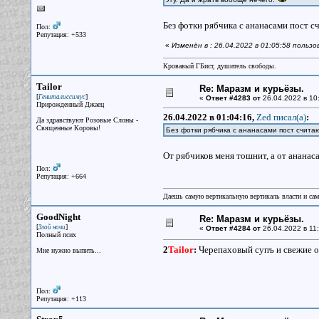
Без фотки рябчика с ананасами пост
Пол:
Репутация: +533
«
Изменён в : 26.04.2022 в 01:05:58 польз
Кровавый ГБист, душитель свободы.
Tailor
Re: Маразм и курьёзы.
[
]
Гениталиссимус
«
Ответ #4283 от
26.04.2022 в 10
Прирожденный Джаец
26.04.2022 в 01:04:16,
Zed писал(a)
:
Да здравствуют Розовые Слоны -
Священные Коровы!
Без фотки рябчика с ананасами пост счит
От рябчиков меня тошнит, а от ананас
Пол:
Репутация: +664
Даешь самую вертикальную вертикаль власти и са
GoodNight
Re: Маразм и курьёзы.
[
]
Злой ночи
«
Ответ #4284 от
26.04.2022 в 11:
Полный псих
2
Tailor
:
Черепаховый супъ и свежие об
Мне нужно выпить...
Пол:
Репутация: +113