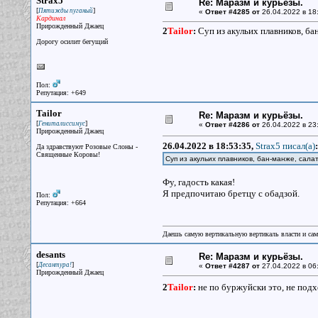
Strax5
Re: Маразм и курьёзы.
[
]
Пятижды пуганый
«
Ответ #4285 от
26.04.2022 в 18
Кардинал
Прирожденный Джаец
2
Tailor
:
Суп из акульих плавников, бан
Дорогу осилит бегущий
Пол:
Репутация: +649
Tailor
Re: Маразм и курьёзы.
[
]
Гениталиссимус
«
Ответ #4286 от
26.04.2022 в 23
Прирожденный Джаец
26.04.2022 в 18:53:35,
Strax5 писал(a)
:
Да здравствуют Розовые Слоны -
Священные Коровы!
Суп из акульих плавников, бан-манже, салат
Фу, гадость какая!
Я предпочитаю бретцу с обадзой.
Пол:
Репутация: +664
Даешь самую вертикальную вертикаль власти и са
desants
Re: Маразм и курьёзы.
[
]
Десантура!
«
Ответ #4287 от
27.04.2022 в 06
Прирожденный Джаец
2
Tailor
:
не по буржуйски это, не под