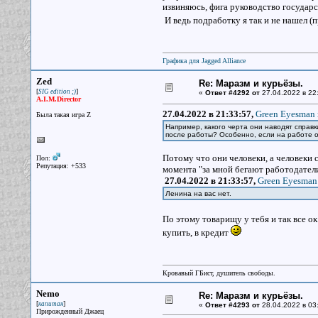
извиняюсь, фига руководство государ
И ведь подработку я так и не нашел (
Графика для Jagged Alliance
Zed
Re: Маразм и курьёзы.
[
]
SIG edition ;)
«
Ответ #4292 от
27.04.2022 в 22
A.I.M.Director
27.04.2022 в 21:33:57,
Green Eyesman 
Была такая игра Z
Например, какого черта они наводят справ
после работы? Особенно, если на работе о
Потому что они человеки, а человеки 
Пол:
Репутация: +533
момента "за мной бегают работодатели
27.04.2022 в 21:33:57,
Green Eyesman 
Ленина на вас нет.
По этому товарищу у тебя и так все ок
купить, в кредит
Кровавый ГБист, душитель свободы.
Nemo
Re: Маразм и курьёзы.
[
]
капитан
«
Ответ #4293 от
28.04.2022 в 03
Прирожденный Джаец