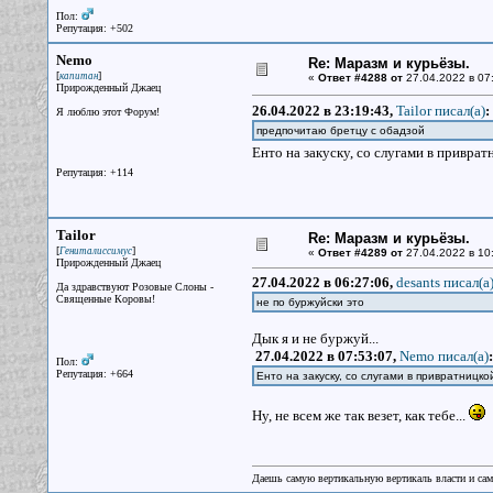
Пол:
Репутация: +502
Nemo
Re: Маразм и курьёзы.
[
]
капитан
«
Ответ #4288 от
27.04.2022 в 07
Прирожденный Джаец
26.04.2022 в 23:19:43,
Tailor писал(a)
:
Я люблю этот Форум!
предпочитаю бретцу с обадзой
Енто на закуску, со слугами в приврат
Репутация: +114
Tailor
Re: Маразм и курьёзы.
[
]
Гениталиссимус
«
Ответ #4289 от
27.04.2022 в 10
Прирожденный Джаец
27.04.2022 в 06:27:06,
desants писал(a
Да здравствуют Розовые Слоны -
Священные Коровы!
не по буржуйски это
Дык я и не буржуй...
27.04.2022 в 07:53:07,
Nemo писал(a)
:
Пол:
Репутация: +664
Енто на закуску, со слугами в привратницкой
Ну, не всем же так везет, как тебе...
Даешь самую вертикальную вертикаль власти и са