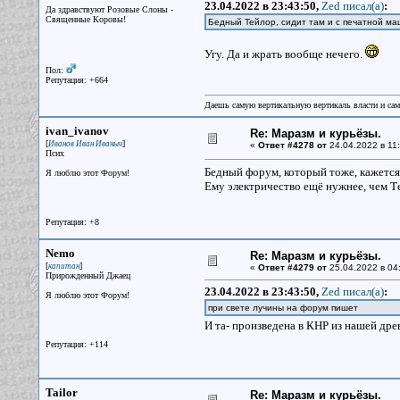
23.04.2022 в 23:43:50,
Zed писал(a)
:
Да здравствуют Розовые Слоны -
Священные Коровы!
Бедный Тейлор, сидит там и с печатной ма
Угу. Да и жрать вообще нечего.
Пол:
Репутация: +664
Даешь самую вертикальную вертикаль власти и са
ivan_ivanov
Re: Маразм и курьёзы.
[
]
Иванов Иван Иваныч
«
Ответ #4278 от
24.04.2022 в 11:
Псих
Бедный форум, который тоже, кажется,
Я люблю этот Форум!
Ему электричество ещё нужнее, чем Т
Репутация: +8
Nemo
Re: Маразм и курьёзы.
[
]
капитан
«
Ответ #4279 от
25.04.2022 в 04
Прирожденный Джаец
23.04.2022 в 23:43:50,
Zed писал(a)
:
Я люблю этот Форум!
при свете лучины на форум пишет
И та- произведена в КНР из нашей др
Репутация: +114
Tailor
Re: Маразм и курьёзы.