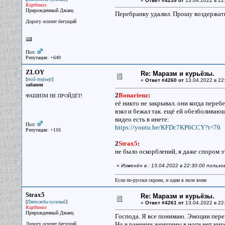
«
Ответ #4259 от
13.04.2022 в 22
Кардинал
Прирожденный Джаец
Перебранку удалил. Прошу воздержать
Дорогу осилит бегущий
Пол:
Репутация: +649
ZLOY
Re: Маразм и курьёзы.
[
]
той-терьер
«
Ответ #4260 от
13.04.2022 в 22
забанен
2
Bonarienz
:
ФАШИЗМ НЕ ПРОЙДЁТ!
её никто не закрывал. они когда переб
взял и бежал так. ещё ей обезболивающ
видео есть в инете:
Пол:
https://youtu.be/KFDc7KP6CCY?t=76
Репутация: +116
2
Strax5
:
не было оскорблений, я даже спором эт
«
Изменён в : 13.04.2022 в 22:30:00 польз
Если по-русски скроен, и один в поле воин
Strax5
Re: Маразм и курьёзы.
[
]
Пятижды пуганый
«
Ответ #4261 от
13.04.2022 в 22
Кардинал
Прирожденный Джаец
Господа. Я все понимаю. Эмоции пере
Но в ранении женщины в ноги нет ниче
Дорогу осилит бегущий