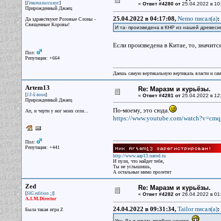
[
]
Гениталиссимус
«
Ответ #4280 от
25.04.2022 в 10
Прирожденный Джаец
25.04.2022 в 04:17:08,
Nemo писал(a)
:
Да здравствуют Розовые Слоны -
Священные Коровы!
И та- произведена в КНР из нашей древеси
Если произведена в Китае, то, значится
Пол:
Репутация: +664
Даешь самую вертикальную вертикаль власти и са
Artem13
Re: Маразм и курьёзы.
[
]
13-й воин
«
Ответ #4281 от
25.04.2022 в 12
Прирожденный Джаец
По-моему, это сюда.
Ап, и черти у ног моих сели...
https://www.youtube.com/watch?v=c
Пол:
Репутация: +441
http://www.aap13.narod.ru
И пули, что найдет тебя,
Ты не услышишь,
А остальные мимо пролетят
Zed
Re: Маразм и курьёзы.
[
]
SIG edition ;)
«
Ответ #4282 от
26.04.2022 в 01
A.I.M.Director
24.04.2022 в 09:31:34,
Tailor писал(a)
:
Была такая игра Z
Угу. Да и жрать вообще нечего.