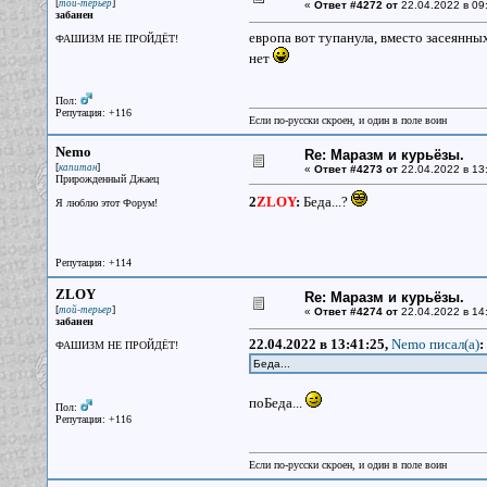
[
]
той-терьер
«
Ответ #4272 от
22.04.2022 в 09
забанен
европа вот тупанула, вместо засеянных
ФАШИЗМ НЕ ПРОЙДЁТ!
нет
Пол:
Репутация: +116
Если по-русски скроен, и один в поле воин
Nemo
Re: Маразм и курьёзы.
[
]
капитан
«
Ответ #4273 от
22.04.2022 в 13
Прирожденный Джаец
2
ZLOY
:
Беда...?
Я люблю этот Форум!
Репутация: +114
ZLOY
Re: Маразм и курьёзы.
[
]
той-терьер
«
Ответ #4274 от
22.04.2022 в 14
забанен
22.04.2022 в 13:41:25,
Nemo писал(a)
:
ФАШИЗМ НЕ ПРОЙДЁТ!
Беда...
поБеда...
Пол:
Репутация: +116
Если по-русски скроен, и один в поле воин