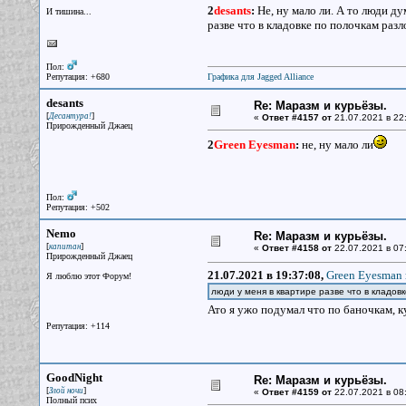
2
desants
:
Не, ну мало ли. А то люди ду
И тишина...
разве что в кладовке по полочкам разло
Пол:
Репутация: +680
Графика для Jagged Alliance
desants
Re: Маразм и курьёзы.
[
]
Десантура!
«
Ответ #4157 от
21.07.2021 в 22
Прирожденный Джаец
2
Green Eyesman
:
не, ну мало ли
Пол:
Репутация: +502
Nemo
Re: Маразм и курьёзы.
[
]
капитан
«
Ответ #4158 от
22.07.2021 в 07
Прирожденный Джаец
21.07.2021 в 19:37:08,
Green Eyesman 
Я люблю этот Форум!
люди у меня в квартире разве что в кладов
Ато я ужо подумал что по баночкам, к
Репутация: +114
GoodNight
Re: Маразм и курьёзы.
[
]
Злой ночи
«
Ответ #4159 от
22.07.2021 в 08
Полный псих