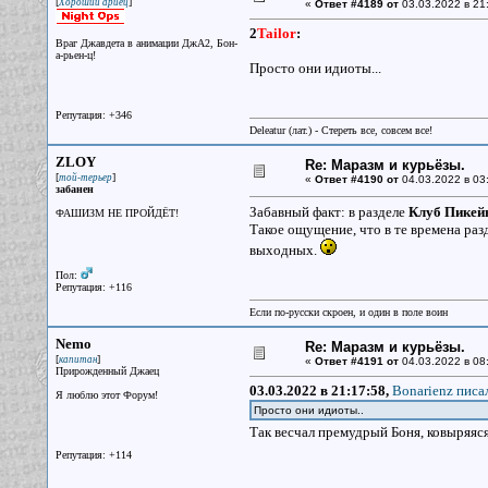
[
]
Хороший ариец
«
Ответ #4189 от
03.03.2022 в 21
2
Tailor
:
Враг Джавдета в анимации ДжА2, Бон-
а-рьен-ц!
Просто они идиоты...
Репутация: +346
Deleatur (лат.) - Стереть все, совсем все!
ZLOY
Re: Маразм и курьёзы.
[
]
той-терьер
«
Ответ #4190 от
04.03.2022 в 03
забанен
Забавный факт: в разделе
Клуб Пикей
ФАШИЗМ НЕ ПРОЙДЁТ!
Такое ощущение, что в те времена ра
выходных.
Пол:
Репутация: +116
Если по-русски скроен, и один в поле воин
Nemo
Re: Маразм и курьёзы.
[
]
капитан
«
Ответ #4191 от
04.03.2022 в 08
Прирожденный Джаец
03.03.2022 в 21:17:58,
Bonarienz писал
Я люблю этот Форум!
Просто они идиоты..
Так весчал премудрый Боня, ковыряяся 
Репутация: +114