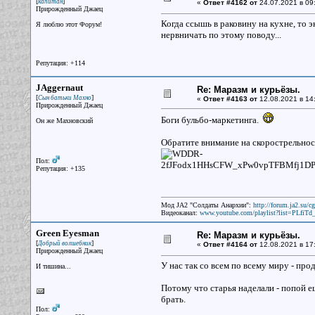
[
]
капитан
«
Ответ #4162 от
24.07.2021 в 09
Прирожденный Джаец
Когда ссышь в раковину на кухне, то 
Я люблю этот Форум!
нервничать по этому поводу...
Репутация: +114
JAggernaut
Re: Маразм и курьёзы.
[
]
Сын батьки Махно
«
Ответ #4163 от
12.08.2021 в 14
Прирожденный Джаец
Боги бульбо-маркетинга.
Он же Махновский
Обратите внимание на скорострельнос
Пол:
Репутация: +135
Мод JA2 "Солдаты Анархии":
http://forum.ja2.su/
Видеоканал:
www.youtube.com/playlist?list=PLfi
Green Eyesman
Re: Маразм и курьёзы.
[
]
Добрый волшебник
«
Ответ #4164 от
12.08.2021 в 17
Прирожденный Джаец
У нас так со всем по всему миру - про
И тишина...
Потому что старья наделали - попой еш
брать.
Пол: