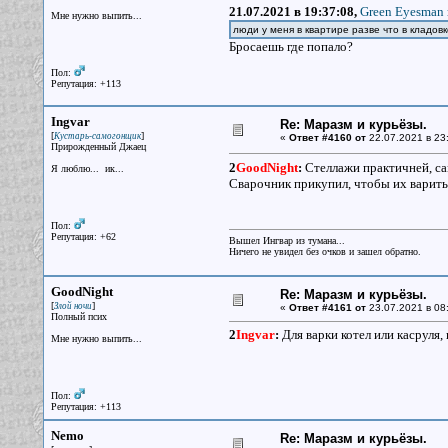
21.07.2021 в 19:37:08,
Green Eyesman 
Мне нужно выпить...
люди у меня в квартире разве что в кладовк
Бросаешь где попало?
Пол:
Репутация: +113
Ingvar
Re: Маразм и курьёзы.
[
]
Кустарь-самогонщик
«
Ответ #4160 от
22.07.2021 в 23
Прирожденный Джаец
2
GoodNight
:
Стеллажи практичней, са
Я люблю... ик...
Сварочник прикупил, чтобы их варит
Пол:
Репутация: +62
Вышел Ингвар из тумана...
Ничего не увидел без очков и зашел обратно.
GoodNight
Re: Маразм и курьёзы.
[
]
Злой ночи
«
Ответ #4161 от
23.07.2021 в 08:
Полный псих
2
Ingvar
:
Для варки котел или касруля,
Мне нужно выпить...
Пол:
Репутация: +113
Nemo
Re: Маразм и курьёзы.