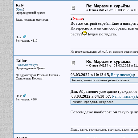
Raty
Re: Маразм и курьёзы.
[
]
Крыс
«
Ответ #4173 от
03.03.2022 в 10
Прирожденный Джаец
2
Nemo
:
Здесь красивая местность...
Вот же хитрый еврей... Еще и наварится
Интересно это он сам сообразил или е
растут
Будем поглядеть.
Пол:
Репутация: +110
На траве развалился убитый, он должно воевал прот
Tailor
Re: Маразм и курьёзы.
[
]
Гениталиссимус
«
Ответ #4174 от
03.03.2022 в 11:
Прирожденный Джаец
03.03.2022 в 10:13:15,
Raty писал(a)
:
Да здравствуют Розовые Слоны -
Священные Коровы!
Англия, что-то слишком рьяно взялась
Дык Абрамович уже давно гражданин 
03.03.2022 в 04:10:57,
Nemo писал(a)
:
Пол:
Репутация: +664
"Челси" продают. Недорого.
Совсем даже наоборот: он такую цену 
Даешь самую вертикальную вертикаль власти и са