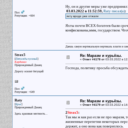
Ну, он и другие меры уже предпринял:
03.03.2022 в 11:52:59,
Raty писал(a)
:
Пол:
Репутация: +664
яхту вроде уже отжали
Яхты почти ВСЕХ богатеев были срочн
конфискованы,ммм, государством. Чтоб
Даешь самую вертикальную вертикаль власти и са
Strax5
Re: Маразм и курьёзы.
[
]
Пятижды пуганый
«
Ответ #4178 от
03.03.2022 в 12
Кардинал
Прирожденный Джаец
Господа, политику просьба обсуждать
Дорогу осилит бегущий
Пол:
Репутация: +649
Raty
Re: Маразм и курьёзы.
[
]
Крыс
«
Ответ #4179 от
03.03.2022 в 14
Прирожденный Джаец
2
Strax5
:
Здесь красивая местность...
Так мы ж как раз если не про маразм, 
жизненные перепетии некоторых персон
держит, а оно вона как повернулось.