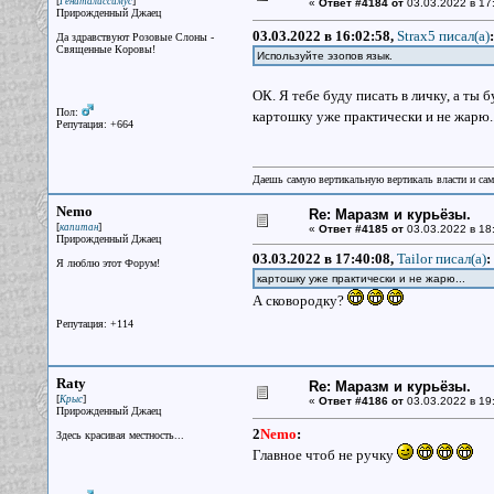
[
]
Гениталиссимус
«
Ответ #4184 от
03.03.2022 в 17
Прирожденный Джаец
03.03.2022 в 16:02:58,
Strax5 писал(a)
:
Да здравствуют Розовые Слоны -
Священные Коровы!
Используйте эзопов язык.
ОК. Я тебе буду писать в личку, а ты 
Пол:
картошку уже практически и не жарю.
Репутация: +664
Даешь самую вертикальную вертикаль власти и са
Nemo
Re: Маразм и курьёзы.
[
]
капитан
«
Ответ #4185 от
03.03.2022 в 18
Прирожденный Джаец
03.03.2022 в 17:40:08,
Tailor писал(a)
:
Я люблю этот Форум!
картошку уже практически и не жарю...
А сковородку?
Репутация: +114
Raty
Re: Маразм и курьёзы.
[
]
Крыс
«
Ответ #4186 от
03.03.2022 в 19
Прирожденный Джаец
2
Nemo
:
Здесь красивая местность...
Главное чтоб не ручку