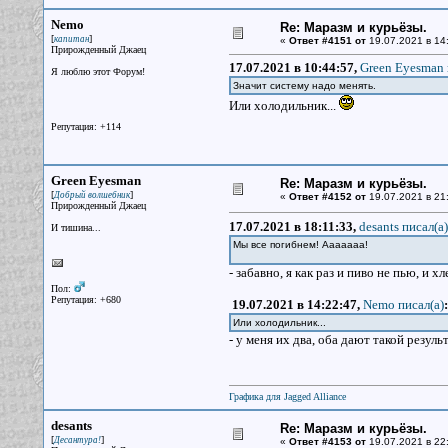
Nemo
Re: Маразм и курьёзы.
[
]
капитан
«
Ответ #4151 от
19.07.2021 в 14
Прирожденный Джаец
17.07.2021 в 10:44:57,
Green Eyesman 
Я люблю этот Форум!
Значит систему надо менять.
Или холодильник...
Репутация: +114
Green Eyesman
Re: Маразм и курьёзы.
[
]
Добрый волшебник
«
Ответ #4152 от
19.07.2021 в 21
Прирожденный Джаец
17.07.2021 в 18:11:33,
desants писал(a)
И тишина...
Мы все погибнем! Ааааааа!
- забавно, я как раз и пиво не пью, и х
Пол:
Репутация: +680
19.07.2021 в 14:22:47,
Nemo писал(a)
:
Или холодильник...
- у меня их два, оба дают такой резуль
Графика для Jagged Alliance
desants
Re: Маразм и курьёзы.
[
]
Десантура!
«
Ответ #4153 от
19.07.2021 в 22