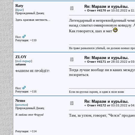
Raty
Re: Маразм и курьёзы.
[
]
Крыс
«
Ответ #4170 от
10.02.2022 в 11:
Прирожденный Джаец
Здесь красивая местность...
Легендарный и непревзойденный чемпи
назад схватил омикроновую ковидлу. А
Как говорится, шах и мат
Пол:
Репутация: +110
На траве развалился убитый, он должно воевал прот
ZLOY
Re: Маразм и курьёзы.
[
]
той-терьер
«
Ответ #4171 от
28.02.2022 в 03
забанен
Тогда лучше вообще ни в каких междун
ФАШИЗМ НЕ ПРОЙДЁТ!
позориться.
Пол:
Репутация: +116
Если по-русски скроен, и один в поле воин
Nemo
Re: Маразм и курьёзы.
[
]
капитан
«
Ответ #4172 от
03.03.2022 в 04
Прирожденный Джаец
Я люблю этот Форум!
Там, за углом, говорят, "Челси" прода
Репутация: +114