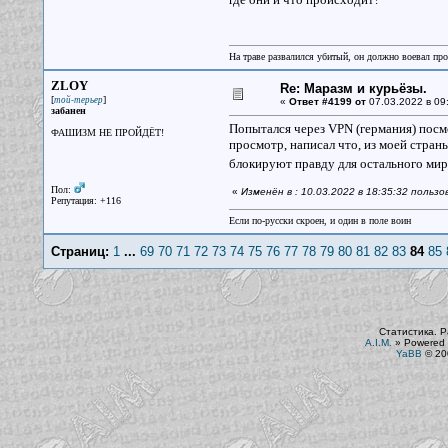
На траве развалился убитый, он должно воевал прот
ZLOY
Re: Маразм и курьёзы.
[
]
той-терьер
«
Ответ #4199 от
07.03.2022 в 09
забанен
Попытался через VPN (германия) посмо
ФАШИЗМ НЕ ПРОЙДЁТ!
просмотр, написал что, из моей страны
блокируют правду для остального мир
Пол:
«
Изменён в : 10.03.2022 в 18:35:32 польз
Репутация: +116
Если по-русски скроен, и один в поле воин
Страниц:
1
...
69
70
71
72
73
74
75
76
77
78
79
80
81
82
83
84
85
Статистика. Р
A.I.M.
»
Powered 
YaBB
© 200