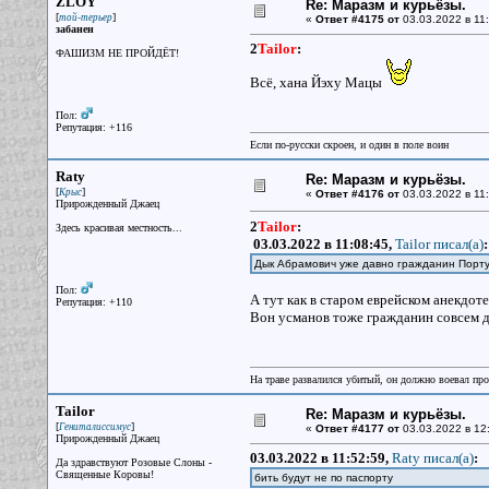
ZLOY
Re: Маразм и курьёзы.
[
]
той-терьер
«
Ответ #4175 от
03.03.2022 в 11:
забанен
2
Tailor
:
ФАШИЗМ НЕ ПРОЙДЁТ!
Всё, хана Йэху Мацы
Пол:
Репутация: +116
Если по-русски скроен, и один в поле воин
Raty
Re: Маразм и курьёзы.
[
]
Крыс
«
Ответ #4176 от
03.03.2022 в 11:
Прирожденный Джаец
2
Tailor
:
Здесь красивая местность...
03.03.2022 в 11:08:45,
Tailor писал(a)
:
Дык Абрамович уже давно гражданин Португ
Пол:
А тут как в старом еврейском анекдоте,
Репутация: +110
Вон усманов тоже гражданин совсем др
На траве развалился убитый, он должно воевал прот
Tailor
Re: Маразм и курьёзы.
[
]
Гениталиссимус
«
Ответ #4177 от
03.03.2022 в 12
Прирожденный Джаец
03.03.2022 в 11:52:59,
Raty писал(a)
:
Да здравствуют Розовые Слоны -
Священные Коровы!
бить будут не по паспорту