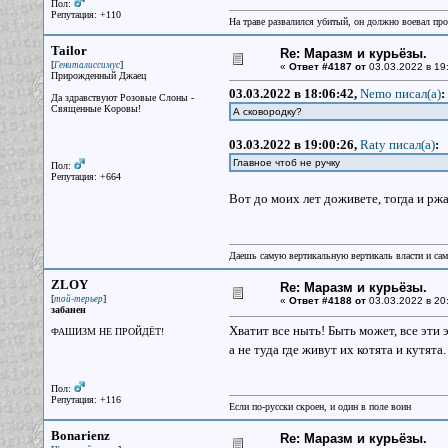
Пол:
Репутация: +110
На траве развалился убитый, он должно воевал прот
Tailor
Re: Маразм и курьёзы.
[
]
Гениталиссимус
«
Ответ #4187 от
03.03.2022 в 19:
Прирожденный Джаец
03.03.2022 в 18:06:42,
Nemo писал(a)
:
Да здравствуют Розовые Слоны -
Священные Коровы!
А сковородку?
03.03.2022 в 19:00:26,
Raty писал(a)
:
Главное чтоб не ручку
Пол:
Репутация: +664
Вот до моих лет доживете, тогда и рж
Даешь самую вертикальную вертикаль власти и са
ZLOY
Re: Маразм и курьёзы.
[
]
той-терьер
«
Ответ #4188 от
03.03.2022 в 20
забанен
Хватит все ныть! Быть может, все эти 
ФАШИЗМ НЕ ПРОЙДЁТ!
а не туда где живут их котята и кутята
Пол:
Репутация: +116
Если по-русски скроен, и один в поле воин
Bonarienz
Re: Маразм и курьёзы.