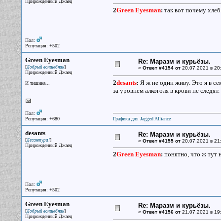
Прирожденный Джаец
2
Green Eyesman
:
так вот почему хлеб 
Пол:
Репутация: +502
Green Eyesman
Re: Маразм и курьёзы.
[
]
Добрый волшебник
«
Ответ #4154 от
20.07.2021 в 20
Прирожденный Джаец
2
desants
:
Я ж не один живу. Это я в се
И тишина...
за уровнем алкоголя в крови не следят.
Пол:
Репутация: +680
Графика для Jagged Alliance
desants
Re: Маразм и курьёзы.
[
]
Десантура!
«
Ответ #4155 от
20.07.2021 в 21
Прирожденный Джаец
2
Green Eyesman
:
понятно, что ж тут 
Пол:
Репутация: +502
Green Eyesman
Re: Маразм и курьёзы.
[
]
Добрый волшебник
«
Ответ #4156 от
21.07.2021 в 19
Прирожденный Джаец