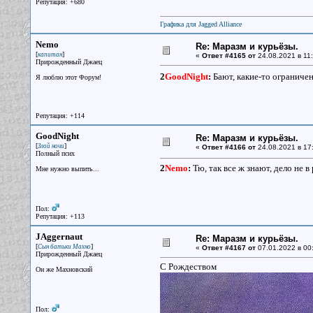
Репутация: +680
Графика для Jagged Alliance
Nemo
Re: Маразм и курьёзы.
[
]
капитан
«
Ответ #4165 от
24.08.2021 в 11:
Прирожденный Джаец
2
GoodNight
:
Бают, какие-то ограничень
Я люблю этот Форум!
Репутация: +114
GoodNight
Re: Маразм и курьёзы.
[
]
Злой ночи
«
Ответ #4166 от
24.08.2021 в 17
Полный псих
2
Nemo
:
Тю, так все ж знают, дело не 
Мне нужно выпить...
Пол:
Репутация: +113
JAggernaut
Re: Маразм и курьёзы.
[
]
Сын батьки Махно
«
Ответ #4167 от
07.01.2022 в 00
Прирожденный Джаец
С Рождеством
Он же Махновский
Пол: