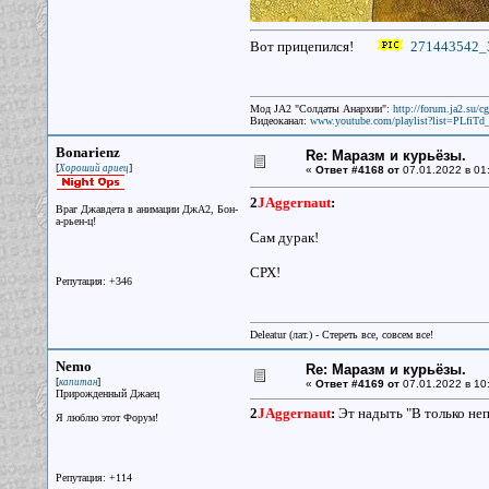
Вот прицепился!
271443542_
Мод JA2 "Солдаты Анархии":
http://forum.ja2.su/
Видеоканал:
www.youtube.com/playlist?list=PLfi
Bonarienz
Re: Маразм и курьёзы.
[
]
Хороший ариец
«
Ответ #4168 от
07.01.2022 в 01
2
JAggernaut
:
Враг Джавдета в анимации ДжА2, Бон-
а-рьен-ц!
Сам дурак!
СРХ!
Репутация: +346
Deleatur (лат.) - Стереть все, совсем все!
Nemo
Re: Маразм и курьёзы.
[
]
капитан
«
Ответ #4169 от
07.01.2022 в 10
Прирожденный Джаец
2
JAggernaut
:
Эт надыть "В только не
Я люблю этот Форум!
Репутация: +114