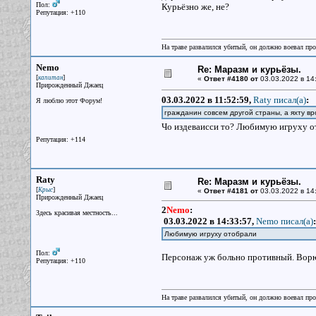
Пол:
Курьёзно же, не?
Репутация: +110
На траве развалился убитый, он должно воевал прот
Nemo
Re: Маразм и курьёзы.
[
]
капитан
«
Ответ #4180 от
03.03.2022 в 14
Прирожденный Джаец
03.03.2022 в 11:52:59,
Raty писал(a)
:
Я люблю этот Форум!
гражданин совсем другой страны, а яхту в
Чо издеваисси то? Любимую игруху ото
Репутация: +114
Raty
Re: Маразм и курьёзы.
[
]
Крыс
«
Ответ #4181 от
03.03.2022 в 14
Прирожденный Джаец
2
Nemo
:
Здесь красивая местность...
03.03.2022 в 14:33:57,
Nemo писал(a)
:
Любимую игруху отобрали
Пол:
Персонаж уж больно противный. Ворю
Репутация: +110
На траве развалился убитый, он должно воевал прот