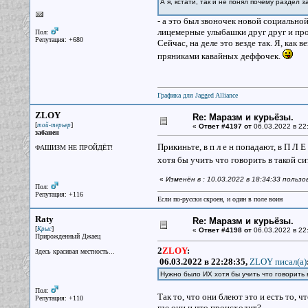
А я, кстати, так и не понял почему раздел з
- а это был звоночек новой социально
лицемерные улыбашки друг друг и про
Пол:
Репутация: +680
Сейчас, на деле это везде так. Я, ка
пряниками кавайных деффочек.
Графика для Jagged Alliance
ZLOY
Re: Маразм и курьёзы.
[
]
той-терьер
«
Ответ #4197 от
06.03.2022 в 22
забанен
Прикиньте, в п л е н попадают, в П Л Е 
ФАШИЗМ НЕ ПРОЙДЁТ!
хотя бы учить что говорить в такой с
«
Изменён в : 10.03.2022 в 18:34:33 польз
Пол:
Репутация: +116
Если по-русски скроен, и один в поле воин
Raty
Re: Маразм и курьёзы.
[
]
Крыс
«
Ответ #4198 от
06.03.2022 в 22
Прирожденный Джаец
2
ZLOY
:
Здесь красивая местность...
06.03.2022 в 22:28:35,
ZLOY писал(a)
Нужно было ИХ хотя бы учить что говорить
Пол:
Так то, что они блеют это и есть то, 
Репутация: +110
где они и что происходит?