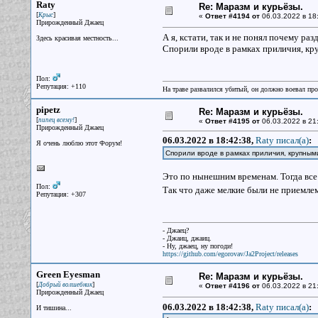
Raty
Re: Маразм и курьёзы.
[
]
Крыс
«
Ответ #4194 от
06.03.2022 в 18
Прирожденный Джаец
А я, кстати, так и не понял почему раз
Здесь красивая местность...
Спорили вроде в рамках приличия, кр
Пол:
Репутация: +110
На траве развалился убитый, он должно воевал прот
pipetz
Re: Маразм и курьёзы.
[
]
пипец всему!
«
Ответ #4195 от
06.03.2022 в 21
Прирожденный Джаец
06.03.2022 в 18:42:38,
Raty писал(a)
:
Я очень люблю этот Форум!
Спорили вроде в рамках приличия, крупным
Это по нынешним временам. Тогда все 
Пол:
Так что даже мелкие были не приемл
Репутация: +307
- Джаец?
- Джаиц, джаиц.
- Ну, джаец, ну погоди!
https://github.com/egorovav/Ja2Project/releases
Green Eyesman
Re: Маразм и курьёзы.
[
]
Добрый волшебник
«
Ответ #4196 от
06.03.2022 в 21
Прирожденный Джаец
06.03.2022 в 18:42:38,
Raty писал(a)
:
И тишина...