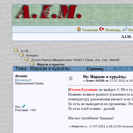
Главная
Помощь
П
A.I.M.
A.I.M.
Генерал
Уголок Пакоса
(Модераторы:
Satan`s Claws
,
cha
,
Lion
,
Strax5
)
Маразм и курьёзы.
Тема:
Маразм и курьёзы.
Страниц:
1
...
69
70
71
7
desants
Re: Маразм и курьёзы.
[
]
Десантура!
«
Ответ #4150 от
17.07.2021 в 18:
Прирожденный Джаец
2
Green Eyesman
:
не выйдет. С 90-х г
Помимо всякого разного (склонность к
температуру разложения (может и не т
То есть не выводятся из организма. Э
Пол:
То есть хлеб и пиво - долой(
Репутация: +502
Мы все погибнем! Ааааааа!
«
Изменён в : 17.07.2021 в 18:12:00 польз