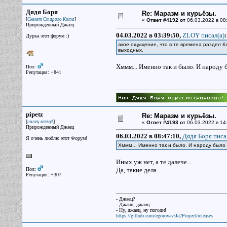
Дядя Боря
Re: Маразм и курьёзы.
[
]
Скелет Старого Кота
«
Ответ #4192 от
06.03.2022 в 08
Прирожденный Джаец
04.03.2022 в 03:39:50,
ZLOY писал(a)
:
Дурка этот форум :)
акое ощущение, что в те времена раздел К
выходных.
Хммм... Именно так и было. И народу 
Пол:
Репутация: +841
pipetz
Re: Маразм и курьёзы.
[
]
пипец всему!
«
Ответ #4193 от
06.03.2022 в 14
Прирожденный Джаец
06.03.2022 в 08:47:10,
Дядя Боря писа
Я очень люблю этот Форум!
Хммм... Именно так и было. И народу было
Иных уж нет, а те далече...
Пол:
Да, такие дела.
Репутация: +307
- Джаец?
- Джаиц, джаиц.
- Ну, джаец, ну погоди!
https://github.com/egorovav/Ja2Project/releases