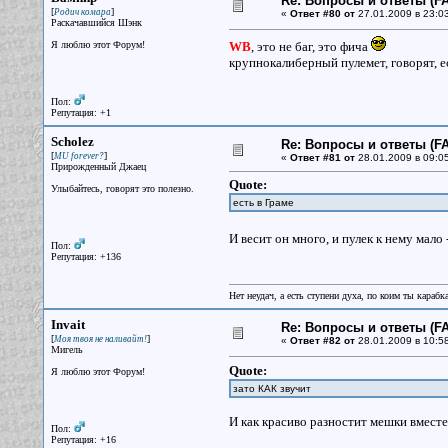
Re: Вопросы и ответы (FA
[
]
Родич комара
«
Ответ #80 от
27.01.2009 в 23:03
Раскачавшийся Шэнк
Я люблю этот Форум!
WB
, это не баг, это фича
крупнокалиберный пулемет, говорят, есть
Пол:
Репутация: +1
Scholez
Re: Вопросы и ответы (FA
[
]
MU forever?
«
Ответ #81 от
28.01.2009 в 09:05
Прирожденный Джаец
Quote:
Улыбайтесь, говорят это полезно.
есть в Граме
И весит он много, и пулек к нему мало
Пол:
Репутация: +136
Нет неудач, а есть ступени духа, по коим ты караб
Invait
Re: Вопросы и ответы (FA
[
]
Моя твоя не наливайт!
«
Ответ #82 от
28.01.2009 в 10:58
Мигель
Quote:
Я люблю этот Форум!
зато КАК звучит
И как красиво разностит мешки вместе
Пол:
Репутация: +16