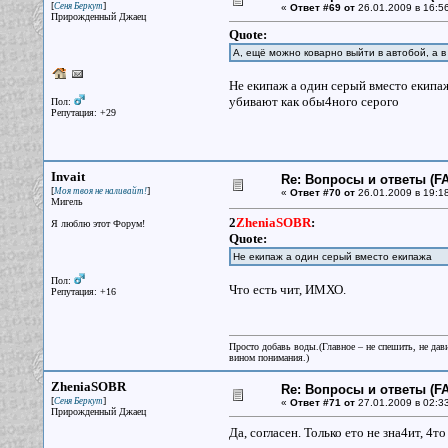
[
]
Сеня Беркут
«
Ответ #69 от
26.01.2009 в 16:56
Прирожденный Джаец
Quote:
А, ещё можно коварно выйти в автобой, а 
Не екипаж а один серый вместо екипаж
убивают как обы4ного серого
Пол:
Репутация: +29
Invait
Re: Вопросы и ответы (FA
[
]
Моя твоя не наливайт!
«
Ответ #70 от
26.01.2009 в 19:18
Мигель
2
ZheniaSOBR
:
Я люблю этот Форум!
Quote:
Не екипаж а один серый вместо екипажа
Пол:
Что есть чит, ИМХО.
Репутация: +16
Просто добавь воды.(Главное – не спешить, не дав
вином понимания.)
ZheniaSOBR
Re: Вопросы и ответы (FA
[
]
Сеня Беркут
«
Ответ #71 от
27.01.2009 в 02:33
Прирожденный Джаец
Да, согласен. Только ето не зна4ит, 4