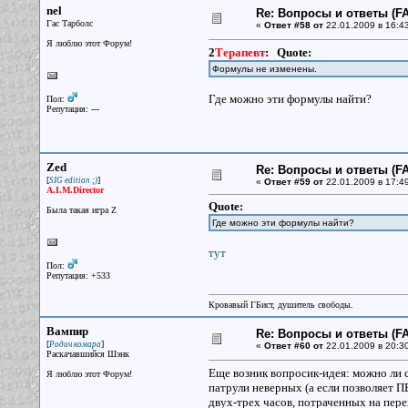
nel
Re: Вопросы и ответы (FA
Гас Тарболс
«
Ответ #58 от
22.01.2009 в 16:43
Я люблю этот Форум!
2
Терапевт
:
Quote:
Формулы не изменены.
Где можно эти формулы найти?
Пол:
Репутация: ---
Zed
Re: Вопросы и ответы (FA
[
]
SIG edition ;)
«
Ответ #59 от
22.01.2009 в 17:49
A.I.M.Director
Quote:
Была такая игра Z
Где можно эти формулы найти?
тут
Пол:
Репутация: +533
Кровавый ГБист, душитель свободы.
Вaмпиp
Re: Вопросы и ответы (FA
[
]
Родич комара
«
Ответ #60 от
22.01.2009 в 20:30
Раскачавшийся Шэнк
Еще возник вопросик-идея: можно ли 
Я люблю этот Форум!
патрули неверных (а если позволяет П
двух-трех часов, потраченных на перех