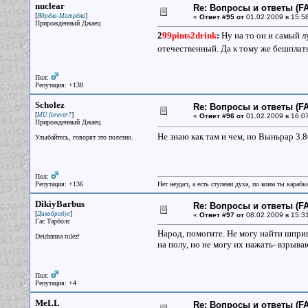
nuclear
Re: Вопросы и ответы (FA
[
]
Ядрёна-Матрёна
«
Ответ #95 от
01.02.2009 в 15:58
Прирожденный Джаец
2
99pints2drink
:
Ну на то он и самый лу
отечественный. Да к тому же бешпла
Пол:
Репутация: +138
Scholez
Re: Вопросы и ответы (FA
[
]
MU forever?
«
Ответ #96 от
01.02.2009 в 16:07
Прирожденный Джаец
Не знаю как там и чем, но Выньрар 3.8
Улыбайтесь, говорят это полезно.
Пол:
Репутация: +136
Нет неудач, а есть ступени духа, по коим ты караб
DikiyBarbus
Re: Вопросы и ответы (FA
[
]
Дикобрабус
«
Ответ #97 от
08.02.2009 в 15:31
Гас Тарболс
Народ, помогите. Не могу найти шпри
Deidranna rulez!
на полу, но не могу их нажать- взрыва
Пол:
Репутация: +4
MeLL
Re: Вопросы и ответы (FA