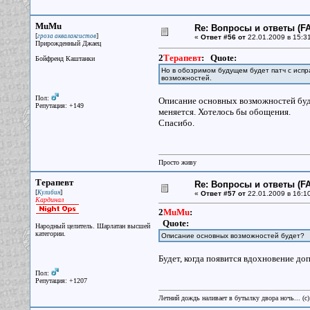
MuMu
Re: Вопросы и ответы (FA
[
]
гроза аквалангистов
«
Ответ #56 от
22.01.2009 в 15:31
Прирожденный Джаец
2
Терапевт
:
Quote:
Бойфренд Каштанки
Но в обозримом будущем будет патч с исп
возможностей.
Пол:
Описание основных возможностей будет
Репутация: +149
меняется. Хотелось бы обощения.
Спасибо.
Просто живу
Терапевт
Re: Вопросы и ответы (FA
[
]
Кулибин
«
Ответ #57 от
22.01.2009 в 16:10
Кардинал
2
MuMu
:
Quote:
Народный целитель. Шарлатан высшей
категории.
Описание основных возможностей будет?
Будет, когда появится вдохновение доп
Пол:
Репутация: +1207
Летний дождь наливает в бутылку двора ночь... (с