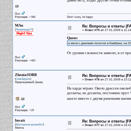
давно нету, ходят другие точки отбива
Пол:
Репутация: +306
Don't worry, be happy.
MAn
Re: Вопросы и ответы (FA
[
]
Человечище!!!
«
Ответ #75 от
27.01.2009 в 11:14
Quote:
а меня с джипами полезли в Камбрии, на 20
От уровня сложности зависит, и от пр
Пол:
Репутация: +403
ZheniaSOBR
Re: Вопросы и ответы (FA
[
]
Сеня Беркут
«
Ответ #76 от
27.01.2009 в 15:12
Прирожденный Джаец
На харде играю. Около драссен окола4
десанты, не десанты, постоянно прут.
шахте вместе с двумя ранеными наемн
Пол:
Репутация: +29
Invait
Re: Вопросы и ответы (FA
[
]
Моя твоя не наливайт!
«
Ответ #77 от
27.01.2009 в 18:43
Мигель