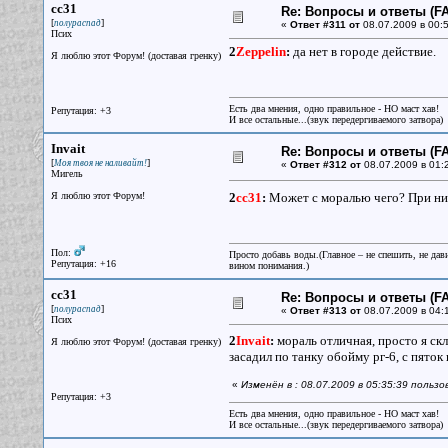
cc31
Re: Вопросы и ответы (FA
[
]
полураспад
«
Ответ #311 от
08.07.2009 в 00:5
Псих
2
Zeppelin
:
да нет в городе действие.
Я люблю этот Форум! (доставая гренку)
Есть два мнения, одно правильное - НО маст хав!
Репутация: +3
И все остальные...(звук передергиваемого затвора)
Invait
Re: Вопросы и ответы (FA
[
]
Моя твоя не наливайт!
«
Ответ #312 от
08.07.2009 в 01:
Мигель
Я люблю этот Форум!
2
cc31
:
Может с моралью чего? При низк
Пол:
Просто добавь воды.(Главное – не спешить, не дав
Репутация: +16
вином понимания.)
cc31
Re: Вопросы и ответы (FA
[
]
полураспад
«
Ответ #313 от
08.07.2009 в 04:
Псих
2
Invait
:
мораль отличная, просто я скл
Я люблю этот Форум! (доставая гренку)
засадил по танку обойму рг-6, с пяток 
«
Изменён в : 08.07.2009 в 05:35:39 польз
Репутация: +3
Есть два мнения, одно правильное - НО маст хав!
И все остальные...(звук передергиваемого затвора)