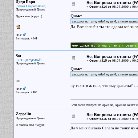
Дядя Боря
Re: Вопросы и ответы (FA
[
]
Скелет Старого Кота
«
Ответ #314 от
08.07.2009 в 06:
Прирожденный Джаец
Quote:
Дурка этот форум :)
засадил по танку обойму рг-6, с пяток гран
Да. Вот если бы ты это сделал всё за о
Пол:
Репутация: +841
Sot
Re: Вопросы и ответы (FA
[
]
СОТ 'Пригородный'
«
Ответ #315 от
08.07.2009 в 06:
Прирожденный Джаец
Quote:
:P
засадил по танку обойму рг-6, с пяток грана
ну так это ж танк, что ему гранаты? а 
Пол:
Репутация: +105
Если долго смотреть на Арулько, Арулько начнет с
Zeppelin
Re: Вопросы и ответы (FA
Прирожденный Джаец
«
Ответ #316 от
08.07.2009 в 07:
Я люблю этот Форум!
Да у меня бывало Серёга по танку из 