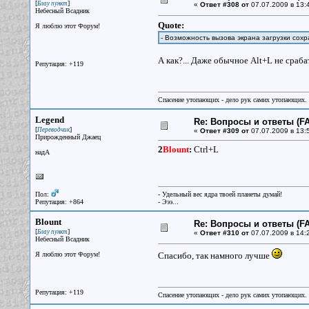
[
]
Блау пункт
«
Ответ #308 от
07.07.2009 в 13:
Небесный Всадник
Quote:
Я люблю этот Форум!
- Возможность вызова экрана загрузки сох
А как?... Даже обычное Alt+L не сраба
Репутация: +119
Спасение утопающих - дело рук самих утопающих.
Legend
Re: Вопросы и ответы (FA
[
]
Переводчик
«
Ответ #309 от
07.07.2009 в 13:
Прирожденный Джаец
2
Blount
:
Ctrl+L
надА
Пол:
- Удельный вес ядра твоей планеты думай!
Репутация: +864
- Эээ...
Blount
Re: Вопросы и ответы (FA
[
]
Блау пункт
«
Ответ #310 от
07.07.2009 в 14:
Небесный Всадник
Я люблю этот Форум!
Спасибо, так намного лучше
Репутация: +119
Спасение утопающих - дело рук самих утопающих.