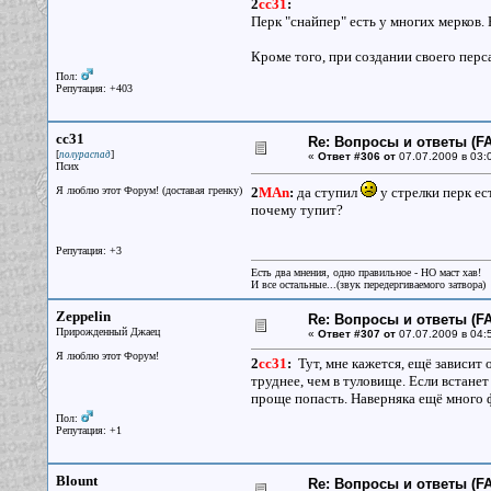
2
cc31
:
Перк "снайпер" есть у многих мерков. 
Кроме того, при создании своего перс
Пол:
Репутация: +403
cc31
Re: Вопросы и ответы (FA
[
]
полураспад
«
Ответ #306 от
07.07.2009 в 03:
Псих
Я люблю этот Форум! (доставая гренку)
2
MAn
:
да ступил
у стрелки перк ес
почему тупит?
Репутация: +3
Есть два мнения, одно правильное - НО маст хав!
И все остальные...(звук передергиваемого затвора)
Zeppelin
Re: Вопросы и ответы (FA
Прирожденный Джаец
«
Ответ #307 от
07.07.2009 в 04:
Я люблю этот Форум!
2
cc31
:
Тут, мне кажется, ещё зависит о
труднее, чем в туловище. Если встанет
проще попасть. Наверняка ещё много 
Пол:
Репутация: +1
Blount
Re: Вопросы и ответы (FA