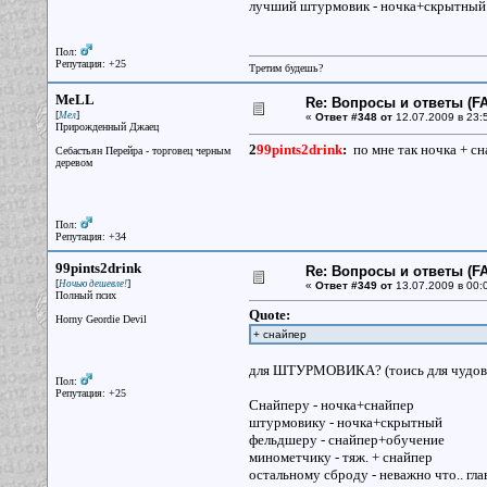
лучший штурмовик - ночка+скрытны
Пол:
Репутация: +25
Третим будешь?
MeLL
Re: Вопросы и ответы (FA
[
]
Мел
«
Ответ #348 от
12.07.2009 в 23:
Прирожденный Джаец
2
99pints2drink
:
по мне так ночка + сн
Себастьян Перейра - торговец черным
деревом
Пол:
Репутация: +34
99pints2drink
Re: Вопросы и ответы (FA
[
]
Ночью дешевле!
«
Ответ #349 от
13.07.2009 в 00:
Полный псих
Quote:
Horny Geordie Devil
+ снайпер
для ШТУРМОВИКА? (тоись для чудовища
Пол:
Репутация: +25
Снайперу - ночка+снайпер
штурмовику - ночка+скрытный
фельдшеру - снайпер+обучение
минометчику - тяж. + снайпер
остальному сброду - неважно что.. гла