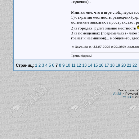
терпения)...
Мнится мне, что в игре с ЫД перки в
1) открытая местность. разведчик (ск
остальные выжигают пространство гр
2) в городах. рулит знание местности
3) в помещениях (подземельях) - либо
гранат и наемников)... в общем-то, зд
«
Изменён в : 13.07.2009 в 00:16:34 пользо
Третим будешь?
Страниц:
1
2
3
4
5
6
7
8
9
10
11
12
13
14
15
16
17
18
19
20
21
22
Статистика. Р
A.I.M.
»
Powered 
YaBB
© 200