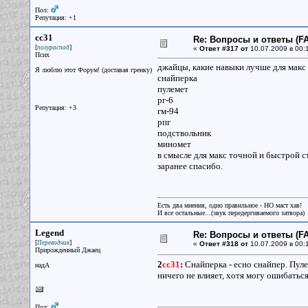
Пол:
Репутация: +1
cc31
Re: Вопросы и ответы (FA
[
]
полураспад
«
Ответ #317 от
10.07.2009 в 00:
Псих
джайцы, какие навыки лучше для макс
Я люблю этот Форум! (доставая гренку)
снайперка
пулемет
рг-6
Репутация: +3
гм-94
рпг
подствольник
миномет
в смысле для макс точной и быстрой с
заранее спасибо.
Есть два мнения, одно правильное - НО маст хав!
И все остальные...(звук передергиваемого затвора)
Legend
Re: Вопросы и ответы (FA
[
]
Переводчик
«
Ответ #318 от
10.07.2009 в 00:
Прирожденный Джаец
2
cc31
:
Снайперка - есно снайпер. Пуле
надА
ничего не влияет, хотя могу ошибаться
Пол: