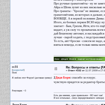
Про ручные гранатомёты - ну не замет
Айра и Шенк лупят из них нисколько не
Про гранаты - "броски" не лишние, ес
гранатомётами, из которых и дальше, и
ВООБЩЕ. А в первой половине Димы хв
Итого, из боевых перков ВСЮ игру нуж
хватает - Бык, Гризли, Игги, кто-то ещ
кидает, а уж силу то прокачаешь всем в
дай Бешеному автомат, и наслаждайся
лучше - парой ходить, с подстраховк
То есть, авт+броски - совсем не надо,
взяться некогда, если только мины конч
cc31
Re: Вопросы и ответы (FA
[
]
полураспад
«
Ответ #332 от
11.07.2009 в 17:0
Псих
2
Дядя Боря
:
спасибо за ескурс.
Я люблю этот Форум! (доставая гренку)
чувствую придется за редактор брать
Репутация: +3
Есть два мнения, одно правильное - НО маст хав!
И все остальные...(звук передергиваемого затвора)
Дядя Боря