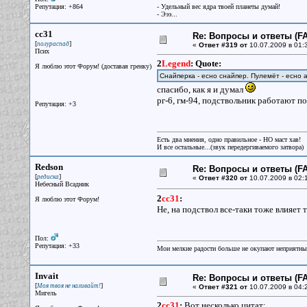
Репутация: +864
- Удельный вес ядра твоей планеты думай!
- Эээ...
cc31
Re: Вопросы и ответы (FA
[
]
полураспад
«
Ответ #319 от
10.07.2009 в 01:
Псих
2
Legend
:
Quote:
Я люблю этот Форум! (доставая гренку)
Снайперка - есно снайпер. Пулемёт - есно 
спасибо, как я и думал
рг-6, гм-94, подствольник работают по
Репутация: +3
Есть два мнения, одно правильное - НО маст хав!
И все остальные...(звук передергиваемого затвора)
Redson
Re: Вопросы и ответы (FA
[
]
редиска
«
Ответ #320 от
10.07.2009 в 02:
Небесный Всадник
2
cc31
:
Я люблю этот Форум!
Не, на подствол все-таки тоже влияет 
Пол:
Репутация: +33
Мои мелкие радости больше не окупают неприятные
Invait
Re: Вопросы и ответы (FA
[
]
Моя твоя не наливайт!
«
Ответ #321 от
10.07.2009 в 04:
Мигель
2
cc31
:
Вот несколько цитат: