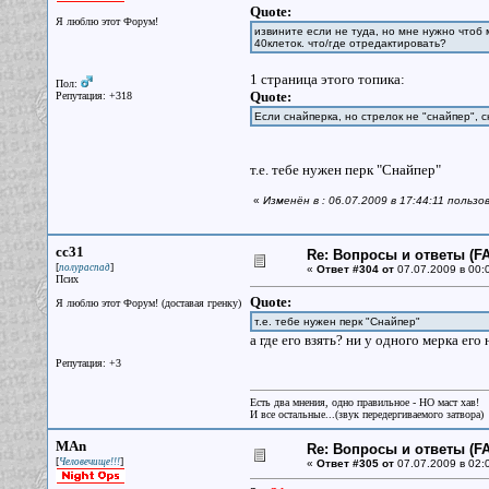
Quote:
Я люблю этот Форум!
извините если не туда, но мне нужно чтоб 
40клеток. что/где отредактировать?
1 страница этого топика:
Пол:
Quote:
Репутация: +318
Если снайперка, но стрелок не "снайпер", 
т.е. тебе нужен перк "Снайпер"
«
Изменён в : 06.07.2009 в 17:44:11 пользо
cc31
Re: Вопросы и ответы (FA
[
]
полураспад
«
Ответ #304 от
07.07.2009 в 00:
Псих
Quote:
Я люблю этот Форум! (доставая гренку)
т.е. тебе нужен перк "Снайпер"
а где его взять? ни у одного мерка его 
Репутация: +3
Есть два мнения, одно правильное - НО маст хав!
И все остальные...(звук передергиваемого затвора)
MAn
Re: Вопросы и ответы (FA
[
]
Человечище!!!
«
Ответ #305 от
07.07.2009 в 02: