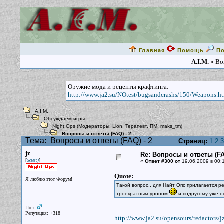
Главная
Помощь
П
A.I.M.
« Воп
Оружие мода и рецепты крафтинга:
http://www.ja2.su/NOtest/bugsandcrashs/150/Weapons.h
A.I.M.
Обсуждаем игры
Night Ops
(Модераторы:
Lion
,
Терапевт
,
ПМ
,
maks_tm
)
Вопросы и ответы (FAQ) - 2
Тема:
Вопросы и ответы (FAQ) - 2
Страниц:
1
2
3
jz
Re: Вопросы и ответы (FA
[
]
жыз:)
«
Ответ #300 от
19.06.2009 в 00:
Quote:
Я люблю этот Форум!
Такой вопрос.. для Найт Опс прилагается р
троекратным уроном
и подругому уже н
Пол:
Репутация: +318
http://www.ja2.su/opensours/redactors/jz