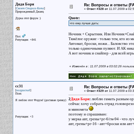
Дядя Боря
Re: Вопросы и ответы (FA
[
]
Скелет Старого Кота
«
Ответ #328 от
11.07.2009 в 02:5
Прирожденный Джаец
Quote:
Дурка этот форум :)
что ему лучше дать:
Ночник + Скрытник. Или Ночник+Сна
Пол:
Тяжёлое оружие - только тем, кто из ми
Репутация: +841
Автомат, броски, ножи... Баловство эт
только одиночными пуляют. И АК ника
А вот ночник и снайпер - для всей иг
«
Изменён в : 11.07.2009 в 03:02:26 польз
cc31
Re: Вопросы и ответы (FA
[
]
полураспад
«
Ответ #329 от
11.07.2009 в 03:3
Псих
2
Дядя Боря
:
люблю гамать разным ор
Я люблю этот Форум! (доставая гренку)
сейчас хочу собрать отряд головорезов
и миномета
поэтому и спрашиваю:
Репутация: +3
у мерка авт, грены+рг-6/гм-94 - что л
авт, грены+рг-16 - авт+броски или авт