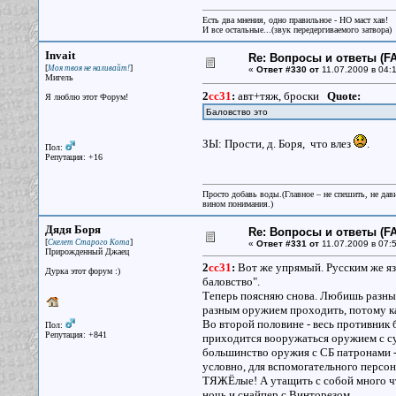
Есть два мнения, одно правильное - НО маст хав!
И все остальные...(звук передергиваемого затвора)
Invait
Re: Вопросы и ответы (FA
[
]
Моя твоя не наливайт!
«
Ответ #330 от
11.07.2009 в 04:1
Мигель
2
cc31
:
авт+тяж, броски
Quote:
Я люблю этот Форум!
Баловство это
ЗЫ: Прости, д. Боря, что влез
.
Пол:
Репутация: +16
Просто добавь воды.(Главное – не спешить, не дав
вином понимания.)
Дядя Боря
Re: Вопросы и ответы (FA
[
]
Скелет Старого Кота
«
Ответ #331 от
11.07.2009 в 07:5
Прирожденный Джаец
2
cc31
:
Вот же упрямый. Русским же язык
Дурка этот форум :)
баловство".
Теперь поясняю снова. Любишь разным
разным оружием проходить, потому как
Во второй половине - весь противник
Пол:
Репутация: +841
приходится вооружаться оружием с с
большинство оружия с СБ патронами -
условно, для вспомогательного персон
ТЯЖЁлые! А утащить с собой много что
ночь и снайпер с Винторезом.