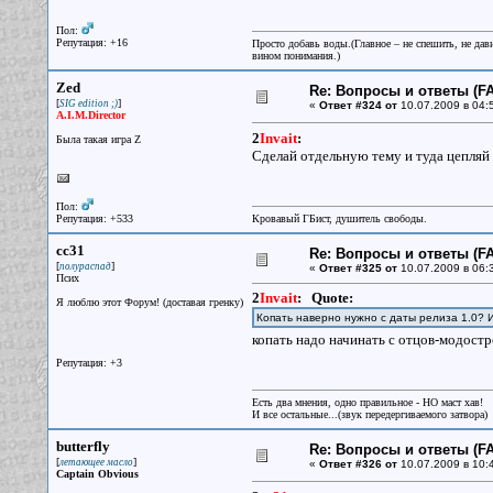
Пол:
Репутация: +16
Просто добавь воды.(Главное – не спешить, не дав
вином понимания.)
Zed
Re: Вопросы и ответы (FA
[
]
SIG edition ;)
«
Ответ #324 от
10.07.2009 в 04:
A.I.M.Director
2
Invait
:
Была такая игра Z
Сделай отдельную тему и туда цепляй
Пол:
Репутация: +533
Кровавый ГБист, душитель свободы.
cc31
Re: Вопросы и ответы (FA
[
]
полураспад
«
Ответ #325 от
10.07.2009 в 06:
Псих
2
Invait
:
Quote:
Я люблю этот Форум! (доставая гренку)
Копать наверно нужно с даты релиза 1.0? И
копать надо начинать с отцов-модост
Репутация: +3
Есть два мнения, одно правильное - НО маст хав!
И все остальные...(звук передергиваемого затвора)
butterfly
Re: Вопросы и ответы (FA
[
]
летающее масло
«
Ответ #326 от
10.07.2009 в 10:
Captain Obvious