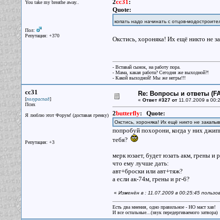
2
cc31
:
You take my breathe away..
Quote:
копать надо начинать с отцов-модостроит
Пол:
Репутация: +370
Окстись, хороняка! Их ещё никто не з
- Вставай сынок, на работу пора.
- Мама, какая работа? Сегодня же выходной?!
- Какой выходной! Мы же негры!!!
cc31
Re: Вопросы и ответы (FA
[
]
полураспад
«
Ответ #327 от
11.07.2009 в 00:2
Псих
2
butterfly
:
Quote:
Я люблю этот Форум! (доставая гренку)
Окстись, хороняка! Их ещё никто не закапы
попробуй похорони, когда у них джипы 
тебя?
Репутация: +3
мерк юзает, будет юзать акм, грены и р
что ему лучше дать:
авт+броски или авт+тяж?
а если ак-74м, грены и рг-6?
«
Изменён в : 11.07.2009 в 00:25:45 польз
Есть два мнения, одно правильное - НО маст хав!
И все остальные...(звук передергиваемого затвора)