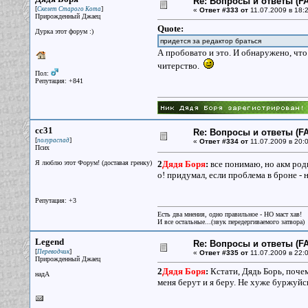
Re: Вопросы и ответы (FA
[
]
Скелет Старого Кота
«
Ответ #333 от
11.07.2009 в 18:2
Прирожденный Джаец
Quote:
Дурка этот форум :)
придется за редактор браться
А пробовато и это. И обнаружено, что 
читерство.
Пол:
Репутация: +841
cc31
Re: Вопросы и ответы (FA
[
]
полураспад
«
Ответ #334 от
11.07.2009 в 20:0
Псих
Я люблю этот Форум! (доставая гренку)
2
Дядя Боря
:
все понимаю, но акм род
о! придумал, если проблема в броне - 
Репутация: +3
Есть два мнения, одно правильное - НО маст хав!
И все остальные...(звук передергиваемого затвора)
Legend
Re: Вопросы и ответы (FA
[
]
Переводчик
«
Ответ #335 от
11.07.2009 в 22:0
Прирожденный Джаец
2
Дядя Боря
:
Кстати, Дядь Борь, почем
надА
меня берут и я беру. Не хуже буржуйс