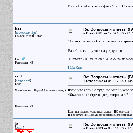
Или в Excel открыть файл "ttx.txt" - ко
kaa
Re: Вопросы и ответы (FA
[
]
спокоен, как удав
«
Ответ #301 от
19.06.2009 в 01:
Прирожденный Джаец
*Если в файлике ttx.txt изменить врем
Разобрался, и у того и у другого.
«
Изменён в : 19.06.2009 в 06:27:50 польз
Пол:
Репутация: +5
I Like Guns
cc31
Re: Вопросы и ответы (FA
[
]
полураспад
«
Ответ #302 от
06.07.2009 в 13:
Псих
извините если не туда, но мне нужно ч
Я люблю этот Форум! (доставая гренку)
40клеток. что/где отредактировать?
Репутация: +3
Есть два мнения, одно правильное - НО маст хав!
И все остальные...(звук передергиваемого затвора)
jz
Re: Вопросы и ответы (FA
[
]
жыз:)
«
Ответ #303 от
06.07.2009 в 17: