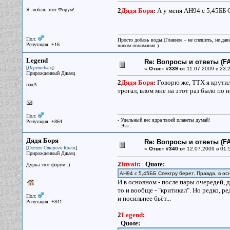
Я люблю этот Форум!
2
Дядя Боря
:
А у меня АН94 с 5,45ББ С
Пол:
Просто добавь воды.(Главное – не спешить, не дав
Репутация: +16
вином понимания.)
Legend
Re: Вопросы и ответы (FA
[
]
Переводчик
«
Ответ #339 от
11.07.2009 в 23:2
Прирожденный Джаец
2
Дядя Боря
:
Говорю же, ТТХ я крутил
надА
трогал, влом мне на этот раз было по 
Пол:
- Удельный вес ядра твоей планеты думай!
Репутация: +864
- Эээ...
Дядя Боря
Re: Вопросы и ответы (FA
[
]
Скелет Старого Кота
«
Ответ #340 от
12.07.2009 в 01:
Прирожденный Джаец
2
Invait
:
Quote:
Дурка этот форум :)
АН94 с 5,45ББ Спектру берет. Правда, в ос
И в основном - после пары очередей, 
то и вообще - "критикал". Но редко, ре
Пол:
и посильнее бьёт...
Репутация: +841
2
Legend
:
Quote: