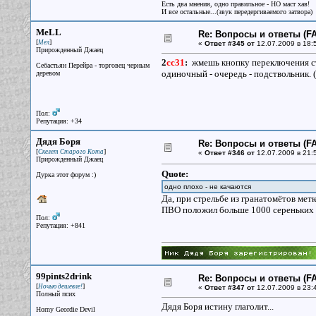
Есть два мнения, одно правильное - НО маст хав!
И все остальные...(звук передергиваемого затвора)
MeLL
Re: Вопросы и ответы (FA
[
]
Мел
«
Ответ #345 от
12.07.2009 в 18:
Прирожденный Джаец
2
cc31
:
жмешь кнопку переключения с
Себастьян Перейра - торговец черным
одиночный - очередь - подствольник. (
деревом
Пол:
Репутация: +34
Дядя Боря
Re: Вопросы и ответы (FA
[
]
Скелет Старого Кота
«
Ответ #346 от
12.07.2009 в 21:
Прирожденный Джаец
Quote:
Дурка этот форум :)
одно плохо - не качаются
Да, при стрельбе из гранатомётов ме
ПВО положил больше 1000 сереньких и 
Пол:
Репутация: +841
99pints2drink
Re: Вопросы и ответы (FA
[
]
Ночью дешевле!
«
Ответ #347 от
12.07.2009 в 23:4
Полный псих
Дядя Боря истину глаголит...
Horny Geordie Devil