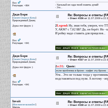
Пол:
- Удельный вес ядра твоей планеты думай!
Репутация: +864
- Эээ...
Дядя Боря
Re: Вопросы и ответы (FA
[
]
Скелет Старого Кота
«
Ответ #336 от
11.07.2009 в 22:3
Прирожденный Джаец
2
Legend
:
Ну, зная тебя, уверен, что 
Дурка этот форум :)
У, АКМ? с 7,62 ББ? Да, он берёт. Но - 
И рейку надо ставить для прицелов...
Пол:
Репутация: +841
Дядя Боря
Re: Вопросы и ответы (FA
[
]
Скелет Старого Кота
«
Ответ #337 от
11.07.2009 в 22:3
Прирожденный Джаец
2
cc31
:
Quote:
Дурка этот форум :)
если проблема в броне - нафиг эту броню
Угм... Это не только тогда у противник
подставляться под пули. А потому - и
Пол:
Репутация: +841
Invait
Re: Вопросы и ответы (FA
[
]
Моя твоя не наливайт!
«
Ответ #338 от
11.07.2009 в 22:4
Мигель