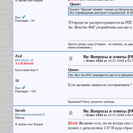
Я люблю этот Форум!
Quote:
Талант "броски" влияет только на бросок р
Это справедливо для всех голд-версий. В 
Пол:
Репутация: +16
ТО вроде не распространяется на РПГ.
Зы: Вот бы ФАГ упорядочть как-то и
Просто добавь воды.(Главное – не спешить, не дав
вином понимания.)
Zed
Re: Вопросы и ответы (FA
[
]
SIG edition ;)
«
Ответ #322 от
10.07.2009 в 04:
A.I.M.Director
Quote:
Была такая игра Z
Зы: Вот бы ФАГ упорядочть как-то и пришп
Есть желание заняться составлением ?
Пол:
Репутация: +533
Кровавый ГБист, душитель свободы.
Invait
Re: Вопросы и ответы (FA
[
]
Моя твоя не наливайт!
«
Ответ #323 от
10.07.2009 в 04:
Мигель
2
Zed
:
Желание есть, но не всегда оно
Я люблю этот Форум!
нужно с даты релиза 1.0? И куда сбра