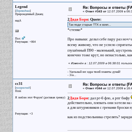
Legend
Re: Вопросы и ответы (FA
[
]
Переводчик
«
Ответ #343 от
12.07.2009 в 06:
Прирожденный Джаец
2
Дядя Боря
:
Quote:
надА
Так поди старые ТТХ и взял...
*стенко*
Пол:
Про навыки: делал себе пару раз ноч+а
Репутация: +864
всему живому, что не успело спрятать
глушённый П90 - маленький, шустрень
конечно тоже крут, но ненастолько, ка
«
Изменён в : 12.07.2009 в 06:38:01 польз
- Удельный вес ядра твоей планеты думай!
- Эээ...
cc31
Re: Вопросы и ответы (FA
[
]
полураспад
«
Ответ #344 от
12.07.2009 в 18:
Псих
Я люблю этот Форум! (доставая гренку)
2
Дядя Боря
:
дал рг-6 фло, а рпг бифу
действительно, плевать они хотели на 
а для штурмовиков с гренами броски нуж
Репутация: +3
как из подствольника стрелять? зарядил