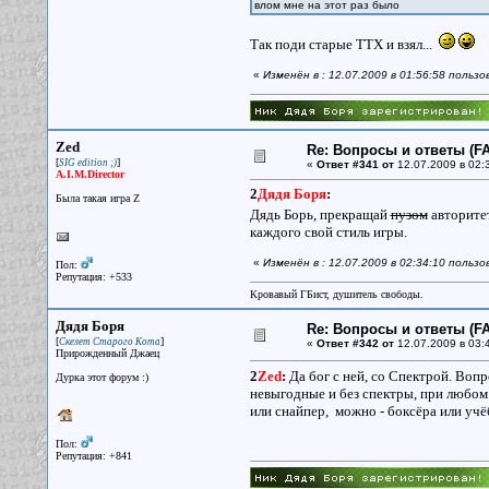
влом мне на этот раз было
Так поди старые ТТХ и взял...
«
Изменён в : 12.07.2009 в 01:56:58 польз
Zed
Re: Вопросы и ответы (FA
[
]
SIG edition ;)
«
Ответ #341 от
12.07.2009 в 02:
A.I.M.Director
2
Дядя Боря
:
Была такая игра Z
Дядь Борь, прекращай
пузом
авторите
каждого свой стиль игры.
«
Изменён в : 12.07.2009 в 02:34:10 польз
Пол:
Репутация: +533
Кровавый ГБист, душитель свободы.
Дядя Боря
Re: Вопросы и ответы (FA
[
]
Скелет Старого Кота
«
Ответ #342 от
12.07.2009 в 03:
Прирожденный Джаец
2
Zed
:
Да бог с ней, со Спектрой. Вопр
Дурка этот форум :)
невыгодные и без спектры, при любом р
или снайпер, можно - боксёра или учёб
Пол:
Репутация: +841