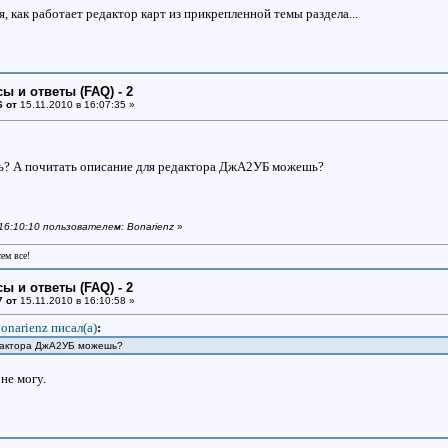
я, как работает редактор карт из прикрепленной темы раздела...
ы и ответы (FAQ) - 2
6 от
15.11.2010 в 16:07:35 »
ь? А почитать описание для редактора ДжА2УБ можешь?
 16:10:10 пользователем: Bonarienz
»
сем все!
ы и ответы (FAQ) - 2
7 от
15.11.2010 в 16:10:58 »
onarienz писал(a)
:
едактора ДжА2УБ можешь?
 не могу.