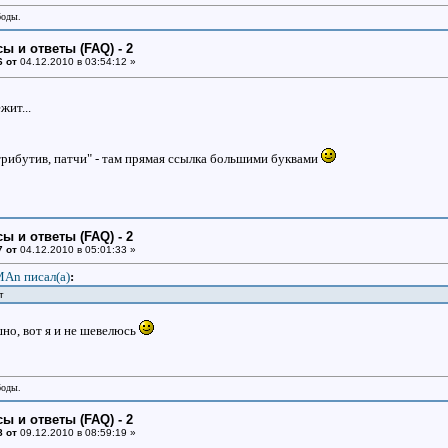
боды.
ы и ответы (FAQ) - 2
6 от
04.12.2010 в 03:54:12 »
жит...
рибутив, патчи" - там прямая ссылка большими буквами
ы и ответы (FAQ) - 2
7 от
04.12.2010 в 05:01:33 »
An писал(a)
:
т
шно, вот я и не шевелюсь
боды.
ы и ответы (FAQ) - 2
8 от
09.12.2010 в 08:59:19 »