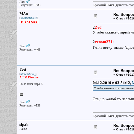
Пол:
Репутация: +533
Кровавый ГБист, душитель сво
MAn
Re: Вопрос
[
]
Человечище!!!
«
Ответ #101
2
Zed
:
У тебя кажись старый ле
2
venom271
:
Пол:
Глянь ветку выше "Дист
Репутация: +403
Zed
Re: Вопрос
[
]
SIG edition ;)
«
Ответ #101
A.I.M.Director
04.12.2010 в 03:54:12,
M
Была такая игра Z
У тебя кажись старый лежи
Ога, но жалоб то неслы
Пол:
Репутация: +533
Кровавый ГБист, душитель сво
slpak
Re: Вопрос
Пакос
«
Ответ #101