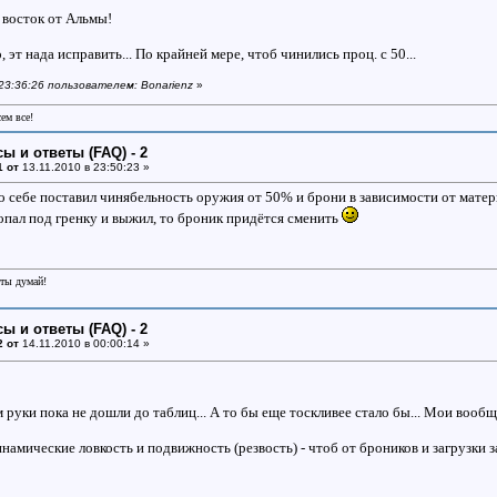
 восток от Альмы!
 эт нада исправить... По крайней мере, чтоб чинились проц. с 50...
 23:36:26 пользователем: Bonarienz
»
сем все!
ы и ответы (FAQ) - 2
1 от
13.11.2010 в 23:50:23 »
 себе поставил чинябельность оружия от 50% и брони в зависимости от материа
попал под гренку и выжил, то броник придётся сменить
еты думай!
ы и ответы (FAQ) - 2
2 от
14.11.2010 в 00:00:14 »
руки пока не дошли до таблиц... А то бы еще тоскливее стало бы... Мои вообще
намические ловкость и подвижность (резвость) - чтоб от броников и загрузки з