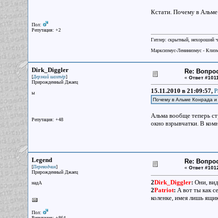
Кстати. Почему в Альме
Пол:
Репутация: +2
Гитлер: скрытный, нехороший ч
Марксизмус-Ленинизмус - Клизм
Dirk_Diggler
Re: Вопрос
[
]
Дерзкий шахтёр
«
Ответ #1011
Прирожденный Джаец
15.11.2010 в 21:09:57,
P
ы
Почему в Альме Конрада и
Альма вообще теперь стр
Репутация: +48
окно взрывчатки. В комн
Legend
Re: Вопрос
[
]
Переводчик
«
Ответ #101
Прирожденный Джаец
2
Dirk_Diggler
:
Они, вид
надА
2
Patriot
:
А вот ты как с
коленке, имея лишь ящи
Пол:
Репутация: +864