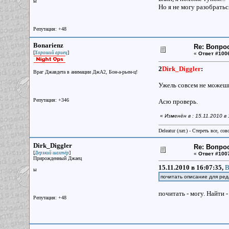
ы
Но я не могу разобратьс
Репутация: +48
Bonarienz
Re: Вопрос
[
]
Хороший ариец
«
Ответ #100
2
Dirk_Diggler
:
Враг Джавдета в анимации ДжА2, Бон-а-рьен-ц!
Ужель совсем не можеш
Репутация: +346
Асю проверь.
«
Изменён в : 15.11.2010 в
Deleatur (лат.) - Стереть все, сов
Dirk_Diggler
Re: Вопрос
[
]
Дерзкий шахтёр
«
Ответ #100
Прирожденный Джаец
15.11.2010 в 16:07:35,
B
ы
почитать описание для р
почитать - могу. Найти -
Репутация: +48