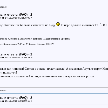
сем все!
ы и ответы (FAQ) - 2
3 от
14.11.2010 в 21:05:07 »
бще обновления больше скачивать не буду
. В игре должно чиниться ВСЁ. И в
еловек. Склонен к Басмачеству. Неженат. (Махачкалинские Бродяги)
ус Капитализмус!! (Речь Ф.Кастро. Сборная СССР.)
ы и ответы (FAQ) - 2
4 от
14.11.2010 в 21:16:38 »
ся, и так чинится! Стекла в очках - пластиковые! А пластик в Арульке варят М
ти полирует!
лучают из кошачьей мочи, а затемнение - из отвара коровьих рогов.
сем все!
ы и ответы (FAQ) - 2
5 от
15.11.2010 в 01:49:19 »