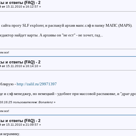
ы и ответы (FAQ) - 2
8 от
15.11.2010 в 16:12:57 »
о сайта прогу SLF explorer, и распакуй архив мапс.слф в папку МАПС (MAPS).
едактор найдет карты. А архивы он "не ест" - не хочет, гад...
сем все!
ы и ответы (FAQ) - 2
9 от
15.11.2010 в 16:14:10 »
ублирую -
http://zalil.ru/29971397
ще и слф менеджер, но немецкий - удобнее при массовой распаковке, и "драг-др
 16:16:25 пользователем: Bonarienz
»
сем все!
ы и ответы (FAQ) - 2
0 от
15.11.2010 в 21:09:57 »
я керамику.