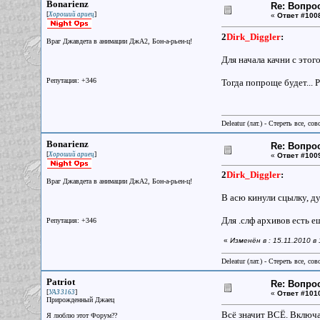
Bonarienz
Re: Вопрос
[
]
Хороший ариец
«
Ответ #100
2
Dirk_Diggler
:
Враг Джавдета в анимации ДжА2, Бон-а-рьен-ц!
Для начала качни с этог
Репутация: +346
Тогда попроще будет... Р
Deleatur (лат.) - Стереть все, сов
Bonarienz
Re: Вопрос
[
]
Хороший ариец
«
Ответ #100
2
Dirk_Diggler
:
Враг Джавдета в анимации ДжА2, Бон-а-рьен-ц!
В асю кинули сцылку, д
Для .слф архивов есть е
Репутация: +346
«
Изменён в : 15.11.2010 в
Deleatur (лат.) - Стереть все, сов
Patriot
Re: Вопрос
[
]
УАЗ 3163
«
Ответ #101
Прирожденный Джаец
Всё значит ВСЁ. Включа
Я люблю этот Форум??