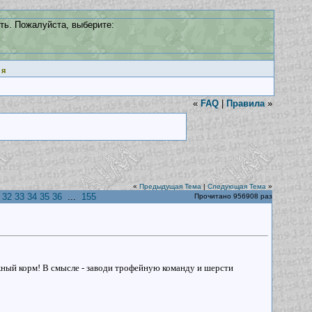
ть. Пожалуйста, выберите:
ия
«
FAQ
|
Правила
»
«
Предыдущая Тема
|
Следующая Тема
»
32
33
34
35
36
...
155
Прочитано 956908 раз
жный корм! В смысле - заводи трофейную команду и шерсти