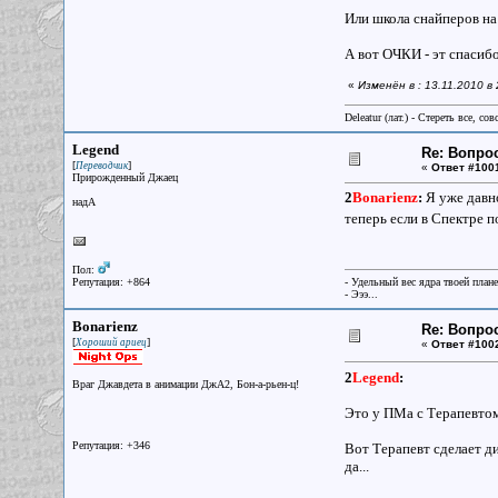
Или школа снайперов на
А вот ОЧКИ - эт спасибо,
«
Изменён в : 13.11.2010 в
Deleatur (лат.) - Стереть все, сов
Legend
Re: Вопрос
[
]
Переводчик
«
Ответ #100
Прирожденный Джаец
2
Bonarienz
:
Я уже давно
надА
теперь если в Спектре 
Пол:
Репутация: +864
- Удельный вес ядра твоей план
- Эээ...
Bonarienz
Re: Вопрос
[
]
Хороший ариец
«
Ответ #100
2
Legend
:
Враг Джавдета в анимации ДжА2, Бон-а-рьен-ц!
Это у ПМа с Терапевтом 
Репутация: +346
Вот Терапевт сделает ди
да...