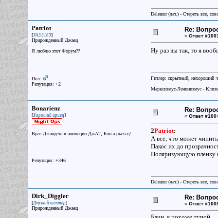
Deleatur (лат.) - Стереть все, сов
Patriot
Re: Вопрос
[
]
УАЗ 3163
«
Ответ #100
Прирожденный Джаец
Ну раз вы так, то я воо
Я люблю этот Форум??
Гитлер: скрытный, нехороший ч
Пол:
Репутация: +2
Марксизмус-Ленинизмус - Клизм
Bonarienz
Re: Вопрос
[
]
Хороший ариец
«
Ответ #100
2
Patriot
:
Враг Джавдета в анимации ДжА2, Бон-а-рьен-ц!
А все, что может чинить
Пакос их до прозрачнос
Поляризующую пленку по
Репутация: +346
Deleatur (лат.) - Стереть все, сов
Dirk_Diggler
Re: Вопрос
[
]
Дерзкий шахтёр
«
Ответ #100
Прирожденный Джаец
Блин, я похоже тупой...