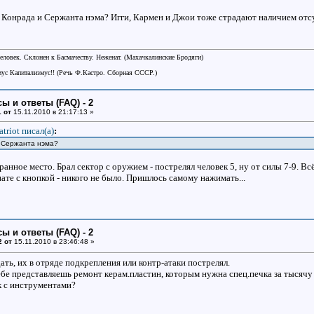
 Конрада и Сержанта нэма? Игги, Кармен и Джои тоже страдают наличием отс
еловек. Склонен к Басмачеству. Неженат. (Махачкалинские Бродяги)
ус Капитализмус!! (Речь Ф.Кастро. Сборная СССР.)
ы и ответы (FAQ) - 2
 от
15.11.2010 в 21:17:13 »
atriot писал(a)
:
 Сержанта нэма?
анное место. Брал сектор с оружием - пострелял человек 5, ну от силы 7-9. Вс
ате с кнопкой - никого не было. Пришлось самому нажимать...
ы и ответы (FAQ) - 2
2 от
15.11.2010 в 23:46:48 »
ать, их в отряде подкрепления или контр-атаки пострелял.
ебе представляешь ремонт керам.пластин, которым нужна спец.печка за тысячу 
к с инструментами?