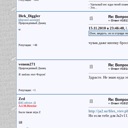
- Удельный вес ядра твоей план
- Эээ...
Dirk_Diggler
Re: Вопрос
[
]
Дерзкий шахтёр
«
Ответ #101
Прирожденный Джаец
15.11.2010 в 23:46:48,
L
ы
Они, видать, их в отряде 
чувак даже кнопку броси
Репутация: +48
venom271
Re: Вопрос
Прирожденный Джаец
«
Ответ #101
Я люблю этот Форум!
Здрасте. Не знаю куда э
Репутация: +1
Zed
Re: Вопрос
[
]
SIG edition ;)
«
Ответ #101
A.I.M.Director
http://ja2.su/files_viev.
Была такая игра Z
Но если тебе для Ja2v11