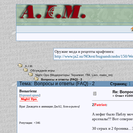
Оружие мода и рецепты крафтинга:
http://www.ja2.su/NOtest/bugsandcrashs/150/W
A.I.M.
Обсуждаем игры
Night Ops
(Модераторы:
Терапевт
,
ПМ
,
Lion
,
maks_tm
)
Вопросы и ответы (FAQ) - 2
Тема:
Вопросы и ответы (FAQ) - 2
Страниц:
1
.
Bonarienz
Re: Вопрос
[
]
Хороший ариец
«
Ответ #100
2
Patriot
:
Враг Джавдета в анимации ДжА2, Бон-а-рьен-ц!
А нефиг было Паблу моч
арсеналы!!! Вот северне
Репутация: +346
30 серых и 2 броника... 