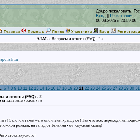
Добро пожаловать, Гос
Вход
||
Регистрация
.
06.08.2026 в 20:59:06
Главная
Помощь
Поиск
Участники
Вход
Регистрац
A.I.M.
« Вопросы и ответы (FAQ) - 2 »
eapons.htm
..
6
7
8
9
10
11
12
13
14
15
16
17
18
19
20
21
22
23
24
25
26
27
28
29
30
31
ы и ответы (FAQ) - 2
0 от
13.11.2010 в 23:34:52 »
ить! Сало, он такой - его ополчены крышуют! Так что все, переходи на подно
е южной рокады, на запад от Балайма - оч. скусный склад!
Зато стока вкусного!