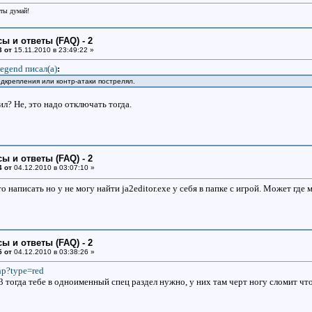
еты думай!
ы и ответы (FAQ) - 2
3 от
15.11.2010 в 23:49:22 »
egend писал(a)
:
подкрепления или контр-атаки пострелял.
л? Не, это надо отключать тогда.
ы и ответы (FAQ) - 2
4 от
04.12.2010 в 03:07:10 »
то написать но у не могу найти ja2editor.exe у себя в папке с игрой. Может гд
ы и ответы (FAQ) - 2
5 от
04.12.2010 в 03:38:26 »
php?type=red
3 тогда тебе в одноименный спец раздел нужно, у них там черт ногу сломит что