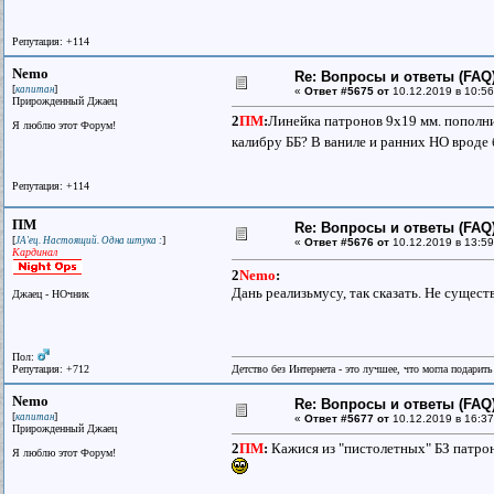
Репутация: +114
Nemo
Re: Вопросы и ответы (FAQ)
[
]
капитан
«
Ответ #5675 от
10.12.2019 в 10:56
Прирожденный Джаец
2
ПМ
:
Линейка патронов 9х19 мм. пополни
Я люблю этот Форум!
калибру ББ? В ваниле и ранних НО вроде
Репутация: +114
ПМ
Re: Вопросы и ответы (FAQ)
[
]
JA'ец. Настоящий. Одна штука :
«
Ответ #5676 от
10.12.2019 в 13:59
Кардинал
2
Nemo
:
Дань реализьмусу, так сказать. Не сущест
Джаец - НОчник
Пол:
Репутация: +712
Детство без Интернета - это лучшее, что могла подарит
Nemo
Re: Вопросы и ответы (FAQ)
[
]
капитан
«
Ответ #5677 от
10.12.2019 в 16:37
Прирожденный Джаец
2
ПМ
:
Кажися из "пистолетных" БЗ патрон
Я люблю этот Форум!