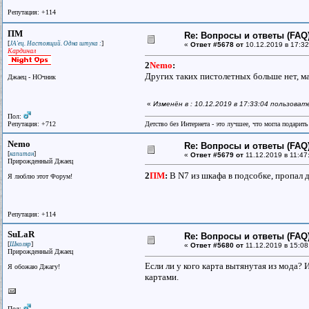
Репутация: +114
ПМ
Re: Вопросы и ответы (FAQ)
[
]
JA'ец. Настоящий. Одна штука :
«
Ответ #5678 от
10.12.2019 в 17:32
Кардинал
2
Nemo
:
Других таких пистолетных больше нет, м
Джаец - НОчник
«
Изменён в : 10.12.2019 в 17:33:04 пользова
Пол:
Репутация: +712
Детство без Интернета - это лучшее, что могла подарит
Nemo
Re: Вопросы и ответы (FAQ)
[
]
капитан
«
Ответ #5679 от
11.12.2019 в 11:47
Прирожденный Джаец
2
ПМ
:
В N7 из шкафа в подсобке, пропал 
Я люблю этот Форум!
Репутация: +114
SuLaR
Re: Вопросы и ответы (FAQ)
[
]
Школяр
«
Ответ #5680 от
11.12.2019 в 15:08
Прирожденный Джаец
Если ли у кого карта вытянутая из мода?
Я обожаю Джагу!
картами.
Пол: