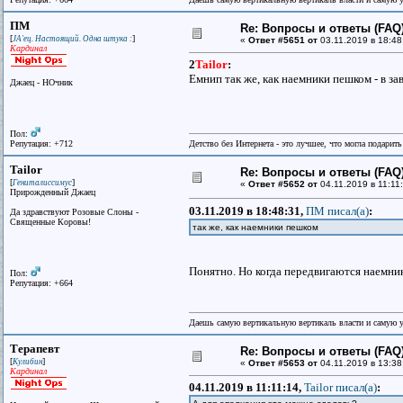
ПМ
Re: Вопросы и ответы (FAQ)
[
]
JA'ец. Настоящий. Одна штука :
«
Ответ #5651 от
03.11.2019 в 18:48
Кардинал
2
Tailor
:
Емнип так же, как наемники пешком - в за
Джаец - НОчник
Пол:
Репутация: +712
Детство без Интернета - это лучшее, что могла подарит
Tailor
Re: Вопросы и ответы (FAQ)
[
]
Гениталиссимус
«
Ответ #5652 от
04.11.2019 в 11:11
Прирожденный Джаец
03.11.2019 в 18:48:31,
ПМ писал(a)
:
Да здравствуют Розовые Слоны -
Священные Коровы!
так же, как наемники пешком
Понятно. Но когда передвигаются наемник
Пол:
Репутация: +664
Даешь самую вертикальную вертикаль власти и самую 
Терапевт
Re: Вопросы и ответы (FAQ)
[
]
Кулибин
«
Ответ #5653 от
04.11.2019 в 13:38
Кардинал
04.11.2019 в 11:11:14,
Tailor писал(a)
: