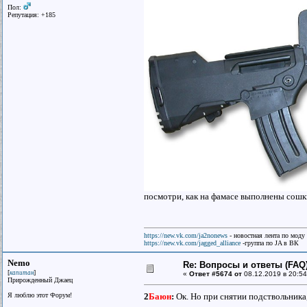
Пол:
Репутация: +185
посмотри, как на фамасе выполнены сошк
https://new.vk.com/ja2nonews
- новостная лента по моду
https://new.vk.com/jagged_alliance
-группа по JA в ВК
Nemo
Re: Вопросы и ответы (FAQ)
[
]
капитан
«
Ответ #5674 от
08.12.2019 в 20:54
Прирожденный Джаец
Я люблю этот Форум!
2
Баюн
:
Ок. Но при снятии подствольника,