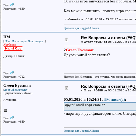
Обычная игра запускается без проблем. М
Пол:
Репутация: +680
Как можно выяснить - почему игра краше
«
Изменён в : 05.01.2020 в 15:38:27 пользова
Графика для Jagged Alliance
ПМ
Re: Вопросы и ответы (FAQ)
[
]
JA'ец. Настоящий. Одна штука :
«
Ответ #5687 от
05.01.2020 в 16:24
Кардинал
2
Green Eyesman
:
Другой какой софт ставил?
Джаец - НОчник
Пол:
Репутация: +712
Детство без Интернета - это лучшее, что могла подарит
Green Eyesman
Re: Вопросы и ответы (FAQ)
[
]
Добрый волшебник
«
Ответ #5688 от
05.01.2020 в 16:44
Прирожденный Джаец
05.01.2020 в 16:24:31,
ПМ писал(a)
:
И тишина...
Другой какой софт ставил?
- пара игр и русификаторов к ним. Специф
Пол:
Репутация: +680
Графика для Jagged Alliance