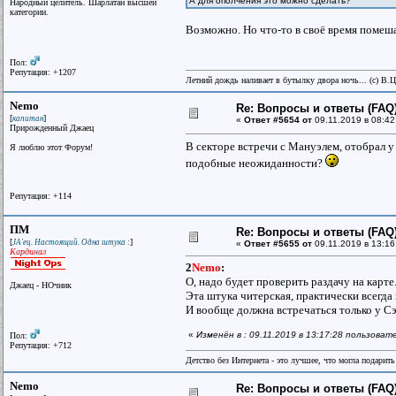
А для ополчения это можно сделать?
Народный целитель. Шарлатан высшей
категории.
Возможно. Но что-то в своё время помеша
Пол:
Репутация: +1207
Летний дождь наливает в бутылку двора ночь... (с) В.
Nemo
Re: Вопросы и ответы (FAQ)
[
]
капитан
«
Ответ #5654 от
09.11.2019 в 08:42
Прирожденный Джаец
В секторе встречи с Мануэлем, отобрал у
Я люблю этот Форум!
подобные неожиданности?
Репутация: +114
ПМ
Re: Вопросы и ответы (FAQ)
[
]
JA'ец. Настоящий. Одна штука :
«
Ответ #5655 от
09.11.2019 в 13:16
Кардинал
2
Nemo
:
О, надо будет проверить раздачу на карте
Джаец - НОчник
Эта штука читерская, практически всегда
И вообще должна встречаться только у С
«
Изменён в : 09.11.2019 в 13:17:28 пользоват
Пол:
Репутация: +712
Детство без Интернета - это лучшее, что могла подарит
Nemo
Re: Вопросы и ответы (FAQ)