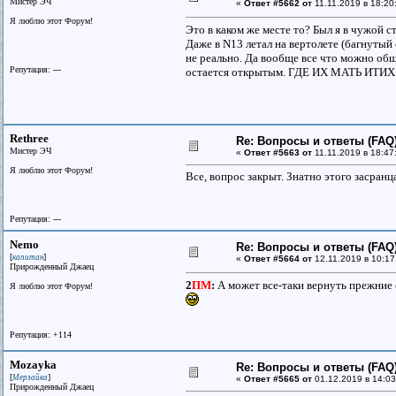
Мистер ЭЧ
«
Ответ #5662 от
11.11.2019 в 18:20
Я люблю этот Форум!
Это в каком же месте то? Был я в чужой с
Даже в N13 летал на вертолете (багнутый
не реально. Да вообще все что можно обш
Репутация: ---
остается открытым. ГДЕ ИХ МАТЬ ИТИХ
Rethree
Re: Вопросы и ответы (FAQ)
Мистер ЭЧ
«
Ответ #5663 от
11.11.2019 в 18:47
Я люблю этот Форум!
Все, вопрос закрыт. Знатно этого засранц
Репутация: ---
Nemo
Re: Вопросы и ответы (FAQ)
[
]
капитан
«
Ответ #5664 от
12.11.2019 в 10:17
Прирожденный Джаец
2
ПМ
:
А может все-таки вернуть прежние 
Я люблю этот Форум!
Репутация: +114
Mozayka
Re: Вопросы и ответы (FAQ)
[
]
Мерзайка
«
Ответ #5665 от
01.12.2019 в 14:03
Прирожденный Джаец