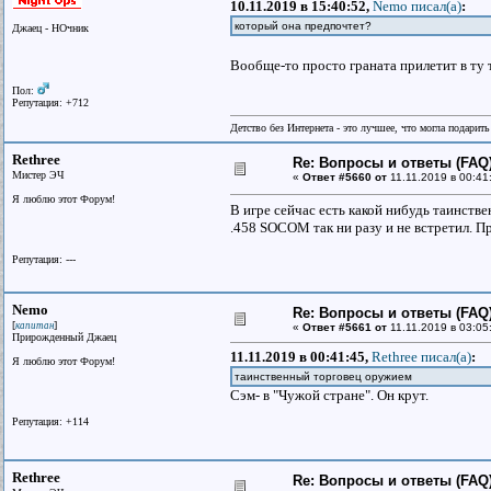
10.11.2019 в 15:40:52,
Nemo писал(a)
:
который она предпочтет?
Джаец - НОчник
Вообще-то просто граната прилетит в ту 
Пол:
Репутация: +712
Детство без Интернета - это лучшее, что могла подарит
Rethree
Re: Вопросы и ответы (FAQ)
Мистер ЭЧ
«
Ответ #5660 от
11.11.2019 в 00:41
Я люблю этот Форум!
В игре сейчас есть какой нибудь таинст
.458 SOCOM так ни разу и не встретил. П
Репутация: ---
Nemo
Re: Вопросы и ответы (FAQ)
[
]
капитан
«
Ответ #5661 от
11.11.2019 в 03:05
Прирожденный Джаец
11.11.2019 в 00:41:45,
Rethree писал(a)
:
Я люблю этот Форум!
таинственный торговец оружием
Сэм- в "Чужой стране". Он крут.
Репутация: +114
Rethree
Re: Вопросы и ответы (FAQ)