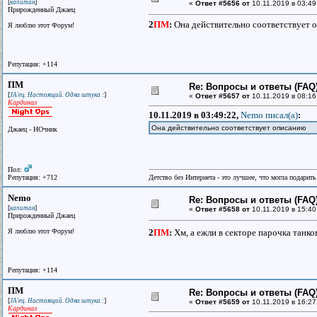
[
]
капитан
«
Ответ #5656 от
10.11.2019 в 03:49
Прирожденный Джаец
2
ПМ
:
Она действительно соответствует оп
Я люблю этот Форум!
Репутация: +114
ПМ
Re: Вопросы и ответы (FAQ)
[
]
JA'ец. Настоящий. Одна штука :
«
Ответ #5657 от
10.11.2019 в 08:16
Кардинал
10.11.2019 в 03:49:22,
Nemo писал(a)
:
Она действительно соответствует описанию
Джаец - НОчник
Пол:
Репутация: +712
Детство без Интернета - это лучшее, что могла подарит
Nemo
Re: Вопросы и ответы (FAQ)
[
]
капитан
«
Ответ #5658 от
10.11.2019 в 15:40
Прирожденный Джаец
Я люблю этот Форум!
2
ПМ
:
Хм, а ежли в секторе парочка танк
Репутация: +114
ПМ
Re: Вопросы и ответы (FAQ)
[
]
JA'ец. Настоящий. Одна штука :
«
Ответ #5659 от
10.11.2019 в 16:27
Кардинал