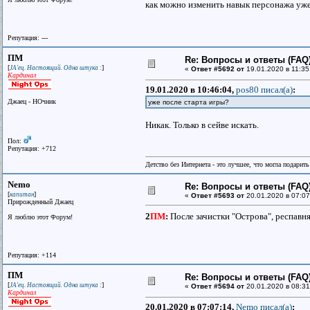
как можно изменить навык персонажа уже
Репутация: ---
ПМ
Re: Вопросы и ответы (FAQ)
[
]
JA'ец. Настоящий. Одна штука :
«
Ответ #5692 от
19.01.2020 в 11:35
Кардинал
19.01.2020 в 10:46:04,
pos80 писал(a)
:
Джаец - НОчник
уже после старта игры?
Никак. Только в сейве искать.
Пол:
Репутация: +712
Детство без Интернета - это лучшее, что могла подарит
Nemo
Re: Вопросы и ответы (FAQ)
[
]
капитан
«
Ответ #5693 от
20.01.2020 в 07:07
Прирожденный Джаец
2
ПМ
:
После зачистки "Острова", респавн
Я люблю этот Форум!
Репутация: +114
ПМ
Re: Вопросы и ответы (FAQ)
[
]
JA'ец. Настоящий. Одна штука :
«
Ответ #5694 от
20.01.2020 в 08:31
Кардинал
20.01.2020 в 07:07:14,
Nemo писал(a)
: