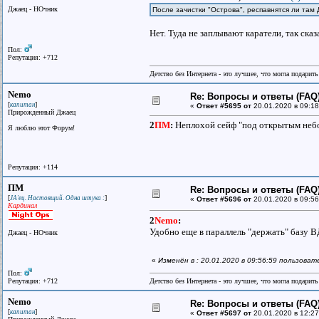
Джаец - НОчник
После зачистки "Острова", респавнятся ли та
Нет. Туда не заплывают каратели, так сказ
Пол:
Репутация: +712
Детство без Интернета - это лучшее, что могла подарит
Nemo
Re: Вопросы и ответы (FAQ)
[
]
капитан
«
Ответ #5695 от
20.01.2020 в 09:18
Прирожденный Джаец
2
ПМ
:
Неплохой сейф "под открытым небом
Я люблю этот Форум!
Репутация: +114
ПМ
Re: Вопросы и ответы (FAQ)
[
]
JA'ец. Настоящий. Одна штука :
«
Ответ #5696 от
20.01.2020 в 09:56
Кардинал
2
Nemo
:
Удобно еще в параллель "держать" базу 
Джаец - НОчник
«
Изменён в : 20.01.2020 в 09:56:59 пользова
Пол:
Репутация: +712
Детство без Интернета - это лучшее, что могла подарит
Nemo
Re: Вопросы и ответы (FAQ)
[
]
капитан
«
Ответ #5697 от
20.01.2020 в 12:27