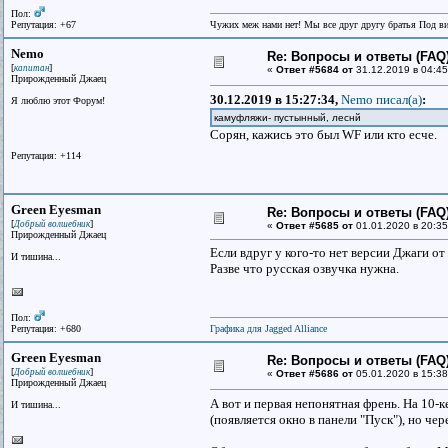
Пол:
Репутация: +67
Чужих меж нами нет! Мы все друг другу братья Под в
Nemo
Re: Вопросы и ответы (FAQ)
[
]
капитан
«
Ответ #5684 от
31.12.2019 в 04:45
Прирожденный Джаец
30.12.2019 в 15:27:34,
Nemo писал(a)
:
Я люблю этот Форум!
камуфляжи- пустынный, леснй
Сорян, кажись это был WF или кто есче.
Репутация: +114
Green Eyesman
Re: Вопросы и ответы (FAQ)
[
]
Добрый волшебник
«
Ответ #5685 от
01.01.2020 в 20:35
Прирожденный Джаец
Если вдруг у кого-то нет версии Джаги о
И тишина...
Разве что русская озвучка нужна.
Пол:
Репутация: +680
Графика для Jagged Alliance
Green Eyesman
Re: Вопросы и ответы (FAQ)
[
]
Добрый волшебник
«
Ответ #5686 от
05.01.2020 в 15:38
Прирожденный Джаец
А вот и первая непонятная френь. На 10-к
И тишина...
(появляется окно в панели "Пуск"), но че