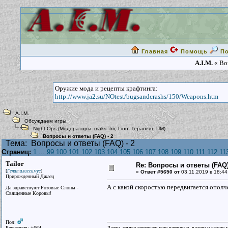
Главная
Помощь
П
A.I.M.
« Воп
Оружие мода и рецепты крафтинга:
http://www.ja2.su/NOtest/bugsandcrashs/150/Weapons.htm
A.I.M.
Обсуждаем игры
Night Ops
(Модераторы:
maks_tm
,
Lion
,
Терапевт
,
ПМ
)
Вопросы и ответы (FAQ) - 2
Тема:
Вопросы и ответы (FAQ) - 2
Страниц:
1
...
99
100
101
102
103
104
105
106
107
108
109
110
111
112
11
Tailor
Re: Вопросы и ответы (FAQ)
[
]
Гениталиссимус
«
Ответ #5650 от
03.11.2019 в 18:44
Прирожденный Джаец
А с какой скоростью передвигается ополч
Да здравствуют Розовые Слоны -
Священные Коровы!
Пол:
Репутация: +664
Даешь самую вертикальную вертикаль власти и самую 