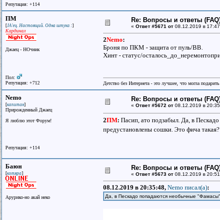
Репутация: +114
ПМ
Re: Вопросы и ответы (FAQ)
[
]
JA'ец. Настоящий. Одна штука :
«
Ответ #5671 от
08.12.2019 в 17:47
Кардинал
2
Nemo
:
Броня по ПКМ - защита от пуль/ВВ.
Джаец - НОчник
Хинт - статус/осталось_до_неремонтопр
Пол:
Репутация: +712
Детство без Интернета - это лучшее, что могла подарит
Nemo
Re: Вопросы и ответы (FAQ)
[
]
капитан
«
Ответ #5672 от
08.12.2019 в 20:35
Прирожденный Джаец
2
ПМ
:
Пасип, ато подзабыл. Да, в Пескад
Я люблю этот Форум!
предустановлены сошки. Это фича такая
Репутация: +114
Баюн
Re: Вопросы и ответы (FAQ)
[
]
котяра
«
Ответ #5673 от
08.12.2019 в 20:51
08.12.2019 в 20:35:48,
Nemo писал(a)
:
Да, в Пескадо попадаются необычные "Фамасы"
Арурико-но акай неко