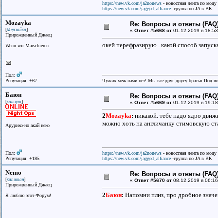
https://new.vk.com/ja2nonews
- новостная лента по моду
https://new.vk.com/jagged_alliance
-группа по JA в ВК
Mozayka
Re: Вопросы и ответы (FAQ)
[
]
Мерзайка
«
Ответ #5668 от
01.12.2019 в 18:53
Прирожденный Джаец
окей перефразирую . какой способ запуска 
Wenn wir Marschieren
Пол:
Репутация: +67
Чужих меж нами нет! Мы все друг другу братья Под в
Баюн
Re: Вопросы и ответы (FAQ)
[
]
котяра
«
Ответ #5669 от
01.12.2019 в 19:18
2
Mozayka
:
никакой. тебе надо ядро движ
можно хоть на англичанку стимовскую ста
Арурико-но акай неко
Пол:
https://new.vk.com/ja2nonews
- новостная лента по моду
Репутация: +185
https://new.vk.com/jagged_alliance
-группа по JA в ВК
Nemo
Re: Вопросы и ответы (FAQ)
[
]
капитан
«
Ответ #5670 от
08.12.2019 в 06:16
Прирожденный Джаец
2
Баюн
:
Напомни плиз, про дробное значе
Я люблю этот Форум!