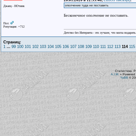
ополчение туда не поставить
Джаец - НОчник
Бесконечное ополчение не поставить.
Пол:
Репутация: +712
Детство без Интернета - это лучшее, что могла подарит
Страниц:
1
...
99
100
101
102
103
104
105
106
107
108
109
110
111
112
113
114
115
Статистика. Р
A.I.M.
»
Powered 
YaBB
© 200