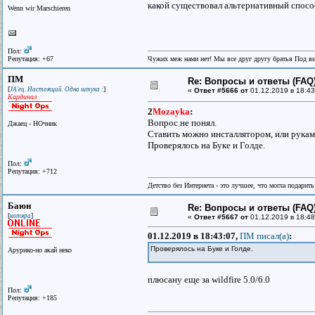
какой существовал альтернативный спосо
Wenn wir Marschieren
Пол:
Репутация: +67
Чужих меж нами нет! Мы все друг другу братья Под в
ПМ
Re: Вопросы и ответы (FAQ)
[
]
JA'ец. Настоящий. Одна штука :
«
Ответ #5666 от
01.12.2019 в 18:43
Кардинал
2
Mozayka
:
Вопрос не понял.
Джаец - НОчник
Ставить можно инсталлятором, или руками
Проверялось на Буке и Голде.
Пол:
Репутация: +712
Детство без Интернета - это лучшее, что могла подарит
Баюн
Re: Вопросы и ответы (FAQ)
[
]
котяра
«
Ответ #5667 от
01.12.2019 в 18:48
01.12.2019 в 18:43:07,
ПМ писал(a)
:
Проверялось на Буке и Голде.
Арурико-но акай неко
плюсану еще за wildfire 5.0/6.0
Пол:
Репутация: +185