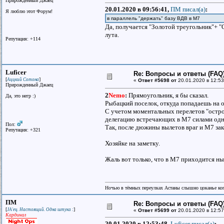
Прирожденный Джаец
20.01.2020 в 09:56:41,
ПМ писал(a)
:
Я люблю этот Форум!
в параллель "держать" базу ВДВ в М7
Да, получается "Золотой треугольник"+ 
лута.
Репутация: +114
Luficer
Re: Вопросы и ответы (FAQ)
[
]
Аццкий Сотона
«
Ответ #5698 от
20.01.2020 в 12:53
Прирожденный Джаец
2
Nemo
:
Прямоугольник, я бы сказал.
Да, это негр :)
Рыбацкий поселок, откуда попадаешь на о
С учетом моментальных перелетов "остр
делегацию встречающих в М7 силами одно
Пол:
Так, после дюжины вылетов враг и М7 зак
Репутация: +321
Хозяйке на заметку.
Жаль вот только, что в М7 приходится ны
Ночью в тёмных переулках Астаны слышно цоканье ко
ПМ
Re: Вопросы и ответы (FAQ)
[
]
JA'ец. Настоящий. Одна штука :
«
Ответ #5699 от
20.01.2020 в 12:57
Кардинал
20.01.2020 в 12:53:48,
Luficer писал(a)
: