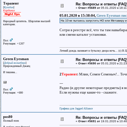
Терапевт
Re: Вопросы и ответы (FAQ)
[
]
Кулибин
«
Ответ #5689 от
05.01.2020 в 18:11
Кардинал
05.01.2020 в 15:38:04,
Green Eyesman пис
На 10-ке пытаюсь запустить НО или Метавиру и.
Народный целитель. Шарлатан высшей
категории.
Сотри в реестре всё, что ты там навыбир
или смени каталог установки.
Пол:
Репутация: +1207
Летний дождь наливает в бутылку двора ночь... (с) В.
Green Eyesman
Re: Вопросы и ответы (FAQ)
[
]
Добрый волшебник
«
Ответ #5690 от
05.01.2020 в 21:23
Прирожденный Джаец
И тишина...
2
Терапевт
:
Млин, Семен Семеныч!... Точн
---
Радио (и другие некоторые предметы) я в
Пол:
Если нужны еще какие-то - скажите.
Репутация: +680
Графика для Jagged Alliance
pos80
Re: Вопросы и ответы (FAQ)
Полный псих
«
Ответ #5691 от
19.01.2020 в 10:46
Я люблю этот Форум!