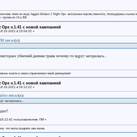
овостная лента по моду Jagged Alliance 2 Night Ops. актуальные версии,ченжлоги, техподдержка.ссылки 
e
-группа по JA в ВК
ht Ops v.1.41 с новой кампанией
8.10.2021 в 15:04:32 »
М писал(a)
:
некоторых убиений данная трава почему-то вдруг загоралась...
икаль власти и самую управляемую мной демократию!
ht Ops v.1.41 с новой кампанией
8.10.2021 в 16:12:22 »
ailor писал(a)
:
уг загоралась...
идал?
в 16:12:41 пользователем: ПМ
»
шее, что могла подарить нам жизнь.