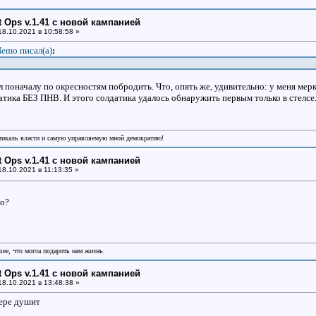
ht Ops v.1.41 с новой кампанией
8.10.2021 в 10:58:58 »
emo писал(a)
:
л поначалу по окресностям побродить. Что, опять же, удивительно: у меня м
тика БЕЗ ПНВ. И этого солдатика удалось обнаружить первым только в стелсе.
икаль власти и самую управляемую мной демократию!
ht Ops v.1.41 с новой кампанией
8.10.2021 в 11:13:35 »
ло?
шее, что могла подарить нам жизнь.
ht Ops v.1.41 с новой кампанией
8.10.2021 в 13:48:38 »
ере душит