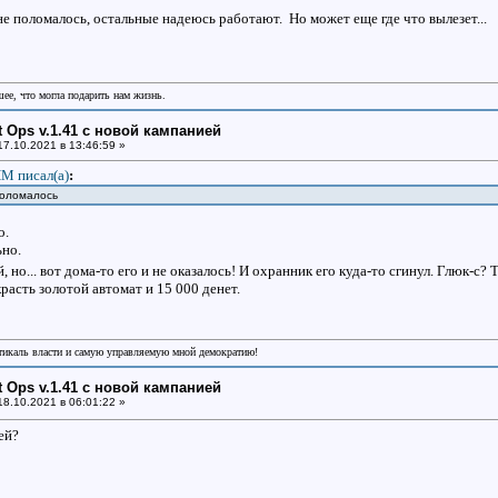
е поломалось, остальные надеюсь работают. Но может еще где что вылезет...
шее, что могла подарить нам жизнь.
ht Ops v.1.41 с новой кампанией
7.10.2021 в 13:46:59 »
М писал(a)
:
поломалось
о.
ьно.
й, но... вот дома-то его и не оказалось! И охранник его куда-то сгинул. Глюк-
красть золотой автомат и 15 000 денет.
икаль власти и самую управляемую мной демократию!
ht Ops v.1.41 с новой кампанией
8.10.2021 в 06:01:22 »
ей?