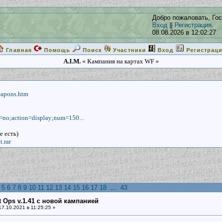
Добро пожаловать, Гос
Вход
||
Регистрация
.
08.08.2026 в 12:02:27
Главная
Помощь
Поиск
Участники
Вход
Регистрац
A.I.M.
« Кампания на картах WF »
eapons.htm
d=no;action=display;num=150...
е есть)
.rar
5
6
7
8
9
10
11
12
13
14
15
16
17
18
...
43
ht Ops v.1.41 с новой кампанией
7.10.2021 в 11:25:25 »