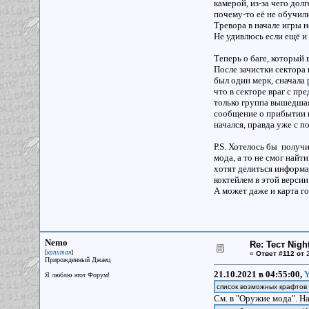
камерой, из-за чего дол
почему-то её не обучили
Тревора в начале игры 
Не удивлюсь если ещё и
Теперь о баге, который 
После зачистки сектора 
был один мерк, сначала
что в секторе враг с пр
только группа вышедшая 
сообщение о прибытии п
начался, правда уже с 
Р.S. Хотелось бы получ
мода, а то не смог най
хотят делиться информа
коктейлем в этой версии
А может даже и карта го
Nemo
Re: Тест Nig
[
]
капитан
«
Ответ #112 от
2
Прирожденный Джаец
21.10.2021 в 04:55:00,
Y
Я люблю этот Форум!
список возможных крафтов
См. в "Оружие мода". Н