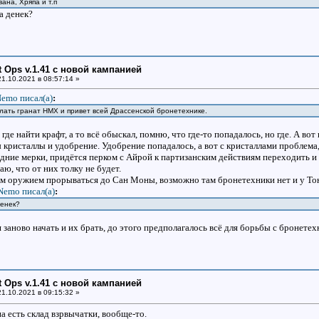
ана, Хряпа и т.п
а денек?
ht Ops v.1.41 с новой кампанией
1.10.2021 в 08:57:14 »
emo писал(a)
:
елать гранат НМХ и привет всей Драссенской бронетехнике.
 где найти крафт, а то всё обыскал, помню, что где-то попадалось, но где. А во
кристаллы и удобрение. Удобрение попадалось, а вот с кристаллами проблема, 
едние мерки, придётся перком с Айрой к партизанским действиям переходить 
аю, что от них толку не будет.
м оружием прорываться до Сан Моны, возможно там бронетехники нет и у Тони
Nemo писал(a)
:
денек?
 заново начать и их брать, до этого предполагалось всё для борьбы с бронете
ht Ops v.1.41 с новой кампанией
1.10.2021 в 09:15:32 »
а есть склад взрвычатки, вообще-то.