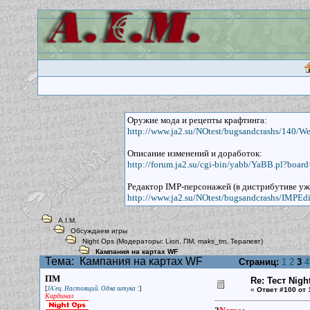
Оружие мода и рецепты крафтинга:
http://www.ja2.su/NOtest/bugsandcrashs/140/W
Описание изменений и доработок:
http://forum.ja2.su/cgi-bin/yabb/YaBB.pl?boar
Редактор IMP-персонажей (в дистрибутиве уж
http://www.ja2.su/NOtest/bugsandcrashs/IMPEdit
A.I.M.
Обсуждаем игры
Night Ops
(Модераторы:
Lion
,
ПМ
,
maks_tm
,
Терапевт
)
Кампания на картах WF
Тема:
Кампания на картах WF
Страниц:
1
2
3
4
ПМ
Re: Тест Nig
[
]
JA'ец. Настоящий. Одна штука :
«
Ответ #100 от
1
Кардинал