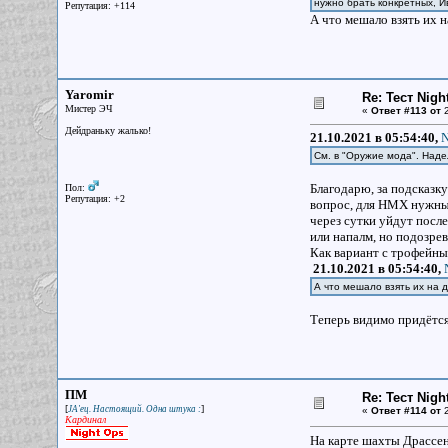
нужно брать конкретных, Ив
Репутация: +114
А что мешало взять их н
Yaromir
Re: Тест Nig
Мистер ЭЧ
«
Ответ #113 от
2
Дейдраньку жалько!
21.10.2021 в 05:54:40,
N
См. в "Оружие мода". Над
Благодарю, за подсказку
Пол:
Репутация: +2
вопрос, для НМХ нужны 
через сутки уйдут посл
или напалм, но подозрев
Как вариант с трофейны
21.10.2021 в 05:54:40,
А что мешало взять их на 
Теперь видимо придётся
ПМ
Re: Тест Nig
[
]
JA'ец. Настоящий. Одна штука :
«
Ответ #114 от
2
Кардинал
На карте шахты Драссен