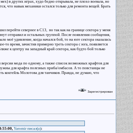
 мех) в других играх, худо бедно открывала, не плохо воевала, но
тся, что навык механики остался только для ремонта вещей. Брать
ил перейти севернее в С13, но так как на границе сектора у меня
минут отправил и остальных группой. После появления сообщения,
о моё удивление, когда начался бой, то на юге сектора оказалась
ое-то время, зачистив примерно треть сектора с юга, появляется
иже к центру на западный край сектора, как будто бой только
я версии мода по одному, а также список возможных крафтов для
 нужны для крафта полезных приба/омбасов. А то повстанцы не
ть коктейль Молотова для танчиков. Правда, не думаю, что
Зарегистрирован
4:55:00,
Yaromir писал(a)
: