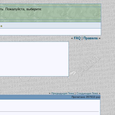
ть. Пожалуйста, выберите:
ия
«
FAQ
|
Правила
»
«
Предыдущая Тема
|
Следующая Тема
»
Прочитано 357910 раз