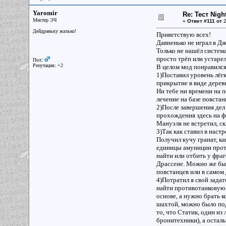
Yaromir
Re: Тест Nig
Мистер ЭЧ
«
Ответ #111 от
2
Дейдраньку жалько!
Приветствую всех!
Давненько не играл в Д
Только не нашёл систем
просто трёп или устарел
Пол:
Репутация: +2
В целом мод понравился,
1)Поставил уровень лёгк
прикрытие в виде дерев
Ни тебе ни времени на п
лечение на базе повстан
2)После завершения дел 
прохождения здесь на ф
Мануэля не встретил, ск
3)Так как ставил в нас
Получил кучу гранат, ка
единицы амуниции против
найти или отбить у фраг
Драссене. Можно же был
повстанцев или в самом 
4)Потратил я свой зада
найти противотанковую 
основе, а нужно брать к
шахтой, можно было под
то, что Статик, один из
бронитехники), а осталь