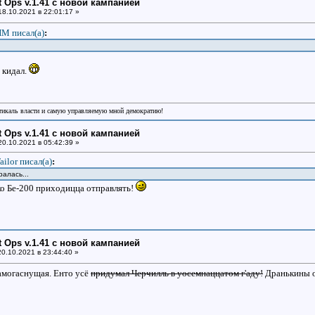
ht Ops v.1.41 с новой кампанией
8.10.2021 в 22:01:17 »
М писал(a)
:
а кидал.
икаль власти и самую управляемую мной демократию!
ht Ops v.1.41 с новой кампанией
0.10.2021 в 05:42:39 »
ailor писал(a)
:
ралась...
ько Бе-200 приходицца отправлять!
ht Ops v.1.41 с новой кампанией
0.10.2021 в 23:44:40 »
самогаснущая. Енто усё
придумал Черчилль в уосемнаццатом г'аду!
Дранькины о