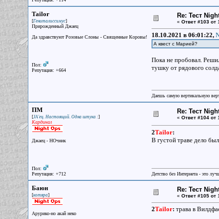
Tailor
Re: Тест Nig
[
]
Гениталиссимус
«
Ответ #103 от
1
Прирожденный Джаец
18.10.2021 в 06:01:22,
N
Да здравствуют Розовые Слоны - Священные Коровы!
А квест с Марией?
Пока не пробовал. Реши
Пол:
тушку от рядового солда
Репутация: +664
Даешь самую вертикальную верт
ПМ
Re: Тест Nig
[
]
JA'ец. Настоящий. Одна штука :
«
Ответ #104 от
1
Кардинал
2
Tailor
:
В густой траве дело бы
Джаец - НОчник
Пол:
Репутация: +712
Детство без Интернета - это луч
Баюн
Re: Тест Nig
[
]
котяра
«
Ответ #105 от
1
2
Tailor
:
трава в Вилдфа
Арурико-но акай неко