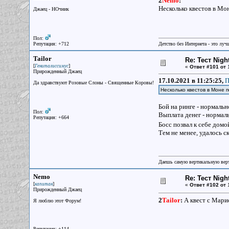
2
Nemo
:
Несколько квестов в Мон
Джаец - НОчник
Пол:
Репутация: +712
Детство без Интернета - это луч
Tailor
Re: Тест Nig
[
]
Гениталиссимус
«
Ответ #101 от
1
Прирожденный Джаец
17.10.2021 в 11:25:25,
П
Да здравствуют Розовые Слоны - Священные Коровы!
Несколько квестов в Моне 
Бой на ринге - нормальн
Пол:
Выплата денег - нормал
Репутация: +664
Босс позвал к себе домо
Тем не менее, удалось с
Даешь самую вертикальную верт
Nemo
Re: Тест Nig
[
]
капитан
«
Ответ #102 от
1
Прирожденный Джаец
2
Tailor
:
А квест с Мари
Я люблю этот Форум!
Репутация: +114