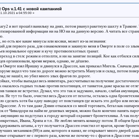
ht Ops v.1.41 с новой кампанией
1.10.2021 в 04:55:00 »
жагу2 и вот прошёл ванильку на днях, потом рванул ракетную шахту в Траконе
атизированной информации ни на НО ни на данную версию. А читать все стран
о.
 но есть кое какие минусы или косяки, может из-за незнания:
ий для первого раза, для ознакомления и закинуло меня в Омерте в поле со зл
ьев нормальное оружие и кучу противопехотных гранат.
ереход в стелс режим и отползти, и ни на занятие позиций. Кое как отбился си
цев организовали, время мерков, однако, не дёшево.
в Омерте взял Иришку и двинулся в Драссен, как приказал Мигель. Сначала дви
оруме видел что там по дороге можно встретить Мануэля и склад, потом поверн
лад не нашёл, но убил много злых фрагов по дороге.
тройках, чтобы выпадал весь инвентарь, рассчитывал на получение достаточно
к оказалось годных только против пехотинцев, от танкеток даже краска не отле
 танков не встретил. Думал, что это так и задумано, начало, слабая амуници
ов. Не тут то было, очистил весь Драссен от пехоты, осталась одна бронетехн
о сделать хотя бы одну наводку от повстанцев где искать это добро или неск
Драссене. А то там даже Дэвин отказался со мной торговать, бегал как ошпарен
ток от Чивалдори на найм не дешевых мерков, можно было конечно нанять пароч
амуницию на подступах к городу который охраняет бронетехника. А так получ
онкретных, Ивана, Хряпа и т.п.. Не люблю менять команду потом. В общем брал
держивать штаны, а тут получается Драссен очистил от врагов, кроме бронете
 лучших механиков (99) в аим, которого я нанял, не открывает много дверей д
ные открывает не с первого раза, ключи же почему-то с фрагов в Драссене то