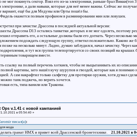
го не мог покинуть сектор. Взял его из-за электроники, раньше брал Викки(топ 3
 электронике, а дали навыки, которые для неё менее важны. Сейчас же получае
не вариант, ещё бы для Медуны или Орты пошёл бы.
 Фидель окажется полным профаном в разминировании мин или ловушек.
встретил при зачистке Драссена в последней актуальной версии:
шахты Драссена D13 остались танкетки ,которых я не мог одолеть, поэтому реш
 решил отправить его, а остальные должны были его догнать. Через несколько 
едложением подождать следующую группу, ответил положительно. Каково же был
позже на несколько минут. Ладно, думаю заблудился, начал зачистку. Через как
одкрепления, и тут вся группа телепортируется со своих позиций на крышах бл
потерянным товарищем вместе.
ить ссылку на полный перечень хоткиев, чтобы не выцыганивать их из описани
ти полной картины, зато нашёл кучу шурупов и гвоздей, которые как я понимаю
цией. А сам накрафтил только салфетку для протирки оружия, хотя думал сдела
 можно танк поджечь, но верить хочется.
товая есть, типа ванили или Траконы.
ht Ops v.1.41 с новой кампанией
1.10.2021 в 05:54:40 »
aromir писал(a)
:
 для мода
аделать гранат НМХ и привет всей Драссенской бронетехнике.
21.10.2021 в 0