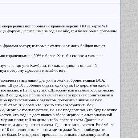
. Теперь решил попробовать с крайней версии НО на карте WF.
ицы форума, написанные за годы не айс, тем более более половины
ыми фрагами вокруг, которые в отличии от моих бойцов имеют
льно израненным по 50% и более. Хоть бы скорое и халявное
нул на юг до угла Камбрии, так как в одном из описаний
ул в сторону Драссена и зашёл с юга.
го количества амуниции для уничтожения бронетехники ВСА.
тает. Штук 10 пробовал кидать, одна суть. По дороге ни одной
я, возможно, в На подступах к Драссену или в самом городе можно
ика. В общем, всё прошерстил, нет ничего против бронитехники в
олько противотанковых гаджетов положить в ящики на базе
ный от меня и орал, что нужно сначала закончить бой.
ку мерков с гранатомётами, но я не предполагал, что будет сложно
ается, что мод не даёт шанса выбора мерков на альтернативной
 мерков с оплатой по дням, чтобы после захвата Драссена с
хники, а дохода нет от шахты. Деньги заканчиваются. Ещё убило
аже с 10 попытки(возможно там где-то даже были приблуды от
же не было. Очень долго горемеханик возился с захлопнувшейся