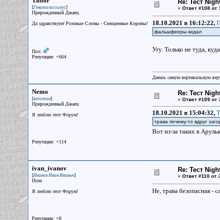
Tailor
Re: Тест Nig
[
]
Гениталиссимус
«
Ответ #108 от
1
Прирожденный Джаец
18.10.2021 в 16:12:22,
П
Да здравствуют Розовые Слоны - Священные Коровы!
фальшфееры кидал
Угу. Только не туда, куд
Пол:
Репутация: +664
Даешь самую вертикальную верт
Nemo
Re: Тест Nig
[
]
капитан
«
Ответ #109 от
2
Прирожденный Джаец
18.10.2021 в 15:04:32,
T
Я люблю этот Форум!
трава почему-то вдруг заго
Вот из-за таких в Арул
Репутация: +114
ivan_ivanov
Re: Тест Nig
[
]
Иванов Иван Иваныч
«
Ответ #110 от
2
Псих
Не, трава безопасная - 
Я люблю этот Форум!
Репутация: +8