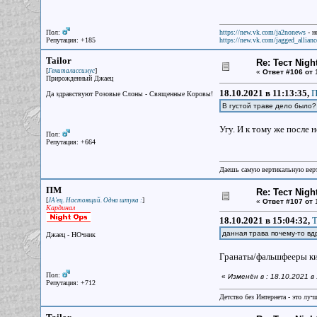
Пол:
https://new.vk.com/ja2nonews
- н
Репутация: +185
https://new.vk.com/jagged_allianc
Tailor
Re: Тест Nig
[
]
Гениталиссимус
«
Ответ #106 от
1
Прирожденный Джаец
18.10.2021 в 11:13:35,
П
Да здравствуют Розовые Слоны - Священные Коровы!
В густой траве дело было?
Угу. И к тому же после 
Пол:
Репутация: +664
Даешь самую вертикальную верт
ПМ
Re: Тест Nig
[
]
JA'ец. Настоящий. Одна штука :
«
Ответ #107 от
1
Кардинал
18.10.2021 в 15:04:32,
T
данная трава почему-то вдр
Джаец - НОчник
Гранаты/фальшфееры к
Пол:
«
Изменён в : 18.10.2021 
Репутация: +712
Детство без Интернета - это луч