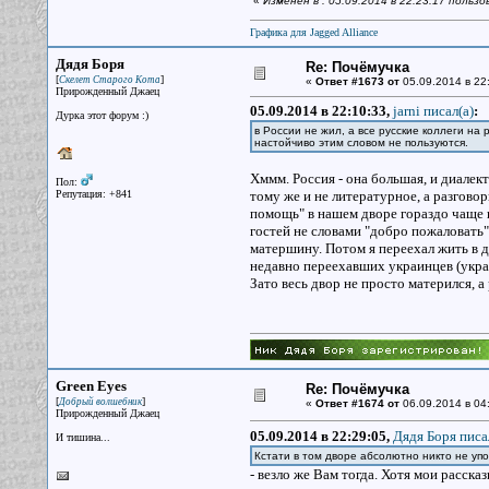
«
Изменён в : 05.09.2014 в 22:23:17 польз
Графика для Jagged Alliance
Дядя Боря
Re: Почёмучка
[
]
Скелет Старого Кота
«
Ответ #1673 от
05.09.2014 в 22
Прирожденный Джаец
05.09.2014 в 22:10:33,
jarni писал(a)
:
Дурка этот форум :)
в России не жил, а все русские коллеги на 
настойчиво этим словом не пользуются.
Хммм. Россия - она большая, и диалекто
Пол:
Репутация: +841
тому же и не литературное, а разгово
помощь" в нашем дворе гораздо чаще н
гостей не словами "добро пожаловать"
матершину. Потом я переехал жить в др
недавно переехавших украинцев (укр
Зато весь двор не просто матерился, а
Green Eyes
Re: Почёмучка
[
]
Добрый волшебник
«
Ответ #1674 от
06.09.2014 в 04
Прирожденный Джаец
05.09.2014 в 22:29:05,
Дядя Боря писа
И тишина...
Кстати в том дворе абсолютно никто не уп
- везло же Вам тогда. Хотя мои расска