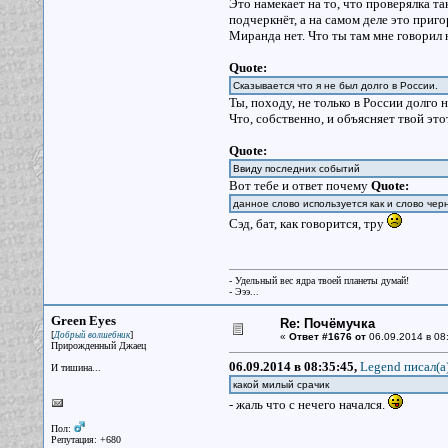
Это намекает на то, что проверялка та
подчеркнёт, а на самом деле это приго
Миранда нет. Что ты там мне говорил 
Quote:
Сказывается что я не был долго в России.
Ты, походу, не только в России долго 
Что, собственно, и объясняет твой это
Quote:
Ввиду последних событий
Вот тебе и ответ почему
Quote:
данное слово используется как и слово чер
Сэд, бат, как говорится, тру
- Удельный вес ядра твоей планеты думай!
- Эээ...
Green Eyes
Re: Почёмучка
[
]
Добрый волшебник
«
Ответ #1676 от
06.09.2014 в 08
Прирожденный Джаец
06.09.2014 в 08:35:45,
Legend писал(a
И тишина...
какой милый срачик
- жаль что с нечего начался.
Пол:
Репутация: +680