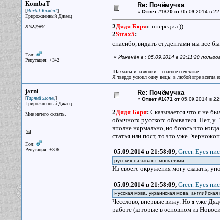
KombaT
Re: Почёмучка
[
]
Mortal-КамбаТ
«
Ответ #1670 от
05.09.2014 в 22
Прирожденный Джаец
2
Дядя Боря
:
опередил ))
&%!@#%
2
Strax5
:
спасибо, видать студентами мы все 
Пол:
«
Изменён в : 05.09.2014 в 22:11:20 польз
Репутация: +342
Шахматы и разводки... опасное сочетание.
Я твердо усвоил одну вещь: в любой игре всегда ес
jarni
Re: Почёмучка
[
]
Гарный хлопец
«
Ответ #1671 от
05.09.2014 в 22
Прирожденный Джаец
2
Дядя Боря
:
Сказывается что я не был
Мне нечего сказать.
обычного русского обывателя. Нет, у 
вполне нормально, но боюсь что когда в
статья или пост, то это уже "черножопы
Пол:
Репутация: +306
05.09.2014 в 21:58:09,
Green Eyes пис
русских называют москалями
Из своего окружения могу сказать, уп
05.09.2014 в 21:58:09,
Green Eyes пис
Русская мова, украинская мова, английская 
Чесслово, впервые вижу. Но я уже Дяде
работе (которые в основном из Новоси