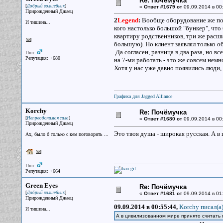
Re: Почёмучка
[
]
Добрый волшебник
«
Ответ #1679 от
09.09.2014 в 00
Прирожденный Джаец
2
Legend
:
Вообще оборудование же пози
И тишина...
кого настолько большой "бункер", что
квартиру родственников, три же расши
большую). Но клиент заявлял только о
Да согласен, разница в два раза, но 
Пол:
Репутация: +680
на 7-ми работать - это же совсем немно
Хотя у нас уже давно появились люди,
Графика для Jagged Alliance
Korchy
Re: Почёмучка
[
]
Непреодолимая сила
«
Ответ #1680 от
09.09.2014 в 00
Прирожденный Джаец
Это твоя душа - широкая русская. А в
Ах, было б только с кем поговорить ...
Пол:
Репутация: +664
Green Eyes
Re: Почёмучка
[
]
Добрый волшебник
«
Ответ #1681 от
09.09.2014 в 01
Прирожденный Джаец
09.09.2014 в 00:55:44,
Korchy писал(a
И тишина...
А в цивилизованном мире принято считать п