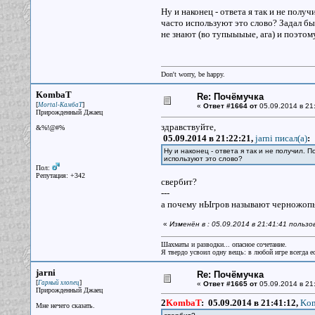
Ну и наконец - ответа я так и не полу
часто используют это слово? Задал бы
не знают (во тупыыыые, ага) и поэтом
Don't worry, be happy.
KombaT
Re: Почёмучка
[
]
Mortal-КамбаТ
«
Ответ #1664 от
05.09.2014 в 21
Прирожденный Джаец
здравствуйте,
&%!@#%
05.09.2014 в 21:22:21,
jarni писал(a)
:
Ну и наконец - ответа я так и не получил. 
используют это слово?
Пол:
Репутация: +342
свербит?
---
а почему нЫгров называют черножоп
«
Изменён в : 05.09.2014 в 21:41:41 поль
Шахматы и разводки... опасное сочетание.
Я твердо усвоил одну вещь: в любой игре всегда ес
jarni
Re: Почёмучка
[
]
Гарный хлопец
«
Ответ #1665 от
05.09.2014 в 21
Прирожденный Джаец
2
KombaT
:
05.09.2014 в 21:41:12,
Kom
Мне нечего сказать.