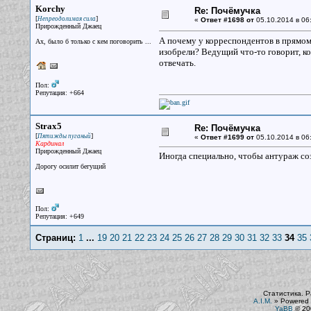
Korchy
Re: Почёмучка
[
]
Непреодолимая сила
«
Ответ #1698 от
05.10.2014 в 06
Прирожденный Джаец
А почему у корреспондентов в прямом 
Ах, было б только с кем поговорить ...
изобрели? Ведущий что-то говорит, ко
отвечать.
Пол:
Репутация: +664
Strax5
Re: Почёмучка
[
]
Пятижды пуганый
«
Ответ #1699 от
05.10.2014 в 06
Кардинал
Прирожденный Джаец
Иногда специально, чтобы антураж со
Дорогу осилит бегущий
Пол:
Репутация: +649
Страниц:
1
...
19
20
21
22
23
24
25
26
27
28
29
30
31
32
33
34
35
Статистика. Р
A.I.M.
»
Powered 
YaBB
© 200