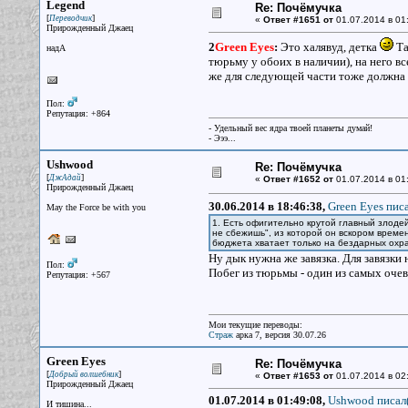
Legend
Re: Почёмучка
[
]
Переводчик
«
Ответ #1651 от
01.07.2014 в 01:
Прирожденный Джаец
2
Green Eyes
:
Это халявуд, детка
Та
надА
тюрьму у обоих в наличии), на него вс
же для следующей части тоже должна 
Пол:
Репутация: +864
- Удельный вес ядра твоей планеты думай!
- Эээ...
Ushwood
Re: Почёмучка
[
]
ДжАдай
«
Ответ #1652 от
01.07.2014 в 01
Прирожденный Джаец
30.06.2014 в 18:46:38,
Green Eyes писа
May the Force be with you
1. Есть офигительно крутой главный злодей
не сбежишь", из которой он вскором време
бюджета хватает только на бездарных охр
Ну дык нужна же завязка. Для завязки
Пол:
Побег из тюрьмы - один из самых оче
Репутация: +567
Мои текущие переводы:
Страж
арка 7, версия 30.07.26
Green Eyes
Re: Почёмучка
[
]
Добрый волшебник
«
Ответ #1653 от
01.07.2014 в 02
Прирожденный Джаец
01.07.2014 в 01:49:08,
Ushwood писал(
И тишина...