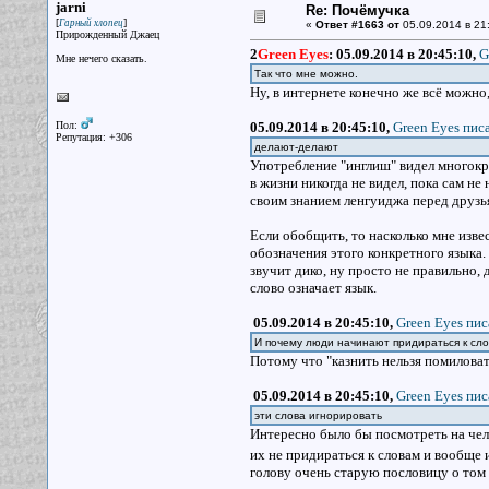
jarni
Re: Почёмучка
[
]
Гарный хлопец
«
Ответ #1663 от
05.09.2014 в 21
Прирожденный Джаец
2
Green Eyes
:
05.09.2014 в 20:45:10,
G
Мне нечего сказать.
Так что мне можно.
Ну, в интернете конечно же всё можно
Пол:
05.09.2014 в 20:45:10,
Green Eyes писа
Репутация: +306
делают-делают
Употребление "инглиш" видел многокра
в жизни никогда не видел, пока сам не
своим знанием ленгуиджа перед друзья
Если обобщить, то насколько мне извес
обозначения этого конкретного языка. 
звучит дико, ну просто не правильно, 
слово означает язык.
05.09.2014 в 20:45:10,
Green Eyes пис
И почему люди начинают придираться к сл
Потому что "казнить нельзя помиловать
05.09.2014 в 20:45:10,
Green Eyes пис
эти слова игнорировать
Интересно было бы посмотреть на чело
их не придираться к словам и вообще 
голову очень старую пословицу о том 