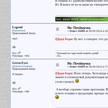
В общем, я с удовольствием куплю этот
Вт. И вовсе не из-за цены на электриче
Legend
Re: Почёмучка
[
]
Переводчик
«
Ответ #1692 от
09.09.2014 в 16
Прирожденный Джаец
надА
2
Дядя Боря
:
Ну вот, а говорил, что д
Пол:
- Удельный вес ядра твоей планеты думай!
Репутация: +864
- Эээ...
Green Eyes
Re: Почёмучка
[
]
Добрый волшебник
«
Ответ #1693 от
09.09.2014 в 17
Прирожденный Джаец
2
Дядя Боря
:
Ясно теперь. Хотя когда 
И тишина...
значит в технической документации не 
ухом слушал).
Пол:
А вообще странны такие претензии. В
Репутация: +680
и-нете отзывы о продукции, прежде че