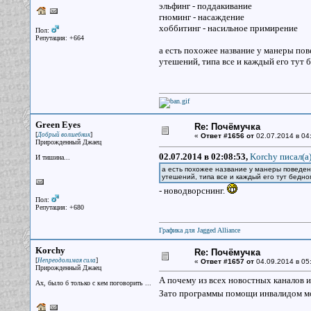
эльфинг - поддакивание
гноминг - насаждение
хоббитинг - насильное примирение
Пол:
Репутация: +664
а есть похожее название у манеры пов
утешений, типа все и каждый его тут
Green Eyes
Re: Почёмучка
[
]
Добрый волшебник
«
Ответ #1656 от
02.07.2014 в 04
Прирожденный Джаец
02.07.2014 в 02:08:53,
Korchy писал(a
И тишина...
а есть похожее название у манеры поведени
утешений, типа все и каждый его тут бедн
- новодворснинг.
Пол:
Репутация: +680
Графика для Jagged Alliance
Korchy
Re: Почёмучка
[
]
Непреодолимая сила
«
Ответ #1657 от
04.09.2014 в 05
Прирожденный Джаец
А почему из всех новостных каналов и
Ах, было б только с кем поговорить ...
Зато программы помощи инвалидом мо