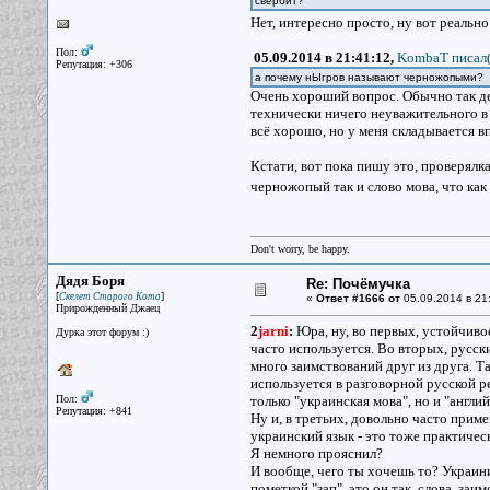
свербит?
Нет, интересно просто, ну вот реальн
Пол:
05.09.2014 в 21:41:12,
KombaT писал(
Репутация: +306
а почему нЫгров называют черножопыми?
Очень хороший вопрос. Обычно так дел
технически ничего неуважительного в э
всё хорошо, но у меня складывается в
Кстати, вот пока пишу это, проверялк
черножопый так и слово мова, что как
Don't worry, be happy.
Дядя Боря
Re: Почёмучка
[
]
Скелет Старого Кота
«
Ответ #1666 от
05.09.2014 в 21
Прирожденный Джаец
2
jarni
:
Юра, ну, во первых, устойчивое
Дурка этот форум :)
часто используется. Во вторых, русск
много заимствований друг из друга. Та
используется в разговорной русской р
Пол:
только "украинская мова", но и "англи
Репутация: +841
Ну и, в третьих, довольно часто прим
украинский язык - это тоже практиче
Я немного прояснил?
И вообще, чего ты хочешь то? Украиниз
пометкой "зап", это он так слова, заи