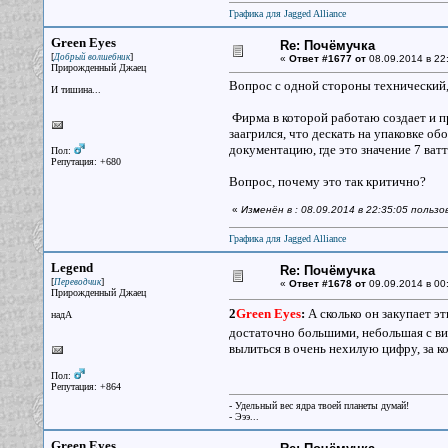
Графика для Jagged Alliance
Green Eyes
Re: Почёмучка
[
]
Добрый волшебник
«
Ответ #1677 от
08.09.2014 в 22
Прирожденный Джаец
Вопрос с одной стороны технический, 
И тишина...
Фирма в которой работаю создает и п
заагрился, что дескать на упаковке об
документацию, где это значение 7 ватт
Пол:
Репутация: +680
Вопрос, почему это так критично?
«
Изменён в : 08.09.2014 в 22:35:05 польз
Графика для Jagged Alliance
Legend
Re: Почёмучка
[
]
Переводчик
«
Ответ #1678 от
09.09.2014 в 00
Прирожденный Джаец
2
Green Eyes
:
А сколько он закупает эт
надА
достаточно большими, небольшая с вид
вылиться в очень нехилую цифру, за ко
Пол:
Репутация: +864
- Удельный вес ядра твоей планеты думай!
- Эээ...
Green Eyes