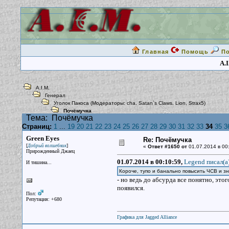
Главная
Помощь
П
A.I
A.I.M.
Генерал
Уголок Пакоса
(Модераторы:
cha
,
Satan`s Claws
,
Lion
,
Strax5
)
Почёмучка
Тема:
Почёмучка
Страниц:
1
...
19
20
21
22
23
24
25
26
27
28
29
30
31
32
33
34
35
3
Green Eyes
Re: Почёмучка
[
]
Добрый волшебник
«
Ответ #1650 от
01.07.2014 в 00
Прирожденный Джаец
01.07.2014 в 00:10:59,
Legend писал(a
И тишина...
Короче, тупо и банально повысить ЧСВ и з
- но ведь до абсурда все понятно, этог
появился.
Пол:
Репутация: +680
Графика для Jagged Alliance