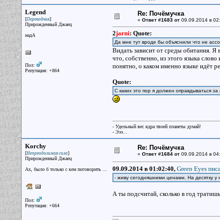
Legend
Re: Почёмучка
[
]
Переводчик
«
Ответ #1683 от
09.09.2014 в 02
Прирожденный Джаец
2
jarni
:
Quote:
надА
Да мне тут вроде бы объяснили что не ассо
Видать зависит от среды обитания. Я 
что, собственно, из этого языка слово 
Пол:
понятно, о каком именно языке идёт ре
Репутация: +864
Quote:
С каких это пор я должен оправдываться за
- Удельный вес ядра твоей планеты думай!
- Эээ...
Korchy
Re: Почёмучка
[
]
Непреодолимая сила
«
Ответ #1684 от
09.09.2014 в 04
Прирожденный Джаец
09.09.2014 в 01:02:40,
Green Eyes писа
Ах, было б только с кем поговорить ...
- живу сегодняшними ценами. На десятку у 
А ты подсчитай, сколько в год тратишь
Пол:
Репутация: +664