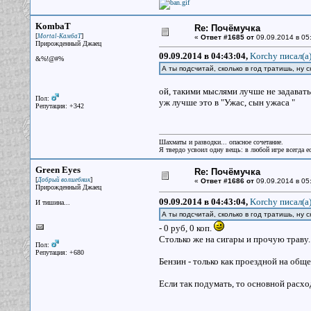
KombaT
Re: Почёмучка
[
]
Mortal-КамбаТ
«
Ответ #1685 от
09.09.2014 в 05
Прирожденный Джаец
09.09.2014 в 04:43:04,
Korchy писал(a
&%!@#%
А ты подсчитай, сколько в год тратишь, ну 
ой, такими мыслями лучше не задаватьс
Пол:
уж лучше это в "Ужас, сын ужаса "
Репутация: +342
Шахматы и разводки... опасное сочетание.
Я твердо усвоил одну вещь: в любой игре всегда ес
Green Eyes
Re: Почёмучка
[
]
Добрый волшебник
«
Ответ #1686 от
09.09.2014 в 05
Прирожденный Джаец
09.09.2014 в 04:43:04,
Korchy писал(a
И тишина...
А ты подсчитай, сколько в год тратишь, ну с
- 0 руб, 0 коп.
Столько же на сигары и прочую траву.
Пол:
Репутация: +680
Бензин - только как проездной на общ
Если так подумать, то основной расход 