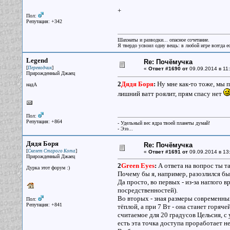
+
Пол:
Репутация: +342
Шахматы и разводки... опасное сочетание.
Я твердо усвоил одну вещь: в любой игре всегда ес
Legend
Re: Почёмучка
[
]
Переводчик
«
Ответ #1690 от
09.09.2014 в 11:
Прирожденный Джаец
2
Дядя Боря
:
Ну мне как-то тоже, мы п
надА
лишний ватт роялит, прям спасу нет
Пол:
Репутация: +864
- Удельный вес ядра твоей планеты думай!
- Эээ...
Дядя Боря
Re: Почёмучка
[
]
Скелет Старого Кота
«
Ответ #1691 от
09.09.2014 в 13
Прирожденный Джаец
2
Green Eyes
:
А ответа на вопрос ты та
Дурка этот форум :)
Почему бы я, например, разозлился бы 
Да просто, во первых - из-за наглого
посредственностей).
Во вторых - зная размеры современных
Пол:
Репутация: +841
тёплой, а при 7 Вт - она станет горяч
считаемое для 20 градусов Цельсия, с
есть эта точка доступа проработает не