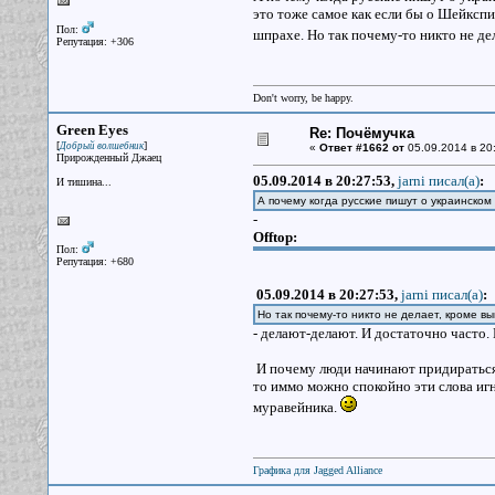
это тоже самое как если бы о Шейкспи
Пол:
шпрахе. Но так почему-то никто не д
Репутация: +306
Don't worry, be happy.
Green Eyes
Re: Почёмучка
[
]
Добрый волшебник
«
Ответ #1662 от
05.09.2014 в 20
Прирожденный Джаец
05.09.2014 в 20:27:53,
jarni писал(a)
:
И тишина...
А почему когда русские пишут о украинском
-
Offtop:
Пол:
Репутация: +680
05.09.2014 в 20:27:53,
jarni писал(a)
:
Но так почему-то никто не делает, кроме 
- делают-делают. И достаточно часто. 
И почему люди начинают придираться 
то иммо можно спокойно эти слова иг
муравейника.
Графика для Jagged Alliance