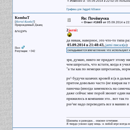
«
Изменён в : 05.09.2014 в 22:02:35 польз
Графика для Jagged Alliance
KombaT
Re: Почёмучка
[
]
Mortal-КамбаТ
«
Ответ #1669 от
05.09.2014 в 22
Прирожденный Джаец
2
jarni
:
&%!@#%
да никак, наверное, это что-то типа р
05.09.2014 в 21:48:43,
jarni писал(a)
:
Пол:
складывается впечатление что используют е
Репутация: +342
зря, думаю, никто не придает этому ни
чем шпрехать, что кстати, когда я учи
"а ты как по немецки шпрехаешь, нор
ps^ будучи казачих кровей я (а в дал
притом довольно часто (не взирая на т
паночка (иногда заменялось на самоч
даже сейчас мне порой звонит один на
прижилось в компании это.. вот так т
pss^не надо переводить все в манию 
Шахматы и разводки... опасное сочетание.
Я твердо усвоил одну вещь: в любой игре всегда ес