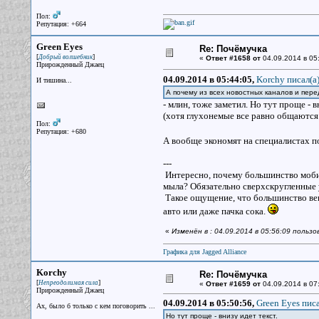
Пол:
Репутация: +664
Green Eyes
Re: Почёмучка
[
]
Добрый волшебник
«
Ответ #1658 от
04.09.2014 в 05
Прирожденный Джаец
04.09.2014 в 05:44:05,
Korchy писал(a
И тишина...
А почему из всех новостных каналов и пер
- млин, тоже заметил. Но тут проще - в
(хотя глухонемые все равно общаются
Пол:
Репутация: +680
А вообще экономят на специалистах п
---
Интересно, почему большинство мобил
мыла? Обязательно сверхскругленные у
Такое ощущение, что большинство вещ
авто или даже пачка сока.
«
Изменён в : 04.09.2014 в 05:56:09 польз
Графика для Jagged Alliance
Korchy
Re: Почёмучка
[
]
Непреодолимая сила
«
Ответ #1659 от
04.09.2014 в 07
Прирожденный Джаец
04.09.2014 в 05:50:56,
Green Eyes писа
Ах, было б только с кем поговорить ...
Но тут проще - внизу идет текст.