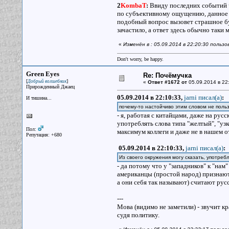
2
KombaT
:
Ввиду последних событий ча
по субъективному ощущению, данное с
подобный вопрос вызовет страшное бур
зачастило, а ответ здесь обычно таки 
«
Изменён в : 05.09.2014 в 22:20:30 пользов
Don't worry, be happy.
Green Eyes
Re: Почёмучка
[
]
Добрый волшебник
«
Ответ #1672 от
05.09.2014 в 22
Прирожденный Джаец
05.09.2014 в 22:10:33,
jarni писал(a)
:
И тишина...
почему-то настойчиво этим словом не польз
- я, работая с китайцами, даже на рус
употреблять слова типа "желтый", "узко
Пол:
максимум коллеги и даже не в нашем о
Репутация: +680
05.09.2014 в 22:10:33,
jarni писал(a)
:
Из своего окружения могу сказать, употреб
- да потому что у "западников" к "нам
американцы (простой народ) признают,
а они себя так называют) считают ру
---
Мова (видимо не заметили) - звучит кр
судя политику.