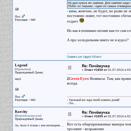
Ну дык нужна же завязка. Для завязки надо
Побег из тюрьмы - один из самых очевидн
- кина, конечно, не будет, но разве не
постоянно ловит, тот постоянно сбегае
Пол:
Репутация: +680
отдает.
Но как я понимаю штамп как-то сам со
А про холодильник никто не в курсе?
Графика для Jagged Alliance
Legend
Re: Почёмучка
[
]
Переводчик
«
Ответ #1654 от
01.07.2014 в 03
Прирожденный Джаец
2
Green Eyes
:
Комиксы. Там, как прави
надА
всегда.
Пол:
Репутация: +864
- Удельный вес ядра твоей планеты думай!
- Эээ...
Korchy
Re: Почёмучка
[
]
Непреодолимая сила
«
Ответ #1655 от
02.07.2014 в 02
Прирожденный Джаец
Вот есть общепризнанные манеры пов
Ах, было б только с кем поговорить ...
троллинг - возражение