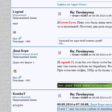
Графика для Jagged Alliance
Legend
Re: Почёмучка
[
]
Переводчик
«
Ответ #1687 от
09.09.2014 в 06:
Прирожденный Джаец
2
Green Eyes
:
Пиво это была лишь метаф
надА
то и маленькой. Поэтому два раза подум
Пол:
- Удельный вес ядра твоей планеты думай!
Репутация: +864
- Эээ...
Дядя Боря
Re: Почёмучка
[
]
Скелет Старого Кота
«
Ответ #1688 от
09.09.2014 в 07
Прирожденный Джаец
2
Legend
:
О, если бы это было хотя бы 3
Дурка этот форум :)
мне так очень глубоко по барабану. Вот
При этом мне пофиг, 100р за бутылку он
Пол:
Репутация: +841
KombaT
Re: Почёмучка
[
]
Mortal-КамбаТ
«
Ответ #1689 от
09.09.2014 в 07
Прирожденный Джаец
09.09.2014 в 07:10:08,
Дядя Боря писа
&%!@#%
3 или 7 - мне так очень глубоко по барабан