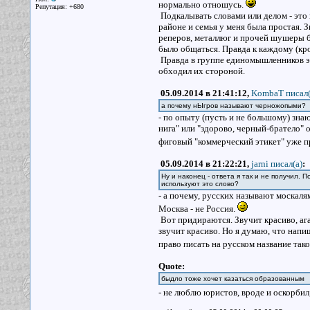
нормально отношусь.
Репутация: +680
Подкалывать словами или делом - это н
районе и семья у меня была простая. 
реперов, металлюг и прочей шушеры б
было общаться. Правда к каждому (кро
Правда в группе единомышленников эт
обходил их стороной.
05.09.2014 в 21:41:12,
KombaT писал(
а почему нЫгров называют черножопыми?
- по опыту (пусть и не большому) знаю
нига" или "здорово, черный-братело" 
фиговый "коммерческий этикет" уже 
05.09.2014 в 21:22:21,
jarni писал(a)
:
Ну и наконец - ответа я так и не получил. 
используют это слово?
- а почему, русских называют москалями
Москва - не Россия.
Вот придираются. Звучит красиво, ага.
звучит красиво. Но я думаю, что напи
право писать на русском название тако
Quote:
быдло тоже хочет казаться образованным
- не люблю юристов, вроде и оскорбил