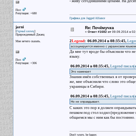
- живу сегодняшними ценами. На десят
Пол:
Репутация: +680
Графика для Jagged Alliance
jarni
Re: Почёмучка
[
]
Гарный хлопец
«
Ответ #1682 от
09.09.2014 в 02
Прирожденный Джаец
2
Legend
:
06.09.2014 в 08:35:45,
Lege
Мне нечего сказать.
ассоциируется именно с украинским языком
Да мне тут вроде бы объяснили что н
языку.
Пол:
Репутация: +306
06.09.2014 в 08:35:45,
Legend писал(a
Это намекает
Знания имён собственных я от проверя
же, мне объяснили что слово это обще
украинцы в Сибири.
06.09.2014 в 08:35:45,
Legend писал(a
Но не оправдывает.
С каких это пор я должен оправдывать
пешком под стол ходил (предложение н
общаемся мы с ним как бы постоянно.
Don't worry, be happy.