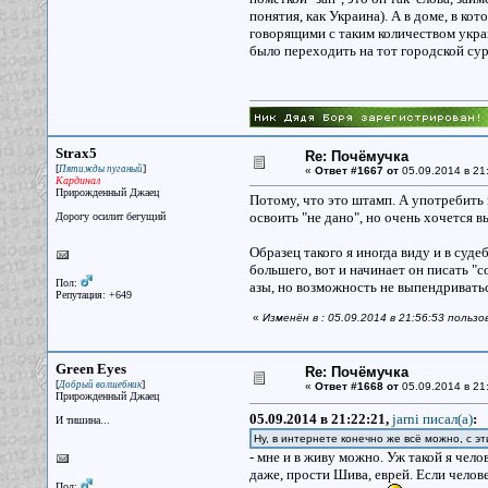
понятия, как Украина). А в доме, в ко
говорящими с таким количеством украи
было переходить на тот городской сур
Strax5
Re: Почёмучка
[
]
Пятижды пуганый
«
Ответ #1667 от
05.09.2014 в 21
Кардинал
Прирожденный Джаец
Потому, что это штамп. А употребить 
освоить "не дано", но очень хочется 
Дорогу осилит бегущий
Образец такого я иногда виду и в суд
большего, вот и начинает он писать "со
Пол:
азы, но возможность не выпендриватьс
Репутация: +649
«
Изменён в : 05.09.2014 в 21:56:53 пользо
Green Eyes
Re: Почёмучка
[
]
Добрый волшебник
«
Ответ #1668 от
05.09.2014 в 21
Прирожденный Джаец
05.09.2014 в 21:22:21,
jarni писал(a)
:
И тишина...
Ну, в интернете конечно же всё можно, с э
- мне и в живу можно. Уж такой я чело
даже, прости Шива, еврей. Если человек
Пол: