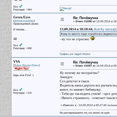
Пол:
Репутация: +664
Green Eyes
Re: Почёмучка
[
]
Добрый волшебник
«
Ответ #1696 от
13.09.2014 в 18
Прирожденный Джаец
13.09.2014 в 18:10:44,
Korchy писал(a
И тишина...
Кому-то просто надо отработать видимость
- ну это не серьезно.
Пол:
Репутация: +680
Графика для Jagged Alliance
VVA
Re: Почёмучка
[
]
Путин. Просто Путин.
«
Ответ #1697 от
14.09.2014 в 00
Ну почему же несерьёзно?
Царь всея Руси! :)
Анекдот.
Сел депутат в такси.
Водитель начал дергать все рычаги под
капот, то нажмет бибикалку..
Пол:
Репутация: +520
- Тебя где так водить учили! - орет де
- Ничего страшного, - отвечает таксист
«
Изменён в : 14.09.2014 в 00:27:44 польз
Не разочаровывается тот, кто ничего не ждёт.