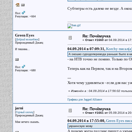
Субтитры есть далеко не везде. А око
Пол:
Репутация: +664
Green Eyes
Re: Почёмучка
[
]
Добрый волшебник
«
Ответ #1660 от
04.09.2014 в 17
Прирожденный Джаец
04.09.2014 в 07:09:31,
Korchy писал(a
И тишина...
А окошко суродоперевода раньше было в к
- на НТВ точно не помню. Только по ОР
Пол:
Теперь как на Первом, так и на Втором (
Репутация: +680
---
Хотя чему удивляться - если для нас у
«
Изменён в : 04.09.2014 в 17:56:02 польз
Графика для Jagged Alliance
jarni
Re: Почёмучка
[
]
Гарный хлопец
«
Ответ #1661 от
05.09.2014 в 20
Прирожденный Джаец
04.09.2014 в 17:55:00,
Green Eyes писа
Мне нечего сказать.
украинскую мову
А почему когда русские пишут о украи