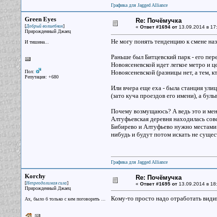
Графика для Jagged Alliance
Green Eyes
Re: Почёмучка
[
]
Добрый волшебник
«
Ответ #1694 от
13.09.2014 в 17
Прирожденный Джаец
Не могу понять тенденцию к смене на
И тишина...
Раньше был Битцевский парк - его пер
Новоясеневской идет легкое метро и ц
Пол:
Новоясеневской (разницы нет, а тем, к
Репутация: +680
Или вчера еще еха - была станция улиц
(зато куча проездов его имени), а бул
Почему возмущаюсь? А ведь это и меня
Алтуфьевская деревня находилась совсе
Бибирево и Алтуфьево нужно местами 
нибудь и будут потом искать не суще
Графика для Jagged Alliance
Korchy
Re: Почёмучка
[
]
Непреодолимая сила
«
Ответ #1695 от
13.09.2014 в 18
Прирожденный Джаец
Кому-то просто надо отработать види
Ах, было б только с кем поговорить ...