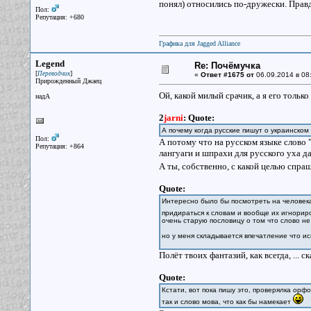
понял) относились по-дружески. Прав
Пол:
Репутация: +680
Графика для Jagged Alliance
Legend
Re: Почёмучка
[
]
Переводчик
«
Ответ #1675 от
06.09.2014 в 08
Прирожденный Джаец
Ой, какой милый срачик, а я его тольк
надА
2
jarni
:
Quote:
А почему когда русские пишут о украинском
Пол:
А потому что на русском языке слово 
Репутация: +864
лангуаги и шпрахи для русского уха д
А ты, собственно, с какой целью спр
Quote:
Интересно было бы посмотреть на человека 
придираться к словам и вообще их игнорир
очень старую пословицу о том что слово н
но у меня складывается впечатление что ис
Полёт твоих фантазий, как всегда, ... с
Quote:
Кстати, вот пока пишу это, проверялка орф
так и слово мова, что как бы намекает