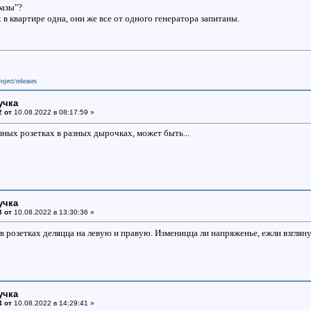
фазы"?
х в квартире одна, они же все от одного генератора запитаны.
oject/releases
учка
2 от
10.08.2022 в 08:17:59 »
азных розетках в разных дырочках, может быть...
учка
3 от
10.08.2022 в 13:30:36 »
 розетках деляцца на левую и правую. Изменицца ли напряженье, ежли взгляну
учка
4 от
10.08.2022 в 14:29:41 »