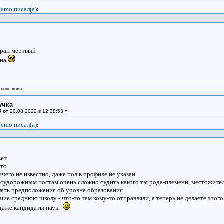
emo писал(a)
:
баран мёртвый
ина
 поле воин
учка
5 от
20.08.2022 в 12:38:53 »
emo писал(a)
:
ет.
то.
ичего не известно, даже пол в профиле не указан.
удорожным постам очень сложно судить какого ты рода-племени, местожител
лать предположения об уровне образования.
вшие среднюю школу - что-то там кому-то отправляли, а теперь не делаете этог
 даже кандидаты наук.