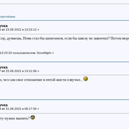
oject/releases
учка
6 от
23.08.2022 в 13:23:12 »
р, думаешь, Нэма стал бы капитаном, если бы школу не закончил? Потом море
 13:23:33 пользователем: GoodNight
»
учка
7 от
25.08.2022 в 13:21:08 »
и, чел сам свое отношение в ентой жисти озвучил...
учка
8 от
31.08.2022 в 08:17:56 »
ту нужно выпить?