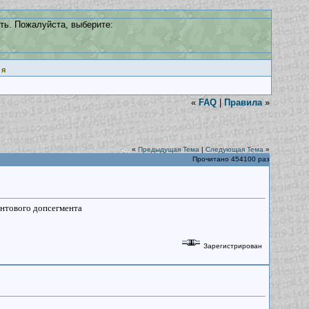
ть. Пожалуйста, выберите:
ия
«
FAQ
|
Правила
»
«
Предыдущая Тема
|
Следующая Тема
»
Прочитано 454100 раз
онтового допсегмента
Зарегистрирован