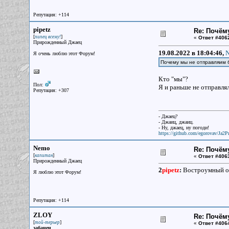
Репутация: +114
pipetz
Re: Почём
[
]
пипец всему!
«
Ответ #406
Прирожденный Джаец
19.08.2022 в 18:04:46,
N
Я очень люблю этот Форум!
Почему мы не отправляим 
Кто "мы"?
Пол:
Я и раньше не отправлял,
Репутация: +307
- Джаец?
- Джаиц, джаиц.
- Ну, джаец, ну погоди!
https://github.com/egorovav/Ja2Pr
Nemo
Re: Почём
[
]
капитан
«
Ответ #406
Прирожденный Джаец
2
pipetz
:
Востроумный от
Я люблю этот Форум!
Репутация: +114
ZLOY
Re: Почём
[
]
той-терьер
«
Ответ #406
забанен