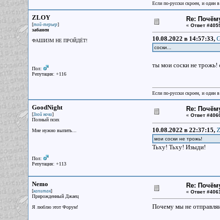
Если по-русски скроен, и один в
ZLOY
Re: Почём
[
]
той-терьер
«
Ответ #405
забанен
10.08.2022 в 14:57:33,
G
ФАШИЗМ НЕ ПРОЙДЁТ!
соски...
ты мои соски не трожь!
Пол:
Репутация: +116
Если по-русски скроен, и один в
GoodNight
Re: Почём
[
]
Злой ночи
«
Ответ #406
Полный псих
10.08.2022 в 22:37:15,
Z
Мне нужно выпить...
мои соски не трожь!
Тьху! Тьху! Изыди!
Пол:
Репутация: +113
Nemo
Re: Почём
[
]
капитан
«
Ответ #406
Прирожденный Джаец
Почему мы не отправля
Я люблю этот Форум!