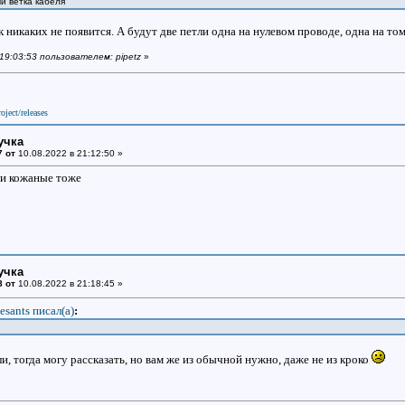
й ветка кабеля
ок никаких не появится. А будут две петли одна на нулевом проводе, одна на то
 19:03:53 пользователем: pipetz
»
oject/releases
учка
7 от
10.08.2022 в 21:12:50 »
и кожаные тоже
учка
8 от
10.08.2022 в 21:18:45 »
esants писал(a)
:
ли, тогда могу рассказать, но вам же из обычной нужно, даже не из кроко