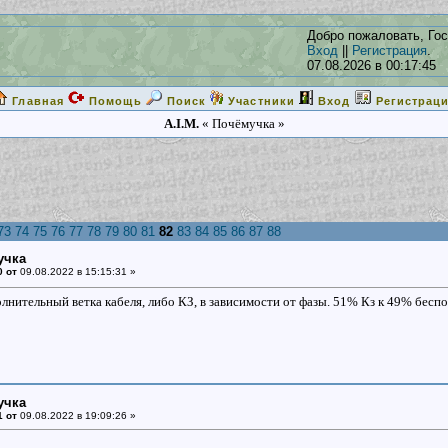
Добро пожаловать, Гос
Вход
||
Регистрация
.
07.08.2026 в 00:17:45
Главная
Помощь
Поиск
Участники
Вход
Регистрац
A.I.M.
« Почёмучка »
73
74
75
76
77
78
79
80
81
82
83
84
85
86
87
88
учка
0 от
09.08.2022 в 15:15:31 »
лнительный ветка кабеля, либо КЗ, в зависимости от фазы. 51% Кз к 49% бесп
учка
1 от
09.08.2022 в 19:09:26 »