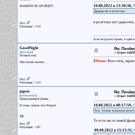
10.08.2022 в 13:30:36,
N
ФАШИЗМ НЕ ПРОЙДЁТ!
Дырдочки в розетках
в розетках нет дырочек
Пол:
Репутация: +116
Если по-русски скроен, и один в
GoodNight
Re: Почём
[
]
Злой ночи
«
Ответ #405
Полный псих
2
Nemo
:
Вон спец, зарисо
Мне нужно выпить...
Пол:
Репутация: +113
pipetz
Re: Почём
[
]
пипец всему!
«
Ответ #405
Прирожденный Джаец
10.08.2022 в 08:17:59,
G
Я очень люблю этот Форум!
Ага, только в разных розет
То есть ни от какой фазы
Пол:
Репутация: +307
09.08.2022 в 15:15:31,