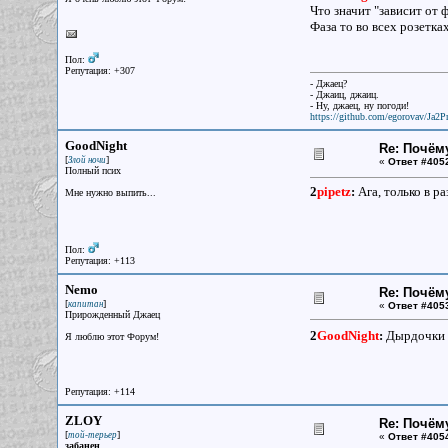
Что значит "зависит от 
Фаза то во всех розетка
Пол:
Репутация: +307
- Джаец?
- Джаиц, джаиц.
- Ну, джаец, ну погоди!
https://github.com/egorovav/Ja2Pr
GoodNight
Re: Почём
[
]
Злой ночи
«
Ответ #405
Полный псих
2
pipetz
:
Ага, только в р
Мне нужно выпить...
Пол:
Репутация: +113
Nemo
Re: Почём
[
]
капитан
«
Ответ #405
Прирожденный Джаец
2
GoodNight
:
Дырдочки в
Я люблю этот Форум!
Репутация: +114
ZLOY
Re: Почём
[
]
той-терьер
«
Ответ #405
забанен