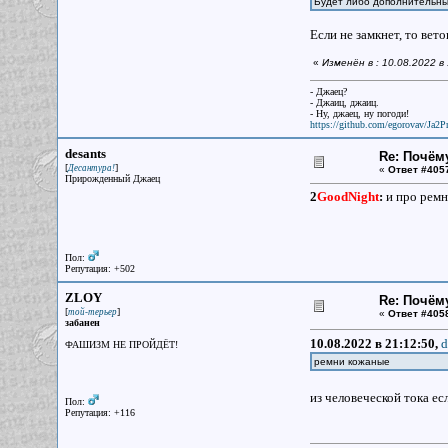
Будет либо дополнительны
Если не замкнет, то вет
«
Изменён в : 10.08.2022 в
- Джаец?
- Джаиц, джаиц.
- Ну, джаец, ну погоди!
https://github.com/egorovav/Ja2Pr
desants
Re: Почём
[
]
Десантура!
«
Ответ #405
Прирожденный Джаец
2
GoodNight
:
и про ремн
Пол:
Репутация: +502
ZLOY
Re: Почём
[
]
той-терьер
«
Ответ #405
забанен
10.08.2022 в 21:12:50,
d
ФАШИЗМ НЕ ПРОЙДЁТ!
ремни кожаные
из человеческой тока ес
Пол:
Репутация: +116