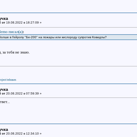
учка
2 от
19.08.2022 в 18:27:09 »
emo писал(a)
:
болше в Гейропу "Бе-200" на пожары или кислороду супротив Ковидлы?
 за тебя не знаю.
oject/releases
учка
3 от
20.08.2022 в 07:59:39 »
вет...
учка
4 от
20.08.2022 в 12:34:10 »