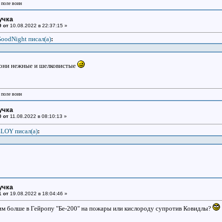
 поле воин
учка
9 от
10.08.2022 в 22:37:15 »
oodNight писал(a)
:
 они нежные и шелковистые
 поле воин
учка
0 от
11.08.2022 в 08:10:13 »
LOY писал(a)
:
учка
1 от
19.08.2022 в 18:04:46 »
им болше в Гейропу "Бе-200" на пожары или кислороду супротив Ковидлы?