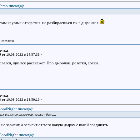
emo писал(a)
:
, там круглые отверстия. не разбираешься ты в дырочках
 поле воин
учка
5 от
10.08.2022 в 14:57:33 »
вался, щяз все расскажет. Про дырочки, розетки, соски...
учка
6 от
10.08.2022 в 18:59:16 »
oodNight писал(a)
:
ках в разных дырочках, может быть...
 не зависит, а зависит от того какую дырку с какой соединять.
GoodNight писал(a)
: