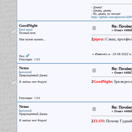
- Джаец?
- Джаиц, джаиц.
- Ну, джаец, ну погоди!
https://github.com/egorovav/Ja2Pr
GoodNight
Re: Почём
[
]
Злой ночи
«
Ответ #406
Полный псих
2
pipetz
:
Слыш, прохфессо
Мне нужно выпить...
«
Изменён в : 23.08.2022 в
Пол:
Репутация: +113
Nemo
Re: Почём
[
]
капитан
«
Ответ #406
Прирожденный Джаец
2
GoodNight
:
Зря ведесс
Я люблю этот Форум!
Репутация: +114
Nemo
Re: Почём
[
]
капитан
«
Ответ #406
Прирожденный Джаец
Я люблю этот Форум!
2
ZLOY
:
Почему Гуднай