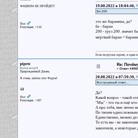
19.08.2022 в 18:04:46,
N
ФАШИЗМ НЕ ПРОЙДЁТ!
Бе-200
это же баранина, да?
Пол:
бе - баран
Репутация: +116
200 - груз 200. значит 
мёртвый баран = баран
Если по-русски скроен, и один в
pipetz
Re: Почём
[
]
пипец всему!
«
Ответ #406
Прирожденный Джаец
20.08.2022 в 07:59:39,
N
Я очень люблю этот Форум!
Востроумный ответ...
Да?
Пол:
Какой вопрос - такой отв
Репутация: +307
"Мы" - это ты и ещё кто-
А про тебя, мне лично н
По твоим односложным с
Единственно, можно де
То есть вы - не закончи
закончили, а некоторые